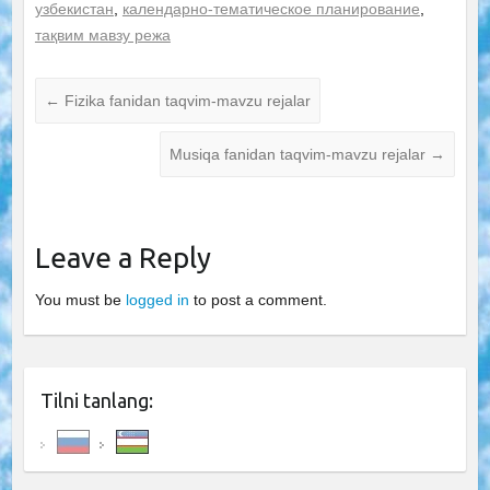
ишланмаси
узбекистан
,
календарно-тематическое планирование
,
тақвим мавзу режа
←
Fizika fanidan taqvim-mavzu rejalar
Musiqa fanidan taqvim-mavzu rejalar
→
Leave a Reply
You must be
logged in
to post a comment.
Tilni tanlang: