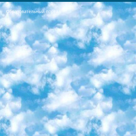
Образовательный портал
РЕСПУБЛИКА УЗБЕКИСТАН МИНИСТРЕРСТВО ДОШКОЛЬНОГО И ШКОЛЬНОГО ОБРАЗОВАНИЯ КОМАНДА в общеобразовательных учреждениях в 2023-2024 учебном году организация и проведение итоговой государственной аттестации обучающихся о Министра дошкольного и школьного образования Республики Узбекистан от 4 марта 2008 года (постановлением Минюста от 20 марта 2008 года № 1778 государственной регистрации) «Итоговое состояние учащихся общего среднего образования на основании положения об утверждении положения об аттестации общего среднего образования выпускной экзамен студентов в образовательных учреждениях в 2023-2024 учебном году В целях организации и прохождения аттестации приказываю: 1. Следующее: перечень предметов, по которым будет проводиться итоговая государственная аттестация и экзамен формы перевода согласно приложению 1; сертификаты международного образца, оценивающие уровень владения иностранными языками перечень согласно приложению 2; 2. Педагогический при специализированных образовательных учреждениях. научно-практический центр квалификации и международной оценки (Д.Давидова) 2024 г. До 25 марта: задания по предметам, по которым будет проводиться итоговая аттестация разработка и утверждение технических условий; итоговая аттестация на основании разработанного предметного задания разработка вопросов по предметам (устно и письменно), экзамен передача; общеобразовательные средние школы и специальные учебные заведения учащиеся выпускных классов школ и интернатов в агентской системе подготовка базы данных экзаменационных материалов и критериев оценки; перевод базы экзаменационных материалов на все языки обучения подать в Республиканский образовательный центр для изготовления; варианты экзаменов на основе разработанных контрольных материалов пусть будут поставлены задачи формирования. 3. Республиканский образовательный центр (Ш.Худайкулов) до 5 апреля 2024 года. до: база данных предоставленных экзаменационных материалов на все языки обучения перевод и экспертиза; для слепых, слабовидящих, глухих, слабослышащих и умственно отсталых детей учащиеся выпускных классов специализированных школ и школ-интернатов база данных экзаменационных материалов на всех преподаваемых языках подготовка критериев оценки; специализированные школы для умственно отсталых детей и технологии для учащихся выпускных классов школ-интернатов разработка соответствующих рекомендаций и критериев проведения ЕГЭ по естествознанию давать задания. 4. Педагогический при специализированных образовательных учреждениях. Научно-практический центр навыков и международной оценки (Д.Давидова), Республика образовательный центр (Худайкулов Ш.) итоговый государственный аттестационный экзамен ориентирован на творческое и логическое мышление при подготовке базы материалов учитывать введение заданий. 5. Следует отметить, что: сертификат государственного образца о знании общеобразовательного предмета и как минимум национальный уровень B1 по предметам на иностранных языках, указанным в Приложении 2. или международно признанный сертификат эквивалентного уровня студенты, изучающие определенный предмет, освобождаются от экзамена; по соответствующим предметам запланирована итоговая государственная аттестация за день до дня, путем жеребьевки Рабочей группой (в письменной форме по предметам, проводимым в форме) из числа сформированных вариантов выбрано 2 варианта; 2 выбранных варианта экзамена анонсированы на официальном сайте министерства и все выпускники по всей стране на основе этих вариантов проводит итоговую государственную аттестацию. 6. Государственное образование учащихся средних общеобразовательных учреждений. знания в соответствии с квалификационными требованиями, которые необходимо приобрести на основании стандартов итоговый (выпускной) контроль для 9 и 11 классов в целях тестирования Экзамены (далее – экзамены) состоят из предметов, перечисленных в приложении 1. будет сделано. 7. Экзамены пройдут с 26 мая по 15 июня 2024 г. (кроме науки физического воспитания). 8. Физическая для учащихся 9 классов общесредних образовательных учреждений. Экзамены по предмету «Образование, квалификация медицина» 1-6 мая 2024 года. сотрудники перевести под присмотр (с отклонениями в физическом или умственном развитии) специализированная школа для детей, школы-интернаты и со сколиозом школы-интернаты санаторного типа для больных детей исключены). 9. Он был слепым, слабовидящим и имел нарушения опорно-двигательного аппарата. экзамены в специализированных школах и интернатах для детей должны проводиться исходя из требований, предъявляемых к общеобразовательным учреждениям (физкультура кроме науки). 10. Специализированная школа для глухих и слабослышащих детей. и экзамены в интернатах и быть реализован в виде письменного теста по математике. 11. Специальность для умственно отсталых детей. Для 9 класса Родной язык и литературное письмо Государственный язык (язык обучения – узбекский). для неклассов) написано Математическое письмо Письменная/устная история Узбекистана Физическое воспитание практично Итоговый контроль Для 11 класса Написание родного языка и литературы (эссе) Математическое письмо Узбекский язык (обучение на узбекском языке) не посещающее общее среднее образование для учреждений)/Образовательное учреждение выбор письменный и устный Иностранный язык письменный/устный Письменная/устная история Узбекистана *По выбору студента:  Химия  Физика  Основы государственного права  География 10 бесплатных образовательных ресурсов - Мы составили подборку онлайн-проектов с интерактивными упражнениями, видеолекциями и статьями. Они помогут вам обрести новые и освежить старые знания бесплатно. 1. «ИНТУИТ» Старейшая образовательная площадка Рунета. Здесь вы найдёте сотни текстовых и видеокурсов на десятки различных тем — от программирования до психологии. Многие курсы подготовлены российскими университетами и крупными международными компаниями вроде Intel и Microsoft. Самостоятельное обучение бесплатное, но желающие могут оплатить услуги персональных наставников. 2. «Смартия» знакомит с актуальными профессиями и подсказывает, как им обучаться. Выбрав заинтересовавшую вас специальность — SMM-специалист, фотограф, веб-дизайнер или другую, — увидите список необходимых для неё умений. Чтобы вы могли освоить их самостоятельно, для каждого умения площадка отображает подборку ссылок на учебные материалы. Хотя «Смартия» ориентируется на русскоязычную аудиторию, часть контента всё же доступна только на английском. 3. «Лекторий Физтеха» Проект Московского физико-технического института (Физтеха). С его помощью вы можете смотреть онлайн серии лекций, записанные на видео в этом вузе. В числе доступных предметов — физика, биология, химия, информационные технологии и другие. К некоторым лекциям администрация ресурса прилагает готовые конспекты, которые можно скачивать в PDF-формате. 4. ITMOcourses Онлайн-площадка Санкт-Петербургского национального исследовательского университета информационных технологий, механики и оптики (ИТМО). Ресурс предоставляет свободный доступ к курсам, разработанным в этом вузе. Каталог материалов разбит на четыре категории: «Оптические системы и технологии», «Приборостроение и робототехника», «Информационные технологии» и «Биотехнологии». Курсы состоят из видеолекций, интерактивных демонстраций и заданий. 5. «КиберЛенинка» Электронная научная библиотека открытого доступа. Каталог площадки регулярно обрастает текстами статей из различных научных изданий. Сгруппированные по журналам и рубрикам публикации можно читать онлайн или скачивать целиком в PDF-формате. Проект нацелен на популяризацию науки за счёт открытого доступа к качественной информации. 6. «ПостНаука» На этом ресурсе публикуют подборки видеолекций, составленные экспертами из разных отраслей и объединённые общими темами. Среди них, к примеру, есть серии «Биоинформатика и геномика», «Культура средневековой Скандинавии» и Cinema Studies о теории кино. Каждая подборка лекций — логически связанная история, рассказанная экспертом от первого лица. Кроме того, на сайте появляются научно-образовательные статьи и тесты на разные темы. 7. «Newочём» Команда проекта «Newочём» отбирает самые интересные тексты из англоязычных СМИ и переводит те из них, за которые голосуют участники сообщества «ВКонтакте». По большей части это научно-популярные статьи. Редакторы придумывают лишь заголовки, в остальном содержание переводов соответствует оригиналам. Полные тексты можно читать прямо в социальной сети. 8. InternetUrok Онлайн-база материалов по основным дисциплинам школьной программы. Информация на сайте структурирована по классам, предметам и темам (урокам). Каждый урок состоит из видеолекций и конспектов. Есть также интерактивные тренажёры и тесты для закрепления пройденного материала. Даже если вы давно окончили школу, возможность повторить программу старших классов всегда может пригодиться. 9. Edutainme Ещё один ресурс об образовании. В отличие от Newtonew, как мне кажется, Edutainme больше ориентируется на представителей индустрии: педагогов, предпринимателей, разработчиков образовательных проектов. Но и любой, кто просто стремится к саморазвитию, найдёт на сайте много полезного и интересного для себя. Например, информацию о новых курсах и образовательных сервисах. 10. Newtonew Онлайн-медиа об образовании и обучении в широком смысле. Авторы Newtonew пишут об инструментах, заведениях, тактиках и стратегиях, которые помогают учить других и получать новые знания самостоятельно. На этой площадке вы найдёте новости, обзоры, аналитические мат