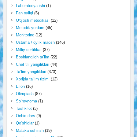
Laboratoriya ishi
(1)
Fan oyligi
(6)
O'qitish metodikasi
(12)
Metodik yordam
(45)
Monitoring
(12)
Ustama / oylik maosh
(146)
Milliy sertifikat
(37)
Boshlang‘ich ta’lim
(22)
Chet tili yangiliklari
(44)
Ta’lim yangiliklari
(373)
Xorijda ta’lim tizimi
(12)
E’lon
(16)
Olimpiada
(87)
So‘rovnoma
(1)
Tashkilot
(3)
Ochiq dars
(9)
Qo‘shiqlar
(1)
Malaka oshirish
(19)