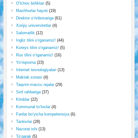
O‘lchov birliklari
(5)
Mashhurlar hayoti
(19)
Direktor o‘rinbosariga
(61)
Xorijiy universitetlar
(4)
Salomatlik
(12)
Ingliz tilini o‘rganamiz!
(44)
Koreys tilini o‘rganamiz!
(5)
Rus tilini o‘rganamiz!
(16)
Yo‘riqnoma
(23)
Internet texnologiyalari
(13)
Maktab xonasi
(4)
Taqvim-mavzu rejalar
(29)
Sinf rahbariga
(37)
Kitoblar
(22)
Kommunal to‘lovlar
(4)
Fanlar bo‘yicha kompetensiya
(6)
Tanlovlar
(28)
Nazorat ishi
(13)
To‘garak
(5)