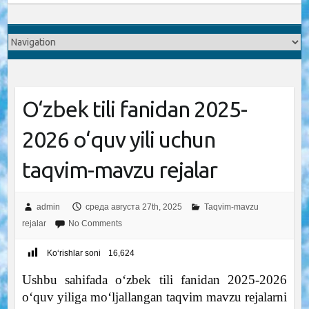
O‘zbek tili fanidan 2025-
2026 o‘quv yili uchun
taqvim-mavzu rejalar
admin
среда августа 27th, 2025
Taqvim-mavzu
rejalar
No Comments
Ko‘rishlar soni
16,624
Ushbu sahifada o‘zbek tili fanidan 2025-2026
o‘quv yiliga mo‘ljallangan taqvim mavzu rejalarni