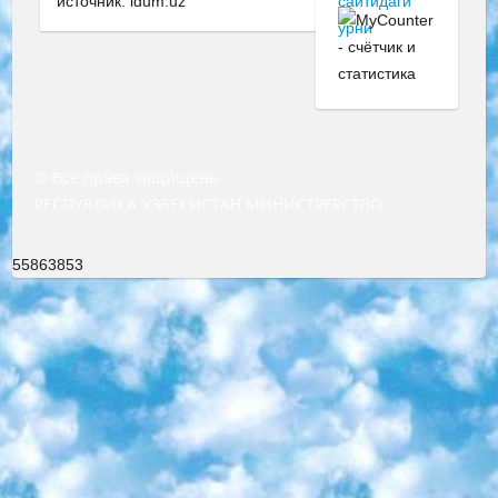
источник: idum.uz
© Все права защищены
РЕСПУБЛИКА УЗБЕКИСТАН МИНИСТРЕРСТВО ДОШКОЛЬНОГО И ШКОЛЬНОГО ОБРАЗОВАНИЯ КОМАНДА в общеобразовательных учреждениях в 2023-2024 учебном году организация и проведение итоговой государственной аттестации обучающихся о Министра дошкольного и школьного образования Республики Узбекистан от 4 марта 2008 года (постановлением Минюста от 20 марта 2008 года № 1778 государственной регистрации) «Итоговое состояние учащихся общего среднего образования на основании положения об утверждении положения об аттестации общего среднего образования выпускной экзамен студентов в образовательных учреждениях в 2023-2024 учебном году В целях организации и прохождения аттестации приказываю: 1. Следующее: перечень предметов, по которым будет проводиться итоговая государственная аттестация и экзамен формы перевода согласно приложению 1; сертификаты международного образца, оценивающие уровень владения иностранными языками перечень согласно приложению 2; 2. Педагогический при специализированных образовательных учреждениях. научно-практический центр квалификации и международной оценки (Д.Давидова) 2024 г. До 25 марта: задания по предметам, по которым будет проводиться итоговая аттестация разработка и утверждение технических условий; итоговая аттестация на основании разработанного предметного задания разработка вопросов по предметам (устно и письменно), экзамен передача; общеобразовательные средние школы и специальные учебные заведения учащиеся выпускных классов школ и интернатов в агентской системе подготовка базы данных экзаменационных материалов и критериев оценки; перевод базы экзаменационных материалов на все языки обучения подать в Республиканский образовательный центр для изготовления; варианты экзаменов на основе разработанных контрольных материалов пусть будут поставлены задачи формирования. 3. Республиканский образовательный центр (Ш.Худайкулов) до 5 апреля 2024 года. до: база данных предоставленных экзаменационных материалов на все языки обучения перевод и экспертиза; для слепых, слабовидящих, глухих, слабослышащих и умственно отсталых детей учащиеся выпускных классов специализированных школ и школ-интернатов база данных экзаменационных материалов на всех преподаваемых языках подготовка критериев оценки; специализированные школы для умственно отсталых детей и технологии для учащихся выпускных классов школ-интернатов разработка соответствующих рекомендаций и критериев проведения ЕГЭ по естествознанию давать задания. 4. Педагогический при специализированных образовательных учреждениях. Научно-практический центр навыков и международной оценки (Д.Давидова), Республика образовательный центр (Худайкулов Ш.) итоговый государственный аттестационный экзамен ориентирован на творческое и логическое мышление при подготовке базы материалов учитывать введение заданий. 5. Следует отметить, что: сертификат государственного образца о знании общеобразовательного предмета и как минимум национальный уровень B1 по предметам на иностранных языках, указанным в Приложении 2. или международно признанный сертификат эквивалентного уровня студенты, изучающие определенный предмет, освобождаются от экзамена; по соответствующим предметам запланирована итоговая государственная аттестация за день до дня, путем жеребьевки Рабочей группой (в письменной форме по предметам, проводимым в форме) из числа сформированных вариантов выбрано 2 варианта; 2 выбранных варианта экзамена анонсированы на официальном сайте министерства и все выпускники по всей стране на основе этих вариантов проводит итоговую государственную аттестацию. 6. Государственное образование учащихся средних общеобразовательных учреждений. знания в соответствии с квалификационными требованиями, которые необходимо приобрести на основании стандартов итоговый (выпускной) контроль для 9 и 11 классов в целях тестирования Экзамены (далее – экзамены) состоят из предметов, перечисленных в приложении 1. будет сделано. 7. Экзамены пройдут с 26 мая по 15 июня 2024 г. (кроме науки физического воспитания). 8. Физическая для учащихся 9 классов общесредних образовательных учреждений. Экзамены по предмету «Образование, квалификация медицина» 1-6 мая 2024 года. сотрудники перевести под присмотр (с отклонениями в физическом или умственном развитии) специализированная школа для детей, школы-интернаты и со сколиозом школы-интернаты санаторного типа для больных детей исключены). 9. Он был слепым, слабовидящим и имел нарушения опорно-двигательного аппарата. экзамены в специализированных школах и интернатах для детей должны проводиться исходя из требований, предъявляемых к общеобразовательным учреждениям (физкультура кроме науки). 10. Специализированная школа для глухих и слабослышащих детей. и экзамены в интернатах и быть реализован в виде письменного теста по математике. 11. Специальность для умственно отсталых детей. Для 9 класса Родной язык и литературное письмо Государственный язык (язык обучения – узбекский). для неклассов) написано Математическое письмо Письменная/устная история Узбекистана Физическое воспитание практично Итоговый контроль Для 11 класса Написание родного языка и литературы (эссе) Математическое письмо Узбекский язык (обучение на узбекском языке) не посещающее общее среднее образование для учреждений)/Образовательное учреждение выбор письменный и устный Иностранный язык письменный/устный Письменная/устная история Узбекистана *По выбору студента:  Химия  Физика  Основы государственного права  География 10 бесплатных образовательных ресурсов - Мы составили подборку онлайн-проектов с интерактивными упражнениями, видеолекциями и статьями. Они помогут вам обрести новые и освежить старые знания бесплатно. 1. «ИНТУИТ» Старейшая образовательная площадка Рунета. Здесь вы найдёте сотни текстовых и видеокурсов на десятки различных тем — от программирования до психологии. Многие курсы подготовлены российскими университетами и крупными международными компаниями вроде Intel и Microsoft. Самостоятельное обучение бесплатное, но желающие могут оплатить услуги персональных наставников. 2. «Смартия» знакомит с актуальными профессиями и подсказывает, как им обучаться. Выбрав заинтересовавшую вас специальность — SMM-специалист, фотограф, веб-дизайнер или другую, — увидите список необходимых для неё умений. Чтобы вы могли освоить их самостоятельно, для каждого умения площадка отображает подборку ссылок на учебные материалы. Хотя «Смартия» ориентируется на русскоязычную аудиторию, часть контента всё же доступна только на английском. 3. «Лекторий Физтеха» Проект Московского физико-технического института (Физтеха). С его помощью вы можете смотреть онлайн серии лекций, записанные на видео в этом вузе. В числе доступных предметов — физика, биология, химия, информационные технологии и другие. К некоторым лекциям администрация ресурса прилагает готовые конспекты, которые можно скачивать в PDF-формате. 4. ITMOcourses Онлайн-площадка Санкт-Петербургского национального исследовательского университета информационных технологий, механики и оптики (ИТМО). Ресурс предоставляет свободный доступ к курсам, разработанным в этом вузе. Каталог материалов разбит на четыре категории: «Оптические системы и технологии», «Приборостроение и робототехника», «Информационные технологии» и «Биотехнологии». Курсы состоят из видеолекций, интерактивных демонстраций и заданий. 5. «КиберЛенинка» Электронная научная библиотека открытого доступа. Каталог площадки регулярно обрастает текстами статей из различных научных изданий. Сгруппированные по журналам и рубрикам публикации можно читать онлайн или скачивать целиком в PDF-формате. Проект нацелен на популяризацию науки за счёт открытого доступа к качественной информации. 6. «ПостНаука» На этом ресурсе публикуют подборки видеолекций, составленные экспертами из разных отраслей и объединённые общими темами. Среди них, к примеру, есть серии «Биоинформатика и геномика», «Культура средневековой Скандинавии» и Cinema Studies о теории кино. Каждая подборка лекций — логически связанная история, рассказанная экспертом от первого лица. Кроме того, на сайте появляются научно-образовательные статьи и тесты на разные темы. 7. «Newочём» Команда проекта «Newочём» отбирает самые интересные тексты из англоязычных СМИ и переводит те из них, за которые голосуют участники сообщества «ВКонтакте». По большей части это научно-популярные статьи. Редакторы придумывают лишь заголовки, в остальном содержание переводов соответствует оригиналам. Полные тексты можно читать прямо в социальной сети. 8. InternetUrok Онлайн-база материалов по основным дисциплинам школьной программы. Информация на сайте структурирована по классам, предметам и темам (урокам). Каждый урок состоит из видеолекций и конспектов. Есть также интерактивные тренажёры и тесты для закрепления пройденного материала. Даже если вы давно окончили школу, возможность повторить программу старших классов всегда может пригодиться. 9. Edutainme Ещё один ресурс об образовании. В отличие от Newtonew, как мне кажется, Edutainme больше ориентируется на представителей индустрии: педагогов, предпринимателей, разработчиков образовательных проектов. Но и любой, кто просто стремится к саморазвитию, найдёт на сайте много полезного и интересного для себя. Например, информацию о новых курсах и образовательных сервисах. 10. Newtonew Онлайн-медиа об образовании и обучении в широком смысле. Авторы Newtonew пишут об инструментах, заведениях, тактиках и стратегиях, которые помогают учить других и получать новые знания самостоятельно. На этой площадке вы найдёте новости, обзоры, аналитические мате
55863853