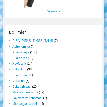
Заказать
Bo‘limlar
PISA, PIRLS, TIMSS, TALIS
(7)
Astronomiya
(4)
Attestatsiya
(156)
Audiokitob
(18)
Xavfsizlik
(14)
Videodars
(38)
Sport turlari
(9)
Viktorina
(3)
Bola tarbiyasi
(23)
Maktab direktoriga
(12)
Lavozim yo'riqnomasi
(7)
Maktabgacha ta’lim
(4)