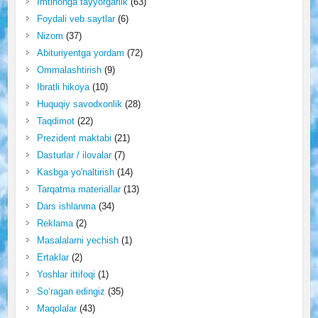
Imtihonga tayyorgarlik
(63)
Foydali veb saytlar
(6)
Nizom
(37)
Abituriyentga yordam
(72)
Ommalashtirish
(9)
Ibratli hikoya
(10)
Huquqiy savodxonlik
(28)
Taqdimot
(22)
Prezident maktabi
(21)
Dasturlar / ilovalar
(7)
Kasbga yo'naltirish
(14)
Tarqatma materiallar
(13)
Dars ishlanma
(34)
Reklama
(2)
Masalalarni yechish
(1)
Ertaklar
(2)
Yoshlar ittifoqi
(1)
So‘ragan edingiz
(35)
Maqolalar
(43)