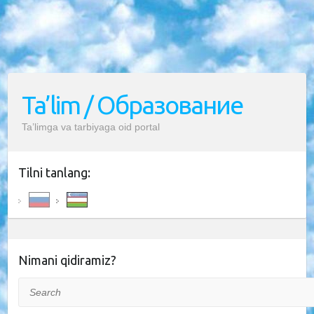
Ta’lim / Образование
Ta’limga va tarbiyaga oid portal
Tilni tanlang:
Nimani qidiramiz?
Search