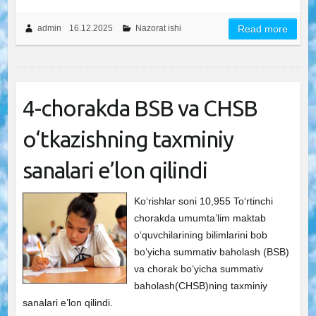
admin
16.12.2025
Nazorat ishi
Read more
4-chorakda BSB va CHSB
o‘tkazishning taxminiy
sanalari e’lon qilindi
Ko‘rishlar soni 10,955 To‘rtinchi
chorakda umumta’lim maktab
o‘quvchilarining bilimlarini bob
bo‘yicha summativ baholash (BSB)
va chorak bo‘yicha summativ
baholash(CHSB)ning taxminiy
sanalari e’lon qilindi.