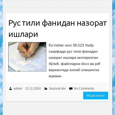
Рус тили фанидан назорат
ишлари
Ko‘rishlar soni 38,523 Ушбу
саҳифада рус тили фанидан
назорат ишлари келтирилган
бўлиб, файлларни docx ва pdf
вариантида юклаб олишингиз
мумкин.
admin
15.11.2024
Nazorat ishi
No Comments
Read more