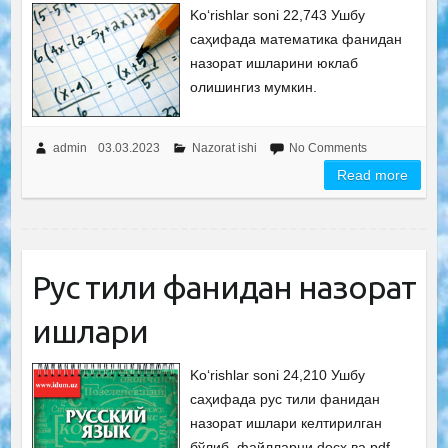
Ko‘rishlar soni 22,743 Ушбу
саҳифада математика фанидан
назорат ишларини юклаб
олишингиз мумкин.
admin
03.03.2023
Nazorat ishi
No Comments
Read more
Рус тили фанидан назорат
ишлари
Ko‘rishlar soni 24,210 Ушбу
саҳифада рус тили фанидан
назорат ишлари келтирилган
бўлиб, файлларни docx ва pdf