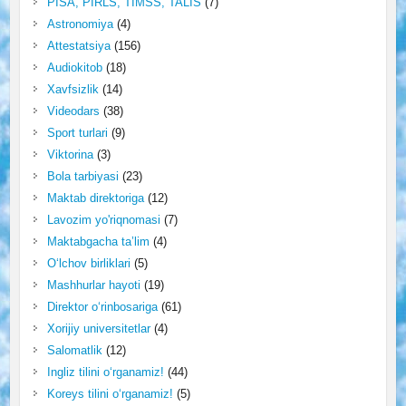
PISA, PIRLS, TIMSS, TALIS
(7)
Astronomiya
(4)
Attestatsiya
(156)
Audiokitob
(18)
Xavfsizlik
(14)
Videodars
(38)
Sport turlari
(9)
Viktorina
(3)
Bola tarbiyasi
(23)
Maktab direktoriga
(12)
Lavozim yo'riqnomasi
(7)
Maktabgacha ta’lim
(4)
O‘lchov birliklari
(5)
Mashhurlar hayoti
(19)
Direktor o‘rinbosariga
(61)
Xorijiy universitetlar
(4)
Salomatlik
(12)
Ingliz tilini o‘rganamiz!
(44)
Koreys tilini o‘rganamiz!
(5)