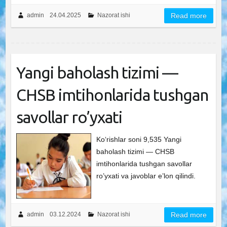
admin
24.04.2025
Nazorat ishi
Read more
Yangi baholash tizimi —
CHSB imtihonlarida tushgan
savollar ro’yxati
Ko‘rishlar soni 9,535 Yangi
baholash tizimi — CHSB
imtihonlarida tushgan savollar
ro’yxati va javoblar e’lon qilindi.
admin
03.12.2024
Nazorat ishi
Read more