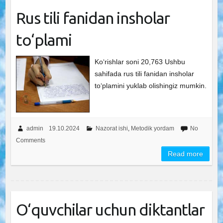
Rus tili fanidan insholar
to‘plami
Ko‘rishlar soni 20,763 Ushbu
sahifada rus tili fanidan insholar
to‘plamini yuklab olishingiz mumkin.
admin
19.10.2024
Nazorat ishi
,
Metodik yordam
No
Comments
Read more
O‘quvchilar uchun diktantlar