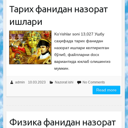
Тарих фанидан назорат
ишлари
Ko‘rishlar soni 13,027 Ушбу
саҳифада тарих фанидан
назорат ишлари келтирилган
бўлиб, файлларни docx
вариантида юклаб олишингиз
мумкин.
admin
10.03.2023
Nazorat ishi
No Comments
Read more
Физика фанидан назорат