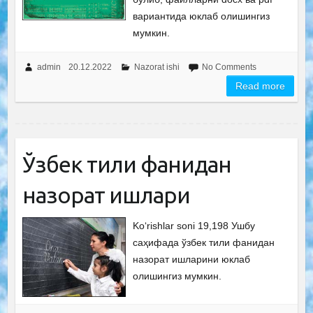
вариантида юклаб олишингиз
мумкин.
admin
20.12.2022
Nazorat ishi
No Comments
Read more
Ўзбек тили фанидан
назорат ишлари
Ko‘rishlar soni 19,198 Ушбу
саҳифада ўзбек тили фанидан
назорат ишларини юклаб
олишингиз мумкин.