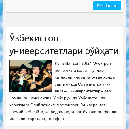
Read more
Ўзбекистон
университетлари рўйҳати
Ko‘rishlar soni 7,824 Электрон
почтамизга келган кўплаб
хатларни инобатга олган холда
сайтимизда Сиз азизлар учун
янги – «Университетлар» деб
номланган рукн очдик. Ушбу рукнда Ўзбекистон ва
хориждаги Олий таълим масканлари (университет
расмий веб-сайти, кафедралар, керак бўладиган фанлар,
манзили, харитаси, телефон…