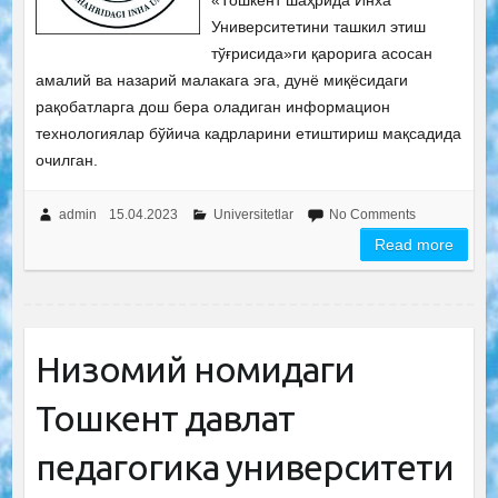
«Тошкент шаҳрида Инха
Университетини ташкил этиш
тўғрисида»ги қарорига асосан
амалий ва назарий малакага эга, дунё миқёсидаги
рақобатларга дош бера оладиган информацион
технологиялар бўйича кадрларини етиштириш мақсадида
очилган.
admin
15.04.2023
Universitetlar
No Comments
Read more
Низомий номидаги
Тошкент давлат
педагогика университети