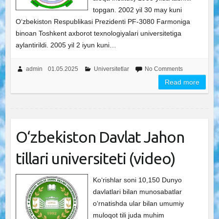
topgan. 2002 yil 30 may kuni
O‘zbekiston Respublikasi Prezidenti PF-3080 Farmoniga
binoan Toshkent axborot texnologiyalari universitetiga
aylantirildi. 2005 yil 2 iyun kuni…
admin
01.05.2025
Universitetlar
No Comments
Read more
O‘zbekiston Davlat Jahon
tillari universiteti (video)
Ko‘rishlar soni 10,150 Dunyo
davlatlari bilan munosabatlar
o‘rnatishda ular bilan umumiy
muloqot tili juda muhim