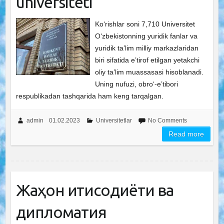
universiteti
Ko‘rishlar soni 7,710 Universitet
O‘zbekistonning yuridik fanlar va
yuridik ta’lim milliy markazlaridan
biri sifatida e’tirof etilgan yetakchi
oliy ta’lim muassasasi hisoblanadi.
Uning nufuzi, obro‘-e’tibori
respublikadan tashqarida ham keng tarqalgan.
admin
01.02.2023
Universitetlar
No Comments
Read more
Жаҳон иқтисодиёти ва
дипломатия