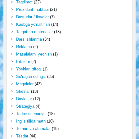
Taqdimot
(22)
Prezident maktabi
(21)
Dasturlar / ilovalar
(7)
Kasbga yo'naltirish
(14)
Tarqatma materiallar
(13)
Dars ishlanma
(34)
Reklama
(2)
Masalalarni yechish
(1)
Ertaklar
(2)
Yoshlar ittifoqi
(1)
So‘ragan edingiz
(35)
Maqolalar
(43)
She’rlar
(13)
Davlatlar
(12)
Strategiya
(4)
Tadbir ssenariysi
(18)
Ingliz tilida matn
(10)
Termin va atamalar
(19)
Testlar
(44)