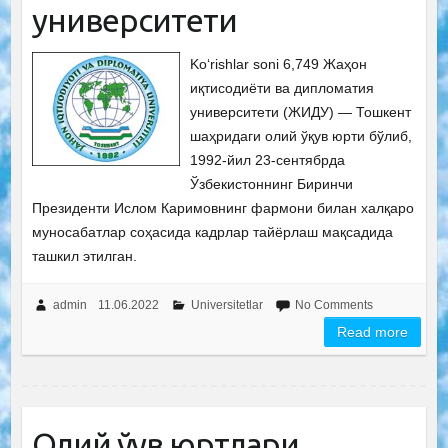
университети
Ko‘rishlar soni 6,749 Жаҳон
иқтисодиёти ва дипломатия
университети (ЖИДУ) — Тошкент
шаҳридаги олий ўқув юрти бўлиб,
1992-йил 23-сентябрда
Ўзбекистоннинг Биринчи
Президенти Ислом Каримовнинг фармони билан халқаро
муносабатлар соҳасида кадрлар тайёрлаш мақсадида
ташкил этилган.
admin
11.06.2022
Universitetlar
No Comments
Read more
Олий ўқув юртлари