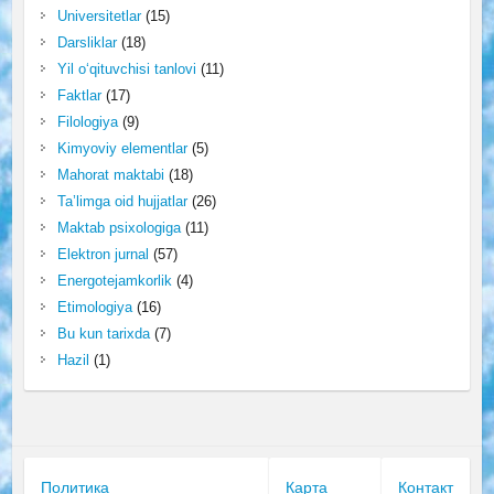
Universitetlar
(15)
Darsliklar
(18)
Yil o‘qituvchisi tanlovi
(11)
Faktlar
(17)
Filologiya
(9)
Kimyoviy elementlar
(5)
Mahorat maktabi
(18)
Ta’limga oid hujjatlar
(26)
Maktab psixologiga
(11)
Elektron jurnal
(57)
Energotejamkorlik
(4)
Etimologiya
(16)
Bu kun tarixda
(7)
Hazil
(1)
Политика
Карта
Контакт