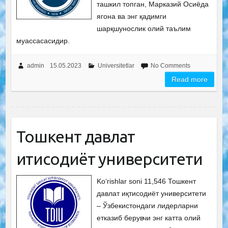
ташкил топган, Марказий Осиёда
ягона ва энг қадимги
шарқшунослик олий таълим
муассасасидир.
admin
15.05.2023
Universitetlar
No Comments
Read more
Тошкент давлат
иқтисодиёт университети
Ko‘rishlar soni 11,546 Тошкент
давлат иқтисодиёт университети
– Ўзбекистондаги лидерларни
етказиб берувчи энг катта олий