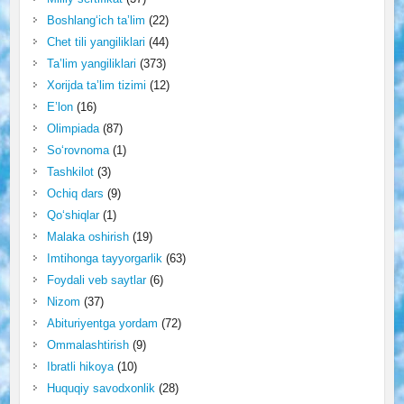
Boshlang‘ich ta’lim
(22)
Chet tili yangiliklari
(44)
Ta’lim yangiliklari
(373)
Xorijda ta’lim tizimi
(12)
E’lon
(16)
Olimpiada
(87)
So‘rovnoma
(1)
Tashkilot
(3)
Ochiq dars
(9)
Qo‘shiqlar
(1)
Malaka oshirish
(19)
Imtihonga tayyorgarlik
(63)
Foydali veb saytlar
(6)
Nizom
(37)
Abituriyentga yordam
(72)
Ommalashtirish
(9)
Ibratli hikoya
(10)
Huquqiy savodxonlik
(28)