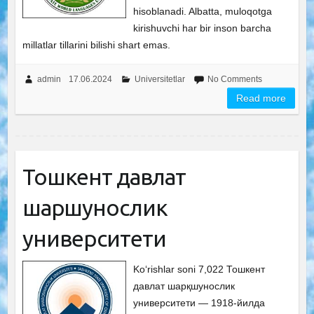
hisoblanadi. Albatta, muloqotga
kirishuvchi har bir inson barcha
millatlar tillarini bilishi shart emas.
admin
17.06.2024
Universitetlar
No Comments
Read more
Тошкент давлат
шарқшунослик
университети
Ko‘rishlar soni 7,022 Тошкент
давлат шарқшунослик
университети — 1918-йилда