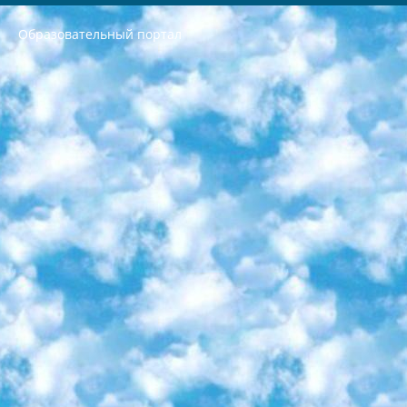
Образовательный портал
РЕСПУБЛИКА УЗБЕКИСТАН МИНИСТРЕРСТВО ДОШКОЛЬНОГО И ШКОЛЬНОГО ОБРАЗОВАНИЯ КОМАНДА в общеобразовательных учреждениях в 2023-2024 учебном году организация и проведение итоговой государственной аттестации обучающихся о Министра дошкольного и школьного образования Республики Узбекистан от 4 марта 2008 года (постановлением Минюста от 20 марта 2008 года № 1778 государственной регистрации) «Итоговое состояние учащихся общего среднего образования на основании положения об утверждении положения об аттестации общего среднего образования выпускной экзамен студентов в образовательных учреждениях в 2023-2024 учебном году В целях организации и прохождения аттестации приказываю: 1. Следующее: перечень предметов, по которым будет проводиться итоговая государственная аттестация и экзамен формы перевода согласно приложению 1; сертификаты международного образца, оценивающие уровень владения иностранными языками перечень согласно приложению 2; 2. Педагогический при специализированных образовательных учреждениях. научно-практический центр квалификации и международной оценки (Д.Давидова) 2024 г. До 25 марта: задания по предметам, по которым будет проводиться итоговая аттестация разработка и утверждение технических условий; итоговая аттестация на основании разработанного предметного задания разработка вопросов по предметам (устно и письменно), экзамен передача; общеобразовательные средние школы и специальные учебные заведения учащиеся выпускных классов школ и интернатов в агентской системе подготовка базы данных экзаменационных материалов и критериев оценки; перевод базы экзаменационных материалов на все языки обучения подать в Республиканский образовательный центр для изготовления; варианты экзаменов на основе разработанных контрольных материалов пусть будут поставлены задачи формирования. 3. Республиканский образовательный центр (Ш.Худайкулов) до 5 апреля 2024 года. до: база данных предоставленных экзаменационных материалов на все языки обучения перевод и экспертиза; для слепых, слабовидящих, глухих, слабослышащих и умственно отсталых детей учащиеся выпускных классов специализированных школ и школ-интернатов база данных экзаменационных материалов на всех преподаваемых языках подготовка критериев оценки; специализированные школы для умственно отсталых детей и технологии для учащихся выпускных классов школ-интернатов разработка соответствующих рекомендаций и критериев проведения ЕГЭ по естествознанию давать задания. 4. Педагогический при специализированных образовательных учреждениях. Научно-практический центр навыков и международной оценки (Д.Давидова), Республика образовательный центр (Худайкулов Ш.) итоговый государственный аттестационный экзамен ориентирован на творческое и логическое мышление при подготовке базы материалов учитывать введение заданий. 5. Следует отметить, что: сертификат государственного образца о знании общеобразовательного предмета и как минимум национальный уровень B1 по предметам на иностранных языках, указанным в Приложении 2. или международно признанный сертификат эквивалентного уровня студенты, изучающие определенный предмет, освобождаются от экзамена; по соответствующим предметам запланирована итоговая государственная аттестация за день до дня, путем жеребьевки Рабочей группой (в письменной форме по предметам, проводимым в форме) из числа сформированных вариантов выбрано 2 варианта; 2 выбранных варианта экзамена анонсированы на официальном сайте министерства и все выпускники по всей стране на основе этих вариантов проводит итоговую государственную аттестацию. 6. Государственное образование учащихся средних общеобразовательных учреждений. знания в соответствии с квалификационными требованиями, которые необходимо приобрести на основании стандартов итоговый (выпускной) контроль для 9 и 11 классов в целях тестирования Экзамены (далее – экзамены) состоят из предметов, перечисленных в приложении 1. будет сделано. 7. Экзамены пройдут с 26 мая по 15 июня 2024 г. (кроме науки физического воспитания). 8. Физическая для учащихся 9 классов общесредних образовательных учреждений. Экзамены по предмету «Образование, квалификация медицина» 1-6 мая 2024 года. сотрудники перевести под присмотр (с отклонениями в физическом или умственном развитии) специализированная школа для детей, школы-интернаты и со сколиозом школы-интернаты санаторного типа для больных детей исключены). 9. Он был слепым, слабовидящим и имел нарушения опорно-двигательного аппарата. экзамены в специализированных школах и интернатах для детей должны проводиться исходя из требований, предъявляемых к общеобразовательным учреждениям (физкультура кроме науки). 10. Специализированная школа для глухих и слабослышащих детей. и экзамены в интернатах и быть реализован в виде письменного теста по математике. 11. Специальность для умственно отсталых детей. Для 9 класса Родной язык и литературное письмо Государственный язык (язык обучения – узбекский). для неклассов) написано Математическое письмо Письменная/устная история Узбекистана Физическое воспитание практично Итоговый контроль Для 11 класса Написание родного языка и литературы (эссе) Математическое письмо Узбекский язык (обучение на узбекском языке) не посещающее общее среднее образование для учреждений)/Образовательное учреждение выбор письменный и устный Иностранный язык письменный/устный Письменная/устная история Узбекистана *По выбору студента:  Химия  Физика  Основы государственного права  География 10 бесплатных образовательных ресурсов - Мы составили подборку онлайн-проектов с интерактивными упражнениями, видеолекциями и статьями. Они помогут вам обрести новые и освежить старые знания бесплатно. 1. «ИНТУИТ» Старейшая образовательная площадка Рунета. Здесь вы найдёте сотни текстовых и видеокурсов на десятки различных тем — от программирования до психологии. Многие курсы подготовлены российскими университетами и крупными международными компаниями вроде Intel и Microsoft. Самостоятельное обучение бесплатное, но желающие могут оплатить услуги персональных наставников. 2. «Смартия» знакомит с актуальными профессиями и подсказывает, как им обучаться. Выбрав заинтересовавшую вас специальность — SMM-специалист, фотограф, веб-дизайнер или другую, — увидите список необходимых для неё умений. Чтобы вы могли освоить их самостоятельно, для каждого умения площадка отображает подборку ссылок на учебные материалы. Хотя «Смартия» ориентируется на русскоязычную аудиторию, часть контента всё же доступна только на английском. 3. «Лекторий Физтеха» Проект Московского физико-технического института (Физтеха). С его помощью вы можете смотреть онлайн серии лекций, записанные на видео в этом вузе. В числе доступных предметов — физика, биология, химия, информационные технологии и другие. К некоторым лекциям администрация ресурса прилагает готовые конспекты, которые можно скачивать в PDF-формате. 4. ITMOcourses Онлайн-площадка Санкт-Петербургского национального исследовательского университета информационных технологий, механики и оптики (ИТМО). Ресурс предоставляет свободный доступ к курсам, разработанным в этом вузе. Каталог материалов разбит на четыре категории: «Оптические системы и технологии», «Приборостроение и робототехника», «Информационные технологии» и «Биотехнологии». Курсы состоят из видеолекций, интерактивных демонстраций и заданий. 5. «КиберЛенинка» Электронная научная библиотека открытого доступа. Каталог площадки регулярно обрастает текстами статей из различных научных изданий. Сгруппированные по журналам и рубрикам публикации можно читать онлайн или скачивать целиком в PDF-формате. Проект нацелен на популяризацию науки за счёт открытого доступа к качественной информации. 6. «ПостНаука» На этом ресурсе публикуют подборки видеолекций, составленные экспертами из разных отраслей и объединённые общими темами. Среди них, к примеру, есть серии «Биоинформатика и геномика», «Культура средневековой Скандинавии» и Cinema Studies о теории кино. Каждая подборка лекций — логически связанная история, рассказанная экспертом от первого лица. Кроме того, на сайте появляются научно-образовательные статьи и тесты на разные темы. 7. «Newочём» Команда проекта «Newочём» отбирает самые интересные тексты из англоязычных СМИ и переводит те из них, за которые голосуют участники сообщества «ВКонтакте». По большей части это научно-популярные статьи. Редакторы придумывают лишь заголовки, в остальном содержание переводов соответствует оригиналам. Полные тексты можно читать прямо в социальной сети. 8. InternetUrok Онлайн-база материалов по основным дисциплинам школьной программы. Информация на сайте структурирована по классам, предметам и темам (урокам). Каждый урок состоит из видеолекций и конспектов. Есть также интерактивные тренажёры и тесты для закрепления пройденного материала. Даже если вы давно окончили школу, возможность повторить программу старших классов всегда может пригодиться. 9. Edutainme Ещё один ресурс об образовании. В отличие от Newtonew, как мне кажется, Edutainme больше ориентируется на представителей индустрии: педагогов, предпринимателей, разработчиков образовательных проектов. Но и любой, кто просто стремится к саморазвитию, найдёт на сайте много полезного и интересного для себя. Например, информацию о новых курсах и образовательных сервисах. 10. Newtonew Онлайн-медиа об образовании и обучении в широком смысле. Авторы Newtonew пишут об инструментах, заведениях, тактиках и стратегиях, которые помогают учить других и получать новые знания самостоятельно. На этой площадке вы найдёте новости, обзоры, аналитические мат