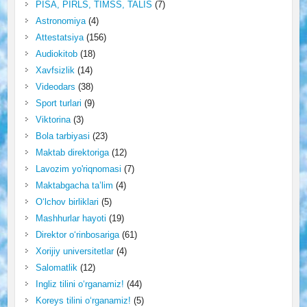
PISA, PIRLS, TIMSS, TALIS
(7)
Astronomiya
(4)
Attestatsiya
(156)
Audiokitob
(18)
Xavfsizlik
(14)
Videodars
(38)
Sport turlari
(9)
Viktorina
(3)
Bola tarbiyasi
(23)
Maktab direktoriga
(12)
Lavozim yo'riqnomasi
(7)
Maktabgacha ta’lim
(4)
O‘lchov birliklari
(5)
Mashhurlar hayoti
(19)
Direktor o‘rinbosariga
(61)
Xorijiy universitetlar
(4)
Salomatlik
(12)
Ingliz tilini o‘rganamiz!
(44)
Koreys tilini o‘rganamiz!
(5)