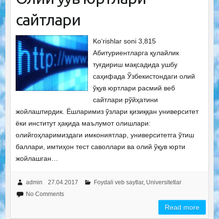
сайтлари
Ko‘rishlar soni 3,815
Абитуриентларга қулайлик
туғдириш мақсадида ушбу
саҳифада Ўзбекистондаги олий
ўқув юртлари расмий веб
сайтлари рўйҳатини
жойлаштирдик. Ёшларимиз ўзлари қизиққан университет
ёки институт ҳақида маълумот олишлари:
олийгоҳларимиздаги имкониятлар, университетга ўтиш
баллари, имтиҳон тест саволлари ва олий ўқув юрти
жойлашган…
admin
27.04.2017
Foydali veb saytlar
,
Universitetlar
No Comments
Read more