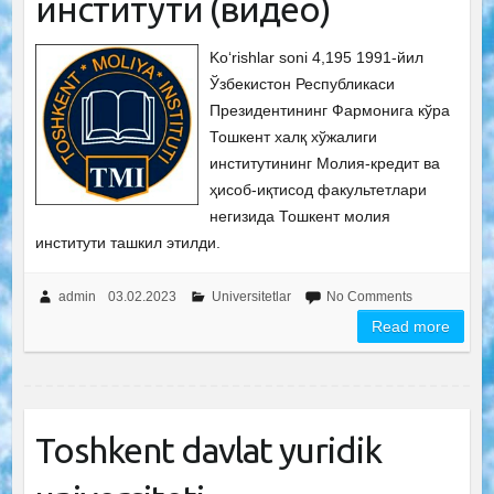
институти (видео)
Ko‘rishlar soni 4,195 1991-йил
Ўзбекистон Республикаси
Президентининг Фармонига кўра
Тошкент халқ хўжалиги
институтининг Молия-кредит ва
ҳисоб-иқтисод факультетлари
негизида Тошкент молия
институти ташкил этилди.
admin
03.02.2023
Universitetlar
No Comments
Read more
Toshkent davlat yuridik