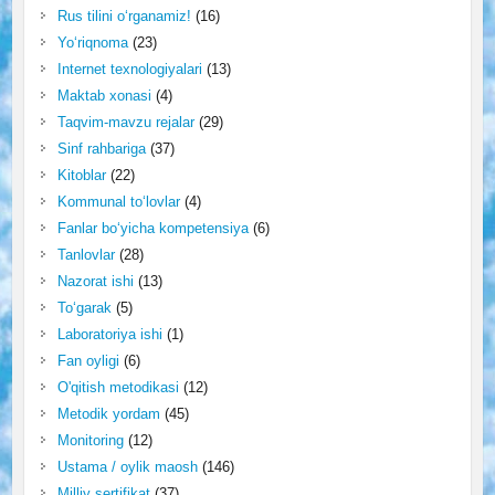
Rus tilini o‘rganamiz!
(16)
Yo‘riqnoma
(23)
Internet texnologiyalari
(13)
Maktab xonasi
(4)
Taqvim-mavzu rejalar
(29)
Sinf rahbariga
(37)
Kitoblar
(22)
Kommunal to‘lovlar
(4)
Fanlar bo‘yicha kompetensiya
(6)
Tanlovlar
(28)
Nazorat ishi
(13)
To‘garak
(5)
Laboratoriya ishi
(1)
Fan oyligi
(6)
O'qitish metodikasi
(12)
Metodik yordam
(45)
Monitoring
(12)
Ustama / oylik maosh
(146)
Milliy sertifikat
(37)