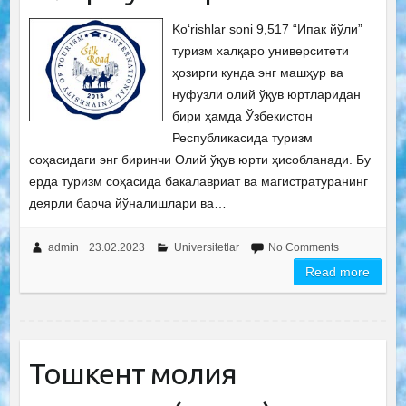
Ko‘rishlar soni 9,517 “Ипак йўли”
туризм халқаро университети
ҳозирги кунда энг машҳур ва
нуфузли олий ўқув юртларидан
бири ҳамда Ўзбекистон
Республикасида туризм
соҳасидаги энг биринчи Олий ўқув юрти ҳисобланади. Бу
ерда туризм соҳасида бакалавриат ва магистратуранинг
деярли барча йўналишлари ва…
admin
23.02.2023
Universitetlar
No Comments
Read more
Тошкент молия