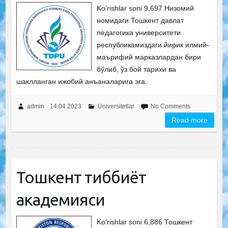
Ko‘rishlar soni 9,697 Низомий
номидаги Тошкент давлат
педагогика университети
республикамиздаги йирик илмий-
маърифий марказлардан бири
бўлиб, ўз бой тарихи ва
шаклланган ижобий анъаналарига эга.
admin
14.04.2023
Universitetlar
No Comments
Read more
Тошкент тиббиёт
академияси
Ko‘rishlar soni 6,886 Тошкент