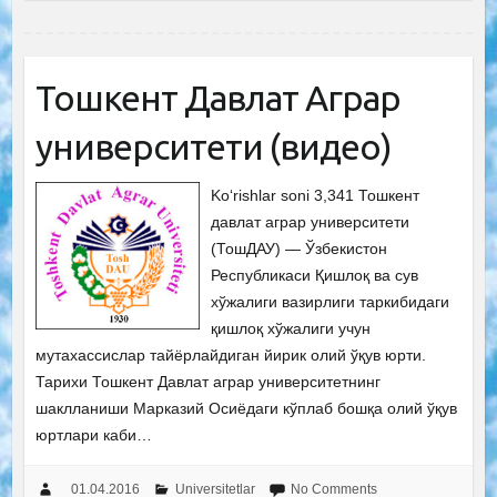
Тошкент Давлат Аграр
университети (видео)
Ko‘rishlar soni 3,341 Тошкент
давлат аграр университети
(ТошДАУ) — Ўзбекистон
Республикаси Қишлоқ ва сув
хўжалиги вазирлиги таркибидаги
қишлоқ хўжалиги учун
мутахассислар тайёрлайдиган йирик олий ўқув юрти.
Тарихи Тошкент Давлат аграр университетнинг
шаклланиши Марказий Осиёдаги кўплаб бошқа олий ўқув
юртлари каби…
01.04.2016
Universitetlar
No Comments