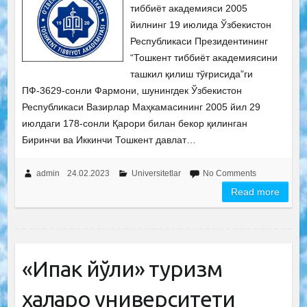
тиббиёт академияси 2005
йилнинг 19 июлида Ўзбекистон
Республикаси Президентининг
“Тошкент тиббиёт академиясини
ташкил қилиш тўғрисида”ги
ПФ-3629-сонли Фармони, шунингдек Ўзбекистон
Республикаси Вазирлар Маҳкамасининг 2005 йил 29
июлдаги 178-сонли Қарори билан бекор қилинган
Биринчи ва Иккинчи Тошкент давлат…
admin
24.02.2023
Universitetlar
No Comments
Read more
«Ипак йўли» туризм
халқаро университети