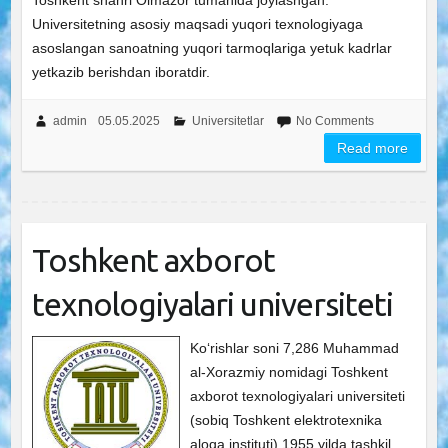
Toshkent shahri Olmazor tumanida joylashgan.
Universitetning asosiy maqsadi yuqori texnologiyaga
asoslangan sanoatning yuqori tarmoqlariga yetuk kadrlar
yetkazib berishdan iboratdir.
admin
05.05.2025
Universitetlar
No Comments
Read more
Toshkent axborot
texnologiyalari universiteti
Ko‘rishlar soni 7,286 Muhammad
al-Xorazmiy nomidagi Toshkent
axborot texnologiyalari universiteti
(sobiq Toshkent elektrotexnika
aloqa instituti) 1955 yilda tashkil