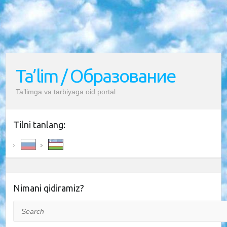
Ta’lim / Образование
Ta’limga va tarbiyaga oid portal
Tilni tanlang:
Nimani qidiramiz?
Search