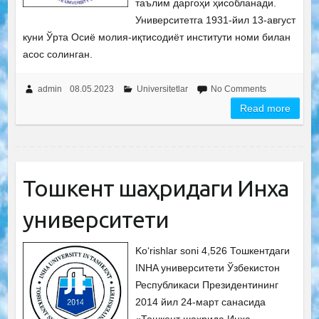
таълим даргоҳи ҳисобланади.
Университетга 1931-йил 13-август
куни Ўрта Осиё молия-иқтисодиёт институти номи билан
асос солинган.
admin
08.05.2023
Universitetlar
No Comments
Read more
Тошкент шаҳридаги Инха
университети
Ko‘rishlar soni 4,526 Тошкентдаги
INHA университети Ўзбекистон
Республикаси Президентининг
2014 йил 24-март санасида