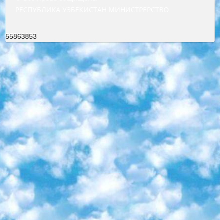
РЕСПУБЛИКА УЗБЕКИСТАН МИНИСТРЕРСТВО ДОШКОЛЬНОГО И ШКОЛЬНОГО ОБРАЗОВАНИЯ КОМАНДА в общеобразовательных учреждениях в 2023-2024 учебном году организация и проведение итоговой государственной аттестации обучающихся о Министра дошкольного и школьного образования Республики Узбекистан от 4 марта 2008 года (постановлением Минюста от 20 марта 2008 года № 1778 государственной регистрации) «Итоговое состояние учащихся общего среднего образования на основании положения об утверждении положения об аттестации общего среднего образования выпускной экзамен студентов в образовательных учреждениях в 2023-2024 учебном году В целях организации и прохождения аттестации приказываю: 1. Следующее: перечень предметов, по которым будет проводиться итоговая государственная аттестация и экзамен формы перевода согласно приложению 1; сертификаты международного образца, оценивающие уровень владения иностранными языками перечень согласно приложению 2; 2. Педагогический при специализированных образовательных учреждениях. научно-практический центр квалификации и международной оценки (Д.Давидова) 2024 г. До 25 марта: задания по предметам, по которым будет проводиться итоговая аттестация разработка и утверждение технических условий; итоговая аттестация на основании разработанного предметного задания разработка вопросов по предметам (устно и письменно), экзамен передача; общеобразовательные средние школы и специальные учебные заведения учащиеся выпускных классов школ и интернатов в агентской системе подготовка базы данных экзаменационных материалов и критериев оценки; перевод базы экзаменационных материалов на все языки обучения подать в Республиканский образовательный центр для изготовления; варианты экзаменов на основе разработанных контрольных материалов пусть будут поставлены задачи формирования. 3. Республиканский образовательный центр (Ш.Худайкулов) до 5 апреля 2024 года. до: база данных предоставленных экзаменационных материалов на все языки обучения перевод и экспертиза; для слепых, слабовидящих, глухих, слабослышащих и умственно отсталых детей учащиеся выпускных классов специализированных школ и школ-интернатов база данных экзаменационных материалов на всех преподаваемых языках подготовка критериев оценки; специализированные школы для умственно отсталых детей и технологии для учащихся выпускных классов школ-интернатов разработка соответствующих рекомендаций и критериев проведения ЕГЭ по естествознанию давать задания. 4. Педагогический при специализированных образовательных учреждениях. Научно-практический центр навыков и международной оценки (Д.Давидова), Республика образовательный центр (Худайкулов Ш.) итоговый государственный аттестационный экзамен ориентирован на творческое и логическое мышление при подготовке базы материалов учитывать введение заданий. 5. Следует отметить, что: сертификат государственного образца о знании общеобразовательного предмета и как минимум национальный уровень B1 по предметам на иностранных языках, указанным в Приложении 2. или международно признанный сертификат эквивалентного уровня студенты, изучающие определенный предмет, освобождаются от экзамена; по соответствующим предметам запланирована итоговая государственная аттестация за день до дня, путем жеребьевки Рабочей группой (в письменной форме по предметам, проводимым в форме) из числа сформированных вариантов выбрано 2 варианта; 2 выбранных варианта экзамена анонсированы на официальном сайте министерства и все выпускники по всей стране на основе этих вариантов проводит итоговую государственную аттестацию. 6. Государственное образование учащихся средних общеобразовательных учреждений. знания в соответствии с квалификационными требованиями, которые необходимо приобрести на основании стандартов итоговый (выпускной) контроль для 9 и 11 классов в целях тестирования Экзамены (далее – экзамены) состоят из предметов, перечисленных в приложении 1. будет сделано. 7. Экзамены пройдут с 26 мая по 15 июня 2024 г. (кроме науки физического воспитания). 8. Физическая для учащихся 9 классов общесредних образовательных учреждений. Экзамены по предмету «Образование, квалификация медицина» 1-6 мая 2024 года. сотрудники перевести под присмотр (с отклонениями в физическом или умственном развитии) специализированная школа для детей, школы-интернаты и со сколиозом школы-интернаты санаторного типа для больных детей исключены). 9. Он был слепым, слабовидящим и имел нарушения опорно-двигательного аппарата. экзамены в специализированных школах и интернатах для детей должны проводиться исходя из требований, предъявляемых к общеобразовательным учреждениям (физкультура кроме науки). 10. Специализированная школа для глухих и слабослышащих детей. и экзамены в интернатах и быть реализован в виде письменного теста по математике. 11. Специальность для умственно отсталых детей. Для 9 класса Родной язык и литературное письмо Государственный язык (язык обучения – узбекский). для неклассов) написано Математическое письмо Письменная/устная история Узбекистана Физическое воспитание практично Итоговый контроль Для 11 класса Написание родного языка и литературы (эссе) Математическое письмо Узбекский язык (обучение на узбекском языке) не посещающее общее среднее образование для учреждений)/Образовательное учреждение выбор письменный и устный Иностранный язык письменный/устный Письменная/устная история Узбекистана *По выбору студента:  Химия  Физика  Основы государственного права  География 10 бесплатных образовательных ресурсов - Мы составили подборку онлайн-проектов с интерактивными упражнениями, видеолекциями и статьями. Они помогут вам обрести новые и освежить старые знания бесплатно. 1. «ИНТУИТ» Старейшая образовательная площадка Рунета. Здесь вы найдёте сотни текстовых и видеокурсов на десятки различных тем — от программирования до психологии. Многие курсы подготовлены российскими университетами и крупными международными компаниями вроде Intel и Microsoft. Самостоятельное обучение бесплатное, но желающие могут оплатить услуги персональных наставников. 2. «Смартия» знакомит с актуальными профессиями и подсказывает, как им обучаться. Выбрав заинтересовавшую вас специальность — SMM-специалист, фотограф, веб-дизайнер или другую, — увидите список необходимых для неё умений. Чтобы вы могли освоить их самостоятельно, для каждого умения площадка отображает подборку ссылок на учебные материалы. Хотя «Смартия» ориентируется на русскоязычную аудиторию, часть контента всё же доступна только на английском. 3. «Лекторий Физтеха» Проект Московского физико-технического института (Физтеха). С его помощью вы можете смотреть онлайн серии лекций, записанные на видео в этом вузе. В числе доступных предметов — физика, биология, химия, информационные технологии и другие. К некоторым лекциям администрация ресурса прилагает готовые конспекты, которые можно скачивать в PDF-формате. 4. ITMOcourses Онлайн-площадка Санкт-Петербургского национального исследовательского университета информационных технологий, механики и оптики (ИТМО). Ресурс предоставляет свободный доступ к курсам, разработанным в этом вузе. Каталог материалов разбит на четыре категории: «Оптические системы и технологии», «Приборостроение и робототехника», «Информационные технологии» и «Биотехнологии». Курсы состоят из видеолекций, интерактивных демонстраций и заданий. 5. «КиберЛенинка» Электронная научная библиотека открытого доступа. Каталог площадки регулярно обрастает текстами статей из различных научных изданий. Сгруппированные по журналам и рубрикам публикации можно читать онлайн или скачивать целиком в PDF-формате. Проект нацелен на популяризацию науки за счёт открытого доступа к качественной информации. 6. «ПостНаука» На этом ресурсе публикуют подборки видеолекций, составленные экспертами из разных отраслей и объединённые общими темами. Среди них, к примеру, есть серии «Биоинформатика и геномика», «Культура средневековой Скандинавии» и Cinema Studies о теории кино. Каждая подборка лекций — логически связанная история, рассказанная экспертом от первого лица. Кроме того, на сайте появляются научно-образовательные статьи и тесты на разные темы. 7. «Newочём» Команда проекта «Newочём» отбирает самые интересные тексты из англоязычных СМИ и переводит те из них, за которые голосуют участники сообщества «ВКонтакте». По большей части это научно-популярные статьи. Редакторы придумывают лишь заголовки, в остальном содержание переводов соответствует оригиналам. Полные тексты можно читать прямо в социальной сети. 8. InternetUrok Онлайн-база материалов по основным дисциплинам школьной программы. Информация на сайте структурирована по классам, предметам и темам (урокам). Каждый урок состоит из видеолекций и конспектов. Есть также интерактивные тренажёры и тесты для закрепления пройденного материала. Даже если вы давно окончили школу, возможность повторить программу старших классов всегда может пригодиться. 9. Edutainme Ещё один ресурс об образовании. В отличие от Newtonew, как мне кажется, Edutainme больше ориентируется на представителей индустрии: педагогов, предпринимателей, разработчиков образовательных проектов. Но и любой, кто просто стремится к саморазвитию, найдёт на сайте много полезного и интересного для себя. Например, информацию о новых курсах и образовательных сервисах. 10. Newtonew Онлайн-медиа об образовании и обучении в широком смысле. Авторы Newtonew пишут об инструментах, заведениях, тактиках и стратегиях, которые помогают учить других и получать новые знания самостоятельно. На этой площадке вы найдёте новости, обзоры, аналитические мате
55863853