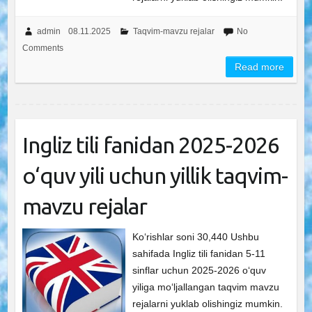
admin
08.11.2025
Taqvim-mavzu rejalar
No
Comments
Read more
Ingliz tili fanidan 2025-2026
o‘quv yili uchun yillik taqvim-
mavzu rejalar
Ko‘rishlar soni 30,440 Ushbu
sahifada Ingliz tili fanidan 5-11
sinflar uchun 2025-2026 o‘quv
yiliga mo‘ljallangan taqvim mavzu
rejalarni yuklab olishingiz mumkin.