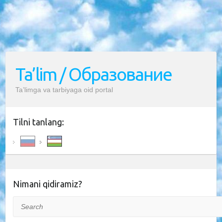
Ta’lim / Образование
Ta’limga va tarbiyaga oid portal
Tilni tanlang:
Nimani qidiramiz?
Search