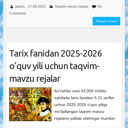
admin
27.08.2025
Taqvim-mavzu rejalar
No
Comments
Read more
Tarix fanidan 2025-2026
o‘quv yili uchun taqvim-
mavzu rejalar
Ko‘rishlar soni 43,058 Ushbu
sahifada tarix fanidan 5-11 sinflar
uchun 2025-2026 o‘quv yiliga
mo‘ljallangan taqvim mavzu
rejalarni yuklab olishingiz mumkin.