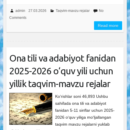
admin
27.03.2026
Taqvim-mavzu rejalar
No
Comments
Read more
Ona tili va adabiyot fanidan
2025-2026 o‘quv yili uchun
yillik taqvim-mavzu rejalar
Ko‘rishlar soni 46,893 Ushbu
sahifada ona tili va adabiyot
fanidan 5-11 sinflar uchun 2025-
2026 o‘quv yiliga mo‘ljallangan
taqvim mavzu rejalarni yuklab