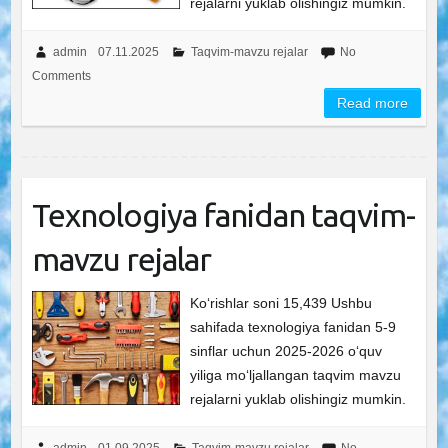
rejalarni yuklab olishingiz mumkin.
admin
07.11.2025
Taqvim-mavzu rejalar
No
Comments
Read more
Texnologiya fanidan taqvim-
mavzu rejalar
Ko‘rishlar soni 15,439 Ushbu
sahifada texnologiya fanidan 5-9
sinflar uchun 2025-2026 o‘quv
yiliga mo‘ljallangan taqvim mavzu
rejalarni yuklab olishingiz mumkin.
admin
01.09.2025
Taqvim-mavzu rejalar
No