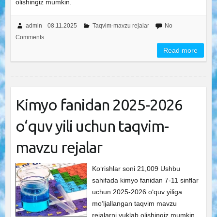
olishingiz mumkin.
admin
08.11.2025
Taqvim-mavzu rejalar
No
Comments
Read more
Kimyo fanidan 2025-2026
o‘quv yili uchun taqvim-
mavzu rejalar
Ko‘rishlar soni 21,009 Ushbu
sahifada kimyo fanidan 7-11 sinflar
uchun 2025-2026 o‘quv yiliga
mo‘ljallangan taqvim mavzu
rejalarni yuklab olishingiz mumkin.