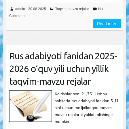
admin
30.08.2025
Taqvim-mavzu rejalar
No
Comments
Read more
Rus adabiyoti fanidan 2025-
2026 o‘quv yili uchun yillik
taqvim-mavzu rejalar
Ko‘rishlar soni 21,751 Ushbu
sahifada rus adabiyoti fanidan 5-11
sinf uchun mo‘ljallangan taqvim-
mavzu rejalarni yuklab olishingiz
mumkin.