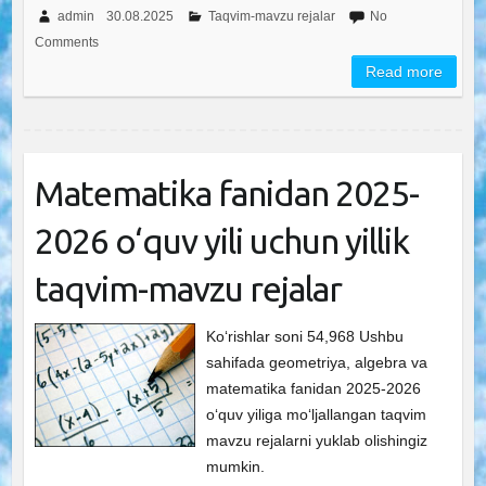
admin
30.08.2025
Taqvim-mavzu rejalar
No
Comments
Read more
Matematika fanidan 2025-
2026 o‘quv yili uchun yillik
taqvim-mavzu rejalar
Ko‘rishlar soni 54,968 Ushbu
sahifada geometriya, algebra va
matematika fanidan 2025-2026
o‘quv yiliga mo‘ljallangan taqvim
mavzu rejalarni yuklab olishingiz
mumkin.