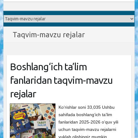
Taqvim-mavzu rejalar
Boshlang‘ich ta’lim
fanlaridan taqvim-mavzu
rejalar
Ko‘rishlar soni 33,035 Ushbu
sahifada boshlang‘ich ta’lim
fanlaridan 2025-2026 o‘quv yili
uchun taqvim-mavzu rejalarni
yuklab olishingiz mumkin.