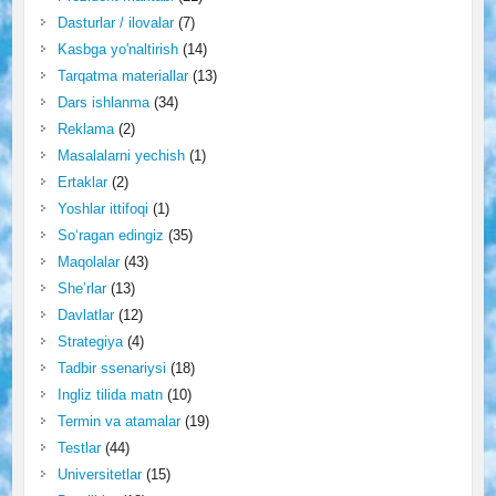
Dasturlar / ilovalar
(7)
Kasbga yo'naltirish
(14)
Tarqatma materiallar
(13)
Dars ishlanma
(34)
Reklama
(2)
Masalalarni yechish
(1)
Ertaklar
(2)
Yoshlar ittifoqi
(1)
So‘ragan edingiz
(35)
Maqolalar
(43)
She’rlar
(13)
Davlatlar
(12)
Strategiya
(4)
Tadbir ssenariysi
(18)
Ingliz tilida matn
(10)
Termin va atamalar
(19)
Testlar
(44)
Universitetlar
(15)