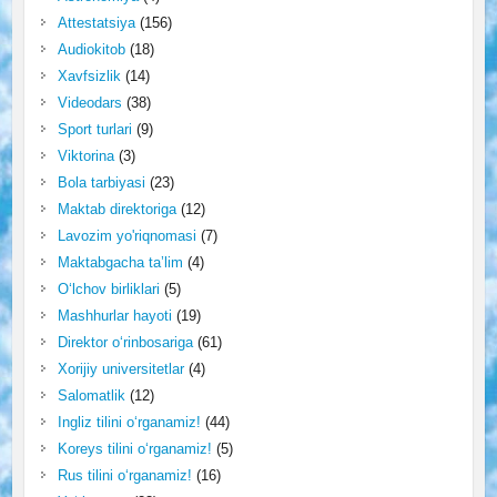
Attestatsiya
(156)
Audiokitob
(18)
Xavfsizlik
(14)
Videodars
(38)
Sport turlari
(9)
Viktorina
(3)
Bola tarbiyasi
(23)
Maktab direktoriga
(12)
Lavozim yo'riqnomasi
(7)
Maktabgacha ta’lim
(4)
O‘lchov birliklari
(5)
Mashhurlar hayoti
(19)
Direktor o‘rinbosariga
(61)
Xorijiy universitetlar
(4)
Salomatlik
(12)
Ingliz tilini o‘rganamiz!
(44)
Koreys tilini o‘rganamiz!
(5)
Rus tilini o‘rganamiz!
(16)