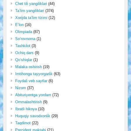
Chet tili yangiliklari
(44)
Ta’lim yangiliklari
(374)
Xorijda ta’lim tizimi
(12)
E’lon
(16)
Olimpiada
(87)
So‘rovnoma
(1)
Tashkilot
(3)
Ochiq dars
(9)
Qo‘shiqlar
(1)
Malaka oshirish
(19)
Imtihonga tayyorgarlik
(63)
Foydali veb saytlar
(6)
Nizom
(37)
Abituriyentga yordam
(72)
Ommalashtirish
(9)
Ibratli hikoya
(10)
Huquqiy savodxonlik
(29)
Taqdimot
(22)
Prezident maktabi
(21)