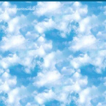
Образовательный портал
РЕСПУБЛИКА УЗБЕКИСТАН МИНИСТРЕРСТВО ДОШКОЛЬНОГО И ШКОЛЬНОГО ОБРАЗОВАНИЯ КОМАНДА в общеобразовательных учреждениях в 2023-2024 учебном году организация и проведение итоговой государственной аттестации обучающихся о Министра дошкольного и школьного образования Республики Узбекистан от 4 марта 2008 года (постановлением Минюста от 20 марта 2008 года № 1778 государственной регистрации) «Итоговое состояние учащихся общего среднего образования на основании положения об утверждении положения об аттестации общего среднего образования выпускной экзамен студентов в образовательных учреждениях в 2023-2024 учебном году В целях организации и прохождения аттестации приказываю: 1. Следующее: перечень предметов, по которым будет проводиться итоговая государственная аттестация и экзамен формы перевода согласно приложению 1; сертификаты международного образца, оценивающие уровень владения иностранными языками перечень согласно приложению 2; 2. Педагогический при специализированных образовательных учреждениях. научно-практический центр квалификации и международной оценки (Д.Давидова) 2024 г. До 25 марта: задания по предметам, по которым будет проводиться итоговая аттестация разработка и утверждение технических условий; итоговая аттестация на основании разработанного предметного задания разработка вопросов по предметам (устно и письменно), экзамен передача; общеобразовательные средние школы и специальные учебные заведения учащиеся выпускных классов школ и интернатов в агентской системе подготовка базы данных экзаменационных материалов и критериев оценки; перевод базы экзаменационных материалов на все языки обучения подать в Республиканский образовательный центр для изготовления; варианты экзаменов на основе разработанных контрольных материалов пусть будут поставлены задачи формирования. 3. Республиканский образовательный центр (Ш.Худайкулов) до 5 апреля 2024 года. до: база данных предоставленных экзаменационных материалов на все языки обучения перевод и экспертиза; для слепых, слабовидящих, глухих, слабослышащих и умственно отсталых детей учащиеся выпускных классов специализированных школ и школ-интернатов база данных экзаменационных материалов на всех преподаваемых языках подготовка критериев оценки; специализированные школы для умственно отсталых детей и технологии для учащихся выпускных классов школ-интернатов разработка соответствующих рекомендаций и критериев проведения ЕГЭ по естествознанию давать задания. 4. Педагогический при специализированных образовательных учреждениях. Научно-практический центр навыков и международной оценки (Д.Давидова), Республика образовательный центр (Худайкулов Ш.) итоговый государственный аттестационный экзамен ориентирован на творческое и логическое мышление при подготовке базы материалов учитывать введение заданий. 5. Следует отметить, что: сертификат государственного образца о знании общеобразовательного предмета и как минимум национальный уровень B1 по предметам на иностранных языках, указанным в Приложении 2. или международно признанный сертификат эквивалентного уровня студенты, изучающие определенный предмет, освобождаются от экзамена; по соответствующим предметам запланирована итоговая государственная аттестация за день до дня, путем жеребьевки Рабочей группой (в письменной форме по предметам, проводимым в форме) из числа сформированных вариантов выбрано 2 варианта; 2 выбранных варианта экзамена анонсированы на официальном сайте министерства и все выпускники по всей стране на основе этих вариантов проводит итоговую государственную аттестацию. 6. Государственное образование учащихся средних общеобразовательных учреждений. знания в соответствии с квалификационными требованиями, которые необходимо приобрести на основании стандартов итоговый (выпускной) контроль для 9 и 11 классов в целях тестирования Экзамены (далее – экзамены) состоят из предметов, перечисленных в приложении 1. будет сделано. 7. Экзамены пройдут с 26 мая по 15 июня 2024 г. (кроме науки физического воспитания). 8. Физическая для учащихся 9 классов общесредних образовательных учреждений. Экзамены по предмету «Образование, квалификация медицина» 1-6 мая 2024 года. сотрудники перевести под присмотр (с отклонениями в физическом или умственном развитии) специализированная школа для детей, школы-интернаты и со сколиозом школы-интернаты санаторного типа для больных детей исключены). 9. Он был слепым, слабовидящим и имел нарушения опорно-двигательного аппарата. экзамены в специализированных школах и интернатах для детей должны проводиться исходя из требований, предъявляемых к общеобразовательным учреждениям (физкультура кроме науки). 10. Специализированная школа для глухих и слабослышащих детей. и экзамены в интернатах и быть реализован в виде письменного теста по математике. 11. Специальность для умственно отсталых детей. Для 9 класса Родной язык и литературное письмо Государственный язык (язык обучения – узбекский). для неклассов) написано Математическое письмо Письменная/устная история Узбекистана Физическое воспитание практично Итоговый контроль Для 11 класса Написание родного языка и литературы (эссе) Математическое письмо Узбекский язык (обучение на узбекском языке) не посещающее общее среднее образование для учреждений)/Образовательное учреждение выбор письменный и устный Иностранный язык письменный/устный Письменная/устная история Узбекистана *По выбору студента:  Химия  Физика  Основы государственного права  География 10 бесплатных образовательных ресурсов - Мы составили подборку онлайн-проектов с интерактивными упражнениями, видеолекциями и статьями. Они помогут вам обрести новые и освежить старые знания бесплатно. 1. «ИНТУИТ» Старейшая образовательная площадка Рунета. Здесь вы найдёте сотни текстовых и видеокурсов на десятки различных тем — от программирования до психологии. Многие курсы подготовлены российскими университетами и крупными международными компаниями вроде Intel и Microsoft. Самостоятельное обучение бесплатное, но желающие могут оплатить услуги персональных наставников. 2. «Смартия» знакомит с актуальными профессиями и подсказывает, как им обучаться. Выбрав заинтересовавшую вас специальность — SMM-специалист, фотограф, веб-дизайнер или другую, — увидите список необходимых для неё умений. Чтобы вы могли освоить их самостоятельно, для каждого умения площадка отображает подборку ссылок на учебные материалы. Хотя «Смартия» ориентируется на русскоязычную аудиторию, часть контента всё же доступна только на английском. 3. «Лекторий Физтеха» Проект Московского физико-технического института (Физтеха). С его помощью вы можете смотреть онлайн серии лекций, записанные на видео в этом вузе. В числе доступных предметов — физика, биология, химия, информационные технологии и другие. К некоторым лекциям администрация ресурса прилагает готовые конспекты, которые можно скачивать в PDF-формате. 4. ITMOcourses Онлайн-площадка Санкт-Петербургского национального исследовательского университета информационных технологий, механики и оптики (ИТМО). Ресурс предоставляет свободный доступ к курсам, разработанным в этом вузе. Каталог материалов разбит на четыре категории: «Оптические системы и технологии», «Приборостроение и робототехника», «Информационные технологии» и «Биотехнологии». Курсы состоят из видеолекций, интерактивных демонстраций и заданий. 5. «КиберЛенинка» Электронная научная библиотека открытого доступа. Каталог площадки регулярно обрастает текстами статей из различных научных изданий. Сгруппированные по журналам и рубрикам публикации можно читать онлайн или скачивать целиком в PDF-формате. Проект нацелен на популяризацию науки за счёт открытого доступа к качественной информации. 6. «ПостНаука» На этом ресурсе публикуют подборки видеолекций, составленные экспертами из разных отраслей и объединённые общими темами. Среди них, к примеру, есть серии «Биоинформатика и геномика», «Культура средневековой Скандинавии» и Cinema Studies о теории кино. Каждая подборка лекций — логически связанная история, рассказанная экспертом от первого лица. Кроме того, на сайте появляются научно-образовательные статьи и тесты на разные темы. 7. «Newочём» Команда проекта «Newочём» отбирает самые интересные тексты из англоязычных СМИ и переводит те из них, за которые голосуют участники сообщества «ВКонтакте». По большей части это научно-популярные статьи. Редакторы придумывают лишь заголовки, в остальном содержание переводов соответствует оригиналам. Полные тексты можно читать прямо в социальной сети. 8. InternetUrok Онлайн-база материалов по основным дисциплинам школьной программы. Информация на сайте структурирована по классам, предметам и темам (урокам). Каждый урок состоит из видеолекций и конспектов. Есть также интерактивные тренажёры и тесты для закрепления пройденного материала. Даже если вы давно окончили школу, возможность повторить программу старших классов всегда может пригодиться. 9. Edutainme Ещё один ресурс об образовании. В отличие от Newtonew, как мне кажется, Edutainme больше ориентируется на представителей индустрии: педагогов, предпринимателей, разработчиков образовательных проектов. Но и любой, кто просто стремится к саморазвитию, найдёт на сайте много полезного и интересного для себя. Например, информацию о новых курсах и образовательных сервисах. 10. Newtonew Онлайн-медиа об образовании и обучении в широком смысле. Авторы Newtonew пишут об инструментах, заведениях, тактиках и стратегиях, которые помогают учить других и получать новые знания самостоятельно. На этой площадке вы найдёте новости, обзоры, аналитические мат