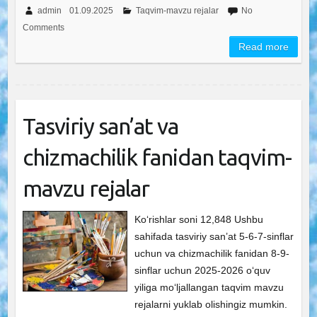
admin
01.09.2025
Taqvim-mavzu rejalar
No
Comments
Read more
Tasviriy san’at va
chizmachilik fanidan taqvim-
mavzu rejalar
Ko‘rishlar soni 12,848 Ushbu
sahifada tasviriy san’at 5-6-7-sinflar
uchun va chizmachilik fanidan 8-9-
sinflar uchun 2025-2026 o‘quv
yiliga mo‘ljallangan taqvim mavzu
rejalarni yuklab olishingiz mumkin.