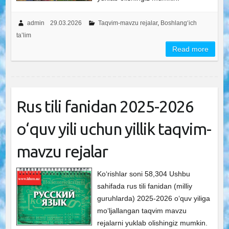
admin
29.03.2026
Taqvim-mavzu rejalar
,
Boshlang‘ich
ta’lim
Read more
Rus tili fanidan 2025-2026
o‘quv yili uchun yillik taqvim-
mavzu rejalar
Ko‘rishlar soni 58,304 Ushbu
sahifada rus tili fanidan (milliy
guruhlarda) 2025-2026 o‘quv yiliga
mo‘ljallangan taqvim mavzu
rejalarni yuklab olishingiz mumkin.