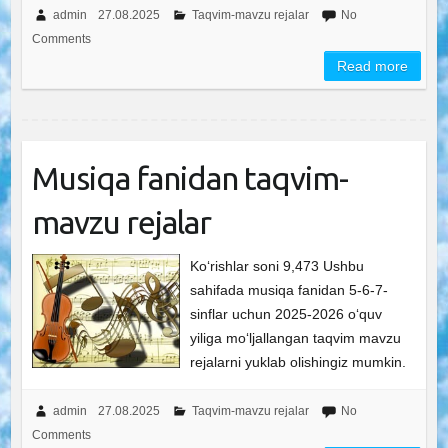
admin
27.08.2025
Taqvim-mavzu rejalar
No
Comments
Read more
Musiqa fanidan taqvim-
mavzu rejalar
Ko‘rishlar soni 9,473 Ushbu
sahifada musiqa fanidan 5-6-7-
sinflar uchun 2025-2026 o‘quv
yiliga mo‘ljallangan taqvim mavzu
rejalarni yuklab olishingiz mumkin.
admin
27.08.2025
Taqvim-mavzu rejalar
No
Comments