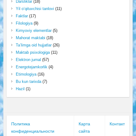
Darsliklar
(18)
Yil o‘qituvchisi tanlovi
(11)
Faktlar
(17)
Filologiya
(9)
Kimyoviy elementlar
(5)
Mahorat maktabi
(18)
Ta’limga oid hujjatlar
(26)
Maktab psixologiga
(11)
Elektron jurnal
(57)
Energotejamkorlik
(4)
Etimologiya
(16)
Bu kun tarixda
(7)
Hazil
(1)
Политика
Карта
Контакт
конфиденциальности
сайта