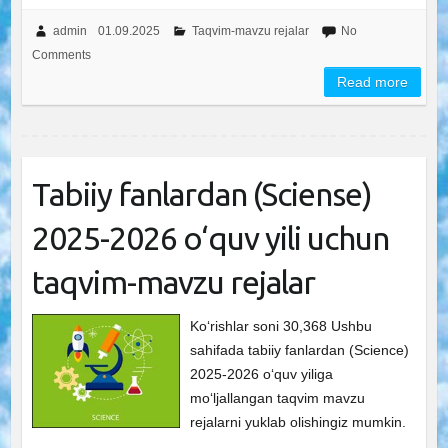
admin
01.09.2025
Taqvim-mavzu rejalar
No
Comments
Read more
Tabiiy fanlardan (Sciense)
2025-2026 o‘quv yili uchun
taqvim-mavzu rejalar
Ko‘rishlar soni 30,368 Ushbu
sahifada tabiiy fanlardan (Science)
2025-2026 o‘quv yiliga
mo‘ljallangan taqvim mavzu
rejalarni yuklab olishingiz mumkin.