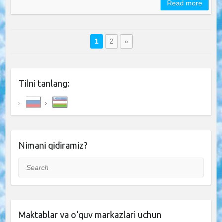
Read more
1
2
»
Tilni tanlang:
Nimani qidiramiz?
Search
Maktablar va o‘quv markazlari uchun