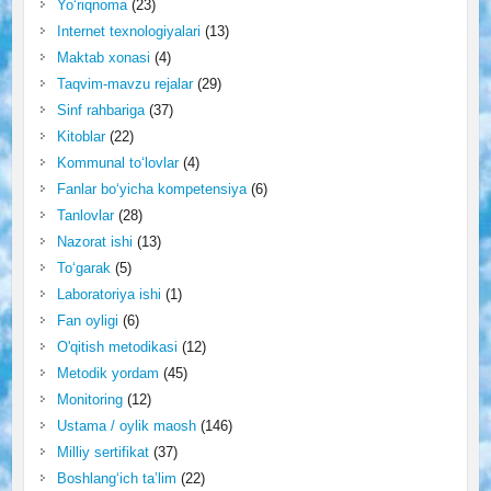
Yo‘riqnoma
(23)
Internet texnologiyalari
(13)
Maktab xonasi
(4)
Taqvim-mavzu rejalar
(29)
Sinf rahbariga
(37)
Kitoblar
(22)
Kommunal to‘lovlar
(4)
Fanlar bo‘yicha kompetensiya
(6)
Tanlovlar
(28)
Nazorat ishi
(13)
To‘garak
(5)
Laboratoriya ishi
(1)
Fan oyligi
(6)
O'qitish metodikasi
(12)
Metodik yordam
(45)
Monitoring
(12)
Ustama / oylik maosh
(146)
Milliy sertifikat
(37)
Boshlang‘ich ta’lim
(22)