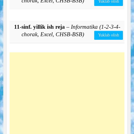
chorak, Excel, CHSB-BSB)
Yuklab olish
11-sinf. yillik ish reja
– Informatika (1-2-3-4-
chorak, Excel, CHSB-BSB)
Yuklab olish