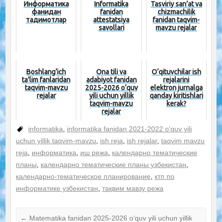
Информатика
Informatika
Tasviriy san’at va
фанидан
fanidan
chizmachilik
тақдимотлар
attestatsiya
fanidan taqvim-
savollari
mavzu rejalar
Boshlang‘ich
Ona tili va
O‘qituvchilar ish
ta’lim fanlaridan
adabiyot fanidan
rejalarini
taqvim-mavzu
2025-2026 o‘quv
elektron jurnalga
rejalar
yili uchun yillik
qanday kiritishlari
taqvim-mavzu
kerak?
rejalar
informatika
,
informatika fanidan 2021-2022 o'quv yili
uchun yillik taqvim-mavzu
,
ish reja
,
ish rejalar
,
taqvim mavzu
reja
,
информатика
,
иш режа
,
календарно тематические
планы
,
календарно тематические планы узбекистан
,
календарно-тематическое планирование
,
ктп по
информатике узбекистан
,
тақвим мавзу режа
←
Matematika fanidan 2025-2026 o‘quv yili uchun yillik