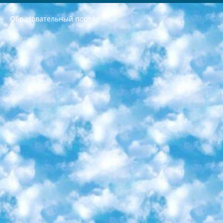
Образовательный портал
РЕСПУБЛИКА УЗБЕКИСТАН МИНИСТРЕРСТВО ДОШКОЛЬНОГО И ШКОЛЬНОГО ОБРАЗОВАНИЯ КОМАНДА в общеобразовательных учреждениях в 2023-2024 учебном году организация и проведение итоговой государственной аттестации обучающихся о Министра дошкольного и школьного образования Республики Узбекистан от 4 марта 2008 года (постановлением Минюста от 20 марта 2008 года № 1778 государственной регистрации) «Итоговое состояние учащихся общего среднего образования на основании положения об утверждении положения об аттестации общего среднего образования выпускной экзамен студентов в образовательных учреждениях в 2023-2024 учебном году В целях организации и прохождения аттестации приказываю: 1. Следующее: перечень предметов, по которым будет проводиться итоговая государственная аттестация и экзамен формы перевода согласно приложению 1; сертификаты международного образца, оценивающие уровень владения иностранными языками перечень согласно приложению 2; 2. Педагогический при специализированных образовательных учреждениях. научно-практический центр квалификации и международной оценки (Д.Давидова) 2024 г. До 25 марта: задания по предметам, по которым будет проводиться итоговая аттестация разработка и утверждение технических условий; итоговая аттестация на основании разработанного предметного задания разработка вопросов по предметам (устно и письменно), экзамен передача; общеобразовательные средние школы и специальные учебные заведения учащиеся выпускных классов школ и интернатов в агентской системе подготовка базы данных экзаменационных материалов и критериев оценки; перевод базы экзаменационных материалов на все языки обучения подать в Республиканский образовательный центр для изготовления; варианты экзаменов на основе разработанных контрольных материалов пусть будут поставлены задачи формирования. 3. Республиканский образовательный центр (Ш.Худайкулов) до 5 апреля 2024 года. до: база данных предоставленных экзаменационных материалов на все языки обучения перевод и экспертиза; для слепых, слабовидящих, глухих, слабослышащих и умственно отсталых детей учащиеся выпускных классов специализированных школ и школ-интернатов база данных экзаменационных материалов на всех преподаваемых языках подготовка критериев оценки; специализированные школы для умственно отсталых детей и технологии для учащихся выпускных классов школ-интернатов разработка соответствующих рекомендаций и критериев проведения ЕГЭ по естествознанию давать задания. 4. Педагогический при специализированных образовательных учреждениях. Научно-практический центр навыков и международной оценки (Д.Давидова), Республика образовательный центр (Худайкулов Ш.) итоговый государственный аттестационный экзамен ориентирован на творческое и логическое мышление при подготовке базы материалов учитывать введение заданий. 5. Следует отметить, что: сертификат государственного образца о знании общеобразовательного предмета и как минимум национальный уровень B1 по предметам на иностранных языках, указанным в Приложении 2. или международно признанный сертификат эквивалентного уровня студенты, изучающие определенный предмет, освобождаются от экзамена; по соответствующим предметам запланирована итоговая государственная аттестация за день до дня, путем жеребьевки Рабочей группой (в письменной форме по предметам, проводимым в форме) из числа сформированных вариантов выбрано 2 варианта; 2 выбранных варианта экзамена анонсированы на официальном сайте министерства и все выпускники по всей стране на основе этих вариантов проводит итоговую государственную аттестацию. 6. Государственное образование учащихся средних общеобразовательных учреждений. знания в соответствии с квалификационными требованиями, которые необходимо приобрести на основании стандартов итоговый (выпускной) контроль для 9 и 11 классов в целях тестирования Экзамены (далее – экзамены) состоят из предметов, перечисленных в приложении 1. будет сделано. 7. Экзамены пройдут с 26 мая по 15 июня 2024 г. (кроме науки физического воспитания). 8. Физическая для учащихся 9 классов общесредних образовательных учреждений. Экзамены по предмету «Образование, квалификация медицина» 1-6 мая 2024 года. сотрудники перевести под присмотр (с отклонениями в физическом или умственном развитии) специализированная школа для детей, школы-интернаты и со сколиозом школы-интернаты санаторного типа для больных детей исключены). 9. Он был слепым, слабовидящим и имел нарушения опорно-двигательного аппарата. экзамены в специализированных школах и интернатах для детей должны проводиться исходя из требований, предъявляемых к общеобразовательным учреждениям (физкультура кроме науки). 10. Специализированная школа для глухих и слабослышащих детей. и экзамены в интернатах и быть реализован в виде письменного теста по математике. 11. Специальность для умственно отсталых детей. Для 9 класса Родной язык и литературное письмо Государственный язык (язык обучения – узбекский). для неклассов) написано Математическое письмо Письменная/устная история Узбекистана Физическое воспитание практично Итоговый контроль Для 11 класса Написание родного языка и литературы (эссе) Математическое письмо Узбекский язык (обучение на узбекском языке) не посещающее общее среднее образование для учреждений)/Образовательное учреждение выбор письменный и устный Иностранный язык письменный/устный Письменная/устная история Узбекистана *По выбору студента:  Химия  Физика  Основы государственного права  География 10 бесплатных образовательных ресурсов - Мы составили подборку онлайн-проектов с интерактивными упражнениями, видеолекциями и статьями. Они помогут вам обрести новые и освежить старые знания бесплатно. 1. «ИНТУИТ» Старейшая образовательная площадка Рунета. Здесь вы найдёте сотни текстовых и видеокурсов на десятки различных тем — от программирования до психологии. Многие курсы подготовлены российскими университетами и крупными международными компаниями вроде Intel и Microsoft. Самостоятельное обучение бесплатное, но желающие могут оплатить услуги персональных наставников. 2. «Смартия» знакомит с актуальными профессиями и подсказывает, как им обучаться. Выбрав заинтересовавшую вас специальность — SMM-специалист, фотограф, веб-дизайнер или другую, — увидите список необходимых для неё умений. Чтобы вы могли освоить их самостоятельно, для каждого умения площадка отображает подборку ссылок на учебные материалы. Хотя «Смартия» ориентируется на русскоязычную аудиторию, часть контента всё же доступна только на английском. 3. «Лекторий Физтеха» Проект Московского физико-технического института (Физтеха). С его помощью вы можете смотреть онлайн серии лекций, записанные на видео в этом вузе. В числе доступных предметов — физика, биология, химия, информационные технологии и другие. К некоторым лекциям администрация ресурса прилагает готовые конспекты, которые можно скачивать в PDF-формате. 4. ITMOcourses Онлайн-площадка Санкт-Петербургского национального исследовательского университета информационных технологий, механики и оптики (ИТМО). Ресурс предоставляет свободный доступ к курсам, разработанным в этом вузе. Каталог материалов разбит на четыре категории: «Оптические системы и технологии», «Приборостроение и робототехника», «Информационные технологии» и «Биотехнологии». Курсы состоят из видеолекций, интерактивных демонстраций и заданий. 5. «КиберЛенинка» Электронная научная библиотека открытого доступа. Каталог площадки регулярно обрастает текстами статей из различных научных изданий. Сгруппированные по журналам и рубрикам публикации можно читать онлайн или скачивать целиком в PDF-формате. Проект нацелен на популяризацию науки за счёт открытого доступа к качественной информации. 6. «ПостНаука» На этом ресурсе публикуют подборки видеолекций, составленные экспертами из разных отраслей и объединённые общими темами. Среди них, к примеру, есть серии «Биоинформатика и геномика», «Культура средневековой Скандинавии» и Cinema Studies о теории кино. Каждая подборка лекций — логически связанная история, рассказанная экспертом от первого лица. Кроме того, на сайте появляются научно-образовательные статьи и тесты на разные темы. 7. «Newочём» Команда проекта «Newочём» отбирает самые интересные тексты из англоязычных СМИ и переводит те из них, за которые голосуют участники сообщества «ВКонтакте». По большей части это научно-популярные статьи. Редакторы придумывают лишь заголовки, в остальном содержание переводов соответствует оригиналам. Полные тексты можно читать прямо в социальной сети. 8. InternetUrok Онлайн-база материалов по основным дисциплинам школьной программы. Информация на сайте структурирована по классам, предметам и темам (урокам). Каждый урок состоит из видеолекций и конспектов. Есть также интерактивные тренажёры и тесты для закрепления пройденного материала. Даже если вы давно окончили школу, возможность повторить программу старших классов всегда может пригодиться. 9. Edutainme Ещё один ресурс об образовании. В отличие от Newtonew, как мне кажется, Edutainme больше ориентируется на представителей индустрии: педагогов, предпринимателей, разработчиков образовательных проектов. Но и любой, кто просто стремится к саморазвитию, найдёт на сайте много полезного и интересного для себя. Например, информацию о новых курсах и образовательных сервисах. 10. Newtonew Онлайн-медиа об образовании и обучении в широком смысле. Авторы Newtonew пишут об инструментах, заведениях, тактиках и стратегиях, которые помогают учить других и получать новые знания самостоятельно. На этой площадке вы найдёте новости, обзоры, аналитические мат