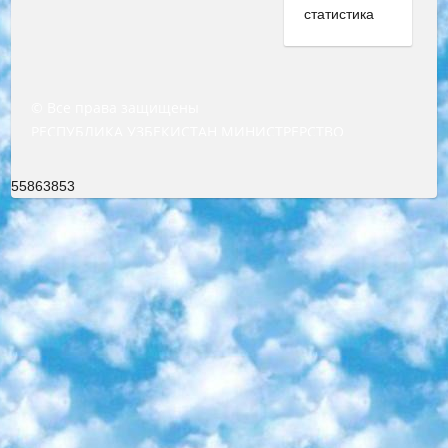
© Все права защищены
РЕСПУБЛИКА УЗБЕКИСТАН МИНИСТРЕРСТВО ДОШКОЛЬНОГО И ШКОЛЬНОГО ОБРАЗОВАНИЯ КОМАНДА в общеобразовательных учреждениях в 2023-2024 учебном году организация и проведение итоговой государственной аттестации обучающихся о Министра дошкольного и школьного образования Республики Узбекистан от 4 марта 2008 года (постановлением Минюста от 20 марта 2008 года № 1778 государственной регистрации) «Итоговое состояние учащихся общего среднего образования на основании положения об утверждении положения об аттестации общего среднего образования выпускной экзамен студентов в образовательных учреждениях в 2023-2024 учебном году В целях организации и прохождения аттестации приказываю: 1. Следующее: перечень предметов, по которым будет проводиться итоговая государственная аттестация и экзамен формы перевода согласно приложению 1; сертификаты международного образца, оценивающие уровень владения иностранными языками перечень согласно приложению 2; 2. Педагогический при специализированных образовательных учреждениях. научно-практический центр квалификации и международной оценки (Д.Давидова) 2024 г. До 25 марта: задания по предметам, по которым будет проводиться итоговая аттестация разработка и утверждение технических условий; итоговая аттестация на основании разработанного предметного задания разработка вопросов по предметам (устно и письменно), экзамен передача; общеобразовательные средние школы и специальные учебные заведения учащиеся выпускных классов школ и интернатов в агентской системе подготовка базы данных экзаменационных материалов и критериев оценки; перевод базы экзаменационных материалов на все языки обучения подать в Республиканский образовательный центр для изготовления; варианты экзаменов на основе разработанных контрольных материалов пусть будут поставлены задачи формирования. 3. Республиканский образовательный центр (Ш.Худайкулов) до 5 апреля 2024 года. до: база данных предоставленных экзаменационных материалов на все языки обучения перевод и экспертиза; для слепых, слабовидящих, глухих, слабослышащих и умственно отсталых детей учащиеся выпускных классов специализированных школ и школ-интернатов база данных экзаменационных материалов на всех преподаваемых языках подготовка критериев оценки; специализированные школы для умственно отсталых детей и технологии для учащихся выпускных классов школ-интернатов разработка соответствующих рекомендаций и критериев проведения ЕГЭ по естествознанию давать задания. 4. Педагогический при специализированных образовательных учреждениях. Научно-практический центр навыков и международной оценки (Д.Давидова), Республика образовательный центр (Худайкулов Ш.) итоговый государственный аттестационный экзамен ориентирован на творческое и логическое мышление при подготовке базы материалов учитывать введение заданий. 5. Следует отметить, что: сертификат государственного образца о знании общеобразовательного предмета и как минимум национальный уровень B1 по предметам на иностранных языках, указанным в Приложении 2. или международно признанный сертификат эквивалентного уровня студенты, изучающие определенный предмет, освобождаются от экзамена; по соответствующим предметам запланирована итоговая государственная аттестация за день до дня, путем жеребьевки Рабочей группой (в письменной форме по предметам, проводимым в форме) из числа сформированных вариантов выбрано 2 варианта; 2 выбранных варианта экзамена анонсированы на официальном сайте министерства и все выпускники по всей стране на основе этих вариантов проводит итоговую государственную аттестацию. 6. Государственное образование учащихся средних общеобразовательных учреждений. знания в соответствии с квалификационными требованиями, которые необходимо приобрести на основании стандартов итоговый (выпускной) контроль для 9 и 11 классов в целях тестирования Экзамены (далее – экзамены) состоят из предметов, перечисленных в приложении 1. будет сделано. 7. Экзамены пройдут с 26 мая по 15 июня 2024 г. (кроме науки физического воспитания). 8. Физическая для учащихся 9 классов общесредних образовательных учреждений. Экзамены по предмету «Образование, квалификация медицина» 1-6 мая 2024 года. сотрудники перевести под присмотр (с отклонениями в физическом или умственном развитии) специализированная школа для детей, школы-интернаты и со сколиозом школы-интернаты санаторного типа для больных детей исключены). 9. Он был слепым, слабовидящим и имел нарушения опорно-двигательного аппарата. экзамены в специализированных школах и интернатах для детей должны проводиться исходя из требований, предъявляемых к общеобразовательным учреждениям (физкультура кроме науки). 10. Специализированная школа для глухих и слабослышащих детей. и экзамены в интернатах и быть реализован в виде письменного теста по математике. 11. Специальность для умственно отсталых детей. Для 9 класса Родной язык и литературное письмо Государственный язык (язык обучения – узбекский). для неклассов) написано Математическое письмо Письменная/устная история Узбекистана Физическое воспитание практично Итоговый контроль Для 11 класса Написание родного языка и литературы (эссе) Математическое письмо Узбекский язык (обучение на узбекском языке) не посещающее общее среднее образование для учреждений)/Образовательное учреждение выбор письменный и устный Иностранный язык письменный/устный Письменная/устная история Узбекистана *По выбору студента:  Химия  Физика  Основы государственного права  География 10 бесплатных образовательных ресурсов - Мы составили подборку онлайн-проектов с интерактивными упражнениями, видеолекциями и статьями. Они помогут вам обрести новые и освежить старые знания бесплатно. 1. «ИНТУИТ» Старейшая образовательная площадка Рунета. Здесь вы найдёте сотни текстовых и видеокурсов на десятки различных тем — от программирования до психологии. Многие курсы подготовлены российскими университетами и крупными международными компаниями вроде Intel и Microsoft. Самостоятельное обучение бесплатное, но желающие могут оплатить услуги персональных наставников. 2. «Смартия» знакомит с актуальными профессиями и подсказывает, как им обучаться. Выбрав заинтересовавшую вас специальность — SMM-специалист, фотограф, веб-дизайнер или другую, — увидите список необходимых для неё умений. Чтобы вы могли освоить их самостоятельно, для каждого умения площадка отображает подборку ссылок на учебные материалы. Хотя «Смартия» ориентируется на русскоязычную аудиторию, часть контента всё же доступна только на английском. 3. «Лекторий Физтеха» Проект Московского физико-технического института (Физтеха). С его помощью вы можете смотреть онлайн серии лекций, записанные на видео в этом вузе. В числе доступных предметов — физика, биология, химия, информационные технологии и другие. К некоторым лекциям администрация ресурса прилагает готовые конспекты, которые можно скачивать в PDF-формате. 4. ITMOcourses Онлайн-площадка Санкт-Петербургского национального исследовательского университета информационных технологий, механики и оптики (ИТМО). Ресурс предоставляет свободный доступ к курсам, разработанным в этом вузе. Каталог материалов разбит на четыре категории: «Оптические системы и технологии», «Приборостроение и робототехника», «Информационные технологии» и «Биотехнологии». Курсы состоят из видеолекций, интерактивных демонстраций и заданий. 5. «КиберЛенинка» Электронная научная библиотека открытого доступа. Каталог площадки регулярно обрастает текстами статей из различных научных изданий. Сгруппированные по журналам и рубрикам публикации можно читать онлайн или скачивать целиком в PDF-формате. Проект нацелен на популяризацию науки за счёт открытого доступа к качественной информации. 6. «ПостНаука» На этом ресурсе публикуют подборки видеолекций, составленные экспертами из разных отраслей и объединённые общими темами. Среди них, к примеру, есть серии «Биоинформатика и геномика», «Культура средневековой Скандинавии» и Cinema Studies о теории кино. Каждая подборка лекций — логически связанная история, рассказанная экспертом от первого лица. Кроме того, на сайте появляются научно-образовательные статьи и тесты на разные темы. 7. «Newочём» Команда проекта «Newочём» отбирает самые интересные тексты из англоязычных СМИ и переводит те из них, за которые голосуют участники сообщества «ВКонтакте». По большей части это научно-популярные статьи. Редакторы придумывают лишь заголовки, в остальном содержание переводов соответствует оригиналам. Полные тексты можно читать прямо в социальной сети. 8. InternetUrok Онлайн-база материалов по основным дисциплинам школьной программы. Информация на сайте структурирована по классам, предметам и темам (урокам). Каждый урок состоит из видеолекций и конспектов. Есть также интерактивные тренажёры и тесты для закрепления пройденного материала. Даже если вы давно окончили школу, возможность повторить программу старших классов всегда может пригодиться. 9. Edutainme Ещё один ресурс об образовании. В отличие от Newtonew, как мне кажется, Edutainme больше ориентируется на представителей индустрии: педагогов, предпринимателей, разработчиков образовательных проектов. Но и любой, кто просто стремится к саморазвитию, найдёт на сайте много полезного и интересного для себя. Например, информацию о новых курсах и образовательных сервисах. 10. Newtonew Онлайн-медиа об образовании и обучении в широком смысле. Авторы Newtonew пишут об инструментах, заведениях, тактиках и стратегиях, которые помогают учить других и получать новые знания самостоятельно. На этой площадке вы найдёте новости, обзоры, аналитические мате
55863853