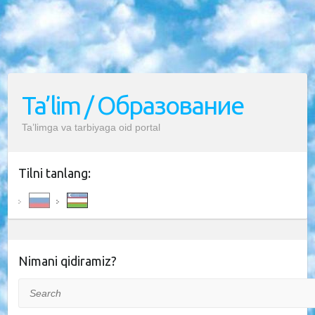
Ta’lim / Образование
Ta’limga va tarbiyaga oid portal
Tilni tanlang:
Nimani qidiramiz?
Search