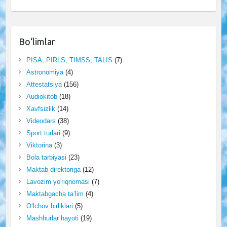
Bo‘limlar
PISA, PIRLS, TIMSS, TALIS
(7)
Astronomiya
(4)
Attestatsiya
(156)
Audiokitob
(18)
Xavfsizlik
(14)
Videodars
(38)
Sport turlari
(9)
Viktorina
(3)
Bola tarbiyasi
(23)
Maktab direktoriga
(12)
Lavozim yo'riqnomasi
(7)
Maktabgacha ta’lim
(4)
O‘lchov birliklari
(5)
Mashhurlar hayoti
(19)