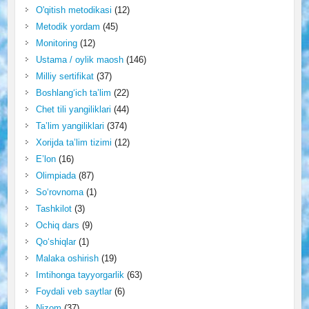
O'qitish metodikasi
(12)
Metodik yordam
(45)
Monitoring
(12)
Ustama / oylik maosh
(146)
Milliy sertifikat
(37)
Boshlang‘ich ta’lim
(22)
Chet tili yangiliklari
(44)
Ta’lim yangiliklari
(374)
Xorijda ta’lim tizimi
(12)
E’lon
(16)
Olimpiada
(87)
So‘rovnoma
(1)
Tashkilot
(3)
Ochiq dars
(9)
Qo‘shiqlar
(1)
Malaka oshirish
(19)
Imtihonga tayyorgarlik
(63)
Foydali veb saytlar
(6)
Nizom
(37)