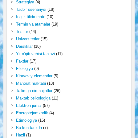
Strategiya
(4)
Tadbir ssenariysi
(18)
Ingliz tilida matn
(10)
Termin va atamalar
(19)
Testlar
(44)
Universitetlar
(15)
Darsliklar
(18)
Yil o‘qituvchisi tanlovi
(11)
Faktlar
(17)
Filologiya
(9)
Kimyoviy elementlar
(5)
Mahorat maktabi
(18)
Ta’limga oid hujjatlar
(26)
Maktab psixologiga
(11)
Elektron jurnal
(57)
Energotejamkorlik
(4)
Etimologiya
(16)
Bu kun tarixda
(7)
Hazil
(1)