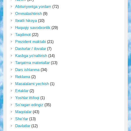
Abituriyentga yordam
(72)
Ommalashtirish
(9)
Ibratli hikoya
(10)
Huquqiy savodxonlik
(29)
Taqdimot
(22)
Prezident maktabi
(21)
Dasturlar / ilovalar
(7)
Kasbga yo'naltirish
(14)
Tarqatma materiallar
(13)
Dars ishlanma
(34)
Reklama
(2)
Masalalarni yechish
(1)
Ertaklar
(2)
Yoshlar ittifoqi
(1)
So‘ragan edingiz
(35)
Maqolalar
(43)
She’rlar
(13)
Davlatlar
(12)