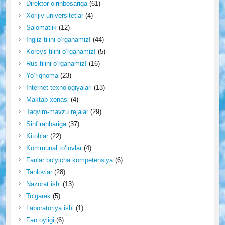
Direktor o‘rinbosariga
(61)
Xorijiy universitetlar
(4)
Salomatlik
(12)
Ingliz tilini o‘rganamiz!
(44)
Koreys tilini o‘rganamiz!
(5)
Rus tilini o‘rganamiz!
(16)
Yo‘riqnoma
(23)
Internet texnologiyalari
(13)
Maktab xonasi
(4)
Taqvim-mavzu rejalar
(29)
Sinf rahbariga
(37)
Kitoblar
(22)
Kommunal to‘lovlar
(4)
Fanlar bo‘yicha kompetensiya
(6)
Tanlovlar
(28)
Nazorat ishi
(13)
To‘garak
(5)
Laboratoriya ishi
(1)
Fan oyligi
(6)