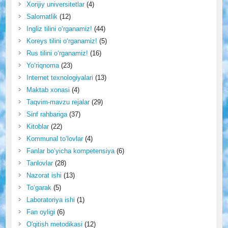
Xorijiy universitetlar
(4)
Salomatlik
(12)
Ingliz tilini o‘rganamiz!
(44)
Koreys tilini o‘rganamiz!
(5)
Rus tilini o‘rganamiz!
(16)
Yo‘riqnoma
(23)
Internet texnologiyalari
(13)
Maktab xonasi
(4)
Taqvim-mavzu rejalar
(29)
Sinf rahbariga
(37)
Kitoblar
(22)
Kommunal to‘lovlar
(4)
Fanlar bo‘yicha kompetensiya
(6)
Tanlovlar
(28)
Nazorat ishi
(13)
To‘garak
(5)
Laboratoriya ishi
(1)
Fan oyligi
(6)
O'qitish metodikasi
(12)