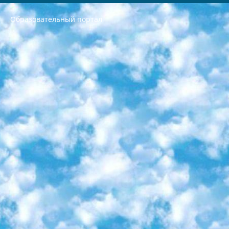
Образовательный портал
РЕСПУБЛИКА УЗБЕКИСТАН МИНИСТРЕРСТВО ДОШКОЛЬНОГО И ШКОЛЬНОГО ОБРАЗОВАНИЯ КОМАНДА в общеобразовательных учреждениях в 2023-2024 учебном году организация и проведение итоговой государственной аттестации обучающихся о Министра дошкольного и школьного образования Республики Узбекистан от 4 марта 2008 года (постановлением Минюста от 20 марта 2008 года № 1778 государственной регистрации) «Итоговое состояние учащихся общего среднего образования на основании положения об утверждении положения об аттестации общего среднего образования выпускной экзамен студентов в образовательных учреждениях в 2023-2024 учебном году В целях организации и прохождения аттестации приказываю: 1. Следующее: перечень предметов, по которым будет проводиться итоговая государственная аттестация и экзамен формы перевода согласно приложению 1; сертификаты международного образца, оценивающие уровень владения иностранными языками перечень согласно приложению 2; 2. Педагогический при специализированных образовательных учреждениях. научно-практический центр квалификации и международной оценки (Д.Давидова) 2024 г. До 25 марта: задания по предметам, по которым будет проводиться итоговая аттестация разработка и утверждение технических условий; итоговая аттестация на основании разработанного предметного задания разработка вопросов по предметам (устно и письменно), экзамен передача; общеобразовательные средние школы и специальные учебные заведения учащиеся выпускных классов школ и интернатов в агентской системе подготовка базы данных экзаменационных материалов и критериев оценки; перевод базы экзаменационных материалов на все языки обучения подать в Республиканский образовательный центр для изготовления; варианты экзаменов на основе разработанных контрольных материалов пусть будут поставлены задачи формирования. 3. Республиканский образовательный центр (Ш.Худайкулов) до 5 апреля 2024 года. до: база данных предоставленных экзаменационных материалов на все языки обучения перевод и экспертиза; для слепых, слабовидящих, глухих, слабослышащих и умственно отсталых детей учащиеся выпускных классов специализированных школ и школ-интернатов база данных экзаменационных материалов на всех преподаваемых языках подготовка критериев оценки; специализированные школы для умственно отсталых детей и технологии для учащихся выпускных классов школ-интернатов разработка соответствующих рекомендаций и критериев проведения ЕГЭ по естествознанию давать задания. 4. Педагогический при специализированных образовательных учреждениях. Научно-практический центр навыков и международной оценки (Д.Давидова), Республика образовательный центр (Худайкулов Ш.) итоговый государственный аттестационный экзамен ориентирован на творческое и логическое мышление при подготовке базы материалов учитывать введение заданий. 5. Следует отметить, что: сертификат государственного образца о знании общеобразовательного предмета и как минимум национальный уровень B1 по предметам на иностранных языках, указанным в Приложении 2. или международно признанный сертификат эквивалентного уровня студенты, изучающие определенный предмет, освобождаются от экзамена; по соответствующим предметам запланирована итоговая государственная аттестация за день до дня, путем жеребьевки Рабочей группой (в письменной форме по предметам, проводимым в форме) из числа сформированных вариантов выбрано 2 варианта; 2 выбранных варианта экзамена анонсированы на официальном сайте министерства и все выпускники по всей стране на основе этих вариантов проводит итоговую государственную аттестацию. 6. Государственное образование учащихся средних общеобразовательных учреждений. знания в соответствии с квалификационными требованиями, которые необходимо приобрести на основании стандартов итоговый (выпускной) контроль для 9 и 11 классов в целях тестирования Экзамены (далее – экзамены) состоят из предметов, перечисленных в приложении 1. будет сделано. 7. Экзамены пройдут с 26 мая по 15 июня 2024 г. (кроме науки физического воспитания). 8. Физическая для учащихся 9 классов общесредних образовательных учреждений. Экзамены по предмету «Образование, квалификация медицина» 1-6 мая 2024 года. сотрудники перевести под присмотр (с отклонениями в физическом или умственном развитии) специализированная школа для детей, школы-интернаты и со сколиозом школы-интернаты санаторного типа для больных детей исключены). 9. Он был слепым, слабовидящим и имел нарушения опорно-двигательного аппарата. экзамены в специализированных школах и интернатах для детей должны проводиться исходя из требований, предъявляемых к общеобразовательным учреждениям (физкультура кроме науки). 10. Специализированная школа для глухих и слабослышащих детей. и экзамены в интернатах и быть реализован в виде письменного теста по математике. 11. Специальность для умственно отсталых детей. Для 9 класса Родной язык и литературное письмо Государственный язык (язык обучения – узбекский). для неклассов) написано Математическое письмо Письменная/устная история Узбекистана Физическое воспитание практично Итоговый контроль Для 11 класса Написание родного языка и литературы (эссе) Математическое письмо Узбекский язык (обучение на узбекском языке) не посещающее общее среднее образование для учреждений)/Образовательное учреждение выбор письменный и устный Иностранный язык письменный/устный Письменная/устная история Узбекистана *По выбору студента:  Химия  Физика  Основы государственного права  География 10 бесплатных образовательных ресурсов - Мы составили подборку онлайн-проектов с интерактивными упражнениями, видеолекциями и статьями. Они помогут вам обрести новые и освежить старые знания бесплатно. 1. «ИНТУИТ» Старейшая образовательная площадка Рунета. Здесь вы найдёте сотни текстовых и видеокурсов на десятки различных тем — от программирования до психологии. Многие курсы подготовлены российскими университетами и крупными международными компаниями вроде Intel и Microsoft. Самостоятельное обучение бесплатное, но желающие могут оплатить услуги персональных наставников. 2. «Смартия» знакомит с актуальными профессиями и подсказывает, как им обучаться. Выбрав заинтересовавшую вас специальность — SMM-специалист, фотограф, веб-дизайнер или другую, — увидите список необходимых для неё умений. Чтобы вы могли освоить их самостоятельно, для каждого умения площадка отображает подборку ссылок на учебные материалы. Хотя «Смартия» ориентируется на русскоязычную аудиторию, часть контента всё же доступна только на английском. 3. «Лекторий Физтеха» Проект Московского физико-технического института (Физтеха). С его помощью вы можете смотреть онлайн серии лекций, записанные на видео в этом вузе. В числе доступных предметов — физика, биология, химия, информационные технологии и другие. К некоторым лекциям администрация ресурса прилагает готовые конспекты, которые можно скачивать в PDF-формате. 4. ITMOcourses Онлайн-площадка Санкт-Петербургского национального исследовательского университета информационных технологий, механики и оптики (ИТМО). Ресурс предоставляет свободный доступ к курсам, разработанным в этом вузе. Каталог материалов разбит на четыре категории: «Оптические системы и технологии», «Приборостроение и робототехника», «Информационные технологии» и «Биотехнологии». Курсы состоят из видеолекций, интерактивных демонстраций и заданий. 5. «КиберЛенинка» Электронная научная библиотека открытого доступа. Каталог площадки регулярно обрастает текстами статей из различных научных изданий. Сгруппированные по журналам и рубрикам публикации можно читать онлайн или скачивать целиком в PDF-формате. Проект нацелен на популяризацию науки за счёт открытого доступа к качественной информации. 6. «ПостНаука» На этом ресурсе публикуют подборки видеолекций, составленные экспертами из разных отраслей и объединённые общими темами. Среди них, к примеру, есть серии «Биоинформатика и геномика», «Культура средневековой Скандинавии» и Cinema Studies о теории кино. Каждая подборка лекций — логически связанная история, рассказанная экспертом от первого лица. Кроме того, на сайте появляются научно-образовательные статьи и тесты на разные темы. 7. «Newочём» Команда проекта «Newочём» отбирает самые интересные тексты из англоязычных СМИ и переводит те из них, за которые голосуют участники сообщества «ВКонтакте». По большей части это научно-популярные статьи. Редакторы придумывают лишь заголовки, в остальном содержание переводов соответствует оригиналам. Полные тексты можно читать прямо в социальной сети. 8. InternetUrok Онлайн-база материалов по основным дисциплинам школьной программы. Информация на сайте структурирована по классам, предметам и темам (урокам). Каждый урок состоит из видеолекций и конспектов. Есть также интерактивные тренажёры и тесты для закрепления пройденного материала. Даже если вы давно окончили школу, возможность повторить программу старших классов всегда может пригодиться. 9. Edutainme Ещё один ресурс об образовании. В отличие от Newtonew, как мне кажется, Edutainme больше ориентируется на представителей индустрии: педагогов, предпринимателей, разработчиков образовательных проектов. Но и любой, кто просто стремится к саморазвитию, найдёт на сайте много полезного и интересного для себя. Например, информацию о новых курсах и образовательных сервисах. 10. Newtonew Онлайн-медиа об образовании и обучении в широком смысле. Авторы Newtonew пишут об инструментах, заведениях, тактиках и стратегиях, которые помогают учить других и получать новые знания самостоятельно. На этой площадке вы найдёте новости, обзоры, аналитические мат