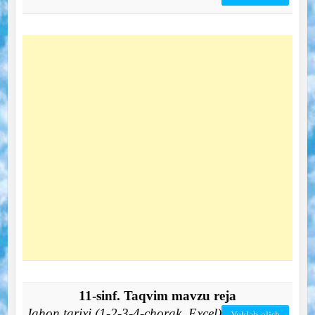
11-sinf. Taqvim mavzu reja
Jahon tarixi (1-2-3-4-chorak, Excel)