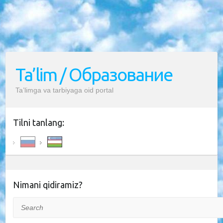
Ta’lim / Образование
Ta’limga va tarbiyaga oid portal
Tilni tanlang:
Nimani qidiramiz?
Search