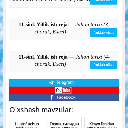
Yuklab olish
11-sinf. Yillik ish reja
— Jahon tarixi (3-
chorak, Excel)
Yuklab olish
11-sinf. Yillik ish reja
— Jahon tarixi (4-
chorak, Excel)
Yuklab olish
O‘xshash mavzular:
11-sinf uchun
Тожик тилидан
Kimyo fanidan