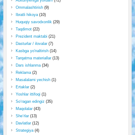
Abituriyentga yordam
(72)
Ommalashtirish
(9)
Ibratli hikoya
(10)
Huquqiy savodxonlik
(29)
Taqdimot
(22)
Prezident maktabi
(21)
Dasturlar / ilovalar
(7)
Kasbga yo'naltirish
(14)
Tarqatma materiallar
(13)
Dars ishlanma
(34)
Reklama
(2)
Masalalarni yechish
(1)
Ertaklar
(2)
Yoshlar ittifoqi
(1)
So‘ragan edingiz
(35)
Maqolalar
(43)
She’rlar
(13)
Davlatlar
(12)
Strategiya
(4)