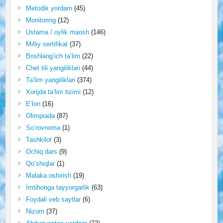
Metodik yordam
(45)
Monitoring
(12)
Ustama / oylik maosh
(146)
Milliy sertifikat
(37)
Boshlang‘ich ta’lim
(22)
Chet tili yangiliklari
(44)
Ta’lim yangiliklari
(374)
Xorijda ta’lim tizimi
(12)
E’lon
(16)
Olimpiada
(87)
So‘rovnoma
(1)
Tashkilot
(3)
Ochiq dars
(9)
Qo‘shiqlar
(1)
Malaka oshirish
(19)
Imtihonga tayyorgarlik
(63)
Foydali veb saytlar
(6)
Nizom
(37)