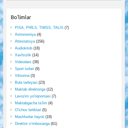
Bo‘limlar
PISA, PIRLS, TIMSS, TALIS
(7)
Astronomiya
(4)
Attestatsiya
(156)
Audiokitob
(18)
Xavfsizlik
(14)
Videodars
(38)
Sport turlari
(9)
Viktorina
(3)
Bola tarbiyasi
(23)
Maktab direktoriga
(12)
Lavozim yo'riqnomasi
(7)
Maktabgacha ta’lim
(4)
O‘lchov birliklari
(5)
Mashhurlar hayoti
(19)
Direktor o‘rinbosariga
(61)