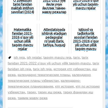
O‘zbekiston
2022-2023 ўқув
2025-2026 o‘quv
tarixi fanidan
йили учун
yili uchun taqvim-
maktab imtihon
йиллик тақвим-
mavzu rejalar
savollari (2024)
мавзу режалар
Matematika
Attestatsiyada
Iqtisod va
fanidan 2025-
ishtirok etadigan
tadbirkorlik
2026 o‘quv yili
pedagoglar
asoslari fanidan
uchun yillik
ro‘yxati (tarix,
2025-2026 o‘quv
taqvim-mavzu
tarbiya, huquq)
yili uchun yillik
rejalar
taqvim-mavzu
rejalar
ish reja
,
ish rejalar
,
taqvim mavzu reja
,
tarix
,
tarix
fanidan 2021-2022 o'quv yili uchun yillik taqvim-mavzu
,
tarix
fanidan ish reja
,
tarix ish reja
,
история ктп узбекистан
,
иш
режа
,
календарно тематические планы
,
календарно
тематические планы узбекистан
,
календарно-
тематическое планирование
,
ктп история
,
ктп по историю
узбекистан
,
тарих
,
тарих иш режа
,
тарих фанидан иш
режа
,
тақвим мавзу режа