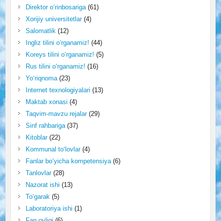
Direktor o‘rinbosariga
(61)
Xorijiy universitetlar
(4)
Salomatlik
(12)
Ingliz tilini o‘rganamiz!
(44)
Koreys tilini o‘rganamiz!
(5)
Rus tilini o‘rganamiz!
(16)
Yo‘riqnoma
(23)
Internet texnologiyalari
(13)
Maktab xonasi
(4)
Taqvim-mavzu rejalar
(29)
Sinf rahbariga
(37)
Kitoblar
(22)
Kommunal to‘lovlar
(4)
Fanlar bo‘yicha kompetensiya
(6)
Tanlovlar
(28)
Nazorat ishi
(13)
To‘garak
(5)
Laboratoriya ishi
(1)
Fan oyligi
(6)