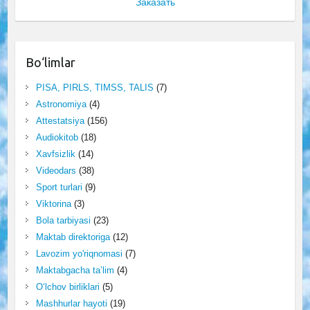
Заказать
Bo‘limlar
PISA, PIRLS, TIMSS, TALIS
(7)
Astronomiya
(4)
Attestatsiya
(156)
Audiokitob
(18)
Xavfsizlik
(14)
Videodars
(38)
Sport turlari
(9)
Viktorina
(3)
Bola tarbiyasi
(23)
Maktab direktoriga
(12)
Lavozim yo'riqnomasi
(7)
Maktabgacha ta’lim
(4)
O‘lchov birliklari
(5)
Mashhurlar hayoti
(19)