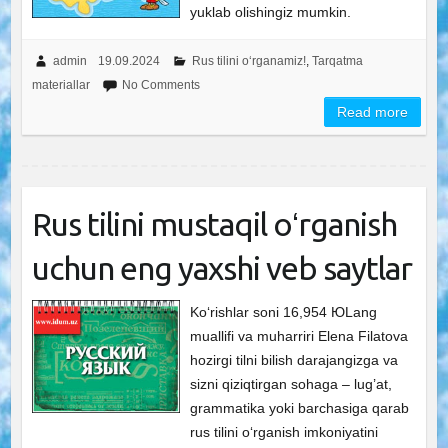
yuklab olishingiz mumkin.
admin
19.09.2024
Rus tilini o‘rganamiz!
,
Tarqatma
materiallar
No Comments
Read more
Rus tilini mustaqil oʻrganish
uchun eng yaxshi veb saytlar
Ko‘rishlar soni 16,954 ЮLang
muallifi va muharriri Elena Filatova
hozirgi tilni bilish darajangizga va
sizni qiziqtirgan sohaga – lug’at,
grammatika yoki barchasiga qarab
rus tilini oʻrganish imkoniyatini