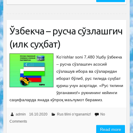
Ўзбекча – русча сўзлашгич
(илк суҳбат)
Ko‘rishlar soni 7,480 Ушбу ўзбекча
– русча сўзлашгич асосий
сўзлашув ибора ва сўзларидан
иборат бўлиб, рус тилида суҳбат
қуриш учун асқотади. «Рус тилини
ўрганамиз!» рукнининг кейинги
саҳифаларда янада кўпроқ маълумот берамиз.
admin
16.10.2020
Rus tilini o‘rganamiz!
No
Comments
Read more