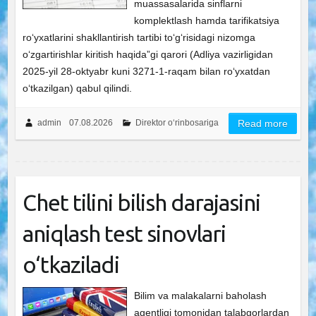
muassasalarida sinflarni
komplektlash hamda tarifikatsiya
roʻyxatlarini shakllantirish tartibi toʻgʻrisidagi nizomga
oʻzgartirishlar kiritish haqida”gi qarori (Adliya vazirligidan
2025-yil 28-oktyabr kuni 3271-1-raqam bilan roʻyxatdan
oʻtkazilgan) qabul qilindi.
admin
07.08.2026
Direktor o‘rinbosariga
Read more
Chet tilini bilish darajasini
aniqlash test sinovlari
o‘tkaziladi
Bilim va malakalarni baholash
agentligi tomonidan talabgorlardan