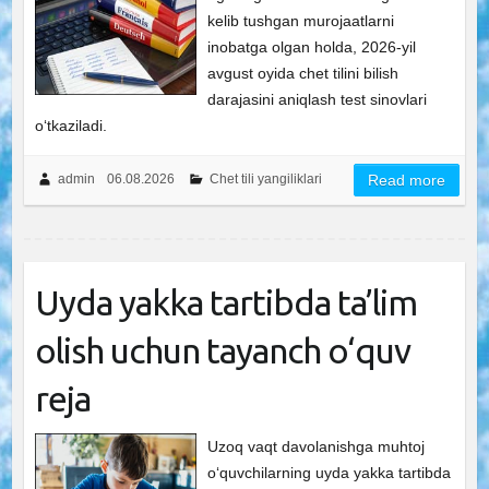
kelib tushgan murojaatlarni
inobatga olgan holda, 2026-yil
avgust oyida chet tilini bilish
darajasini aniqlash test sinovlari
o‘tkaziladi.
admin
06.08.2026
Chet tili yangiliklari
Read more
Uyda yakka tartibda ta’lim
olish uchun tayanch o‘quv
reja
Uzoq vaqt davolanishga muhtoj
o‘quvchilarning uyda yakka tartibda