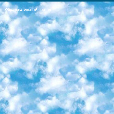
Образовательный портал
РЕСПУБЛИКА УЗБЕКИСТАН МИНИСТРЕРСТВО ДОШКОЛЬНОГО И ШКОЛЬНОГО ОБРАЗОВАНИЯ КОМАНДА в общеобразовательных учреждениях в 2023-2024 учебном году организация и проведение итоговой государственной аттестации обучающихся о Министра дошкольного и школьного образования Республики Узбекистан от 4 марта 2008 года (постановлением Минюста от 20 марта 2008 года № 1778 государственной регистрации) «Итоговое состояние учащихся общего среднего образования на основании положения об утверждении положения об аттестации общего среднего образования выпускной экзамен студентов в образовательных учреждениях в 2023-2024 учебном году В целях организации и прохождения аттестации приказываю: 1. Следующее: перечень предметов, по которым будет проводиться итоговая государственная аттестация и экзамен формы перевода согласно приложению 1; сертификаты международного образца, оценивающие уровень владения иностранными языками перечень согласно приложению 2; 2. Педагогический при специализированных образовательных учреждениях. научно-практический центр квалификации и международной оценки (Д.Давидова) 2024 г. До 25 марта: задания по предметам, по которым будет проводиться итоговая аттестация разработка и утверждение технических условий; итоговая аттестация на основании разработанного предметного задания разработка вопросов по предметам (устно и письменно), экзамен передача; общеобразовательные средние школы и специальные учебные заведения учащиеся выпускных классов школ и интернатов в агентской системе подготовка базы данных экзаменационных материалов и критериев оценки; перевод базы экзаменационных материалов на все языки обучения подать в Республиканский образовательный центр для изготовления; варианты экзаменов на основе разработанных контрольных материалов пусть будут поставлены задачи формирования. 3. Республиканский образовательный центр (Ш.Худайкулов) до 5 апреля 2024 года. до: база данных предоставленных экзаменационных материалов на все языки обучения перевод и экспертиза; для слепых, слабовидящих, глухих, слабослышащих и умственно отсталых детей учащиеся выпускных классов специализированных школ и школ-интернатов база данных экзаменационных материалов на всех преподаваемых языках подготовка критериев оценки; специализированные школы для умственно отсталых детей и технологии для учащихся выпускных классов школ-интернатов разработка соответствующих рекомендаций и критериев проведения ЕГЭ по естествознанию давать задания. 4. Педагогический при специализированных образовательных учреждениях. Научно-практический центр навыков и международной оценки (Д.Давидова), Республика образовательный центр (Худайкулов Ш.) итоговый государственный аттестационный экзамен ориентирован на творческое и логическое мышление при подготовке базы материалов учитывать введение заданий. 5. Следует отметить, что: сертификат государственного образца о знании общеобразовательного предмета и как минимум национальный уровень B1 по предметам на иностранных языках, указанным в Приложении 2. или международно признанный сертификат эквивалентного уровня студенты, изучающие определенный предмет, освобождаются от экзамена; по соответствующим предметам запланирована итоговая государственная аттестация за день до дня, путем жеребьевки Рабочей группой (в письменной форме по предметам, проводимым в форме) из числа сформированных вариантов выбрано 2 варианта; 2 выбранных варианта экзамена анонсированы на официальном сайте министерства и все выпускники по всей стране на основе этих вариантов проводит итоговую государственную аттестацию. 6. Государственное образование учащихся средних общеобразовательных учреждений. знания в соответствии с квалификационными требованиями, которые необходимо приобрести на основании стандартов итоговый (выпускной) контроль для 9 и 11 классов в целях тестирования Экзамены (далее – экзамены) состоят из предметов, перечисленных в приложении 1. будет сделано. 7. Экзамены пройдут с 26 мая по 15 июня 2024 г. (кроме науки физического воспитания). 8. Физическая для учащихся 9 классов общесредних образовательных учреждений. Экзамены по предмету «Образование, квалификация медицина» 1-6 мая 2024 года. сотрудники перевести под присмотр (с отклонениями в физическом или умственном развитии) специализированная школа для детей, школы-интернаты и со сколиозом школы-интернаты санаторного типа для больных детей исключены). 9. Он был слепым, слабовидящим и имел нарушения опорно-двигательного аппарата. экзамены в специализированных школах и интернатах для детей должны проводиться исходя из требований, предъявляемых к общеобразовательным учреждениям (физкультура кроме науки). 10. Специализированная школа для глухих и слабослышащих детей. и экзамены в интернатах и быть реализован в виде письменного теста по математике. 11. Специальность для умственно отсталых детей. Для 9 класса Родной язык и литературное письмо Государственный язык (язык обучения – узбекский). для неклассов) написано Математическое письмо Письменная/устная история Узбекистана Физическое воспитание практично Итоговый контроль Для 11 класса Написание родного языка и литературы (эссе) Математическое письмо Узбекский язык (обучение на узбекском языке) не посещающее общее среднее образование для учреждений)/Образовательное учреждение выбор письменный и устный Иностранный язык письменный/устный Письменная/устная история Узбекистана *По выбору студента:  Химия  Физика  Основы государственного права  География 10 бесплатных образовательных ресурсов - Мы составили подборку онлайн-проектов с интерактивными упражнениями, видеолекциями и статьями. Они помогут вам обрести новые и освежить старые знания бесплатно. 1. «ИНТУИТ» Старейшая образовательная площадка Рунета. Здесь вы найдёте сотни текстовых и видеокурсов на десятки различных тем — от программирования до психологии. Многие курсы подготовлены российскими университетами и крупными международными компаниями вроде Intel и Microsoft. Самостоятельное обучение бесплатное, но желающие могут оплатить услуги персональных наставников. 2. «Смартия» знакомит с актуальными профессиями и подсказывает, как им обучаться. Выбрав заинтересовавшую вас специальность — SMM-специалист, фотограф, веб-дизайнер или другую, — увидите список необходимых для неё умений. Чтобы вы могли освоить их самостоятельно, для каждого умения площадка отображает подборку ссылок на учебные материалы. Хотя «Смартия» ориентируется на русскоязычную аудиторию, часть контента всё же доступна только на английском. 3. «Лекторий Физтеха» Проект Московского физико-технического института (Физтеха). С его помощью вы можете смотреть онлайн серии лекций, записанные на видео в этом вузе. В числе доступных предметов — физика, биология, химия, информационные технологии и другие. К некоторым лекциям администрация ресурса прилагает готовые конспекты, которые можно скачивать в PDF-формате. 4. ITMOcourses Онлайн-площадка Санкт-Петербургского национального исследовательского университета информационных технологий, механики и оптики (ИТМО). Ресурс предоставляет свободный доступ к курсам, разработанным в этом вузе. Каталог материалов разбит на четыре категории: «Оптические системы и технологии», «Приборостроение и робототехника», «Информационные технологии» и «Биотехнологии». Курсы состоят из видеолекций, интерактивных демонстраций и заданий. 5. «КиберЛенинка» Электронная научная библиотека открытого доступа. Каталог площадки регулярно обрастает текстами статей из различных научных изданий. Сгруппированные по журналам и рубрикам публикации можно читать онлайн или скачивать целиком в PDF-формате. Проект нацелен на популяризацию науки за счёт открытого доступа к качественной информации. 6. «ПостНаука» На этом ресурсе публикуют подборки видеолекций, составленные экспертами из разных отраслей и объединённые общими темами. Среди них, к примеру, есть серии «Биоинформатика и геномика», «Культура средневековой Скандинавии» и Cinema Studies о теории кино. Каждая подборка лекций — логически связанная история, рассказанная экспертом от первого лица. Кроме того, на сайте появляются научно-образовательные статьи и тесты на разные темы. 7. «Newочём» Команда проекта «Newочём» отбирает самые интересные тексты из англоязычных СМИ и переводит те из них, за которые голосуют участники сообщества «ВКонтакте». По большей части это научно-популярные статьи. Редакторы придумывают лишь заголовки, в остальном содержание переводов соответствует оригиналам. Полные тексты можно читать прямо в социальной сети. 8. InternetUrok Онлайн-база материалов по основным дисциплинам школьной программы. Информация на сайте структурирована по классам, предметам и темам (урокам). Каждый урок состоит из видеолекций и конспектов. Есть также интерактивные тренажёры и тесты для закрепления пройденного материала. Даже если вы давно окончили школу, возможность повторить программу старших классов всегда может пригодиться. 9. Edutainme Ещё один ресурс об образовании. В отличие от Newtonew, как мне кажется, Edutainme больше ориентируется на представителей индустрии: педагогов, предпринимателей, разработчиков образовательных проектов. Но и любой, кто просто стремится к саморазвитию, найдёт на сайте много полезного и интересного для себя. Например, информацию о новых курсах и образовательных сервисах. 10. Newtonew Онлайн-медиа об образовании и обучении в широком смысле. Авторы Newtonew пишут об инструментах, заведениях, тактиках и стратегиях, которые помогают учить других и получать новые знания самостоятельно. На этой площадке вы найдёте новости, обзоры, аналитические мат