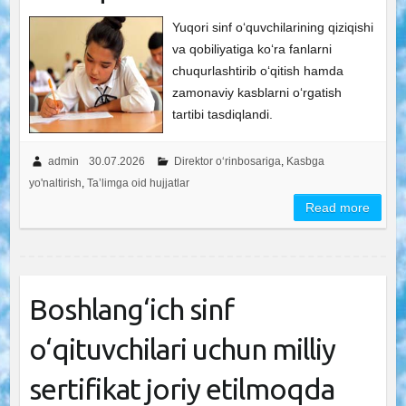
Yuqori sinf oʻquvchilarining qiziqishi
va qobiliyatiga koʻra fanlarni
chuqurlashtirib oʻqitish hamda
zamonaviy kasblarni oʻrgatish
tartibi tasdiqlandi.
admin
30.07.2026
Direktor o‘rinbosariga
,
Kasbga
yo'naltirish
,
Ta’limga oid hujjatlar
Read more
Boshlang‘ich sinf
o‘qituvchilari uchun milliy
sertifikat joriy etilmoqda