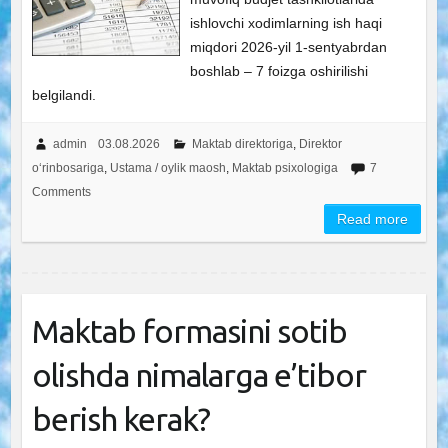
ishlovchi xodimlarning ish haqi
miqdori 2026-yil 1-sentyabrdan
boshlab – 7 foizga oshirilishi
belgilandi.
admin
03.08.2026
Maktab direktoriga
,
Direktor
o‘rinbosariga
,
Ustama / oylik maosh
,
Maktab psixologiga
7
Comments
Read more
Maktab formasini sotib
olishda nimalarga e’tibor
berish kerak?