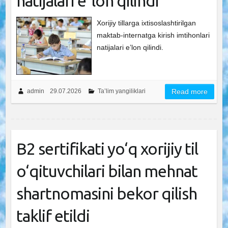
natijalari eʼlon qilindi
Xorijiy tillarga ixtisoslashtirilgan
maktab-internatga kirish imtihonlari
natijalari eʼlon qilindi.
admin
29.07.2026
Ta’lim yangiliklari
Read more
B2 sertifikati yo‘q xorijiy til
o‘qituvchilari bilan mehnat
shartnomasini bekor qilish
taklif etildi