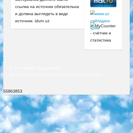
ссылка на источник обязательна
и должна выглядеть в виде
источник: idum.uz
© Все права защищены
РЕСПУБЛИКА УЗБЕКИСТАН МИНИСТРЕРСТВО ДОШКОЛЬНОГО И ШКОЛЬНОГО ОБРАЗОВАНИЯ КОМАНДА в общеобразовательных учреждениях в 2023-2024 учебном году организация и проведение итоговой государственной аттестации обучающихся о Министра дошкольного и школьного образования Республики Узбекистан от 4 марта 2008 года (постановлением Минюста от 20 марта 2008 года № 1778 государственной регистрации) «Итоговое состояние учащихся общего среднего образования на основании положения об утверждении положения об аттестации общего среднего образования выпускной экзамен студентов в образовательных учреждениях в 2023-2024 учебном году В целях организации и прохождения аттестации приказываю: 1. Следующее: перечень предметов, по которым будет проводиться итоговая государственная аттестация и экзамен формы перевода согласно приложению 1; сертификаты международного образца, оценивающие уровень владения иностранными языками перечень согласно приложению 2; 2. Педагогический при специализированных образовательных учреждениях. научно-практический центр квалификации и международной оценки (Д.Давидова) 2024 г. До 25 марта: задания по предметам, по которым будет проводиться итоговая аттестация разработка и утверждение технических условий; итоговая аттестация на основании разработанного предметного задания разработка вопросов по предметам (устно и письменно), экзамен передача; общеобразовательные средние школы и специальные учебные заведения учащиеся выпускных классов школ и интернатов в агентской системе подготовка базы данных экзаменационных материалов и критериев оценки; перевод базы экзаменационных материалов на все языки обучения подать в Республиканский образовательный центр для изготовления; варианты экзаменов на основе разработанных контрольных материалов пусть будут поставлены задачи формирования. 3. Республиканский образовательный центр (Ш.Худайкулов) до 5 апреля 2024 года. до: база данных предоставленных экзаменационных материалов на все языки обучения перевод и экспертиза; для слепых, слабовидящих, глухих, слабослышащих и умственно отсталых детей учащиеся выпускных классов специализированных школ и школ-интернатов база данных экзаменационных материалов на всех преподаваемых языках подготовка критериев оценки; специализированные школы для умственно отсталых детей и технологии для учащихся выпускных классов школ-интернатов разработка соответствующих рекомендаций и критериев проведения ЕГЭ по естествознанию давать задания. 4. Педагогический при специализированных образовательных учреждениях. Научно-практический центр навыков и международной оценки (Д.Давидова), Республика образовательный центр (Худайкулов Ш.) итоговый государственный аттестационный экзамен ориентирован на творческое и логическое мышление при подготовке базы материалов учитывать введение заданий. 5. Следует отметить, что: сертификат государственного образца о знании общеобразовательного предмета и как минимум национальный уровень B1 по предметам на иностранных языках, указанным в Приложении 2. или международно признанный сертификат эквивалентного уровня студенты, изучающие определенный предмет, освобождаются от экзамена; по соответствующим предметам запланирована итоговая государственная аттестация за день до дня, путем жеребьевки Рабочей группой (в письменной форме по предметам, проводимым в форме) из числа сформированных вариантов выбрано 2 варианта; 2 выбранных варианта экзамена анонсированы на официальном сайте министерства и все выпускники по всей стране на основе этих вариантов проводит итоговую государственную аттестацию. 6. Государственное образование учащихся средних общеобразовательных учреждений. знания в соответствии с квалификационными требованиями, которые необходимо приобрести на основании стандартов итоговый (выпускной) контроль для 9 и 11 классов в целях тестирования Экзамены (далее – экзамены) состоят из предметов, перечисленных в приложении 1. будет сделано. 7. Экзамены пройдут с 26 мая по 15 июня 2024 г. (кроме науки физического воспитания). 8. Физическая для учащихся 9 классов общесредних образовательных учреждений. Экзамены по предмету «Образование, квалификация медицина» 1-6 мая 2024 года. сотрудники перевести под присмотр (с отклонениями в физическом или умственном развитии) специализированная школа для детей, школы-интернаты и со сколиозом школы-интернаты санаторного типа для больных детей исключены). 9. Он был слепым, слабовидящим и имел нарушения опорно-двигательного аппарата. экзамены в специализированных школах и интернатах для детей должны проводиться исходя из требований, предъявляемых к общеобразовательным учреждениям (физкультура кроме науки). 10. Специализированная школа для глухих и слабослышащих детей. и экзамены в интернатах и быть реализован в виде письменного теста по математике. 11. Специальность для умственно отсталых детей. Для 9 класса Родной язык и литературное письмо Государственный язык (язык обучения – узбекский). для неклассов) написано Математическое письмо Письменная/устная история Узбекистана Физическое воспитание практично Итоговый контроль Для 11 класса Написание родного языка и литературы (эссе) Математическое письмо Узбекский язык (обучение на узбекском языке) не посещающее общее среднее образование для учреждений)/Образовательное учреждение выбор письменный и устный Иностранный язык письменный/устный Письменная/устная история Узбекистана *По выбору студента:  Химия  Физика  Основы государственного права  География 10 бесплатных образовательных ресурсов - Мы составили подборку онлайн-проектов с интерактивными упражнениями, видеолекциями и статьями. Они помогут вам обрести новые и освежить старые знания бесплатно. 1. «ИНТУИТ» Старейшая образовательная площадка Рунета. Здесь вы найдёте сотни текстовых и видеокурсов на десятки различных тем — от программирования до психологии. Многие курсы подготовлены российскими университетами и крупными международными компаниями вроде Intel и Microsoft. Самостоятельное обучение бесплатное, но желающие могут оплатить услуги персональных наставников. 2. «Смартия» знакомит с актуальными профессиями и подсказывает, как им обучаться. Выбрав заинтересовавшую вас специальность — SMM-специалист, фотограф, веб-дизайнер или другую, — увидите список необходимых для неё умений. Чтобы вы могли освоить их самостоятельно, для каждого умения площадка отображает подборку ссылок на учебные материалы. Хотя «Смартия» ориентируется на русскоязычную аудиторию, часть контента всё же доступна только на английском. 3. «Лекторий Физтеха» Проект Московского физико-технического института (Физтеха). С его помощью вы можете смотреть онлайн серии лекций, записанные на видео в этом вузе. В числе доступных предметов — физика, биология, химия, информационные технологии и другие. К некоторым лекциям администрация ресурса прилагает готовые конспекты, которые можно скачивать в PDF-формате. 4. ITMOcourses Онлайн-площадка Санкт-Петербургского национального исследовательского университета информационных технологий, механики и оптики (ИТМО). Ресурс предоставляет свободный доступ к курсам, разработанным в этом вузе. Каталог материалов разбит на четыре категории: «Оптические системы и технологии», «Приборостроение и робототехника», «Информационные технологии» и «Биотехнологии». Курсы состоят из видеолекций, интерактивных демонстраций и заданий. 5. «КиберЛенинка» Электронная научная библиотека открытого доступа. Каталог площадки регулярно обрастает текстами статей из различных научных изданий. Сгруппированные по журналам и рубрикам публикации можно читать онлайн или скачивать целиком в PDF-формате. Проект нацелен на популяризацию науки за счёт открытого доступа к качественной информации. 6. «ПостНаука» На этом ресурсе публикуют подборки видеолекций, составленные экспертами из разных отраслей и объединённые общими темами. Среди них, к примеру, есть серии «Биоинформатика и геномика», «Культура средневековой Скандинавии» и Cinema Studies о теории кино. Каждая подборка лекций — логически связанная история, рассказанная экспертом от первого лица. Кроме того, на сайте появляются научно-образовательные статьи и тесты на разные темы. 7. «Newочём» Команда проекта «Newочём» отбирает самые интересные тексты из англоязычных СМИ и переводит те из них, за которые голосуют участники сообщества «ВКонтакте». По большей части это научно-популярные статьи. Редакторы придумывают лишь заголовки, в остальном содержание переводов соответствует оригиналам. Полные тексты можно читать прямо в социальной сети. 8. InternetUrok Онлайн-база материалов по основным дисциплинам школьной программы. Информация на сайте структурирована по классам, предметам и темам (урокам). Каждый урок состоит из видеолекций и конспектов. Есть также интерактивные тренажёры и тесты для закрепления пройденного материала. Даже если вы давно окончили школу, возможность повторить программу старших классов всегда может пригодиться. 9. Edutainme Ещё один ресурс об образовании. В отличие от Newtonew, как мне кажется, Edutainme больше ориентируется на представителей индустрии: педагогов, предпринимателей, разработчиков образовательных проектов. Но и любой, кто просто стремится к саморазвитию, найдёт на сайте много полезного и интересного для себя. Например, информацию о новых курсах и образовательных сервисах. 10. Newtonew Онлайн-медиа об образовании и обучении в широком смысле. Авторы Newtonew пишут об инструментах, заведениях, тактиках и стратегиях, которые помогают учить других и получать новые знания самостоятельно. На этой площадке вы найдёте новости, обзоры, аналитические мате
55863853