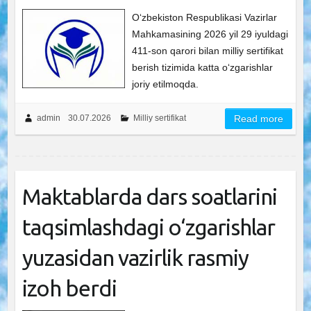
O‘zbekiston Respublikasi Vazirlar
Mahkamasining 2026 yil 29 iyuldagi
411-son qarori bilan milliy sertifikat
berish tizimida katta o‘zgarishlar
joriy etilmoqda.
admin
30.07.2026
Milliy sertifikat
Read more
Maktablarda dars soatlarini
taqsimlashdagi o‘zgarishlar
yuzasidan vazirlik rasmiy
izoh berdi