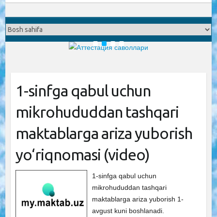
1
2
3
4
1-sinfga qabul uchun
mikrohududdan tashqari
maktablarga ariza yuborish
yo‘riqnomasi (video)
1-sinfga qabul uchun
mikrohududdan tashqari
maktablarga ariza yuborish 1-
avgust kuni boshlanadi.