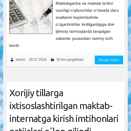
Maktabgacha va maktab ta’limi
vazirligi oʻqituvchilar oʻrtasida dars
soatlarini taqsimlashda
oʻzgartirishlar kiritilganligiga doir
ijtimoiy tarmoqlarda tarqalgan
xabarlar yuzasidan rasmiy izoh
berdi.
admin
29.07.2026
Ta’lim yangiliklari
Read more
Xorijiy tillarga
ixtisoslashtirilgan maktab-
internatga kirish imtihonlari