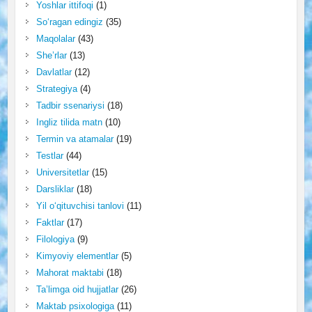
Yoshlar ittifoqi
(1)
So‘ragan edingiz
(35)
Maqolalar
(43)
She’rlar
(13)
Davlatlar
(12)
Strategiya
(4)
Tadbir ssenariysi
(18)
Ingliz tilida matn
(10)
Termin va atamalar
(19)
Testlar
(44)
Universitetlar
(15)
Darsliklar
(18)
Yil o‘qituvchisi tanlovi
(11)
Faktlar
(17)
Filologiya
(9)
Kimyoviy elementlar
(5)
Mahorat maktabi
(18)
Ta’limga oid hujjatlar
(26)
Maktab psixologiga
(11)