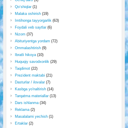
Qo‘shiqlar
(1)
Malaka oshirish
(19)
Imtihonga tayyorgarlik
(63)
Foydali veb saytlar
(6)
Nizom
(37)
Abituriyentga yordam
(72)
Ommalashtirish
(9)
Ibratli hikoya
(10)
Huquqiy savodxonlik
(29)
Taqdimot
(22)
Prezident maktabi
(21)
Dasturlar / ilovalar
(7)
Kasbga yo'naltirish
(14)
Tarqatma materiallar
(13)
Dars ishlanma
(34)
Reklama
(2)
Masalalarni yechish
(1)
Ertaklar
(2)