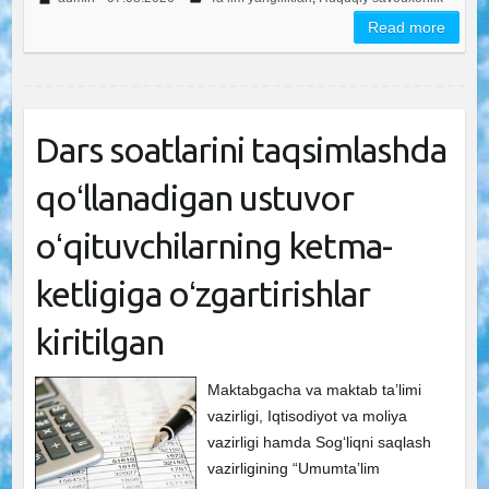
Read more
Dars soatlarini taqsimlashda
qoʻllanadigan ustuvor
oʻqituvchilarning ketma-
ketligiga oʻzgartirishlar
kiritilgan
Maktabgacha va maktab ta’limi
vazirligi, Iqtisodiyot va moliya
vazirligi hamda Sog‘liqni saqlash
vazirligining “Umumtaʼlim