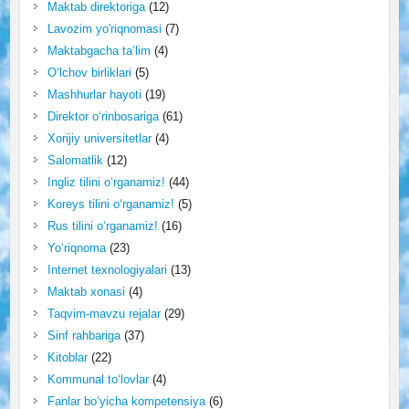
Maktab direktoriga
(12)
Lavozim yo'riqnomasi
(7)
Maktabgacha ta’lim
(4)
O‘lchov birliklari
(5)
Mashhurlar hayoti
(19)
Direktor o‘rinbosariga
(61)
Xorijiy universitetlar
(4)
Salomatlik
(12)
Ingliz tilini o‘rganamiz!
(44)
Koreys tilini o‘rganamiz!
(5)
Rus tilini o‘rganamiz!
(16)
Yo‘riqnoma
(23)
Internet texnologiyalari
(13)
Maktab xonasi
(4)
Taqvim-mavzu rejalar
(29)
Sinf rahbariga
(37)
Kitoblar
(22)
Kommunal to‘lovlar
(4)
Fanlar bo‘yicha kompetensiya
(6)