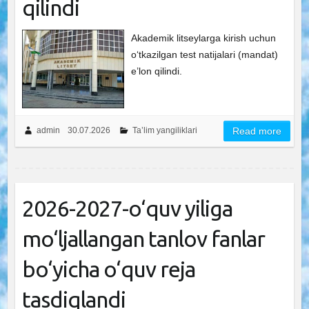
qilindi
Akademik litseylarga kirish uchun
o‘tkazilgan test natijalari (mandat)
e’lon qilindi.
admin
30.07.2026
Ta’lim yangiliklari
Read more
2026-2027-o‘quv yiliga
mo‘ljallangan tanlov fanlar
bo‘yicha o‘quv reja
tasdiqlandi