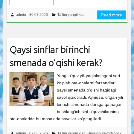
admin
30.07.2026
Ta’lim yangiliklari
Read more
Qaysi sinflar birinchi
smenada o‘qishi kerak?
Yangi oʻquv yili yaqinlashgani sari
koʻplab ota-onalarni farzandlari
qaysi smenada oʻqishi haqidagi
savol qiziqtiradi. Ayniqsa, oʻtgan yili
birinchi smenada darsga qatnagan
boshlangʻich sinf oʻquvchilarining
ota-onalarida bu masalada savollar koʻp tugʻiladi.
admin
07.08.2026
Ta’lim yangiliklari
,
Huquqiy savodxonlik