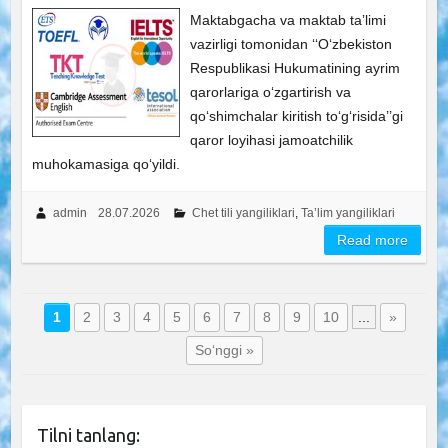
Maktabgacha va maktab taʼlimi
vazirligi tomonidan ‘‘Oʻzbekiston
Respublikasi Hukumatining ayrim
qarorlariga oʻzgartirish va
qoʻshimchalar kiritish toʻgʻrisida’’gi
qaror loyihasi jamoatchilik
muhokamasiga qoʻyildi.
admin
28.07.2026
Chet tili yangiliklari
,
Ta’lim yangiliklari
Read more
1
2
3
4
5
6
7
8
9
10
...
»
So‘nggi »
Tilni tanlang: