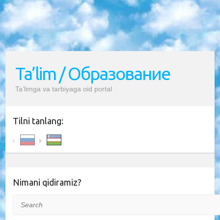
Ta’lim / Образование
Ta’limga va tarbiyaga oid portal
Tilni tanlang:
Nimani qidiramiz?
Search