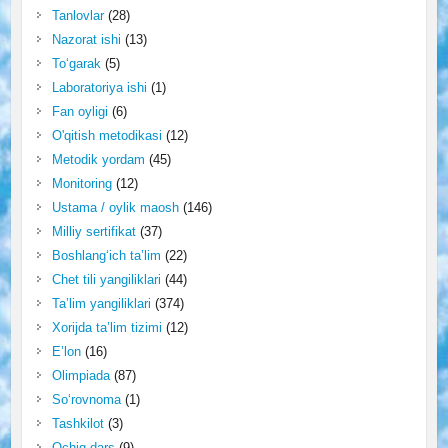
Tanlovlar
(28)
Nazorat ishi
(13)
To‘garak
(5)
Laboratoriya ishi
(1)
Fan oyligi
(6)
O'qitish metodikasi
(12)
Metodik yordam
(45)
Monitoring
(12)
Ustama / oylik maosh
(146)
Milliy sertifikat
(37)
Boshlang‘ich ta’lim
(22)
Chet tili yangiliklari
(44)
Ta’lim yangiliklari
(374)
Xorijda ta’lim tizimi
(12)
E’lon
(16)
Olimpiada
(87)
So‘rovnoma
(1)
Tashkilot
(3)
Ochiq dars
(9)