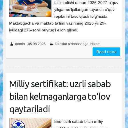
ta’lim olishi uchun 2026-2027-o‘quv
yiliga mo‘ljallangan tayanch o‘quv
rejalarini tasdiqlash to‘g‘risida
Maktabgacha va maktab ta’limi vazirining 2026 yil 29-
iyuldagi 276-sonli buyrug‘i e’lon qilindi.
admin
05.08.2026
Direktor o‘rinbosariga
,
Nizom
Read more
Milliy sertifikat: uzrli sabab
bilan kelmaganlarga to‘lov
qaytariladi
Endi uzrli sabab bilan milliy