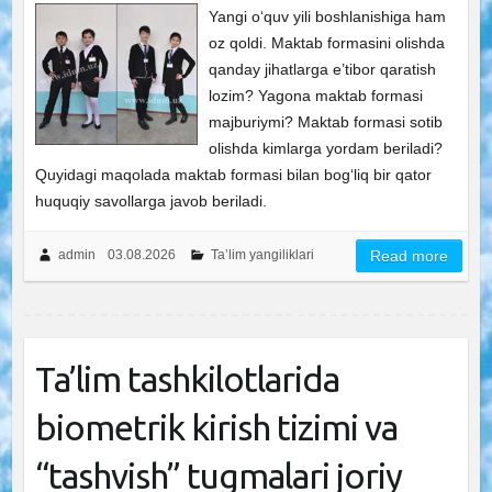
Yangi o‘quv yili boshlanishiga ham
oz qoldi. Maktab formasini olishda
qanday jihatlarga e’tibor qaratish
lozim? Yagona maktab formasi
majburiymi? Maktab formasi sotib
olishda kimlarga yordam beriladi?
Quyidagi maqolada maktab formasi bilan bog‘liq bir qator
huquqiy savollarga javob beriladi.
admin
03.08.2026
Ta’lim yangiliklari
Read more
Ta’lim tashkilotlarida
biometrik kirish tizimi va
“tashvish” tugmalari joriy