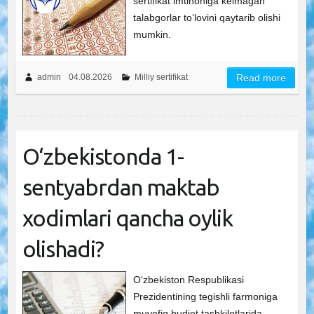
sertifikat imtihoniga kelmagan
talabgorlar to‘lovini qaytarib olishi
mumkin.
admin
04.08.2026
Milliy sertifikat
Read more
O‘zbekistonda 1-
sentyabrdan maktab
xodimlari qancha oylik
olishadi?
O‘zbekiston Respublikasi
Prezidentining tegishli farmoniga
muvofiq budjet tashkilotlarida