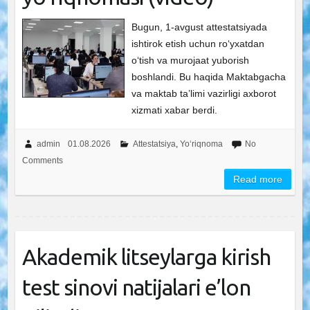
Bugun, 1-avgust attestatsiyada
ishtirok etish uchun ro‘yxatdan
o‘tish va murojaat yuborish
boshlandi. Bu haqida Maktabgacha
va maktab ta’limi vazirligi axborot
xizmati xabar berdi.
admin
01.08.2026
Attestatsiya
,
Yo‘riqnoma
No
Comments
Read more
Akademik litseylarga kirish
test sinovi natijalari e’lon