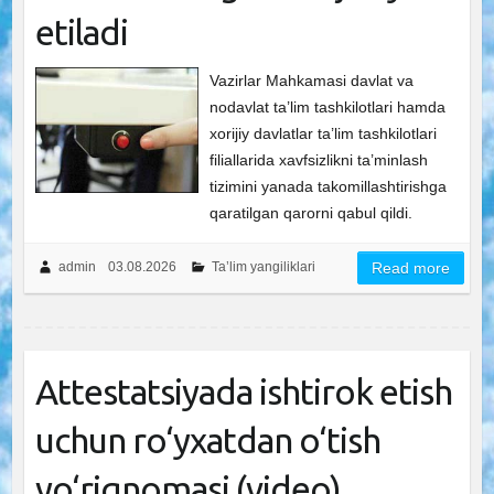
etiladi
Vazirlar Mahkamasi davlat va
nodavlat ta’lim tashkilotlari hamda
xorijiy davlatlar ta’lim tashkilotlari
filiallarida xavfsizlikni ta’minlash
tizimini yanada takomillashtirishga
qaratilgan qarorni qabul qildi.
admin
03.08.2026
Ta’lim yangiliklari
Read more
Attestatsiyada ishtirok etish
uchun ro‘yxatdan o‘tish
yo‘riqnomasi (video)