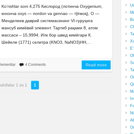
Us
Ko‘rishlar soni 4,275 Кислород (лотинча Oxygenium,
Mi
юнонча oxys — nordon va gennao — тўғмоқ), O —
Bo
Менделеев даврий системасининг VI-гуруҳига
Ch
мансуб кимёвий элемент. Тартиб рақами 8, атом
Ta
массаси – 15,9994. Илк бор швед кимёгари К.
Xo
Шейеле (1771) селитра (KNO3, NaNO3)HH,…
E’
Ol
S
lementlar
4 Comments
Read more
Ta
Oc
Qo
ahifalar 1 из 1
1
Ma
Im
Fo
N
Ab
Om