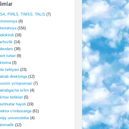
limlar
ISA, PIRLS, TIMSS, TALIS
(7)
stronomiya
(4)
testatsiya
(156)
diokitob
(18)
vfsizlik
(14)
deodars
(38)
ort turlari
(9)
ktorina
(3)
la tarbiyasi
(23)
ktab direktoriga
(12)
vozim yo'riqnomasi
(7)
ktabgacha ta’lim
(4)
lchov birliklari
(5)
shhurlar hayoti
(19)
rektor o‘rinbosariga
(61)
rijiy universitetlar
(4)
lomatlik
(12)