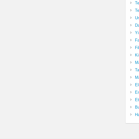
Te
Te
Un
Da
Yi
Fa
Fi
Ki
Ma
Ta
Ma
El
En
Et
Bu
Ha