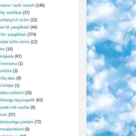
tama / oylik maosh
(146)
lliy sertifikat
(37)
shlang‘ich ta’lim
(22)
et tili yangiliklari
(44)
’lim yangiliklari
(374)
rijda ta’lim tizimi
(12)
lon
(16)
impiada
(87)
o‘rovnoma
(1)
shkilot
(3)
hiq dars
(9)
‘shiqlar
(1)
laka oshirish
(19)
tihonga tayyorgarlik
(63)
ydali veb saytlar
(6)
izom
(37)
ituriyentga yordam
(72)
malashtirish
(9)