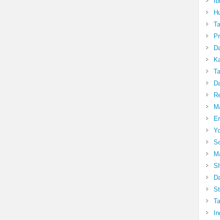
Ib
Hu
T
Pr
Da
Ka
Ta
Da
R
Ma
Er
Yo
So
Ma
Sh
Da
St
Ta
In