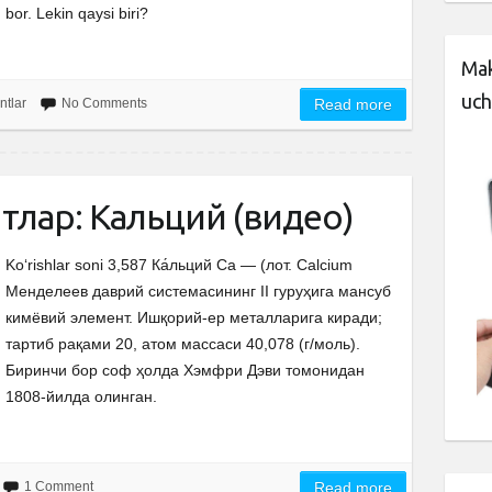
bor. Lekin qaysi biri?
Mak
uch
ntlar
No Comments
Read more
лар: Кальций (видео)
Ko‘rishlar soni 3,587 Ка́льций Cа — (лот. Calcium
Менделеев даврий системасининг II гуруҳига мансуб
кимёвий элемент. Ишқорий-ер металларига киради;
тартиб рақами 20, атом массаси 40,078 (г/моль).
Биринчи бор соф ҳолда Хэмфри Дэви томонидан
1808-йилда олинган.
1 Comment
Read more