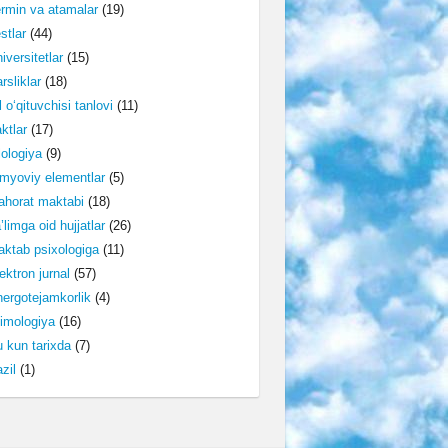
rmin va atamalar
(19)
stlar
(44)
iversitetlar
(15)
rsliklar
(18)
l o‘qituvchisi tanlovi
(11)
ktlar
(17)
lologiya
(9)
myoviy elementlar
(5)
horat maktabi
(18)
’limga oid hujjatlar
(26)
ktab psixologiga
(11)
ektron jurnal
(57)
ergotejamkorlik
(4)
imologiya
(16)
 kun tarixda
(7)
zil
(1)