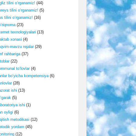
gliz tilini o‘rganamiz!
(44)
reys tilini o‘rganamiz!
(5)
s tilini o‘rganamiz!
(16)
‘riqnoma
(23)
ternet texnologiyalari
(13)
ktab xonasi
(4)
qvim-mavzu rejalar
(29)
nf rahbariga
(37)
toblar
(22)
mmunal to‘lovlar
(4)
nlar bo‘yicha kompetensiya
(6)
nlovlar
(28)
zorat ishi
(13)
‘garak
(5)
boratoriya ishi
(1)
n oyligi
(6)
qitish metodikasi
(12)
etodik yordam
(45)
nitoring
(12)