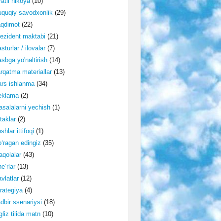
ratli hikoya
(10)
quqiy savodxonlik
(29)
aqdimot
(22)
ezident maktabi
(21)
sturlar / ilovalar
(7)
sbga yo'naltirish
(14)
rqatma materiallar
(13)
rs ishlanma
(34)
eklama
(2)
salalarni yechish
(1)
taklar
(2)
shlar ittifoqi
(1)
‘ragan edingiz
(35)
qolalar
(43)
e’rlar
(13)
vlatlar
(12)
rategiya
(4)
dbir ssenariysi
(18)
gliz tilida matn
(10)