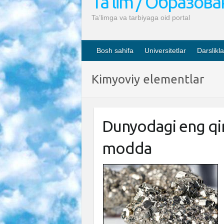
Ta’lim / Образов
Ta’limga va tarbiyaga oid portal
Bosh sahifa
Universitetlar
Darslikla
Kimyoviy elementlar
Dunyodagi eng qi
modda