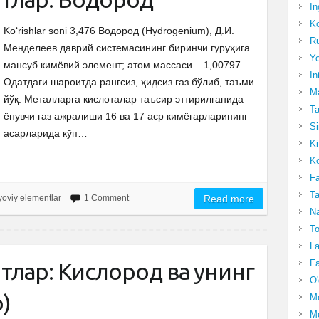
In
Ko
Ko‘rishlar soni 3,476 Водород (Hydrogenium), Д.И.
Ru
Менделеев даврий системасининг биринчи гуруҳига
Yo
мансуб кимёвий элемент; атом массаси – 1,00797.
In
Одатдаги шароитда рангсиз, ҳидсиз газ бўлиб, таъми
Ma
йўқ. Металларга кислоталар таъсир эттирилганида
Ta
ёнувчи газ ажралиши 16 ва 17 аср кимёгарларининг
Si
асарларида кўп…
Ki
Ko
Fa
Ta
oviy elementlar
1 Comment
Read more
Na
To
La
Fa
лар: Кислород ва унинг
O'
о)
M
Mo