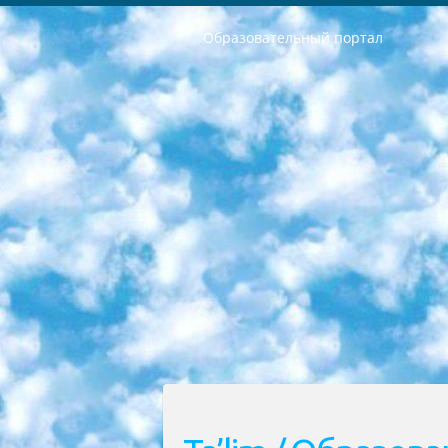
Образовательный портал
РЕСПУБЛИКА УЗБЕКИСТАН МИНИСТРЕРСТВО ДОШКОЛЬНОГО И ШКОЛЬНОГО ОБРАЗОВАНИЯ КОМАНДА в общеобразовательных учреждениях в 2023-2024 учебном году организация и проведение итоговой государственной аттестации обучающихся о Министра дошкольного и школьного образования Республики Узбекистан от 4 марта 2008 года (постановлением Минюста от 20 марта 2008 года № 1778 государственной регистрации) «Итоговое состояние учащихся общего среднего образования на основании положения об утверждении положения об аттестации общего среднего образования выпускной экзамен студентов в образовательных учреждениях в 2023-2024 учебном году В целях организации и прохождения аттестации приказываю: 1. Следующее: перечень предметов, по которым будет проводиться итоговая государственная аттестация и экзамен формы перевода согласно приложению 1; сертификаты международного образца, оценивающие уровень владения иностранными языками перечень согласно приложению 2; 2. Педагогический при специализированных образовательных учреждениях. научно-практический центр квалификации и международной оценки (Д.Давидова) 2024 г. До 25 марта: задания по предметам, по которым будет проводиться итоговая аттестация разработка и утверждение технических условий; итоговая аттестация на основании разработанного предметного задания разработка вопросов по предметам (устно и письменно), экзамен передача; общеобразовательные средние школы и специальные учебные заведения учащиеся выпускных классов школ и интернатов в агентской системе подготовка базы данных экзаменационных материалов и критериев оценки; перевод базы экзаменационных материалов на все языки обучения подать в Республиканский образовательный центр для изготовления; варианты экзаменов на основе разработанных контрольных материалов пусть будут поставлены задачи формирования. 3. Республиканский образовательный центр (Ш.Худайкулов) до 5 апреля 2024 года. до: база данных предоставленных экзаменационных материалов на все языки обучения перевод и экспертиза; для слепых, слабовидящих, глухих, слабослышащих и умственно отсталых детей учащиеся выпускных классов специализированных школ и школ-интернатов база данных экзаменационных материалов на всех преподаваемых языках подготовка критериев оценки; специализированные школы для умственно отсталых детей и технологии для учащихся выпускных классов школ-интернатов разработка соответствующих рекомендаций и критериев проведения ЕГЭ по естествознанию давать задания. 4. Педагогический при специализированных образовательных учреждениях. Научно-практический центр навыков и международной оценки (Д.Давидова), Республи