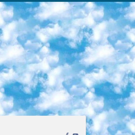
ека открытого доступа. Каталог площадки регулярно обрастает текстами статей из различных научных изданий. Сгруппированные по журналам и рубрикам публикации можно читать онлайн или скачивать целиком в PDF-формате. Проект нацелен на популяризацию науки за счёт открытого доступа к качественной информации. 6. «ПостНаука» На этом ресурсе публикуют подборки видеолекций, составленные экспертами из разных отраслей и объединённые общими темами. Среди них, к примеру, есть серии «Биоинформатика и геномика», «Культура средневековой Скандинавии» и Cinema Studies о теории кино. Каждая подборка лекций — логически связанная история, рассказанная экспертом от первого лица. Кроме того, на сайте появляются научно-образовательные статьи и тесты на разные темы. 7. «Newочём» Команда проекта «Newочём» отбирает самые интересные тексты из англоязычных СМИ и переводит те из них, за которые голосуют участники сообщества «ВКонтакте». По большей части это научно-популярные статьи. Редакторы придумывают лишь заголовки, в остальном содержание переводов соответствует оригиналам. Полные тексты можно читать прямо в социальной сети. 8. InternetUrok Онлайн-база материалов по основным дисциплинам школьной программы. Информация на сайте структурирована по классам, предметам и темам (урокам). Каждый урок состоит из видеолекций и конспектов. Есть также интерактивные тренажёры и тесты для закрепления пройденного материала. Даже если вы давно окончили школу, возможность повторить программу старших классов всегда может пригодиться. 9. Edutainme Ещё один ресурс об образовании. В отличие от Newtonew, как мне кажется, Edutainme больше ориентируется на представителей индустрии: педагогов, предпринимателей, разработчиков образовательных проектов. Но и любой, кто просто стремится к саморазвитию, найдёт на сайте много полезного и интересного для себя. Например, информацию о новых курсах и образовательных сервисах. 10. Newtonew Онлайн-медиа об образовании и обучении в широком смысле. Авторы Newtonew пишут об инструментах, заведениях, тактиках и стратегиях, которые помогают учить других и получать новые знания самостоятельно. На этой площадке вы найдёте новости, обзоры, аналитические мат