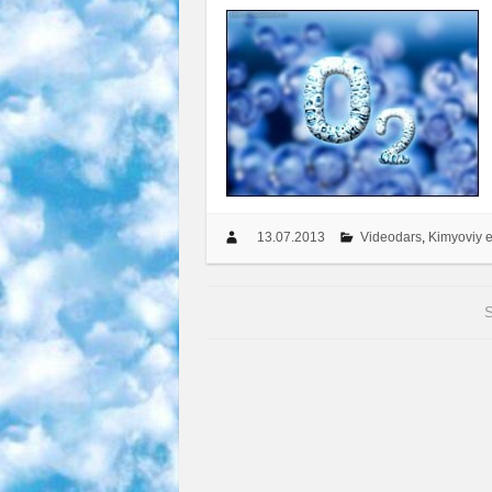
13.07.2013
Videodars
,
Kimyoviy e
S