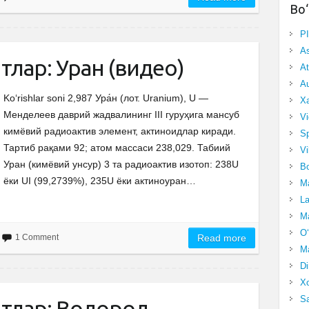
Bo‘
P
A
лар: Уран (видео)
At
Au
Ko‘rishlar soni 2,987 Ура́н (лот. Uranium), U —
Xa
Менделеев даврий жадвалининг III гуруҳига мансуб
Vi
кимёвий радиоактив элемент, актиноидлар киради.
Sp
Тартиб рақами 92; атом массаси 238,029. Табиий
Vi
Уран (кимёвий унсур) 3 та радиоактив изотоп: 238U
Bo
ёки UI (99,2739%), 235U ёки актиноуран…
Ma
La
Ma
O‘
1 Comment
Read more
Ma
Di
Xo
Sa
тлар: Водород