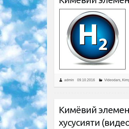
admin
09.10.2016
Videodars
,
Kimy
Кимёвий элемент
хусусияти (виде