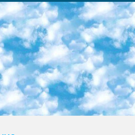
ка образовательный центр (Худайкулов Ш.) итоговый государственный аттестационный экзамен ориентирован на творческое и логическое мышление при подготовке базы материалов учитывать введение заданий. 5. Следует отметить, что: сертификат государственного образца о знании общеобразовательного предмета и как минимум национальный уровень B1 по предметам на иностранных языках, указанным в Приложении 2. или международно признанный сертификат эквивалентного уровня студенты, изучающие определенный предмет, освобождаются от экзамена; по соответствующим предметам запланирована итоговая государственная аттестация за день до дня, путем жеребьевки Рабочей группой (в письменной форме по предметам, проводимым в форме) из числа сформированных вариантов выбрано 2 варианта; 2 выбранных варианта экзамена анонсированы на официальном сайте министерства и все выпускники по всей стране на основе этих вариантов проводит итоговую государственную аттестацию. 6. Государственное образование учащихся средних общеобразовательных учреждений. знания в соответствии с квалификационными требованиями, которые необходимо приобрести на основании стандартов итоговый (выпускной) контроль для 9 и 11 классов в целях тестирования Экзамены (далее – экзамены) состоят из предметов, перечисленных в приложении 1. будет сделано. 7. Экзамены пройдут с 26 мая по 15 июня 2024 г. (кроме науки физического воспитания). 8. Физическая для учащихся 9 классов общесредних образовательных учреждений. Экзамены по предмету «Образование, квалификация медицина» 1-6 мая 2024 года. сотрудники перевести под присмотр (с отклонениями в физическом или умственном развитии) специализированная школа для детей, школы-интернаты и со сколиозом школы-интернаты санаторного типа для больных детей исключены). 9. Он был слепым, слабовидящим и имел нарушения опорно-двигательного аппарата. экзамены в специализированных школах и интернатах для детей должны проводиться исходя из требований, предъявляемых к общеобразовательным учреждениям (физкультура кроме науки). 10. Специализированная школа для глухих и слабослышащих детей. и экзамены в интернатах и быть реализован в виде письменного теста по математике. 11. Специальность для умственно отсталых детей. Для 9 класса Родной язык и литературное письмо Государственный язык (язык обучения – узбекский). для неклассов) написано Математическое письмо Письменная/устная история Узбекистана Физическое воспитание практично Итоговый контроль Для 11 класса Написание родного языка и литературы (эссе) Математическое письмо Узбекский язык (обучение на узбекском языке) не посещающее общее среднее образование для учреждений)/Образовательное учреждение выбор письменный и устный Иностранный язык письменный/устный Письменная/устная история Узбекистана *По выбору студента:  Химия  Физика  Основы государственного права  География 10 бесплатных образовательных ресурсов - Мы составили подборку онлайн-проектов с интерактивными упражнениями, видеолекциями и статьями. Они помогут вам обрести новые и освежить старые знания бесплатно. 1. «ИНТУИТ» Старейшая образовательная площадка Рунета. Здесь вы найдёте сотни текстовых и видеокурсов на десятки различных тем — от программирования до психологии. Многие курсы подготовлены российскими университетами и крупными международными компаниями вроде Intel и Microsoft. Самостоятельное обучение бесплатное, но желающие могут оплатить услуги персональных наставников. 2. «Смартия» знакомит с актуальными профессиями и подсказывает, как им обучаться. Выбрав заинтересовавшую вас специальность — SMM-специалист, фотограф, веб-дизайнер или другую, — увидите список необходимых для неё умений. Чтобы вы могли освоить их самостоятельно, для каждого умения площадка отображает подборку ссылок на учебные материалы. Хотя «Смартия» ориентируется на русскоязычную аудиторию, часть контента всё же доступна только на английском. 3. «Лекторий Физтеха» Проект Московского физико-технического института (Физтеха). С его помощью вы можете смотреть онлайн серии лекций, записанные на видео в этом вузе. В числе доступных предметов — физика, биология, химия, информационные технологии и другие. К некоторым лекциям администрация ресурса прилагает готовые конспекты, которые можно скачивать в PDF-формате. 4. ITMOcourses Онлайн-площадка Санкт-Петербургского национального исследовательского университета информационных технологий, механики и оптики (ИТМО). Ресурс предоставляет свободный доступ к курсам, разработанным в этом вузе. Каталог материалов разбит на четыре категории: «Оптические системы и технологии», «Приборостроение и робототехника», «Информационные технологии» и «Биотехнологии». Курсы состоят из видеолекций, интерактивных демонстраций и заданий. 5. «КиберЛенинка» Электронная научная библиот