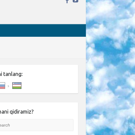
ni tanlang:
ani qidiramiz?
rch