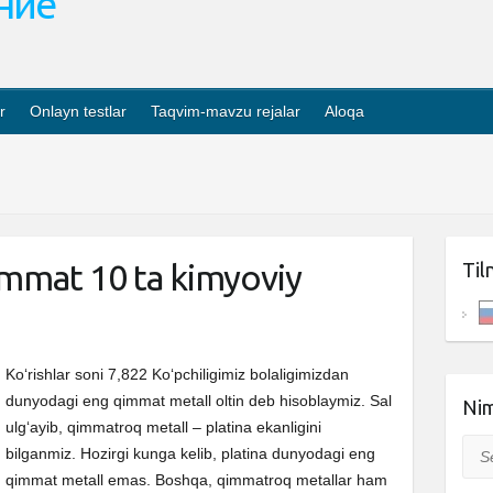
ание
r
Onlayn testlar
Taqvim-mavzu rejalar
Aloqa
mmat 10 ta kimyoviy
Til
Ko‘rishlar soni 7,822 Ko‘pchiligimiz bolaligimizdan
dunyodagi eng qimmat metall oltin deb hisoblaymiz. Sal
Nim
ulg‘ayib, qimmatroq metall – platina ekanligini
Sea
bilganmiz. Hozirgi kunga kelib, platina dunyodagi eng
qimmat metall emas. Boshqa, qimmatroq metallar ham