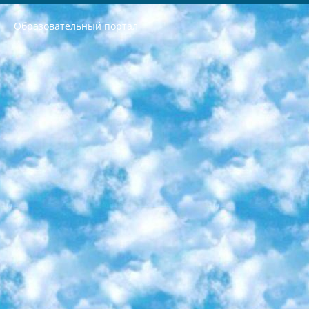
Образовательный портал
РЕСПУБЛИКА УЗБЕКИСТАН МИНИСТРЕРСТВО ДОШКОЛЬНОГО И ШКОЛЬНОГО ОБРАЗОВАНИЯ КОМАНДА в общеобразовательных учреждениях в 2023-2024 учебном году организация и проведение итоговой государственной аттестации обучающихся о Министра дошкольного и школьного образования Республики Узбекистан от 4 марта 2008 года (постановлением Минюста от 20 марта 2008 года № 1778 государственной регистрации) «Итоговое состояние учащихся общего среднего образования на основании положения об утверждении положения об аттестации общего среднего образования выпускной экзамен студентов в образовательных учреждениях в 2023-2024 учебном году В целях организации и прохождения аттестации приказываю: 1. Следующее: перечень предметов, по которым будет проводиться итоговая государственная аттестация и экзамен формы перевода согласно приложению 1; сертификаты международного образца, оценивающие уровень владения иностранными языками перечень согласно приложению 2; 2. Педагогический при специализированных образовательных учреждениях. научно-практический центр квалификации и международной оценки (Д.Давидова) 2024 г. До 25 марта: задания по предметам, по которым будет проводиться итоговая аттестация разработка и утверждение технических условий; итоговая аттестация на основании разработанного предметного задания разработка вопросов по предметам (устно и письменно), экзамен передача; общеобразовательные средние школы и специальные учебные заведения учащиеся выпускных классов школ и интернатов в агентской системе подготовка базы данных экзаменационных материалов и критериев оценки; перевод базы экзаменационных материалов на все языки обучения подать в Республиканский образовательный центр для изготовления; варианты экзаменов на основе разработанных контрольных материалов пусть будут поставлены задачи формирования. 3. Республиканский образовательный центр (Ш.Худайкулов) до 5 апреля 2024 года. до: база данных предоставленных экзаменационных материалов на все языки обучения перевод и экспертиза; для слепых, слабовидящих, глухих, слабослышащих и умственно отсталых детей учащиеся выпускных классов специализированных школ и школ-интернатов база данных экзаменационных материалов на всех преподаваемых языках подготовка критериев оценки; специализированные школы для умственно отсталых детей и технологии для учащихся выпускных классов школ-интернатов разработка соответствующих рекомендаций и критериев проведения ЕГЭ по естествознанию давать задания. 4. Педагогический при специализированных образовательных учреждениях. Научно-практический центр навыков и международной оценки (Д.Давидова), Республика образовательный центр (Худайкулов Ш.) итоговый государственный аттестационный экзамен ориентирован на творческое и логическое мышление при подготовке базы материалов учитывать введение заданий. 5. Следует отметить, что: сертификат государственного образца о знании общеобразовательного предмета и как минимум национальный уровень B1 по предметам на иностранных языках, указанным в Приложении 2. или международно признанный сертификат эквивалентного уровня студенты, изучающие определенный предмет, освобождаются от экзамена; по соответствующим предметам запланирована итоговая государственная аттестация за день до дня, путем жеребьевки Рабочей группой (в письменной форме по предметам, проводимым в форме) из числа сформированных вариантов выбрано 2 варианта; 2 выбранных варианта экзамена анонсированы на официальном сайте министерства и все выпускники по всей стране на основе этих вариантов проводит итоговую государственную аттестацию. 6. Государственное образование учащихся средних общеобразовательных учреждений. знания в соответствии с квалификационными требованиями, которые необходимо приобрести на основании стандартов итоговый (выпускной) контроль для 9 и 11 классов в целях тестирования Экзамены (далее – экзамены) состоят из предметов, перечисленных в приложении 1. будет сделано. 7. Экзамены пройдут с 26 мая по 15 июня 2024 г. (кроме науки физического воспитания). 8. Физическая для учащихся 9 классов общесредних образовательных учреждений. Экзамены по предмету «Образование, квалификация медицина» 1-6 мая 2024 года. сотрудники перевести под присмотр (с отклонениями в физическом или умственном развитии) специализированная школа для детей, школы-интернаты и со сколиозом школы-интернаты санаторного типа для больных детей исключены). 9. Он был слепым, слабовидящим и имел нарушения опорно-двигательного аппарата. экзамены в специализированных школах и интернатах для детей должны проводиться исходя из требований, предъявляемых к общеобразовательным учреждениям (физкультура кроме науки). 10. Специализированная школа для глухих и слабослышащих детей. и экзамены в интернатах и быть реализован в виде письменного теста по математике. 11. Специальность для умственно отсталых детей. Для 9 класса Родной язык и литературное письмо Государственный язык (язык обучения – узбекский). для неклассов) написано Математическое письмо Письменная/устная история Узбекистана Физическое воспитание практично Итоговый контроль Для 11 класса Написание родного языка и литературы (эссе) Математическое письмо Узбекский язык (обучение на узбекском языке) не посещающее общее среднее образование для учреждений)/Образовательное учреждение выбор письменный и устный Иностранный язык письменный/устный Письменная/устная история Узбекистана *По выбору студента:  Химия  Физика  Основы государственного права  География 10 бесплатных образовательных ресурсов - Мы составили подборку онлайн-проектов с интерактивными упражнениями, видеолекциями и статьями. Они помогут вам обрести новые и освежить старые знания бесплатно. 1. «ИНТУИТ» Старейшая образовательная площадка Рунета. Здесь вы найдёте сотни текстовых и видеокурсов на десятки различных тем — от программирования до психологии. Многие курсы подготовлены российскими университетами и крупными международными компаниями вроде Intel и Microsoft. Самостоятельное обучение бесплатное, но желающие могут оплатить услуги персональных наставников. 2. «Смартия» знакомит с актуальными профессиями и подсказывает, как им обучаться. Выбрав заинтересовавшую вас специальность — SMM-специалист, фотограф, веб-дизайнер или другую, — увидите список необходимых для неё умений. Чтобы вы могли освоить их самостоятельно, для каждого умения площадка отображает подборку ссылок на учебные материалы. Хотя «Смартия» ориентируется на русскоязычную аудиторию, часть контента всё же доступна только на английском. 3. «Лекторий Физтеха» Проект Московского физико-технического института (Физтеха). С его помощью вы можете смотреть онлайн серии лекций, записанные на видео в этом вузе. В числе доступных предметов — физика, биология, химия, информационные технологии и другие. К некоторым лекциям администрация ресурса прилагает готовые конспекты, которые можно скачивать в PDF-формате. 4. ITMOcourses Онлайн-площадка Санкт-Петербургского национального исследовательского университета информационных технологий, механики и оптики (ИТМО). Ресурс предоставляет свободный доступ к курсам, разработанным в этом вузе. Каталог материалов разбит на четыре категории: «Оптические системы и технологии», «Приборостроение и робототехника», «Информационные технологии» и «Биотехнологии». Курсы состоят из видеолекций, интерактивных демонстраций и заданий. 5. «КиберЛенинка» Электронная научная библиотека открытого доступа. Каталог площадки регулярно обрастает текстами статей из различных научных изданий. Сгруппированные по журналам и рубрикам публикации можно читать онлайн или скачивать целиком в PDF-формате. Проект нацелен на популяризацию науки за счёт открытого доступа к качественной информации. 6. «ПостНаука» На этом ресурсе публикуют подборки видеолекций, составленные экспертами из разных отраслей и объединённые общими темами. Среди них, к примеру, есть серии «Биоинформатика и геномика», «Культура средневековой Скандинавии» и Cinema Studies о теории кино. Каждая подборка лекций — логически связанная история, рассказанная экспертом от первого лица. Кроме того, на сайте появляются научно-образовательные статьи и тесты на разные темы. 7. «Newочём» Команда проекта «Newочём» отбирает самые интересные тексты из англоязычных СМИ и переводит те из них, за которые голосуют участники сообщества «ВКонтакте». По большей части это научно-популярные статьи. Редакторы придумывают лишь заголовки, в остальном содержание переводов соответствует оригиналам. Полные тексты можно читать прямо в социальной сети. 8. InternetUrok Онлайн-база материалов по основным дисциплинам школьной программы. Информация на сайте структурирована по классам, предметам и темам (урокам). Каждый урок состоит из видеолекций и конспектов. Есть также интерактивные тренажёры и тесты для закрепления пройденного материала. Даже если вы давно окончили школу, возможность повторить программу старших классов всегда может пригодиться. 9. Edutainme Ещё один ресурс об образовании. В отличие от Newtonew, как мне кажется, Edutainme больше ориентируется на представителей индустрии: педагогов, предпринимателей, разработчиков образовательных проектов. Но и любой, кто просто стремится к саморазвитию, найдёт на сайте много полезного и интересного для себя. Например, информацию о новых курсах и образовательных сервисах. 10. Newtonew Онлайн-медиа об образовании и обучении в широком смысле. Авторы Newtonew пишут об инструментах, заведениях, тактиках и стратегиях, которые помогают учить других и получать новые знания самостоятельно. На этой площадке вы найдёте новости, обзоры, аналитические мат