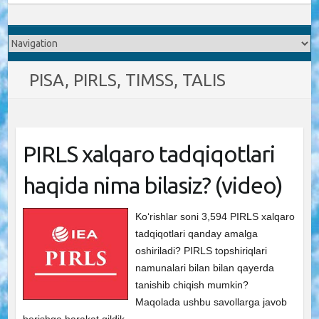
PISA, PIRLS, TIMSS, TALIS
PIRLS xalqaro tadqiqotlari
haqida nima bilasiz? (video)
Ko‘rishlar soni 3,594 PIRLS xalqaro
tadqiqotlari qanday amalga
oshiriladi? PIRLS topshiriqlari
namunalari bilan bilan qayerda
tanishib chiqish mumkin?
Maqolada ushbu savollarga javob