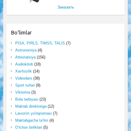
Заказать
Bo‘limlar
PISA, PIRLS, TIMSS, TALIS
(7)
Astronomiya
(4)
Attestatsiya
(156)
Audiokitob
(18)
Xavfsizlik
(14)
Videodars
(38)
Sport turlari
(9)
Viktorina
(3)
Bola tarbiyasi
(23)
Maktab direktoriga
(12)
Lavozim yo'riqnomasi
(7)
Maktabgacha ta’lim
(4)
O‘lchov birliklari
(5)