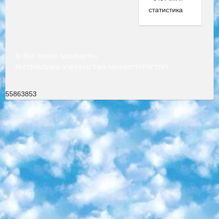
© Все права защищены
РЕСПУБЛИКА УЗБЕКИСТАН МИНИСТРЕРСТВО ДОШКОЛЬНОГО И ШКОЛЬНОГО ОБРАЗОВАНИЯ КОМАНДА в общеобразовательных учреждениях в 2023-2024 учебном году организация и проведение итоговой государственной аттестации обучающихся о Министра дошкольного и школьного образования Республики Узбекистан от 4 марта 2008 года (постановлением Минюста от 20 марта 2008 года № 1778 государственной регистрации) «Итоговое состояние учащихся общего среднего образования на основании положения об утверждении положения об аттестации общего среднего образования выпускной экзамен студентов в образовательных учреждениях в 2023-2024 учебном году В целях организации и прохождения аттестации приказываю: 1. Следующее: перечень предметов, по которым будет проводиться итоговая государственная аттестация и экзамен формы перевода согласно приложению 1; сертификаты международного образца, оценивающие уровень владения иностранными языками перечень согласно приложению 2; 2. Педагогический при специализированных образовательных учреждениях. научно-практический центр квалификации и международной оценки (Д.Давидова) 2024 г. До 25 марта: задания по предметам, по которым будет проводиться итоговая аттестация разработка и утверждение технических условий; итоговая аттестация на основании разработанного предметного задания разработка вопросов по предметам (устно и письменно), экзамен передача; общеобразовательные средние школы и специальные учебные заведения учащиеся выпускных классов школ и интернатов в агентской системе подготовка базы данных экзаменационных материалов и критериев оценки; перевод базы экзаменационных материалов на все языки обучения подать в Республиканский образовательный центр для изготовления; варианты экзаменов на основе разработанных контрольных материалов пусть будут поставлены задачи формирования. 3. Республиканский образовательный центр (Ш.Худайкулов) до 5 апреля 2024 года. до: база данных предоставленных экзаменационных материалов на все языки обучения перевод и экспертиза; для слепых, слабовидящих, глухих, слабослышащих и умственно отсталых детей учащиеся выпускных классов специализированных школ и школ-интернатов база данных экзаменационных материалов на всех преподаваемых языках подготовка критериев оценки; специализированные школы для умственно отсталых детей и технологии для учащихся выпускных классов школ-интернатов разработка соответствующих рекомендаций и критериев проведения ЕГЭ по естествознанию давать задания. 4. Педагогический при специализированных образовательных учреждениях. Научно-практический центр навыков и международной оценки (Д.Давидова), Республика образовательный центр (Худайкулов Ш.) итоговый государственный аттестационный экзамен ориентирован на творческое и логическое мышление при подготовке базы материалов учитывать введение заданий. 5. Следует отметить, что: сертификат государственного образца о знании общеобразовательного предмета и как минимум национальный уровень B1 по предметам на иностранных языках, указанным в Приложении 2. или международно признанный сертификат эквивалентного уровня студенты, изучающие определенный предмет, освобождаются от экзамена; по соответствующим предметам запланирована итоговая государственная аттестация за день до дня, путем жеребьевки Рабочей группой (в письменной форме по предметам, проводимым в форме) из числа сформированных вариантов выбрано 2 варианта; 2 выбранных варианта экзамена анонсированы на официальном сайте министерства и все выпускники по всей стране на основе этих вариантов проводит итоговую государственную аттестацию. 6. Государственное образование учащихся средних общеобразовательных учреждений. знания в соответствии с квалификационными требованиями, которые необходимо приобрести на основании стандартов итоговый (выпускной) контроль для 9 и 11 классов в целях тестирования Экзамены (далее – экзамены) состоят из предметов, перечисленных в приложении 1. будет сделано. 7. Экзамены пройдут с 26 мая по 15 июня 2024 г. (кроме науки физического воспитания). 8. Физическая для учащихся 9 классов общесредних образовательных учреждений. Экзамены по предмету «Образование, квалификация медицина» 1-6 мая 2024 года. сотрудники перевести под присмотр (с отклонениями в физическом или умственном развитии) специализированная школа для детей, школы-интернаты и со сколиозом школы-интернаты санаторного типа для больных детей исключены). 9. Он был слепым, слабовидящим и имел нарушения опорно-двигательного аппарата. экзамены в специализированных школах и интернатах для детей должны проводиться исходя из требований, предъявляемых к общеобразовательным учреждениям (физкультура кроме науки). 10. Специализированная школа для глухих и слабослышащих детей. и экзамены в интернатах и быть реализован в виде письменного теста по математике. 11. Специальность для умственно отсталых детей. Для 9 класса Родной язык и литературное письмо Государственный язык (язык обучения – узбекский). для неклассов) написано Математическое письмо Письменная/устная история Узбекистана Физическое воспитание практично Итоговый контроль Для 11 класса Написание родного языка и литературы (эссе) Математическое письмо Узбекский язык (обучение на узбекском языке) не посещающее общее среднее образование для учреждений)/Образовательное учреждение выбор письменный и устный Иностранный язык письменный/устный Письменная/устная история Узбекистана *По выбору студента:  Химия  Физика  Основы государственного права  География 10 бесплатных образовательных ресурсов - Мы составили подборку онлайн-проектов с интерактивными упражнениями, видеолекциями и статьями. Они помогут вам обрести новые и освежить старые знания бесплатно. 1. «ИНТУИТ» Старейшая образовательная площадка Рунета. Здесь вы найдёте сотни текстовых и видеокурсов на десятки различных тем — от программирования до психологии. Многие курсы подготовлены российскими университетами и крупными международными компаниями вроде Intel и Microsoft. Самостоятельное обучение бесплатное, но желающие могут оплатить услуги персональных наставников. 2. «Смартия» знакомит с актуальными профессиями и подсказывает, как им обучаться. Выбрав заинтересовавшую вас специальность — SMM-специалист, фотограф, веб-дизайнер или другую, — увидите список необходимых для неё умений. Чтобы вы могли освоить их самостоятельно, для каждого умения площадка отображает подборку ссылок на учебные материалы. Хотя «Смартия» ориентируется на русскоязычную аудиторию, часть контента всё же доступна только на английском. 3. «Лекторий Физтеха» Проект Московского физико-технического института (Физтеха). С его помощью вы можете смотреть онлайн серии лекций, записанные на видео в этом вузе. В числе доступных предметов — физика, биология, химия, информационные технологии и другие. К некоторым лекциям администрация ресурса прилагает готовые конспекты, которые можно скачивать в PDF-формате. 4. ITMOcourses Онлайн-площадка Санкт-Петербургского национального исследовательского университета информационных технологий, механики и оптики (ИТМО). Ресурс предоставляет свободный доступ к курсам, разработанным в этом вузе. Каталог материалов разбит на четыре категории: «Оптические системы и технологии», «Приборостроение и робототехника», «Информационные технологии» и «Биотехнологии». Курсы состоят из видеолекций, интерактивных демонстраций и заданий. 5. «КиберЛенинка» Электронная научная библиотека открытого доступа. Каталог площадки регулярно обрастает текстами статей из различных научных изданий. Сгруппированные по журналам и рубрикам публикации можно читать онлайн или скачивать целиком в PDF-формате. Проект нацелен на популяризацию науки за счёт открытого доступа к качественной информации. 6. «ПостНаука» На этом ресурсе публикуют подборки видеолекций, составленные экспертами из разных отраслей и объединённые общими темами. Среди них, к примеру, есть серии «Биоинформатика и геномика», «Культура средневековой Скандинавии» и Cinema Studies о теории кино. Каждая подборка лекций — логически связанная история, рассказанная экспертом от первого лица. Кроме того, на сайте появляются научно-образовательные статьи и тесты на разные темы. 7. «Newочём» Команда проекта «Newочём» отбирает самые интересные тексты из англоязычных СМИ и переводит те из них, за которые голосуют участники сообщества «ВКонтакте». По большей части это научно-популярные статьи. Редакторы придумывают лишь заголовки, в остальном содержание переводов соответствует оригиналам. Полные тексты можно читать прямо в социальной сети. 8. InternetUrok Онлайн-база материалов по основным дисциплинам школьной программы. Информация на сайте структурирована по классам, предметам и темам (урокам). Каждый урок состоит из видеолекций и конспектов. Есть также интерактивные тренажёры и тесты для закрепления пройденного материала. Даже если вы давно окончили школу, возможность повторить программу старших классов всегда может пригодиться. 9. Edutainme Ещё один ресурс об образовании. В отличие от Newtonew, как мне кажется, Edutainme больше ориентируется на представителей индустрии: педагогов, предпринимателей, разработчиков образовательных проектов. Но и любой, кто просто стремится к саморазвитию, найдёт на сайте много полезного и интересного для себя. Например, информацию о новых курсах и образовательных сервисах. 10. Newtonew Онлайн-медиа об образовании и обучении в широком смысле. Авторы Newtonew пишут об инструментах, заведениях, тактиках и стратегиях, которые помогают учить других и получать новые знания самостоятельно. На этой площадке вы найдёте новости, обзоры, аналитические мате
55863853