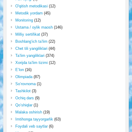
O'qitish metodikasi
(12)
Metodik yordam
(45)
Monitoring
(12)
Ustama / oylik maosh
(146)
Milliy sertifikat
(37)
Boshlang‘ich ta’lim
(22)
Chet tili yangiliklari
(44)
Ta’lim yangiliklari
(374)
Xorijda ta’lim tizimi
(12)
E’lon
(16)
Olimpiada
(87)
So‘rovnoma
(1)
Tashkilot
(3)
Ochiq dars
(9)
Qo‘shiqlar
(1)
Malaka oshirish
(19)
Imtihonga tayyorgarlik
(63)
Foydali veb saytlar
(6)