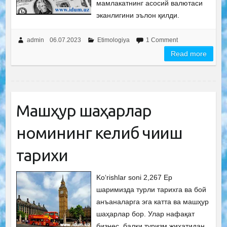
мамлакатнинг асосий валютаси
эканлигини эълон қилди.
admin
06.07.2023
Etimologiya
1 Comment
Read more
Машҳур шаҳарлар
номининг келиб чиқиш
тарихи
Ko‘rishlar soni 2,267 Ер
шаримизда турли тарихга ва бой
анъаналарга эга катта ва машҳур
шаҳарлар бор. Улар нафақат
бизнес, балки туризм жиҳатидан