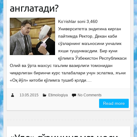
англатади?
Ko‘rishlar soni 3,460
Университетга эндигина кирган
пайтимда Ректор, Декан каби
сўзларнинг маъносини унчалик
яхши тушунмасдим. Бир куни
қўлимга Ўзбекистон Республикаси
Олий ва ўрта махсус таълим вазирлиги томонидан
чиқарлиган биринчи курс талабалари учун эслатма, яъни
«Оқ йўл» китоби қўлимга тушиб қолди.…
13.05.2015
Etimologiya
No Comments
Read more