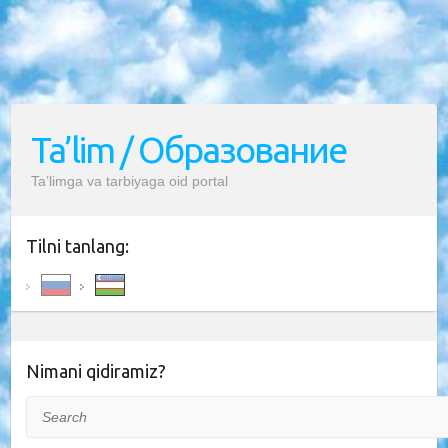
Ta’lim / Образование
Ta’limga va tarbiyaga oid portal
Tilni tanlang:
Nimani qidiramiz?
Search