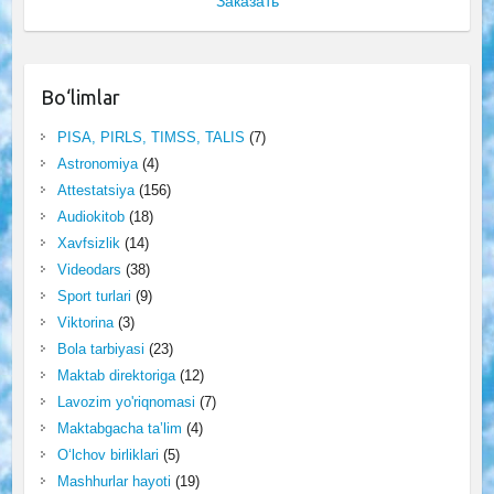
Заказать
Bo‘limlar
PISA, PIRLS, TIMSS, TALIS
(7)
Astronomiya
(4)
Attestatsiya
(156)
Audiokitob
(18)
Xavfsizlik
(14)
Videodars
(38)
Sport turlari
(9)
Viktorina
(3)
Bola tarbiyasi
(23)
Maktab direktoriga
(12)
Lavozim yo'riqnomasi
(7)
Maktabgacha ta’lim
(4)
O‘lchov birliklari
(5)
Mashhurlar hayoti
(19)