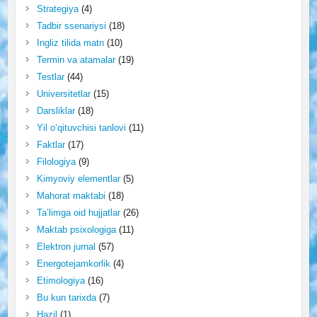
Strategiya
(4)
Tadbir ssenariysi
(18)
Ingliz tilida matn
(10)
Termin va atamalar
(19)
Testlar
(44)
Universitetlar
(15)
Darsliklar
(18)
Yil o‘qituvchisi tanlovi
(11)
Faktlar
(17)
Filologiya
(9)
Kimyoviy elementlar
(5)
Mahorat maktabi
(18)
Ta’limga oid hujjatlar
(26)
Maktab psixologiga
(11)
Elektron jurnal
(57)
Energotejamkorlik
(4)
Etimologiya
(16)
Bu kun tarixda
(7)
Hazil
(1)