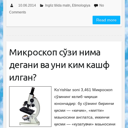
10.06.2014
Ingliz tilida matn
,
Etimologiya
No
Comments
Read more
Микроскоп сўзи нима
дегани ва уни ким кашф
қилган?
Ko‘rishlar soni 3,461 Микроскоп
сўзининг келиб чиқиши
юнончадир: бу сўзнинг биринчи
қисми — «кичик», «митти»
маьносини англатса, иккинчи
қисми — «кузатувчи» маьносини