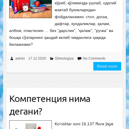
кўриб, қўлимизда ушлаб, одатий
мактаб буюмларидан
фойдаланамиз: стол, доска,
дафтар, кундаликлар, қалам,
албом, пластилин … биз “дарслик”, “қалам”, “ручка” ва
бошқа сўзларнинг қандай келиб чиққанлиги ҳақида
биламизми?
admin
17.12.2020
Etimologiya
No Comments
Read more
Компетенция нима
дегани?
Ko‘rishlar soni 16,137 Янги ўқув