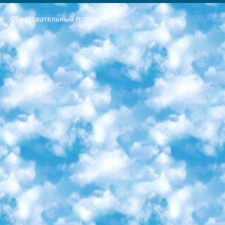
Образовательный портал
РЕСПУБЛИКА УЗБЕКИСТАН МИНИСТРЕРСТВО ДОШКОЛЬНОГО И ШКОЛЬНОГО ОБРАЗОВАНИЯ КОМАНДА в общеобразовательных учреждениях в 2023-2024 учебном году организация и проведение итоговой государственной аттестации обучающихся о Министра дошкольного и школьного образования Республики Узбекистан от 4 марта 2008 года (постановлением Минюста от 20 марта 2008 года № 1778 государственной регистрации) «Итоговое состояние учащихся общего среднего образования на основании положения об утверждении положения об аттестации общего среднего образования выпускной экзамен студентов в образовательных учреждениях в 2023-2024 учебном году В целях организации и прохождения аттестации приказываю: 1. Следующее: перечень предметов, по которым будет проводиться итоговая государственная аттестация и экзамен формы перевода согласно приложению 1; сертификаты международного образца, оценивающие уровень владения иностранными языками перечень согласно приложению 2; 2. Педагогический при специализированных образовательных учреждениях. научно-практический центр квалификации и международной оценки (Д.Давидова) 2024 г. До 25 марта: задания по предметам, по которым будет проводиться итоговая аттестация разработка и утверждение технических условий; итоговая аттестация на основании разработанного предметного задания разработка вопросов по предметам (устно и письменно), экзамен передача; общеобразовательные средние школы и специальные учебные заведения учащиеся выпускных классов школ и интернатов в агентской системе подготовка базы данных экзаменационных материалов и критериев оценки; перевод базы экзаменационных материалов на все языки обучения подать в Республиканский образовательный центр для изготовления; варианты экзаменов на основе разработанных контрольных материалов пусть будут поставлены задачи формирования. 3. Республиканский образовательный центр (Ш.Худайкулов) до 5 апреля 2024 года. до: база данных предоставленных экзаменационных материалов на все языки обучения перевод и экспертиза; для слепых, слабовидящих, глухих, слабослышащих и умственно отсталых детей учащиеся выпускных классов специализированных школ и школ-интернатов база данных экзаменационных материалов на всех преподаваемых языках подготовка критериев оценки; специализированные школы для умственно отсталых детей и технологии для учащихся выпускных классов школ-интернатов разработка соответствующих рекомендаций и критериев проведения ЕГЭ по естествознанию давать задания. 4. Педагогический при специализированных образовательных учреждениях. Научно-практический центр навыков и международной оценки (Д.Давидова), Республика образовательный центр (Худайкулов Ш.) итоговый государственный аттестационный экзамен ориентирован на творческое и логическое мышление при подготовке базы материалов учитывать введение заданий. 5. Следует отметить, что: сертификат государственного образца о знании общеобразовательного предмета и как минимум национальный уровень B1 по предметам на иностранных языках, указанным в Приложении 2. или международно признанный сертификат эквивалентного уровня студенты, изучающие определенный предмет, освобождаются от экзамена; по соответствующим предметам запланирована итоговая государственная аттестация за день до дня, путем жеребьевки Рабочей группой (в письменной форме по предметам, проводимым в форме) из числа сформированных вариантов выбрано 2 варианта; 2 выбранных варианта экзамена анонсированы на официальном сайте министерства и все выпускники по всей стране на основе этих вариантов проводит итоговую государственную аттестацию. 6. Государственное образование учащихся средних общеобразовательных учреждений. знания в соответствии с квалификационными требованиями, которые необходимо приобрести на основании стандартов итоговый (выпускной) контроль для 9 и 11 классов в целях тестирования Экзамены (далее – экзамены) состоят из предметов, перечисленных в приложении 1. будет сделано. 7. Экзамены пройдут с 26 мая по 15 июня 2024 г. (кроме науки физического воспитания). 8. Физическая для учащихся 9 классов общесредних образовательных учреждений. Экзамены по предмету «Образование, квалификация медицина» 1-6 мая 2024 года. сотрудники перевести под присмотр (с отклонениями в физическом или умственном развитии) специализированная школа для детей, школы-интернаты и со сколиозом школы-интернаты санаторного типа для больных детей исключены). 9. Он был слепым, слабовидящим и имел нарушения опорно-двигательного аппарата. экзамены в специализированных школах и интернатах для детей должны проводиться исходя из требований, предъявляемых к общеобразовательным учреждениям (физкультура кроме науки). 10. Специализированная школа для глухих и слабослышащих детей. и экзамены в интернатах и быть реализован в виде письменного теста по математике. 11. Специальность для умственно отсталых детей. Для 9 класса Родной язык и литературное письмо Государственный язык (язык обучения – узбекский). для неклассов) написано Математическое письмо Письменная/устная история Узбекистана Физическое воспитание практично Итоговый контроль Для 11 класса Написание родного языка и литературы (эссе) Математическое письмо Узбекский язык (обучение на узбекском языке) не посещающее общее среднее образование для учреждений)/Образовательное учреждение выбор письменный и устный Иностранный язык письменный/устный Письменная/устная история Узбекистана *По выбору студента:  Химия  Физика  Основы государственного права  География 10 бесплатных образовательных ресурсов - Мы составили подборку онлайн-проектов с интерактивными упражнениями, видеолекциями и статьями. Они помогут вам обрести новые и освежить старые знания бесплатно. 1. «ИНТУИТ» Старейшая образовательная площадка Рунета. Здесь вы найдёте сотни текстовых и видеокурсов на десятки различных тем — от программирования до психологии. Многие курсы подготовлены российскими университетами и крупными международными компаниями вроде Intel и Microsoft. Самостоятельное обучение бесплатное, но желающие могут оплатить услуги персональных наставников. 2. «Смартия» знакомит с актуальными профессиями и подсказывает, как им обучаться. Выбрав заинтересовавшую вас специальность — SMM-специалист, фотограф, веб-дизайнер или другую, — увидите список необходимых для неё умений. Чтобы вы могли освоить их самостоятельно, для каждого умения площадка отображает подборку ссылок на учебные материалы. Хотя «Смартия» ориентируется на русскоязычную аудиторию, часть контента всё же доступна только на английском. 3. «Лекторий Физтеха» Проект Московского физико-технического института (Физтеха). С его помощью вы можете смотреть онлайн серии лекций, записанные на видео в этом вузе. В числе доступных предметов — физика, биология, химия, информационные технологии и другие. К некоторым лекциям администрация ресурса прилагает готовые конспекты, которые можно скачивать в PDF-формате. 4. ITMOcourses Онлайн-площадка Санкт-Петербургского национального исследовательского университета информационных технологий, механики и оптики (ИТМО). Ресурс предоставляет свободный доступ к курсам, разработанным в этом вузе. Каталог материалов разбит на четыре категории: «Оптические системы и технологии», «Приборостроение и робототехника», «Информационные технологии» и «Биотехнологии». Курсы состоят из видеолекций, интерактивных демонстраций и заданий. 5. «КиберЛенинка» Электронная научная библиотека открытого доступа. Каталог площадки регулярно обрастает текстами статей из различных научных изданий. Сгруппированные по журналам и рубрикам публикации можно читать онлайн или скачивать целиком в PDF-формате. Проект нацелен на популяризацию науки за счёт открытого доступа к качественной информации. 6. «ПостНаука» На этом ресурсе публикуют подборки видеолекций, составленные экспертами из разных отраслей и объединённые общими темами. Среди них, к примеру, есть серии «Биоинформатика и геномика», «Культура средневековой Скандинавии» и Cinema Studies о теории кино. Каждая подборка лекций — логически связанная история, рассказанная экспертом от первого лица. Кроме того, на сайте появляются научно-образовательные статьи и тесты на разные темы. 7. «Newочём» Команда проекта «Newочём» отбирает самые интересные тексты из англоязычных СМИ и переводит те из них, за которые голосуют участники сообщества «ВКонтакте». По большей части это научно-популярные статьи. Редакторы придумывают лишь заголовки, в остальном содержание переводов соответствует оригиналам. Полные тексты можно читать прямо в социальной сети. 8. InternetUrok Онлайн-база материалов по основным дисциплинам школьной программы. Информация на сайте структурирована по классам, предметам и темам (урокам). Каждый урок состоит из видеолекций и конспектов. Есть также интерактивные тренажёры и тесты для закрепления пройденного материала. Даже если вы давно окончили школу, возможность повторить программу старших классов всегда может пригодиться. 9. Edutainme Ещё один ресурс об образовании. В отличие от Newtonew, как мне кажется, Edutainme больше ориентируется на представителей индустрии: педагогов, предпринимателей, разработчиков образовательных проектов. Но и любой, кто просто стремится к саморазвитию, найдёт на сайте много полезного и интересного для себя. Например, информацию о новых курсах и образовательных сервисах. 10. Newtonew Онлайн-медиа об образовании и обучении в широком смысле. Авторы Newtonew пишут об инструментах, заведениях, тактиках и стратегиях, которые помогают учить других и получать новые знания самостоятельно. На этой площадке вы найдёте новости, обзоры, аналитические мат