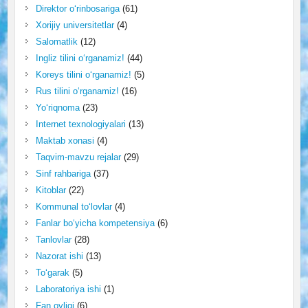
Direktor o‘rinbosariga
(61)
Xorijiy universitetlar
(4)
Salomatlik
(12)
Ingliz tilini o‘rganamiz!
(44)
Koreys tilini o‘rganamiz!
(5)
Rus tilini o‘rganamiz!
(16)
Yo‘riqnoma
(23)
Internet texnologiyalari
(13)
Maktab xonasi
(4)
Taqvim-mavzu rejalar
(29)
Sinf rahbariga
(37)
Kitoblar
(22)
Kommunal to‘lovlar
(4)
Fanlar bo‘yicha kompetensiya
(6)
Tanlovlar
(28)
Nazorat ishi
(13)
To‘garak
(5)
Laboratoriya ishi
(1)
Fan oyligi
(6)