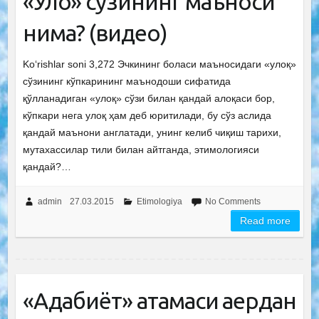
«Улоқ» сўзининг маъноси
нима? (видео)
Ko‘rishlar soni 3,272 Эчкининг боласи маъносидаги «улоқ»
сўзининг кўпкарининг маънодоши сифатида
қўлланадиган «улоқ» сўзи билан қандай алоқаси бор,
кўпкари нега улоқ ҳам деб юритилади, бу сўз аслида
қандай маънони англатади, унинг келиб чиқиш тарихи,
мутахассилар тили билан айтганда, этимологияси
қандай?…
admin
27.03.2015
Etimologiya
No Comments
Read more
«Адабиёт» атамаси қаердан