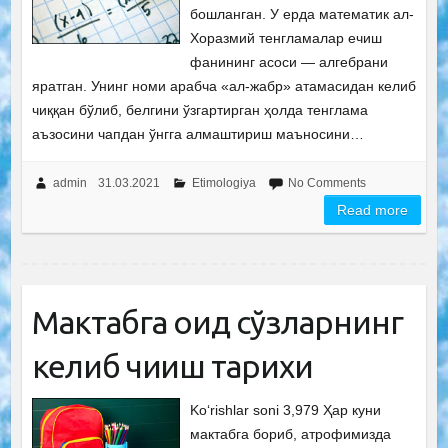
бошланган. У ерда математик ал-
Хоразмий тенгламалар ечиш
фанининг асоси — алгебрани
яратган. Унинг номи арабча «ал-жабр» атамасидан келиб
чиққан бўлиб, белгини ўзгартирган ҳолда тенглама
аъзосини чапдан ўнгга алмаштириш маъносини…
admin
31.03.2021
Etimologiya
No Comments
Read more
Мактабга оид сўзларнинг
келиб чиқиш тарихи
Ko‘rishlar soni 3,979 Ҳар куни
мактабга бориб, атрофимизда