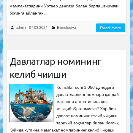
мамлакатларини Ўртаер денгизи билан бирлаштирувчи
боғинга айланган.
admin
07.03.2024
Etimologiya
Read more
Давлатлар номининг
келиб чиқиши
Ko‘rishlar soni 3,050 Дунёдаги
давлатларнинг номлари қандай
маънони англатишига ҳеч
қизиқиб кўрганмисиз? Хар бир
давлат номининг келиб чиқиши
тарихий воқеалар билан боғлиқ.
Қуйида кўпгина мамлакат номларининг келиб чиқиши