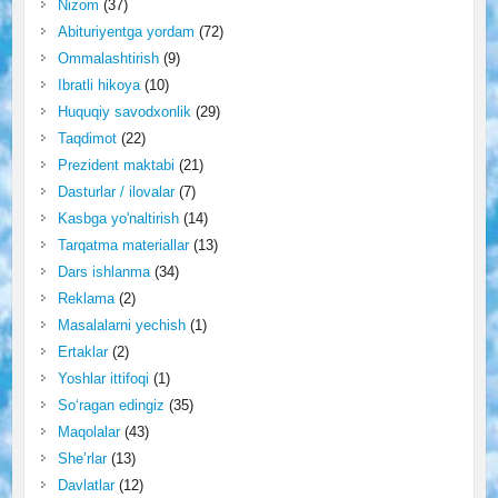
Nizom
(37)
Abituriyentga yordam
(72)
Ommalashtirish
(9)
Ibratli hikoya
(10)
Huquqiy savodxonlik
(29)
Taqdimot
(22)
Prezident maktabi
(21)
Dasturlar / ilovalar
(7)
Kasbga yo'naltirish
(14)
Tarqatma materiallar
(13)
Dars ishlanma
(34)
Reklama
(2)
Masalalarni yechish
(1)
Ertaklar
(2)
Yoshlar ittifoqi
(1)
So‘ragan edingiz
(35)
Maqolalar
(43)
She’rlar
(13)
Davlatlar
(12)