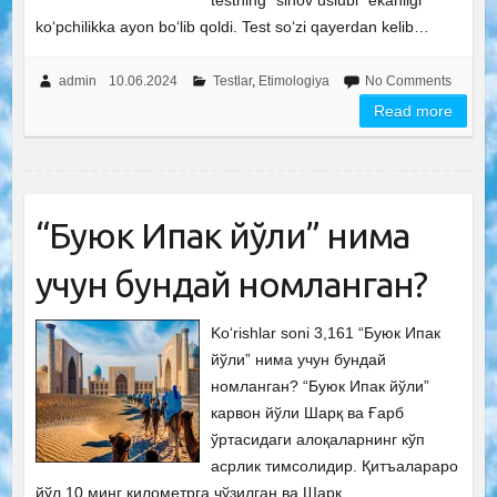
testning “sinov uslubi” ekanligi
ko‘pchilikka ayon bo‘lib qoldi. Test so‘zi qayerdan kelib…
admin
10.06.2024
Testlar
,
Etimologiya
No Comments
Read more
“Буюк Ипак йўли” нима
учун бундай номланган?
Ko‘rishlar soni 3,161 “Буюк Ипак
йўли” нима учун бундай
номланган? “Буюк Ипак йўли”
карвон йўли Шарқ ва Ғарб
ўртасидаги алоқаларнинг кўп
асрлик тимсолидир. Қитъалараро
йўл 10 минг километрга чўзилган ва Шарқ