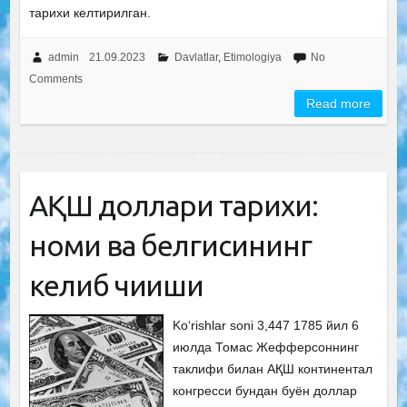
тарихи келтирилган.
admin
21.09.2023
Davlatlar
,
Etimologiya
No
Comments
Read more
АҚШ доллари тарихи:
номи ва белгисининг
келиб чиқиши
Ko‘rishlar soni 3,447 1785 йил 6
июлда Томас Жефферсоннинг
таклифи билан АҚШ континентал
конгресси бундан буён доллар