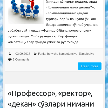
йилидан кўпчилик педагогларда
«Компетенция нима дегани?»,
«Компетенциянинг қандай
турлари бор?» ва шунга ўхшаш
бошқа саволлар кўплаб учрагани
сабабли сайтимизда «Фанлар бўйича компетенция»
рукни очилди. Ушбу рукнда хар бир фандан
компетенциялар ҳақида ўзбек ва рус тилида…
03.09.2017
Fanlar bo‘yicha kompetensiya
,
Etimologiya
2 Comments
Read more
«Профессор», «ректор»,
«декан» сўзлари нимани