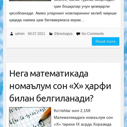
ҳам бошқалар учун қизиқарли
ҳисобланади. Аммо уларнинг номларининг келиб чиқиши
ҳақида хамма ҳам билавермаса керак…
admin
08.07.2021
Etimologiya
No Comments
Read more
Нега математикада
номаълум сон «Х» ҳарфи
билан белгиланади?
Ko‘rishlar soni 2,158
Математикадаги номаълум сон
«Х» тарихи IX асрда Хоразмда