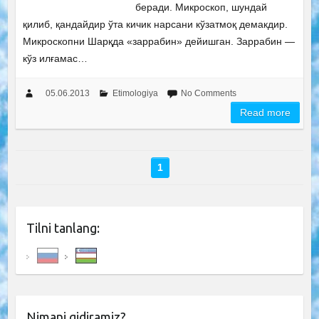
беради. Микроскоп, шундай
қилиб, қандайдир ўта кичик нарсани кўзатмоқ демакдир.
Микроскопни Шарқда «заррабин» дейишган. Заррабин —
кўз илғамас…
05.06.2013
Etimologiya
No Comments
Read more
1
Tilni tanlang:
Nimani qidiramiz?