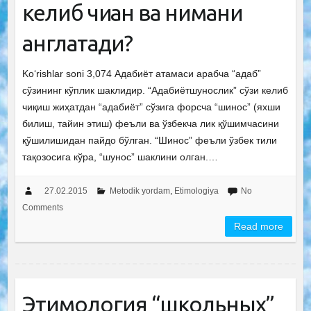
келиб чиққан ва нимани
англатади?
Ko‘rishlar soni 3,074 Адабиёт атамаси арабча “адаб”
сўзининг кўплик шаклидир. “Адабиётшунослик” сўзи келиб
чиқиш жиҳатдан “адабиёт” сўзига форсча “шинос” (яхши
билиш, тайин этиш) феъли ва ўзбекча лик қўшимчасини
қўшилишидан пайдо бўлган. “Шинос” феъли ўзбек тили
тақозосига кўра, “шунос” шаклини олган.…
27.02.2015
Metodik yordam
,
Etimologiya
No
Comments
Read more
Этимология “школьных”