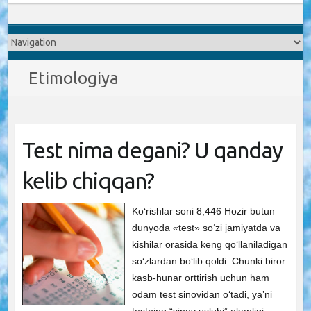
Etimologiya
Test nima degani? U qanday
kelib chiqqan?
Ko‘rishlar soni 8,446 Hozir butun
dunyoda «test» so‘zi jamiyatda va
kishilar orasida keng qo‘llaniladigan
so‘zlardan bo‘lib qoldi. Chunki biror
kasb-hunar orttirish uchun ham
odam test sinovidan o‘tadi, ya’ni