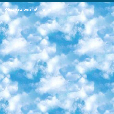
Образовательный портал
РЕСПУБЛИКА УЗБЕКИСТАН МИНИСТРЕРСТВО ДОШКОЛЬНОГО И ШКОЛЬНОГО ОБРАЗОВАНИЯ КОМАНДА в общеобразовательных учреждениях в 2023-2024 учебном году организация и проведение итоговой государственной аттестации обучающихся о Министра дошкольного и школьного образования Республики Узбекистан от 4 марта 2008 года (постановлением Минюста от 20 марта 2008 года № 1778 государственной регистрации) «Итоговое состояние учащихся общего среднего образования на основании положения об утверждении положения об аттестации общего среднего образования выпускной экзамен студентов в образовательных учреждениях в 2023-2024 учебном году В целях организации и прохождения аттестации приказываю: 1. Следующее: перечень предметов, по которым будет проводиться итоговая государственная аттестация и экзамен формы перевода согласно приложению 1; сертификаты международного образца, оценивающие уровень владения иностранными языками перечень согласно приложению 2; 2. Педагогический при специализированных образовательных учреждениях. научно-практический центр квалификации и международной оценки (Д.Давидова) 2024 г. До 25 марта: задания по предметам, по которым будет проводиться итоговая аттестация разработка и утверждение технических условий; итоговая аттестация на основании разработанного предметного задания разработка вопросов по предметам (устно и письменно), экзамен передача; общеобразовательные средние школы и специальные учебные заведения учащиеся выпускных классов школ и интернатов в агентской системе подготовка базы данных экзаменационных материалов и критериев оценки; перевод базы экзаменационных материалов на все языки обучения подать в Республиканский образовательный центр для изготовления; варианты экзаменов на основе разработанных контрольных материалов пусть будут поставлены задачи формирования. 3. Республиканский образовательный центр (Ш.Худайкулов) до 5 апреля 2024 года. до: база данных предоставленных экзаменационных материалов на все языки обучения перевод и экспертиза; для слепых, слабовидящих, глухих, слабослышащих и умственно отсталых детей учащиеся выпускных классов специализированных школ и школ-интернатов база данных экзаменационных материалов на всех преподаваемых языках подготовка критериев оценки; специализированные школы для умственно отсталых детей и технологии для учащихся выпускных классов школ-интернатов разработка соответствующих рекомендаций и критериев проведения ЕГЭ по естествознанию давать задания. 4. Педагогический при специализированных образовательных учреждениях. Научно-практический центр навыков и международной оценки (Д.Давидова), Республика образовательный центр (Худайкулов Ш.) итоговый государственный аттестационный экзамен ориентирован на творческое и логическое мышление при подготовке базы материалов учитывать введение заданий. 5. Следует отметить, что: сертификат государственного образца о знании общеобразовательного предмета и как минимум национальный уровень B1 по предметам на иностранных языках, указанным в Приложении 2. или международно признанный сертификат эквивалентного уровня студенты, изучающие определенный предмет, освобождаются от экзамена; по соответствующим предметам запланирована итоговая государственная аттестация за день до дня, путем жеребьевки Рабочей группой (в письменной форме по предметам, проводимым в форме) из числа сформированных вариантов выбрано 2 варианта; 2 выбранных варианта экзамена анонсированы на официальном сайте министерства и все выпускники по всей стране на основе этих вариантов проводит итоговую государственную аттестацию. 6. Государственное образование учащихся средних общеобразовательных учреждений. знания в соответствии с квалификационными требованиями, которые необходимо приобрести на основании стандартов итоговый (выпускной) контроль для 9 и 11 классов в целях тестирования Экзамены (далее – экзамены) состоят из предметов, перечисленных в приложении 1. будет сделано. 7. Экзамены пройдут с 26 мая по 15 июня 2024 г. (кроме науки физического воспитания). 8. Физическая для учащихся 9 классов общесредних образовательных учреждений. Экзамены по предмету «Образование, квалификация медицина» 1-6 мая 2024 года. сотрудники перевести под присмотр (с отклонениями в физическом или умственном развитии) специализированная школа для детей, школы-интернаты и со сколиозом школы-интернаты санаторного типа для больных детей исключены). 9. Он был слепым, слабовидящим и имел нарушения опорно-двигательного аппарата. экзамены в специализированных школах и интернатах для детей должны проводиться исходя из требований, предъявляемых к общеобразовательным учреждениям (физкультура кроме науки). 10. Специализированная школа для глухих и слабослышащих детей. и экзамены в интернатах и быть реализован в виде письменного теста по математике. 11. Специальность для умственно отсталых детей. Для 9 класса Родной язык и литературное письмо Государственный язык (язык обучения – узбекский). для неклассов) написано Математическое письмо Письменная/устная история Узбекистана Физическое воспитание практично Итоговый контроль Для 11 класса Написание родного языка и литературы (эссе) Математическое письмо Узбекский язык (обучение на узбекском языке) не посещающее общее среднее образование для учреждений)/Образовательное учреждение выбор письменный и устный Иностранный язык письменный/устный Письменная/устная история Узбекистана *По выбору студента:  Химия  Физика  Основы государственного права  География 10 бесплатных образовательных ресурсов - Мы составили подборку онлайн-проектов с интерактивными упражнениями, видеолекциями и статьями. Они помогут вам обрести новые и освежить старые знания бесплатно. 1. «ИНТУИТ» Старейшая образовательная площадка Рунета. Здесь вы найдёте сотни текстовых и видеокурсов на десятки различных тем — от программирования до психологии. Многие курсы подготовлены российскими университетами и крупными международными компаниями вроде Intel и Microsoft. Самостоятельное обучение бесплатное, но желающие могут оплатить услуги персональных наставников. 2. «Смартия» знакомит с актуальными профессиями и подсказывает, как им обучаться. Выбрав заинтересовавшую вас специальность — SMM-специалист, фотограф, веб-дизайнер или другую, — увидите список необходимых для неё умений. Чтобы вы могли освоить их самостоятельно, для каждого умения площадка отображает подборку ссылок на учебные материалы. Хотя «Смартия» ориентируется на русскоязычную аудиторию, часть контента всё же доступна только на английском. 3. «Лекторий Физтеха» Проект Московского физико-технического института (Физтеха). С его помощью вы можете смотреть онлайн серии лекций, записанные на видео в этом вузе. В числе доступных предметов — физика, биология, химия, информационные технологии и другие. К некоторым лекциям администрация ресурса прилагает готовые конспекты, которые можно скачивать в PDF-формате. 4. ITMOcourses Онлайн-площадка Санкт-Петербургского национального исследовательского университета информационных технологий, механики и оптики (ИТМО). Ресурс предоставляет свободный доступ к курсам, разработанным в этом вузе. Каталог материалов разбит на четыре категории: «Оптические системы и технологии», «Приборостроение и робототехника», «Информационные технологии» и «Биотехнологии». Курсы состоят из видеолекций, интерактивных демонстраций и заданий. 5. «КиберЛенинка» Электронная научная библиотека открытого доступа. Каталог площадки регулярно обрастает текстами статей из различных научных изданий. Сгруппированные по журналам и рубрикам публикации можно читать онлайн или скачивать целиком в PDF-формате. Проект нацелен на популяризацию науки за счёт открытого доступа к качественной информации. 6. «ПостНаука» На этом ресурсе публикуют подборки видеолекций, составленные экспертами из разных отраслей и объединённые общими темами. Среди них, к примеру, есть серии «Биоинформатика и геномика», «Культура средневековой Скандинавии» и Cinema Studies о теории кино. Каждая подборка лекций — логически связанная история, рассказанная экспертом от первого лица. Кроме того, на сайте появляются научно-образовательные статьи и тесты на разные темы. 7. «Newочём» Команда проекта «Newочём» отбирает самые интересные тексты из англоязычных СМИ и переводит те из них, за которые голосуют участники сообщества «ВКонтакте». По большей части это научно-популярные статьи. Редакторы придумывают лишь заголовки, в остальном содержание переводов соответствует оригиналам. Полные тексты можно читать прямо в социальной сети. 8. InternetUrok Онлайн-база материалов по основным дисциплинам школьной программы. Информация на сайте структурирована по классам, предметам и темам (урокам). Каждый урок состоит из видеолекций и конспектов. Есть также интерактивные тренажёры и тесты для закрепления пройденного материала. Даже если вы давно окончили школу, возможность повторить программу старших классов всегда может пригодиться. 9. Edutainme Ещё один ресурс об образовании. В отличие от Newtonew, как мне кажется, Edutainme больше ориентируется на представителей индустрии: педагогов, предпринимателей, разработчиков образовательных проектов. Но и любой, кто просто стремится к саморазвитию, найдёт на сайте много полезного и интересного для себя. Например, информацию о новых курсах и образовательных сервисах. 10. Newtonew Онлайн-медиа об образовании и обучении в широком смысле. Авторы Newtonew пишут об инструментах, заведениях, тактиках и стратегиях, которые помогают учить других и получать новые знания самостоятельно. На этой площадке вы найдёте новости, обзоры, аналитические мат