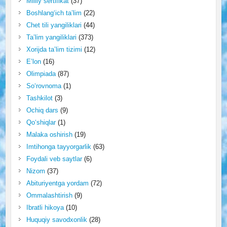
Milliy sertifikat
(37)
Boshlang‘ich ta’lim
(22)
Chet tili yangiliklari
(44)
Ta’lim yangiliklari
(373)
Xorijda ta’lim tizimi
(12)
E’lon
(16)
Olimpiada
(87)
So‘rovnoma
(1)
Tashkilot
(3)
Ochiq dars
(9)
Qo‘shiqlar
(1)
Malaka oshirish
(19)
Imtihonga tayyorgarlik
(63)
Foydali veb saytlar
(6)
Nizom
(37)
Abituriyentga yordam
(72)
Ommalashtirish
(9)
Ibratli hikoya
(10)
Huquqiy savodxonlik
(28)