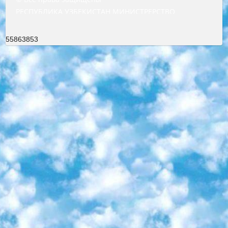
РЕСПУБЛИКА УЗБЕКИСТАН МИНИСТРЕРСТВО ДОШКОЛЬНОГО И ШКОЛЬНОГО ОБРАЗОВАНИЯ КОМАНДА в общеобразовательных учреждениях в 2023-2024 учебном году организация и проведение итоговой государственной аттестации обучающихся о Министра дошкольного и школьного образования Республики Узбекистан от 4 марта 2008 года (постановлением Минюста от 20 марта 2008 года № 1778 государственной регистрации) «Итоговое состояние учащихся общего среднего образования на основании положения об утверждении положения об аттестации общего среднего образования выпускной экзамен студентов в образовательных учреждениях в 2023-2024 учебном году В целях организации и прохождения аттестации приказываю: 1. Следующее: перечень предметов, по которым будет проводиться итоговая государственная аттестация и экзамен формы перевода согласно приложению 1; сертификаты международного образца, оценивающие уровень владения иностранными языками перечень согласно приложению 2; 2. Педагогический при специализированных образовательных учреждениях. научно-практический центр квалификации и международной оценки (Д.Давидова) 2024 г. До 25 марта: задания по предметам, по которым будет проводиться итоговая аттестация разработка и утверждение технических условий; итоговая аттестация на основании разработанного предметного задания разработка вопросов по предметам (устно и письменно), экзамен передача; общеобразовательные средние школы и специальные учебные заведения учащиеся выпускных классов школ и интернатов в агентской системе подготовка базы данных экзаменационных материалов и критериев оценки; перевод базы экзаменационных материалов на все языки обучения подать в Республиканский образовательный центр для изготовления; варианты экзаменов на основе разработанных контрольных материалов пусть будут поставлены задачи формирования. 3. Республиканский образовательный центр (Ш.Худайкулов) до 5 апреля 2024 года. до: база данных предоставленных экзаменационных материалов на все языки обучения перевод и экспертиза; для слепых, слабовидящих, глухих, слабослышащих и умственно отсталых детей учащиеся выпускных классов специализированных школ и школ-интернатов база данных экзаменационных материалов на всех преподаваемых языках подготовка критериев оценки; специализированные школы для умственно отсталых детей и технологии для учащихся выпускных классов школ-интернатов разработка соответствующих рекомендаций и критериев проведения ЕГЭ по естествознанию давать задания. 4. Педагогический при специализированных образовательных учреждениях. Научно-практический центр навыков и международной оценки (Д.Давидова), Республика образовательный центр (Худайкулов Ш.) итоговый государственный аттестационный экзамен ориентирован на творческое и логическое мышление при подготовке базы материалов учитывать введение заданий. 5. Следует отметить, что: сертификат государственного образца о знании общеобразовательного предмета и как минимум национальный уровень B1 по предметам на иностранных языках, указанным в Приложении 2. или международно признанный сертификат эквивалентного уровня студенты, изучающие определенный предмет, освобождаются от экзамена; по соответствующим предметам запланирована итоговая государственная аттестация за день до дня, путем жеребьевки Рабочей группой (в письменной форме по предметам, проводимым в форме) из числа сформированных вариантов выбрано 2 варианта; 2 выбранных варианта экзамена анонсированы на официальном сайте министерства и все выпускники по всей стране на основе этих вариантов проводит итоговую государственную аттестацию. 6. Государственное образование учащихся средних общеобразовательных учреждений. знания в соответствии с квалификационными требованиями, которые необходимо приобрести на основании стандартов итоговый (выпускной) контроль для 9 и 11 классов в целях тестирования Экзамены (далее – экзамены) состоят из предметов, перечисленных в приложении 1. будет сделано. 7. Экзамены пройдут с 26 мая по 15 июня 2024 г. (кроме науки физического воспитания). 8. Физическая для учащихся 9 классов общесредних образовательных учреждений. Экзамены по предмету «Образование, квалификация медицина» 1-6 мая 2024 года. сотрудники перевести под присмотр (с отклонениями в физическом или умственном развитии) специализированная школа для детей, школы-интернаты и со сколиозом школы-интернаты санаторного типа для больных детей исключены). 9. Он был слепым, слабовидящим и имел нарушения опорно-двигательного аппарата. экзамены в специализированных школах и интернатах для детей должны проводиться исходя из требований, предъявляемых к общеобразовательным учреждениям (физкультура кроме науки). 10. Специализированная школа для глухих и слабослышащих детей. и экзамены в интернатах и быть реализован в виде письменного теста по математике. 11. Специальность для умственно отсталых детей. Для 9 класса Родной язык и литературное письмо Государственный язык (язык обучения – узбекский). для неклассов) написано Математическое письмо Письменная/устная история Узбекистана Физическое воспитание практично Итоговый контроль Для 11 класса Написание родного языка и литературы (эссе) Математическое письмо Узбекский язык (обучение на узбекском языке) не посещающее общее среднее образование для учреждений)/Образовательное учреждение выбор письменный и устный Иностранный язык письменный/устный Письменная/устная история Узбекистана *По выбору студента:  Химия  Физика  Основы государственного права  География 10 бесплатных образовательных ресурсов - Мы составили подборку онлайн-проектов с интерактивными упражнениями, видеолекциями и статьями. Они помогут вам обрести новые и освежить старые знания бесплатно. 1. «ИНТУИТ» Старейшая образовательная площадка Рунета. Здесь вы найдёте сотни текстовых и видеокурсов на десятки различных тем — от программирования до психологии. Многие курсы подготовлены российскими университетами и крупными международными компаниями вроде Intel и Microsoft. Самостоятельное обучение бесплатное, но желающие могут оплатить услуги персональных наставников. 2. «Смартия» знакомит с актуальными профессиями и подсказывает, как им обучаться. Выбрав заинтересовавшую вас специальность — SMM-специалист, фотограф, веб-дизайнер или другую, — увидите список необходимых для неё умений. Чтобы вы могли освоить их самостоятельно, для каждого умения площадка отображает подборку ссылок на учебные материалы. Хотя «Смартия» ориентируется на русскоязычную аудиторию, часть контента всё же доступна только на английском. 3. «Лекторий Физтеха» Проект Московского физико-технического института (Физтеха). С его помощью вы можете смотреть онлайн серии лекций, записанные на видео в этом вузе. В числе доступных предметов — физика, биология, химия, информационные технологии и другие. К некоторым лекциям администрация ресурса прилагает готовые конспекты, которые можно скачивать в PDF-формате. 4. ITMOcourses Онлайн-площадка Санкт-Петербургского национального исследовательского университета информационных технологий, механики и оптики (ИТМО). Ресурс предоставляет свободный доступ к курсам, разработанным в этом вузе. Каталог материалов разбит на четыре категории: «Оптические системы и технологии», «Приборостроение и робототехника», «Информационные технологии» и «Биотехнологии». Курсы состоят из видеолекций, интерактивных демонстраций и заданий. 5. «КиберЛенинка» Электронная научная библиотека открытого доступа. Каталог площадки регулярно обрастает текстами статей из различных научных изданий. Сгруппированные по журналам и рубрикам публикации можно читать онлайн или скачивать целиком в PDF-формате. Проект нацелен на популяризацию науки за счёт открытого доступа к качественной информации. 6. «ПостНаука» На этом ресурсе публикуют подборки видеолекций, составленные экспертами из разных отраслей и объединённые общими темами. Среди них, к примеру, есть серии «Биоинформатика и геномика», «Культура средневековой Скандинавии» и Cinema Studies о теории кино. Каждая подборка лекций — логически связанная история, рассказанная экспертом от первого лица. Кроме того, на сайте появляются научно-образовательные статьи и тесты на разные темы. 7. «Newочём» Команда проекта «Newочём» отбирает самые интересные тексты из англоязычных СМИ и переводит те из них, за которые голосуют участники сообщества «ВКонтакте». По большей части это научно-популярные статьи. Редакторы придумывают лишь заголовки, в остальном содержание переводов соответствует оригиналам. Полные тексты можно читать прямо в социальной сети. 8. InternetUrok Онлайн-база материалов по основным дисциплинам школьной программы. Информация на сайте структурирована по классам, предметам и темам (урокам). Каждый урок состоит из видеолекций и конспектов. Есть также интерактивные тренажёры и тесты для закрепления пройденного материала. Даже если вы давно окончили школу, возможность повторить программу старших классов всегда может пригодиться. 9. Edutainme Ещё один ресурс об образовании. В отличие от Newtonew, как мне кажется, Edutainme больше ориентируется на представителей индустрии: педагогов, предпринимателей, разработчиков образовательных проектов. Но и любой, кто просто стремится к саморазвитию, найдёт на сайте много полезного и интересного для себя. Например, информацию о новых курсах и образовательных сервисах. 10. Newtonew Онлайн-медиа об образовании и обучении в широком смысле. Авторы Newtonew пишут об инструментах, заведениях, тактиках и стратегиях, которые помогают учить других и получать новые знания самостоятельно. На этой площадке вы найдёте новости, обзоры, аналитические мате
55863853