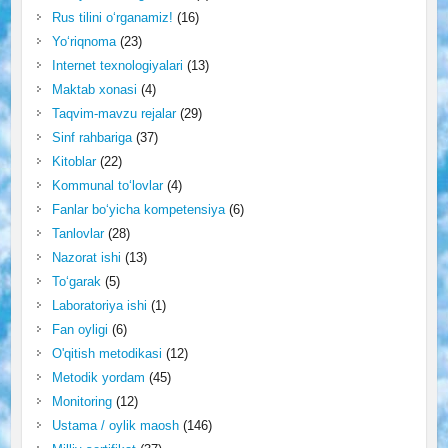
Rus tilini o‘rganamiz!
(16)
Yo‘riqnoma
(23)
Internet texnologiyalari
(13)
Maktab xonasi
(4)
Taqvim-mavzu rejalar
(29)
Sinf rahbariga
(37)
Kitoblar
(22)
Kommunal to‘lovlar
(4)
Fanlar bo‘yicha kompetensiya
(6)
Tanlovlar
(28)
Nazorat ishi
(13)
To‘garak
(5)
Laboratoriya ishi
(1)
Fan oyligi
(6)
O'qitish metodikasi
(12)
Metodik yordam
(45)
Monitoring
(12)
Ustama / oylik maosh
(146)