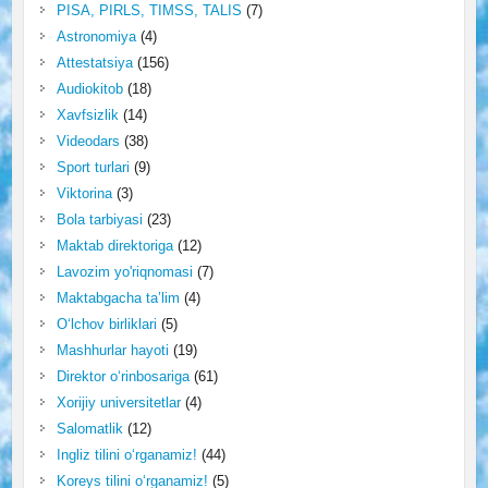
PISA, PIRLS, TIMSS, TALIS
(7)
Astronomiya
(4)
Attestatsiya
(156)
Audiokitob
(18)
Xavfsizlik
(14)
Videodars
(38)
Sport turlari
(9)
Viktorina
(3)
Bola tarbiyasi
(23)
Maktab direktoriga
(12)
Lavozim yo'riqnomasi
(7)
Maktabgacha ta’lim
(4)
O‘lchov birliklari
(5)
Mashhurlar hayoti
(19)
Direktor o‘rinbosariga
(61)
Xorijiy universitetlar
(4)
Salomatlik
(12)
Ingliz tilini o‘rganamiz!
(44)
Koreys tilini o‘rganamiz!
(5)