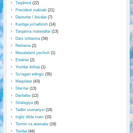
Taqdimot
(22)
Prezident maktabi
(21)
Dasturlar / ilovalar
(7)
Kasbga yo'naltirish
(14)
Tarqatma materiallar
(13)
Dars ishlanma
(34)
Reklama
(2)
Masalalarni yechish
(1)
Ertaklar
(2)
Yoshlar ittifoqi
(1)
So‘ragan edingiz
(35)
Maqolalar
(43)
She’rlar
(13)
Davlatlar
(12)
Strategiya
(4)
Tadbir ssenariysi
(18)
Ingliz tilida matn
(10)
Termin va atamalar
(19)
Testlar
(44)