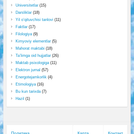
Universitetlar
(15)
Darsliklar
(18)
Yil o‘qituvchisi tanlovi
(11)
Faktlar
(17)
Filologiya
(9)
Kimyoviy elementlar
(5)
Mahorat maktabi
(18)
Ta’limga oid hujjatlar
(26)
Maktab psixologiga
(11)
Elektron jurnal
(57)
Energotejamkorlik
(4)
Etimologiya
(16)
Bu kun tarixda
(7)
Hazil
(1)
Политика
Карта
Контакт