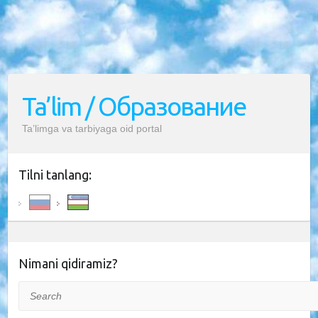
Ta’lim / Образование
Ta’limga va tarbiyaga oid portal
Tilni tanlang:
Nimani qidiramiz?
Search