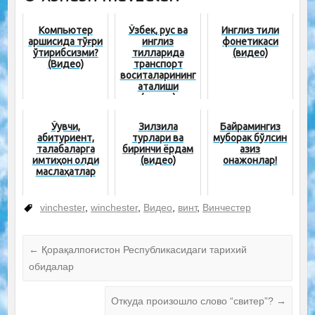
Компьютер
Ўзбек, рус ва
Инглиз тили
қаршисида тўғри
инглиз
фонетикаси
ўтирибсизми?
тилларида
(видео)
(Видео)
транспорт
воситаларининг
аталиши
(видео)
Ўқувчи,
Зилзила
Байрамингиз
абитуриент,
турлари ва
муборак бўлсин
талабаларга
биринчи ёрдам
азиз
имтиҳон олди
(видео)
онажонлар!
маслаҳатлар
vinchester
,
winchester
,
Видео
,
винт
,
Винчестер
←
Қорақалпоғистон Республикасидаги тарихий
обидалар
Откуда произошло слово “свитер”?
→