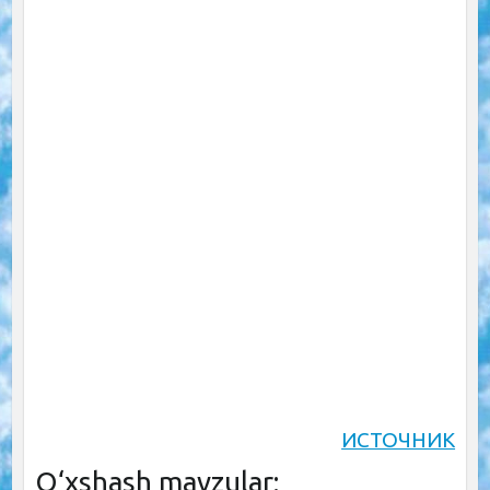
ИСТОЧНИК
O‘xshash mavzular: