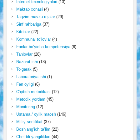
Internet texnologiyalari
(13)
Maktab xonasi
(4)
Taqvim-mavzu rejalar
(29)
Sinf rahbariga
(37)
Kitoblar
(22)
Kommunal to‘lovlar
(4)
Fanlar bo‘yicha kompetensiya
(6)
Tanlovlar
(28)
Nazorat ishi
(13)
To‘garak
(5)
Laboratoriya ishi
(1)
Fan oyligi
(6)
O'qitish metodikasi
(12)
Metodik yordam
(45)
Monitoring
(12)
Ustama / oylik maosh
(146)
Milliy sertifikat
(37)
Boshlang‘ich ta’lim
(22)
Chet tili yangiliklari
(44)