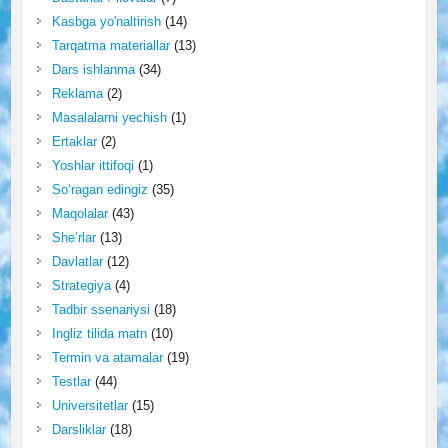
Kasbga yo'naltirish
(14)
Tarqatma materiallar
(13)
Dars ishlanma
(34)
Reklama
(2)
Masalalarni yechish
(1)
Ertaklar
(2)
Yoshlar ittifoqi
(1)
So‘ragan edingiz
(35)
Maqolalar
(43)
She’rlar
(13)
Davlatlar
(12)
Strategiya
(4)
Tadbir ssenariysi
(18)
Ingliz tilida matn
(10)
Termin va atamalar
(19)
Testlar
(44)
Universitetlar
(15)
Darsliklar
(18)