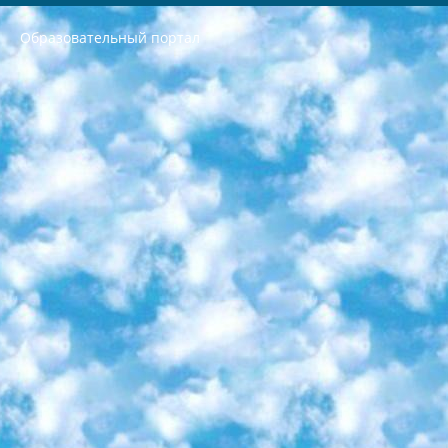
Образовательный портал
РЕСПУБЛИКА УЗБЕКИСТАН МИНИСТРЕРСТВО ДОШКОЛЬНОГО И ШКОЛЬНОГО ОБРАЗОВАНИЯ КОМАНДА в общеобразовательных учреждениях в 2023-2024 учебном году организация и проведение итоговой государственной аттестации обучающихся о Министра дошкольного и школьного образования Республики Узбекистан от 4 марта 2008 года (постановлением Минюста от 20 марта 2008 года № 1778 государственной регистрации) «Итоговое состояние учащихся общего среднего образования на основании положения об утверждении положения об аттестации общего среднего образования выпускной экзамен студентов в образовательных учреждениях в 2023-2024 учебном году В целях организации и прохождения аттестации приказываю: 1. Следующее: перечень предметов, по которым будет проводиться итоговая государственная аттестация и экзамен формы перевода согласно приложению 1; сертификаты международного образца, оценивающие уровень владения иностранными языками перечень согласно приложению 2; 2. Педагогический при специализированных образовательных учреждениях. научно-практический центр квалификации и международной оценки (Д.Давидова) 2024 г. До 25 марта: задания по предметам, по которым будет проводиться итоговая аттестация разработка и утверждение технических условий; итоговая аттестация на основании разработанного предметного задания разработка вопросов по предметам (устно и письменно), экзамен передача; общеобразовательные средние школы и специальные учебные заведения учащиеся выпускных классов школ и интернатов в агентской системе подготовка базы данных экзаменационных материалов и критериев оценки; перевод базы экзаменационных материалов на все языки обучения подать в Республиканский образовательный центр для изготовления; варианты экзаменов на основе разработанных контрольных материалов пусть будут поставлены задачи формирования. 3. Республиканский образовательный центр (Ш.Худайкулов) до 5 апреля 2024 года. до: база данных предоставленных экзаменационных материалов на все языки обучения перевод и экспертиза; для слепых, слабовидящих, глухих, слабослышащих и умственно отсталых детей учащиеся выпускных классов специализированных школ и школ-интернатов база данных экзаменационных материалов на всех преподаваемых языках подготовка критериев оценки; специализированные школы для умственно отсталых детей и технологии для учащихся выпускных классов школ-интернатов разработка соответствующих рекомендаций и критериев проведения ЕГЭ по естествознанию давать задания. 4. Педагогический при специализированных образовательных учреждениях. Научно-практический центр навыков и международной оценки (Д.Давидова), Республика образовательный центр (Худайкулов Ш.) итоговый государственный аттестационный экзамен ориентирован на творческое и логическое мышление при подготовке базы материалов учитывать введение заданий. 5. Следует отметить, что: сертификат государственного образца о знании общеобразовательного предмета и как минимум национальный уровень B1 по предметам на иностранных языках, указанным в Приложении 2. или международно признанный сертификат эквивалентного уровня студенты, изучающие определенный предмет, освобождаются от экзамена; по соответствующим предметам запланирована итоговая государственная аттестация за день до дня, путем жеребьевки Рабочей группой (в письменной форме по предметам, проводимым в форме) из числа сформированных вариантов выбрано 2 варианта; 2 выбранных варианта экзамена анонсированы на официальном сайте министерства и все выпускники по всей стране на основе этих вариантов проводит итоговую государственную аттестацию. 6. Государственное образование учащихся средних общеобразовательных учреждений. знания в соответствии с квалификационными требованиями, которые необходимо приобрести на основании стандартов итоговый (выпускной) контроль для 9 и 11 классов в целях тестирования Экзамены (далее – экзамены) состоят из предметов, перечисленных в приложении 1. будет сделано. 7. Экзамены пройдут с 26 мая по 15 июня 2024 г. (кроме науки физического воспитания). 8. Физическая для учащихся 9 классов общесредних образовательных учреждений. Экзамены по предмету «Образование, квалификация медицина» 1-6 мая 2024 года. сотрудники перевести под присмотр (с отклонениями в физическом или умственном развитии) специализированная школа для детей, школы-интернаты и со сколиозом школы-интернаты санаторного типа для больных детей исключены). 9. Он был слепым, слабовидящим и имел нарушения опорно-двигательного аппарата. экзамены в специализированных школах и интернатах для детей должны проводиться исходя из требований, предъявляемых к общеобразовательным учреждениям (физкультура кроме науки). 10. Специализированная школа для глухих и слабослышащих детей. и экзамены в интернатах и быть реализован в виде письменного теста по математике. 11. Специальность для умственно отсталых детей. Для 9 класса Родной язык и литературное письмо Государственный язык (язык обучения – узбекский). для неклассов) написано Математическое письмо Письменная/устная история Узбекистана Физическое воспитание практично Итоговый контроль Для 11 класса Написание родного языка и литературы (эссе) Математическое письмо Узбекский язык (обучение на узбекском языке) не посещающее общее среднее образование для учреждений)/Образовательное учреждение выбор письменный и устный Иностранный язык письменный/устный Письменная/устная история Узбекистана *По выбору студента:  Химия  Физика  Основы государственного права  География 10 бесплатных образовательных ресурсов - Мы составили подборку онлайн-проектов с интерактивными упражнениями, видеолекциями и статьями. Они помогут вам обрести новые и освежить старые знания бесплатно. 1. «ИНТУИТ» Старейшая образовательная площадка Рунета. Здесь вы найдёте сотни текстовых и видеокурсов на десятки различных тем — от программирования до психологии. Многие курсы подготовлены российскими университетами и крупными международными компаниями вроде Intel и Microsoft. Самостоятельное обучение бесплатное, но желающие могут оплатить услуги персональных наставников. 2. «Смартия» знакомит с актуальными профессиями и подсказывает, как им обучаться. Выбрав заинтересовавшую вас специальность — SMM-специалист, фотограф, веб-дизайнер или другую, — увидите список необходимых для неё умений. Чтобы вы могли освоить их самостоятельно, для каждого умения площадка отображает подборку ссылок на учебные материалы. Хотя «Смартия» ориентируется на русскоязычную аудиторию, часть контента всё же доступна только на английском. 3. «Лекторий Физтеха» Проект Московского физико-технического института (Физтеха). С его помощью вы можете смотреть онлайн серии лекций, записанные на видео в этом вузе. В числе доступных предметов — физика, биология, химия, информационные технологии и другие. К некоторым лекциям администрация ресурса прилагает готовые конспекты, которые можно скачивать в PDF-формате. 4. ITMOcourses Онлайн-площадка Санкт-Петербургского национального исследовательского университета информационных технологий, механики и оптики (ИТМО). Ресурс предоставляет свободный доступ к курсам, разработанным в этом вузе. Каталог материалов разбит на четыре категории: «Оптические системы и технологии», «Приборостроение и робототехника», «Информационные технологии» и «Биотехнологии». Курсы состоят из видеолекций, интерактивных демонстраций и заданий. 5. «КиберЛенинка» Электронная научная библиотека открытого доступа. Каталог площадки регулярно обрастает текстами статей из различных научных изданий. Сгруппированные по журналам и рубрикам публикации можно читать онлайн или скачивать целиком в PDF-формате. Проект нацелен на популяризацию науки за счёт открытого доступа к качественной информации. 6. «ПостНаука» На этом ресурсе публикуют подборки видеолекций, составленные экспертами из разных отраслей и объединённые общими темами. Среди них, к примеру, есть серии «Биоинформатика и геномика», «Культура средневековой Скандинавии» и Cinema Studies о теории кино. Каждая подборка лекций — логически связанная история, рассказанная экспертом от первого лица. Кроме того, на сайте появляются научно-образовательные статьи и тесты на разные темы. 7. «Newочём» Команда проекта «Newочём» отбирает самые интересные тексты из англоязычных СМИ и переводит те из них, за которые голосуют участники сообщества «ВКонтакте». По большей части это научно-популярные статьи. Редакторы придумывают лишь заголовки, в остальном содержание переводов соответствует оригиналам. Полные тексты можно читать прямо в социальной сети. 8. InternetUrok Онлайн-база материалов по основным дисциплинам школьной программы. Информация на сайте структурирована по классам, предметам и темам (урокам). Каждый урок состоит из видеолекций и конспектов. Есть также интерактивные тренажёры и тесты для закрепления пройденного материала. Даже если вы давно окончили школу, возможность повторить программу старших классов всегда может пригодиться. 9. Edutainme Ещё один ресурс об образовании. В отличие от Newtonew, как мне кажется, Edutainme больше ориентируется на представителей индустрии: педагогов, предпринимателей, разработчиков образовательных проектов. Но и любой, кто просто стремится к саморазвитию, найдёт на сайте много полезного и интересного для себя. Например, информацию о новых курсах и образовательных сервисах. 10. Newtonew Онлайн-медиа об образовании и обучении в широком смысле. Авторы Newtonew пишут об инструментах, заведениях, тактиках и стратегиях, которые помогают учить других и получать новые знания самостоятельно. На этой площадке вы найдёте новости, обзоры, аналитические мат