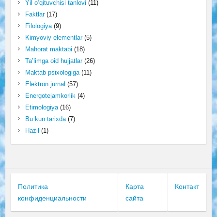
Yil o‘qituvchisi tanlovi
(11)
Faktlar
(17)
Filologiya
(9)
Kimyoviy elementlar
(5)
Mahorat maktabi
(18)
Ta’limga oid hujjatlar
(26)
Maktab psixologiga
(11)
Elektron jurnal
(57)
Energotejamkorlik
(4)
Etimologiya
(16)
Bu kun tarixda
(7)
Hazil
(1)
Политика
Карта
Контакт
конфиденциальности
сайта