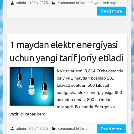
admin
13.04.2025
Kommunal to‘lovlar
,
Foydali veb saytlar
Read more
1 maydan elektr energiyasi
uchun yangi tarif joriy etiladi
Ko‘rishlar soni 3,814 O‘zbekistonda
joriy yil 1 maydan boshlab 201
kilovatt soatdan 500 kilovatt
soatgacha elektr energiyasiga 900
so‘mdan emas, 800 so‘mdan
to‘lanadi. Bu haqda Energetika
vazirligi xabar berdi.
admin
09.04.2025
Kommunal to‘lovlar
Read more