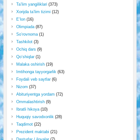
Ta’lim yangiliklari
(373)
Xorijda ta’lim tizimi
(12)
E’lon
(16)
Olimpiada
(87)
So‘rovnoma
(1)
Tashkilot
(3)
Ochiq dars
(9)
Qo‘shiqlar
(1)
Malaka oshirish
(19)
Imtihonga tayyorgarlik
(63)
Foydali veb saytlar
(6)
Nizom
(37)
Abituriyentga yordam
(72)
Ommalashtirish
(9)
Ibratli hikoya
(10)
Huquqiy savodxonlik
(28)
Taqdimot
(22)
Prezident maktabi
(21)
Dasturlar / ilovalar
(7)