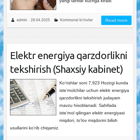
yangi tariflar kuchga kiradi.
admin
28.04.2025
Kommunal to‘lovlar
Read more
Elektr energiya qarzdorlikni
tekshirish (Shaxsiy kabinet)
Ko‘rishlar soni 7,923 Hozirgi kunda
istе’molchilar uchun elektr energiya
qarzdorlikni tekshirish judayam
mavzu hisoblanadi. Sahifada
iste’mol qilingan elektr energiyasi
miqdori, toʻlov miqdorini bilish
usullarini koʻrib chiqamiz.