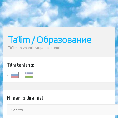
Ta’lim / Образование
Ta’limga va tarbiyaga oid portal
Tilni tanlang:
Nimani qidiramiz?
Search