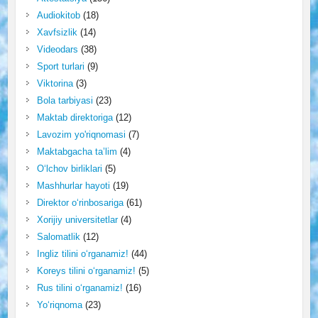
Audiokitob
(18)
Xavfsizlik
(14)
Videodars
(38)
Sport turlari
(9)
Viktorina
(3)
Bola tarbiyasi
(23)
Maktab direktoriga
(12)
Lavozim yo'riqnomasi
(7)
Maktabgacha ta’lim
(4)
O‘lchov birliklari
(5)
Mashhurlar hayoti
(19)
Direktor o‘rinbosariga
(61)
Xorijiy universitetlar
(4)
Salomatlik
(12)
Ingliz tilini o‘rganamiz!
(44)
Koreys tilini o‘rganamiz!
(5)
Rus tilini o‘rganamiz!
(16)
Yo‘riqnoma
(23)