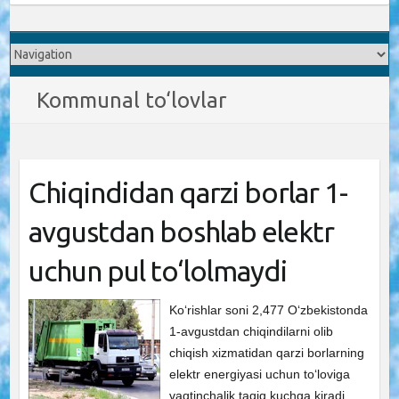
Kommunal to‘lovlar
Chiqindidan qarzi borlar 1-
avgustdan boshlab elektr
uchun pul to‘lolmaydi
Ko‘rishlar soni 2,477 Oʻzbekistonda
1-avgustdan chiqindilarni olib
chiqish xizmatidan qarzi borlarning
elektr energiyasi uchun toʻloviga
vaqtinchalik taqiq kuchga kiradi.