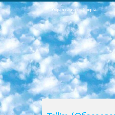
Образовательный портал
РЕСПУБЛИКА УЗБЕКИСТАН МИНИСТРЕРСТВО ДОШКОЛЬНОГО И ШКОЛЬНОГО ОБРАЗОВАНИЯ КОМАНДА в общеобразовательных учреждениях в 2023-2024 учебном году организация и проведение итоговой государственной аттестации обучающихся о Министра дошкольного и школьного образования Республики Узбекистан от 4 марта 2008 года (постановлением Минюста от 20 марта 2008 года № 1778 государственной регистрации) «Итоговое состояние учащихся общего среднего образования на основании положения об утверждении положения об аттестации общего среднего образования выпускной экзамен студентов в образовательных учреждениях в 2023-2024 учебном году В целях организации и прохождения аттестации приказываю: 1. Следующее: перечень предметов, по которым будет проводиться итоговая государственная аттестация и экзамен формы перевода согласно приложению 1; сертификаты международного образца, оценивающие уровень владения иностранными языками перечень согласно приложению 2; 2. Педагогический при специализированных образовательных учреждениях. научно-практический центр квалификации и международной оценки (Д.Давидова) 2024 г. До 25 марта: задания по предметам, по которым будет проводиться итоговая аттестация разработка и утверждение технических условий; итоговая аттестация на основании разработанного предметного задания разработка вопросов по предметам (устно и письменно), экзамен передача; общеобразовательные средние школы и специальные учебные заведения учащиеся выпускных классов школ и интернатов в агентской системе подготовка базы данных экзаменационных материалов и критериев оценки; перевод базы экзаменационных материалов на все языки обучения подать в Республиканский образовательный центр для изготовления; варианты экзаменов на основе разработанных контрольных материалов пусть будут поставлены задачи формирования. 3. Республиканский образовательный центр (Ш.Худайкулов) до 5 апреля 2024 года. до: база данных предоставленных экзаменационных материалов на все языки обучения перевод и экспертиза; для слепых, слабовидящих, глухих, слабослышащих и умственно отсталых детей учащиеся выпускных классов специализированных школ и школ-интернатов база данных экзаменационных материалов на всех преподаваемых языках подготовка критериев оценки; специализированные школы для умственно отсталых детей и технологии для учащихся выпускных классов школ-интернатов разработка соответствующих рекомендаций и критериев проведения ЕГЭ по естествознанию давать задания. 4. Педагогический при специализированных образовательных учреждениях. Научно-практический центр навыков и международной оценки (Д.Давидова), Республи