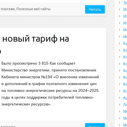
З
 платежи
,
Полезные веб сайты
Читать
И
И
И
И
я новый тариф на
И
К
ю
К
К
Было просмотрено 3 815 Как сообщает
К
Министерство энергетики, принято постановление
К
Кабинета министров №194 «О внесении изменений
К
и дополнений в график поэтапного изменения цен
К
на топливно-энергетические ресурсы на 2024–2025
К
годы в целях поддержки потребителей топливно-
К
энергетических ресурсов».
Л
М
М
М