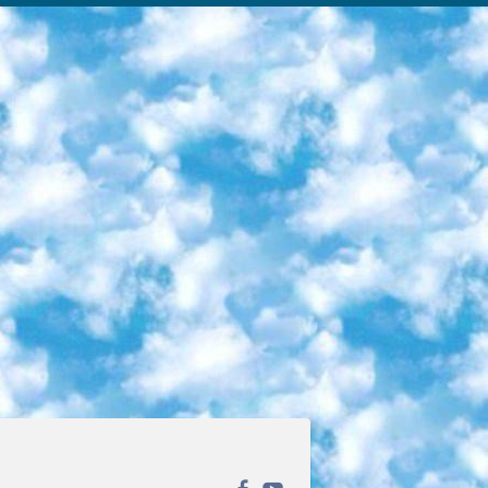
ека открытого доступа. Каталог площадки регулярно обрастает текстами статей из различных научных изданий. Сгруппированные по журналам и рубрикам публикации можно читать онлайн или скачивать целиком в PDF-формате. Проект нацелен на популяризацию науки за счёт открытого доступа к качественной информации. 6. «ПостНаука» На этом ресурсе публикуют подборки видеолекций, составленные экспертами из разных отраслей и объединённые общими темами. Среди них, к примеру, есть серии «Биоинформатика и геномика», «Культура средневековой Скандинавии» и Cinema Studies о теории кино. Каждая подборка лекций — логически связанная история, рассказанная экспертом от первого лица. Кроме того, на сайте появляются научно-образовательные статьи и тесты на разные темы. 7. «Newочём» Команда проекта «Newочём» отбирает самые интересные тексты из англоязычных СМИ и переводит те из них, за которые голосуют участники сообщества «ВКонтакте». По большей части это научно-популярные статьи. Редакторы придумывают лишь заголовки, в остальном содержание переводов соответствует оригиналам. Полные тексты можно читать прямо в социальной сети. 8. InternetUrok Онлайн-база материалов по основным дисциплинам школьной программы. Информация на сайте структурирована по классам, предметам и темам (урокам). Каждый урок состоит из видеолекций и конспектов. Есть также интерактивные тренажёры и тесты для закрепления пройденного материала. Даже если вы давно окончили школу, возможность повторить программу старших классов всегда может пригодиться. 9. Edutainme Ещё один ресурс об образовании. В отличие от Newtonew, как мне кажется, Edutainme больше ориентируется на представителей индустрии: педагогов, предпринимателей, разработчиков образовательных проектов. Но и любой, кто просто стремится к саморазвитию, найдёт на сайте много полезного и интересного для себя. Например, информацию о новых курсах и образовательных сервисах. 10. Newtonew Онлайн-медиа об образовании и обучении в широком смысле. Авторы Newtonew пишут об инструментах, заведениях, тактиках и стратегиях, которые помогают учить других и получать новые знания самостоятельно. На этой площадке вы найдёте новости, обзоры, аналитические мат