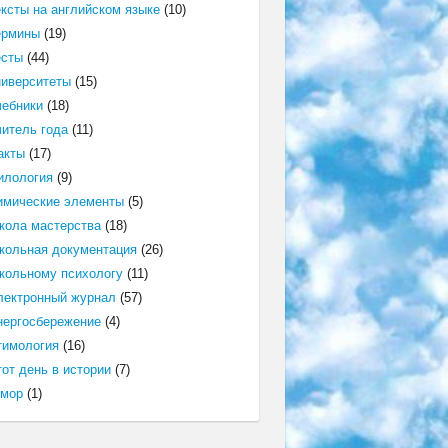
ексты на английском языке
(10)
ермины
(19)
есты
(44)
ниверситеты
(15)
чебники
(18)
читель года
(11)
акты
(17)
илология
(9)
имические элементы
(5)
кола мастерства
(18)
кольная документация
(26)
кольному психологу
(11)
лектронный журнал
(57)
нергосбережение
(4)
тимология
(16)
от день в истории
(7)
мор
(1)