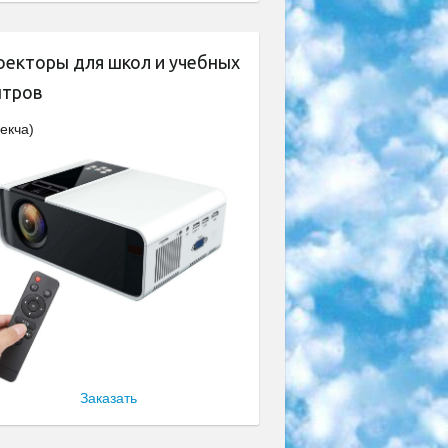
оекторы для школ и учебных
нтров
екча)
Заказать