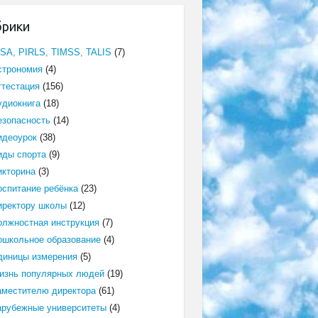
брики
ISA, PIRLS, TIMSS, TALIS
(7)
строномия
(4)
ттестация
(156)
удиокнига
(18)
езопасность
(14)
идеоурок
(38)
иды спорта
(9)
икторина
(3)
оспитание ребёнка
(23)
иректору школы
(12)
олжностная инструкция
(7)
ошкольное образование
(4)
диницы измерения
(5)
изнь популярных людей
(19)
аместителю директора
(61)
арубежные университеты
(4)