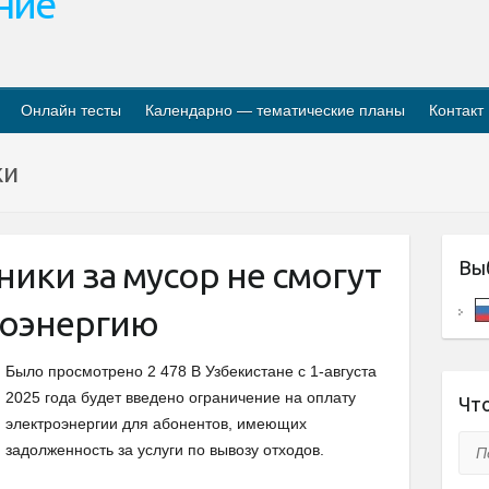
ание
Онлайн тесты
Календарно — тематические планы
Контакт
жи
ники за мусор не смогут
Вы
роэнергию
Было просмотрено 2 478 В Узбекистане с 1-августа
2025 года будет введено ограничение на оплату
Что
электроэнергии для абонентов, имеющих
Пои
задолженность за услуги по вывозу отходов.