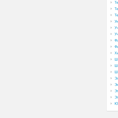
Т
Т
Т
У
У
У
Ф
Ф
Х
Ш
Ш
Ш
Э
Э
Э
Эт
Ю