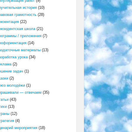
опуляризация работ
(9)
оучительная история
(10)
равовая грамотность
(28)
резентация
(22)
резидентская школа
(21)
рограммы / приложения
(7)
рофориентация
(14)
аздаточные материалы
(13)
азработка урока
(34)
еклама
(2)
ешение задач
(1)
казки
(2)
оюз молодёжи
(1)
прашивали — отвечаем
(35)
татьи
(43)
тихи
(13)
траны
(12)
тратегия
(4)
ценарий мероприятия
(18)