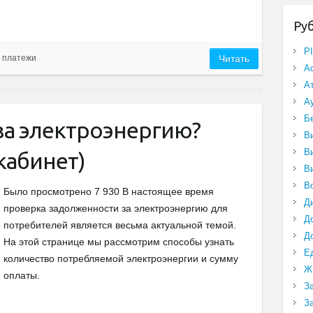
Ру
P
 платежи
Читать
А
А
А
Б
 за электроэнергию?
В
В
кабинет)
В
В
Было просмотрено 7 930 В настоящее время
Д
проверка задолженности за электроэнергию для
Д
потребителей является весьма актуальной темой.
Д
На этой странице мы рассмотрим способы узнать
Е
количество потребляемой электроэнергии и сумму
Ж
оплаты.
З
З