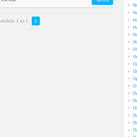
 платежи
Читать
М
Н
Н
ahifalar 1 из 1
1
Н
Н
Н
О
О
О
О
О
О
П
П
П
П
П
П