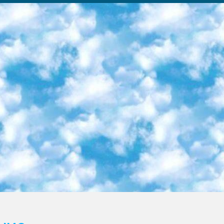
ка образовательный центр (Худайкулов Ш.) итоговый государственный аттестационный экзамен ориентирован на творческое и логическое мышление при подготовке базы материалов учитывать введение заданий. 5. Следует отметить, что: сертификат государственного образца о знании общеобразовательного предмета и как минимум национальный уровень B1 по предметам на иностранных языках, указанным в Приложении 2. или международно признанный сертификат эквивалентного уровня студенты, изучающие определенный предмет, освобождаются от экзамена; по соответствующим предметам запланирована итоговая государственная аттестация за день до дня, путем жеребьевки Рабочей группой (в письменной форме по предметам, проводимым в форме) из числа сформированных вариантов выбрано 2 варианта; 2 выбранных варианта экзамена анонсированы на официальном сайте министерства и все выпускники по всей стране на основе этих вариантов проводит итоговую государственную аттестацию. 6. Государственное образование учащихся средних общеобразовательных учреждений. знания в соответствии с квалификационными требованиями, которые необходимо приобрести на основании стандартов итоговый (выпускной) контроль для 9 и 11 классов в целях тестирования Экзамены (далее – экзамены) состоят из предметов, перечисленных в приложении 1. будет сделано. 7. Экзамены пройдут с 26 мая по 15 июня 2024 г. (кроме науки физического воспитания). 8. Физическая для учащихся 9 классов общесредних образовательных учреждений. Экзамены по предмету «Образование, квалификация медицина» 1-6 мая 2024 года. сотрудники перевести под присмотр (с отклонениями в физическом или умственном развитии) специализированная школа для детей, школы-интернаты и со сколиозом школы-интернаты санаторного типа для больных детей исключены). 9. Он был слепым, слабовидящим и имел нарушения опорно-двигательного аппарата. экзамены в специализированных школах и интернатах для детей должны проводиться исходя из требований, предъявляемых к общеобразовательным учреждениям (физкультура кроме науки). 10. Специализированная школа для глухих и слабослышащих детей. и экзамены в интернатах и быть реализован в виде письменного теста по математике. 11. Специальность для умственно отсталых детей. Для 9 класса Родной язык и литературное письмо Государственный язык (язык обучения – узбекский). для неклассов) написано Математическое письмо Письменная/устная история Узбекистана Физическое воспитание практично Итоговый контроль Для 11 класса Написание родного языка и литературы (эссе) Математическое письмо Узбекский язык (обучение на узбекском языке) не посещающее общее среднее образование для учреждений)/Образовательное учреждение выбор письменный и устный Иностранный язык письменный/устный Письменная/устная история Узбекистана *По выбору студента:  Химия  Физика  Основы государственного права  География 10 бесплатных образовательных ресурсов - Мы составили подборку онлайн-проектов с интерактивными упражнениями, видеолекциями и статьями. Они помогут вам обрести новые и освежить старые знания бесплатно. 1. «ИНТУИТ» Старейшая образовательная площадка Рунета. Здесь вы найдёте сотни текстовых и видеокурсов на десятки различных тем — от программирования до психологии. Многие курсы подготовлены российскими университетами и крупными международными компаниями вроде Intel и Microsoft. Самостоятельное обучение бесплатное, но желающие могут оплатить услуги персональных наставников. 2. «Смартия» знакомит с актуальными профессиями и подсказывает, как им обучаться. Выбрав заинтересовавшую вас специальность — SMM-специалист, фотограф, веб-дизайнер или другую, — увидите список необходимых для неё умений. Чтобы вы могли освоить их самостоятельно, для каждого умения площадка отображает подборку ссылок на учебные материалы. Хотя «Смартия» ориентируется на русскоязычную аудиторию, часть контента всё же доступна только на английском. 3. «Лекторий Физтеха» Проект Московского физико-технического института (Физтеха). С его помощью вы можете смотреть онлайн серии лекций, записанные на видео в этом вузе. В числе доступных предметов — физика, биология, химия, информационные технологии и другие. К некоторым лекциям администрация ресурса прилагает готовые конспекты, которые можно скачивать в PDF-формате. 4. ITMOcourses Онлайн-площадка Санкт-Петербургского национального исследовательского университета информационных технологий, механики и оптики (ИТМО). Ресурс предоставляет свободный доступ к курсам, разработанным в этом вузе. Каталог материалов разбит на четыре категории: «Оптические системы и технологии», «Приборостроение и робототехника», «Информационные технологии» и «Биотехнологии». Курсы состоят из видеолекций, интерактивных демонстраций и заданий. 5. «КиберЛенинка» Электронная научная библиот