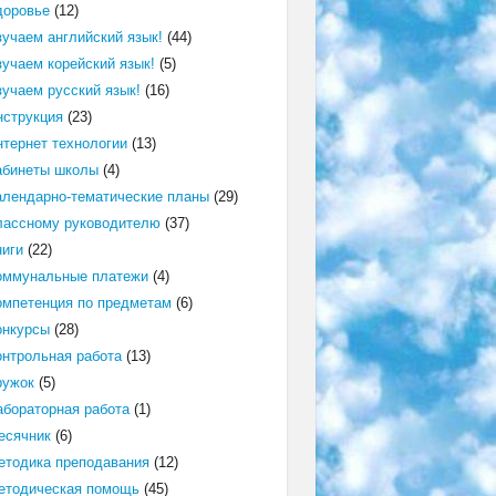
доровье
(12)
зучаем английский язык!
(44)
зучаем корейский язык!
(5)
зучаем русский язык!
(16)
нструкция
(23)
нтернет технологии
(13)
абинеты школы
(4)
алендарно-тематические планы
(29)
лассному руководителю
(37)
ниги
(22)
оммунальные платежи
(4)
омпетенция по предметам
(6)
онкурсы
(28)
онтрольная работа
(13)
ружок
(5)
абораторная работа
(1)
есячник
(6)
етодика преподавания
(12)
етодическая помощь
(45)