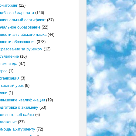
ониторинг
(12)
адбавка / зарплата
(146)
ациональный сертификат
(37)
ачальное образование
(22)
овости английского языка
(44)
овости образования
(373)
бразование за рубежом
(12)
бъявление
(16)
лимпиада
(87)
прос
(1)
рганизация
(3)
ткрытый урок
(9)
есни
(1)
овышение квалификации
(19)
одготовка к экзамену
(63)
олезные веб сайты
(6)
оложение
(37)
омощь абитуриенту
(72)