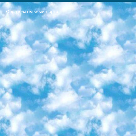
Образовательный портал
РЕСПУБЛИКА УЗБЕКИСТАН МИНИСТРЕРСТВО ДОШКОЛЬНОГО И ШКОЛЬНОГО ОБРАЗОВАНИЯ КОМАНДА в общеобразовательных учреждениях в 2023-2024 учебном году организация и проведение итоговой государственной аттестации обучающихся о Министра дошкольного и школьного образования Республики Узбекистан от 4 марта 2008 года (постановлением Минюста от 20 марта 2008 года № 1778 государственной регистрации) «Итоговое состояние учащихся общего среднего образования на основании положения об утверждении положения об аттестации общего среднего образования выпускной экзамен студентов в образовательных учреждениях в 2023-2024 учебном году В целях организации и прохождения аттестации приказываю: 1. Следующее: перечень предметов, по которым будет проводиться итоговая государственная аттестация и экзамен формы перевода согласно приложению 1; сертификаты международного образца, оценивающие уровень владения иностранными языками перечень согласно приложению 2; 2. Педагогический при специализированных образовательных учреждениях. научно-практический центр квалификации и международной оценки (Д.Давидова) 2024 г. До 25 марта: задания по предметам, по которым будет проводиться итоговая аттестация разработка и утверждение технических условий; итоговая аттестация на основании разработанного предметного задания разработка вопросов по предметам (устно и письменно), экзамен передача; общеобразовательные средние школы и специальные учебные заведения учащиеся выпускных классов школ и интернатов в агентской системе подготовка базы данных экзаменационных материалов и критериев оценки; перевод базы экзаменационных материалов на все языки обучения подать в Республиканский образовательный центр для изготовления; варианты экзаменов на основе разработанных контрольных материалов пусть будут поставлены задачи формирования. 3. Республиканский образовательный центр (Ш.Худайкулов) до 5 апреля 2024 года. до: база данных предоставленных экзаменационных материалов на все языки обучения перевод и экспертиза; для слепых, слабовидящих, глухих, слабослышащих и умственно отсталых детей учащиеся выпускных классов специализированных школ и школ-интернатов база данных экзаменационных материалов на всех преподаваемых языках подготовка критериев оценки; специализированные школы для умственно отсталых детей и технологии для учащихся выпускных классов школ-интернатов разработка соответствующих рекомендаций и критериев проведения ЕГЭ по естествознанию давать задания. 4. Педагогический при специализированных образовательных учреждениях. Научно-практический центр навыков и международной оценки (Д.Давидова), Республика образовательный центр (Худайкулов Ш.) итоговый государственный аттестационный экзамен ориентирован на творческое и логическое мышление при подготовке базы материалов учитывать введение заданий. 5. Следует отметить, что: сертификат государственного образца о знании общеобразовательного предмета и как минимум национальный уровень B1 по предметам на иностранных языках, указанным в Приложении 2. или международно признанный сертификат эквивалентного уровня студенты, изучающие определенный предмет, освобождаются от экзамена; по соответствующим предметам запланирована итоговая государственная аттестация за день до дня, путем жеребьевки Рабочей группой (в письменной форме по предметам, проводимым в форме) из числа сформированных вариантов выбрано 2 варианта; 2 выбранных варианта экзамена анонсированы на официальном сайте министерства и все выпускники по всей стране на основе этих вариантов проводит итоговую государственную аттестацию. 6. Государственное образование учащихся средних общеобразовательных учреждений. знания в соответствии с квалификационными требованиями, которые необходимо приобрести на основании стандартов итоговый (выпускной) контроль для 9 и 11 классов в целях тестирования Экзамены (далее – экзамены) состоят из предметов, перечисленных в приложении 1. будет сделано. 7. Экзамены пройдут с 26 мая по 15 июня 2024 г. (кроме науки физического воспитания). 8. Физическая для учащихся 9 классов общесредних образовательных учреждений. Экзамены по предмету «Образование, квалификация медицина» 1-6 мая 2024 года. сотрудники перевести под присмотр (с отклонениями в физическом или умственном развитии) специализированная школа для детей, школы-интернаты и со сколиозом школы-интернаты санаторного типа для больных детей исключены). 9. Он был слепым, слабовидящим и имел нарушения опорно-двигательного аппарата. экзамены в специализированных школах и интернатах для детей должны проводиться исходя из требований, предъявляемых к общеобразовательным учреждениям (физкультура кроме науки). 10. Специализированная школа для глухих и слабослышащих детей. и экзамены в интернатах и быть реализован в виде письменного теста по математике. 11. Специальность для умственно отсталых детей. Для 9 класса Родной язык и литературное письмо Государственный язык (язык обучения – узбекский). для неклассов) написано Математическое письмо Письменная/устная история Узбекистана Физическое воспитание практично Итоговый контроль Для 11 класса Написание родного языка и литературы (эссе) Математическое письмо Узбекский язык (обучение на узбекском языке) не посещающее общее среднее образование для учреждений)/Образовательное учреждение выбор письменный и устный Иностранный язык письменный/устный Письменная/устная история Узбекистана *По выбору студента:  Химия  Физика  Основы государственного права  География 10 бесплатных образовательных ресурсов - Мы составили подборку онлайн-проектов с интерактивными упражнениями, видеолекциями и статьями. Они помогут вам обрести новые и освежить старые знания бесплатно. 1. «ИНТУИТ» Старейшая образовательная площадка Рунета. Здесь вы найдёте сотни текстовых и видеокурсов на десятки различных тем — от программирования до психологии. Многие курсы подготовлены российскими университетами и крупными международными компаниями вроде Intel и Microsoft. Самостоятельное обучение бесплатное, но желающие могут оплатить услуги персональных наставников. 2. «Смартия» знакомит с актуальными профессиями и подсказывает, как им обучаться. Выбрав заинтересовавшую вас специальность — SMM-специалист, фотограф, веб-дизайнер или другую, — увидите список необходимых для неё умений. Чтобы вы могли освоить их самостоятельно, для каждого умения площадка отображает подборку ссылок на учебные материалы. Хотя «Смартия» ориентируется на русскоязычную аудиторию, часть контента всё же доступна только на английском. 3. «Лекторий Физтеха» Проект Московского физико-технического института (Физтеха). С его помощью вы можете смотреть онлайн серии лекций, записанные на видео в этом вузе. В числе доступных предметов — физика, биология, химия, информационные технологии и другие. К некоторым лекциям администрация ресурса прилагает готовые конспекты, которые можно скачивать в PDF-формате. 4. ITMOcourses Онлайн-площадка Санкт-Петербургского национального исследовательского университета информационных технологий, механики и оптики (ИТМО). Ресурс предоставляет свободный доступ к курсам, разработанным в этом вузе. Каталог материалов разбит на четыре категории: «Оптические системы и технологии», «Приборостроение и робототехника», «Информационные технологии» и «Биотехнологии». Курсы состоят из видеолекций, интерактивных демонстраций и заданий. 5. «КиберЛенинка» Электронная научная библиотека открытого доступа. Каталог площадки регулярно обрастает текстами статей из различных научных изданий. Сгруппированные по журналам и рубрикам публикации можно читать онлайн или скачивать целиком в PDF-формате. Проект нацелен на популяризацию науки за счёт открытого доступа к качественной информации. 6. «ПостНаука» На этом ресурсе публикуют подборки видеолекций, составленные экспертами из разных отраслей и объединённые общими темами. Среди них, к примеру, есть серии «Биоинформатика и геномика», «Культура средневековой Скандинавии» и Cinema Studies о теории кино. Каждая подборка лекций — логически связанная история, рассказанная экспертом от первого лица. Кроме того, на сайте появляются научно-образовательные статьи и тесты на разные темы. 7. «Newочём» Команда проекта «Newочём» отбирает самые интересные тексты из англоязычных СМИ и переводит те из них, за которые голосуют участники сообщества «ВКонтакте». По большей части это научно-популярные статьи. Редакторы придумывают лишь заголовки, в остальном содержание переводов соответствует оригиналам. Полные тексты можно читать прямо в социальной сети. 8. InternetUrok Онлайн-база материалов по основным дисциплинам школьной программы. Информация на сайте структурирована по классам, предметам и темам (урокам). Каждый урок состоит из видеолекций и конспектов. Есть также интерактивные тренажёры и тесты для закрепления пройденного материала. Даже если вы давно окончили школу, возможность повторить программу старших классов всегда может пригодиться. 9. Edutainme Ещё один ресурс об образовании. В отличие от Newtonew, как мне кажется, Edutainme больше ориентируется на представителей индустрии: педагогов, предпринимателей, разработчиков образовательных проектов. Но и любой, кто просто стремится к саморазвитию, найдёт на сайте много полезного и интересного для себя. Например, информацию о новых курсах и образовательных сервисах. 10. Newtonew Онлайн-медиа об образовании и обучении в широком смысле. Авторы Newtonew пишут об инструментах, заведениях, тактиках и стратегиях, которые помогают учить других и получать новые знания самостоятельно. На этой площадке вы найдёте новости, обзоры, аналитические мат