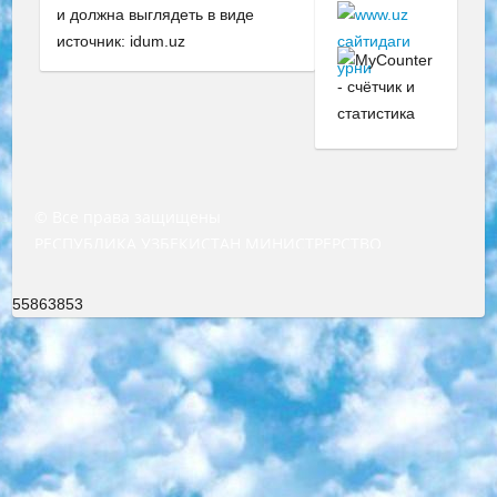
и должна выглядеть в виде
источник: idum.uz
© Все права защищены
РЕСПУБЛИКА УЗБЕКИСТАН МИНИСТРЕРСТВО ДОШКОЛЬНОГО И ШКОЛЬНОГО ОБРАЗОВАНИЯ КОМАНДА в общеобразовательных учреждениях в 2023-2024 учебном году организация и проведение итоговой государственной аттестации обучающихся о Министра дошкольного и школьного образования Республики Узбекистан от 4 марта 2008 года (постановлением Минюста от 20 марта 2008 года № 1778 государственной регистрации) «Итоговое состояние учащихся общего среднего образования на основании положения об утверждении положения об аттестации общего среднего образования выпускной экзамен студентов в образовательных учреждениях в 2023-2024 учебном году В целях организации и прохождения аттестации приказываю: 1. Следующее: перечень предметов, по которым будет проводиться итоговая государственная аттестация и экзамен формы перевода согласно приложению 1; сертификаты международного образца, оценивающие уровень владения иностранными языками перечень согласно приложению 2; 2. Педагогический при специализированных образовательных учреждениях. научно-практический центр квалификации и международной оценки (Д.Давидова) 2024 г. До 25 марта: задания по предметам, по которым будет проводиться итоговая аттестация разработка и утверждение технических условий; итоговая аттестация на основании разработанного предметного задания разработка вопросов по предметам (устно и письменно), экзамен передача; общеобразовательные средние школы и специальные учебные заведения учащиеся выпускных классов школ и интернатов в агентской системе подготовка базы данных экзаменационных материалов и критериев оценки; перевод базы экзаменационных материалов на все языки обучения подать в Республиканский образовательный центр для изготовления; варианты экзаменов на основе разработанных контрольных материалов пусть будут поставлены задачи формирования. 3. Республиканский образовательный центр (Ш.Худайкулов) до 5 апреля 2024 года. до: база данных предоставленных экзаменационных материалов на все языки обучения перевод и экспертиза; для слепых, слабовидящих, глухих, слабослышащих и умственно отсталых детей учащиеся выпускных классов специализированных школ и школ-интернатов база данных экзаменационных материалов на всех преподаваемых языках подготовка критериев оценки; специализированные школы для умственно отсталых детей и технологии для учащихся выпускных классов школ-интернатов разработка соответствующих рекомендаций и критериев проведения ЕГЭ по естествознанию давать задания. 4. Педагогический при специализированных образовательных учреждениях. Научно-практический центр навыков и международной оценки (Д.Давидова), Республика образовательный центр (Худайкулов Ш.) итоговый государственный аттестационный экзамен ориентирован на творческое и логическое мышление при подготовке базы материалов учитывать введение заданий. 5. Следует отметить, что: сертификат государственного образца о знании общеобразовательного предмета и как минимум национальный уровень B1 по предметам на иностранных языках, указанным в Приложении 2. или международно признанный сертификат эквивалентного уровня студенты, изучающие определенный предмет, освобождаются от экзамена; по соответствующим предметам запланирована итоговая государственная аттестация за день до дня, путем жеребьевки Рабочей группой (в письменной форме по предметам, проводимым в форме) из числа сформированных вариантов выбрано 2 варианта; 2 выбранных варианта экзамена анонсированы на официальном сайте министерства и все выпускники по всей стране на основе этих вариантов проводит итоговую государственную аттестацию. 6. Государственное образование учащихся средних общеобразовательных учреждений. знания в соответствии с квалификационными требованиями, которые необходимо приобрести на основании стандартов итоговый (выпускной) контроль для 9 и 11 классов в целях тестирования Экзамены (далее – экзамены) состоят из предметов, перечисленных в приложении 1. будет сделано. 7. Экзамены пройдут с 26 мая по 15 июня 2024 г. (кроме науки физического воспитания). 8. Физическая для учащихся 9 классов общесредних образовательных учреждений. Экзамены по предмету «Образование, квалификация медицина» 1-6 мая 2024 года. сотрудники перевести под присмотр (с отклонениями в физическом или умственном развитии) специализированная школа для детей, школы-интернаты и со сколиозом школы-интернаты санаторного типа для больных детей исключены). 9. Он был слепым, слабовидящим и имел нарушения опорно-двигательного аппарата. экзамены в специализированных школах и интернатах для детей должны проводиться исходя из требований, предъявляемых к общеобразовательным учреждениям (физкультура кроме науки). 10. Специализированная школа для глухих и слабослышащих детей. и экзамены в интернатах и быть реализован в виде письменного теста по математике. 11. Специальность для умственно отсталых детей. Для 9 класса Родной язык и литературное письмо Государственный язык (язык обучения – узбекский). для неклассов) написано Математическое письмо Письменная/устная история Узбекистана Физическое воспитание практично Итоговый контроль Для 11 класса Написание родного языка и литературы (эссе) Математическое письмо Узбекский язык (обучение на узбекском языке) не посещающее общее среднее образование для учреждений)/Образовательное учреждение выбор письменный и устный Иностранный язык письменный/устный Письменная/устная история Узбекистана *По выбору студента:  Химия  Физика  Основы государственного права  География 10 бесплатных образовательных ресурсов - Мы составили подборку онлайн-проектов с интерактивными упражнениями, видеолекциями и статьями. Они помогут вам обрести новые и освежить старые знания бесплатно. 1. «ИНТУИТ» Старейшая образовательная площадка Рунета. Здесь вы найдёте сотни текстовых и видеокурсов на десятки различных тем — от программирования до психологии. Многие курсы подготовлены российскими университетами и крупными международными компаниями вроде Intel и Microsoft. Самостоятельное обучение бесплатное, но желающие могут оплатить услуги персональных наставников. 2. «Смартия» знакомит с актуальными профессиями и подсказывает, как им обучаться. Выбрав заинтересовавшую вас специальность — SMM-специалист, фотограф, веб-дизайнер или другую, — увидите список необходимых для неё умений. Чтобы вы могли освоить их самостоятельно, для каждого умения площадка отображает подборку ссылок на учебные материалы. Хотя «Смартия» ориентируется на русскоязычную аудиторию, часть контента всё же доступна только на английском. 3. «Лекторий Физтеха» Проект Московского физико-технического института (Физтеха). С его помощью вы можете смотреть онлайн серии лекций, записанные на видео в этом вузе. В числе доступных предметов — физика, биология, химия, информационные технологии и другие. К некоторым лекциям администрация ресурса прилагает готовые конспекты, которые можно скачивать в PDF-формате. 4. ITMOcourses Онлайн-площадка Санкт-Петербургского национального исследовательского университета информационных технологий, механики и оптики (ИТМО). Ресурс предоставляет свободный доступ к курсам, разработанным в этом вузе. Каталог материалов разбит на четыре категории: «Оптические системы и технологии», «Приборостроение и робототехника», «Информационные технологии» и «Биотехнологии». Курсы состоят из видеолекций, интерактивных демонстраций и заданий. 5. «КиберЛенинка» Электронная научная библиотека открытого доступа. Каталог площадки регулярно обрастает текстами статей из различных научных изданий. Сгруппированные по журналам и рубрикам публикации можно читать онлайн или скачивать целиком в PDF-формате. Проект нацелен на популяризацию науки за счёт открытого доступа к качественной информации. 6. «ПостНаука» На этом ресурсе публикуют подборки видеолекций, составленные экспертами из разных отраслей и объединённые общими темами. Среди них, к примеру, есть серии «Биоинформатика и геномика», «Культура средневековой Скандинавии» и Cinema Studies о теории кино. Каждая подборка лекций — логически связанная история, рассказанная экспертом от первого лица. Кроме того, на сайте появляются научно-образовательные статьи и тесты на разные темы. 7. «Newочём» Команда проекта «Newочём» отбирает самые интересные тексты из англоязычных СМИ и переводит те из них, за которые голосуют участники сообщества «ВКонтакте». По большей части это научно-популярные статьи. Редакторы придумывают лишь заголовки, в остальном содержание переводов соответствует оригиналам. Полные тексты можно читать прямо в социальной сети. 8. InternetUrok Онлайн-база материалов по основным дисциплинам школьной программы. Информация на сайте структурирована по классам, предметам и темам (урокам). Каждый урок состоит из видеолекций и конспектов. Есть также интерактивные тренажёры и тесты для закрепления пройденного материала. Даже если вы давно окончили школу, возможность повторить программу старших классов всегда может пригодиться. 9. Edutainme Ещё один ресурс об образовании. В отличие от Newtonew, как мне кажется, Edutainme больше ориентируется на представителей индустрии: педагогов, предпринимателей, разработчиков образовательных проектов. Но и любой, кто просто стремится к саморазвитию, найдёт на сайте много полезного и интересного для себя. Например, информацию о новых курсах и образовательных сервисах. 10. Newtonew Онлайн-медиа об образовании и обучении в широком смысле. Авторы Newtonew пишут об инструментах, заведениях, тактиках и стратегиях, которые помогают учить других и получать новые знания самостоятельно. На этой площадке вы найдёте новости, обзоры, аналитические мате
55863853