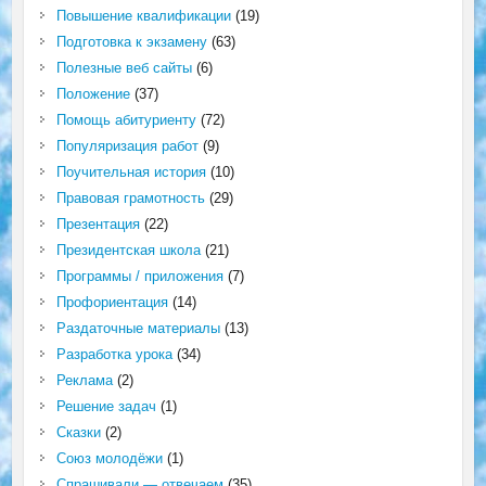
Повышение квалификации
(19)
Подготовка к экзамену
(63)
Полезные веб сайты
(6)
Положение
(37)
Помощь абитуриенту
(72)
Популяризация работ
(9)
Поучительная история
(10)
Правовая грамотность
(29)
Презентация
(22)
Президентская школа
(21)
Программы / приложения
(7)
Профориентация
(14)
Раздаточные материалы
(13)
Разработка урока
(34)
Реклама
(2)
Решение задач
(1)
Сказки
(2)
Союз молодёжи
(1)
Спрашивали — отвечаем
(35)