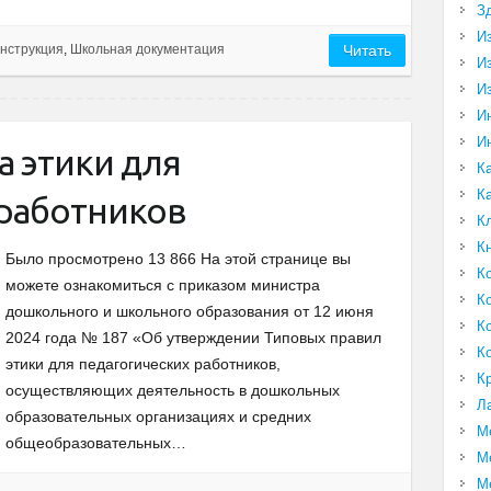
З
И
нструкция
,
Школьная документация
Читать
И
И
И
И
а этики для
К
К
 работников
К
К
Было просмотрено 13 866 На этой странице вы
К
можете ознакомиться с приказом министра
К
дошкольного и школьного образования от 12 июня
К
2024 года № 187 «Об утверждении Типовых правил
К
этики для педагогических работников,
К
осуществляющих деятельность в дошкольных
Л
образовательных организациях и средних
М
общеобразовательных…
М
М