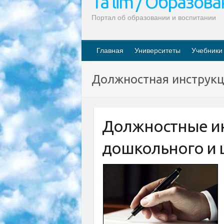
Ta’lim / Образов
Портал об образовании и воспитании
Главная
Университеты
Учебники
Должностная инструк
Должностные ин
дошкольного и 