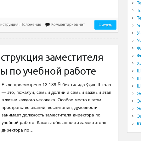
Т
Т
Т
нструкция
,
Положение
Комментариев нет
Читать
У
У
У
Ф
струкция заместителя
Ф
Х
ы по учебной работе
Ш
Ш
Было просмотрено 13 189 Ўзбек тилида ўқиш Школа
Ш
— это, пожалуй, самый долгий и самый важный этап
Э
в жизни каждого человека. Особое место в этом
Э
пространстве знаний, воспитания, духовности
Э
занимает должность заместителя директора по
Эт
учебной работе. Каковы обязанности заместителя
Ю
директора по…