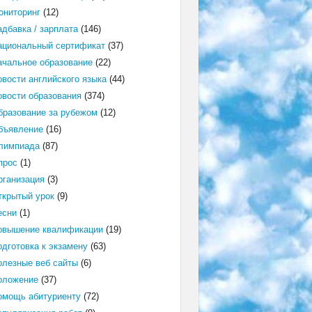
ониторинг
(12)
адбавка / зарплата
(146)
ациональный сертификат
(37)
ачальное образование
(22)
овости английского языка
(44)
овости образования
(374)
бразование за рубежом
(12)
бъявление
(16)
лимпиада
(87)
прос
(1)
рганизация
(3)
ткрытый урок
(9)
есни
(1)
овышение квалификации
(19)
одготовка к экзамену
(63)
олезные веб сайты
(6)
оложение
(37)
омощь абитуриенту
(72)