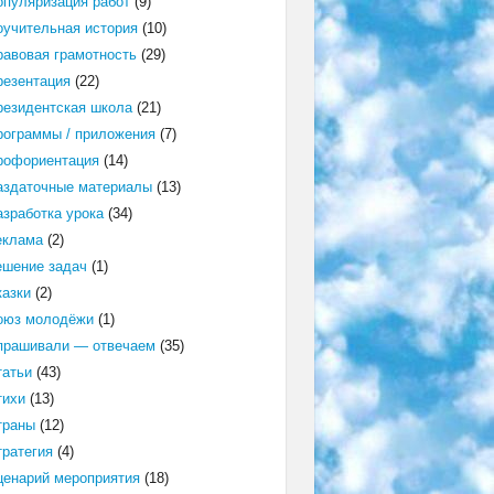
опуляризация работ
(9)
оучительная история
(10)
равовая грамотность
(29)
резентация
(22)
резидентская школа
(21)
рограммы / приложения
(7)
рофориентация
(14)
аздаточные материалы
(13)
азработка урока
(34)
еклама
(2)
ешение задач
(1)
казки
(2)
оюз молодёжи
(1)
прашивали — отвечаем
(35)
татьи
(43)
тихи
(13)
траны
(12)
тратегия
(4)
ценарий мероприятия
(18)