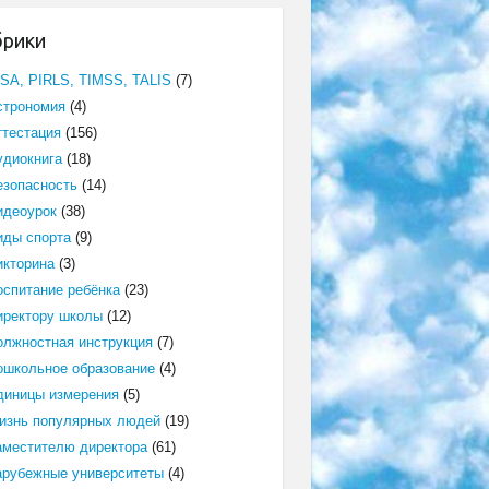
брики
ISA, PIRLS, TIMSS, TALIS
(7)
строномия
(4)
ттестация
(156)
удиокнига
(18)
езопасность
(14)
идеоурок
(38)
иды спорта
(9)
икторина
(3)
оспитание ребёнка
(23)
иректору школы
(12)
олжностная инструкция
(7)
ошкольное образование
(4)
диницы измерения
(5)
изнь популярных людей
(19)
аместителю директора
(61)
арубежные университеты
(4)