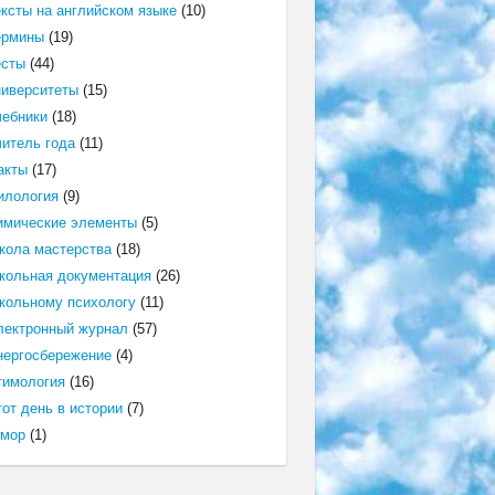
ексты на английском языке
(10)
ермины
(19)
есты
(44)
ниверситеты
(15)
чебники
(18)
читель года
(11)
акты
(17)
илология
(9)
имические элементы
(5)
кола мастерства
(18)
кольная документация
(26)
кольному психологу
(11)
лектронный журнал
(57)
нергосбережение
(4)
тимология
(16)
от день в истории
(7)
мор
(1)