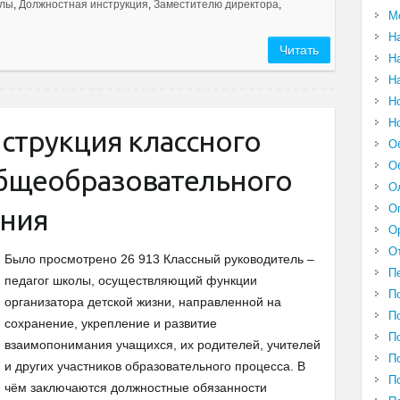
олы
,
Должностная инструкция
,
Заместителю директора
,
М
Н
Читать
Н
Н
Н
Н
струкция классного
О
О
бщеобразовательного
О
О
ения
О
О
Было просмотрено 26 913 Классный руководитель –
П
педагог школы, осуществляющий функции
П
организатора детской жизни, направленной на
П
сохранение, укрепление и развитие
П
взаимопонимания учащихся, их родителей, учителей
П
и других участников образовательного процесса. В
П
чём заключаются должностные обязанности