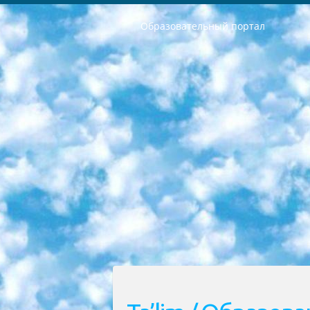
Образовательный портал
РЕСПУБЛИКА УЗБЕКИСТАН МИНИСТРЕРСТВО ДОШКОЛЬНОГО И ШКОЛЬНОГО ОБРАЗОВАНИЯ КОМАНДА в общеобразовательных учреждениях в 2023-2024 учебном году организация и проведение итоговой государственной аттестации обучающихся о Министра дошкольного и школьного образования Республики Узбекистан от 4 марта 2008 года (постановлением Минюста от 20 марта 2008 года № 1778 государственной регистрации) «Итоговое состояние учащихся общего среднего образования на основании положения об утверждении положения об аттестации общего среднего образования выпускной экзамен студентов в образовательных учреждениях в 2023-2024 учебном году В целях организации и прохождения аттестации приказываю: 1. Следующее: перечень предметов, по которым будет проводиться итоговая государственная аттестация и экзамен формы перевода согласно приложению 1; сертификаты международного образца, оценивающие уровень владения иностранными языками перечень согласно приложению 2; 2. Педагогический при специализированных образовательных учреждениях. научно-практический центр квалификации и международной оценки (Д.Давидова) 2024 г. До 25 марта: задания по предметам, по которым будет проводиться итоговая аттестация разработка и утверждение технических условий; итоговая аттестация на основании разработанного предметного задания разработка вопросов по предметам (устно и письменно), экзамен передача; общеобразовательные средние школы и специальные учебные заведения учащиеся выпускных классов школ и интернатов в агентской системе подготовка базы данных экзаменационных материалов и критериев оценки; перевод базы экзаменационных материалов на все языки обучения подать в Республиканский образовательный центр для изготовления; варианты экзаменов на основе разработанных контрольных материалов пусть будут поставлены задачи формирования. 3. Республиканский образовательный центр (Ш.Худайкулов) до 5 апреля 2024 года. до: база данных предоставленных экзаменационных материалов на все языки обучения перевод и экспертиза; для слепых, слабовидящих, глухих, слабослышащих и умственно отсталых детей учащиеся выпускных классов специализированных школ и школ-интернатов база данных экзаменационных материалов на всех преподаваемых языках подготовка критериев оценки; специализированные школы для умственно отсталых детей и технологии для учащихся выпускных классов школ-интернатов разработка соответствующих рекомендаций и критериев проведения ЕГЭ по естествознанию давать задания. 4. Педагогический при специализированных образовательных учреждениях. Научно-практический центр навыков и международной оценки (Д.Давидова), Республи