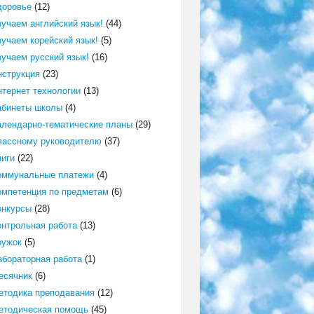
доровье
(12)
зучаем английский язык!
(44)
зучаем корейский язык!
(5)
зучаем русский язык!
(16)
нструкция
(23)
нтернет технологии
(13)
абинеты школы
(4)
алендарно-тематические планы
(29)
лассному руководителю
(37)
ниги
(22)
оммунальные платежи
(4)
омпетенция по предметам
(6)
онкурсы
(28)
онтрольная работа
(13)
ружок
(5)
абораторная работа
(1)
есячник
(6)
етодика преподавания
(12)
етодическая помощь
(45)