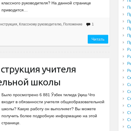
П
классного руководителя? На данной странице
П
приводится…
П
П
нструкция
,
Классному руководителю
,
Положение
1
П
П
Читать
П
Р
Р
Р
струкция учителя
Р
С
ельной школы
С
С
Было просмотрено 6 881 Ўзбек тилида ўқиш Что
С
входит в обязанности учителя общеобразовательной
С
школы? Какую работу он выполняет? Вы можете
С
получить более подробную информацию на этой
С
странице.
С