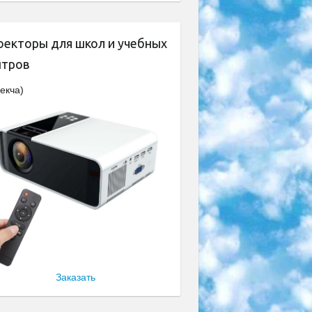
оекторы для школ и учебных
нтров
екча)
Заказать