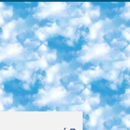
ека открытого доступа. Каталог площадки регулярно обрастает текстами статей из различных научных изданий. Сгруппированные по журналам и рубрикам публикации можно читать онлайн или скачивать целиком в PDF-формате. Проект нацелен на популяризацию науки за счёт открытого доступа к качественной информации. 6. «ПостНаука» На этом ресурсе публикуют подборки видеолекций, составленные экспертами из разных отраслей и объединённые общими темами. Среди них, к примеру, есть серии «Биоинформатика и геномика», «Культура средневековой Скандинавии» и Cinema Studies о теории кино. Каждая подборка лекций — логически связанная история, рассказанная экспертом от первого лица. Кроме того, на сайте появляются научно-образовательные статьи и тесты на разные темы. 7. «Newочём» Команда проекта «Newочём» отбирает самые интересные тексты из англоязычных СМИ и переводит те из них, за которые голосуют участники сообщества «ВКонтакте». По большей части это научно-популярные статьи. Редакторы придумывают лишь заголовки, в остальном содержание переводов соответствует оригиналам. Полные тексты можно читать прямо в социальной сети. 8. InternetUrok Онлайн-база материалов по основным дисциплинам школьной программы. Информация на сайте структурирована по классам, предметам и темам (урокам). Каждый урок состоит из видеолекций и конспектов. Есть также интерактивные тренажёры и тесты для закрепления пройденного материала. Даже если вы давно окончили школу, возможность повторить программу старших классов всегда может пригодиться. 9. Edutainme Ещё один ресурс об образовании. В отличие от Newtonew, как мне кажется, Edutainme больше ориентируется на представителей индустрии: педагогов, предпринимателей, разработчиков образовательных проектов. Но и любой, кто просто стремится к саморазвитию, найдёт на сайте много полезного и интересного для себя. Например, информацию о новых курсах и образовательных сервисах. 10. Newtonew Онлайн-медиа об образовании и обучении в широком смысле. Авторы Newtonew пишут об инструментах, заведениях, тактиках и стратегиях, которые помогают учить других и получать новые знания самостоятельно. На этой площадке вы найдёте новости, обзоры, аналитические мат