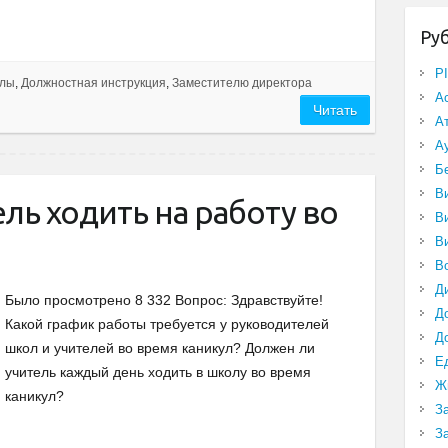
Ру
P
олы
,
Должностная инструкция
,
Заместителю директора
А
Читать
А
А
Б
В
ль ходить на работу во
В
В
В
Д
Было просмотрено 8 332 Вопрос: Здравствуйте!
Д
Какой график работы требуется у руководителей
Д
школ и учителей во время каникул? Должен ли
Е
учитель каждый день ходить в школу во время
Ж
каникул?
З
З