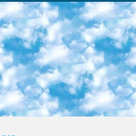
ка образовательный центр (Худайкулов Ш.) итоговый государственный аттестационный экзамен ориентирован на творческое и логическое мышление при подготовке базы материалов учитывать введение заданий. 5. Следует отметить, что: сертификат государственного образца о знании общеобразовательного предмета и как минимум национальный уровень B1 по предметам на иностранных языках, указанным в Приложении 2. или международно признанный сертификат эквивалентного уровня студенты, изучающие определенный предмет, освобождаются от экзамена; по соответствующим предметам запланирована итоговая государственная аттестация за день до дня, путем жеребьевки Рабочей группой (в письменной форме по предметам, проводимым в форме) из числа сформированных вариантов выбрано 2 варианта; 2 выбранных варианта экзамена анонсированы на официальном сайте министерства и все выпускники по всей стране на основе этих вариантов проводит итоговую государственную аттестацию. 6. Государственное образование учащихся средних общеобразовательных учреждений. знания в соответствии с квалификационными требованиями, которые необходимо приобрести на основании стандартов итоговый (выпускной) контроль для 9 и 11 классов в целях тестирования Экзамены (далее – экзамены) состоят из предметов, перечисленных в приложении 1. будет сделано. 7. Экзамены пройдут с 26 мая по 15 июня 2024 г. (кроме науки физического воспитания). 8. Физическая для учащихся 9 классов общесредних образовательных учреждений. Экзамены по предмету «Образование, квалификация медицина» 1-6 мая 2024 года. сотрудники перевести под присмотр (с отклонениями в физическом или умственном развитии) специализированная школа для детей, школы-интернаты и со сколиозом школы-интернаты санаторного типа для больных детей исключены). 9. Он был слепым, слабовидящим и имел нарушения опорно-двигательного аппарата. экзамены в специализированных школах и интернатах для детей должны проводиться исходя из требований, предъявляемых к общеобразовательным учреждениям (физкультура кроме науки). 10. Специализированная школа для глухих и слабослышащих детей. и экзамены в интернатах и быть реализован в виде письменного теста по математике. 11. Специальность для умственно отсталых детей. Для 9 класса Родной язык и литературное письмо Государственный язык (язык обучения – узбекский). для неклассов) написано Математическое письмо Письменная/устная история Узбекистана Физическое воспитание практично Итоговый контроль Для 11 класса Написание родного языка и литературы (эссе) Математическое письмо Узбекский язык (обучение на узбекском языке) не посещающее общее среднее образование для учреждений)/Образовательное учреждение выбор письменный и устный Иностранный язык письменный/устный Письменная/устная история Узбекистана *По выбору студента:  Химия  Физика  Основы государственного права  География 10 бесплатных образовательных ресурсов - Мы составили подборку онлайн-проектов с интерактивными упражнениями, видеолекциями и статьями. Они помогут вам обрести новые и освежить старые знания бесплатно. 1. «ИНТУИТ» Старейшая образовательная площадка Рунета. Здесь вы найдёте сотни текстовых и видеокурсов на десятки различных тем — от программирования до психологии. Многие курсы подготовлены российскими университетами и крупными международными компаниями вроде Intel и Microsoft. Самостоятельное обучение бесплатное, но желающие могут оплатить услуги персональных наставников. 2. «Смартия» знакомит с актуальными профессиями и подсказывает, как им обучаться. Выбрав заинтересовавшую вас специальность — SMM-специалист, фотограф, веб-дизайнер или другую, — увидите список необходимых для неё умений. Чтобы вы могли освоить их самостоятельно, для каждого умения площадка отображает подборку ссылок на учебные материалы. Хотя «Смартия» ориентируется на русскоязычную аудиторию, часть контента всё же доступна только на английском. 3. «Лекторий Физтеха» Проект Московского физико-технического института (Физтеха). С его помощью вы можете смотреть онлайн серии лекций, записанные на видео в этом вузе. В числе доступных предметов — физика, биология, химия, информационные технологии и другие. К некоторым лекциям администрация ресурса прилагает готовые конспекты, которые можно скачивать в PDF-формате. 4. ITMOcourses Онлайн-площадка Санкт-Петербургского национального исследовательского университета информационных технологий, механики и оптики (ИТМО). Ресурс предоставляет свободный доступ к курсам, разработанным в этом вузе. Каталог материалов разбит на четыре категории: «Оптические системы и технологии», «Приборостроение и робототехника», «Информационные технологии» и «Биотехнологии». Курсы состоят из видеолекций, интерактивных демонстраций и заданий. 5. «КиберЛенинка» Электронная научная библиот