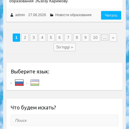
образования Эъзозу Каримову.
admin
27.06.2026
Новости образования
Читать
1
2
3
4
5
6
7
8
9
10
...
»
So‘nggi »
Выберите язык:
Что будем искать?
Поиск