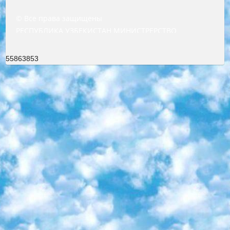
© Все права защищены
РЕСПУБЛИКА УЗБЕКИСТАН МИНИСТРЕРСТВО ДОШКОЛЬНОГО И ШКОЛЬНОГО ОБРАЗОВАНИЯ КОМАНДА в общеобразовательных учреждениях в 2023-2024 учебном году организация и проведение итоговой государственной аттестации обучающихся о Министра дошкольного и школьного образования Республики Узбекистан от 4 марта 2008 года (постановлением Минюста от 20 марта 2008 года № 1778 государственной регистрации) «Итоговое состояние учащихся общего среднего образования на основании положения об утверждении положения об аттестации общего среднего образования выпускной экзамен студентов в образовательных учреждениях в 2023-2024 учебном году В целях организации и прохождения аттестации приказываю: 1. Следующее: перечень предметов, по которым будет проводиться итоговая государственная аттестация и экзамен формы перевода согласно приложению 1; сертификаты международного образца, оценивающие уровень владения иностранными языками перечень согласно приложению 2; 2. Педагогический при специализированных образовательных учреждениях. научно-практический центр квалификации и международной оценки (Д.Давидова) 2024 г. До 25 марта: задания по предметам, по которым будет проводиться итоговая аттестация разработка и утверждение технических условий; итоговая аттестация на основании разработанного предметного задания разработка вопросов по предметам (устно и письменно), экзамен передача; общеобразовательные средние школы и специальные учебные заведения учащиеся выпускных классов школ и интернатов в агентской системе подготовка базы данных экзаменационных материалов и критериев оценки; перевод базы экзаменационных материалов на все языки обучения подать в Республиканский образовательный центр для изготовления; варианты экзаменов на основе разработанных контрольных материалов пусть будут поставлены задачи формирования. 3. Республиканский образовательный центр (Ш.Худайкулов) до 5 апреля 2024 года. до: база данных предоставленных экзаменационных материалов на все языки обучения перевод и экспертиза; для слепых, слабовидящих, глухих, слабослышащих и умственно отсталых детей учащиеся выпускных классов специализированных школ и школ-интернатов база данных экзаменационных материалов на всех преподаваемых языках подготовка критериев оценки; специализированные школы для умственно отсталых детей и технологии для учащихся выпускных классов школ-интернатов разработка соответствующих рекомендаций и критериев проведения ЕГЭ по естествознанию давать задания. 4. Педагогический при специализированных образовательных учреждениях. Научно-практический центр навыков и международной оценки (Д.Давидова), Республика образовательный центр (Худайкулов Ш.) итоговый государственный аттестационный экзамен ориентирован на творческое и логическое мышление при подготовке базы материалов учитывать введение заданий. 5. Следует отметить, что: сертификат государственного образца о знании общеобразовательного предмета и как минимум национальный уровень B1 по предметам на иностранных языках, указанным в Приложении 2. или международно признанный сертификат эквивалентного уровня студенты, изучающие определенный предмет, освобождаются от экзамена; по соответствующим предметам запланирована итоговая государственная аттестация за день до дня, путем жеребьевки Рабочей группой (в письменной форме по предметам, проводимым в форме) из числа сформированных вариантов выбрано 2 варианта; 2 выбранных варианта экзамена анонсированы на официальном сайте министерства и все выпускники по всей стране на основе этих вариантов проводит итоговую государственную аттестацию. 6. Государственное образование учащихся средних общеобразовательных учреждений. знания в соответствии с квалификационными требованиями, которые необходимо приобрести на основании стандартов итоговый (выпускной) контроль для 9 и 11 классов в целях тестирования Экзамены (далее – экзамены) состоят из предметов, перечисленных в приложении 1. будет сделано. 7. Экзамены пройдут с 26 мая по 15 июня 2024 г. (кроме науки физического воспитания). 8. Физическая для учащихся 9 классов общесредних образовательных учреждений. Экзамены по предмету «Образование, квалификация медицина» 1-6 мая 2024 года. сотрудники перевести под присмотр (с отклонениями в физическом или умственном развитии) специализированная школа для детей, школы-интернаты и со сколиозом школы-интернаты санаторного типа для больных детей исключены). 9. Он был слепым, слабовидящим и имел нарушения опорно-двигательного аппарата. экзамены в специализированных школах и интернатах для детей должны проводиться исходя из требований, предъявляемых к общеобразовательным учреждениям (физкультура кроме науки). 10. Специализированная школа для глухих и слабослышащих детей. и экзамены в интернатах и быть реализован в виде письменного теста по математике. 11. Специальность для умственно отсталых детей. Для 9 класса Родной язык и литературное письмо Государственный язык (язык обучения – узбекский). для неклассов) написано Математическое письмо Письменная/устная история Узбекистана Физическое воспитание практично Итоговый контроль Для 11 класса Написание родного языка и литературы (эссе) Математическое письмо Узбекский язык (обучение на узбекском языке) не посещающее общее среднее образование для учреждений)/Образовательное учреждение выбор письменный и устный Иностранный язык письменный/устный Письменная/устная история Узбекистана *По выбору студента:  Химия  Физика  Основы государственного права  География 10 бесплатных образовательных ресурсов - Мы составили подборку онлайн-проектов с интерактивными упражнениями, видеолекциями и статьями. Они помогут вам обрести новые и освежить старые знания бесплатно. 1. «ИНТУИТ» Старейшая образовательная площадка Рунета. Здесь вы найдёте сотни текстовых и видеокурсов на десятки различных тем — от программирования до психологии. Многие курсы подготовлены российскими университетами и крупными международными компаниями вроде Intel и Microsoft. Самостоятельное обучение бесплатное, но желающие могут оплатить услуги персональных наставников. 2. «Смартия» знакомит с актуальными профессиями и подсказывает, как им обучаться. Выбрав заинтересовавшую вас специальность — SMM-специалист, фотограф, веб-дизайнер или другую, — увидите список необходимых для неё умений. Чтобы вы могли освоить их самостоятельно, для каждого умения площадка отображает подборку ссылок на учебные материалы. Хотя «Смартия» ориентируется на русскоязычную аудиторию, часть контента всё же доступна только на английском. 3. «Лекторий Физтеха» Проект Московского физико-технического института (Физтеха). С его помощью вы можете смотреть онлайн серии лекций, записанные на видео в этом вузе. В числе доступных предметов — физика, биология, химия, информационные технологии и другие. К некоторым лекциям администрация ресурса прилагает готовые конспекты, которые можно скачивать в PDF-формате. 4. ITMOcourses Онлайн-площадка Санкт-Петербургского национального исследовательского университета информационных технологий, механики и оптики (ИТМО). Ресурс предоставляет свободный доступ к курсам, разработанным в этом вузе. Каталог материалов разбит на четыре категории: «Оптические системы и технологии», «Приборостроение и робототехника», «Информационные технологии» и «Биотехнологии». Курсы состоят из видеолекций, интерактивных демонстраций и заданий. 5. «КиберЛенинка» Электронная научная библиотека открытого доступа. Каталог площадки регулярно обрастает текстами статей из различных научных изданий. Сгруппированные по журналам и рубрикам публикации можно читать онлайн или скачивать целиком в PDF-формате. Проект нацелен на популяризацию науки за счёт открытого доступа к качественной информации. 6. «ПостНаука» На этом ресурсе публикуют подборки видеолекций, составленные экспертами из разных отраслей и объединённые общими темами. Среди них, к примеру, есть серии «Биоинформатика и геномика», «Культура средневековой Скандинавии» и Cinema Studies о теории кино. Каждая подборка лекций — логически связанная история, рассказанная экспертом от первого лица. Кроме того, на сайте появляются научно-образовательные статьи и тесты на разные темы. 7. «Newочём» Команда проекта «Newочём» отбирает самые интересные тексты из англоязычных СМИ и переводит те из них, за которые голосуют участники сообщества «ВКонтакте». По большей части это научно-популярные статьи. Редакторы придумывают лишь заголовки, в остальном содержание переводов соответствует оригиналам. Полные тексты можно читать прямо в социальной сети. 8. InternetUrok Онлайн-база материалов по основным дисциплинам школьной программы. Информация на сайте структурирована по классам, предметам и темам (урокам). Каждый урок состоит из видеолекций и конспектов. Есть также интерактивные тренажёры и тесты для закрепления пройденного материала. Даже если вы давно окончили школу, возможность повторить программу старших классов всегда может пригодиться. 9. Edutainme Ещё один ресурс об образовании. В отличие от Newtonew, как мне кажется, Edutainme больше ориентируется на представителей индустрии: педагогов, предпринимателей, разработчиков образовательных проектов. Но и любой, кто просто стремится к саморазвитию, найдёт на сайте много полезного и интересного для себя. Например, информацию о новых курсах и образовательных сервисах. 10. Newtonew Онлайн-медиа об образовании и обучении в широком смысле. Авторы Newtonew пишут об инструментах, заведениях, тактиках и стратегиях, которые помогают учить других и получать новые знания самостоятельно. На этой площадке вы найдёте новости, обзоры, аналитические мате
55863853