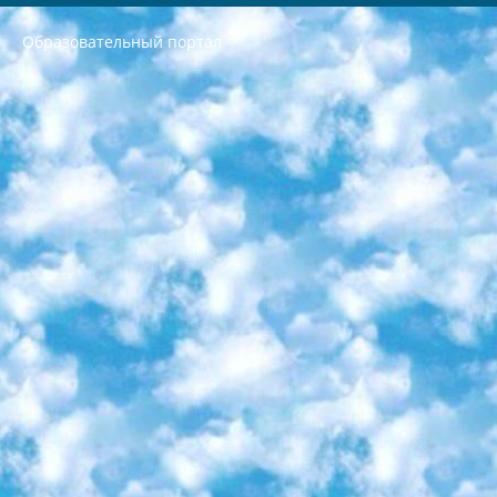
Образовательный портал
РЕСПУБЛИКА УЗБЕКИСТАН МИНИСТРЕРСТВО ДОШКОЛЬНОГО И ШКОЛЬНОГО ОБРАЗОВАНИЯ КОМАНДА в общеобразовательных учреждениях в 2023-2024 учебном году организация и проведение итоговой государственной аттестации обучающихся о Министра дошкольного и школьного образования Республики Узбекистан от 4 марта 2008 года (постановлением Минюста от 20 марта 2008 года № 1778 государственной регистрации) «Итоговое состояние учащихся общего среднего образования на основании положения об утверждении положения об аттестации общего среднего образования выпускной экзамен студентов в образовательных учреждениях в 2023-2024 учебном году В целях организации и прохождения аттестации приказываю: 1. Следующее: перечень предметов, по которым будет проводиться итоговая государственная аттестация и экзамен формы перевода согласно приложению 1; сертификаты международного образца, оценивающие уровень владения иностранными языками перечень согласно приложению 2; 2. Педагогический при специализированных образовательных учреждениях. научно-практический центр квалификации и международной оценки (Д.Давидова) 2024 г. До 25 марта: задания по предметам, по которым будет проводиться итоговая аттестация разработка и утверждение технических условий; итоговая аттестация на основании разработанного предметного задания разработка вопросов по предметам (устно и письменно), экзамен передача; общеобразовательные средние школы и специальные учебные заведения учащиеся выпускных классов школ и интернатов в агентской системе подготовка базы данных экзаменационных материалов и критериев оценки; перевод базы экзаменационных материалов на все языки обучения подать в Республиканский образовательный центр для изготовления; варианты экзаменов на основе разработанных контрольных материалов пусть будут поставлены задачи формирования. 3. Республиканский образовательный центр (Ш.Худайкулов) до 5 апреля 2024 года. до: база данных предоставленных экзаменационных материалов на все языки обучения перевод и экспертиза; для слепых, слабовидящих, глухих, слабослышащих и умственно отсталых детей учащиеся выпускных классов специализированных школ и школ-интернатов база данных экзаменационных материалов на всех преподаваемых языках подготовка критериев оценки; специализированные школы для умственно отсталых детей и технологии для учащихся выпускных классов школ-интернатов разработка соответствующих рекомендаций и критериев проведения ЕГЭ по естествознанию давать задания. 4. Педагогический при специализированных образовательных учреждениях. Научно-практический центр навыков и международной оценки (Д.Давидова), Республика образовательный центр (Худайкулов Ш.) итоговый государственный аттестационный экзамен ориентирован на творческое и логическое мышление при подготовке базы материалов учитывать введение заданий. 5. Следует отметить, что: сертификат государственного образца о знании общеобразовательного предмета и как минимум национальный уровень B1 по предметам на иностранных языках, указанным в Приложении 2. или международно признанный сертификат эквивалентного уровня студенты, изучающие определенный предмет, освобождаются от экзамена; по соответствующим предметам запланирована итоговая государственная аттестация за день до дня, путем жеребьевки Рабочей группой (в письменной форме по предметам, проводимым в форме) из числа сформированных вариантов выбрано 2 варианта; 2 выбранных варианта экзамена анонсированы на официальном сайте министерства и все выпускники по всей стране на основе этих вариантов проводит итоговую государственную аттестацию. 6. Государственное образование учащихся средних общеобразовательных учреждений. знания в соответствии с квалификационными требованиями, которые необходимо приобрести на основании стандартов итоговый (выпускной) контроль для 9 и 11 классов в целях тестирования Экзамены (далее – экзамены) состоят из предметов, перечисленных в приложении 1. будет сделано. 7. Экзамены пройдут с 26 мая по 15 июня 2024 г. (кроме науки физического воспитания). 8. Физическая для учащихся 9 классов общесредних образовательных учреждений. Экзамены по предмету «Образование, квалификация медицина» 1-6 мая 2024 года. сотрудники перевести под присмотр (с отклонениями в физическом или умственном развитии) специализированная школа для детей, школы-интернаты и со сколиозом школы-интернаты санаторного типа для больных детей исключены). 9. Он был слепым, слабовидящим и имел нарушения опорно-двигательного аппарата. экзамены в специализированных школах и интернатах для детей должны проводиться исходя из требований, предъявляемых к общеобразовательным учреждениям (физкультура кроме науки). 10. Специализированная школа для глухих и слабослышащих детей. и экзамены в интернатах и быть реализован в виде письменного теста по математике. 11. Специальность для умственно отсталых детей. Для 9 класса Родной язык и литературное письмо Государственный язык (язык обучения – узбекский). для неклассов) написано Математическое письмо Письменная/устная история Узбекистана Физическое воспитание практично Итоговый контроль Для 11 класса Написание родного языка и литературы (эссе) Математическое письмо Узбекский язык (обучение на узбекском языке) не посещающее общее среднее образование для учреждений)/Образовательное учреждение выбор письменный и устный Иностранный язык письменный/устный Письменная/устная история Узбекистана *По выбору студента:  Химия  Физика  Основы государственного права  География 10 бесплатных образовательных ресурсов - Мы составили подборку онлайн-проектов с интерактивными упражнениями, видеолекциями и статьями. Они помогут вам обрести новые и освежить старые знания бесплатно. 1. «ИНТУИТ» Старейшая образовательная площадка Рунета. Здесь вы найдёте сотни текстовых и видеокурсов на десятки различных тем — от программирования до психологии. Многие курсы подготовлены российскими университетами и крупными международными компаниями вроде Intel и Microsoft. Самостоятельное обучение бесплатное, но желающие могут оплатить услуги персональных наставников. 2. «Смартия» знакомит с актуальными профессиями и подсказывает, как им обучаться. Выбрав заинтересовавшую вас специальность — SMM-специалист, фотограф, веб-дизайнер или другую, — увидите список необходимых для неё умений. Чтобы вы могли освоить их самостоятельно, для каждого умения площадка отображает подборку ссылок на учебные материалы. Хотя «Смартия» ориентируется на русскоязычную аудиторию, часть контента всё же доступна только на английском. 3. «Лекторий Физтеха» Проект Московского физико-технического института (Физтеха). С его помощью вы можете смотреть онлайн серии лекций, записанные на видео в этом вузе. В числе доступных предметов — физика, биология, химия, информационные технологии и другие. К некоторым лекциям администрация ресурса прилагает готовые конспекты, которые можно скачивать в PDF-формате. 4. ITMOcourses Онлайн-площадка Санкт-Петербургского национального исследовательского университета информационных технологий, механики и оптики (ИТМО). Ресурс предоставляет свободный доступ к курсам, разработанным в этом вузе. Каталог материалов разбит на четыре категории: «Оптические системы и технологии», «Приборостроение и робототехника», «Информационные технологии» и «Биотехнологии». Курсы состоят из видеолекций, интерактивных демонстраций и заданий. 5. «КиберЛенинка» Электронная научная библиотека открытого доступа. Каталог площадки регулярно обрастает текстами статей из различных научных изданий. Сгруппированные по журналам и рубрикам публикации можно читать онлайн или скачивать целиком в PDF-формате. Проект нацелен на популяризацию науки за счёт открытого доступа к качественной информации. 6. «ПостНаука» На этом ресурсе публикуют подборки видеолекций, составленные экспертами из разных отраслей и объединённые общими темами. Среди них, к примеру, есть серии «Биоинформатика и геномика», «Культура средневековой Скандинавии» и Cinema Studies о теории кино. Каждая подборка лекций — логически связанная история, рассказанная экспертом от первого лица. Кроме того, на сайте появляются научно-образовательные статьи и тесты на разные темы. 7. «Newочём» Команда проекта «Newочём» отбирает самые интересные тексты из англоязычных СМИ и переводит те из них, за которые голосуют участники сообщества «ВКонтакте». По большей части это научно-популярные статьи. Редакторы придумывают лишь заголовки, в остальном содержание переводов соответствует оригиналам. Полные тексты можно читать прямо в социальной сети. 8. InternetUrok Онлайн-база материалов по основным дисциплинам школьной программы. Информация на сайте структурирована по классам, предметам и темам (урокам). Каждый урок состоит из видеолекций и конспектов. Есть также интерактивные тренажёры и тесты для закрепления пройденного материала. Даже если вы давно окончили школу, возможность повторить программу старших классов всегда может пригодиться. 9. Edutainme Ещё один ресурс об образовании. В отличие от Newtonew, как мне кажется, Edutainme больше ориентируется на представителей индустрии: педагогов, предпринимателей, разработчиков образовательных проектов. Но и любой, кто просто стремится к саморазвитию, найдёт на сайте много полезного и интересного для себя. Например, информацию о новых курсах и образовательных сервисах. 10. Newtonew Онлайн-медиа об образовании и обучении в широком смысле. Авторы Newtonew пишут об инструментах, заведениях, тактиках и стратегиях, которые помогают учить других и получать новые знания самостоятельно. На этой площадке вы найдёте новости, обзоры, аналитические мат