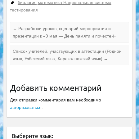
поступили на
биология
,
математика
,
Национальная система
новую работу
тестирования
←
Разработки уроков, сценарий мероприятия и
презентации к «9 мая — День памяти и почестей»
Список учителей, участвующих в аттестации (Родной
язык, Узбекский язык, Каракалпакский язык)
→
Добавить комментарий
Для отправки комментария вам необходимо
авторизоваться
.
Выберите язык: