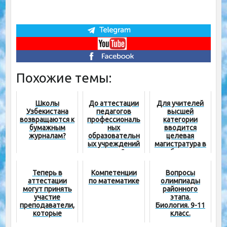
Похожие темы:
Школы
До аттестации
Для учителей
Узбекистана
педагогов
высшей
возвращаются к
профессиональ
категории
бумажным
ных
вводится
журналам?
образовательн
целевая
ых учреждений
магистратура в
осталось 2 дня
области
педагогики
Теперь в
Компетенции
Вопросы
аттестации
по математике
олимпиады
могут принять
районного
участие
этапа.
преподаватели,
Биология. 9-11
которые
класс.
недавно