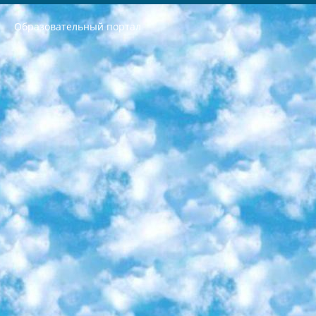
Образовательный портал
РЕСПУБЛИКА УЗБЕКИСТАН МИНИСТРЕРСТВО ДОШКОЛЬНОГО И ШКОЛЬНОГО ОБРАЗОВАНИЯ КОМАНДА в общеобразовательных учреждениях в 2023-2024 учебном году организация и проведение итоговой государственной аттестации обучающихся о Министра дошкольного и школьного образования Республики Узбекистан от 4 марта 2008 года (постановлением Минюста от 20 марта 2008 года № 1778 государственной регистрации) «Итоговое состояние учащихся общего среднего образования на основании положения об утверждении положения об аттестации общего среднего образования выпускной экзамен студентов в образовательных учреждениях в 2023-2024 учебном году В целях организации и прохождения аттестации приказываю: 1. Следующее: перечень предметов, по которым будет проводиться итоговая государственная аттестация и экзамен формы перевода согласно приложению 1; сертификаты международного образца, оценивающие уровень владения иностранными языками перечень согласно приложению 2; 2. Педагогический при специализированных образовательных учреждениях. научно-практический центр квалификации и международной оценки (Д.Давидова) 2024 г. До 25 марта: задания по предметам, по которым будет проводиться итоговая аттестация разработка и утверждение технических условий; итоговая аттестация на основании разработанного предметного задания разработка вопросов по предметам (устно и письменно), экзамен передача; общеобразовательные средние школы и специальные учебные заведения учащиеся выпускных классов школ и интернатов в агентской системе подготовка базы данных экзаменационных материалов и критериев оценки; перевод базы экзаменационных материалов на все языки обучения подать в Республиканский образовательный центр для изготовления; варианты экзаменов на основе разработанных контрольных материалов пусть будут поставлены задачи формирования. 3. Республиканский образовательный центр (Ш.Худайкулов) до 5 апреля 2024 года. до: база данных предоставленных экзаменационных материалов на все языки обучения перевод и экспертиза; для слепых, слабовидящих, глухих, слабослышащих и умственно отсталых детей учащиеся выпускных классов специализированных школ и школ-интернатов база данных экзаменационных материалов на всех преподаваемых языках подготовка критериев оценки; специализированные школы для умственно отсталых детей и технологии для учащихся выпускных классов школ-интернатов разработка соответствующих рекомендаций и критериев проведения ЕГЭ по естествознанию давать задания. 4. Педагогический при специализированных образовательных учреждениях. Научно-практический центр навыков и международной оценки (Д.Давидова), Республика образовательный центр (Худайкулов Ш.) итоговый государственный аттестационный экзамен ориентирован на творческое и логическое мышление при подготовке базы материалов учитывать введение заданий. 5. Следует отметить, что: сертификат государственного образца о знании общеобразовательного предмета и как минимум национальный уровень B1 по предметам на иностранных языках, указанным в Приложении 2. или международно признанный сертификат эквивалентного уровня студенты, изучающие определенный предмет, освобождаются от экзамена; по соответствующим предметам запланирована итоговая государственная аттестация за день до дня, путем жеребьевки Рабочей группой (в письменной форме по предметам, проводимым в форме) из числа сформированных вариантов выбрано 2 варианта; 2 выбранных варианта экзамена анонсированы на официальном сайте министерства и все выпускники по всей стране на основе этих вариантов проводит итоговую государственную аттестацию. 6. Государственное образование учащихся средних общеобразовательных учреждений. знания в соответствии с квалификационными требованиями, которые необходимо приобрести на основании стандартов итоговый (выпускной) контроль для 9 и 11 классов в целях тестирования Экзамены (далее – экзамены) состоят из предметов, перечисленных в приложении 1. будет сделано. 7. Экзамены пройдут с 26 мая по 15 июня 2024 г. (кроме науки физического воспитания). 8. Физическая для учащихся 9 классов общесредних образовательных учреждений. Экзамены по предмету «Образование, квалификация медицина» 1-6 мая 2024 года. сотрудники перевести под присмотр (с отклонениями в физическом или умственном развитии) специализированная школа для детей, школы-интернаты и со сколиозом школы-интернаты санаторного типа для больных детей исключены). 9. Он был слепым, слабовидящим и имел нарушения опорно-двигательного аппарата. экзамены в специализированных школах и интернатах для детей должны проводиться исходя из требований, предъявляемых к общеобразовательным учреждениям (физкультура кроме науки). 10. Специализированная школа для глухих и слабослышащих детей. и экзамены в интернатах и быть реализован в виде письменного теста по математике. 11. Специальность для умственно отсталых детей. Для 9 класса Родной язык и литературное письмо Государственный язык (язык обучения – узбекский). для неклассов) написано Математическое письмо Письменная/устная история Узбекистана Физическое воспитание практично Итоговый контроль Для 11 класса Написание родного языка и литературы (эссе) Математическое письмо Узбекский язык (обучение на узбекском языке) не посещающее общее среднее образование для учреждений)/Образовательное учреждение выбор письменный и устный Иностранный язык письменный/устный Письменная/устная история Узбекистана *По выбору студента:  Химия  Физика  Основы государственного права  География 10 бесплатных образовательных ресурсов - Мы составили подборку онлайн-проектов с интерактивными упражнениями, видеолекциями и статьями. Они помогут вам обрести новые и освежить старые знания бесплатно. 1. «ИНТУИТ» Старейшая образовательная площадка Рунета. Здесь вы найдёте сотни текстовых и видеокурсов на десятки различных тем — от программирования до психологии. Многие курсы подготовлены российскими университетами и крупными международными компаниями вроде Intel и Microsoft. Самостоятельное обучение бесплатное, но желающие могут оплатить услуги персональных наставников. 2. «Смартия» знакомит с актуальными профессиями и подсказывает, как им обучаться. Выбрав заинтересовавшую вас специальность — SMM-специалист, фотограф, веб-дизайнер или другую, — увидите список необходимых для неё умений. Чтобы вы могли освоить их самостоятельно, для каждого умения площадка отображает подборку ссылок на учебные материалы. Хотя «Смартия» ориентируется на русскоязычную аудиторию, часть контента всё же доступна только на английском. 3. «Лекторий Физтеха» Проект Московского физико-технического института (Физтеха). С его помощью вы можете смотреть онлайн серии лекций, записанные на видео в этом вузе. В числе доступных предметов — физика, биология, химия, информационные технологии и другие. К некоторым лекциям администрация ресурса прилагает готовые конспекты, которые можно скачивать в PDF-формате. 4. ITMOcourses Онлайн-площадка Санкт-Петербургского национального исследовательского университета информационных технологий, механики и оптики (ИТМО). Ресурс предоставляет свободный доступ к курсам, разработанным в этом вузе. Каталог материалов разбит на четыре категории: «Оптические системы и технологии», «Приборостроение и робототехника», «Информационные технологии» и «Биотехнологии». Курсы состоят из видеолекций, интерактивных демонстраций и заданий. 5. «КиберЛенинка» Электронная научная библиотека открытого доступа. Каталог площадки регулярно обрастает текстами статей из различных научных изданий. Сгруппированные по журналам и рубрикам публикации можно читать онлайн или скачивать целиком в PDF-формате. Проект нацелен на популяризацию науки за счёт открытого доступа к качественной информации. 6. «ПостНаука» На этом ресурсе публикуют подборки видеолекций, составленные экспертами из разных отраслей и объединённые общими темами. Среди них, к примеру, есть серии «Биоинформатика и геномика», «Культура средневековой Скандинавии» и Cinema Studies о теории кино. Каждая подборка лекций — логически связанная история, рассказанная экспертом от первого лица. Кроме того, на сайте появляются научно-образовательные статьи и тесты на разные темы. 7. «Newочём» Команда проекта «Newочём» отбирает самые интересные тексты из англоязычных СМИ и переводит те из них, за которые голосуют участники сообщества «ВКонтакте». По большей части это научно-популярные статьи. Редакторы придумывают лишь заголовки, в остальном содержание переводов соответствует оригиналам. Полные тексты можно читать прямо в социальной сети. 8. InternetUrok Онлайн-база материалов по основным дисциплинам школьной программы. Информация на сайте структурирована по классам, предметам и темам (урокам). Каждый урок состоит из видеолекций и конспектов. Есть также интерактивные тренажёры и тесты для закрепления пройденного материала. Даже если вы давно окончили школу, возможность повторить программу старших классов всегда может пригодиться. 9. Edutainme Ещё один ресурс об образовании. В отличие от Newtonew, как мне кажется, Edutainme больше ориентируется на представителей индустрии: педагогов, предпринимателей, разработчиков образовательных проектов. Но и любой, кто просто стремится к саморазвитию, найдёт на сайте много полезного и интересного для себя. Например, информацию о новых курсах и образовательных сервисах. 10. Newtonew Онлайн-медиа об образовании и обучении в широком смысле. Авторы Newtonew пишут об инструментах, заведениях, тактиках и стратегиях, которые помогают учить других и получать новые знания самостоятельно. На этой площадке вы найдёте новости, обзоры, аналитические мат