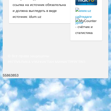
ссылка на источник обязательна
и должна выглядеть в виде
источник: idum.uz
© Все права защищены
РЕСПУБЛИКА УЗБЕКИСТАН МИНИСТРЕРСТВО ДОШКОЛЬНОГО И ШКОЛЬНОГО ОБРАЗОВАНИЯ КОМАНДА в общеобразовательных учреждениях в 2023-2024 учебном году организация и проведение итоговой государственной аттестации обучающихся о Министра дошкольного и школьного образования Республики Узбекистан от 4 марта 2008 года (постановлением Минюста от 20 марта 2008 года № 1778 государственной регистрации) «Итоговое состояние учащихся общего среднего образования на основании положения об утверждении положения об аттестации общего среднего образования выпускной экзамен студентов в образовательных учреждениях в 2023-2024 учебном году В целях организации и прохождения аттестации приказываю: 1. Следующее: перечень предметов, по которым будет проводиться итоговая государственная аттестация и экзамен формы перевода согласно приложению 1; сертификаты международного образца, оценивающие уровень владения иностранными языками перечень согласно приложению 2; 2. Педагогический при специализированных образовательных учреждениях. научно-практический центр квалификации и международной оценки (Д.Давидова) 2024 г. До 25 марта: задания по предметам, по которым будет проводиться итоговая аттестация разработка и утверждение технических условий; итоговая аттестация на основании разработанного предметного задания разработка вопросов по предметам (устно и письменно), экзамен передача; общеобразовательные средние школы и специальные учебные заведения учащиеся выпускных классов школ и интернатов в агентской системе подготовка базы данных экзаменационных материалов и критериев оценки; перевод базы экзаменационных материалов на все языки обучения подать в Республиканский образовательный центр для изготовления; варианты экзаменов на основе разработанных контрольных материалов пусть будут поставлены задачи формирования. 3. Республиканский образовательный центр (Ш.Худайкулов) до 5 апреля 2024 года. до: база данных предоставленных экзаменационных материалов на все языки обучения перевод и экспертиза; для слепых, слабовидящих, глухих, слабослышащих и умственно отсталых детей учащиеся выпускных классов специализированных школ и школ-интернатов база данных экзаменационных материалов на всех преподаваемых языках подготовка критериев оценки; специализированные школы для умственно отсталых детей и технологии для учащихся выпускных классов школ-интернатов разработка соответствующих рекомендаций и критериев проведения ЕГЭ по естествознанию давать задания. 4. Педагогический при специализированных образовательных учреждениях. Научно-практический центр навыков и международной оценки (Д.Давидова), Республика образовательный центр (Худайкулов Ш.) итоговый государственный аттестационный экзамен ориентирован на творческое и логическое мышление при подготовке базы материалов учитывать введение заданий. 5. Следует отметить, что: сертификат государственного образца о знании общеобразовательного предмета и как минимум национальный уровень B1 по предметам на иностранных языках, указанным в Приложении 2. или международно признанный сертификат эквивалентного уровня студенты, изучающие определенный предмет, освобождаются от экзамена; по соответствующим предметам запланирована итоговая государственная аттестация за день до дня, путем жеребьевки Рабочей группой (в письменной форме по предметам, проводимым в форме) из числа сформированных вариантов выбрано 2 варианта; 2 выбранных варианта экзамена анонсированы на официальном сайте министерства и все выпускники по всей стране на основе этих вариантов проводит итоговую государственную аттестацию. 6. Государственное образование учащихся средних общеобразовательных учреждений. знания в соответствии с квалификационными требованиями, которые необходимо приобрести на основании стандартов итоговый (выпускной) контроль для 9 и 11 классов в целях тестирования Экзамены (далее – экзамены) состоят из предметов, перечисленных в приложении 1. будет сделано. 7. Экзамены пройдут с 26 мая по 15 июня 2024 г. (кроме науки физического воспитания). 8. Физическая для учащихся 9 классов общесредних образовательных учреждений. Экзамены по предмету «Образование, квалификация медицина» 1-6 мая 2024 года. сотрудники перевести под присмотр (с отклонениями в физическом или умственном развитии) специализированная школа для детей, школы-интернаты и со сколиозом школы-интернаты санаторного типа для больных детей исключены). 9. Он был слепым, слабовидящим и имел нарушения опорно-двигательного аппарата. экзамены в специализированных школах и интернатах для детей должны проводиться исходя из требований, предъявляемых к общеобразовательным учреждениям (физкультура кроме науки). 10. Специализированная школа для глухих и слабослышащих детей. и экзамены в интернатах и быть реализован в виде письменного теста по математике. 11. Специальность для умственно отсталых детей. Для 9 класса Родной язык и литературное письмо Государственный язык (язык обучения – узбекский). для неклассов) написано Математическое письмо Письменная/устная история Узбекистана Физическое воспитание практично Итоговый контроль Для 11 класса Написание родного языка и литературы (эссе) Математическое письмо Узбекский язык (обучение на узбекском языке) не посещающее общее среднее образование для учреждений)/Образовательное учреждение выбор письменный и устный Иностранный язык письменный/устный Письменная/устная история Узбекистана *По выбору студента:  Химия  Физика  Основы государственного права  География 10 бесплатных образовательных ресурсов - Мы составили подборку онлайн-проектов с интерактивными упражнениями, видеолекциями и статьями. Они помогут вам обрести новые и освежить старые знания бесплатно. 1. «ИНТУИТ» Старейшая образовательная площадка Рунета. Здесь вы найдёте сотни текстовых и видеокурсов на десятки различных тем — от программирования до психологии. Многие курсы подготовлены российскими университетами и крупными международными компаниями вроде Intel и Microsoft. Самостоятельное обучение бесплатное, но желающие могут оплатить услуги персональных наставников. 2. «Смартия» знакомит с актуальными профессиями и подсказывает, как им обучаться. Выбрав заинтересовавшую вас специальность — SMM-специалист, фотограф, веб-дизайнер или другую, — увидите список необходимых для неё умений. Чтобы вы могли освоить их самостоятельно, для каждого умения площадка отображает подборку ссылок на учебные материалы. Хотя «Смартия» ориентируется на русскоязычную аудиторию, часть контента всё же доступна только на английском. 3. «Лекторий Физтеха» Проект Московского физико-технического института (Физтеха). С его помощью вы можете смотреть онлайн серии лекций, записанные на видео в этом вузе. В числе доступных предметов — физика, биология, химия, информационные технологии и другие. К некоторым лекциям администрация ресурса прилагает готовые конспекты, которые можно скачивать в PDF-формате. 4. ITMOcourses Онлайн-площадка Санкт-Петербургского национального исследовательского университета информационных технологий, механики и оптики (ИТМО). Ресурс предоставляет свободный доступ к курсам, разработанным в этом вузе. Каталог материалов разбит на четыре категории: «Оптические системы и технологии», «Приборостроение и робототехника», «Информационные технологии» и «Биотехнологии». Курсы состоят из видеолекций, интерактивных демонстраций и заданий. 5. «КиберЛенинка» Электронная научная библиотека открытого доступа. Каталог площадки регулярно обрастает текстами статей из различных научных изданий. Сгруппированные по журналам и рубрикам публикации можно читать онлайн или скачивать целиком в PDF-формате. Проект нацелен на популяризацию науки за счёт открытого доступа к качественной информации. 6. «ПостНаука» На этом ресурсе публикуют подборки видеолекций, составленные экспертами из разных отраслей и объединённые общими темами. Среди них, к примеру, есть серии «Биоинформатика и геномика», «Культура средневековой Скандинавии» и Cinema Studies о теории кино. Каждая подборка лекций — логически связанная история, рассказанная экспертом от первого лица. Кроме того, на сайте появляются научно-образовательные статьи и тесты на разные темы. 7. «Newочём» Команда проекта «Newочём» отбирает самые интересные тексты из англоязычных СМИ и переводит те из них, за которые голосуют участники сообщества «ВКонтакте». По большей части это научно-популярные статьи. Редакторы придумывают лишь заголовки, в остальном содержание переводов соответствует оригиналам. Полные тексты можно читать прямо в социальной сети. 8. InternetUrok Онлайн-база материалов по основным дисциплинам школьной программы. Информация на сайте структурирована по классам, предметам и темам (урокам). Каждый урок состоит из видеолекций и конспектов. Есть также интерактивные тренажёры и тесты для закрепления пройденного материала. Даже если вы давно окончили школу, возможность повторить программу старших классов всегда может пригодиться. 9. Edutainme Ещё один ресурс об образовании. В отличие от Newtonew, как мне кажется, Edutainme больше ориентируется на представителей индустрии: педагогов, предпринимателей, разработчиков образовательных проектов. Но и любой, кто просто стремится к саморазвитию, найдёт на сайте много полезного и интересного для себя. Например, информацию о новых курсах и образовательных сервисах. 10. Newtonew Онлайн-медиа об образовании и обучении в широком смысле. Авторы Newtonew пишут об инструментах, заведениях, тактиках и стратегиях, которые помогают учить других и получать новые знания самостоятельно. На этой площадке вы найдёте новости, обзоры, аналитические мате
55863853