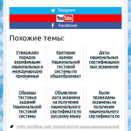
Похожие темы:
Утверждён
Критерии
Даты
порядок
оценки
национальных
верификации
Национальной
сертификацион
национальных и
тестовой
ных экзаменов
международно
системы по
признанных
общеобразоват
сертификатов
ельным
предметам
Образцы
Объявлена
Были
тестовых
дата экзамена
проведены
заданий
на получение
экзамены на
Национальной
национального
получение
тестовой
сертификата по
национального
системы
русскому языку
сертификата по
и литературе
родному языку
и литературе
milliy sertifikat
,
rash metodi
,
метод раша
,
национальный