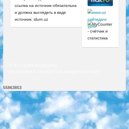
ссылка на источник обязательна
и должна выглядеть в виде
источник: idum.uz
© Все права защищены
РЕСПУБЛИКА УЗБЕКИСТАН МИНИСТРЕРСТВО ДОШКОЛЬНОГО И ШКОЛЬНОГО ОБРАЗОВАНИЯ КОМАНДА в общеобразовательных учреждениях в 2023-2024 учебном году организация и проведение итоговой государственной аттестации обучающихся о Министра дошкольного и школьного образования Республики Узбекистан от 4 марта 2008 года (постановлением Минюста от 20 марта 2008 года № 1778 государственной регистрации) «Итоговое состояние учащихся общего среднего образования на основании положения об утверждении положения об аттестации общего среднего образования выпускной экзамен студентов в образовательных учреждениях в 2023-2024 учебном году В целях организации и прохождения аттестации приказываю: 1. Следующее: перечень предметов, по которым будет проводиться итоговая государственная аттестация и экзамен формы перевода согласно приложению 1; сертификаты международного образца, оценивающие уровень владения иностранными языками перечень согласно приложению 2; 2. Педагогический при специализированных образовательных учреждениях. научно-практический центр квалификации и международной оценки (Д.Давидова) 2024 г. До 25 марта: задания по предметам, по которым будет проводиться итоговая аттестация разработка и утверждение технических условий; итоговая аттестация на основании разработанного предметного задания разработка вопросов по предметам (устно и письменно), экзамен передача; общеобразовательные средние школы и специальные учебные заведения учащиеся выпускных классов школ и интернатов в агентской системе подготовка базы данных экзаменационных материалов и критериев оценки; перевод базы экзаменационных материалов на все языки обучения подать в Республиканский образовательный центр для изготовления; варианты экзаменов на основе разработанных контрольных материалов пусть будут поставлены задачи формирования. 3. Республиканский образовательный центр (Ш.Худайкулов) до 5 апреля 2024 года. до: база данных предоставленных экзаменационных материалов на все языки обучения перевод и экспертиза; для слепых, слабовидящих, глухих, слабослышащих и умственно отсталых детей учащиеся выпускных классов специализированных школ и школ-интернатов база данных экзаменационных материалов на всех преподаваемых языках подготовка критериев оценки; специализированные школы для умственно отсталых детей и технологии для учащихся выпускных классов школ-интернатов разработка соответствующих рекомендаций и критериев проведения ЕГЭ по естествознанию давать задания. 4. Педагогический при специализированных образовательных учреждениях. Научно-практический центр навыков и международной оценки (Д.Давидова), Республика образовательный центр (Худайкулов Ш.) итоговый государственный аттестационный экзамен ориентирован на творческое и логическое мышление при подготовке базы материалов учитывать введение заданий. 5. Следует отметить, что: сертификат государственного образца о знании общеобразовательного предмета и как минимум национальный уровень B1 по предметам на иностранных языках, указанным в Приложении 2. или международно признанный сертификат эквивалентного уровня студенты, изучающие определенный предмет, освобождаются от экзамена; по соответствующим предметам запланирована итоговая государственная аттестация за день до дня, путем жеребьевки Рабочей группой (в письменной форме по предметам, проводимым в форме) из числа сформированных вариантов выбрано 2 варианта; 2 выбранных варианта экзамена анонсированы на официальном сайте министерства и все выпускники по всей стране на основе этих вариантов проводит итоговую государственную аттестацию. 6. Государственное образование учащихся средних общеобразовательных учреждений. знания в соответствии с квалификационными требованиями, которые необходимо приобрести на основании стандартов итоговый (выпускной) контроль для 9 и 11 классов в целях тестирования Экзамены (далее – экзамены) состоят из предметов, перечисленных в приложении 1. будет сделано. 7. Экзамены пройдут с 26 мая по 15 июня 2024 г. (кроме науки физического воспитания). 8. Физическая для учащихся 9 классов общесредних образовательных учреждений. Экзамены по предмету «Образование, квалификация медицина» 1-6 мая 2024 года. сотрудники перевести под присмотр (с отклонениями в физическом или умственном развитии) специализированная школа для детей, школы-интернаты и со сколиозом школы-интернаты санаторного типа для больных детей исключены). 9. Он был слепым, слабовидящим и имел нарушения опорно-двигательного аппарата. экзамены в специализированных школах и интернатах для детей должны проводиться исходя из требований, предъявляемых к общеобразовательным учреждениям (физкультура кроме науки). 10. Специализированная школа для глухих и слабослышащих детей. и экзамены в интернатах и быть реализован в виде письменного теста по математике. 11. Специальность для умственно отсталых детей. Для 9 класса Родной язык и литературное письмо Государственный язык (язык обучения – узбекский). для неклассов) написано Математическое письмо Письменная/устная история Узбекистана Физическое воспитание практично Итоговый контроль Для 11 класса Написание родного языка и литературы (эссе) Математическое письмо Узбекский язык (обучение на узбекском языке) не посещающее общее среднее образование для учреждений)/Образовательное учреждение выбор письменный и устный Иностранный язык письменный/устный Письменная/устная история Узбекистана *По выбору студента:  Химия  Физика  Основы государственного права  География 10 бесплатных образовательных ресурсов - Мы составили подборку онлайн-проектов с интерактивными упражнениями, видеолекциями и статьями. Они помогут вам обрести новые и освежить старые знания бесплатно. 1. «ИНТУИТ» Старейшая образовательная площадка Рунета. Здесь вы найдёте сотни текстовых и видеокурсов на десятки различных тем — от программирования до психологии. Многие курсы подготовлены российскими университетами и крупными международными компаниями вроде Intel и Microsoft. Самостоятельное обучение бесплатное, но желающие могут оплатить услуги персональных наставников. 2. «Смартия» знакомит с актуальными профессиями и подсказывает, как им обучаться. Выбрав заинтересовавшую вас специальность — SMM-специалист, фотограф, веб-дизайнер или другую, — увидите список необходимых для неё умений. Чтобы вы могли освоить их самостоятельно, для каждого умения площадка отображает подборку ссылок на учебные материалы. Хотя «Смартия» ориентируется на русскоязычную аудиторию, часть контента всё же доступна только на английском. 3. «Лекторий Физтеха» Проект Московского физико-технического института (Физтеха). С его помощью вы можете смотреть онлайн серии лекций, записанные на видео в этом вузе. В числе доступных предметов — физика, биология, химия, информационные технологии и другие. К некоторым лекциям администрация ресурса прилагает готовые конспекты, которые можно скачивать в PDF-формате. 4. ITMOcourses Онлайн-площадка Санкт-Петербургского национального исследовательского университета информационных технологий, механики и оптики (ИТМО). Ресурс предоставляет свободный доступ к курсам, разработанным в этом вузе. Каталог материалов разбит на четыре категории: «Оптические системы и технологии», «Приборостроение и робототехника», «Информационные технологии» и «Биотехнологии». Курсы состоят из видеолекций, интерактивных демонстраций и заданий. 5. «КиберЛенинка» Электронная научная библиотека открытого доступа. Каталог площадки регулярно обрастает текстами статей из различных научных изданий. Сгруппированные по журналам и рубрикам публикации можно читать онлайн или скачивать целиком в PDF-формате. Проект нацелен на популяризацию науки за счёт открытого доступа к качественной информации. 6. «ПостНаука» На этом ресурсе публикуют подборки видеолекций, составленные экспертами из разных отраслей и объединённые общими темами. Среди них, к примеру, есть серии «Биоинформатика и геномика», «Культура средневековой Скандинавии» и Cinema Studies о теории кино. Каждая подборка лекций — логически связанная история, рассказанная экспертом от первого лица. Кроме того, на сайте появляются научно-образовательные статьи и тесты на разные темы. 7. «Newочём» Команда проекта «Newочём» отбирает самые интересные тексты из англоязычных СМИ и переводит те из них, за которые голосуют участники сообщества «ВКонтакте». По большей части это научно-популярные статьи. Редакторы придумывают лишь заголовки, в остальном содержание переводов соответствует оригиналам. Полные тексты можно читать прямо в социальной сети. 8. InternetUrok Онлайн-база материалов по основным дисциплинам школьной программы. Информация на сайте структурирована по классам, предметам и темам (урокам). Каждый урок состоит из видеолекций и конспектов. Есть также интерактивные тренажёры и тесты для закрепления пройденного материала. Даже если вы давно окончили школу, возможность повторить программу старших классов всегда может пригодиться. 9. Edutainme Ещё один ресурс об образовании. В отличие от Newtonew, как мне кажется, Edutainme больше ориентируется на представителей индустрии: педагогов, предпринимателей, разработчиков образовательных проектов. Но и любой, кто просто стремится к саморазвитию, найдёт на сайте много полезного и интересного для себя. Например, информацию о новых курсах и образовательных сервисах. 10. Newtonew Онлайн-медиа об образовании и обучении в широком смысле. Авторы Newtonew пишут об инструментах, заведениях, тактиках и стратегиях, которые помогают учить других и получать новые знания самостоятельно. На этой площадке вы найдёте новости, обзоры, аналитические мате
55863853