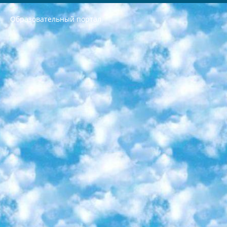
Образовательный портал
РЕСПУБЛИКА УЗБЕКИСТАН МИНИСТРЕРСТВО ДОШКОЛЬНОГО И ШКОЛЬНОГО ОБРАЗОВАНИЯ КОМАНДА в общеобразовательных учреждениях в 2023-2024 учебном году организация и проведение итоговой государственной аттестации обучающихся о Министра дошкольного и школьного образования Республики Узбекистан от 4 марта 2008 года (постановлением Минюста от 20 марта 2008 года № 1778 государственной регистрации) «Итоговое состояние учащихся общего среднего образования на основании положения об утверждении положения об аттестации общего среднего образования выпускной экзамен студентов в образовательных учреждениях в 2023-2024 учебном году В целях организации и прохождения аттестации приказываю: 1. Следующее: перечень предметов, по которым будет проводиться итоговая государственная аттестация и экзамен формы перевода согласно приложению 1; сертификаты международного образца, оценивающие уровень владения иностранными языками перечень согласно приложению 2; 2. Педагогический при специализированных образовательных учреждениях. научно-практический центр квалификации и международной оценки (Д.Давидова) 2024 г. До 25 марта: задания по предметам, по которым будет проводиться итоговая аттестация разработка и утверждение технических условий; итоговая аттестация на основании разработанного предметного задания разработка вопросов по предметам (устно и письменно), экзамен передача; общеобразовательные средние школы и специальные учебные заведения учащиеся выпускных классов школ и интернатов в агентской системе подготовка базы данных экзаменационных материалов и критериев оценки; перевод базы экзаменационных материалов на все языки обучения подать в Республиканский образовательный центр для изготовления; варианты экзаменов на основе разработанных контрольных материалов пусть будут поставлены задачи формирования. 3. Республиканский образовательный центр (Ш.Худайкулов) до 5 апреля 2024 года. до: база данных предоставленных экзаменационных материалов на все языки обучения перевод и экспертиза; для слепых, слабовидящих, глухих, слабослышащих и умственно отсталых детей учащиеся выпускных классов специализированных школ и школ-интернатов база данных экзаменационных материалов на всех преподаваемых языках подготовка критериев оценки; специализированные школы для умственно отсталых детей и технологии для учащихся выпускных классов школ-интернатов разработка соответствующих рекомендаций и критериев проведения ЕГЭ по естествознанию давать задания. 4. Педагогический при специализированных образовательных учреждениях. Научно-практический центр навыков и международной оценки (Д.Давидова), Республика образовательный центр (Худайкулов Ш.) итоговый государственный аттестационный экзамен ориентирован на творческое и логическое мышление при подготовке базы материалов учитывать введение заданий. 5. Следует отметить, что: сертификат государственного образца о знании общеобразовательного предмета и как минимум национальный уровень B1 по предметам на иностранных языках, указанным в Приложении 2. или международно признанный сертификат эквивалентного уровня студенты, изучающие определенный предмет, освобождаются от экзамена; по соответствующим предметам запланирована итоговая государственная аттестация за день до дня, путем жеребьевки Рабочей группой (в письменной форме по предметам, проводимым в форме) из числа сформированных вариантов выбрано 2 варианта; 2 выбранных варианта экзамена анонсированы на официальном сайте министерства и все выпускники по всей стране на основе этих вариантов проводит итоговую государственную аттестацию. 6. Государственное образование учащихся средних общеобразовательных учреждений. знания в соответствии с квалификационными требованиями, которые необходимо приобрести на основании стандартов итоговый (выпускной) контроль для 9 и 11 классов в целях тестирования Экзамены (далее – экзамены) состоят из предметов, перечисленных в приложении 1. будет сделано. 7. Экзамены пройдут с 26 мая по 15 июня 2024 г. (кроме науки физического воспитания). 8. Физическая для учащихся 9 классов общесредних образовательных учреждений. Экзамены по предмету «Образование, квалификация медицина» 1-6 мая 2024 года. сотрудники перевести под присмотр (с отклонениями в физическом или умственном развитии) специализированная школа для детей, школы-интернаты и со сколиозом школы-интернаты санаторного типа для больных детей исключены). 9. Он был слепым, слабовидящим и имел нарушения опорно-двигательного аппарата. экзамены в специализированных школах и интернатах для детей должны проводиться исходя из требований, предъявляемых к общеобразовательным учреждениям (физкультура кроме науки). 10. Специализированная школа для глухих и слабослышащих детей. и экзамены в интернатах и быть реализован в виде письменного теста по математике. 11. Специальность для умственно отсталых детей. Для 9 класса Родной язык и литературное письмо Государственный язык (язык обучения – узбекский). для неклассов) написано Математическое письмо Письменная/устная история Узбекистана Физическое воспитание практично Итоговый контроль Для 11 класса Написание родного языка и литературы (эссе) Математическое письмо Узбекский язык (обучение на узбекском языке) не посещающее общее среднее образование для учреждений)/Образовательное учреждение выбор письменный и устный Иностранный язык письменный/устный Письменная/устная история Узбекистана *По выбору студента:  Химия  Физика  Основы государственного права  География 10 бесплатных образовательных ресурсов - Мы составили подборку онлайн-проектов с интерактивными упражнениями, видеолекциями и статьями. Они помогут вам обрести новые и освежить старые знания бесплатно. 1. «ИНТУИТ» Старейшая образовательная площадка Рунета. Здесь вы найдёте сотни текстовых и видеокурсов на десятки различных тем — от программирования до психологии. Многие курсы подготовлены российскими университетами и крупными международными компаниями вроде Intel и Microsoft. Самостоятельное обучение бесплатное, но желающие могут оплатить услуги персональных наставников. 2. «Смартия» знакомит с актуальными профессиями и подсказывает, как им обучаться. Выбрав заинтересовавшую вас специальность — SMM-специалист, фотограф, веб-дизайнер или другую, — увидите список необходимых для неё умений. Чтобы вы могли освоить их самостоятельно, для каждого умения площадка отображает подборку ссылок на учебные материалы. Хотя «Смартия» ориентируется на русскоязычную аудиторию, часть контента всё же доступна только на английском. 3. «Лекторий Физтеха» Проект Московского физико-технического института (Физтеха). С его помощью вы можете смотреть онлайн серии лекций, записанные на видео в этом вузе. В числе доступных предметов — физика, биология, химия, информационные технологии и другие. К некоторым лекциям администрация ресурса прилагает готовые конспекты, которые можно скачивать в PDF-формате. 4. ITMOcourses Онлайн-площадка Санкт-Петербургского национального исследовательского университета информационных технологий, механики и оптики (ИТМО). Ресурс предоставляет свободный доступ к курсам, разработанным в этом вузе. Каталог материалов разбит на четыре категории: «Оптические системы и технологии», «Приборостроение и робототехника», «Информационные технологии» и «Биотехнологии». Курсы состоят из видеолекций, интерактивных демонстраций и заданий. 5. «КиберЛенинка» Электронная научная библиотека открытого доступа. Каталог площадки регулярно обрастает текстами статей из различных научных изданий. Сгруппированные по журналам и рубрикам публикации можно читать онлайн или скачивать целиком в PDF-формате. Проект нацелен на популяризацию науки за счёт открытого доступа к качественной информации. 6. «ПостНаука» На этом ресурсе публикуют подборки видеолекций, составленные экспертами из разных отраслей и объединённые общими темами. Среди них, к примеру, есть серии «Биоинформатика и геномика», «Культура средневековой Скандинавии» и Cinema Studies о теории кино. Каждая подборка лекций — логически связанная история, рассказанная экспертом от первого лица. Кроме того, на сайте появляются научно-образовательные статьи и тесты на разные темы. 7. «Newочём» Команда проекта «Newочём» отбирает самые интересные тексты из англоязычных СМИ и переводит те из них, за которые голосуют участники сообщества «ВКонтакте». По большей части это научно-популярные статьи. Редакторы придумывают лишь заголовки, в остальном содержание переводов соответствует оригиналам. Полные тексты можно читать прямо в социальной сети. 8. InternetUrok Онлайн-база материалов по основным дисциплинам школьной программы. Информация на сайте структурирована по классам, предметам и темам (урокам). Каждый урок состоит из видеолекций и конспектов. Есть также интерактивные тренажёры и тесты для закрепления пройденного материала. Даже если вы давно окончили школу, возможность повторить программу старших классов всегда может пригодиться. 9. Edutainme Ещё один ресурс об образовании. В отличие от Newtonew, как мне кажется, Edutainme больше ориентируется на представителей индустрии: педагогов, предпринимателей, разработчиков образовательных проектов. Но и любой, кто просто стремится к саморазвитию, найдёт на сайте много полезного и интересного для себя. Например, информацию о новых курсах и образовательных сервисах. 10. Newtonew Онлайн-медиа об образовании и обучении в широком смысле. Авторы Newtonew пишут об инструментах, заведениях, тактиках и стратегиях, которые помогают учить других и получать новые знания самостоятельно. На этой площадке вы найдёте новости, обзоры, аналитические мат