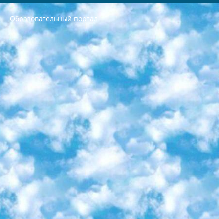
Образовательный портал
РЕСПУБЛИКА УЗБЕКИСТАН МИНИСТРЕРСТВО ДОШКОЛЬНОГО И ШКОЛЬНОГО ОБРАЗОВАНИЯ КОМАНДА в общеобразовательных учреждениях в 2023-2024 учебном году организация и проведение итоговой государственной аттестации обучающихся о Министра дошкольного и школьного образования Республики Узбекистан от 4 марта 2008 года (постановлением Минюста от 20 марта 2008 года № 1778 государственной регистрации) «Итоговое состояние учащихся общего среднего образования на основании положения об утверждении положения об аттестации общего среднего образования выпускной экзамен студентов в образовательных учреждениях в 2023-2024 учебном году В целях организации и прохождения аттестации приказываю: 1. Следующее: перечень предметов, по которым будет проводиться итоговая государственная аттестация и экзамен формы перевода согласно приложению 1; сертификаты международного образца, оценивающие уровень владения иностранными языками перечень согласно приложению 2; 2. Педагогический при специализированных образовательных учреждениях. научно-практический центр квалификации и международной оценки (Д.Давидова) 2024 г. До 25 марта: задания по предметам, по которым будет проводиться итоговая аттестация разработка и утверждение технических условий; итоговая аттестация на основании разработанного предметного задания разработка вопросов по предметам (устно и письменно), экзамен передача; общеобразовательные средние школы и специальные учебные заведения учащиеся выпускных классов школ и интернатов в агентской системе подготовка базы данных экзаменационных материалов и критериев оценки; перевод базы экзаменационных материалов на все языки обучения подать в Республиканский образовательный центр для изготовления; варианты экзаменов на основе разработанных контрольных материалов пусть будут поставлены задачи формирования. 3. Республиканский образовательный центр (Ш.Худайкулов) до 5 апреля 2024 года. до: база данных предоставленных экзаменационных материалов на все языки обучения перевод и экспертиза; для слепых, слабовидящих, глухих, слабослышащих и умственно отсталых детей учащиеся выпускных классов специализированных школ и школ-интернатов база данных экзаменационных материалов на всех преподаваемых языках подготовка критериев оценки; специализированные школы для умственно отсталых детей и технологии для учащихся выпускных классов школ-интернатов разработка соответствующих рекомендаций и критериев проведения ЕГЭ по естествознанию давать задания. 4. Педагогический при специализированных образовательных учреждениях. Научно-практический центр навыков и международной оценки (Д.Давидова), Республика образовательный центр (Худайкулов Ш.) итоговый государственный аттестационный экзамен ориентирован на творческое и логическое мышление при подготовке базы материалов учитывать введение заданий. 5. Следует отметить, что: сертификат государственного образца о знании общеобразовательного предмета и как минимум национальный уровень B1 по предметам на иностранных языках, указанным в Приложении 2. или международно признанный сертификат эквивалентного уровня студенты, изучающие определенный предмет, освобождаются от экзамена; по соответствующим предметам запланирована итоговая государственная аттестация за день до дня, путем жеребьевки Рабочей группой (в письменной форме по предметам, проводимым в форме) из числа сформированных вариантов выбрано 2 варианта; 2 выбранных варианта экзамена анонсированы на официальном сайте министерства и все выпускники по всей стране на основе этих вариантов проводит итоговую государственную аттестацию. 6. Государственное образование учащихся средних общеобразовательных учреждений. знания в соответствии с квалификационными требованиями, которые необходимо приобрести на основании стандартов итоговый (выпускной) контроль для 9 и 11 классов в целях тестирования Экзамены (далее – экзамены) состоят из предметов, перечисленных в приложении 1. будет сделано. 7. Экзамены пройдут с 26 мая по 15 июня 2024 г. (кроме науки физического воспитания). 8. Физическая для учащихся 9 классов общесредних образовательных учреждений. Экзамены по предмету «Образование, квалификация медицина» 1-6 мая 2024 года. сотрудники перевести под присмотр (с отклонениями в физическом или умственном развитии) специализированная школа для детей, школы-интернаты и со сколиозом школы-интернаты санаторного типа для больных детей исключены). 9. Он был слепым, слабовидящим и имел нарушения опорно-двигательного аппарата. экзамены в специализированных школах и интернатах для детей должны проводиться исходя из требований, предъявляемых к общеобразовательным учреждениям (физкультура кроме науки). 10. Специализированная школа для глухих и слабослышащих детей. и экзамены в интернатах и быть реализован в виде письменного теста по математике. 11. Специальность для умственно отсталых детей. Для 9 класса Родной язык и литературное письмо Государственный язык (язык обучения – узбекский). для неклассов) написано Математическое письмо Письменная/устная история Узбекистана Физическое воспитание практично Итоговый контроль Для 11 класса Написание родного языка и литературы (эссе) Математическое письмо Узбекский язык (обучение на узбекском языке) не посещающее общее среднее образование для учреждений)/Образовательное учреждение выбор письменный и устный Иностранный язык письменный/устный Письменная/устная история Узбекистана *По выбору студента:  Химия  Физика  Основы государственного права  География 10 бесплатных образовательных ресурсов - Мы составили подборку онлайн-проектов с интерактивными упражнениями, видеолекциями и статьями. Они помогут вам обрести новые и освежить старые знания бесплатно. 1. «ИНТУИТ» Старейшая образовательная площадка Рунета. Здесь вы найдёте сотни текстовых и видеокурсов на десятки различных тем — от программирования до психологии. Многие курсы подготовлены российскими университетами и крупными международными компаниями вроде Intel и Microsoft. Самостоятельное обучение бесплатное, но желающие могут оплатить услуги персональных наставников. 2. «Смартия» знакомит с актуальными профессиями и подсказывает, как им обучаться. Выбрав заинтересовавшую вас специальность — SMM-специалист, фотограф, веб-дизайнер или другую, — увидите список необходимых для неё умений. Чтобы вы могли освоить их самостоятельно, для каждого умения площадка отображает подборку ссылок на учебные материалы. Хотя «Смартия» ориентируется на русскоязычную аудиторию, часть контента всё же доступна только на английском. 3. «Лекторий Физтеха» Проект Московского физико-технического института (Физтеха). С его помощью вы можете смотреть онлайн серии лекций, записанные на видео в этом вузе. В числе доступных предметов — физика, биология, химия, информационные технологии и другие. К некоторым лекциям администрация ресурса прилагает готовые конспекты, которые можно скачивать в PDF-формате. 4. ITMOcourses Онлайн-площадка Санкт-Петербургского национального исследовательского университета информационных технологий, механики и оптики (ИТМО). Ресурс предоставляет свободный доступ к курсам, разработанным в этом вузе. Каталог материалов разбит на четыре категории: «Оптические системы и технологии», «Приборостроение и робототехника», «Информационные технологии» и «Биотехнологии». Курсы состоят из видеолекций, интерактивных демонстраций и заданий. 5. «КиберЛенинка» Электронная научная библиотека открытого доступа. Каталог площадки регулярно обрастает текстами статей из различных научных изданий. Сгруппированные по журналам и рубрикам публикации можно читать онлайн или скачивать целиком в PDF-формате. Проект нацелен на популяризацию науки за счёт открытого доступа к качественной информации. 6. «ПостНаука» На этом ресурсе публикуют подборки видеолекций, составленные экспертами из разных отраслей и объединённые общими темами. Среди них, к примеру, есть серии «Биоинформатика и геномика», «Культура средневековой Скандинавии» и Cinema Studies о теории кино. Каждая подборка лекций — логически связанная история, рассказанная экспертом от первого лица. Кроме того, на сайте появляются научно-образовательные статьи и тесты на разные темы. 7. «Newочём» Команда проекта «Newочём» отбирает самые интересные тексты из англоязычных СМИ и переводит те из них, за которые голосуют участники сообщества «ВКонтакте». По большей части это научно-популярные статьи. Редакторы придумывают лишь заголовки, в остальном содержание переводов соответствует оригиналам. Полные тексты можно читать прямо в социальной сети. 8. InternetUrok Онлайн-база материалов по основным дисциплинам школьной программы. Информация на сайте структурирована по классам, предметам и темам (урокам). Каждый урок состоит из видеолекций и конспектов. Есть также интерактивные тренажёры и тесты для закрепления пройденного материала. Даже если вы давно окончили школу, возможность повторить программу старших классов всегда может пригодиться. 9. Edutainme Ещё один ресурс об образовании. В отличие от Newtonew, как мне кажется, Edutainme больше ориентируется на представителей индустрии: педагогов, предпринимателей, разработчиков образовательных проектов. Но и любой, кто просто стремится к саморазвитию, найдёт на сайте много полезного и интересного для себя. Например, информацию о новых курсах и образовательных сервисах. 10. Newtonew Онлайн-медиа об образовании и обучении в широком смысле. Авторы Newtonew пишут об инструментах, заведениях, тактиках и стратегиях, которые помогают учить других и получать новые знания самостоятельно. На этой площадке вы найдёте новости, обзоры, аналитические мат