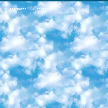
Образовательный портал
РЕСПУБЛИКА УЗБЕКИСТАН МИНИСТРЕРСТВО ДОШКОЛЬНОГО И ШКОЛЬНОГО ОБРАЗОВАНИЯ КОМАНДА в общеобразовательных учреждениях в 2023-2024 учебном году организация и проведение итоговой государственной аттестации обучающихся о Министра дошкольного и школьного образования Республики Узбекистан от 4 марта 2008 года (постановлением Минюста от 20 марта 2008 года № 1778 государственной регистрации) «Итоговое состояние учащихся общего среднего образования на основании положения об утверждении положения об аттестации общего среднего образования выпускной экзамен студентов в образовательных учреждениях в 2023-2024 учебном году В целях организации и прохождения аттестации приказываю: 1. Следующее: перечень предметов, по которым будет проводиться итоговая государственная аттестация и экзамен формы перевода согласно приложению 1; сертификаты международного образца, оценивающие уровень владения иностранными языками перечень согласно приложению 2; 2. Педагогический при специализированных образовательных учреждениях. научно-практический центр квалификации и международной оценки (Д.Давидова) 2024 г. До 25 марта: задания по предметам, по которым будет проводиться итоговая аттестация разработка и утверждение технических условий; итоговая аттестация на основании разработанного предметного задания разработка вопросов по предметам (устно и письменно), экзамен передача; общеобразовательные средние школы и специальные учебные заведения учащиеся выпускных классов школ и интернатов в агентской системе подготовка базы данных экзаменационных материалов и критериев оценки; перевод базы экзаменационных материалов на все языки обучения подать в Республиканский образовательный центр для изготовления; варианты экзаменов на основе разработанных контрольных материалов пусть будут поставлены задачи формирования. 3. Республиканский образовательный центр (Ш.Худайкулов) до 5 апреля 2024 года. до: база данных предоставленных экзаменационных материалов на все языки обучения перевод и экспертиза; для слепых, слабовидящих, глухих, слабослышащих и умственно отсталых детей учащиеся выпускных классов специализированных школ и школ-интернатов база данных экзаменационных материалов на всех преподаваемых языках подготовка критериев оценки; специализированные школы для умственно отсталых детей и технологии для учащихся выпускных классов школ-интернатов разработка соответствующих рекомендаций и критериев проведения ЕГЭ по естествознанию давать задания. 4. Педагогический при специализированных образовательных учреждениях. Научно-практический центр навыков и международной оценки (Д.Давидова), Республика образовательный центр (Худайкулов Ш.) итоговый государственный аттестационный экзамен ориентирован на творческое и логическое мышление при подготовке базы материалов учитывать введение заданий. 5. Следует отметить, что: сертификат государственного образца о знании общеобразовательного предмета и как минимум национальный уровень B1 по предметам на иностранных языках, указанным в Приложении 2. или международно признанный сертификат эквивалентного уровня студенты, изучающие определенный предмет, освобождаются от экзамена; по соответствующим предметам запланирована итоговая государственная аттестация за день до дня, путем жеребьевки Рабочей группой (в письменной форме по предметам, проводимым в форме) из числа сформированных вариантов выбрано 2 варианта; 2 выбранных варианта экзамена анонсированы на официальном сайте министерства и все выпускники по всей стране на основе этих вариантов проводит итоговую государственную аттестацию. 6. Государственное образование учащихся средних общеобразовательных учреждений. знания в соответствии с квалификационными требованиями, которые необходимо приобрести на основании стандартов итоговый (выпускной) контроль для 9 и 11 классов в целях тестирования Экзамены (далее – экзамены) состоят из предметов, перечисленных в приложении 1. будет сделано. 7. Экзамены пройдут с 26 мая по 15 июня 2024 г. (кроме науки физического воспитания). 8. Физическая для учащихся 9 классов общесредних образовательных учреждений. Экзамены по предмету «Образование, квалификация медицина» 1-6 мая 2024 года. сотрудники перевести под присмотр (с отклонениями в физическом или умственном развитии) специализированная школа для детей, школы-интернаты и со сколиозом школы-интернаты санаторного типа для больных детей исключены). 9. Он был слепым, слабовидящим и имел нарушения опорно-двигательного аппарата. экзамены в специализированных школах и интернатах для детей должны проводиться исходя из требований, предъявляемых к общеобразовательным учреждениям (физкультура кроме науки). 10. Специализированная школа для глухих и слабослышащих детей. и экзамены в интернатах и быть реализован в виде письменного теста по математике. 11. Специальность для умственно отсталых детей. Для 9 класса Родной язык и литературное письмо Государственный язык (язык обучения – узбекский). для неклассов) написано Математическое письмо Письменная/устная история Узбекистана Физическое воспитание практично Итоговый контроль Для 11 класса Написание родного языка и литературы (эссе) Математическое письмо Узбекский язык (обучение на узбекском языке) не посещающее общее среднее образование для учреждений)/Образовательное учреждение выбор письменный и устный Иностранный язык письменный/устный Письменная/устная история Узбекистана *По выбору студента:  Химия  Физика  Основы государственного права  География 10 бесплатных образовательных ресурсов - Мы составили подборку онлайн-проектов с интерактивными упражнениями, видеолекциями и статьями. Они помогут вам обрести новые и освежить старые знания бесплатно. 1. «ИНТУИТ» Старейшая образовательная площадка Рунета. Здесь вы найдёте сотни текстовых и видеокурсов на десятки различных тем — от программирования до психологии. Многие курсы подготовлены российскими университетами и крупными международными компаниями вроде Intel и Microsoft. Самостоятельное обучение бесплатное, но желающие могут оплатить услуги персональных наставников. 2. «Смартия» знакомит с актуальными профессиями и подсказывает, как им обучаться. Выбрав заинтересовавшую вас специальность — SMM-специалист, фотограф, веб-дизайнер или другую, — увидите список необходимых для неё умений. Чтобы вы могли освоить их самостоятельно, для каждого умения площадка отображает подборку ссылок на учебные материалы. Хотя «Смартия» ориентируется на русскоязычную аудиторию, часть контента всё же доступна только на английском. 3. «Лекторий Физтеха» Проект Московского физико-технического института (Физтеха). С его помощью вы можете смотреть онлайн серии лекций, записанные на видео в этом вузе. В числе доступных предметов — физика, биология, химия, информационные технологии и другие. К некоторым лекциям администрация ресурса прилагает готовые конспекты, которые можно скачивать в PDF-формате. 4. ITMOcourses Онлайн-площадка Санкт-Петербургского национального исследовательского университета информационных технологий, механики и оптики (ИТМО). Ресурс предоставляет свободный доступ к курсам, разработанным в этом вузе. Каталог материалов разбит на четыре категории: «Оптические системы и технологии», «Приборостроение и робототехника», «Информационные технологии» и «Биотехнологии». Курсы состоят из видеолекций, интерактивных демонстраций и заданий. 5. «КиберЛенинка» Электронная научная библиотека открытого доступа. Каталог площадки регулярно обрастает текстами статей из различных научных изданий. Сгруппированные по журналам и рубрикам публикации можно читать онлайн или скачивать целиком в PDF-формате. Проект нацелен на популяризацию науки за счёт открытого доступа к качественной информации. 6. «ПостНаука» На этом ресурсе публикуют подборки видеолекций, составленные экспертами из разных отраслей и объединённые общими темами. Среди них, к примеру, есть серии «Биоинформатика и геномика», «Культура средневековой Скандинавии» и Cinema Studies о теории кино. Каждая подборка лекций — логически связанная история, рассказанная экспертом от первого лица. Кроме того, на сайте появляются научно-образовательные статьи и тесты на разные темы. 7. «Newочём» Команда проекта «Newочём» отбирает самые интересные тексты из англоязычных СМИ и переводит те из них, за которые голосуют участники сообщества «ВКонтакте». По большей части это научно-популярные статьи. Редакторы придумывают лишь заголовки, в остальном содержание переводов соответствует оригиналам. Полные тексты можно читать прямо в социальной сети. 8. InternetUrok Онлайн-база материалов по основным дисциплинам школьной программы. Информация на сайте структурирована по классам, предметам и темам (урокам). Каждый урок состоит из видеолекций и конспектов. Есть также интерактивные тренажёры и тесты для закрепления пройденного материала. Даже если вы давно окончили школу, возможность повторить программу старших классов всегда может пригодиться. 9. Edutainme Ещё один ресурс об образовании. В отличие от Newtonew, как мне кажется, Edutainme больше ориентируется на представителей индустрии: педагогов, предпринимателей, разработчиков образовательных проектов. Но и любой, кто просто стремится к саморазвитию, найдёт на сайте много полезного и интересного для себя. Например, информацию о новых курсах и образовательных сервисах. 10. Newtonew Онлайн-медиа об образовании и обучении в широком смысле. Авторы Newtonew пишут об инструментах, заведениях, тактиках и стратегиях, которые помогают учить других и получать новые знания самостоятельно. На этой площадке вы найдёте новости, обзоры, аналитические мат