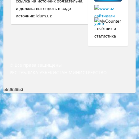
ссылка на источник обязательна
и должна выглядеть в виде
источник: idum.uz
© Все права защищены
РЕСПУБЛИКА УЗБЕКИСТАН МИНИСТРЕРСТВО ДОШКОЛЬНОГО И ШКОЛЬНОГО ОБРАЗОВАНИЯ КОМАНДА в общеобразовательных учреждениях в 2023-2024 учебном году организация и проведение итоговой государственной аттестации обучающихся о Министра дошкольного и школьного образования Республики Узбекистан от 4 марта 2008 года (постановлением Минюста от 20 марта 2008 года № 1778 государственной регистрации) «Итоговое состояние учащихся общего среднего образования на основании положения об утверждении положения об аттестации общего среднего образования выпускной экзамен студентов в образовательных учреждениях в 2023-2024 учебном году В целях организации и прохождения аттестации приказываю: 1. Следующее: перечень предметов, по которым будет проводиться итоговая государственная аттестация и экзамен формы перевода согласно приложению 1; сертификаты международного образца, оценивающие уровень владения иностранными языками перечень согласно приложению 2; 2. Педагогический при специализированных образовательных учреждениях. научно-практический центр квалификации и международной оценки (Д.Давидова) 2024 г. До 25 марта: задания по предметам, по которым будет проводиться итоговая аттестация разработка и утверждение технических условий; итоговая аттестация на основании разработанного предметного задания разработка вопросов по предметам (устно и письменно), экзамен передача; общеобразовательные средние школы и специальные учебные заведения учащиеся выпускных классов школ и интернатов в агентской системе подготовка базы данных экзаменационных материалов и критериев оценки; перевод базы экзаменационных материалов на все языки обучения подать в Республиканский образовательный центр для изготовления; варианты экзаменов на основе разработанных контрольных материалов пусть будут поставлены задачи формирования. 3. Республиканский образовательный центр (Ш.Худайкулов) до 5 апреля 2024 года. до: база данных предоставленных экзаменационных материалов на все языки обучения перевод и экспертиза; для слепых, слабовидящих, глухих, слабослышащих и умственно отсталых детей учащиеся выпускных классов специализированных школ и школ-интернатов база данных экзаменационных материалов на всех преподаваемых языках подготовка критериев оценки; специализированные школы для умственно отсталых детей и технологии для учащихся выпускных классов школ-интернатов разработка соответствующих рекомендаций и критериев проведения ЕГЭ по естествознанию давать задания. 4. Педагогический при специализированных образовательных учреждениях. Научно-практический центр навыков и международной оценки (Д.Давидова), Республика образовательный центр (Худайкулов Ш.) итоговый государственный аттестационный экзамен ориентирован на творческое и логическое мышление при подготовке базы материалов учитывать введение заданий. 5. Следует отметить, что: сертификат государственного образца о знании общеобразовательного предмета и как минимум национальный уровень B1 по предметам на иностранных языках, указанным в Приложении 2. или международно признанный сертификат эквивалентного уровня студенты, изучающие определенный предмет, освобождаются от экзамена; по соответствующим предметам запланирована итоговая государственная аттестация за день до дня, путем жеребьевки Рабочей группой (в письменной форме по предметам, проводимым в форме) из числа сформированных вариантов выбрано 2 варианта; 2 выбранных варианта экзамена анонсированы на официальном сайте министерства и все выпускники по всей стране на основе этих вариантов проводит итоговую государственную аттестацию. 6. Государственное образование учащихся средних общеобразовательных учреждений. знания в соответствии с квалификационными требованиями, которые необходимо приобрести на основании стандартов итоговый (выпускной) контроль для 9 и 11 классов в целях тестирования Экзамены (далее – экзамены) состоят из предметов, перечисленных в приложении 1. будет сделано. 7. Экзамены пройдут с 26 мая по 15 июня 2024 г. (кроме науки физического воспитания). 8. Физическая для учащихся 9 классов общесредних образовательных учреждений. Экзамены по предмету «Образование, квалификация медицина» 1-6 мая 2024 года. сотрудники перевести под присмотр (с отклонениями в физическом или умственном развитии) специализированная школа для детей, школы-интернаты и со сколиозом школы-интернаты санаторного типа для больных детей исключены). 9. Он был слепым, слабовидящим и имел нарушения опорно-двигательного аппарата. экзамены в специализированных школах и интернатах для детей должны проводиться исходя из требований, предъявляемых к общеобразовательным учреждениям (физкультура кроме науки). 10. Специализированная школа для глухих и слабослышащих детей. и экзамены в интернатах и быть реализован в виде письменного теста по математике. 11. Специальность для умственно отсталых детей. Для 9 класса Родной язык и литературное письмо Государственный язык (язык обучения – узбекский). для неклассов) написано Математическое письмо Письменная/устная история Узбекистана Физическое воспитание практично Итоговый контроль Для 11 класса Написание родного языка и литературы (эссе) Математическое письмо Узбекский язык (обучение на узбекском языке) не посещающее общее среднее образование для учреждений)/Образовательное учреждение выбор письменный и устный Иностранный язык письменный/устный Письменная/устная история Узбекистана *По выбору студента:  Химия  Физика  Основы государственного права  География 10 бесплатных образовательных ресурсов - Мы составили подборку онлайн-проектов с интерактивными упражнениями, видеолекциями и статьями. Они помогут вам обрести новые и освежить старые знания бесплатно. 1. «ИНТУИТ» Старейшая образовательная площадка Рунета. Здесь вы найдёте сотни текстовых и видеокурсов на десятки различных тем — от программирования до психологии. Многие курсы подготовлены российскими университетами и крупными международными компаниями вроде Intel и Microsoft. Самостоятельное обучение бесплатное, но желающие могут оплатить услуги персональных наставников. 2. «Смартия» знакомит с актуальными профессиями и подсказывает, как им обучаться. Выбрав заинтересовавшую вас специальность — SMM-специалист, фотограф, веб-дизайнер или другую, — увидите список необходимых для неё умений. Чтобы вы могли освоить их самостоятельно, для каждого умения площадка отображает подборку ссылок на учебные материалы. Хотя «Смартия» ориентируется на русскоязычную аудиторию, часть контента всё же доступна только на английском. 3. «Лекторий Физтеха» Проект Московского физико-технического института (Физтеха). С его помощью вы можете смотреть онлайн серии лекций, записанные на видео в этом вузе. В числе доступных предметов — физика, биология, химия, информационные технологии и другие. К некоторым лекциям администрация ресурса прилагает готовые конспекты, которые можно скачивать в PDF-формате. 4. ITMOcourses Онлайн-площадка Санкт-Петербургского национального исследовательского университета информационных технологий, механики и оптики (ИТМО). Ресурс предоставляет свободный доступ к курсам, разработанным в этом вузе. Каталог материалов разбит на четыре категории: «Оптические системы и технологии», «Приборостроение и робототехника», «Информационные технологии» и «Биотехнологии». Курсы состоят из видеолекций, интерактивных демонстраций и заданий. 5. «КиберЛенинка» Электронная научная библиотека открытого доступа. Каталог площадки регулярно обрастает текстами статей из различных научных изданий. Сгруппированные по журналам и рубрикам публикации можно читать онлайн или скачивать целиком в PDF-формате. Проект нацелен на популяризацию науки за счёт открытого доступа к качественной информации. 6. «ПостНаука» На этом ресурсе публикуют подборки видеолекций, составленные экспертами из разных отраслей и объединённые общими темами. Среди них, к примеру, есть серии «Биоинформатика и геномика», «Культура средневековой Скандинавии» и Cinema Studies о теории кино. Каждая подборка лекций — логически связанная история, рассказанная экспертом от первого лица. Кроме того, на сайте появляются научно-образовательные статьи и тесты на разные темы. 7. «Newочём» Команда проекта «Newочём» отбирает самые интересные тексты из англоязычных СМИ и переводит те из них, за которые голосуют участники сообщества «ВКонтакте». По большей части это научно-популярные статьи. Редакторы придумывают лишь заголовки, в остальном содержание переводов соответствует оригиналам. Полные тексты можно читать прямо в социальной сети. 8. InternetUrok Онлайн-база материалов по основным дисциплинам школьной программы. Информация на сайте структурирована по классам, предметам и темам (урокам). Каждый урок состоит из видеолекций и конспектов. Есть также интерактивные тренажёры и тесты для закрепления пройденного материала. Даже если вы давно окончили школу, возможность повторить программу старших классов всегда может пригодиться. 9. Edutainme Ещё один ресурс об образовании. В отличие от Newtonew, как мне кажется, Edutainme больше ориентируется на представителей индустрии: педагогов, предпринимателей, разработчиков образовательных проектов. Но и любой, кто просто стремится к саморазвитию, найдёт на сайте много полезного и интересного для себя. Например, информацию о новых курсах и образовательных сервисах. 10. Newtonew Онлайн-медиа об образовании и обучении в широком смысле. Авторы Newtonew пишут об инструментах, заведениях, тактиках и стратегиях, которые помогают учить других и получать новые знания самостоятельно. На этой площадке вы найдёте новости, обзоры, аналитические мате
55863853