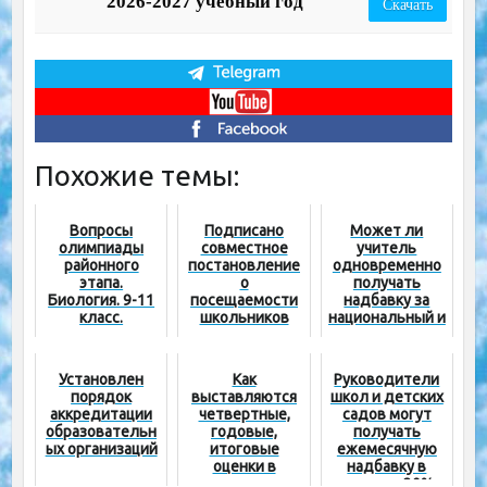
2026-2027 учебный год
Скачать
Похожие темы:
Вопросы
Подписано
Может ли
олимпиады
совместное
учитель
районного
постановление
одновременно
этапа.
о
получать
Биология. 9-11
посещаемости
надбавку за
класс.
школьников
национальный и
международны
й сертификат?
Установлен
Как
Руководители
порядок
выставляются
школ и детских
аккредитации
четвертные,
садов могут
образовательн
годовые,
получать
ых организаций
итоговые
ежемесячную
оценки в
надбавку в
электронном
размере 30%