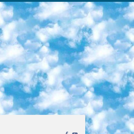
ека открытого доступа. Каталог площадки регулярно обрастает текстами статей из различных научных изданий. Сгруппированные по журналам и рубрикам публикации можно читать онлайн или скачивать целиком в PDF-формате. Проект нацелен на популяризацию науки за счёт открытого доступа к качественной информации. 6. «ПостНаука» На этом ресурсе публикуют подборки видеолекций, составленные экспертами из разных отраслей и объединённые общими темами. Среди них, к примеру, есть серии «Биоинформатика и геномика», «Культура средневековой Скандинавии» и Cinema Studies о теории кино. Каждая подборка лекций — логически связанная история, рассказанная экспертом от первого лица. Кроме того, на сайте появляются научно-образовательные статьи и тесты на разные темы. 7. «Newочём» Команда проекта «Newочём» отбирает самые интересные тексты из англоязычных СМИ и переводит те из них, за которые голосуют участники сообщества «ВКонтакте». По большей части это научно-популярные статьи. Редакторы придумывают лишь заголовки, в остальном содержание переводов соответствует оригиналам. Полные тексты можно читать прямо в социальной сети. 8. InternetUrok Онлайн-база материалов по основным дисциплинам школьной программы. Информация на сайте структурирована по классам, предметам и темам (урокам). Каждый урок состоит из видеолекций и конспектов. Есть также интерактивные тренажёры и тесты для закрепления пройденного материала. Даже если вы давно окончили школу, возможность повторить программу старших классов всегда может пригодиться. 9. Edutainme Ещё один ресурс об образовании. В отличие от Newtonew, как мне кажется, Edutainme больше ориентируется на представителей индустрии: педагогов, предпринимателей, разработчиков образовательных проектов. Но и любой, кто просто стремится к саморазвитию, найдёт на сайте много полезного и интересного для себя. Например, информацию о новых курсах и образовательных сервисах. 10. Newtonew Онлайн-медиа об образовании и обучении в широком смысле. Авторы Newtonew пишут об инструментах, заведениях, тактиках и стратегиях, которые помогают учить других и получать новые знания самостоятельно. На этой площадке вы найдёте новости, обзоры, аналитические мат