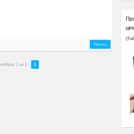
Пр
це
(Ўзб
Читать
ahifalar 1 из 1
1