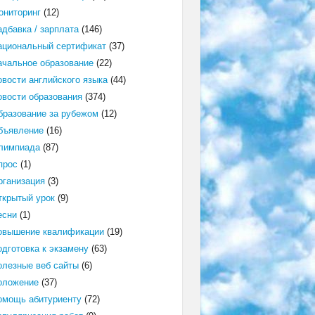
ониторинг
(12)
адбавка / зарплата
(146)
ациональный сертификат
(37)
ачальное образование
(22)
овости английского языка
(44)
овости образования
(374)
бразование за рубежом
(12)
бъявление
(16)
лимпиада
(87)
прос
(1)
рганизация
(3)
ткрытый урок
(9)
есни
(1)
овышение квалификации
(19)
одготовка к экзамену
(63)
олезные веб сайты
(6)
оложение
(37)
омощь абитуриенту
(72)