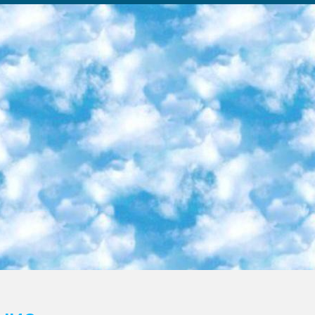
ка образовательный центр (Худайкулов Ш.) итоговый государственный аттестационный экзамен ориентирован на творческое и логическое мышление при подготовке базы материалов учитывать введение заданий. 5. Следует отметить, что: сертификат государственного образца о знании общеобразовательного предмета и как минимум национальный уровень B1 по предметам на иностранных языках, указанным в Приложении 2. или международно признанный сертификат эквивалентного уровня студенты, изучающие определенный предмет, освобождаются от экзамена; по соответствующим предметам запланирована итоговая государственная аттестация за день до дня, путем жеребьевки Рабочей группой (в письменной форме по предметам, проводимым в форме) из числа сформированных вариантов выбрано 2 варианта; 2 выбранных варианта экзамена анонсированы на официальном сайте министерства и все выпускники по всей стране на основе этих вариантов проводит итоговую государственную аттестацию. 6. Государственное образование учащихся средних общеобразовательных учреждений. знания в соответствии с квалификационными требованиями, которые необходимо приобрести на основании стандартов итоговый (выпускной) контроль для 9 и 11 классов в целях тестирования Экзамены (далее – экзамены) состоят из предметов, перечисленных в приложении 1. будет сделано. 7. Экзамены пройдут с 26 мая по 15 июня 2024 г. (кроме науки физического воспитания). 8. Физическая для учащихся 9 классов общесредних образовательных учреждений. Экзамены по предмету «Образование, квалификация медицина» 1-6 мая 2024 года. сотрудники перевести под присмотр (с отклонениями в физическом или умственном развитии) специализированная школа для детей, школы-интернаты и со сколиозом школы-интернаты санаторного типа для больных детей исключены). 9. Он был слепым, слабовидящим и имел нарушения опорно-двигательного аппарата. экзамены в специализированных школах и интернатах для детей должны проводиться исходя из требований, предъявляемых к общеобразовательным учреждениям (физкультура кроме науки). 10. Специализированная школа для глухих и слабослышащих детей. и экзамены в интернатах и быть реализован в виде письменного теста по математике. 11. Специальность для умственно отсталых детей. Для 9 класса Родной язык и литературное письмо Государственный язык (язык обучения – узбекский). для неклассов) написано Математическое письмо Письменная/устная история Узбекистана Физическое воспитание практично Итоговый контроль Для 11 класса Написание родного языка и литературы (эссе) Математическое письмо Узбекский язык (обучение на узбекском языке) не посещающее общее среднее образование для учреждений)/Образовательное учреждение выбор письменный и устный Иностранный язык письменный/устный Письменная/устная история Узбекистана *По выбору студента:  Химия  Физика  Основы государственного права  География 10 бесплатных образовательных ресурсов - Мы составили подборку онлайн-проектов с интерактивными упражнениями, видеолекциями и статьями. Они помогут вам обрести новые и освежить старые знания бесплатно. 1. «ИНТУИТ» Старейшая образовательная площадка Рунета. Здесь вы найдёте сотни текстовых и видеокурсов на десятки различных тем — от программирования до психологии. Многие курсы подготовлены российскими университетами и крупными международными компаниями вроде Intel и Microsoft. Самостоятельное обучение бесплатное, но желающие могут оплатить услуги персональных наставников. 2. «Смартия» знакомит с актуальными профессиями и подсказывает, как им обучаться. Выбрав заинтересовавшую вас специальность — SMM-специалист, фотограф, веб-дизайнер или другую, — увидите список необходимых для неё умений. Чтобы вы могли освоить их самостоятельно, для каждого умения площадка отображает подборку ссылок на учебные материалы. Хотя «Смартия» ориентируется на русскоязычную аудиторию, часть контента всё же доступна только на английском. 3. «Лекторий Физтеха» Проект Московского физико-технического института (Физтеха). С его помощью вы можете смотреть онлайн серии лекций, записанные на видео в этом вузе. В числе доступных предметов — физика, биология, химия, информационные технологии и другие. К некоторым лекциям администрация ресурса прилагает готовые конспекты, которые можно скачивать в PDF-формате. 4. ITMOcourses Онлайн-площадка Санкт-Петербургского национального исследовательского университета информационных технологий, механики и оптики (ИТМО). Ресурс предоставляет свободный доступ к курсам, разработанным в этом вузе. Каталог материалов разбит на четыре категории: «Оптические системы и технологии», «Приборостроение и робототехника», «Информационные технологии» и «Биотехнологии». Курсы состоят из видеолекций, интерактивных демонстраций и заданий. 5. «КиберЛенинка» Электронная научная библиот