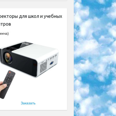
оекторы для школ и учебных
нтров
екча)
Заказать