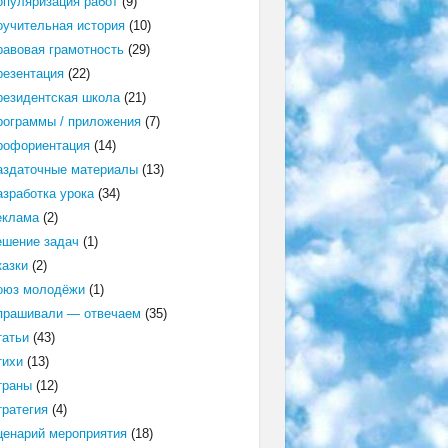
опуляризация работ
(9)
оучительная история
(10)
равовая грамотность
(29)
резентация
(22)
резидентская школа
(21)
рограммы / приложения
(7)
рофориентация
(14)
аздаточные материалы
(13)
азработка урока
(34)
еклама
(2)
ешение задач
(1)
казки
(2)
оюз молодёжи
(1)
прашивали — отвечаем
(35)
татьи
(43)
тихи
(13)
траны
(12)
тратегия
(4)
ценарий мероприятия
(18)