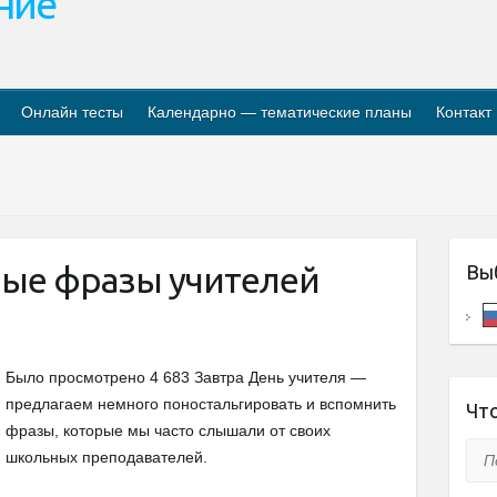
ание
Онлайн тесты
Календарно — тематические планы
Контакт
ые фразы учителей
Вы
Было просмотрено 4 683 Завтра День учителя —
предлагаем немного поностальгировать и вспомнить
Что
фразы, которые мы часто слышали от своих
Пои
школьных преподавателей.