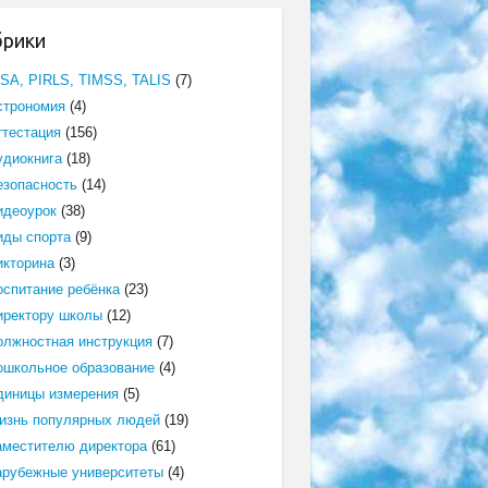
брики
ISA, PIRLS, TIMSS, TALIS
(7)
строномия
(4)
ттестация
(156)
удиокнига
(18)
езопасность
(14)
идеоурок
(38)
иды спорта
(9)
икторина
(3)
оспитание ребёнка
(23)
иректору школы
(12)
олжностная инструкция
(7)
ошкольное образование
(4)
диницы измерения
(5)
изнь популярных людей
(19)
аместителю директора
(61)
арубежные университеты
(4)