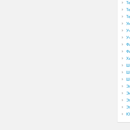
Т
Т
Т
У
У
У
Ф
Ф
Х
Ш
Ш
Ш
Э
Э
Э
Эт
Ю