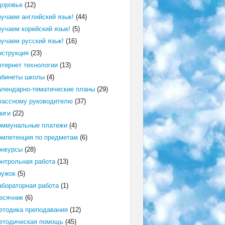
доровье
(12)
зучаем английский язык!
(44)
зучаем корейский язык!
(5)
зучаем русский язык!
(16)
нструкция
(23)
нтернет технологии
(13)
абинеты школы
(4)
алендарно-тематические планы
(29)
лассному руководителю
(37)
ниги
(22)
оммунальные платежи
(4)
омпетенция по предметам
(6)
онкурсы
(28)
онтрольная работа
(13)
ружок
(5)
абораторная работа
(1)
есячник
(6)
етодика преподавания
(12)
етодическая помощь
(45)