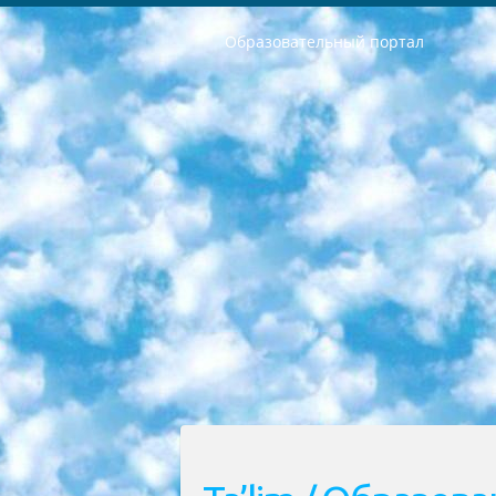
Образовательный портал
РЕСПУБЛИКА УЗБЕКИСТАН МИНИСТРЕРСТВО ДОШКОЛЬНОГО И ШКОЛЬНОГО ОБРАЗОВАНИЯ КОМАНДА в общеобразовательных учреждениях в 2023-2024 учебном году организация и проведение итоговой государственной аттестации обучающихся о Министра дошкольного и школьного образования Республики Узбекистан от 4 марта 2008 года (постановлением Минюста от 20 марта 2008 года № 1778 государственной регистрации) «Итоговое состояние учащихся общего среднего образования на основании положения об утверждении положения об аттестации общего среднего образования выпускной экзамен студентов в образовательных учреждениях в 2023-2024 учебном году В целях организации и прохождения аттестации приказываю: 1. Следующее: перечень предметов, по которым будет проводиться итоговая государственная аттестация и экзамен формы перевода согласно приложению 1; сертификаты международного образца, оценивающие уровень владения иностранными языками перечень согласно приложению 2; 2. Педагогический при специализированных образовательных учреждениях. научно-практический центр квалификации и международной оценки (Д.Давидова) 2024 г. До 25 марта: задания по предметам, по которым будет проводиться итоговая аттестация разработка и утверждение технических условий; итоговая аттестация на основании разработанного предметного задания разработка вопросов по предметам (устно и письменно), экзамен передача; общеобразовательные средние школы и специальные учебные заведения учащиеся выпускных классов школ и интернатов в агентской системе подготовка базы данных экзаменационных материалов и критериев оценки; перевод базы экзаменационных материалов на все языки обучения подать в Республиканский образовательный центр для изготовления; варианты экзаменов на основе разработанных контрольных материалов пусть будут поставлены задачи формирования. 3. Республиканский образовательный центр (Ш.Худайкулов) до 5 апреля 2024 года. до: база данных предоставленных экзаменационных материалов на все языки обучения перевод и экспертиза; для слепых, слабовидящих, глухих, слабослышащих и умственно отсталых детей учащиеся выпускных классов специализированных школ и школ-интернатов база данных экзаменационных материалов на всех преподаваемых языках подготовка критериев оценки; специализированные школы для умственно отсталых детей и технологии для учащихся выпускных классов школ-интернатов разработка соответствующих рекомендаций и критериев проведения ЕГЭ по естествознанию давать задания. 4. Педагогический при специализированных образовательных учреждениях. Научно-практический центр навыков и международной оценки (Д.Давидова), Республи