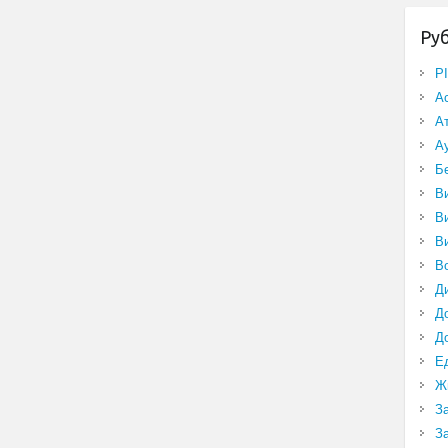
Ру
P
А
А
А
Б
В
В
В
В
Д
Д
Д
Е
Ж
З
З