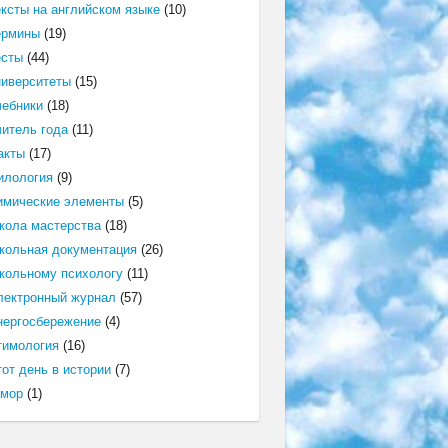
ексты на английском языке
(10)
ермины
(19)
есты
(44)
ниверситеты
(15)
чебники
(18)
читель года
(11)
акты
(17)
илология
(9)
имические элементы
(5)
кола мастерства
(18)
кольная документация
(26)
кольному психологу
(11)
лектронный журнал
(57)
нергосбережение
(4)
тимология
(16)
от день в истории
(7)
мор
(1)