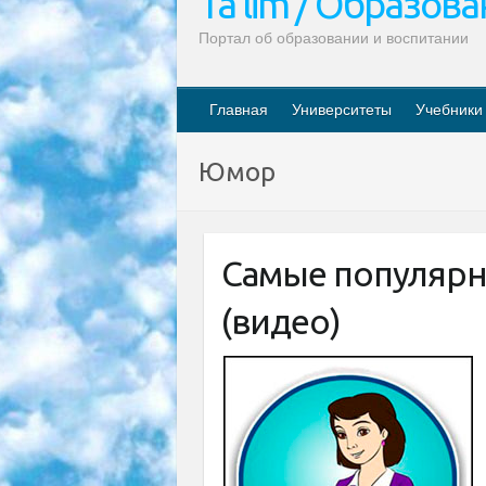
Ta’lim / Образов
Портал об образовании и воспитании
Главная
Университеты
Учебники
Юмор
Самые популярн
(видео)