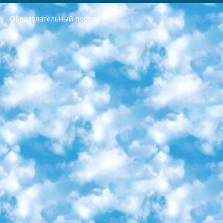
Образовательный портал
РЕСПУБЛИКА УЗБЕКИСТАН МИНИСТРЕРСТВО ДОШКОЛЬНОГО И ШКОЛЬНОГО ОБРАЗОВАНИЯ КОМАНДА в общеобразовательных учреждениях в 2023-2024 учебном году организация и проведение итоговой государственной аттестации обучающихся о Министра дошкольного и школьного образования Республики Узбекистан от 4 марта 2008 года (постановлением Минюста от 20 марта 2008 года № 1778 государственной регистрации) «Итоговое состояние учащихся общего среднего образования на основании положения об утверждении положения об аттестации общего среднего образования выпускной экзамен студентов в образовательных учреждениях в 2023-2024 учебном году В целях организации и прохождения аттестации приказываю: 1. Следующее: перечень предметов, по которым будет проводиться итоговая государственная аттестация и экзамен формы перевода согласно приложению 1; сертификаты международного образца, оценивающие уровень владения иностранными языками перечень согласно приложению 2; 2. Педагогический при специализированных образовательных учреждениях. научно-практический центр квалификации и международной оценки (Д.Давидова) 2024 г. До 25 марта: задания по предметам, по которым будет проводиться итоговая аттестация разработка и утверждение технических условий; итоговая аттестация на основании разработанного предметного задания разработка вопросов по предметам (устно и письменно), экзамен передача; общеобразовательные средние школы и специальные учебные заведения учащиеся выпускных классов школ и интернатов в агентской системе подготовка базы данных экзаменационных материалов и критериев оценки; перевод базы экзаменационных материалов на все языки обучения подать в Республиканский образовательный центр для изготовления; варианты экзаменов на основе разработанных контрольных материалов пусть будут поставлены задачи формирования. 3. Республиканский образовательный центр (Ш.Худайкулов) до 5 апреля 2024 года. до: база данных предоставленных экзаменационных материалов на все языки обучения перевод и экспертиза; для слепых, слабовидящих, глухих, слабослышащих и умственно отсталых детей учащиеся выпускных классов специализированных школ и школ-интернатов база данных экзаменационных материалов на всех преподаваемых языках подготовка критериев оценки; специализированные школы для умственно отсталых детей и технологии для учащихся выпускных классов школ-интернатов разработка соответствующих рекомендаций и критериев проведения ЕГЭ по естествознанию давать задания. 4. Педагогический при специализированных образовательных учреждениях. Научно-практический центр навыков и международной оценки (Д.Давидова), Республика образовательный центр (Худайкулов Ш.) итоговый государственный аттестационный экзамен ориентирован на творческое и логическое мышление при подготовке базы материалов учитывать введение заданий. 5. Следует отметить, что: сертификат государственного образца о знании общеобразовательного предмета и как минимум национальный уровень B1 по предметам на иностранных языках, указанным в Приложении 2. или международно признанный сертификат эквивалентного уровня студенты, изучающие определенный предмет, освобождаются от экзамена; по соответствующим предметам запланирована итоговая государственная аттестация за день до дня, путем жеребьевки Рабочей группой (в письменной форме по предметам, проводимым в форме) из числа сформированных вариантов выбрано 2 варианта; 2 выбранных варианта экзамена анонсированы на официальном сайте министерства и все выпускники по всей стране на основе этих вариантов проводит итоговую государственную аттестацию. 6. Государственное образование учащихся средних общеобразовательных учреждений. знания в соответствии с квалификационными требованиями, которые необходимо приобрести на основании стандартов итоговый (выпускной) контроль для 9 и 11 классов в целях тестирования Экзамены (далее – экзамены) состоят из предметов, перечисленных в приложении 1. будет сделано. 7. Экзамены пройдут с 26 мая по 15 июня 2024 г. (кроме науки физического воспитания). 8. Физическая для учащихся 9 классов общесредних образовательных учреждений. Экзамены по предмету «Образование, квалификация медицина» 1-6 мая 2024 года. сотрудники перевести под присмотр (с отклонениями в физическом или умственном развитии) специализированная школа для детей, школы-интернаты и со сколиозом школы-интернаты санаторного типа для больных детей исключены). 9. Он был слепым, слабовидящим и имел нарушения опорно-двигательного аппарата. экзамены в специализированных школах и интернатах для детей должны проводиться исходя из требований, предъявляемых к общеобразовательным учреждениям (физкультура кроме науки). 10. Специализированная школа для глухих и слабослышащих детей. и экзамены в интернатах и быть реализован в виде письменного теста по математике. 11. Специальность для умственно отсталых детей. Для 9 класса Родной язык и литературное письмо Государственный язык (язык обучения – узбекский). для неклассов) написано Математическое письмо Письменная/устная история Узбекистана Физическое воспитание практично Итоговый контроль Для 11 класса Написание родного языка и литературы (эссе) Математическое письмо Узбекский язык (обучение на узбекском языке) не посещающее общее среднее образование для учреждений)/Образовательное учреждение выбор письменный и устный Иностранный язык письменный/устный Письменная/устная история Узбекистана *По выбору студента:  Химия  Физика  Основы государственного права  География 10 бесплатных образовательных ресурсов - Мы составили подборку онлайн-проектов с интерактивными упражнениями, видеолекциями и статьями. Они помогут вам обрести новые и освежить старые знания бесплатно. 1. «ИНТУИТ» Старейшая образовательная площадка Рунета. Здесь вы найдёте сотни текстовых и видеокурсов на десятки различных тем — от программирования до психологии. Многие курсы подготовлены российскими университетами и крупными международными компаниями вроде Intel и Microsoft. Самостоятельное обучение бесплатное, но желающие могут оплатить услуги персональных наставников. 2. «Смартия» знакомит с актуальными профессиями и подсказывает, как им обучаться. Выбрав заинтересовавшую вас специальность — SMM-специалист, фотограф, веб-дизайнер или другую, — увидите список необходимых для неё умений. Чтобы вы могли освоить их самостоятельно, для каждого умения площадка отображает подборку ссылок на учебные материалы. Хотя «Смартия» ориентируется на русскоязычную аудиторию, часть контента всё же доступна только на английском. 3. «Лекторий Физтеха» Проект Московского физико-технического института (Физтеха). С его помощью вы можете смотреть онлайн серии лекций, записанные на видео в этом вузе. В числе доступных предметов — физика, биология, химия, информационные технологии и другие. К некоторым лекциям администрация ресурса прилагает готовые конспекты, которые можно скачивать в PDF-формате. 4. ITMOcourses Онлайн-площадка Санкт-Петербургского национального исследовательского университета информационных технологий, механики и оптики (ИТМО). Ресурс предоставляет свободный доступ к курсам, разработанным в этом вузе. Каталог материалов разбит на четыре категории: «Оптические системы и технологии», «Приборостроение и робототехника», «Информационные технологии» и «Биотехнологии». Курсы состоят из видеолекций, интерактивных демонстраций и заданий. 5. «КиберЛенинка» Электронная научная библиотека открытого доступа. Каталог площадки регулярно обрастает текстами статей из различных научных изданий. Сгруппированные по журналам и рубрикам публикации можно читать онлайн или скачивать целиком в PDF-формате. Проект нацелен на популяризацию науки за счёт открытого доступа к качественной информации. 6. «ПостНаука» На этом ресурсе публикуют подборки видеолекций, составленные экспертами из разных отраслей и объединённые общими темами. Среди них, к примеру, есть серии «Биоинформатика и геномика», «Культура средневековой Скандинавии» и Cinema Studies о теории кино. Каждая подборка лекций — логически связанная история, рассказанная экспертом от первого лица. Кроме того, на сайте появляются научно-образовательные статьи и тесты на разные темы. 7. «Newочём» Команда проекта «Newочём» отбирает самые интересные тексты из англоязычных СМИ и переводит те из них, за которые голосуют участники сообщества «ВКонтакте». По большей части это научно-популярные статьи. Редакторы придумывают лишь заголовки, в остальном содержание переводов соответствует оригиналам. Полные тексты можно читать прямо в социальной сети. 8. InternetUrok Онлайн-база материалов по основным дисциплинам школьной программы. Информация на сайте структурирована по классам, предметам и темам (урокам). Каждый урок состоит из видеолекций и конспектов. Есть также интерактивные тренажёры и тесты для закрепления пройденного материала. Даже если вы давно окончили школу, возможность повторить программу старших классов всегда может пригодиться. 9. Edutainme Ещё один ресурс об образовании. В отличие от Newtonew, как мне кажется, Edutainme больше ориентируется на представителей индустрии: педагогов, предпринимателей, разработчиков образовательных проектов. Но и любой, кто просто стремится к саморазвитию, найдёт на сайте много полезного и интересного для себя. Например, информацию о новых курсах и образовательных сервисах. 10. Newtonew Онлайн-медиа об образовании и обучении в широком смысле. Авторы Newtonew пишут об инструментах, заведениях, тактиках и стратегиях, которые помогают учить других и получать новые знания самостоятельно. На этой площадке вы найдёте новости, обзоры, аналитические мат