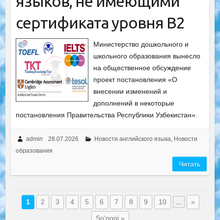
языков, не имеющими
сертификата уровня B2
Министерство дошкольного и
школьного образования вынесло
на общественное обсуждение
проект постановления «О
внесении изменений и
дополнений в некоторые
постановления Правительства Республики Узбекистан».
admin
28.07.2026
Новости английского языка
,
Новости
образования
Читать
1
2
3
4
5
6
7
8
9
10
...
»
So‘nggi »