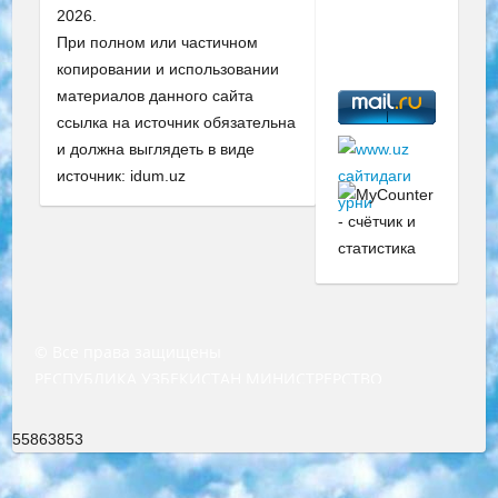
2026.
При полном или частичном
копировании и использовании
материалов данного сайта
ссылка на источник обязательна
и должна выглядеть в виде
источник: idum.uz
© Все права защищены
РЕСПУБЛИКА УЗБЕКИСТАН МИНИСТРЕРСТВО ДОШКОЛЬНОГО И ШКОЛЬНОГО ОБРАЗОВАНИЯ КОМАНДА в общеобразовательных учреждениях в 2023-2024 учебном году организация и проведение итоговой государственной аттестации обучающихся о Министра дошкольного и школьного образования Республики Узбекистан от 4 марта 2008 года (постановлением Минюста от 20 марта 2008 года № 1778 государственной регистрации) «Итоговое состояние учащихся общего среднего образования на основании положения об утверждении положения об аттестации общего среднего образования выпускной экзамен студентов в образовательных учреждениях в 2023-2024 учебном году В целях организации и прохождения аттестации приказываю: 1. Следующее: перечень предметов, по которым будет проводиться итоговая государственная аттестация и экзамен формы перевода согласно приложению 1; сертификаты международного образца, оценивающие уровень владения иностранными языками перечень согласно приложению 2; 2. Педагогический при специализированных образовательных учреждениях. научно-практический центр квалификации и международной оценки (Д.Давидова) 2024 г. До 25 марта: задания по предметам, по которым будет проводиться итоговая аттестация разработка и утверждение технических условий; итоговая аттестация на основании разработанного предметного задания разработка вопросов по предметам (устно и письменно), экзамен передача; общеобразовательные средние школы и специальные учебные заведения учащиеся выпускных классов школ и интернатов в агентской системе подготовка базы данных экзаменационных материалов и критериев оценки; перевод базы экзаменационных материалов на все языки обучения подать в Республиканский образовательный центр для изготовления; варианты экзаменов на основе разработанных контрольных материалов пусть будут поставлены задачи формирования. 3. Республиканский образовательный центр (Ш.Худайкулов) до 5 апреля 2024 года. до: база данных предоставленных экзаменационных материалов на все языки обучения перевод и экспертиза; для слепых, слабовидящих, глухих, слабослышащих и умственно отсталых детей учащиеся выпускных классов специализированных школ и школ-интернатов база данных экзаменационных материалов на всех преподаваемых языках подготовка критериев оценки; специализированные школы для умственно отсталых детей и технологии для учащихся выпускных классов школ-интернатов разработка соответствующих рекомендаций и критериев проведения ЕГЭ по естествознанию давать задания. 4. Педагогический при специализированных образовательных учреждениях. Научно-практический центр навыков и международной оценки (Д.Давидова), Республика образовательный центр (Худайкулов Ш.) итоговый государственный аттестационный экзамен ориентирован на творческое и логическое мышление при подготовке базы материалов учитывать введение заданий. 5. Следует отметить, что: сертификат государственного образца о знании общеобразовательного предмета и как минимум национальный уровень B1 по предметам на иностранных языках, указанным в Приложении 2. или международно признанный сертификат эквивалентного уровня студенты, изучающие определенный предмет, освобождаются от экзамена; по соответствующим предметам запланирована итоговая государственная аттестация за день до дня, путем жеребьевки Рабочей группой (в письменной форме по предметам, проводимым в форме) из числа сформированных вариантов выбрано 2 варианта; 2 выбранных варианта экзамена анонсированы на официальном сайте министерства и все выпускники по всей стране на основе этих вариантов проводит итоговую государственную аттестацию. 6. Государственное образование учащихся средних общеобразовательных учреждений. знания в соответствии с квалификационными требованиями, которые необходимо приобрести на основании стандартов итоговый (выпускной) контроль для 9 и 11 классов в целях тестирования Экзамены (далее – экзамены) состоят из предметов, перечисленных в приложении 1. будет сделано. 7. Экзамены пройдут с 26 мая по 15 июня 2024 г. (кроме науки физического воспитания). 8. Физическая для учащихся 9 классов общесредних образовательных учреждений. Экзамены по предмету «Образование, квалификация медицина» 1-6 мая 2024 года. сотрудники перевести под присмотр (с отклонениями в физическом или умственном развитии) специализированная школа для детей, школы-интернаты и со сколиозом школы-интернаты санаторного типа для больных детей исключены). 9. Он был слепым, слабовидящим и имел нарушения опорно-двигательного аппарата. экзамены в специализированных школах и интернатах для детей должны проводиться исходя из требований, предъявляемых к общеобразовательным учреждениям (физкультура кроме науки). 10. Специализированная школа для глухих и слабослышащих детей. и экзамены в интернатах и быть реализован в виде письменного теста по математике. 11. Специальность для умственно отсталых детей. Для 9 класса Родной язык и литературное письмо Государственный язык (язык обучения – узбекский). для неклассов) написано Математическое письмо Письменная/устная история Узбекистана Физическое воспитание практично Итоговый контроль Для 11 класса Написание родного языка и литературы (эссе) Математическое письмо Узбекский язык (обучение на узбекском языке) не посещающее общее среднее образование для учреждений)/Образовательное учреждение выбор письменный и устный Иностранный язык письменный/устный Письменная/устная история Узбекистана *По выбору студента:  Химия  Физика  Основы государственного права  География 10 бесплатных образовательных ресурсов - Мы составили подборку онлайн-проектов с интерактивными упражнениями, видеолекциями и статьями. Они помогут вам обрести новые и освежить старые знания бесплатно. 1. «ИНТУИТ» Старейшая образовательная площадка Рунета. Здесь вы найдёте сотни текстовых и видеокурсов на десятки различных тем — от программирования до психологии. Многие курсы подготовлены российскими университетами и крупными международными компаниями вроде Intel и Microsoft. Самостоятельное обучение бесплатное, но желающие могут оплатить услуги персональных наставников. 2. «Смартия» знакомит с актуальными профессиями и подсказывает, как им обучаться. Выбрав заинтересовавшую вас специальность — SMM-специалист, фотограф, веб-дизайнер или другую, — увидите список необходимых для неё умений. Чтобы вы могли освоить их самостоятельно, для каждого умения площадка отображает подборку ссылок на учебные материалы. Хотя «Смартия» ориентируется на русскоязычную аудиторию, часть контента всё же доступна только на английском. 3. «Лекторий Физтеха» Проект Московского физико-технического института (Физтеха). С его помощью вы можете смотреть онлайн серии лекций, записанные на видео в этом вузе. В числе доступных предметов — физика, биология, химия, информационные технологии и другие. К некоторым лекциям администрация ресурса прилагает готовые конспекты, которые можно скачивать в PDF-формате. 4. ITMOcourses Онлайн-площадка Санкт-Петербургского национального исследовательского университета информационных технологий, механики и оптики (ИТМО). Ресурс предоставляет свободный доступ к курсам, разработанным в этом вузе. Каталог материалов разбит на четыре категории: «Оптические системы и технологии», «Приборостроение и робототехника», «Информационные технологии» и «Биотехнологии». Курсы состоят из видеолекций, интерактивных демонстраций и заданий. 5. «КиберЛенинка» Электронная научная библиотека открытого доступа. Каталог площадки регулярно обрастает текстами статей из различных научных изданий. Сгруппированные по журналам и рубрикам публикации можно читать онлайн или скачивать целиком в PDF-формате. Проект нацелен на популяризацию науки за счёт открытого доступа к качественной информации. 6. «ПостНаука» На этом ресурсе публикуют подборки видеолекций, составленные экспертами из разных отраслей и объединённые общими темами. Среди них, к примеру, есть серии «Биоинформатика и геномика», «Культура средневековой Скандинавии» и Cinema Studies о теории кино. Каждая подборка лекций — логически связанная история, рассказанная экспертом от первого лица. Кроме того, на сайте появляются научно-образовательные статьи и тесты на разные темы. 7. «Newочём» Команда проекта «Newочём» отбирает самые интересные тексты из англоязычных СМИ и переводит те из них, за которые голосуют участники сообщества «ВКонтакте». По большей части это научно-популярные статьи. Редакторы придумывают лишь заголовки, в остальном содержание переводов соответствует оригиналам. Полные тексты можно читать прямо в социальной сети. 8. InternetUrok Онлайн-база материалов по основным дисциплинам школьной программы. Информация на сайте структурирована по классам, предметам и темам (урокам). Каждый урок состоит из видеолекций и конспектов. Есть также интерактивные тренажёры и тесты для закрепления пройденного материала. Даже если вы давно окончили школу, возможность повторить программу старших классов всегда может пригодиться. 9. Edutainme Ещё один ресурс об образовании. В отличие от Newtonew, как мне кажется, Edutainme больше ориентируется на представителей индустрии: педагогов, предпринимателей, разработчиков образовательных проектов. Но и любой, кто просто стремится к саморазвитию, найдёт на сайте много полезного и интересного для себя. Например, информацию о новых курсах и образовательных сервисах. 10. Newtonew Онлайн-медиа об образовании и обучении в широком смысле. Авторы Newtonew пишут об инструментах, заведениях, тактиках и стратегиях, которые помогают учить других и получать новые знания самостоятельно. На этой площадке вы найдёте новости, обзоры, аналитические мате
55863853