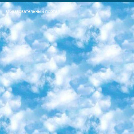
Образовательный портал
РЕСПУБЛИКА УЗБЕКИСТАН МИНИСТРЕРСТВО ДОШКОЛЬНОГО И ШКОЛЬНОГО ОБРАЗОВАНИЯ КОМАНДА в общеобразовательных учреждениях в 2023-2024 учебном году организация и проведение итоговой государственной аттестации обучающихся о Министра дошкольного и школьного образования Республики Узбекистан от 4 марта 2008 года (постановлением Минюста от 20 марта 2008 года № 1778 государственной регистрации) «Итоговое состояние учащихся общего среднего образования на основании положения об утверждении положения об аттестации общего среднего образования выпускной экзамен студентов в образовательных учреждениях в 2023-2024 учебном году В целях организации и прохождения аттестации приказываю: 1. Следующее: перечень предметов, по которым будет проводиться итоговая государственная аттестация и экзамен формы перевода согласно приложению 1; сертификаты международного образца, оценивающие уровень владения иностранными языками перечень согласно приложению 2; 2. Педагогический при специализированных образовательных учреждениях. научно-практический центр квалификации и международной оценки (Д.Давидова) 2024 г. До 25 марта: задания по предметам, по которым будет проводиться итоговая аттестация разработка и утверждение технических условий; итоговая аттестация на основании разработанного предметного задания разработка вопросов по предметам (устно и письменно), экзамен передача; общеобразовательные средние школы и специальные учебные заведения учащиеся выпускных классов школ и интернатов в агентской системе подготовка базы данных экзаменационных материалов и критериев оценки; перевод базы экзаменационных материалов на все языки обучения подать в Республиканский образовательный центр для изготовления; варианты экзаменов на основе разработанных контрольных материалов пусть будут поставлены задачи формирования. 3. Республиканский образовательный центр (Ш.Худайкулов) до 5 апреля 2024 года. до: база данных предоставленных экзаменационных материалов на все языки обучения перевод и экспертиза; для слепых, слабовидящих, глухих, слабослышащих и умственно отсталых детей учащиеся выпускных классов специализированных школ и школ-интернатов база данных экзаменационных материалов на всех преподаваемых языках подготовка критериев оценки; специализированные школы для умственно отсталых детей и технологии для учащихся выпускных классов школ-интернатов разработка соответствующих рекомендаций и критериев проведения ЕГЭ по естествознанию давать задания. 4. Педагогический при специализированных образовательных учреждениях. Научно-практический центр навыков и международной оценки (Д.Давидова), Республика образовательный центр (Худайкулов Ш.) итоговый государственный аттестационный экзамен ориентирован на творческое и логическое мышление при подготовке базы материалов учитывать введение заданий. 5. Следует отметить, что: сертификат государственного образца о знании общеобразовательного предмета и как минимум национальный уровень B1 по предметам на иностранных языках, указанным в Приложении 2. или международно признанный сертификат эквивалентного уровня студенты, изучающие определенный предмет, освобождаются от экзамена; по соответствующим предметам запланирована итоговая государственная аттестация за день до дня, путем жеребьевки Рабочей группой (в письменной форме по предметам, проводимым в форме) из числа сформированных вариантов выбрано 2 варианта; 2 выбранных варианта экзамена анонсированы на официальном сайте министерства и все выпускники по всей стране на основе этих вариантов проводит итоговую государственную аттестацию. 6. Государственное образование учащихся средних общеобразовательных учреждений. знания в соответствии с квалификационными требованиями, которые необходимо приобрести на основании стандартов итоговый (выпускной) контроль для 9 и 11 классов в целях тестирования Экзамены (далее – экзамены) состоят из предметов, перечисленных в приложении 1. будет сделано. 7. Экзамены пройдут с 26 мая по 15 июня 2024 г. (кроме науки физического воспитания). 8. Физическая для учащихся 9 классов общесредних образовательных учреждений. Экзамены по предмету «Образование, квалификация медицина» 1-6 мая 2024 года. сотрудники перевести под присмотр (с отклонениями в физическом или умственном развитии) специализированная школа для детей, школы-интернаты и со сколиозом школы-интернаты санаторного типа для больных детей исключены). 9. Он был слепым, слабовидящим и имел нарушения опорно-двигательного аппарата. экзамены в специализированных школах и интернатах для детей должны проводиться исходя из требований, предъявляемых к общеобразовательным учреждениям (физкультура кроме науки). 10. Специализированная школа для глухих и слабослышащих детей. и экзамены в интернатах и быть реализован в виде письменного теста по математике. 11. Специальность для умственно отсталых детей. Для 9 класса Родной язык и литературное письмо Государственный язык (язык обучения – узбекский). для неклассов) написано Математическое письмо Письменная/устная история Узбекистана Физическое воспитание практично Итоговый контроль Для 11 класса Написание родного языка и литературы (эссе) Математическое письмо Узбекский язык (обучение на узбекском языке) не посещающее общее среднее образование для учреждений)/Образовательное учреждение выбор письменный и устный Иностранный язык письменный/устный Письменная/устная история Узбекистана *По выбору студента:  Химия  Физика  Основы государственного права  География 10 бесплатных образовательных ресурсов - Мы составили подборку онлайн-проектов с интерактивными упражнениями, видеолекциями и статьями. Они помогут вам обрести новые и освежить старые знания бесплатно. 1. «ИНТУИТ» Старейшая образовательная площадка Рунета. Здесь вы найдёте сотни текстовых и видеокурсов на десятки различных тем — от программирования до психологии. Многие курсы подготовлены российскими университетами и крупными международными компаниями вроде Intel и Microsoft. Самостоятельное обучение бесплатное, но желающие могут оплатить услуги персональных наставников. 2. «Смартия» знакомит с актуальными профессиями и подсказывает, как им обучаться. Выбрав заинтересовавшую вас специальность — SMM-специалист, фотограф, веб-дизайнер или другую, — увидите список необходимых для неё умений. Чтобы вы могли освоить их самостоятельно, для каждого умения площадка отображает подборку ссылок на учебные материалы. Хотя «Смартия» ориентируется на русскоязычную аудиторию, часть контента всё же доступна только на английском. 3. «Лекторий Физтеха» Проект Московского физико-технического института (Физтеха). С его помощью вы можете смотреть онлайн серии лекций, записанные на видео в этом вузе. В числе доступных предметов — физика, биология, химия, информационные технологии и другие. К некоторым лекциям администрация ресурса прилагает готовые конспекты, которые можно скачивать в PDF-формате. 4. ITMOcourses Онлайн-площадка Санкт-Петербургского национального исследовательского университета информационных технологий, механики и оптики (ИТМО). Ресурс предоставляет свободный доступ к курсам, разработанным в этом вузе. Каталог материалов разбит на четыре категории: «Оптические системы и технологии», «Приборостроение и робототехника», «Информационные технологии» и «Биотехнологии». Курсы состоят из видеолекций, интерактивных демонстраций и заданий. 5. «КиберЛенинка» Электронная научная библиотека открытого доступа. Каталог площадки регулярно обрастает текстами статей из различных научных изданий. Сгруппированные по журналам и рубрикам публикации можно читать онлайн или скачивать целиком в PDF-формате. Проект нацелен на популяризацию науки за счёт открытого доступа к качественной информации. 6. «ПостНаука» На этом ресурсе публикуют подборки видеолекций, составленные экспертами из разных отраслей и объединённые общими темами. Среди них, к примеру, есть серии «Биоинформатика и геномика», «Культура средневековой Скандинавии» и Cinema Studies о теории кино. Каждая подборка лекций — логически связанная история, рассказанная экспертом от первого лица. Кроме того, на сайте появляются научно-образовательные статьи и тесты на разные темы. 7. «Newочём» Команда проекта «Newочём» отбирает самые интересные тексты из англоязычных СМИ и переводит те из них, за которые голосуют участники сообщества «ВКонтакте». По большей части это научно-популярные статьи. Редакторы придумывают лишь заголовки, в остальном содержание переводов соответствует оригиналам. Полные тексты можно читать прямо в социальной сети. 8. InternetUrok Онлайн-база материалов по основным дисциплинам школьной программы. Информация на сайте структурирована по классам, предметам и темам (урокам). Каждый урок состоит из видеолекций и конспектов. Есть также интерактивные тренажёры и тесты для закрепления пройденного материала. Даже если вы давно окончили школу, возможность повторить программу старших классов всегда может пригодиться. 9. Edutainme Ещё один ресурс об образовании. В отличие от Newtonew, как мне кажется, Edutainme больше ориентируется на представителей индустрии: педагогов, предпринимателей, разработчиков образовательных проектов. Но и любой, кто просто стремится к саморазвитию, найдёт на сайте много полезного и интересного для себя. Например, информацию о новых курсах и образовательных сервисах. 10. Newtonew Онлайн-медиа об образовании и обучении в широком смысле. Авторы Newtonew пишут об инструментах, заведениях, тактиках и стратегиях, которые помогают учить других и получать новые знания самостоятельно. На этой площадке вы найдёте новости, обзоры, аналитические мат