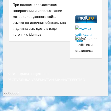
При полном или частичном
копировании и использовании
материалов данного сайта
ссылка на источник обязательна
и должна выглядеть в виде
источник: idum.uz
© Все права защищены
РЕСПУБЛИКА УЗБЕКИСТАН МИНИСТРЕРСТВО ДОШКОЛЬНОГО И ШКОЛЬНОГО ОБРАЗОВАНИЯ КОМАНДА в общеобразовательных учреждениях в 2023-2024 учебном году организация и проведение итоговой государственной аттестации обучающихся о Министра дошкольного и школьного образования Республики Узбекистан от 4 марта 2008 года (постановлением Минюста от 20 марта 2008 года № 1778 государственной регистрации) «Итоговое состояние учащихся общего среднего образования на основании положения об утверждении положения об аттестации общего среднего образования выпускной экзамен студентов в образовательных учреждениях в 2023-2024 учебном году В целях организации и прохождения аттестации приказываю: 1. Следующее: перечень предметов, по которым будет проводиться итоговая государственная аттестация и экзамен формы перевода согласно приложению 1; сертификаты международного образца, оценивающие уровень владения иностранными языками перечень согласно приложению 2; 2. Педагогический при специализированных образовательных учреждениях. научно-практический центр квалификации и международной оценки (Д.Давидова) 2024 г. До 25 марта: задания по предметам, по которым будет проводиться итоговая аттестация разработка и утверждение технических условий; итоговая аттестация на основании разработанного предметного задания разработка вопросов по предметам (устно и письменно), экзамен передача; общеобразовательные средние школы и специальные учебные заведения учащиеся выпускных классов школ и интернатов в агентской системе подготовка базы данных экзаменационных материалов и критериев оценки; перевод базы экзаменационных материалов на все языки обучения подать в Республиканский образовательный центр для изготовления; варианты экзаменов на основе разработанных контрольных материалов пусть будут поставлены задачи формирования. 3. Республиканский образовательный центр (Ш.Худайкулов) до 5 апреля 2024 года. до: база данных предоставленных экзаменационных материалов на все языки обучения перевод и экспертиза; для слепых, слабовидящих, глухих, слабослышащих и умственно отсталых детей учащиеся выпускных классов специализированных школ и школ-интернатов база данных экзаменационных материалов на всех преподаваемых языках подготовка критериев оценки; специализированные школы для умственно отсталых детей и технологии для учащихся выпускных классов школ-интернатов разработка соответствующих рекомендаций и критериев проведения ЕГЭ по естествознанию давать задания. 4. Педагогический при специализированных образовательных учреждениях. Научно-практический центр навыков и международной оценки (Д.Давидова), Республика образовательный центр (Худайкулов Ш.) итоговый государственный аттестационный экзамен ориентирован на творческое и логическое мышление при подготовке базы материалов учитывать введение заданий. 5. Следует отметить, что: сертификат государственного образца о знании общеобразовательного предмета и как минимум национальный уровень B1 по предметам на иностранных языках, указанным в Приложении 2. или международно признанный сертификат эквивалентного уровня студенты, изучающие определенный предмет, освобождаются от экзамена; по соответствующим предметам запланирована итоговая государственная аттестация за день до дня, путем жеребьевки Рабочей группой (в письменной форме по предметам, проводимым в форме) из числа сформированных вариантов выбрано 2 варианта; 2 выбранных варианта экзамена анонсированы на официальном сайте министерства и все выпускники по всей стране на основе этих вариантов проводит итоговую государственную аттестацию. 6. Государственное образование учащихся средних общеобразовательных учреждений. знания в соответствии с квалификационными требованиями, которые необходимо приобрести на основании стандартов итоговый (выпускной) контроль для 9 и 11 классов в целях тестирования Экзамены (далее – экзамены) состоят из предметов, перечисленных в приложении 1. будет сделано. 7. Экзамены пройдут с 26 мая по 15 июня 2024 г. (кроме науки физического воспитания). 8. Физическая для учащихся 9 классов общесредних образовательных учреждений. Экзамены по предмету «Образование, квалификация медицина» 1-6 мая 2024 года. сотрудники перевести под присмотр (с отклонениями в физическом или умственном развитии) специализированная школа для детей, школы-интернаты и со сколиозом школы-интернаты санаторного типа для больных детей исключены). 9. Он был слепым, слабовидящим и имел нарушения опорно-двигательного аппарата. экзамены в специализированных школах и интернатах для детей должны проводиться исходя из требований, предъявляемых к общеобразовательным учреждениям (физкультура кроме науки). 10. Специализированная школа для глухих и слабослышащих детей. и экзамены в интернатах и быть реализован в виде письменного теста по математике. 11. Специальность для умственно отсталых детей. Для 9 класса Родной язык и литературное письмо Государственный язык (язык обучения – узбекский). для неклассов) написано Математическое письмо Письменная/устная история Узбекистана Физическое воспитание практично Итоговый контроль Для 11 класса Написание родного языка и литературы (эссе) Математическое письмо Узбекский язык (обучение на узбекском языке) не посещающее общее среднее образование для учреждений)/Образовательное учреждение выбор письменный и устный Иностранный язык письменный/устный Письменная/устная история Узбекистана *По выбору студента:  Химия  Физика  Основы государственного права  География 10 бесплатных образовательных ресурсов - Мы составили подборку онлайн-проектов с интерактивными упражнениями, видеолекциями и статьями. Они помогут вам обрести новые и освежить старые знания бесплатно. 1. «ИНТУИТ» Старейшая образовательная площадка Рунета. Здесь вы найдёте сотни текстовых и видеокурсов на десятки различных тем — от программирования до психологии. Многие курсы подготовлены российскими университетами и крупными международными компаниями вроде Intel и Microsoft. Самостоятельное обучение бесплатное, но желающие могут оплатить услуги персональных наставников. 2. «Смартия» знакомит с актуальными профессиями и подсказывает, как им обучаться. Выбрав заинтересовавшую вас специальность — SMM-специалист, фотограф, веб-дизайнер или другую, — увидите список необходимых для неё умений. Чтобы вы могли освоить их самостоятельно, для каждого умения площадка отображает подборку ссылок на учебные материалы. Хотя «Смартия» ориентируется на русскоязычную аудиторию, часть контента всё же доступна только на английском. 3. «Лекторий Физтеха» Проект Московского физико-технического института (Физтеха). С его помощью вы можете смотреть онлайн серии лекций, записанные на видео в этом вузе. В числе доступных предметов — физика, биология, химия, информационные технологии и другие. К некоторым лекциям администрация ресурса прилагает готовые конспекты, которые можно скачивать в PDF-формате. 4. ITMOcourses Онлайн-площадка Санкт-Петербургского национального исследовательского университета информационных технологий, механики и оптики (ИТМО). Ресурс предоставляет свободный доступ к курсам, разработанным в этом вузе. Каталог материалов разбит на четыре категории: «Оптические системы и технологии», «Приборостроение и робототехника», «Информационные технологии» и «Биотехнологии». Курсы состоят из видеолекций, интерактивных демонстраций и заданий. 5. «КиберЛенинка» Электронная научная библиотека открытого доступа. Каталог площадки регулярно обрастает текстами статей из различных научных изданий. Сгруппированные по журналам и рубрикам публикации можно читать онлайн или скачивать целиком в PDF-формате. Проект нацелен на популяризацию науки за счёт открытого доступа к качественной информации. 6. «ПостНаука» На этом ресурсе публикуют подборки видеолекций, составленные экспертами из разных отраслей и объединённые общими темами. Среди них, к примеру, есть серии «Биоинформатика и геномика», «Культура средневековой Скандинавии» и Cinema Studies о теории кино. Каждая подборка лекций — логически связанная история, рассказанная экспертом от первого лица. Кроме того, на сайте появляются научно-образовательные статьи и тесты на разные темы. 7. «Newочём» Команда проекта «Newочём» отбирает самые интересные тексты из англоязычных СМИ и переводит те из них, за которые голосуют участники сообщества «ВКонтакте». По большей части это научно-популярные статьи. Редакторы придумывают лишь заголовки, в остальном содержание переводов соответствует оригиналам. Полные тексты можно читать прямо в социальной сети. 8. InternetUrok Онлайн-база материалов по основным дисциплинам школьной программы. Информация на сайте структурирована по классам, предметам и темам (урокам). Каждый урок состоит из видеолекций и конспектов. Есть также интерактивные тренажёры и тесты для закрепления пройденного материала. Даже если вы давно окончили школу, возможность повторить программу старших классов всегда может пригодиться. 9. Edutainme Ещё один ресурс об образовании. В отличие от Newtonew, как мне кажется, Edutainme больше ориентируется на представителей индустрии: педагогов, предпринимателей, разработчиков образовательных проектов. Но и любой, кто просто стремится к саморазвитию, найдёт на сайте много полезного и интересного для себя. Например, информацию о новых курсах и образовательных сервисах. 10. Newtonew Онлайн-медиа об образовании и обучении в широком смысле. Авторы Newtonew пишут об инструментах, заведениях, тактиках и стратегиях, которые помогают учить других и получать новые знания самостоятельно. На этой площадке вы найдёте новости, обзоры, аналитические мате
55863853