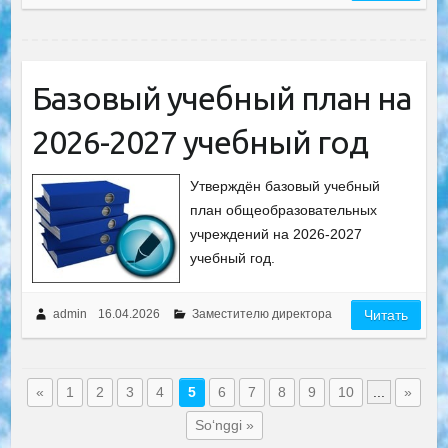
Базовый учебный план на
2026-2027 учебный год
Утверждён базовый учебный
план общеобразовательных
учреждений на 2026-2027
учебный год.
admin
16.04.2026
Заместителю директора
Читать
«
1
2
3
4
5
6
7
8
9
10
...
»
So‘nggi »