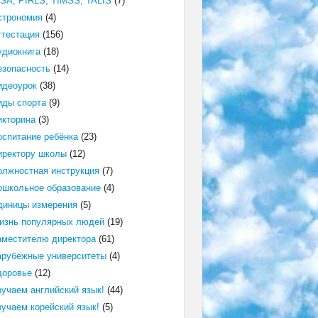
ISA, PIRLS, TIMSS, TALIS
(7)
строномия
(4)
ттестация
(156)
удиокнига
(18)
езопасность
(14)
идеоурок
(38)
иды спорта
(9)
икторина
(3)
оспитание ребёнка
(23)
иректору школы
(12)
олжностная инструкция
(7)
ошкольное образование
(4)
диницы измерения
(5)
изнь популярных людей
(19)
аместителю директора
(61)
арубежные университеты
(4)
доровье
(12)
зучаем английский язык!
(44)
зучаем корейский язык!
(5)