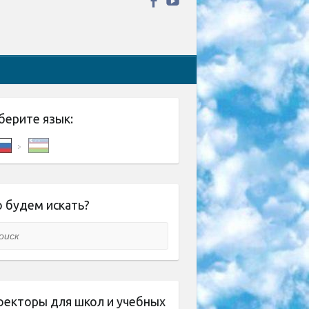
берите язык:
 будем искать?
ск
оекторы для школ и учебных