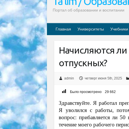
Ta’lim / Образов
Портал об образовании и воспитании
Главная
Университеты
Учебники
Начисляются ли 
отпускных?
admin
четверг июня 5th, 2025
Было просмотрено
29 662
Здравствуйте. Я работал пре
Я уволился с работы, пото
вопрос: прибавляется ли 50 
течение моего рабочего пери