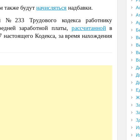
P
ам также будут
начисляться
надбавки.
А
А
ей №233 Трудового кодекса работнику
А
средней заработной платы,
рассчитанной
в
Б
7 настоящего Кодекса, за время нахождения
В
В
В
В
Д
Д
Д
Е
Ж
З
З
З
И
И