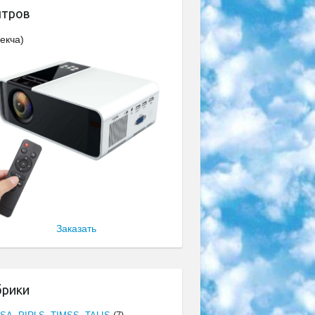
нтров
екча)
Заказать
брики