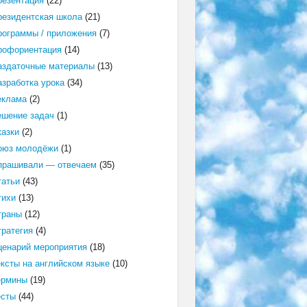
резентация
(22)
резидентская школа
(21)
рограммы / приложения
(7)
рофориентация
(14)
аздаточные материалы
(13)
азработка урока
(34)
еклама
(2)
ешение задач
(1)
казки
(2)
оюз молодёжи
(1)
прашивали — отвечаем
(35)
татьи
(43)
тихи
(13)
траны
(12)
тратегия
(4)
ценарий мероприятия
(18)
ексты на английском языке
(10)
ермины
(19)
есты
(44)