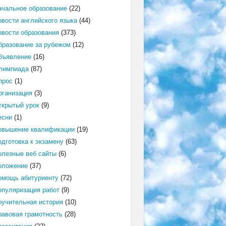
ачальное образование
(22)
овости английского языка
(44)
овости образования
(373)
бразование за рубежом
(12)
бъявление
(16)
лимпиада
(87)
прос
(1)
рганизация
(3)
ткрытый урок
(9)
есни
(1)
овышение квалификации
(19)
одготовка к экзамену
(63)
олезные веб сайты
(6)
оложение
(37)
омощь абитуриенту
(72)
опуляризация работ
(9)
оучительная история
(10)
равовая грамотность
(28)