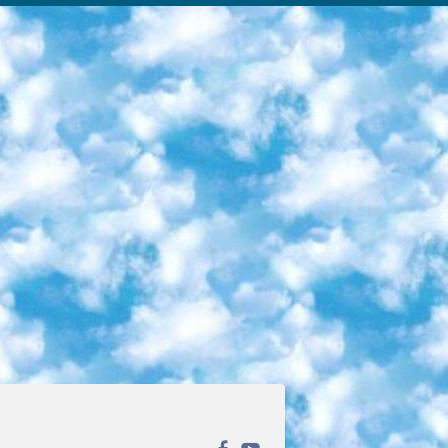
ека открытого доступа. Каталог площадки регулярно обрастает текстами статей из различных научных изданий. Сгруппированные по журналам и рубрикам публикации можно читать онлайн или скачивать целиком в PDF-формате. Проект нацелен на популяризацию науки за счёт открытого доступа к качественной информации. 6. «ПостНаука» На этом ресурсе публикуют подборки видеолекций, составленные экспертами из разных отраслей и объединённые общими темами. Среди них, к примеру, есть серии «Биоинформатика и геномика», «Культура средневековой Скандинавии» и Cinema Studies о теории кино. Каждая подборка лекций — логически связанная история, рассказанная экспертом от первого лица. Кроме того, на сайте появляются научно-образовательные статьи и тесты на разные темы. 7. «Newочём» Команда проекта «Newочём» отбирает самые интересные тексты из англоязычных СМИ и переводит те из них, за которые голосуют участники сообщества «ВКонтакте». По большей части это научно-популярные статьи. Редакторы придумывают лишь заголовки, в остальном содержание переводов соответствует оригиналам. Полные тексты можно читать прямо в социальной сети. 8. InternetUrok Онлайн-база материалов по основным дисциплинам школьной программы. Информация на сайте структурирована по классам, предметам и темам (урокам). Каждый урок состоит из видеолекций и конспектов. Есть также интерактивные тренажёры и тесты для закрепления пройденного материала. Даже если вы давно окончили школу, возможность повторить программу старших классов всегда может пригодиться. 9. Edutainme Ещё один ресурс об образовании. В отличие от Newtonew, как мне кажется, Edutainme больше ориентируется на представителей индустрии: педагогов, предпринимателей, разработчиков образовательных проектов. Но и любой, кто просто стремится к саморазвитию, найдёт на сайте много полезного и интересного для себя. Например, информацию о новых курсах и образовательных сервисах. 10. Newtonew Онлайн-медиа об образовании и обучении в широком смысле. Авторы Newtonew пишут об инструментах, заведениях, тактиках и стратегиях, которые помогают учить других и получать новые знания самостоятельно. На этой площадке вы найдёте новости, обзоры, аналитические мат