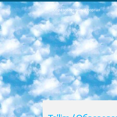
Образовательный портал
РЕСПУБЛИКА УЗБЕКИСТАН МИНИСТРЕРСТВО ДОШКОЛЬНОГО И ШКОЛЬНОГО ОБРАЗОВАНИЯ КОМАНДА в общеобразовательных учреждениях в 2023-2024 учебном году организация и проведение итоговой государственной аттестации обучающихся о Министра дошкольного и школьного образования Республики Узбекистан от 4 марта 2008 года (постановлением Минюста от 20 марта 2008 года № 1778 государственной регистрации) «Итоговое состояние учащихся общего среднего образования на основании положения об утверждении положения об аттестации общего среднего образования выпускной экзамен студентов в образовательных учреждениях в 2023-2024 учебном году В целях организации и прохождения аттестации приказываю: 1. Следующее: перечень предметов, по которым будет проводиться итоговая государственная аттестация и экзамен формы перевода согласно приложению 1; сертификаты международного образца, оценивающие уровень владения иностранными языками перечень согласно приложению 2; 2. Педагогический при специализированных образовательных учреждениях. научно-практический центр квалификации и международной оценки (Д.Давидова) 2024 г. До 25 марта: задания по предметам, по которым будет проводиться итоговая аттестация разработка и утверждение технических условий; итоговая аттестация на основании разработанного предметного задания разработка вопросов по предметам (устно и письменно), экзамен передача; общеобразовательные средние школы и специальные учебные заведения учащиеся выпускных классов школ и интернатов в агентской системе подготовка базы данных экзаменационных материалов и критериев оценки; перевод базы экзаменационных материалов на все языки обучения подать в Республиканский образовательный центр для изготовления; варианты экзаменов на основе разработанных контрольных материалов пусть будут поставлены задачи формирования. 3. Республиканский образовательный центр (Ш.Худайкулов) до 5 апреля 2024 года. до: база данных предоставленных экзаменационных материалов на все языки обучения перевод и экспертиза; для слепых, слабовидящих, глухих, слабослышащих и умственно отсталых детей учащиеся выпускных классов специализированных школ и школ-интернатов база данных экзаменационных материалов на всех преподаваемых языках подготовка критериев оценки; специализированные школы для умственно отсталых детей и технологии для учащихся выпускных классов школ-интернатов разработка соответствующих рекомендаций и критериев проведения ЕГЭ по естествознанию давать задания. 4. Педагогический при специализированных образовательных учреждениях. Научно-практический центр навыков и международной оценки (Д.Давидова), Республи