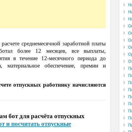
Н
Н
Н
О
О
О
 расчете среднемесячной заработной платы
О
ботал более 12 месяцев, все выплаты,
О
тия в течение 12-месячного периода до
О
а, материальное обеспечение, премии и
П
П
П
счете отпускных работнику начисляются
П
П
П
П
рам бот для расчёта отпускных
П
от и посчитать отпускные
П