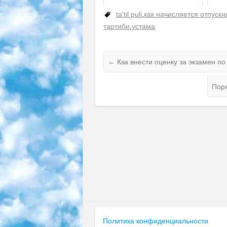
ta'til puli
,
как начисляется отпуск
тартиби
,
устама
←
Как внести оценку за экзамен по
Пор
Политика конфиденциальности