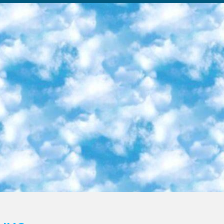
ка образовательный центр (Худайкулов Ш.) итоговый государственный аттестационный экзамен ориентирован на творческое и логическое мышление при подготовке базы материалов учитывать введение заданий. 5. Следует отметить, что: сертификат государственного образца о знании общеобразовательного предмета и как минимум национальный уровень B1 по предметам на иностранных языках, указанным в Приложении 2. или международно признанный сертификат эквивалентного уровня студенты, изучающие определенный предмет, освобождаются от экзамена; по соответствующим предметам запланирована итоговая государственная аттестация за день до дня, путем жеребьевки Рабочей группой (в письменной форме по предметам, проводимым в форме) из числа сформированных вариантов выбрано 2 варианта; 2 выбранных варианта экзамена анонсированы на официальном сайте министерства и все выпускники по всей стране на основе этих вариантов проводит итоговую государственную аттестацию. 6. Государственное образование учащихся средних общеобразовательных учреждений. знания в соответствии с квалификационными требованиями, которые необходимо приобрести на основании стандартов итоговый (выпускной) контроль для 9 и 11 классов в целях тестирования Экзамены (далее – экзамены) состоят из предметов, перечисленных в приложении 1. будет сделано. 7. Экзамены пройдут с 26 мая по 15 июня 2024 г. (кроме науки физического воспитания). 8. Физическая для учащихся 9 классов общесредних образовательных учреждений. Экзамены по предмету «Образование, квалификация медицина» 1-6 мая 2024 года. сотрудники перевести под присмотр (с отклонениями в физическом или умственном развитии) специализированная школа для детей, школы-интернаты и со сколиозом школы-интернаты санаторного типа для больных детей исключены). 9. Он был слепым, слабовидящим и имел нарушения опорно-двигательного аппарата. экзамены в специализированных школах и интернатах для детей должны проводиться исходя из требований, предъявляемых к общеобразовательным учреждениям (физкультура кроме науки). 10. Специализированная школа для глухих и слабослышащих детей. и экзамены в интернатах и быть реализован в виде письменного теста по математике. 11. Специальность для умственно отсталых детей. Для 9 класса Родной язык и литературное письмо Государственный язык (язык обучения – узбекский). для неклассов) написано Математическое письмо Письменная/устная история Узбекистана Физическое воспитание практично Итоговый контроль Для 11 класса Написание родного языка и литературы (эссе) Математическое письмо Узбекский язык (обучение на узбекском языке) не посещающее общее среднее образование для учреждений)/Образовательное учреждение выбор письменный и устный Иностранный язык письменный/устный Письменная/устная история Узбекистана *По выбору студента:  Химия  Физика  Основы государственного права  География 10 бесплатных образовательных ресурсов - Мы составили подборку онлайн-проектов с интерактивными упражнениями, видеолекциями и статьями. Они помогут вам обрести новые и освежить старые знания бесплатно. 1. «ИНТУИТ» Старейшая образовательная площадка Рунета. Здесь вы найдёте сотни текстовых и видеокурсов на десятки различных тем — от программирования до психологии. Многие курсы подготовлены российскими университетами и крупными международными компаниями вроде Intel и Microsoft. Самостоятельное обучение бесплатное, но желающие могут оплатить услуги персональных наставников. 2. «Смартия» знакомит с актуальными профессиями и подсказывает, как им обучаться. Выбрав заинтересовавшую вас специальность — SMM-специалист, фотограф, веб-дизайнер или другую, — увидите список необходимых для неё умений. Чтобы вы могли освоить их самостоятельно, для каждого умения площадка отображает подборку ссылок на учебные материалы. Хотя «Смартия» ориентируется на русскоязычную аудиторию, часть контента всё же доступна только на английском. 3. «Лекторий Физтеха» Проект Московского физико-технического института (Физтеха). С его помощью вы можете смотреть онлайн серии лекций, записанные на видео в этом вузе. В числе доступных предметов — физика, биология, химия, информационные технологии и другие. К некоторым лекциям администрация ресурса прилагает готовые конспекты, которые можно скачивать в PDF-формате. 4. ITMOcourses Онлайн-площадка Санкт-Петербургского национального исследовательского университета информационных технологий, механики и оптики (ИТМО). Ресурс предоставляет свободный доступ к курсам, разработанным в этом вузе. Каталог материалов разбит на четыре категории: «Оптические системы и технологии», «Приборостроение и робототехника», «Информационные технологии» и «Биотехнологии». Курсы состоят из видеолекций, интерактивных демонстраций и заданий. 5. «КиберЛенинка» Электронная научная библиот