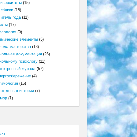
ниверситеты
(15)
чебники
(18)
читель года
(11)
акты
(17)
илология
(9)
имические элементы
(5)
кола мастерства
(18)
кольная документация
(26)
кольному психологу
(11)
лектронный журнал
(57)
нергосбережение
(4)
тимология
(16)
от день в истории
(7)
мор
(1)
акт