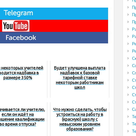
П
П
П
П
Р
Р
Р
Р
С
С
 некоторых учителей
Будет улучшена выплата
водится надбавка в
надбавок к базовой
С
размере 350%
тарифной ставке
С
некоторым работникам
школ
С
С
С
С
чивается ли учителю,
Что нужно сделать, чтобы
если он идёт на
устроиться на работу в
Т
ышение квалификации
(красную) школу с
Т
во время отпуска?
невысоким уровнем
образования?
Т