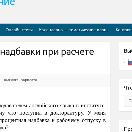
ание
Онлайн тесты
Календарно — тематические планы
Контакт
надбавки при расчете
Вы
Надбавка / зарплата
Что
Пои
подавателем английского языка в институте.
му что поступил в докторантуру. У меня
процентная надбавка к рабочему отпуску в
ода?
Пр