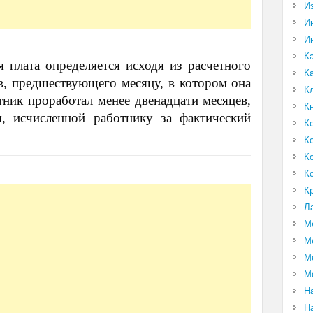
И
И
И
К
 плата определяется исходя из расчетного
К
в, предшествующего месяцу, в котором она
К
отник проработал менее двенадцати месяцев,
К
ы, исчисленной работнику за фактический
К
К
К
К
К
Л
М
М
М
М
Н
Н