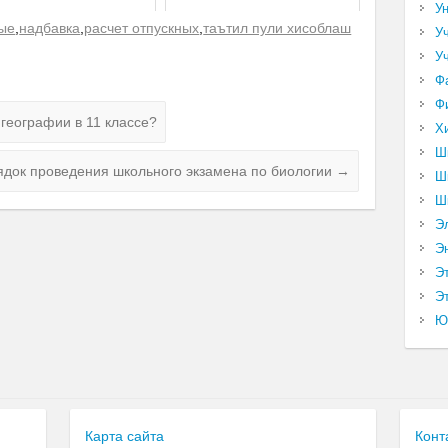
У
ные
,
надбавка
,
расчет отпускных
,
таътил пули хисоблаш
У
У
Ф
Ф
 географии в 11 классе?
Х
Ш
ядок проведения школьного экзамена по биологии
→
Ш
Ш
Э
Э
Э
Эт
Ю
Карта сайта
Конт