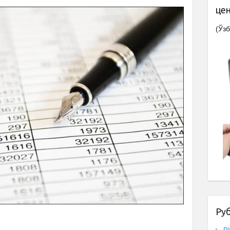
це
(Ўзб
Ру