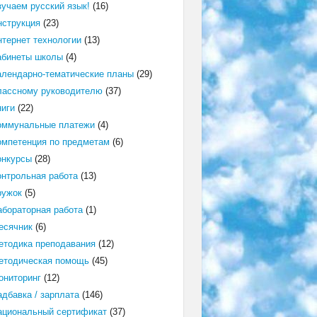
зучаем русский язык!
(16)
нструкция
(23)
нтернет технологии
(13)
абинеты школы
(4)
алендарно-тематические планы
(29)
лассному руководителю
(37)
ниги
(22)
оммунальные платежи
(4)
омпетенция по предметам
(6)
онкурсы
(28)
онтрольная работа
(13)
ружок
(5)
абораторная работа
(1)
есячник
(6)
етодика преподавания
(12)
етодическая помощь
(45)
ониторинг
(12)
адбавка / зарплата
(146)
ациональный сертификат
(37)