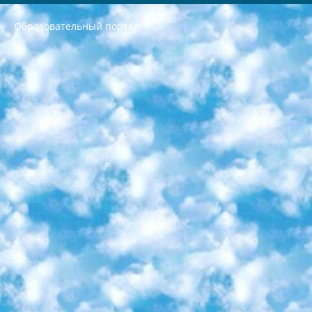
Образовательный портал
РЕСПУБЛИКА УЗБЕКИСТАН МИНИСТРЕРСТВО ДОШКОЛЬНОГО И ШКОЛЬНОГО ОБРАЗОВАНИЯ КОМАНДА в общеобразовательных учреждениях в 2023-2024 учебном году организация и проведение итоговой государственной аттестации обучающихся о Министра дошкольного и школьного образования Республики Узбекистан от 4 марта 2008 года (постановлением Минюста от 20 марта 2008 года № 1778 государственной регистрации) «Итоговое состояние учащихся общего среднего образования на основании положения об утверждении положения об аттестации общего среднего образования выпускной экзамен студентов в образовательных учреждениях в 2023-2024 учебном году В целях организации и прохождения аттестации приказываю: 1. Следующее: перечень предметов, по которым будет проводиться итоговая государственная аттестация и экзамен формы перевода согласно приложению 1; сертификаты международного образца, оценивающие уровень владения иностранными языками перечень согласно приложению 2; 2. Педагогический при специализированных образовательных учреждениях. научно-практический центр квалификации и международной оценки (Д.Давидова) 2024 г. До 25 марта: задания по предметам, по которым будет проводиться итоговая аттестация разработка и утверждение технических условий; итоговая аттестация на основании разработанного предметного задания разработка вопросов по предметам (устно и письменно), экзамен передача; общеобразовательные средние школы и специальные учебные заведения учащиеся выпускных классов школ и интернатов в агентской системе подготовка базы данных экзаменационных материалов и критериев оценки; перевод базы экзаменационных материалов на все языки обучения подать в Республиканский образовательный центр для изготовления; варианты экзаменов на основе разработанных контрольных материалов пусть будут поставлены задачи формирования. 3. Республиканский образовательный центр (Ш.Худайкулов) до 5 апреля 2024 года. до: база данных предоставленных экзаменационных материалов на все языки обучения перевод и экспертиза; для слепых, слабовидящих, глухих, слабослышащих и умственно отсталых детей учащиеся выпускных классов специализированных школ и школ-интернатов база данных экзаменационных материалов на всех преподаваемых языках подготовка критериев оценки; специализированные школы для умственно отсталых детей и технологии для учащихся выпускных классов школ-интернатов разработка соответствующих рекомендаций и критериев проведения ЕГЭ по естествознанию давать задания. 4. Педагогический при специализированных образовательных учреждениях. Научно-практический центр навыков и международной оценки (Д.Давидова), Республика образовательный центр (Худайкулов Ш.) итоговый государственный аттестационный экзамен ориентирован на творческое и логическое мышление при подготовке базы материалов учитывать введение заданий. 5. Следует отметить, что: сертификат государственного образца о знании общеобразовательного предмета и как минимум национальный уровень B1 по предметам на иностранных языках, указанным в Приложении 2. или международно признанный сертификат эквивалентного уровня студенты, изучающие определенный предмет, освобождаются от экзамена; по соответствующим предметам запланирована итоговая государственная аттестация за день до дня, путем жеребьевки Рабочей группой (в письменной форме по предметам, проводимым в форме) из числа сформированных вариантов выбрано 2 варианта; 2 выбранных варианта экзамена анонсированы на официальном сайте министерства и все выпускники по всей стране на основе этих вариантов проводит итоговую государственную аттестацию. 6. Государственное образование учащихся средних общеобразовательных учреждений. знания в соответствии с квалификационными требованиями, которые необходимо приобрести на основании стандартов итоговый (выпускной) контроль для 9 и 11 классов в целях тестирования Экзамены (далее – экзамены) состоят из предметов, перечисленных в приложении 1. будет сделано. 7. Экзамены пройдут с 26 мая по 15 июня 2024 г. (кроме науки физического воспитания). 8. Физическая для учащихся 9 классов общесредних образовательных учреждений. Экзамены по предмету «Образование, квалификация медицина» 1-6 мая 2024 года. сотрудники перевести под присмотр (с отклонениями в физическом или умственном развитии) специализированная школа для детей, школы-интернаты и со сколиозом школы-интернаты санаторного типа для больных детей исключены). 9. Он был слепым, слабовидящим и имел нарушения опорно-двигательного аппарата. экзамены в специализированных школах и интернатах для детей должны проводиться исходя из требований, предъявляемых к общеобразовательным учреждениям (физкультура кроме науки). 10. Специализированная школа для глухих и слабослышащих детей. и экзамены в интернатах и быть реализован в виде письменного теста по математике. 11. Специальность для умственно отсталых детей. Для 9 класса Родной язык и литературное письмо Государственный язык (язык обучения – узбекский). для неклассов) написано Математическое письмо Письменная/устная история Узбекистана Физическое воспитание практично Итоговый контроль Для 11 класса Написание родного языка и литературы (эссе) Математическое письмо Узбекский язык (обучение на узбекском языке) не посещающее общее среднее образование для учреждений)/Образовательное учреждение выбор письменный и устный Иностранный язык письменный/устный Письменная/устная история Узбекистана *По выбору студента:  Химия  Физика  Основы государственного права  География 10 бесплатных образовательных ресурсов - Мы составили подборку онлайн-проектов с интерактивными упражнениями, видеолекциями и статьями. Они помогут вам обрести новые и освежить старые знания бесплатно. 1. «ИНТУИТ» Старейшая образовательная площадка Рунета. Здесь вы найдёте сотни текстовых и видеокурсов на десятки различных тем — от программирования до психологии. Многие курсы подготовлены российскими университетами и крупными международными компаниями вроде Intel и Microsoft. Самостоятельное обучение бесплатное, но желающие могут оплатить услуги персональных наставников. 2. «Смартия» знакомит с актуальными профессиями и подсказывает, как им обучаться. Выбрав заинтересовавшую вас специальность — SMM-специалист, фотограф, веб-дизайнер или другую, — увидите список необходимых для неё умений. Чтобы вы могли освоить их самостоятельно, для каждого умения площадка отображает подборку ссылок на учебные материалы. Хотя «Смартия» ориентируется на русскоязычную аудиторию, часть контента всё же доступна только на английском. 3. «Лекторий Физтеха» Проект Московского физико-технического института (Физтеха). С его помощью вы можете смотреть онлайн серии лекций, записанные на видео в этом вузе. В числе доступных предметов — физика, биология, химия, информационные технологии и другие. К некоторым лекциям администрация ресурса прилагает готовые конспекты, которые можно скачивать в PDF-формате. 4. ITMOcourses Онлайн-площадка Санкт-Петербургского национального исследовательского университета информационных технологий, механики и оптики (ИТМО). Ресурс предоставляет свободный доступ к курсам, разработанным в этом вузе. Каталог материалов разбит на четыре категории: «Оптические системы и технологии», «Приборостроение и робототехника», «Информационные технологии» и «Биотехнологии». Курсы состоят из видеолекций, интерактивных демонстраций и заданий. 5. «КиберЛенинка» Электронная научная библиотека открытого доступа. Каталог площадки регулярно обрастает текстами статей из различных научных изданий. Сгруппированные по журналам и рубрикам публикации можно читать онлайн или скачивать целиком в PDF-формате. Проект нацелен на популяризацию науки за счёт открытого доступа к качественной информации. 6. «ПостНаука» На этом ресурсе публикуют подборки видеолекций, составленные экспертами из разных отраслей и объединённые общими темами. Среди них, к примеру, есть серии «Биоинформатика и геномика», «Культура средневековой Скандинавии» и Cinema Studies о теории кино. Каждая подборка лекций — логически связанная история, рассказанная экспертом от первого лица. Кроме того, на сайте появляются научно-образовательные статьи и тесты на разные темы. 7. «Newочём» Команда проекта «Newочём» отбирает самые интересные тексты из англоязычных СМИ и переводит те из них, за которые голосуют участники сообщества «ВКонтакте». По большей части это научно-популярные статьи. Редакторы придумывают лишь заголовки, в остальном содержание переводов соответствует оригиналам. Полные тексты можно читать прямо в социальной сети. 8. InternetUrok Онлайн-база материалов по основным дисциплинам школьной программы. Информация на сайте структурирована по классам, предметам и темам (урокам). Каждый урок состоит из видеолекций и конспектов. Есть также интерактивные тренажёры и тесты для закрепления пройденного материала. Даже если вы давно окончили школу, возможность повторить программу старших классов всегда может пригодиться. 9. Edutainme Ещё один ресурс об образовании. В отличие от Newtonew, как мне кажется, Edutainme больше ориентируется на представителей индустрии: педагогов, предпринимателей, разработчиков образовательных проектов. Но и любой, кто просто стремится к саморазвитию, найдёт на сайте много полезного и интересного для себя. Например, информацию о новых курсах и образовательных сервисах. 10. Newtonew Онлайн-медиа об образовании и обучении в широком смысле. Авторы Newtonew пишут об инструментах, заведениях, тактиках и стратегиях, которые помогают учить других и получать новые знания самостоятельно. На этой площадке вы найдёте новости, обзоры, аналитические мат