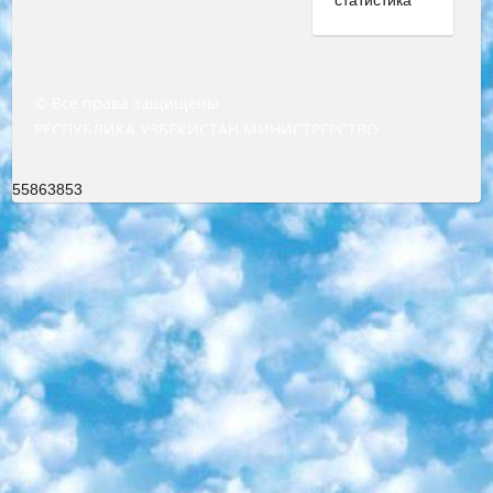
© Все права защищены
РЕСПУБЛИКА УЗБЕКИСТАН МИНИСТРЕРСТВО ДОШКОЛЬНОГО И ШКОЛЬНОГО ОБРАЗОВАНИЯ КОМАНДА в общеобразовательных учреждениях в 2023-2024 учебном году организация и проведение итоговой государственной аттестации обучающихся о Министра дошкольного и школьного образования Республики Узбекистан от 4 марта 2008 года (постановлением Минюста от 20 марта 2008 года № 1778 государственной регистрации) «Итоговое состояние учащихся общего среднего образования на основании положения об утверждении положения об аттестации общего среднего образования выпускной экзамен студентов в образовательных учреждениях в 2023-2024 учебном году В целях организации и прохождения аттестации приказываю: 1. Следующее: перечень предметов, по которым будет проводиться итоговая государственная аттестация и экзамен формы перевода согласно приложению 1; сертификаты международного образца, оценивающие уровень владения иностранными языками перечень согласно приложению 2; 2. Педагогический при специализированных образовательных учреждениях. научно-практический центр квалификации и международной оценки (Д.Давидова) 2024 г. До 25 марта: задания по предметам, по которым будет проводиться итоговая аттестация разработка и утверждение технических условий; итоговая аттестация на основании разработанного предметного задания разработка вопросов по предметам (устно и письменно), экзамен передача; общеобразовательные средние школы и специальные учебные заведения учащиеся выпускных классов школ и интернатов в агентской системе подготовка базы данных экзаменационных материалов и критериев оценки; перевод базы экзаменационных материалов на все языки обучения подать в Республиканский образовательный центр для изготовления; варианты экзаменов на основе разработанных контрольных материалов пусть будут поставлены задачи формирования. 3. Республиканский образовательный центр (Ш.Худайкулов) до 5 апреля 2024 года. до: база данных предоставленных экзаменационных материалов на все языки обучения перевод и экспертиза; для слепых, слабовидящих, глухих, слабослышащих и умственно отсталых детей учащиеся выпускных классов специализированных школ и школ-интернатов база данных экзаменационных материалов на всех преподаваемых языках подготовка критериев оценки; специализированные школы для умственно отсталых детей и технологии для учащихся выпускных классов школ-интернатов разработка соответствующих рекомендаций и критериев проведения ЕГЭ по естествознанию давать задания. 4. Педагогический при специализированных образовательных учреждениях. Научно-практический центр навыков и международной оценки (Д.Давидова), Республика образовательный центр (Худайкулов Ш.) итоговый государственный аттестационный экзамен ориентирован на творческое и логическое мышление при подготовке базы материалов учитывать введение заданий. 5. Следует отметить, что: сертификат государственного образца о знании общеобразовательного предмета и как минимум национальный уровень B1 по предметам на иностранных языках, указанным в Приложении 2. или международно признанный сертификат эквивалентного уровня студенты, изучающие определенный предмет, освобождаются от экзамена; по соответствующим предметам запланирована итоговая государственная аттестация за день до дня, путем жеребьевки Рабочей группой (в письменной форме по предметам, проводимым в форме) из числа сформированных вариантов выбрано 2 варианта; 2 выбранных варианта экзамена анонсированы на официальном сайте министерства и все выпускники по всей стране на основе этих вариантов проводит итоговую государственную аттестацию. 6. Государственное образование учащихся средних общеобразовательных учреждений. знания в соответствии с квалификационными требованиями, которые необходимо приобрести на основании стандартов итоговый (выпускной) контроль для 9 и 11 классов в целях тестирования Экзамены (далее – экзамены) состоят из предметов, перечисленных в приложении 1. будет сделано. 7. Экзамены пройдут с 26 мая по 15 июня 2024 г. (кроме науки физического воспитания). 8. Физическая для учащихся 9 классов общесредних образовательных учреждений. Экзамены по предмету «Образование, квалификация медицина» 1-6 мая 2024 года. сотрудники перевести под присмотр (с отклонениями в физическом или умственном развитии) специализированная школа для детей, школы-интернаты и со сколиозом школы-интернаты санаторного типа для больных детей исключены). 9. Он был слепым, слабовидящим и имел нарушения опорно-двигательного аппарата. экзамены в специализированных школах и интернатах для детей должны проводиться исходя из требований, предъявляемых к общеобразовательным учреждениям (физкультура кроме науки). 10. Специализированная школа для глухих и слабослышащих детей. и экзамены в интернатах и быть реализован в виде письменного теста по математике. 11. Специальность для умственно отсталых детей. Для 9 класса Родной язык и литературное письмо Государственный язык (язык обучения – узбекский). для неклассов) написано Математическое письмо Письменная/устная история Узбекистана Физическое воспитание практично Итоговый контроль Для 11 класса Написание родного языка и литературы (эссе) Математическое письмо Узбекский язык (обучение на узбекском языке) не посещающее общее среднее образование для учреждений)/Образовательное учреждение выбор письменный и устный Иностранный язык письменный/устный Письменная/устная история Узбекистана *По выбору студента:  Химия  Физика  Основы государственного права  География 10 бесплатных образовательных ресурсов - Мы составили подборку онлайн-проектов с интерактивными упражнениями, видеолекциями и статьями. Они помогут вам обрести новые и освежить старые знания бесплатно. 1. «ИНТУИТ» Старейшая образовательная площадка Рунета. Здесь вы найдёте сотни текстовых и видеокурсов на десятки различных тем — от программирования до психологии. Многие курсы подготовлены российскими университетами и крупными международными компаниями вроде Intel и Microsoft. Самостоятельное обучение бесплатное, но желающие могут оплатить услуги персональных наставников. 2. «Смартия» знакомит с актуальными профессиями и подсказывает, как им обучаться. Выбрав заинтересовавшую вас специальность — SMM-специалист, фотограф, веб-дизайнер или другую, — увидите список необходимых для неё умений. Чтобы вы могли освоить их самостоятельно, для каждого умения площадка отображает подборку ссылок на учебные материалы. Хотя «Смартия» ориентируется на русскоязычную аудиторию, часть контента всё же доступна только на английском. 3. «Лекторий Физтеха» Проект Московского физико-технического института (Физтеха). С его помощью вы можете смотреть онлайн серии лекций, записанные на видео в этом вузе. В числе доступных предметов — физика, биология, химия, информационные технологии и другие. К некоторым лекциям администрация ресурса прилагает готовые конспекты, которые можно скачивать в PDF-формате. 4. ITMOcourses Онлайн-площадка Санкт-Петербургского национального исследовательского университета информационных технологий, механики и оптики (ИТМО). Ресурс предоставляет свободный доступ к курсам, разработанным в этом вузе. Каталог материалов разбит на четыре категории: «Оптические системы и технологии», «Приборостроение и робототехника», «Информационные технологии» и «Биотехнологии». Курсы состоят из видеолекций, интерактивных демонстраций и заданий. 5. «КиберЛенинка» Электронная научная библиотека открытого доступа. Каталог площадки регулярно обрастает текстами статей из различных научных изданий. Сгруппированные по журналам и рубрикам публикации можно читать онлайн или скачивать целиком в PDF-формате. Проект нацелен на популяризацию науки за счёт открытого доступа к качественной информации. 6. «ПостНаука» На этом ресурсе публикуют подборки видеолекций, составленные экспертами из разных отраслей и объединённые общими темами. Среди них, к примеру, есть серии «Биоинформатика и геномика», «Культура средневековой Скандинавии» и Cinema Studies о теории кино. Каждая подборка лекций — логически связанная история, рассказанная экспертом от первого лица. Кроме того, на сайте появляются научно-образовательные статьи и тесты на разные темы. 7. «Newочём» Команда проекта «Newочём» отбирает самые интересные тексты из англоязычных СМИ и переводит те из них, за которые голосуют участники сообщества «ВКонтакте». По большей части это научно-популярные статьи. Редакторы придумывают лишь заголовки, в остальном содержание переводов соответствует оригиналам. Полные тексты можно читать прямо в социальной сети. 8. InternetUrok Онлайн-база материалов по основным дисциплинам школьной программы. Информация на сайте структурирована по классам, предметам и темам (урокам). Каждый урок состоит из видеолекций и конспектов. Есть также интерактивные тренажёры и тесты для закрепления пройденного материала. Даже если вы давно окончили школу, возможность повторить программу старших классов всегда может пригодиться. 9. Edutainme Ещё один ресурс об образовании. В отличие от Newtonew, как мне кажется, Edutainme больше ориентируется на представителей индустрии: педагогов, предпринимателей, разработчиков образовательных проектов. Но и любой, кто просто стремится к саморазвитию, найдёт на сайте много полезного и интересного для себя. Например, информацию о новых курсах и образовательных сервисах. 10. Newtonew Онлайн-медиа об образовании и обучении в широком смысле. Авторы Newtonew пишут об инструментах, заведениях, тактиках и стратегиях, которые помогают учить других и получать новые знания самостоятельно. На этой площадке вы найдёте новости, обзоры, аналитические мате
55863853