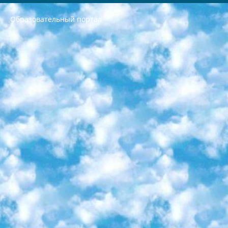
Образовательный портал
РЕСПУБЛИКА УЗБЕКИСТАН МИНИСТРЕРСТВО ДОШКОЛЬНОГО И ШКОЛЬНОГО ОБРАЗОВАНИЯ КОМАНДА в общеобразовательных учреждениях в 2023-2024 учебном году организация и проведение итоговой государственной аттестации обучающихся о Министра дошкольного и школьного образования Республики Узбекистан от 4 марта 2008 года (постановлением Минюста от 20 марта 2008 года № 1778 государственной регистрации) «Итоговое состояние учащихся общего среднего образования на основании положения об утверждении положения об аттестации общего среднего образования выпускной экзамен студентов в образовательных учреждениях в 2023-2024 учебном году В целях организации и прохождения аттестации приказываю: 1. Следующее: перечень предметов, по которым будет проводиться итоговая государственная аттестация и экзамен формы перевода согласно приложению 1; сертификаты международного образца, оценивающие уровень владения иностранными языками перечень согласно приложению 2; 2. Педагогический при специализированных образовательных учреждениях. научно-практический центр квалификации и международной оценки (Д.Давидова) 2024 г. До 25 марта: задания по предметам, по которым будет проводиться итоговая аттестация разработка и утверждение технических условий; итоговая аттестация на основании разработанного предметного задания разработка вопросов по предметам (устно и письменно), экзамен передача; общеобразовательные средние школы и специальные учебные заведения учащиеся выпускных классов школ и интернатов в агентской системе подготовка базы данных экзаменационных материалов и критериев оценки; перевод базы экзаменационных материалов на все языки обучения подать в Республиканский образовательный центр для изготовления; варианты экзаменов на основе разработанных контрольных материалов пусть будут поставлены задачи формирования. 3. Республиканский образовательный центр (Ш.Худайкулов) до 5 апреля 2024 года. до: база данных предоставленных экзаменационных материалов на все языки обучения перевод и экспертиза; для слепых, слабовидящих, глухих, слабослышащих и умственно отсталых детей учащиеся выпускных классов специализированных школ и школ-интернатов база данных экзаменационных материалов на всех преподаваемых языках подготовка критериев оценки; специализированные школы для умственно отсталых детей и технологии для учащихся выпускных классов школ-интернатов разработка соответствующих рекомендаций и критериев проведения ЕГЭ по естествознанию давать задания. 4. Педагогический при специализированных образовательных учреждениях. Научно-практический центр навыков и международной оценки (Д.Давидова), Республика образовательный центр (Худайкулов Ш.) итоговый государственный аттестационный экзамен ориентирован на творческое и логическое мышление при подготовке базы материалов учитывать введение заданий. 5. Следует отметить, что: сертификат государственного образца о знании общеобразовательного предмета и как минимум национальный уровень B1 по предметам на иностранных языках, указанным в Приложении 2. или международно признанный сертификат эквивалентного уровня студенты, изучающие определенный предмет, освобождаются от экзамена; по соответствующим предметам запланирована итоговая государственная аттестация за день до дня, путем жеребьевки Рабочей группой (в письменной форме по предметам, проводимым в форме) из числа сформированных вариантов выбрано 2 варианта; 2 выбранных варианта экзамена анонсированы на официальном сайте министерства и все выпускники по всей стране на основе этих вариантов проводит итоговую государственную аттестацию. 6. Государственное образование учащихся средних общеобразовательных учреждений. знания в соответствии с квалификационными требованиями, которые необходимо приобрести на основании стандартов итоговый (выпускной) контроль для 9 и 11 классов в целях тестирования Экзамены (далее – экзамены) состоят из предметов, перечисленных в приложении 1. будет сделано. 7. Экзамены пройдут с 26 мая по 15 июня 2024 г. (кроме науки физического воспитания). 8. Физическая для учащихся 9 классов общесредних образовательных учреждений. Экзамены по предмету «Образование, квалификация медицина» 1-6 мая 2024 года. сотрудники перевести под присмотр (с отклонениями в физическом или умственном развитии) специализированная школа для детей, школы-интернаты и со сколиозом школы-интернаты санаторного типа для больных детей исключены). 9. Он был слепым, слабовидящим и имел нарушения опорно-двигательного аппарата. экзамены в специализированных школах и интернатах для детей должны проводиться исходя из требований, предъявляемых к общеобразовательным учреждениям (физкультура кроме науки). 10. Специализированная школа для глухих и слабослышащих детей. и экзамены в интернатах и быть реализован в виде письменного теста по математике. 11. Специальность для умственно отсталых детей. Для 9 класса Родной язык и литературное письмо Государственный язык (язык обучения – узбекский). для неклассов) написано Математическое письмо Письменная/устная история Узбекистана Физическое воспитание практично Итоговый контроль Для 11 класса Написание родного языка и литературы (эссе) Математическое письмо Узбекский язык (обучение на узбекском языке) не посещающее общее среднее образование для учреждений)/Образовательное учреждение выбор письменный и устный Иностранный язык письменный/устный Письменная/устная история Узбекистана *По выбору студента:  Химия  Физика  Основы государственного права  География 10 бесплатных образовательных ресурсов - Мы составили подборку онлайн-проектов с интерактивными упражнениями, видеолекциями и статьями. Они помогут вам обрести новые и освежить старые знания бесплатно. 1. «ИНТУИТ» Старейшая образовательная площадка Рунета. Здесь вы найдёте сотни текстовых и видеокурсов на десятки различных тем — от программирования до психологии. Многие курсы подготовлены российскими университетами и крупными международными компаниями вроде Intel и Microsoft. Самостоятельное обучение бесплатное, но желающие могут оплатить услуги персональных наставников. 2. «Смартия» знакомит с актуальными профессиями и подсказывает, как им обучаться. Выбрав заинтересовавшую вас специальность — SMM-специалист, фотограф, веб-дизайнер или другую, — увидите список необходимых для неё умений. Чтобы вы могли освоить их самостоятельно, для каждого умения площадка отображает подборку ссылок на учебные материалы. Хотя «Смартия» ориентируется на русскоязычную аудиторию, часть контента всё же доступна только на английском. 3. «Лекторий Физтеха» Проект Московского физико-технического института (Физтеха). С его помощью вы можете смотреть онлайн серии лекций, записанные на видео в этом вузе. В числе доступных предметов — физика, биология, химия, информационные технологии и другие. К некоторым лекциям администрация ресурса прилагает готовые конспекты, которые можно скачивать в PDF-формате. 4. ITMOcourses Онлайн-площадка Санкт-Петербургского национального исследовательского университета информационных технологий, механики и оптики (ИТМО). Ресурс предоставляет свободный доступ к курсам, разработанным в этом вузе. Каталог материалов разбит на четыре категории: «Оптические системы и технологии», «Приборостроение и робототехника», «Информационные технологии» и «Биотехнологии». Курсы состоят из видеолекций, интерактивных демонстраций и заданий. 5. «КиберЛенинка» Электронная научная библиотека открытого доступа. Каталог площадки регулярно обрастает текстами статей из различных научных изданий. Сгруппированные по журналам и рубрикам публикации можно читать онлайн или скачивать целиком в PDF-формате. Проект нацелен на популяризацию науки за счёт открытого доступа к качественной информации. 6. «ПостНаука» На этом ресурсе публикуют подборки видеолекций, составленные экспертами из разных отраслей и объединённые общими темами. Среди них, к примеру, есть серии «Биоинформатика и геномика», «Культура средневековой Скандинавии» и Cinema Studies о теории кино. Каждая подборка лекций — логически связанная история, рассказанная экспертом от первого лица. Кроме того, на сайте появляются научно-образовательные статьи и тесты на разные темы. 7. «Newочём» Команда проекта «Newочём» отбирает самые интересные тексты из англоязычных СМИ и переводит те из них, за которые голосуют участники сообщества «ВКонтакте». По большей части это научно-популярные статьи. Редакторы придумывают лишь заголовки, в остальном содержание переводов соответствует оригиналам. Полные тексты можно читать прямо в социальной сети. 8. InternetUrok Онлайн-база материалов по основным дисциплинам школьной программы. Информация на сайте структурирована по классам, предметам и темам (урокам). Каждый урок состоит из видеолекций и конспектов. Есть также интерактивные тренажёры и тесты для закрепления пройденного материала. Даже если вы давно окончили школу, возможность повторить программу старших классов всегда может пригодиться. 9. Edutainme Ещё один ресурс об образовании. В отличие от Newtonew, как мне кажется, Edutainme больше ориентируется на представителей индустрии: педагогов, предпринимателей, разработчиков образовательных проектов. Но и любой, кто просто стремится к саморазвитию, найдёт на сайте много полезного и интересного для себя. Например, информацию о новых курсах и образовательных сервисах. 10. Newtonew Онлайн-медиа об образовании и обучении в широком смысле. Авторы Newtonew пишут об инструментах, заведениях, тактиках и стратегиях, которые помогают учить других и получать новые знания самостоятельно. На этой площадке вы найдёте новости, обзоры, аналитические мат