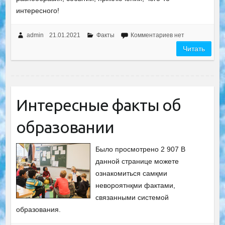
интересного!
admin
21.01.2021
Факты
Комментариев нет
Читать
Интересные факты об
образовании
Было просмотрено 2 907 В
данной странице можете
ознакомиться самқми
невороятнқми фактами,
связанными системой
образования.