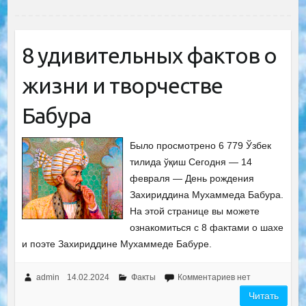
8 удивительных фактов о
жизни и творчестве
Бабура
Было просмотрено 6 779 Ўзбек
тилида ўқиш Сегодня — 14
февраля — День рождения
Захириддина Мухаммеда Бабура.
На этой странице вы можете
ознакомиться с 8 фактами о шахе
и поэте Захириддине Мухаммеде Бабуре.
admin
14.02.2024
Факты
Комментариев нет
Читать