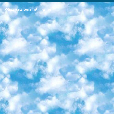
Образовательный портал
РЕСПУБЛИКА УЗБЕКИСТАН МИНИСТРЕРСТВО ДОШКОЛЬНОГО И ШКОЛЬНОГО ОБРАЗОВАНИЯ КОМАНДА в общеобразовательных учреждениях в 2023-2024 учебном году организация и проведение итоговой государственной аттестации обучающихся о Министра дошкольного и школьного образования Республики Узбекистан от 4 марта 2008 года (постановлением Минюста от 20 марта 2008 года № 1778 государственной регистрации) «Итоговое состояние учащихся общего среднего образования на основании положения об утверждении положения об аттестации общего среднего образования выпускной экзамен студентов в образовательных учреждениях в 2023-2024 учебном году В целях организации и прохождения аттестации приказываю: 1. Следующее: перечень предметов, по которым будет проводиться итоговая государственная аттестация и экзамен формы перевода согласно приложению 1; сертификаты международного образца, оценивающие уровень владения иностранными языками перечень согласно приложению 2; 2. Педагогический при специализированных образовательных учреждениях. научно-практический центр квалификации и международной оценки (Д.Давидова) 2024 г. До 25 марта: задания по предметам, по которым будет проводиться итоговая аттестация разработка и утверждение технических условий; итоговая аттестация на основании разработанного предметного задания разработка вопросов по предметам (устно и письменно), экзамен передача; общеобразовательные средние школы и специальные учебные заведения учащиеся выпускных классов школ и интернатов в агентской системе подготовка базы данных экзаменационных материалов и критериев оценки; перевод базы экзаменационных материалов на все языки обучения подать в Республиканский образовательный центр для изготовления; варианты экзаменов на основе разработанных контрольных материалов пусть будут поставлены задачи формирования. 3. Республиканский образовательный центр (Ш.Худайкулов) до 5 апреля 2024 года. до: база данных предоставленных экзаменационных материалов на все языки обучения перевод и экспертиза; для слепых, слабовидящих, глухих, слабослышащих и умственно отсталых детей учащиеся выпускных классов специализированных школ и школ-интернатов база данных экзаменационных материалов на всех преподаваемых языках подготовка критериев оценки; специализированные школы для умственно отсталых детей и технологии для учащихся выпускных классов школ-интернатов разработка соответствующих рекомендаций и критериев проведения ЕГЭ по естествознанию давать задания. 4. Педагогический при специализированных образовательных учреждениях. Научно-практический центр навыков и международной оценки (Д.Давидова), Республика образовательный центр (Худайкулов Ш.) итоговый государственный аттестационный экзамен ориентирован на творческое и логическое мышление при подготовке базы материалов учитывать введение заданий. 5. Следует отметить, что: сертификат государственного образца о знании общеобразовательного предмета и как минимум национальный уровень B1 по предметам на иностранных языках, указанным в Приложении 2. или международно признанный сертификат эквивалентного уровня студенты, изучающие определенный предмет, освобождаются от экзамена; по соответствующим предметам запланирована итоговая государственная аттестация за день до дня, путем жеребьевки Рабочей группой (в письменной форме по предметам, проводимым в форме) из числа сформированных вариантов выбрано 2 варианта; 2 выбранных варианта экзамена анонсированы на официальном сайте министерства и все выпускники по всей стране на основе этих вариантов проводит итоговую государственную аттестацию. 6. Государственное образование учащихся средних общеобразовательных учреждений. знания в соответствии с квалификационными требованиями, которые необходимо приобрести на основании стандартов итоговый (выпускной) контроль для 9 и 11 классов в целях тестирования Экзамены (далее – экзамены) состоят из предметов, перечисленных в приложении 1. будет сделано. 7. Экзамены пройдут с 26 мая по 15 июня 2024 г. (кроме науки физического воспитания). 8. Физическая для учащихся 9 классов общесредних образовательных учреждений. Экзамены по предмету «Образование, квалификация медицина» 1-6 мая 2024 года. сотрудники перевести под присмотр (с отклонениями в физическом или умственном развитии) специализированная школа для детей, школы-интернаты и со сколиозом школы-интернаты санаторного типа для больных детей исключены). 9. Он был слепым, слабовидящим и имел нарушения опорно-двигательного аппарата. экзамены в специализированных школах и интернатах для детей должны проводиться исходя из требований, предъявляемых к общеобразовательным учреждениям (физкультура кроме науки). 10. Специализированная школа для глухих и слабослышащих детей. и экзамены в интернатах и быть реализован в виде письменного теста по математике. 11. Специальность для умственно отсталых детей. Для 9 класса Родной язык и литературное письмо Государственный язык (язык обучения – узбекский). для неклассов) написано Математическое письмо Письменная/устная история Узбекистана Физическое воспитание практично Итоговый контроль Для 11 класса Написание родного языка и литературы (эссе) Математическое письмо Узбекский язык (обучение на узбекском языке) не посещающее общее среднее образование для учреждений)/Образовательное учреждение выбор письменный и устный Иностранный язык письменный/устный Письменная/устная история Узбекистана *По выбору студента:  Химия  Физика  Основы государственного права  География 10 бесплатных образовательных ресурсов - Мы составили подборку онлайн-проектов с интерактивными упражнениями, видеолекциями и статьями. Они помогут вам обрести новые и освежить старые знания бесплатно. 1. «ИНТУИТ» Старейшая образовательная площадка Рунета. Здесь вы найдёте сотни текстовых и видеокурсов на десятки различных тем — от программирования до психологии. Многие курсы подготовлены российскими университетами и крупными международными компаниями вроде Intel и Microsoft. Самостоятельное обучение бесплатное, но желающие могут оплатить услуги персональных наставников. 2. «Смартия» знакомит с актуальными профессиями и подсказывает, как им обучаться. Выбрав заинтересовавшую вас специальность — SMM-специалист, фотограф, веб-дизайнер или другую, — увидите список необходимых для неё умений. Чтобы вы могли освоить их самостоятельно, для каждого умения площадка отображает подборку ссылок на учебные материалы. Хотя «Смартия» ориентируется на русскоязычную аудиторию, часть контента всё же доступна только на английском. 3. «Лекторий Физтеха» Проект Московского физико-технического института (Физтеха). С его помощью вы можете смотреть онлайн серии лекций, записанные на видео в этом вузе. В числе доступных предметов — физика, биология, химия, информационные технологии и другие. К некоторым лекциям администрация ресурса прилагает готовые конспекты, которые можно скачивать в PDF-формате. 4. ITMOcourses Онлайн-площадка Санкт-Петербургского национального исследовательского университета информационных технологий, механики и оптики (ИТМО). Ресурс предоставляет свободный доступ к курсам, разработанным в этом вузе. Каталог материалов разбит на четыре категории: «Оптические системы и технологии», «Приборостроение и робототехника», «Информационные технологии» и «Биотехнологии». Курсы состоят из видеолекций, интерактивных демонстраций и заданий. 5. «КиберЛенинка» Электронная научная библиотека открытого доступа. Каталог площадки регулярно обрастает текстами статей из различных научных изданий. Сгруппированные по журналам и рубрикам публикации можно читать онлайн или скачивать целиком в PDF-формате. Проект нацелен на популяризацию науки за счёт открытого доступа к качественной информации. 6. «ПостНаука» На этом ресурсе публикуют подборки видеолекций, составленные экспертами из разных отраслей и объединённые общими темами. Среди них, к примеру, есть серии «Биоинформатика и геномика», «Культура средневековой Скандинавии» и Cinema Studies о теории кино. Каждая подборка лекций — логически связанная история, рассказанная экспертом от первого лица. Кроме того, на сайте появляются научно-образовательные статьи и тесты на разные темы. 7. «Newочём» Команда проекта «Newочём» отбирает самые интересные тексты из англоязычных СМИ и переводит те из них, за которые голосуют участники сообщества «ВКонтакте». По большей части это научно-популярные статьи. Редакторы придумывают лишь заголовки, в остальном содержание переводов соответствует оригиналам. Полные тексты можно читать прямо в социальной сети. 8. InternetUrok Онлайн-база материалов по основным дисциплинам школьной программы. Информация на сайте структурирована по классам, предметам и темам (урокам). Каждый урок состоит из видеолекций и конспектов. Есть также интерактивные тренажёры и тесты для закрепления пройденного материала. Даже если вы давно окончили школу, возможность повторить программу старших классов всегда может пригодиться. 9. Edutainme Ещё один ресурс об образовании. В отличие от Newtonew, как мне кажется, Edutainme больше ориентируется на представителей индустрии: педагогов, предпринимателей, разработчиков образовательных проектов. Но и любой, кто просто стремится к саморазвитию, найдёт на сайте много полезного и интересного для себя. Например, информацию о новых курсах и образовательных сервисах. 10. Newtonew Онлайн-медиа об образовании и обучении в широком смысле. Авторы Newtonew пишут об инструментах, заведениях, тактиках и стратегиях, которые помогают учить других и получать новые знания самостоятельно. На этой площадке вы найдёте новости, обзоры, аналитические мат