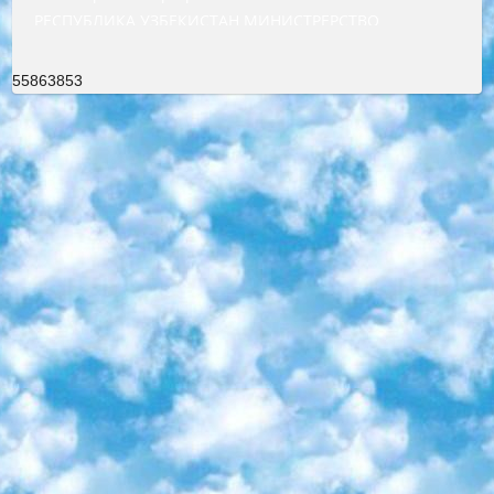
РЕСПУБЛИКА УЗБЕКИСТАН МИНИСТРЕРСТВО ДОШКОЛЬНОГО И ШКОЛЬНОГО ОБРАЗОВАНИЯ КОМАНДА в общеобразовательных учреждениях в 2023-2024 учебном году организация и проведение итоговой государственной аттестации обучающихся о Министра дошкольного и школьного образования Республики Узбекистан от 4 марта 2008 года (постановлением Минюста от 20 марта 2008 года № 1778 государственной регистрации) «Итоговое состояние учащихся общего среднего образования на основании положения об утверждении положения об аттестации общего среднего образования выпускной экзамен студентов в образовательных учреждениях в 2023-2024 учебном году В целях организации и прохождения аттестации приказываю: 1. Следующее: перечень предметов, по которым будет проводиться итоговая государственная аттестация и экзамен формы перевода согласно приложению 1; сертификаты международного образца, оценивающие уровень владения иностранными языками перечень согласно приложению 2; 2. Педагогический при специализированных образовательных учреждениях. научно-практический центр квалификации и международной оценки (Д.Давидова) 2024 г. До 25 марта: задания по предметам, по которым будет проводиться итоговая аттестация разработка и утверждение технических условий; итоговая аттестация на основании разработанного предметного задания разработка вопросов по предметам (устно и письменно), экзамен передача; общеобразовательные средние школы и специальные учебные заведения учащиеся выпускных классов школ и интернатов в агентской системе подготовка базы данных экзаменационных материалов и критериев оценки; перевод базы экзаменационных материалов на все языки обучения подать в Республиканский образовательный центр для изготовления; варианты экзаменов на основе разработанных контрольных материалов пусть будут поставлены задачи формирования. 3. Республиканский образовательный центр (Ш.Худайкулов) до 5 апреля 2024 года. до: база данных предоставленных экзаменационных материалов на все языки обучения перевод и экспертиза; для слепых, слабовидящих, глухих, слабослышащих и умственно отсталых детей учащиеся выпускных классов специализированных школ и школ-интернатов база данных экзаменационных материалов на всех преподаваемых языках подготовка критериев оценки; специализированные школы для умственно отсталых детей и технологии для учащихся выпускных классов школ-интернатов разработка соответствующих рекомендаций и критериев проведения ЕГЭ по естествознанию давать задания. 4. Педагогический при специализированных образовательных учреждениях. Научно-практический центр навыков и международной оценки (Д.Давидова), Республика образовательный центр (Худайкулов Ш.) итоговый государственный аттестационный экзамен ориентирован на творческое и логическое мышление при подготовке базы материалов учитывать введение заданий. 5. Следует отметить, что: сертификат государственного образца о знании общеобразовательного предмета и как минимум национальный уровень B1 по предметам на иностранных языках, указанным в Приложении 2. или международно признанный сертификат эквивалентного уровня студенты, изучающие определенный предмет, освобождаются от экзамена; по соответствующим предметам запланирована итоговая государственная аттестация за день до дня, путем жеребьевки Рабочей группой (в письменной форме по предметам, проводимым в форме) из числа сформированных вариантов выбрано 2 варианта; 2 выбранных варианта экзамена анонсированы на официальном сайте министерства и все выпускники по всей стране на основе этих вариантов проводит итоговую государственную аттестацию. 6. Государственное образование учащихся средних общеобразовательных учреждений. знания в соответствии с квалификационными требованиями, которые необходимо приобрести на основании стандартов итоговый (выпускной) контроль для 9 и 11 классов в целях тестирования Экзамены (далее – экзамены) состоят из предметов, перечисленных в приложении 1. будет сделано. 7. Экзамены пройдут с 26 мая по 15 июня 2024 г. (кроме науки физического воспитания). 8. Физическая для учащихся 9 классов общесредних образовательных учреждений. Экзамены по предмету «Образование, квалификация медицина» 1-6 мая 2024 года. сотрудники перевести под присмотр (с отклонениями в физическом или умственном развитии) специализированная школа для детей, школы-интернаты и со сколиозом школы-интернаты санаторного типа для больных детей исключены). 9. Он был слепым, слабовидящим и имел нарушения опорно-двигательного аппарата. экзамены в специализированных школах и интернатах для детей должны проводиться исходя из требований, предъявляемых к общеобразовательным учреждениям (физкультура кроме науки). 10. Специализированная школа для глухих и слабослышащих детей. и экзамены в интернатах и быть реализован в виде письменного теста по математике. 11. Специальность для умственно отсталых детей. Для 9 класса Родной язык и литературное письмо Государственный язык (язык обучения – узбекский). для неклассов) написано Математическое письмо Письменная/устная история Узбекистана Физическое воспитание практично Итоговый контроль Для 11 класса Написание родного языка и литературы (эссе) Математическое письмо Узбекский язык (обучение на узбекском языке) не посещающее общее среднее образование для учреждений)/Образовательное учреждение выбор письменный и устный Иностранный язык письменный/устный Письменная/устная история Узбекистана *По выбору студента:  Химия  Физика  Основы государственного права  География 10 бесплатных образовательных ресурсов - Мы составили подборку онлайн-проектов с интерактивными упражнениями, видеолекциями и статьями. Они помогут вам обрести новые и освежить старые знания бесплатно. 1. «ИНТУИТ» Старейшая образовательная площадка Рунета. Здесь вы найдёте сотни текстовых и видеокурсов на десятки различных тем — от программирования до психологии. Многие курсы подготовлены российскими университетами и крупными международными компаниями вроде Intel и Microsoft. Самостоятельное обучение бесплатное, но желающие могут оплатить услуги персональных наставников. 2. «Смартия» знакомит с актуальными профессиями и подсказывает, как им обучаться. Выбрав заинтересовавшую вас специальность — SMM-специалист, фотограф, веб-дизайнер или другую, — увидите список необходимых для неё умений. Чтобы вы могли освоить их самостоятельно, для каждого умения площадка отображает подборку ссылок на учебные материалы. Хотя «Смартия» ориентируется на русскоязычную аудиторию, часть контента всё же доступна только на английском. 3. «Лекторий Физтеха» Проект Московского физико-технического института (Физтеха). С его помощью вы можете смотреть онлайн серии лекций, записанные на видео в этом вузе. В числе доступных предметов — физика, биология, химия, информационные технологии и другие. К некоторым лекциям администрация ресурса прилагает готовые конспекты, которые можно скачивать в PDF-формате. 4. ITMOcourses Онлайн-площадка Санкт-Петербургского национального исследовательского университета информационных технологий, механики и оптики (ИТМО). Ресурс предоставляет свободный доступ к курсам, разработанным в этом вузе. Каталог материалов разбит на четыре категории: «Оптические системы и технологии», «Приборостроение и робототехника», «Информационные технологии» и «Биотехнологии». Курсы состоят из видеолекций, интерактивных демонстраций и заданий. 5. «КиберЛенинка» Электронная научная библиотека открытого доступа. Каталог площадки регулярно обрастает текстами статей из различных научных изданий. Сгруппированные по журналам и рубрикам публикации можно читать онлайн или скачивать целиком в PDF-формате. Проект нацелен на популяризацию науки за счёт открытого доступа к качественной информации. 6. «ПостНаука» На этом ресурсе публикуют подборки видеолекций, составленные экспертами из разных отраслей и объединённые общими темами. Среди них, к примеру, есть серии «Биоинформатика и геномика», «Культура средневековой Скандинавии» и Cinema Studies о теории кино. Каждая подборка лекций — логически связанная история, рассказанная экспертом от первого лица. Кроме того, на сайте появляются научно-образовательные статьи и тесты на разные темы. 7. «Newочём» Команда проекта «Newочём» отбирает самые интересные тексты из англоязычных СМИ и переводит те из них, за которые голосуют участники сообщества «ВКонтакте». По большей части это научно-популярные статьи. Редакторы придумывают лишь заголовки, в остальном содержание переводов соответствует оригиналам. Полные тексты можно читать прямо в социальной сети. 8. InternetUrok Онлайн-база материалов по основным дисциплинам школьной программы. Информация на сайте структурирована по классам, предметам и темам (урокам). Каждый урок состоит из видеолекций и конспектов. Есть также интерактивные тренажёры и тесты для закрепления пройденного материала. Даже если вы давно окончили школу, возможность повторить программу старших классов всегда может пригодиться. 9. Edutainme Ещё один ресурс об образовании. В отличие от Newtonew, как мне кажется, Edutainme больше ориентируется на представителей индустрии: педагогов, предпринимателей, разработчиков образовательных проектов. Но и любой, кто просто стремится к саморазвитию, найдёт на сайте много полезного и интересного для себя. Например, информацию о новых курсах и образовательных сервисах. 10. Newtonew Онлайн-медиа об образовании и обучении в широком смысле. Авторы Newtonew пишут об инструментах, заведениях, тактиках и стратегиях, которые помогают учить других и получать новые знания самостоятельно. На этой площадке вы найдёте новости, обзоры, аналитические мате
55863853