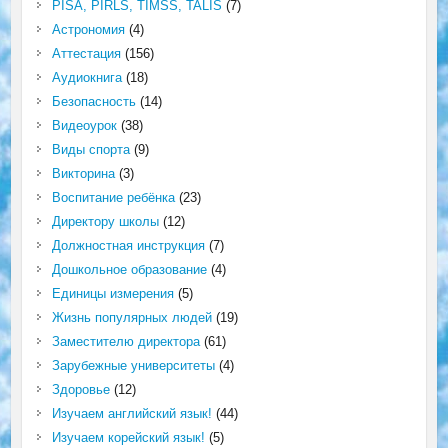
PISA, PIRLS, TIMSS, TALIS
(7)
Астрономия
(4)
Аттестация
(156)
Аудиокнига
(18)
Безопасность
(14)
Видеоурок
(38)
Виды спорта
(9)
Викторина
(3)
Воспитание ребёнка
(23)
Директору школы
(12)
Должностная инструкция
(7)
Дошкольное образование
(4)
Единицы измерения
(5)
Жизнь популярных людей
(19)
Заместителю директора
(61)
Зарубежные университеты
(4)
Здоровье
(12)
Изучаем английский язык!
(44)
Изучаем корейский язык!
(5)