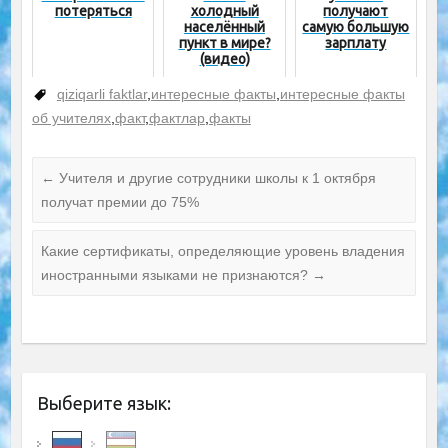
потеряться
холодный
получают
населённый
самую большую
пункт в мире?
зарплату
(видео)
qiziqarli faktlar
,
интересные факты
,
интересные факты
об учителях
,
факт
,
фактлар
,
факты
←
Учителя и другие сотрудники школы к 1 октября
получат премии до 75%
Какие сертификаты, определяющие уровень владения
иностранными языками не признаются?
→
Выберите язык: