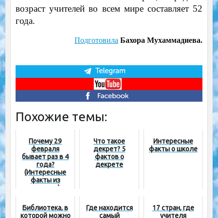
возраст учителей во всем мире составляет 52
года.
Подготовила
Бахора Мухаммадиева.
Похожие темы:
Почему 29
Что такое
Интересные
февраля
декрет? 5
факты о школе
бывает раз в 4
фактов о
года?
декрете
(Интересные
факты из
истории)
Библиотека, в
Где находится
17 стран, где
которой можно
самый
учителя