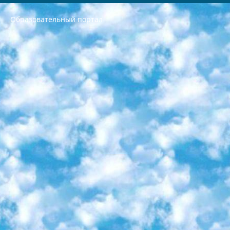
Образовательный портал
РЕСПУБЛИКА УЗБЕКИСТАН МИНИСТРЕРСТВО ДОШКОЛЬНОГО И ШКОЛЬНОГО ОБРАЗОВАНИЯ КОМАНДА в общеобразовательных учреждениях в 2023-2024 учебном году организация и проведение итоговой государственной аттестации обучающихся о Министра дошкольного и школьного образования Республики Узбекистан от 4 марта 2008 года (постановлением Минюста от 20 марта 2008 года № 1778 государственной регистрации) «Итоговое состояние учащихся общего среднего образования на основании положения об утверждении положения об аттестации общего среднего образования выпускной экзамен студентов в образовательных учреждениях в 2023-2024 учебном году В целях организации и прохождения аттестации приказываю: 1. Следующее: перечень предметов, по которым будет проводиться итоговая государственная аттестация и экзамен формы перевода согласно приложению 1; сертификаты международного образца, оценивающие уровень владения иностранными языками перечень согласно приложению 2; 2. Педагогический при специализированных образовательных учреждениях. научно-практический центр квалификации и международной оценки (Д.Давидова) 2024 г. До 25 марта: задания по предметам, по которым будет проводиться итоговая аттестация разработка и утверждение технических условий; итоговая аттестация на основании разработанного предметного задания разработка вопросов по предметам (устно и письменно), экзамен передача; общеобразовательные средние школы и специальные учебные заведения учащиеся выпускных классов школ и интернатов в агентской системе подготовка базы данных экзаменационных материалов и критериев оценки; перевод базы экзаменационных материалов на все языки обучения подать в Республиканский образовательный центр для изготовления; варианты экзаменов на основе разработанных контрольных материалов пусть будут поставлены задачи формирования. 3. Республиканский образовательный центр (Ш.Худайкулов) до 5 апреля 2024 года. до: база данных предоставленных экзаменационных материалов на все языки обучения перевод и экспертиза; для слепых, слабовидящих, глухих, слабослышащих и умственно отсталых детей учащиеся выпускных классов специализированных школ и школ-интернатов база данных экзаменационных материалов на всех преподаваемых языках подготовка критериев оценки; специализированные школы для умственно отсталых детей и технологии для учащихся выпускных классов школ-интернатов разработка соответствующих рекомендаций и критериев проведения ЕГЭ по естествознанию давать задания. 4. Педагогический при специализированных образовательных учреждениях. Научно-практический центр навыков и международной оценки (Д.Давидова), Республика образовательный центр (Худайкулов Ш.) итоговый государственный аттестационный экзамен ориентирован на творческое и логическое мышление при подготовке базы материалов учитывать введение заданий. 5. Следует отметить, что: сертификат государственного образца о знании общеобразовательного предмета и как минимум национальный уровень B1 по предметам на иностранных языках, указанным в Приложении 2. или международно признанный сертификат эквивалентного уровня студенты, изучающие определенный предмет, освобождаются от экзамена; по соответствующим предметам запланирована итоговая государственная аттестация за день до дня, путем жеребьевки Рабочей группой (в письменной форме по предметам, проводимым в форме) из числа сформированных вариантов выбрано 2 варианта; 2 выбранных варианта экзамена анонсированы на официальном сайте министерства и все выпускники по всей стране на основе этих вариантов проводит итоговую государственную аттестацию. 6. Государственное образование учащихся средних общеобразовательных учреждений. знания в соответствии с квалификационными требованиями, которые необходимо приобрести на основании стандартов итоговый (выпускной) контроль для 9 и 11 классов в целях тестирования Экзамены (далее – экзамены) состоят из предметов, перечисленных в приложении 1. будет сделано. 7. Экзамены пройдут с 26 мая по 15 июня 2024 г. (кроме науки физического воспитания). 8. Физическая для учащихся 9 классов общесредних образовательных учреждений. Экзамены по предмету «Образование, квалификация медицина» 1-6 мая 2024 года. сотрудники перевести под присмотр (с отклонениями в физическом или умственном развитии) специализированная школа для детей, школы-интернаты и со сколиозом школы-интернаты санаторного типа для больных детей исключены). 9. Он был слепым, слабовидящим и имел нарушения опорно-двигательного аппарата. экзамены в специализированных школах и интернатах для детей должны проводиться исходя из требований, предъявляемых к общеобразовательным учреждениям (физкультура кроме науки). 10. Специализированная школа для глухих и слабослышащих детей. и экзамены в интернатах и быть реализован в виде письменного теста по математике. 11. Специальность для умственно отсталых детей. Для 9 класса Родной язык и литературное письмо Государственный язык (язык обучения – узбекский). для неклассов) написано Математическое письмо Письменная/устная история Узбекистана Физическое воспитание практично Итоговый контроль Для 11 класса Написание родного языка и литературы (эссе) Математическое письмо Узбекский язык (обучение на узбекском языке) не посещающее общее среднее образование для учреждений)/Образовательное учреждение выбор письменный и устный Иностранный язык письменный/устный Письменная/устная история Узбекистана *По выбору студента:  Химия  Физика  Основы государственного права  География 10 бесплатных образовательных ресурсов - Мы составили подборку онлайн-проектов с интерактивными упражнениями, видеолекциями и статьями. Они помогут вам обрести новые и освежить старые знания бесплатно. 1. «ИНТУИТ» Старейшая образовательная площадка Рунета. Здесь вы найдёте сотни текстовых и видеокурсов на десятки различных тем — от программирования до психологии. Многие курсы подготовлены российскими университетами и крупными международными компаниями вроде Intel и Microsoft. Самостоятельное обучение бесплатное, но желающие могут оплатить услуги персональных наставников. 2. «Смартия» знакомит с актуальными профессиями и подсказывает, как им обучаться. Выбрав заинтересовавшую вас специальность — SMM-специалист, фотограф, веб-дизайнер или другую, — увидите список необходимых для неё умений. Чтобы вы могли освоить их самостоятельно, для каждого умения площадка отображает подборку ссылок на учебные материалы. Хотя «Смартия» ориентируется на русскоязычную аудиторию, часть контента всё же доступна только на английском. 3. «Лекторий Физтеха» Проект Московского физико-технического института (Физтеха). С его помощью вы можете смотреть онлайн серии лекций, записанные на видео в этом вузе. В числе доступных предметов — физика, биология, химия, информационные технологии и другие. К некоторым лекциям администрация ресурса прилагает готовые конспекты, которые можно скачивать в PDF-формате. 4. ITMOcourses Онлайн-площадка Санкт-Петербургского национального исследовательского университета информационных технологий, механики и оптики (ИТМО). Ресурс предоставляет свободный доступ к курсам, разработанным в этом вузе. Каталог материалов разбит на четыре категории: «Оптические системы и технологии», «Приборостроение и робототехника», «Информационные технологии» и «Биотехнологии». Курсы состоят из видеолекций, интерактивных демонстраций и заданий. 5. «КиберЛенинка» Электронная научная библиотека открытого доступа. Каталог площадки регулярно обрастает текстами статей из различных научных изданий. Сгруппированные по журналам и рубрикам публикации можно читать онлайн или скачивать целиком в PDF-формате. Проект нацелен на популяризацию науки за счёт открытого доступа к качественной информации. 6. «ПостНаука» На этом ресурсе публикуют подборки видеолекций, составленные экспертами из разных отраслей и объединённые общими темами. Среди них, к примеру, есть серии «Биоинформатика и геномика», «Культура средневековой Скандинавии» и Cinema Studies о теории кино. Каждая подборка лекций — логически связанная история, рассказанная экспертом от первого лица. Кроме того, на сайте появляются научно-образовательные статьи и тесты на разные темы. 7. «Newочём» Команда проекта «Newочём» отбирает самые интересные тексты из англоязычных СМИ и переводит те из них, за которые голосуют участники сообщества «ВКонтакте». По большей части это научно-популярные статьи. Редакторы придумывают лишь заголовки, в остальном содержание переводов соответствует оригиналам. Полные тексты можно читать прямо в социальной сети. 8. InternetUrok Онлайн-база материалов по основным дисциплинам школьной программы. Информация на сайте структурирована по классам, предметам и темам (урокам). Каждый урок состоит из видеолекций и конспектов. Есть также интерактивные тренажёры и тесты для закрепления пройденного материала. Даже если вы давно окончили школу, возможность повторить программу старших классов всегда может пригодиться. 9. Edutainme Ещё один ресурс об образовании. В отличие от Newtonew, как мне кажется, Edutainme больше ориентируется на представителей индустрии: педагогов, предпринимателей, разработчиков образовательных проектов. Но и любой, кто просто стремится к саморазвитию, найдёт на сайте много полезного и интересного для себя. Например, информацию о новых курсах и образовательных сервисах. 10. Newtonew Онлайн-медиа об образовании и обучении в широком смысле. Авторы Newtonew пишут об инструментах, заведениях, тактиках и стратегиях, которые помогают учить других и получать новые знания самостоятельно. На этой площадке вы найдёте новости, обзоры, аналитические мат