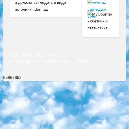
и должна выглядеть в виде
источник: idum.uz
© Все права защищены
РЕСПУБЛИКА УЗБЕКИСТАН МИНИСТРЕРСТВО ДОШКОЛЬНОГО И ШКОЛЬНОГО ОБРАЗОВАНИЯ КОМАНДА в общеобразовательных учреждениях в 2023-2024 учебном году организация и проведение итоговой государственной аттестации обучающихся о Министра дошкольного и школьного образования Республики Узбекистан от 4 марта 2008 года (постановлением Минюста от 20 марта 2008 года № 1778 государственной регистрации) «Итоговое состояние учащихся общего среднего образования на основании положения об утверждении положения об аттестации общего среднего образования выпускной экзамен студентов в образовательных учреждениях в 2023-2024 учебном году В целях организации и прохождения аттестации приказываю: 1. Следующее: перечень предметов, по которым будет проводиться итоговая государственная аттестация и экзамен формы перевода согласно приложению 1; сертификаты международного образца, оценивающие уровень владения иностранными языками перечень согласно приложению 2; 2. Педагогический при специализированных образовательных учреждениях. научно-практический центр квалификации и международной оценки (Д.Давидова) 2024 г. До 25 марта: задания по предметам, по которым будет проводиться итоговая аттестация разработка и утверждение технических условий; итоговая аттестация на основании разработанного предметного задания разработка вопросов по предметам (устно и письменно), экзамен передача; общеобразовательные средние школы и специальные учебные заведения учащиеся выпускных классов школ и интернатов в агентской системе подготовка базы данных экзаменационных материалов и критериев оценки; перевод базы экзаменационных материалов на все языки обучения подать в Республиканский образовательный центр для изготовления; варианты экзаменов на основе разработанных контрольных материалов пусть будут поставлены задачи формирования. 3. Республиканский образовательный центр (Ш.Худайкулов) до 5 апреля 2024 года. до: база данных предоставленных экзаменационных материалов на все языки обучения перевод и экспертиза; для слепых, слабовидящих, глухих, слабослышащих и умственно отсталых детей учащиеся выпускных классов специализированных школ и школ-интернатов база данных экзаменационных материалов на всех преподаваемых языках подготовка критериев оценки; специализированные школы для умственно отсталых детей и технологии для учащихся выпускных классов школ-интернатов разработка соответствующих рекомендаций и критериев проведения ЕГЭ по естествознанию давать задания. 4. Педагогический при специализированных образовательных учреждениях. Научно-практический центр навыков и международной оценки (Д.Давидова), Республика образовательный центр (Худайкулов Ш.) итоговый государственный аттестационный экзамен ориентирован на творческое и логическое мышление при подготовке базы материалов учитывать введение заданий. 5. Следует отметить, что: сертификат государственного образца о знании общеобразовательного предмета и как минимум национальный уровень B1 по предметам на иностранных языках, указанным в Приложении 2. или международно признанный сертификат эквивалентного уровня студенты, изучающие определенный предмет, освобождаются от экзамена; по соответствующим предметам запланирована итоговая государственная аттестация за день до дня, путем жеребьевки Рабочей группой (в письменной форме по предметам, проводимым в форме) из числа сформированных вариантов выбрано 2 варианта; 2 выбранных варианта экзамена анонсированы на официальном сайте министерства и все выпускники по всей стране на основе этих вариантов проводит итоговую государственную аттестацию. 6. Государственное образование учащихся средних общеобразовательных учреждений. знания в соответствии с квалификационными требованиями, которые необходимо приобрести на основании стандартов итоговый (выпускной) контроль для 9 и 11 классов в целях тестирования Экзамены (далее – экзамены) состоят из предметов, перечисленных в приложении 1. будет сделано. 7. Экзамены пройдут с 26 мая по 15 июня 2024 г. (кроме науки физического воспитания). 8. Физическая для учащихся 9 классов общесредних образовательных учреждений. Экзамены по предмету «Образование, квалификация медицина» 1-6 мая 2024 года. сотрудники перевести под присмотр (с отклонениями в физическом или умственном развитии) специализированная школа для детей, школы-интернаты и со сколиозом школы-интернаты санаторного типа для больных детей исключены). 9. Он был слепым, слабовидящим и имел нарушения опорно-двигательного аппарата. экзамены в специализированных школах и интернатах для детей должны проводиться исходя из требований, предъявляемых к общеобразовательным учреждениям (физкультура кроме науки). 10. Специализированная школа для глухих и слабослышащих детей. и экзамены в интернатах и быть реализован в виде письменного теста по математике. 11. Специальность для умственно отсталых детей. Для 9 класса Родной язык и литературное письмо Государственный язык (язык обучения – узбекский). для неклассов) написано Математическое письмо Письменная/устная история Узбекистана Физическое воспитание практично Итоговый контроль Для 11 класса Написание родного языка и литературы (эссе) Математическое письмо Узбекский язык (обучение на узбекском языке) не посещающее общее среднее образование для учреждений)/Образовательное учреждение выбор письменный и устный Иностранный язык письменный/устный Письменная/устная история Узбекистана *По выбору студента:  Химия  Физика  Основы государственного права  География 10 бесплатных образовательных ресурсов - Мы составили подборку онлайн-проектов с интерактивными упражнениями, видеолекциями и статьями. Они помогут вам обрести новые и освежить старые знания бесплатно. 1. «ИНТУИТ» Старейшая образовательная площадка Рунета. Здесь вы найдёте сотни текстовых и видеокурсов на десятки различных тем — от программирования до психологии. Многие курсы подготовлены российскими университетами и крупными международными компаниями вроде Intel и Microsoft. Самостоятельное обучение бесплатное, но желающие могут оплатить услуги персональных наставников. 2. «Смартия» знакомит с актуальными профессиями и подсказывает, как им обучаться. Выбрав заинтересовавшую вас специальность — SMM-специалист, фотограф, веб-дизайнер или другую, — увидите список необходимых для неё умений. Чтобы вы могли освоить их самостоятельно, для каждого умения площадка отображает подборку ссылок на учебные материалы. Хотя «Смартия» ориентируется на русскоязычную аудиторию, часть контента всё же доступна только на английском. 3. «Лекторий Физтеха» Проект Московского физико-технического института (Физтеха). С его помощью вы можете смотреть онлайн серии лекций, записанные на видео в этом вузе. В числе доступных предметов — физика, биология, химия, информационные технологии и другие. К некоторым лекциям администрация ресурса прилагает готовые конспекты, которые можно скачивать в PDF-формате. 4. ITMOcourses Онлайн-площадка Санкт-Петербургского национального исследовательского университета информационных технологий, механики и оптики (ИТМО). Ресурс предоставляет свободный доступ к курсам, разработанным в этом вузе. Каталог материалов разбит на четыре категории: «Оптические системы и технологии», «Приборостроение и робототехника», «Информационные технологии» и «Биотехнологии». Курсы состоят из видеолекций, интерактивных демонстраций и заданий. 5. «КиберЛенинка» Электронная научная библиотека открытого доступа. Каталог площадки регулярно обрастает текстами статей из различных научных изданий. Сгруппированные по журналам и рубрикам публикации можно читать онлайн или скачивать целиком в PDF-формате. Проект нацелен на популяризацию науки за счёт открытого доступа к качественной информации. 6. «ПостНаука» На этом ресурсе публикуют подборки видеолекций, составленные экспертами из разных отраслей и объединённые общими темами. Среди них, к примеру, есть серии «Биоинформатика и геномика», «Культура средневековой Скандинавии» и Cinema Studies о теории кино. Каждая подборка лекций — логически связанная история, рассказанная экспертом от первого лица. Кроме того, на сайте появляются научно-образовательные статьи и тесты на разные темы. 7. «Newочём» Команда проекта «Newочём» отбирает самые интересные тексты из англоязычных СМИ и переводит те из них, за которые голосуют участники сообщества «ВКонтакте». По большей части это научно-популярные статьи. Редакторы придумывают лишь заголовки, в остальном содержание переводов соответствует оригиналам. Полные тексты можно читать прямо в социальной сети. 8. InternetUrok Онлайн-база материалов по основным дисциплинам школьной программы. Информация на сайте структурирована по классам, предметам и темам (урокам). Каждый урок состоит из видеолекций и конспектов. Есть также интерактивные тренажёры и тесты для закрепления пройденного материала. Даже если вы давно окончили школу, возможность повторить программу старших классов всегда может пригодиться. 9. Edutainme Ещё один ресурс об образовании. В отличие от Newtonew, как мне кажется, Edutainme больше ориентируется на представителей индустрии: педагогов, предпринимателей, разработчиков образовательных проектов. Но и любой, кто просто стремится к саморазвитию, найдёт на сайте много полезного и интересного для себя. Например, информацию о новых курсах и образовательных сервисах. 10. Newtonew Онлайн-медиа об образовании и обучении в широком смысле. Авторы Newtonew пишут об инструментах, заведениях, тактиках и стратегиях, которые помогают учить других и получать новые знания самостоятельно. На этой площадке вы найдёте новости, обзоры, аналитические мате
55863853