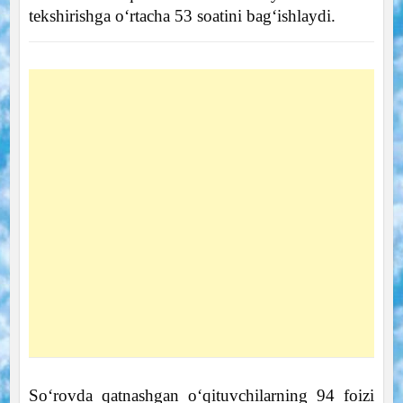
tekshirishga o‘rtacha 53 soatini bag‘ishlaydi.
So‘rovda qatnashgan o‘qituvchilarning 94 foizi