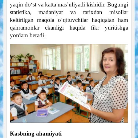
yaqin do‘st va katta mas’uliyatli kishidir. Bugungi
statistika, madaniyat va tarixdan misollar
keltirilgan maqola o‘qituvchilar haqiqatan ham
qahramonlar ekanligi haqida fikr yuritishga
yordam beradi.
Kasbning ahamiyati