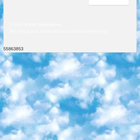
© Все права защищены
РЕСПУБЛИКА УЗБЕКИСТАН МИНИСТРЕРСТВО ДОШКОЛЬНОГО И ШКОЛЬНОГО ОБРАЗОВАНИЯ КОМАНДА в общеобразовательных учреждениях в 2023-2024 учебном году организация и проведение итоговой государственной аттестации обучающихся о Министра дошкольного и школьного образования Республики Узбекистан от 4 марта 2008 года (постановлением Минюста от 20 марта 2008 года № 1778 государственной регистрации) «Итоговое состояние учащихся общего среднего образования на основании положения об утверждении положения об аттестации общего среднего образования выпускной экзамен студентов в образовательных учреждениях в 2023-2024 учебном году В целях организации и прохождения аттестации приказываю: 1. Следующее: перечень предметов, по которым будет проводиться итоговая государственная аттестация и экзамен формы перевода согласно приложению 1; сертификаты международного образца, оценивающие уровень владения иностранными языками перечень согласно приложению 2; 2. Педагогический при специализированных образовательных учреждениях. научно-практический центр квалификации и международной оценки (Д.Давидова) 2024 г. До 25 марта: задания по предметам, по которым будет проводиться итоговая аттестация разработка и утверждение технических условий; итоговая аттестация на основании разработанного предметного задания разработка вопросов по предметам (устно и письменно), экзамен передача; общеобразовательные средние школы и специальные учебные заведения учащиеся выпускных классов школ и интернатов в агентской системе подготовка базы данных экзаменационных материалов и критериев оценки; перевод базы экзаменационных материалов на все языки обучения подать в Республиканский образовательный центр для изготовления; варианты экзаменов на основе разработанных контрольных материалов пусть будут поставлены задачи формирования. 3. Республиканский образовательный центр (Ш.Худайкулов) до 5 апреля 2024 года. до: база данных предоставленных экзаменационных материалов на все языки обучения перевод и экспертиза; для слепых, слабовидящих, глухих, слабослышащих и умственно отсталых детей учащиеся выпускных классов специализированных школ и школ-интернатов база данных экзаменационных материалов на всех преподаваемых языках подготовка критериев оценки; специализированные школы для умственно отсталых детей и технологии для учащихся выпускных классов школ-интернатов разработка соответствующих рекомендаций и критериев проведения ЕГЭ по естествознанию давать задания. 4. Педагогический при специализированных образовательных учреждениях. Научно-практический центр навыков и международной оценки (Д.Давидова), Республика образовательный центр (Худайкулов Ш.) итоговый государственный аттестационный экзамен ориентирован на творческое и логическое мышление при подготовке базы материалов учитывать введение заданий. 5. Следует отметить, что: сертификат государственного образца о знании общеобразовательного предмета и как минимум национальный уровень B1 по предметам на иностранных языках, указанным в Приложении 2. или международно признанный сертификат эквивалентного уровня студенты, изучающие определенный предмет, освобождаются от экзамена; по соответствующим предметам запланирована итоговая государственная аттестация за день до дня, путем жеребьевки Рабочей группой (в письменной форме по предметам, проводимым в форме) из числа сформированных вариантов выбрано 2 варианта; 2 выбранных варианта экзамена анонсированы на официальном сайте министерства и все выпускники по всей стране на основе этих вариантов проводит итоговую государственную аттестацию. 6. Государственное образование учащихся средних общеобразовательных учреждений. знания в соответствии с квалификационными требованиями, которые необходимо приобрести на основании стандартов итоговый (выпускной) контроль для 9 и 11 классов в целях тестирования Экзамены (далее – экзамены) состоят из предметов, перечисленных в приложении 1. будет сделано. 7. Экзамены пройдут с 26 мая по 15 июня 2024 г. (кроме науки физического воспитания). 8. Физическая для учащихся 9 классов общесредних образовательных учреждений. Экзамены по предмету «Образование, квалификация медицина» 1-6 мая 2024 года. сотрудники перевести под присмотр (с отклонениями в физическом или умственном развитии) специализированная школа для детей, школы-интернаты и со сколиозом школы-интернаты санаторного типа для больных детей исключены). 9. Он был слепым, слабовидящим и имел нарушения опорно-двигательного аппарата. экзамены в специализированных школах и интернатах для детей должны проводиться исходя из требований, предъявляемых к общеобразовательным учреждениям (физкультура кроме науки). 10. Специализированная школа для глухих и слабослышащих детей. и экзамены в интернатах и быть реализован в виде письменного теста по математике. 11. Специальность для умственно отсталых детей. Для 9 класса Родной язык и литературное письмо Государственный язык (язык обучения – узбекский). для неклассов) написано Математическое письмо Письменная/устная история Узбекистана Физическое воспитание практично Итоговый контроль Для 11 класса Написание родного языка и литературы (эссе) Математическое письмо Узбекский язык (обучение на узбекском языке) не посещающее общее среднее образование для учреждений)/Образовательное учреждение выбор письменный и устный Иностранный язык письменный/устный Письменная/устная история Узбекистана *По выбору студента:  Химия  Физика  Основы государственного права  География 10 бесплатных образовательных ресурсов - Мы составили подборку онлайн-проектов с интерактивными упражнениями, видеолекциями и статьями. Они помогут вам обрести новые и освежить старые знания бесплатно. 1. «ИНТУИТ» Старейшая образовательная площадка Рунета. Здесь вы найдёте сотни текстовых и видеокурсов на десятки различных тем — от программирования до психологии. Многие курсы подготовлены российскими университетами и крупными международными компаниями вроде Intel и Microsoft. Самостоятельное обучение бесплатное, но желающие могут оплатить услуги персональных наставников. 2. «Смартия» знакомит с актуальными профессиями и подсказывает, как им обучаться. Выбрав заинтересовавшую вас специальность — SMM-специалист, фотограф, веб-дизайнер или другую, — увидите список необходимых для неё умений. Чтобы вы могли освоить их самостоятельно, для каждого умения площадка отображает подборку ссылок на учебные материалы. Хотя «Смартия» ориентируется на русскоязычную аудиторию, часть контента всё же доступна только на английском. 3. «Лекторий Физтеха» Проект Московского физико-технического института (Физтеха). С его помощью вы можете смотреть онлайн серии лекций, записанные на видео в этом вузе. В числе доступных предметов — физика, биология, химия, информационные технологии и другие. К некоторым лекциям администрация ресурса прилагает готовые конспекты, которые можно скачивать в PDF-формате. 4. ITMOcourses Онлайн-площадка Санкт-Петербургского национального исследовательского университета информационных технологий, механики и оптики (ИТМО). Ресурс предоставляет свободный доступ к курсам, разработанным в этом вузе. Каталог материалов разбит на четыре категории: «Оптические системы и технологии», «Приборостроение и робототехника», «Информационные технологии» и «Биотехнологии». Курсы состоят из видеолекций, интерактивных демонстраций и заданий. 5. «КиберЛенинка» Электронная научная библиотека открытого доступа. Каталог площадки регулярно обрастает текстами статей из различных научных изданий. Сгруппированные по журналам и рубрикам публикации можно читать онлайн или скачивать целиком в PDF-формате. Проект нацелен на популяризацию науки за счёт открытого доступа к качественной информации. 6. «ПостНаука» На этом ресурсе публикуют подборки видеолекций, составленные экспертами из разных отраслей и объединённые общими темами. Среди них, к примеру, есть серии «Биоинформатика и геномика», «Культура средневековой Скандинавии» и Cinema Studies о теории кино. Каждая подборка лекций — логически связанная история, рассказанная экспертом от первого лица. Кроме того, на сайте появляются научно-образовательные статьи и тесты на разные темы. 7. «Newочём» Команда проекта «Newочём» отбирает самые интересные тексты из англоязычных СМИ и переводит те из них, за которые голосуют участники сообщества «ВКонтакте». По большей части это научно-популярные статьи. Редакторы придумывают лишь заголовки, в остальном содержание переводов соответствует оригиналам. Полные тексты можно читать прямо в социальной сети. 8. InternetUrok Онлайн-база материалов по основным дисциплинам школьной программы. Информация на сайте структурирована по классам, предметам и темам (урокам). Каждый урок состоит из видеолекций и конспектов. Есть также интерактивные тренажёры и тесты для закрепления пройденного материала. Даже если вы давно окончили школу, возможность повторить программу старших классов всегда может пригодиться. 9. Edutainme Ещё один ресурс об образовании. В отличие от Newtonew, как мне кажется, Edutainme больше ориентируется на представителей индустрии: педагогов, предпринимателей, разработчиков образовательных проектов. Но и любой, кто просто стремится к саморазвитию, найдёт на сайте много полезного и интересного для себя. Например, информацию о новых курсах и образовательных сервисах. 10. Newtonew Онлайн-медиа об образовании и обучении в широком смысле. Авторы Newtonew пишут об инструментах, заведениях, тактиках и стратегиях, которые помогают учить других и получать новые знания самостоятельно. На этой площадке вы найдёте новости, обзоры, аналитические мате
55863853