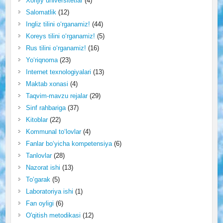
Xorijiy universitetlar
(4)
Salomatlik
(12)
Ingliz tilini o‘rganamiz!
(44)
Koreys tilini o‘rganamiz!
(5)
Rus tilini o‘rganamiz!
(16)
Yo‘riqnoma
(23)
Internet texnologiyalari
(13)
Maktab xonasi
(4)
Taqvim-mavzu rejalar
(29)
Sinf rahbariga
(37)
Kitoblar
(22)
Kommunal to‘lovlar
(4)
Fanlar bo‘yicha kompetensiya
(6)
Tanlovlar
(28)
Nazorat ishi
(13)
To‘garak
(5)
Laboratoriya ishi
(1)
Fan oyligi
(6)
O'qitish metodikasi
(12)