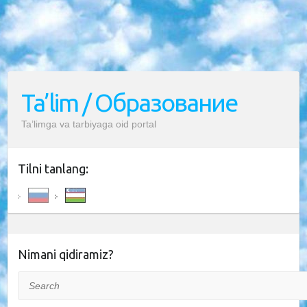
Ta’lim / Образование
Ta’limga va tarbiyaga oid portal
Tilni tanlang:
Nimani qidiramiz?
Search