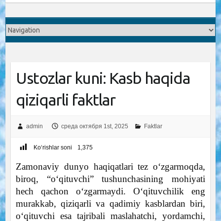
Ustozlar kuni: Kasb haqida
qiziqarli faktlar
admin
среда октября 1st, 2025
Faktlar
Ko‘rishlar soni
1,375
Zamonaviy dunyo haqiqatlari tez o‘zgarmoqda,
biroq, “o‘qituvchi” tushunchasining mohiyati
hech qachon o‘zgarmaydi. O‘qituvchilik eng
murakkab, qiziqarli va qadimiy kasblardan biri,
o‘qituvchi esa tajribali maslahatchi, yordamchi,