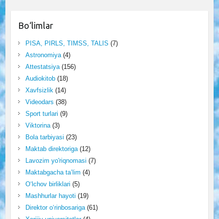
Bo‘limlar
PISA, PIRLS, TIMSS, TALIS
(7)
Astronomiya
(4)
Attestatsiya
(156)
Audiokitob
(18)
Xavfsizlik
(14)
Videodars
(38)
Sport turlari
(9)
Viktorina
(3)
Bola tarbiyasi
(23)
Maktab direktoriga
(12)
Lavozim yo'riqnomasi
(7)
Maktabgacha ta’lim
(4)
O‘lchov birliklari
(5)
Mashhurlar hayoti
(19)
Direktor o‘rinbosariga
(61)