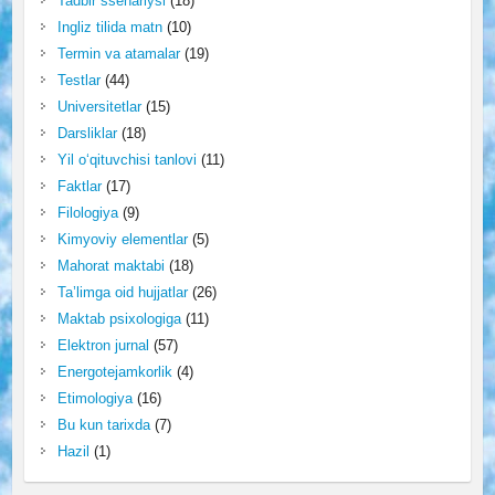
Tadbir ssenariysi
(18)
Ingliz tilida matn
(10)
Termin va atamalar
(19)
Testlar
(44)
Universitetlar
(15)
Darsliklar
(18)
Yil o‘qituvchisi tanlovi
(11)
Faktlar
(17)
Filologiya
(9)
Kimyoviy elementlar
(5)
Mahorat maktabi
(18)
Ta’limga oid hujjatlar
(26)
Maktab psixologiga
(11)
Elektron jurnal
(57)
Energotejamkorlik
(4)
Etimologiya
(16)
Bu kun tarixda
(7)
Hazil
(1)