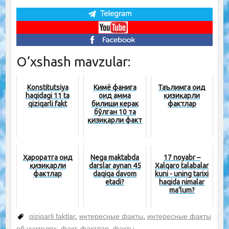
O‘xshash mavzular:
Konstitutsiya
Кимё фанига
Таълимга оид
haqidagi 11 ta
оид ҳамма
қизиқарли
qiziqarli fakt
билиши керак
фактлар
бўлган 10 та
қизиқарли факт
Ҳароратга оид
Nega maktabda
17 noyabr –
қизиқарли
darslar aynan 45
Xalqaro talabalar
фактлар
daqiqa davom
kuni - uning tarixi
etadi?
haqida nimalar
ma’lum?
qiziqarli faktlar
,
интересные факты
,
интересные факты
об учителях
,
факт
,
фактлар
,
факты