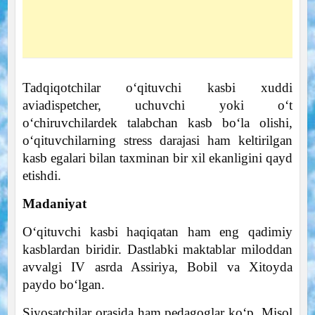
Tadqiqotchilar o‘qituvchi kasbi xuddi
aviadispetcher, uchuvchi yoki o‘t
o‘chiruvchilardek talabchan kasb bo‘la olishi,
o‘qituvchilarning stress darajasi ham keltirilgan
kasb egalari bilan taxminan bir xil ekanligini qayd
etishdi.
Madaniyat
O‘qituvchi kasbi haqiqatan ham eng qadimiy
kasblardan biridir. Dastlabki maktablar miloddan
avvalgi IV asrda Assiriya, Bobil va Xitoyda
paydo bo‘lgan.
Siyosatchilar orasida ham pedagoglar ko‘p. Misol