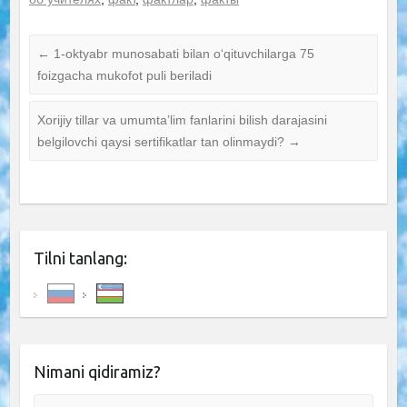
←
1-oktyabr munosabati bilan o‘qituvchilarga 75
foizgacha mukofot puli beriladi
Xorijiy tillar va umumtaʼlim fanlarini bilish darajasini
belgilovchi qaysi sertifikatlar tan olinmaydi?
→
Tilni tanlang:
Nimani qidiramiz?
Search