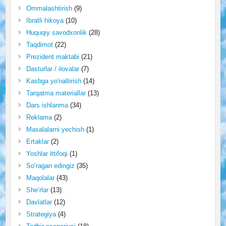
Ommalashtirish
(9)
Ibratli hikoya
(10)
Huquqiy savodxonlik
(28)
Taqdimot
(22)
Prezident maktabi
(21)
Dasturlar / ilovalar
(7)
Kasbga yo'naltirish
(14)
Tarqatma materiallar
(13)
Dars ishlanma
(34)
Reklama
(2)
Masalalarni yechish
(1)
Ertaklar
(2)
Yoshlar ittifoqi
(1)
So‘ragan edingiz
(35)
Maqolalar
(43)
She’rlar
(13)
Davlatlar
(12)
Strategiya
(4)