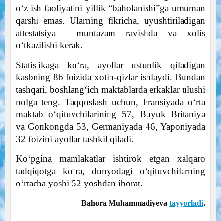
o‘z ish faoliyatini yillik “baholanishi”ga umuman
qarshi emas. Ularning fikricha, uyushtiriladigan
attestatsiya muntazam ravishda va xolis
o‘tkazilishi kerak.
Statistikaga ko‘ra, ayollar ustunlik qiladigan
kasbning 86 foizida xotin-qizlar ishlaydi. Bundan
tashqari, boshlang‘ich maktablarda erkaklar ulushi
nolga teng. Taqqoslash uchun, Fransiyada o‘rta
maktab o‘qituvchilarining 57, Buyuk Britaniya
va Gonkongda 53, Germaniyada 46, Yaponiyada
32 foizini ayollar tashkil qiladi.
Ko‘pgina mamlakatlar ishtirok etgan xalqaro
tadqiqotga ko‘ra, dunyodagi o‘qituvchilarning
o‘rtacha yoshi 52 yoshdan iborat.
Bahora Muhammadiyeva
tayyorladi
.