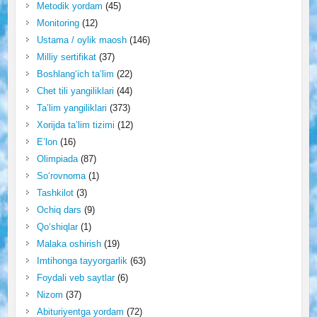
Metodik yordam
(45)
Monitoring
(12)
Ustama / oylik maosh
(146)
Milliy sertifikat
(37)
Boshlang‘ich ta’lim
(22)
Chet tili yangiliklari
(44)
Ta’lim yangiliklari
(373)
Xorijda ta’lim tizimi
(12)
E’lon
(16)
Olimpiada
(87)
So‘rovnoma
(1)
Tashkilot
(3)
Ochiq dars
(9)
Qo‘shiqlar
(1)
Malaka oshirish
(19)
Imtihonga tayyorgarlik
(63)
Foydali veb saytlar
(6)
Nizom
(37)
Abituriyentga yordam
(72)