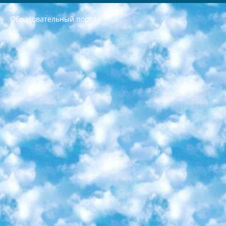
Образовательный портал
РЕСПУБЛИКА УЗБЕКИСТАН МИНИСТРЕРСТВО ДОШКОЛЬНОГО И ШКОЛЬНОГО ОБРАЗОВАНИЯ КОМАНДА в общеобразовательных учреждениях в 2023-2024 учебном году организация и проведение итоговой государственной аттестации обучающихся о Министра дошкольного и школьного образования Республики Узбекистан от 4 марта 2008 года (постановлением Минюста от 20 марта 2008 года № 1778 государственной регистрации) «Итоговое состояние учащихся общего среднего образования на основании положения об утверждении положения об аттестации общего среднего образования выпускной экзамен студентов в образовательных учреждениях в 2023-2024 учебном году В целях организации и прохождения аттестации приказываю: 1. Следующее: перечень предметов, по которым будет проводиться итоговая государственная аттестация и экзамен формы перевода согласно приложению 1; сертификаты международного образца, оценивающие уровень владения иностранными языками перечень согласно приложению 2; 2. Педагогический при специализированных образовательных учреждениях. научно-практический центр квалификации и международной оценки (Д.Давидова) 2024 г. До 25 марта: задания по предметам, по которым будет проводиться итоговая аттестация разработка и утверждение технических условий; итоговая аттестация на основании разработанного предметного задания разработка вопросов по предметам (устно и письменно), экзамен передача; общеобразовательные средние школы и специальные учебные заведения учащиеся выпускных классов школ и интернатов в агентской системе подготовка базы данных экзаменационных материалов и критериев оценки; перевод базы экзаменационных материалов на все языки обучения подать в Республиканский образовательный центр для изготовления; варианты экзаменов на основе разработанных контрольных материалов пусть будут поставлены задачи формирования. 3. Республиканский образовательный центр (Ш.Худайкулов) до 5 апреля 2024 года. до: база данных предоставленных экзаменационных материалов на все языки обучения перевод и экспертиза; для слепых, слабовидящих, глухих, слабослышащих и умственно отсталых детей учащиеся выпускных классов специализированных школ и школ-интернатов база данных экзаменационных материалов на всех преподаваемых языках подготовка критериев оценки; специализированные школы для умственно отсталых детей и технологии для учащихся выпускных классов школ-интернатов разработка соответствующих рекомендаций и критериев проведения ЕГЭ по естествознанию давать задания. 4. Педагогический при специализированных образовательных учреждениях. Научно-практический центр навыков и международной оценки (Д.Давидова), Республика образовательный центр (Худайкулов Ш.) итоговый государственный аттестационный экзамен ориентирован на творческое и логическое мышление при подготовке базы материалов учитывать введение заданий. 5. Следует отметить, что: сертификат государственного образца о знании общеобразовательного предмета и как минимум национальный уровень B1 по предметам на иностранных языках, указанным в Приложении 2. или международно признанный сертификат эквивалентного уровня студенты, изучающие определенный предмет, освобождаются от экзамена; по соответствующим предметам запланирована итоговая государственная аттестация за день до дня, путем жеребьевки Рабочей группой (в письменной форме по предметам, проводимым в форме) из числа сформированных вариантов выбрано 2 варианта; 2 выбранных варианта экзамена анонсированы на официальном сайте министерства и все выпускники по всей стране на основе этих вариантов проводит итоговую государственную аттестацию. 6. Государственное образование учащихся средних общеобразовательных учреждений. знания в соответствии с квалификационными требованиями, которые необходимо приобрести на основании стандартов итоговый (выпускной) контроль для 9 и 11 классов в целях тестирования Экзамены (далее – экзамены) состоят из предметов, перечисленных в приложении 1. будет сделано. 7. Экзамены пройдут с 26 мая по 15 июня 2024 г. (кроме науки физического воспитания). 8. Физическая для учащихся 9 классов общесредних образовательных учреждений. Экзамены по предмету «Образование, квалификация медицина» 1-6 мая 2024 года. сотрудники перевести под присмотр (с отклонениями в физическом или умственном развитии) специализированная школа для детей, школы-интернаты и со сколиозом школы-интернаты санаторного типа для больных детей исключены). 9. Он был слепым, слабовидящим и имел нарушения опорно-двигательного аппарата. экзамены в специализированных школах и интернатах для детей должны проводиться исходя из требований, предъявляемых к общеобразовательным учреждениям (физкультура кроме науки). 10. Специализированная школа для глухих и слабослышащих детей. и экзамены в интернатах и быть реализован в виде письменного теста по математике. 11. Специальность для умственно отсталых детей. Для 9 класса Родной язык и литературное письмо Государственный язык (язык обучения – узбекский). для неклассов) написано Математическое письмо Письменная/устная история Узбекистана Физическое воспитание практично Итоговый контроль Для 11 класса Написание родного языка и литературы (эссе) Математическое письмо Узбекский язык (обучение на узбекском языке) не посещающее общее среднее образование для учреждений)/Образовательное учреждение выбор письменный и устный Иностранный язык письменный/устный Письменная/устная история Узбекистана *По выбору студента:  Химия  Физика  Основы государственного права  География 10 бесплатных образовательных ресурсов - Мы составили подборку онлайн-проектов с интерактивными упражнениями, видеолекциями и статьями. Они помогут вам обрести новые и освежить старые знания бесплатно. 1. «ИНТУИТ» Старейшая образовательная площадка Рунета. Здесь вы найдёте сотни текстовых и видеокурсов на десятки различных тем — от программирования до психологии. Многие курсы подготовлены российскими университетами и крупными международными компаниями вроде Intel и Microsoft. Самостоятельное обучение бесплатное, но желающие могут оплатить услуги персональных наставников. 2. «Смартия» знакомит с актуальными профессиями и подсказывает, как им обучаться. Выбрав заинтересовавшую вас специальность — SMM-специалист, фотограф, веб-дизайнер или другую, — увидите список необходимых для неё умений. Чтобы вы могли освоить их самостоятельно, для каждого умения площадка отображает подборку ссылок на учебные материалы. Хотя «Смартия» ориентируется на русскоязычную аудиторию, часть контента всё же доступна только на английском. 3. «Лекторий Физтеха» Проект Московского физико-технического института (Физтеха). С его помощью вы можете смотреть онлайн серии лекций, записанные на видео в этом вузе. В числе доступных предметов — физика, биология, химия, информационные технологии и другие. К некоторым лекциям администрация ресурса прилагает готовые конспекты, которые можно скачивать в PDF-формате. 4. ITMOcourses Онлайн-площадка Санкт-Петербургского национального исследовательского университета информационных технологий, механики и оптики (ИТМО). Ресурс предоставляет свободный доступ к курсам, разработанным в этом вузе. Каталог материалов разбит на четыре категории: «Оптические системы и технологии», «Приборостроение и робототехника», «Информационные технологии» и «Биотехнологии». Курсы состоят из видеолекций, интерактивных демонстраций и заданий. 5. «КиберЛенинка» Электронная научная библиотека открытого доступа. Каталог площадки регулярно обрастает текстами статей из различных научных изданий. Сгруппированные по журналам и рубрикам публикации можно читать онлайн или скачивать целиком в PDF-формате. Проект нацелен на популяризацию науки за счёт открытого доступа к качественной информации. 6. «ПостНаука» На этом ресурсе публикуют подборки видеолекций, составленные экспертами из разных отраслей и объединённые общими темами. Среди них, к примеру, есть серии «Биоинформатика и геномика», «Культура средневековой Скандинавии» и Cinema Studies о теории кино. Каждая подборка лекций — логически связанная история, рассказанная экспертом от первого лица. Кроме того, на сайте появляются научно-образовательные статьи и тесты на разные темы. 7. «Newочём» Команда проекта «Newочём» отбирает самые интересные тексты из англоязычных СМИ и переводит те из них, за которые голосуют участники сообщества «ВКонтакте». По большей части это научно-популярные статьи. Редакторы придумывают лишь заголовки, в остальном содержание переводов соответствует оригиналам. Полные тексты можно читать прямо в социальной сети. 8. InternetUrok Онлайн-база материалов по основным дисциплинам школьной программы. Информация на сайте структурирована по классам, предметам и темам (урокам). Каждый урок состоит из видеолекций и конспектов. Есть также интерактивные тренажёры и тесты для закрепления пройденного материала. Даже если вы давно окончили школу, возможность повторить программу старших классов всегда может пригодиться. 9. Edutainme Ещё один ресурс об образовании. В отличие от Newtonew, как мне кажется, Edutainme больше ориентируется на представителей индустрии: педагогов, предпринимателей, разработчиков образовательных проектов. Но и любой, кто просто стремится к саморазвитию, найдёт на сайте много полезного и интересного для себя. Например, информацию о новых курсах и образовательных сервисах. 10. Newtonew Онлайн-медиа об образовании и обучении в широком смысле. Авторы Newtonew пишут об инструментах, заведениях, тактиках и стратегиях, которые помогают учить других и получать новые знания самостоятельно. На этой площадке вы найдёте новости, обзоры, аналитические мат