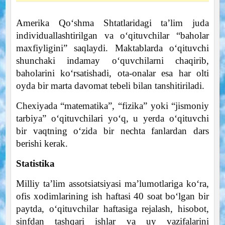
Amerika Qo‘shma Shtatlaridagi ta’lim juda
individuallashtirilgan va o‘qituvchilar “baholar
maxfiyligini” saqlaydi. Maktablarda o‘qituvchi
shunchaki indamay o‘quvchilarni chaqirib,
baholarini ko‘rsatishadi, ota-onalar esa har olti
oyda bir marta davomat tebeli bilan tanshitiriladi.
Chexiyada “matematika”, “fizika” yoki “jismoniy
tarbiya” o‘qituvchilari yo‘q, u yerda o‘qituvchi
bir vaqtning o‘zida bir nechta fanlardan dars
berishi kerak.
Statistika
Milliy ta’lim assotsiatsiyasi ma’lumotlariga ko‘ra,
ofis xodimlarining ish haftasi 40 soat bo‘lgan bir
paytda, o‘qituvchilar haftasiga rejalash, hisobot,
sinfdan tashqari ishlar va uy vazifalarini