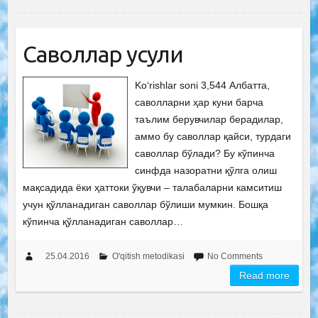
Саволлар усули
Ko‘rishlar soni 3,544 Албатта,
саволларни ҳар куни барча
таълим берувчилар берадилар,
аммо бу саволлар қайси, турдаги
саволлар бўлади? Бу кўпинча
синфда назоратни қўлга олиш
мақсадида ёки ҳаттоки ўқувчи – талабаларни камситиш
учун қўлланадиган саволлар бўлиши мумкин. Бошқа
кўпинча қўлланадиган саволлар…
25.04.2016
O'qitish metodikasi
No Comments
Read more