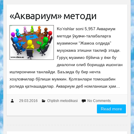
«Аквариум» методи
Ko‘rishlar soni 5,957 Аквариум
методи ўқувчи-талабаларга
муаммони “Жамоа олдида”
муҳокама этишни таклиф этади.
Гуруҳ муаммо бўйича у ёки бу
диалогни олиб боришда ишонган
иштирокчини танлайди. Баъзида бу бир нечта
хоҳловчилар бўлиши мумкин. Қолганлари томошабин
ролида қатнашадилар. Аквариум деб номланиши ҳам…
29.03.2016
O'qitish metodikasi
No Comments
Read more