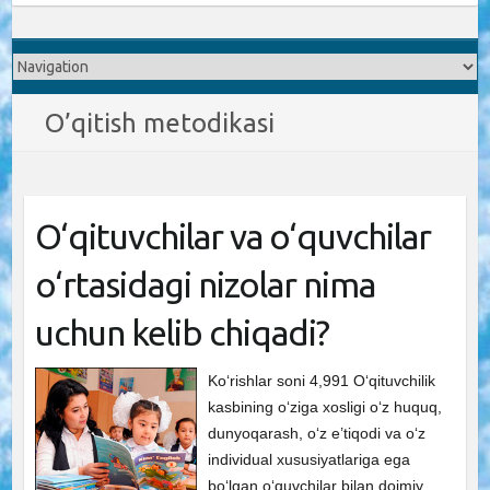
O’qitish metodikasi
O‘qituvchilar va o‘quvchilar
o‘rtasidagi nizolar nima
uchun kelib chiqadi?
Ko‘rishlar soni 4,991 O‘qituvchilik
kasbining o‘ziga xosligi o‘z huquq,
dunyoqarash, o‘z e’tiqodi va o‘z
individual xususiyatlariga ega
bo‘lgan o‘quvchilar bilan doimiy