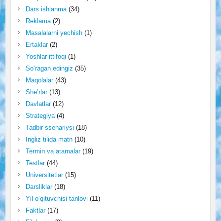
Dars ishlanma
(34)
Reklama
(2)
Masalalarni yechish
(1)
Ertaklar
(2)
Yoshlar ittifoqi
(1)
So‘ragan edingiz
(35)
Maqolalar
(43)
She’rlar
(13)
Davlatlar
(12)
Strategiya
(4)
Tadbir ssenariysi
(18)
Ingliz tilida matn
(10)
Termin va atamalar
(19)
Testlar
(44)
Universitetlar
(15)
Darsliklar
(18)
Yil o‘qituvchisi tanlovi
(11)
Faktlar
(17)