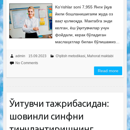
Ko‘rishlar soni 7,955 Янги ўқув
йили бошланишигаям жуда оз
вақт қолмоқда. Мактабга энди
келган, ёш ўқитувчилар учун
фойдали, керак бўладиган
маслаҳатлар билан бўлишамиз…
admin
15.09.2023
O'qitish metodikasi
,
Mahorat maktabi
No Comments
Read more
Ўқитувчи тажрибасидан:
шовқинли синфни
тинчлантиришнинг