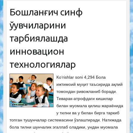
Бошланғич синф
ўқувчиларини
тарбиялашда
инновацион
технологиялар
Ko‘rishlar soni 4,294 Бола
ижтимоий муҳит таъсирида ақлий
томондан ривожланиб боради.
Теварак-атрофдаги кишилар
билан муомала қилиш жараёнида
у тилни ва у билан бирга таркиб
топган тушунчалар системасини ўзлаштиради. Натижада
бола тилни шунчалик эгаллаб оладики, ундан муомала