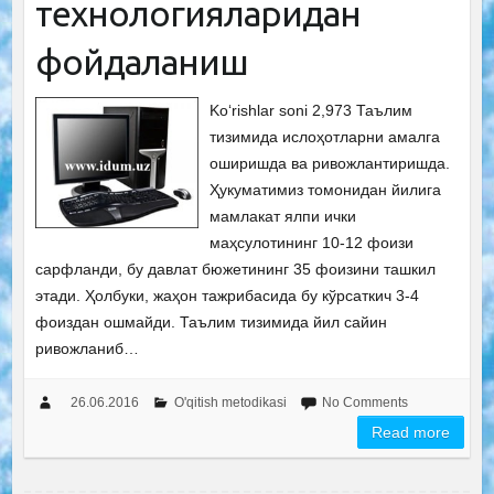
технологияларидан
фойдаланиш
Ko‘rishlar soni 2,973 Таълим
тизимида ислоҳотларни амалга
оширишда ва ривожлантиришда.
Ҳукуматимиз томонидан йилига
мамлакат ялпи ички
маҳсулотининг 10-12 фоизи
сарфланди, бу давлат бюжетининг 35 фоизини ташкил
этади. Ҳолбуки, жаҳон тажрибасида бу кўрсаткич 3-4
фоиздан ошмайди. Таълим тизимида йил сайин
ривожланиб…
26.06.2016
O'qitish metodikasi
No Comments
Read more