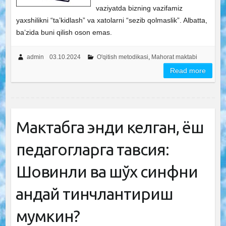
vaziyatda bizning vazifamiz
yaxshilikni “ta’kidlash” va xatolarni “sezib qolmaslik”. Albatta,
ba’zida buni qilish oson emas.
admin
03.10.2024
O'qitish metodikasi
,
Mahorat maktabi
Read more
Мактабга энди келган, ёш
педагогларга тавсия:
Шовқинли ва шўх синфни
қандай тинчлантириш
мумкин?