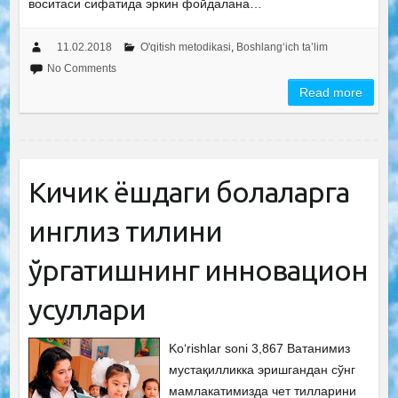
воситаси сифатида эркин фойдалана…
11.02.2018
O'qitish metodikasi
,
Boshlang‘ich ta’lim
No Comments
Read more
Кичик ёшдаги болаларга
инглиз тилини
ўргатишнинг инновацион
усуллари
Ko‘rishlar soni 3,867 Ватанимиз
мустақилликка эришгандан сўнг
мамлакатимизда чет тилларини