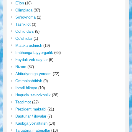
E’lon
(16)
Olimpiada
(87)
So‘rovnoma
(1)
Tashkilot
(3)
Ochiq dars
(9)
Qo‘shiqlar
(1)
Malaka oshirish
(19)
Imtihonga tayyorgarlik
(63)
Foydali veb saytlar
(6)
Nizom
(37)
Abituriyentga yordam
(72)
Ommalashtirish
(9)
Ibratli hikoya
(10)
Huquqiy savodxonlik
(28)
Taqdimot
(22)
Prezident maktabi
(21)
Dasturlar / ilovalar
(7)
Kasbga yo'naltirish
(14)
Tarqatma materiallar
(13)