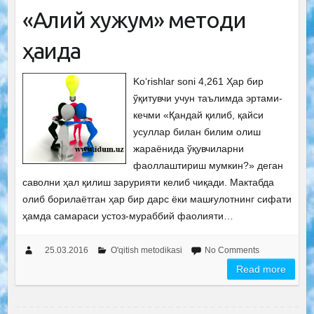
«Ақлий хужум» методи
ҳақида
Ko‘rishlar soni 4,261 Ҳар бир
ўқитувчи учун таълимда эртами-
кечми «Қандай қилиб, қайси
усуллар билан билим олиш
жараёнида ўқувчиларни
фаоллаштириш мумкин?» деган
саволни ҳал қилиш зарурияти келиб чиқади. Мактабда
олиб борилаётган ҳар бир дарс ёки машғулотнинг сифати
ҳамда самараси устоз-мураббий фаолияти…
25.03.2016
O'qitish metodikasi
No Comments
Read more