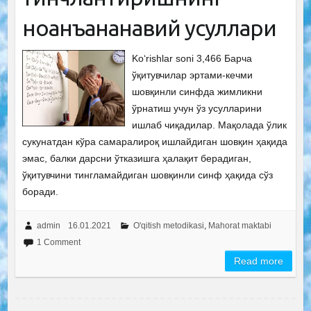
ноанъананавий усуллари
Ko‘rishlar soni 3,466 Барча
ўқитувчилар эртами-кечми
шовқинли синфда жимликни
ўрнатиш учун ўз усулларини
ишлаб чиқадилар. Мақолада ўлик
сукунатдан кўра самаралироқ ишлайдиган шовқин ҳақида
эмас, балки дарсни ўтказишга ҳалақит берадиган,
ўқитувчини тингламайдиган шовқинли синф ҳақида сўз
боради.
admin
16.01.2021
O'qitish metodikasi
,
Mahorat maktabi
1 Comment
Read more