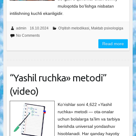
muloqotda bo‘lishga nisbatan
intilishning kuchli ekanligidir.
admin
16.10.2024
O'qitish metodikasi
,
Maktab psixologiga
No Comments
Read more
“Yashil ruchka» metodi”
(video)
Ko‘rishlar soni 4,622 «Yashil
ruchka» metodi — ota-onalar
uchun bolalarga ta’lim va tarbiya
berishda universal yondashuv
hisoblanadi. Har qanday hayotiy