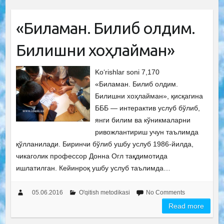
«Биламан. Билиб олдим.
Билишни хоҳлайман»
Ko‘rishlar soni 7,170
«Биламан. Билиб олдим.
Билишни хоҳлайман», қисқагина
БББ — интерактив услуб бўлиб,
янги билим ва кўникмаларни
ривожлантириш учун таълимда
қўлланилади. Биринчи бўлиб ушбу услуб 1986-йилда,
чикаголик профессор Донна Огл тақдимотида
ишлатилган. Кейинроқ ушбу услуб таълимда…
05.06.2016
O'qitish metodikasi
No Comments
Read more