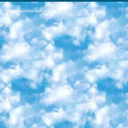
Образовательный портал
РЕСПУБЛИКА УЗБЕКИСТАН МИНИСТРЕРСТВО ДОШКОЛЬНОГО И ШКОЛЬНОГО ОБРАЗОВАНИЯ КОМАНДА в общеобразовательных учреждениях в 2023-2024 учебном году организация и проведение итоговой государственной аттестации обучающихся о Министра дошкольного и школьного образования Республики Узбекистан от 4 марта 2008 года (постановлением Минюста от 20 марта 2008 года № 1778 государственной регистрации) «Итоговое состояние учащихся общего среднего образования на основании положения об утверждении положения об аттестации общего среднего образования выпускной экзамен студентов в образовательных учреждениях в 2023-2024 учебном году В целях организации и прохождения аттестации приказываю: 1. Следующее: перечень предметов, по которым будет проводиться итоговая государственная аттестация и экзамен формы перевода согласно приложению 1; сертификаты международного образца, оценивающие уровень владения иностранными языками перечень согласно приложению 2; 2. Педагогический при специализированных образовательных учреждениях. научно-практический центр квалификации и международной оценки (Д.Давидова) 2024 г. До 25 марта: задания по предметам, по которым будет проводиться итоговая аттестация разработка и утверждение технических условий; итоговая аттестация на основании разработанного предметного задания разработка вопросов по предметам (устно и письменно), экзамен передача; общеобразовательные средние школы и специальные учебные заведения учащиеся выпускных классов школ и интернатов в агентской системе подготовка базы данных экзаменационных материалов и критериев оценки; перевод базы экзаменационных материалов на все языки обучения подать в Республиканский образовательный центр для изготовления; варианты экзаменов на основе разработанных контрольных материалов пусть будут поставлены задачи формирования. 3. Республиканский образовательный центр (Ш.Худайкулов) до 5 апреля 2024 года. до: база данных предоставленных экзаменационных материалов на все языки обучения перевод и экспертиза; для слепых, слабовидящих, глухих, слабослышащих и умственно отсталых детей учащиеся выпускных классов специализированных школ и школ-интернатов база данных экзаменационных материалов на всех преподаваемых языках подготовка критериев оценки; специализированные школы для умственно отсталых детей и технологии для учащихся выпускных классов школ-интернатов разработка соответствующих рекомендаций и критериев проведения ЕГЭ по естествознанию давать задания. 4. Педагогический при специализированных образовательных учреждениях. Научно-практический центр навыков и международной оценки (Д.Давидова), Республика образовательный центр (Худайкулов Ш.) итоговый государственный аттестационный экзамен ориентирован на творческое и логическое мышление при подготовке базы материалов учитывать введение заданий. 5. Следует отметить, что: сертификат государственного образца о знании общеобразовательного предмета и как минимум национальный уровень B1 по предметам на иностранных языках, указанным в Приложении 2. или международно признанный сертификат эквивалентного уровня студенты, изучающие определенный предмет, освобождаются от экзамена; по соответствующим предметам запланирована итоговая государственная аттестация за день до дня, путем жеребьевки Рабочей группой (в письменной форме по предметам, проводимым в форме) из числа сформированных вариантов выбрано 2 варианта; 2 выбранных варианта экзамена анонсированы на официальном сайте министерства и все выпускники по всей стране на основе этих вариантов проводит итоговую государственную аттестацию. 6. Государственное образование учащихся средних общеобразовательных учреждений. знания в соответствии с квалификационными требованиями, которые необходимо приобрести на основании стандартов итоговый (выпускной) контроль для 9 и 11 классов в целях тестирования Экзамены (далее – экзамены) состоят из предметов, перечисленных в приложении 1. будет сделано. 7. Экзамены пройдут с 26 мая по 15 июня 2024 г. (кроме науки физического воспитания). 8. Физическая для учащихся 9 классов общесредних образовательных учреждений. Экзамены по предмету «Образование, квалификация медицина» 1-6 мая 2024 года. сотрудники перевести под присмотр (с отклонениями в физическом или умственном развитии) специализированная школа для детей, школы-интернаты и со сколиозом школы-интернаты санаторного типа для больных детей исключены). 9. Он был слепым, слабовидящим и имел нарушения опорно-двигательного аппарата. экзамены в специализированных школах и интернатах для детей должны проводиться исходя из требований, предъявляемых к общеобразовательным учреждениям (физкультура кроме науки). 10. Специализированная школа для глухих и слабослышащих детей. и экзамены в интернатах и быть реализован в виде письменного теста по математике. 11. Специальность для умственно отсталых детей. Для 9 класса Родной язык и литературное письмо Государственный язык (язык обучения – узбекский). для неклассов) написано Математическое письмо Письменная/устная история Узбекистана Физическое воспитание практично Итоговый контроль Для 11 класса Написание родного языка и литературы (эссе) Математическое письмо Узбекский язык (обучение на узбекском языке) не посещающее общее среднее образование для учреждений)/Образовательное учреждение выбор письменный и устный Иностранный язык письменный/устный Письменная/устная история Узбекистана *По выбору студента:  Химия  Физика  Основы государственного права  География 10 бесплатных образовательных ресурсов - Мы составили подборку онлайн-проектов с интерактивными упражнениями, видеолекциями и статьями. Они помогут вам обрести новые и освежить старые знания бесплатно. 1. «ИНТУИТ» Старейшая образовательная площадка Рунета. Здесь вы найдёте сотни текстовых и видеокурсов на десятки различных тем — от программирования до психологии. Многие курсы подготовлены российскими университетами и крупными международными компаниями вроде Intel и Microsoft. Самостоятельное обучение бесплатное, но желающие могут оплатить услуги персональных наставников. 2. «Смартия» знакомит с актуальными профессиями и подсказывает, как им обучаться. Выбрав заинтересовавшую вас специальность — SMM-специалист, фотограф, веб-дизайнер или другую, — увидите список необходимых для неё умений. Чтобы вы могли освоить их самостоятельно, для каждого умения площадка отображает подборку ссылок на учебные материалы. Хотя «Смартия» ориентируется на русскоязычную аудиторию, часть контента всё же доступна только на английском. 3. «Лекторий Физтеха» Проект Московского физико-технического института (Физтеха). С его помощью вы можете смотреть онлайн серии лекций, записанные на видео в этом вузе. В числе доступных предметов — физика, биология, химия, информационные технологии и другие. К некоторым лекциям администрация ресурса прилагает готовые конспекты, которые можно скачивать в PDF-формате. 4. ITMOcourses Онлайн-площадка Санкт-Петербургского национального исследовательского университета информационных технологий, механики и оптики (ИТМО). Ресурс предоставляет свободный доступ к курсам, разработанным в этом вузе. Каталог материалов разбит на четыре категории: «Оптические системы и технологии», «Приборостроение и робототехника», «Информационные технологии» и «Биотехнологии». Курсы состоят из видеолекций, интерактивных демонстраций и заданий. 5. «КиберЛенинка» Электронная научная библиотека открытого доступа. Каталог площадки регулярно обрастает текстами статей из различных научных изданий. Сгруппированные по журналам и рубрикам публикации можно читать онлайн или скачивать целиком в PDF-формате. Проект нацелен на популяризацию науки за счёт открытого доступа к качественной информации. 6. «ПостНаука» На этом ресурсе публикуют подборки видеолекций, составленные экспертами из разных отраслей и объединённые общими темами. Среди них, к примеру, есть серии «Биоинформатика и геномика», «Культура средневековой Скандинавии» и Cinema Studies о теории кино. Каждая подборка лекций — логически связанная история, рассказанная экспертом от первого лица. Кроме того, на сайте появляются научно-образовательные статьи и тесты на разные темы. 7. «Newочём» Команда проекта «Newочём» отбирает самые интересные тексты из англоязычных СМИ и переводит те из них, за которые голосуют участники сообщества «ВКонтакте». По большей части это научно-популярные статьи. Редакторы придумывают лишь заголовки, в остальном содержание переводов соответствует оригиналам. Полные тексты можно читать прямо в социальной сети. 8. InternetUrok Онлайн-база материалов по основным дисциплинам школьной программы. Информация на сайте структурирована по классам, предметам и темам (урокам). Каждый урок состоит из видеолекций и конспектов. Есть также интерактивные тренажёры и тесты для закрепления пройденного материала. Даже если вы давно окончили школу, возможность повторить программу старших классов всегда может пригодиться. 9. Edutainme Ещё один ресурс об образовании. В отличие от Newtonew, как мне кажется, Edutainme больше ориентируется на представителей индустрии: педагогов, предпринимателей, разработчиков образовательных проектов. Но и любой, кто просто стремится к саморазвитию, найдёт на сайте много полезного и интересного для себя. Например, информацию о новых курсах и образовательных сервисах. 10. Newtonew Онлайн-медиа об образовании и обучении в широком смысле. Авторы Newtonew пишут об инструментах, заведениях, тактиках и стратегиях, которые помогают учить других и получать новые знания самостоятельно. На этой площадке вы найдёте новости, обзоры, аналитические мат