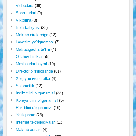
Videodars
(38)
Sport turlari
(9)
Viktorina
(3)
Bola tarbiyasi
(23)
Maktab direktoriga
(12)
Lavozim yo'riqnomasi
(7)
Maktabgacha ta’lim
(4)
O‘lchov birliklari
(5)
Mashhurlar hayoti
(19)
Direktor o‘rinbosariga
(61)
Xorijiy universitetlar
(4)
Salomatlik
(12)
Ingliz tilini o‘rganamiz!
(44)
Koreys tilini o‘rganamiz!
(5)
Rus tilini o‘rganamiz!
(16)
Yo‘riqnoma
(23)
Internet texnologiyalari
(13)
Maktab xonasi
(4)