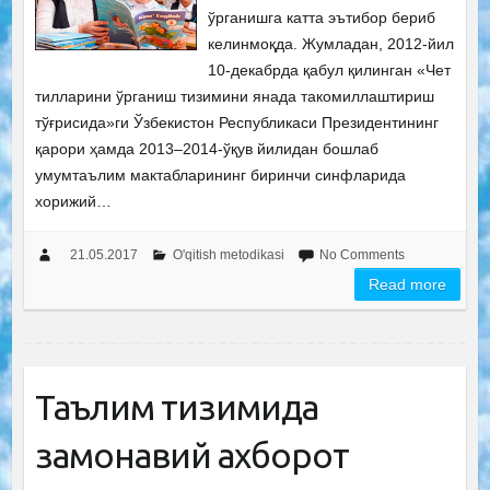
ўрганишга катта эътибор бериб
келинмоқда. Жумладан, 2012-йил
10-декабрда қабул қилинган «Чет
тилларини ўрганиш тизимини янада такомиллаштириш
тўғрисида»ги Ўзбекистон Республикаси Президентининг
қарори ҳамда 2013–2014-ўқув йилидан бошлаб
умумтаълим мактабларининг биринчи синфларида
хорижий…
21.05.2017
O'qitish metodikasi
No Comments
Read more
Таълим тизимида
замонавий ахборот