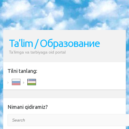
Ta’lim / Образование
Ta’limga va tarbiyaga oid portal
Tilni tanlang:
Nimani qidiramiz?
Search