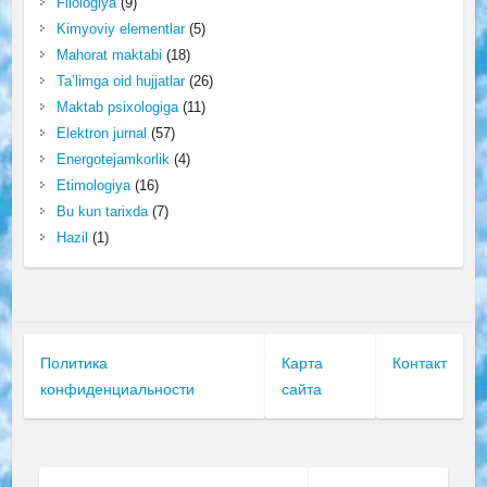
Filologiya
(9)
Kimyoviy elementlar
(5)
Mahorat maktabi
(18)
Ta’limga oid hujjatlar
(26)
Maktab psixologiga
(11)
Elektron jurnal
(57)
Energotejamkorlik
(4)
Etimologiya
(16)
Bu kun tarixda
(7)
Hazil
(1)
Политика
Карта
Контакт
конфиденциальности
сайта