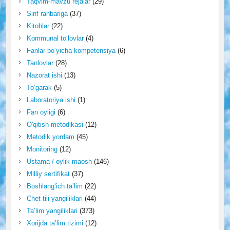
Taqvim-mavzu rejalar
(29)
Sinf rahbariga
(37)
Kitoblar
(22)
Kommunal to‘lovlar
(4)
Fanlar bo‘yicha kompetensiya
(6)
Tanlovlar
(28)
Nazorat ishi
(13)
To‘garak
(5)
Laboratoriya ishi
(1)
Fan oyligi
(6)
O'qitish metodikasi
(12)
Metodik yordam
(45)
Monitoring
(12)
Ustama / oylik maosh
(146)
Milliy sertifikat
(37)
Boshlang‘ich ta’lim
(22)
Chet tili yangiliklari
(44)
Ta’lim yangiliklari
(373)
Xorijda ta’lim tizimi
(12)