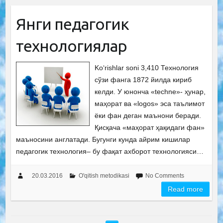
Янги педагогик
технологиялар
Ko‘rishlar soni 3,410 Технология
сўзи фанга 1872 йилда кириб
келди. У юнонча «techne»- ҳунар,
маҳорат ва «logos» эса таълимот
ёки фан деган маънони беради.
Қисқача «маҳорат ҳақидаги фан»
маъносини англатади. Бугунги кунда айрим кишилар
педагогик технология– бу фақат ахборот технологияси…
20.03.2016
O'qitish metodikasi
No Comments
Read more