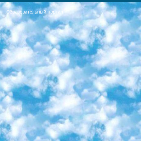
Образовательный портал
РЕСПУБЛИКА УЗБЕКИСТАН МИНИСТРЕРСТВО ДОШКОЛЬНОГО И ШКОЛЬНОГО ОБРАЗОВАНИЯ КОМАНДА в общеобразовательных учреждениях в 2023-2024 учебном году организация и проведение итоговой государственной аттестации обучающихся о Министра дошкольного и школьного образования Республики Узбекистан от 4 марта 2008 года (постановлением Минюста от 20 марта 2008 года № 1778 государственной регистрации) «Итоговое состояние учащихся общего среднего образования на основании положения об утверждении положения об аттестации общего среднего образования выпускной экзамен студентов в образовательных учреждениях в 2023-2024 учебном году В целях организации и прохождения аттестации приказываю: 1. Следующее: перечень предметов, по которым будет проводиться итоговая государственная аттестация и экзамен формы перевода согласно приложению 1; сертификаты международного образца, оценивающие уровень владения иностранными языками перечень согласно приложению 2; 2. Педагогический при специализированных образовательных учреждениях. научно-практический центр квалификации и международной оценки (Д.Давидова) 2024 г. До 25 марта: задания по предметам, по которым будет проводиться итоговая аттестация разработка и утверждение технических условий; итоговая аттестация на основании разработанного предметного задания разработка вопросов по предметам (устно и письменно), экзамен передача; общеобразовательные средние школы и специальные учебные заведения учащиеся выпускных классов школ и интернатов в агентской системе подготовка базы данных экзаменационных материалов и критериев оценки; перевод базы экзаменационных материалов на все языки обучения подать в Республиканский образовательный центр для изготовления; варианты экзаменов на основе разработанных контрольных материалов пусть будут поставлены задачи формирования. 3. Республиканский образовательный центр (Ш.Худайкулов) до 5 апреля 2024 года. до: база данных предоставленных экзаменационных материалов на все языки обучения перевод и экспертиза; для слепых, слабовидящих, глухих, слабослышащих и умственно отсталых детей учащиеся выпускных классов специализированных школ и школ-интернатов база данных экзаменационных материалов на всех преподаваемых языках подготовка критериев оценки; специализированные школы для умственно отсталых детей и технологии для учащихся выпускных классов школ-интернатов разработка соответствующих рекомендаций и критериев проведения ЕГЭ по естествознанию давать задания. 4. Педагогический при специализированных образовательных учреждениях. Научно-практический центр навыков и международной оценки (Д.Давидова), Республика образовательный центр (Худайкулов Ш.) итоговый государственный аттестационный экзамен ориентирован на творческое и логическое мышление при подготовке базы материалов учитывать введение заданий. 5. Следует отметить, что: сертификат государственного образца о знании общеобразовательного предмета и как минимум национальный уровень B1 по предметам на иностранных языках, указанным в Приложении 2. или международно признанный сертификат эквивалентного уровня студенты, изучающие определенный предмет, освобождаются от экзамена; по соответствующим предметам запланирована итоговая государственная аттестация за день до дня, путем жеребьевки Рабочей группой (в письменной форме по предметам, проводимым в форме) из числа сформированных вариантов выбрано 2 варианта; 2 выбранных варианта экзамена анонсированы на официальном сайте министерства и все выпускники по всей стране на основе этих вариантов проводит итоговую государственную аттестацию. 6. Государственное образование учащихся средних общеобразовательных учреждений. знания в соответствии с квалификационными требованиями, которые необходимо приобрести на основании стандартов итоговый (выпускной) контроль для 9 и 11 классов в целях тестирования Экзамены (далее – экзамены) состоят из предметов, перечисленных в приложении 1. будет сделано. 7. Экзамены пройдут с 26 мая по 15 июня 2024 г. (кроме науки физического воспитания). 8. Физическая для учащихся 9 классов общесредних образовательных учреждений. Экзамены по предмету «Образование, квалификация медицина» 1-6 мая 2024 года. сотрудники перевести под присмотр (с отклонениями в физическом или умственном развитии) специализированная школа для детей, школы-интернаты и со сколиозом школы-интернаты санаторного типа для больных детей исключены). 9. Он был слепым, слабовидящим и имел нарушения опорно-двигательного аппарата. экзамены в специализированных школах и интернатах для детей должны проводиться исходя из требований, предъявляемых к общеобразовательным учреждениям (физкультура кроме науки). 10. Специализированная школа для глухих и слабослышащих детей. и экзамены в интернатах и быть реализован в виде письменного теста по математике. 11. Специальность для умственно отсталых детей. Для 9 класса Родной язык и литературное письмо Государственный язык (язык обучения – узбекский). для неклассов) написано Математическое письмо Письменная/устная история Узбекистана Физическое воспитание практично Итоговый контроль Для 11 класса Написание родного языка и литературы (эссе) Математическое письмо Узбекский язык (обучение на узбекском языке) не посещающее общее среднее образование для учреждений)/Образовательное учреждение выбор письменный и устный Иностранный язык письменный/устный Письменная/устная история Узбекистана *По выбору студента:  Химия  Физика  Основы государственного права  География 10 бесплатных образовательных ресурсов - Мы составили подборку онлайн-проектов с интерактивными упражнениями, видеолекциями и статьями. Они помогут вам обрести новые и освежить старые знания бесплатно. 1. «ИНТУИТ» Старейшая образовательная площадка Рунета. Здесь вы найдёте сотни текстовых и видеокурсов на десятки различных тем — от программирования до психологии. Многие курсы подготовлены российскими университетами и крупными международными компаниями вроде Intel и Microsoft. Самостоятельное обучение бесплатное, но желающие могут оплатить услуги персональных наставников. 2. «Смартия» знакомит с актуальными профессиями и подсказывает, как им обучаться. Выбрав заинтересовавшую вас специальность — SMM-специалист, фотограф, веб-дизайнер или другую, — увидите список необходимых для неё умений. Чтобы вы могли освоить их самостоятельно, для каждого умения площадка отображает подборку ссылок на учебные материалы. Хотя «Смартия» ориентируется на русскоязычную аудиторию, часть контента всё же доступна только на английском. 3. «Лекторий Физтеха» Проект Московского физико-технического института (Физтеха). С его помощью вы можете смотреть онлайн серии лекций, записанные на видео в этом вузе. В числе доступных предметов — физика, биология, химия, информационные технологии и другие. К некоторым лекциям администрация ресурса прилагает готовые конспекты, которые можно скачивать в PDF-формате. 4. ITMOcourses Онлайн-площадка Санкт-Петербургского национального исследовательского университета информационных технологий, механики и оптики (ИТМО). Ресурс предоставляет свободный доступ к курсам, разработанным в этом вузе. Каталог материалов разбит на четыре категории: «Оптические системы и технологии», «Приборостроение и робототехника», «Информационные технологии» и «Биотехнологии». Курсы состоят из видеолекций, интерактивных демонстраций и заданий. 5. «КиберЛенинка» Электронная научная библиотека открытого доступа. Каталог площадки регулярно обрастает текстами статей из различных научных изданий. Сгруппированные по журналам и рубрикам публикации можно читать онлайн или скачивать целиком в PDF-формате. Проект нацелен на популяризацию науки за счёт открытого доступа к качественной информации. 6. «ПостНаука» На этом ресурсе публикуют подборки видеолекций, составленные экспертами из разных отраслей и объединённые общими темами. Среди них, к примеру, есть серии «Биоинформатика и геномика», «Культура средневековой Скандинавии» и Cinema Studies о теории кино. Каждая подборка лекций — логически связанная история, рассказанная экспертом от первого лица. Кроме того, на сайте появляются научно-образовательные статьи и тесты на разные темы. 7. «Newочём» Команда проекта «Newочём» отбирает самые интересные тексты из англоязычных СМИ и переводит те из них, за которые голосуют участники сообщества «ВКонтакте». По большей части это научно-популярные статьи. Редакторы придумывают лишь заголовки, в остальном содержание переводов соответствует оригиналам. Полные тексты можно читать прямо в социальной сети. 8. InternetUrok Онлайн-база материалов по основным дисциплинам школьной программы. Информация на сайте структурирована по классам, предметам и темам (урокам). Каждый урок состоит из видеолекций и конспектов. Есть также интерактивные тренажёры и тесты для закрепления пройденного материала. Даже если вы давно окончили школу, возможность повторить программу старших классов всегда может пригодиться. 9. Edutainme Ещё один ресурс об образовании. В отличие от Newtonew, как мне кажется, Edutainme больше ориентируется на представителей индустрии: педагогов, предпринимателей, разработчиков образовательных проектов. Но и любой, кто просто стремится к саморазвитию, найдёт на сайте много полезного и интересного для себя. Например, информацию о новых курсах и образовательных сервисах. 10. Newtonew Онлайн-медиа об образовании и обучении в широком смысле. Авторы Newtonew пишут об инструментах, заведениях, тактиках и стратегиях, которые помогают учить других и получать новые знания самостоятельно. На этой площадке вы найдёте новости, обзоры, аналитические мат