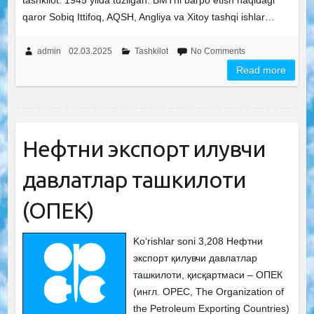
tashkilot. 1945 yilda tuzilgan. BMTni barpo etish haqidagi
qaror Sobiq Ittifoq, AQSH, Angliya va Xitoy tashqi ishlar…
admin
02.03.2025
Tashkilot
No Comments
Read more
Нефтни экспорт қилувчи
давлатлар ташкилоти
(ОПЕК)
Ko‘rishlar soni 3,208 Нефтни
экспорт қилувчи давлатлар
ташкилоти, қисқартмаси – ОПЕК
(ингл. OPEC, The Organization of
the Petroleum Exporting Countries)