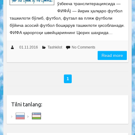
ўзбекча транслитерациясида —
ФИФА́) — йирик ҳалқаро футбол
ташкилоти бўлиб, футбол, футзал ва пляж футболи
бўйича асосий футбол бошқарув ташкилоти ҳисобланади.
ФИФА қароргоҳи швейцариянинг Цюрих шаҳрида…
01.11.2016
Tashkilot
No Comments
Read more
1
Tilni tanlang: