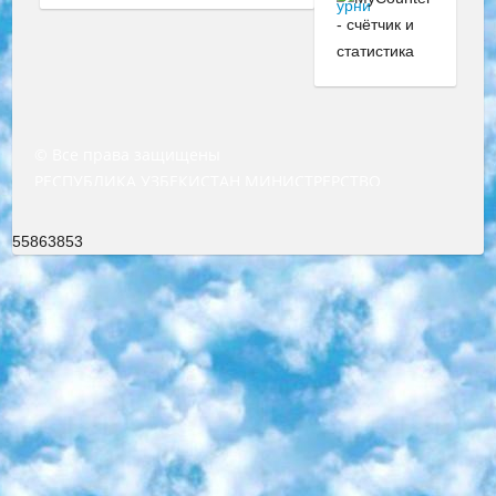
© Все права защищены
РЕСПУБЛИКА УЗБЕКИСТАН МИНИСТРЕРСТВО ДОШКОЛЬНОГО И ШКОЛЬНОГО ОБРАЗОВАНИЯ КОМАНДА в общеобразовательных учреждениях в 2023-2024 учебном году организация и проведение итоговой государственной аттестации обучающихся о Министра дошкольного и школьного образования Республики Узбекистан от 4 марта 2008 года (постановлением Минюста от 20 марта 2008 года № 1778 государственной регистрации) «Итоговое состояние учащихся общего среднего образования на основании положения об утверждении положения об аттестации общего среднего образования выпускной экзамен студентов в образовательных учреждениях в 2023-2024 учебном году В целях организации и прохождения аттестации приказываю: 1. Следующее: перечень предметов, по которым будет проводиться итоговая государственная аттестация и экзамен формы перевода согласно приложению 1; сертификаты международного образца, оценивающие уровень владения иностранными языками перечень согласно приложению 2; 2. Педагогический при специализированных образовательных учреждениях. научно-практический центр квалификации и международной оценки (Д.Давидова) 2024 г. До 25 марта: задания по предметам, по которым будет проводиться итоговая аттестация разработка и утверждение технических условий; итоговая аттестация на основании разработанного предметного задания разработка вопросов по предметам (устно и письменно), экзамен передача; общеобразовательные средние школы и специальные учебные заведения учащиеся выпускных классов школ и интернатов в агентской системе подготовка базы данных экзаменационных материалов и критериев оценки; перевод базы экзаменационных материалов на все языки обучения подать в Республиканский образовательный центр для изготовления; варианты экзаменов на основе разработанных контрольных материалов пусть будут поставлены задачи формирования. 3. Республиканский образовательный центр (Ш.Худайкулов) до 5 апреля 2024 года. до: база данных предоставленных экзаменационных материалов на все языки обучения перевод и экспертиза; для слепых, слабовидящих, глухих, слабослышащих и умственно отсталых детей учащиеся выпускных классов специализированных школ и школ-интернатов база данных экзаменационных материалов на всех преподаваемых языках подготовка критериев оценки; специализированные школы для умственно отсталых детей и технологии для учащихся выпускных классов школ-интернатов разработка соответствующих рекомендаций и критериев проведения ЕГЭ по естествознанию давать задания. 4. Педагогический при специализированных образовательных учреждениях. Научно-практический центр навыков и международной оценки (Д.Давидова), Республика образовательный центр (Худайкулов Ш.) итоговый государственный аттестационный экзамен ориентирован на творческое и логическое мышление при подготовке базы материалов учитывать введение заданий. 5. Следует отметить, что: сертификат государственного образца о знании общеобразовательного предмета и как минимум национальный уровень B1 по предметам на иностранных языках, указанным в Приложении 2. или международно признанный сертификат эквивалентного уровня студенты, изучающие определенный предмет, освобождаются от экзамена; по соответствующим предметам запланирована итоговая государственная аттестация за день до дня, путем жеребьевки Рабочей группой (в письменной форме по предметам, проводимым в форме) из числа сформированных вариантов выбрано 2 варианта; 2 выбранных варианта экзамена анонсированы на официальном сайте министерства и все выпускники по всей стране на основе этих вариантов проводит итоговую государственную аттестацию. 6. Государственное образование учащихся средних общеобразовательных учреждений. знания в соответствии с квалификационными требованиями, которые необходимо приобрести на основании стандартов итоговый (выпускной) контроль для 9 и 11 классов в целях тестирования Экзамены (далее – экзамены) состоят из предметов, перечисленных в приложении 1. будет сделано. 7. Экзамены пройдут с 26 мая по 15 июня 2024 г. (кроме науки физического воспитания). 8. Физическая для учащихся 9 классов общесредних образовательных учреждений. Экзамены по предмету «Образование, квалификация медицина» 1-6 мая 2024 года. сотрудники перевести под присмотр (с отклонениями в физическом или умственном развитии) специализированная школа для детей, школы-интернаты и со сколиозом школы-интернаты санаторного типа для больных детей исключены). 9. Он был слепым, слабовидящим и имел нарушения опорно-двигательного аппарата. экзамены в специализированных школах и интернатах для детей должны проводиться исходя из требований, предъявляемых к общеобразовательным учреждениям (физкультура кроме науки). 10. Специализированная школа для глухих и слабослышащих детей. и экзамены в интернатах и быть реализован в виде письменного теста по математике. 11. Специальность для умственно отсталых детей. Для 9 класса Родной язык и литературное письмо Государственный язык (язык обучения – узбекский). для неклассов) написано Математическое письмо Письменная/устная история Узбекистана Физическое воспитание практично Итоговый контроль Для 11 класса Написание родного языка и литературы (эссе) Математическое письмо Узбекский язык (обучение на узбекском языке) не посещающее общее среднее образование для учреждений)/Образовательное учреждение выбор письменный и устный Иностранный язык письменный/устный Письменная/устная история Узбекистана *По выбору студента:  Химия  Физика  Основы государственного права  География 10 бесплатных образовательных ресурсов - Мы составили подборку онлайн-проектов с интерактивными упражнениями, видеолекциями и статьями. Они помогут вам обрести новые и освежить старые знания бесплатно. 1. «ИНТУИТ» Старейшая образовательная площадка Рунета. Здесь вы найдёте сотни текстовых и видеокурсов на десятки различных тем — от программирования до психологии. Многие курсы подготовлены российскими университетами и крупными международными компаниями вроде Intel и Microsoft. Самостоятельное обучение бесплатное, но желающие могут оплатить услуги персональных наставников. 2. «Смартия» знакомит с актуальными профессиями и подсказывает, как им обучаться. Выбрав заинтересовавшую вас специальность — SMM-специалист, фотограф, веб-дизайнер или другую, — увидите список необходимых для неё умений. Чтобы вы могли освоить их самостоятельно, для каждого умения площадка отображает подборку ссылок на учебные материалы. Хотя «Смартия» ориентируется на русскоязычную аудиторию, часть контента всё же доступна только на английском. 3. «Лекторий Физтеха» Проект Московского физико-технического института (Физтеха). С его помощью вы можете смотреть онлайн серии лекций, записанные на видео в этом вузе. В числе доступных предметов — физика, биология, химия, информационные технологии и другие. К некоторым лекциям администрация ресурса прилагает готовые конспекты, которые можно скачивать в PDF-формате. 4. ITMOcourses Онлайн-площадка Санкт-Петербургского национального исследовательского университета информационных технологий, механики и оптики (ИТМО). Ресурс предоставляет свободный доступ к курсам, разработанным в этом вузе. Каталог материалов разбит на четыре категории: «Оптические системы и технологии», «Приборостроение и робототехника», «Информационные технологии» и «Биотехнологии». Курсы состоят из видеолекций, интерактивных демонстраций и заданий. 5. «КиберЛенинка» Электронная научная библиотека открытого доступа. Каталог площадки регулярно обрастает текстами статей из различных научных изданий. Сгруппированные по журналам и рубрикам публикации можно читать онлайн или скачивать целиком в PDF-формате. Проект нацелен на популяризацию науки за счёт открытого доступа к качественной информации. 6. «ПостНаука» На этом ресурсе публикуют подборки видеолекций, составленные экспертами из разных отраслей и объединённые общими темами. Среди них, к примеру, есть серии «Биоинформатика и геномика», «Культура средневековой Скандинавии» и Cinema Studies о теории кино. Каждая подборка лекций — логически связанная история, рассказанная экспертом от первого лица. Кроме того, на сайте появляются научно-образовательные статьи и тесты на разные темы. 7. «Newочём» Команда проекта «Newочём» отбирает самые интересные тексты из англоязычных СМИ и переводит те из них, за которые голосуют участники сообщества «ВКонтакте». По большей части это научно-популярные статьи. Редакторы придумывают лишь заголовки, в остальном содержание переводов соответствует оригиналам. Полные тексты можно читать прямо в социальной сети. 8. InternetUrok Онлайн-база материалов по основным дисциплинам школьной программы. Информация на сайте структурирована по классам, предметам и темам (урокам). Каждый урок состоит из видеолекций и конспектов. Есть также интерактивные тренажёры и тесты для закрепления пройденного материала. Даже если вы давно окончили школу, возможность повторить программу старших классов всегда может пригодиться. 9. Edutainme Ещё один ресурс об образовании. В отличие от Newtonew, как мне кажется, Edutainme больше ориентируется на представителей индустрии: педагогов, предпринимателей, разработчиков образовательных проектов. Но и любой, кто просто стремится к саморазвитию, найдёт на сайте много полезного и интересного для себя. Например, информацию о новых курсах и образовательных сервисах. 10. Newtonew Онлайн-медиа об образовании и обучении в широком смысле. Авторы Newtonew пишут об инструментах, заведениях, тактиках и стратегиях, которые помогают учить других и получать новые знания самостоятельно. На этой площадке вы найдёте новости, обзоры, аналитические мате
55863853