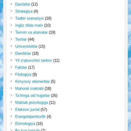
Davlatlar
(12)
Strategiya
(4)
Tadbir ssenariysi
(18)
Ingliz tilida matn
(10)
Termin va atamalar
(19)
Testlar
(44)
Universitetlar
(15)
Darsliklar
(18)
Yil o‘qituvchisi tanlovi
(11)
Faktlar
(17)
Filologiya
(9)
Kimyoviy elementlar
(5)
Mahorat maktabi
(18)
Ta’limga oid hujjatlar
(26)
Maktab psixologiga
(11)
Elektron jurnal
(57)
Energotejamkorlik
(4)
Etimologiya
(16)
Bu kun tarixda
(7)