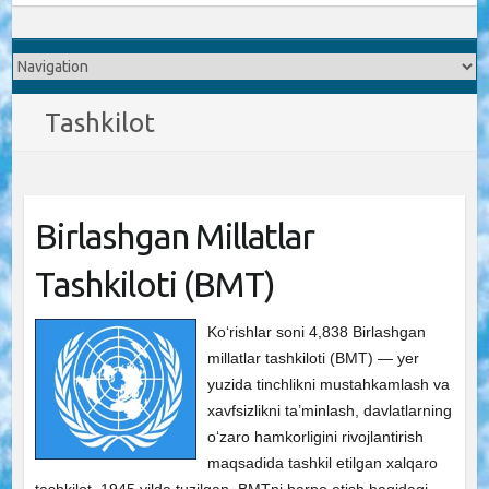
Tashkilot
Birlashgan Millatlar
Tashkiloti (BMT)
Ko‘rishlar soni 4,838 Birlashgan
millatlar tashkiloti (BMT) — yer
yuzida tinchlikni mustahkamlash va
xavfsizlikni ta’minlash, davlatlarning
o‘zaro hamkorligini rivojlantirish
maqsadida tashkil etilgan xalqaro