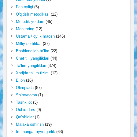
Fan oyligi
(6)
O'qitish metodikasi
(12)
Metodik yordam
(45)
Monitoring
(12)
Ustama / oylik maosh
(146)
Milliy sertifikat
(37)
Boshlang‘ich ta’lim
(22)
Chet tili yangiliklari
(44)
Ta’lim yangiliklari
(374)
Xorijda ta’lim tizimi
(12)
E’lon
(16)
Olimpiada
(87)
So‘rovnoma
(1)
Tashkilot
(3)
Ochiq dars
(9)
Qo‘shiqlar
(1)
Malaka oshirish
(19)
Imtihonga tayyorgarlik
(63)