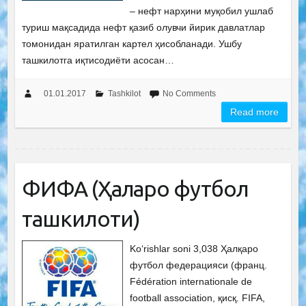
– нефт нарҳини муқобил ушлаб
туриш мақсадида нефт қазиб олувчи йирик давлатлар
томонидан яратилган картел ҳисобланади. Ушбу
ташкилотга иқтисодиёти асосан…
01.01.2017
Tashkilot
No Comments
Read more
ФИФА (Ҳалқаро футбол
ташкилоти)
Ko‘rishlar soni 3,038 Ҳалқаро
футбол федерацияси (франц.
Fédération internationale de
football association, қисқ. FIFA,