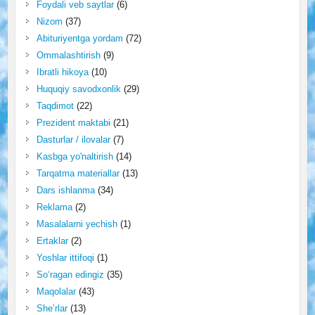
Foydali veb saytlar
(6)
Nizom
(37)
Abituriyentga yordam
(72)
Ommalashtirish
(9)
Ibratli hikoya
(10)
Huquqiy savodxonlik
(29)
Taqdimot
(22)
Prezident maktabi
(21)
Dasturlar / ilovalar
(7)
Kasbga yo'naltirish
(14)
Tarqatma materiallar
(13)
Dars ishlanma
(34)
Reklama
(2)
Masalalarni yechish
(1)
Ertaklar
(2)
Yoshlar ittifoqi
(1)
So‘ragan edingiz
(35)
Maqolalar
(43)
She’rlar
(13)