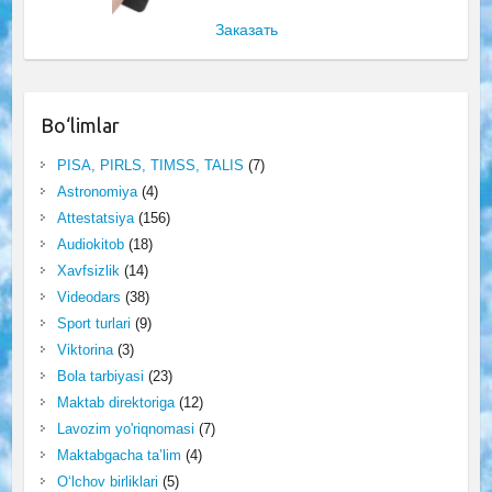
Заказать
Bo‘limlar
PISA, PIRLS, TIMSS, TALIS
(7)
Astronomiya
(4)
Attestatsiya
(156)
Audiokitob
(18)
Xavfsizlik
(14)
Videodars
(38)
Sport turlari
(9)
Viktorina
(3)
Bola tarbiyasi
(23)
Maktab direktoriga
(12)
Lavozim yo'riqnomasi
(7)
Maktabgacha ta’lim
(4)
O‘lchov birliklari
(5)