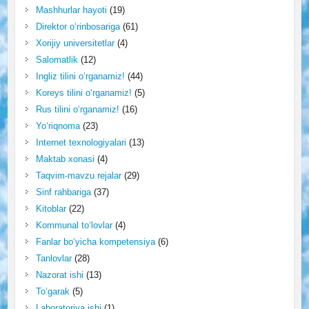
Mashhurlar hayoti
(19)
Direktor o‘rinbosariga
(61)
Xorijiy universitetlar
(4)
Salomatlik
(12)
Ingliz tilini o‘rganamiz!
(44)
Koreys tilini o‘rganamiz!
(5)
Rus tilini o‘rganamiz!
(16)
Yo‘riqnoma
(23)
Internet texnologiyalari
(13)
Maktab xonasi
(4)
Taqvim-mavzu rejalar
(29)
Sinf rahbariga
(37)
Kitoblar
(22)
Kommunal to‘lovlar
(4)
Fanlar bo‘yicha kompetensiya
(6)
Tanlovlar
(28)
Nazorat ishi
(13)
To‘garak
(5)
Laboratoriya ishi
(1)