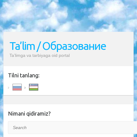
Ta’lim / Образование
Ta’limga va tarbiyaga oid portal
Tilni tanlang:
Nimani qidiramiz?
Search