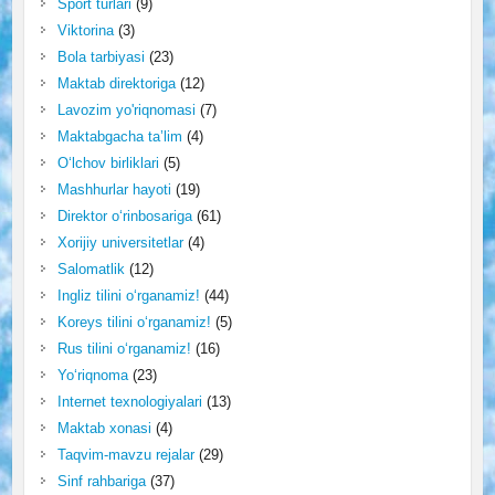
Sport turlari
(9)
Viktorina
(3)
Bola tarbiyasi
(23)
Maktab direktoriga
(12)
Lavozim yo'riqnomasi
(7)
Maktabgacha ta’lim
(4)
O‘lchov birliklari
(5)
Mashhurlar hayoti
(19)
Direktor o‘rinbosariga
(61)
Xorijiy universitetlar
(4)
Salomatlik
(12)
Ingliz tilini o‘rganamiz!
(44)
Koreys tilini o‘rganamiz!
(5)
Rus tilini o‘rganamiz!
(16)
Yo‘riqnoma
(23)
Internet texnologiyalari
(13)
Maktab xonasi
(4)
Taqvim-mavzu rejalar
(29)
Sinf rahbariga
(37)