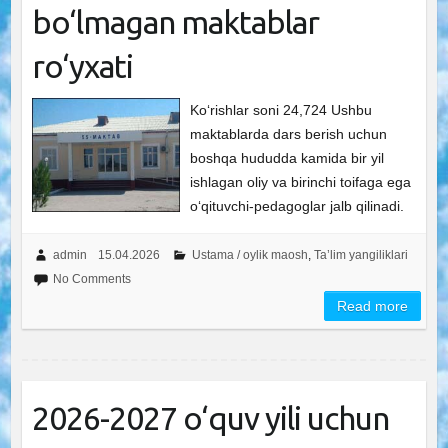
bo‘lmagan maktablar
ro‘yxati
Ko‘rishlar soni 24,724 Ushbu
maktablarda dars berish uchun
boshqa hududda kamida bir yil
ishlagan oliy va birinchi toifaga ega
o‘qituvchi-pedagoglar jalb qilinadi.
admin
15.04.2026
Ustama / oylik maosh
,
Ta’lim yangiliklari
No Comments
Read more
2026-2027 o‘quv yili uchun