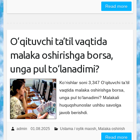
Read more
O‘qituvchi ta’til vaqtida
malaka oshirishga borsa,
unga pul to‘lanadimi?
Ko‘rishlar soni 3,347 O‘qituvchi ta’til
vaqtida malaka oshirishga borsa,
unga pul to‘lanadimi? Malakali
huquqshunoslar ushbu savolga
javob berishdi.
admin
01.08.2025
Ustama / oylik maosh
,
Malaka oshirish
Read more