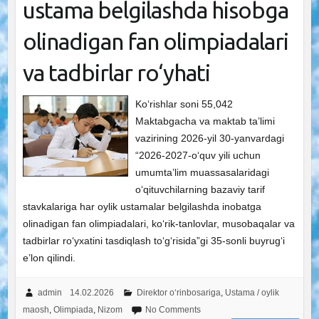
ustama belgilashda hisobga
olinadigan fan olimpiadalari
va tadbirlar ro‘yhati
Ko‘rishlar soni 55,042
Maktabgacha va maktab ta’limi
vazirining 2026-yil 30-yanvardagi
“2026-2027-o‘quv yili uchun
umumta’lim muassasalaridagi
o‘qituvchilarning bazaviy tarif
stavkalariga har oylik ustamalar belgilashda inobatga
olinadigan fan olimpiadalari, ko‘rik-tanlovlar, musobaqalar va
tadbirlar ro‘yxatini tasdiqlash toʻgʻrisida”gi 35-sonli buyrug‘i
e’lon qilindi.
admin
14.02.2026
Direktor o‘rinbosariga
,
Ustama / oylik
maosh
,
Olimpiada
,
Nizom
No Comments