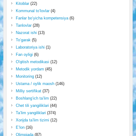
Kitoblar
(22)
Kommunal to‘lovlar
(4)
Fanlar bo‘yicha kompetensiya
(6)
Tanlovlar
(28)
Nazorat ishi
(13)
To‘garak
(5)
Laboratoriya ishi
(1)
Fan oyligi
(6)
O'qitish metodikasi
(12)
Metodik yordam
(45)
Monitoring
(12)
Ustama / oylik maosh
(146)
Milliy sertifikat
(37)
Boshlang‘ich ta’lim
(22)
Chet tili yangiliklari
(44)
Ta’lim yangiliklari
(374)
Xorijda ta’lim tizimi
(12)
E’lon
(16)
Olimpiada
(87)