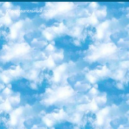
Образовательный портал
РЕСПУБЛИКА УЗБЕКИСТАН МИНИСТРЕРСТВО ДОШКОЛЬНОГО И ШКОЛЬНОГО ОБРАЗОВАНИЯ КОМАНДА в общеобразовательных учреждениях в 2023-2024 учебном году организация и проведение итоговой государственной аттестации обучающихся о Министра дошкольного и школьного образования Республики Узбекистан от 4 марта 2008 года (постановлением Минюста от 20 марта 2008 года № 1778 государственной регистрации) «Итоговое состояние учащихся общего среднего образования на основании положения об утверждении положения об аттестации общего среднего образования выпускной экзамен студентов в образовательных учреждениях в 2023-2024 учебном году В целях организации и прохождения аттестации приказываю: 1. Следующее: перечень предметов, по которым будет проводиться итоговая государственная аттестация и экзамен формы перевода согласно приложению 1; сертификаты международного образца, оценивающие уровень владения иностранными языками перечень согласно приложению 2; 2. Педагогический при специализированных образовательных учреждениях. научно-практический центр квалификации и международной оценки (Д.Давидова) 2024 г. До 25 марта: задания по предметам, по которым будет проводиться итоговая аттестация разработка и утверждение технических условий; итоговая аттестация на основании разработанного предметного задания разработка вопросов по предметам (устно и письменно), экзамен передача; общеобразовательные средние школы и специальные учебные заведения учащиеся выпускных классов школ и интернатов в агентской системе подготовка базы данных экзаменационных материалов и критериев оценки; перевод базы экзаменационных материалов на все языки обучения подать в Республиканский образовательный центр для изготовления; варианты экзаменов на основе разработанных контрольных материалов пусть будут поставлены задачи формирования. 3. Республиканский образовательный центр (Ш.Худайкулов) до 5 апреля 2024 года. до: база данных предоставленных экзаменационных материалов на все языки обучения перевод и экспертиза; для слепых, слабовидящих, глухих, слабослышащих и умственно отсталых детей учащиеся выпускных классов специализированных школ и школ-интернатов база данных экзаменационных материалов на всех преподаваемых языках подготовка критериев оценки; специализированные школы для умственно отсталых детей и технологии для учащихся выпускных классов школ-интернатов разработка соответствующих рекомендаций и критериев проведения ЕГЭ по естествознанию давать задания. 4. Педагогический при специализированных образовательных учреждениях. Научно-практический центр навыков и международной оценки (Д.Давидова), Республика образовательный центр (Худайкулов Ш.) итоговый государственный аттестационный экзамен ориентирован на творческое и логическое мышление при подготовке базы материалов учитывать введение заданий. 5. Следует отметить, что: сертификат государственного образца о знании общеобразовательного предмета и как минимум национальный уровень B1 по предметам на иностранных языках, указанным в Приложении 2. или международно признанный сертификат эквивалентного уровня студенты, изучающие определенный предмет, освобождаются от экзамена; по соответствующим предметам запланирована итоговая государственная аттестация за день до дня, путем жеребьевки Рабочей группой (в письменной форме по предметам, проводимым в форме) из числа сформированных вариантов выбрано 2 варианта; 2 выбранных варианта экзамена анонсированы на официальном сайте министерства и все выпускники по всей стране на основе этих вариантов проводит итоговую государственную аттестацию. 6. Государственное образование учащихся средних общеобразовательных учреждений. знания в соответствии с квалификационными требованиями, которые необходимо приобрести на основании стандартов итоговый (выпускной) контроль для 9 и 11 классов в целях тестирования Экзамены (далее – экзамены) состоят из предметов, перечисленных в приложении 1. будет сделано. 7. Экзамены пройдут с 26 мая по 15 июня 2024 г. (кроме науки физического воспитания). 8. Физическая для учащихся 9 классов общесредних образовательных учреждений. Экзамены по предмету «Образование, квалификация медицина» 1-6 мая 2024 года. сотрудники перевести под присмотр (с отклонениями в физическом или умственном развитии) специализированная школа для детей, школы-интернаты и со сколиозом школы-интернаты санаторного типа для больных детей исключены). 9. Он был слепым, слабовидящим и имел нарушения опорно-двигательного аппарата. экзамены в специализированных школах и интернатах для детей должны проводиться исходя из требований, предъявляемых к общеобразовательным учреждениям (физкультура кроме науки). 10. Специализированная школа для глухих и слабослышащих детей. и экзамены в интернатах и быть реализован в виде письменного теста по математике. 11. Специальность для умственно отсталых детей. Для 9 класса Родной язык и литературное письмо Государственный язык (язык обучения – узбекский). для неклассов) написано Математическое письмо Письменная/устная история Узбекистана Физическое воспитание практично Итоговый контроль Для 11 класса Написание родного языка и литературы (эссе) Математическое письмо Узбекский язык (обучение на узбекском языке) не посещающее общее среднее образование для учреждений)/Образовательное учреждение выбор письменный и устный Иностранный язык письменный/устный Письменная/устная история Узбекистана *По выбору студента:  Химия  Физика  Основы государственного права  География 10 бесплатных образовательных ресурсов - Мы составили подборку онлайн-проектов с интерактивными упражнениями, видеолекциями и статьями. Они помогут вам обрести новые и освежить старые знания бесплатно. 1. «ИНТУИТ» Старейшая образовательная площадка Рунета. Здесь вы найдёте сотни текстовых и видеокурсов на десятки различных тем — от программирования до психологии. Многие курсы подготовлены российскими университетами и крупными международными компаниями вроде Intel и Microsoft. Самостоятельное обучение бесплатное, но желающие могут оплатить услуги персональных наставников. 2. «Смартия» знакомит с актуальными профессиями и подсказывает, как им обучаться. Выбрав заинтересовавшую вас специальность — SMM-специалист, фотограф, веб-дизайнер или другую, — увидите список необходимых для неё умений. Чтобы вы могли освоить их самостоятельно, для каждого умения площадка отображает подборку ссылок на учебные материалы. Хотя «Смартия» ориентируется на русскоязычную аудиторию, часть контента всё же доступна только на английском. 3. «Лекторий Физтеха» Проект Московского физико-технического института (Физтеха). С его помощью вы можете смотреть онлайн серии лекций, записанные на видео в этом вузе. В числе доступных предметов — физика, биология, химия, информационные технологии и другие. К некоторым лекциям администрация ресурса прилагает готовые конспекты, которые можно скачивать в PDF-формате. 4. ITMOcourses Онлайн-площадка Санкт-Петербургского национального исследовательского университета информационных технологий, механики и оптики (ИТМО). Ресурс предоставляет свободный доступ к курсам, разработанным в этом вузе. Каталог материалов разбит на четыре категории: «Оптические системы и технологии», «Приборостроение и робототехника», «Информационные технологии» и «Биотехнологии». Курсы состоят из видеолекций, интерактивных демонстраций и заданий. 5. «КиберЛенинка» Электронная научная библиотека открытого доступа. Каталог площадки регулярно обрастает текстами статей из различных научных изданий. Сгруппированные по журналам и рубрикам публикации можно читать онлайн или скачивать целиком в PDF-формате. Проект нацелен на популяризацию науки за счёт открытого доступа к качественной информации. 6. «ПостНаука» На этом ресурсе публикуют подборки видеолекций, составленные экспертами из разных отраслей и объединённые общими темами. Среди них, к примеру, есть серии «Биоинформатика и геномика», «Культура средневековой Скандинавии» и Cinema Studies о теории кино. Каждая подборка лекций — логически связанная история, рассказанная экспертом от первого лица. Кроме того, на сайте появляются научно-образовательные статьи и тесты на разные темы. 7. «Newочём» Команда проекта «Newочём» отбирает самые интересные тексты из англоязычных СМИ и переводит те из них, за которые голосуют участники сообщества «ВКонтакте». По большей части это научно-популярные статьи. Редакторы придумывают лишь заголовки, в остальном содержание переводов соответствует оригиналам. Полные тексты можно читать прямо в социальной сети. 8. InternetUrok Онлайн-база материалов по основным дисциплинам школьной программы. Информация на сайте структурирована по классам, предметам и темам (урокам). Каждый урок состоит из видеолекций и конспектов. Есть также интерактивные тренажёры и тесты для закрепления пройденного материала. Даже если вы давно окончили школу, возможность повторить программу старших классов всегда может пригодиться. 9. Edutainme Ещё один ресурс об образовании. В отличие от Newtonew, как мне кажется, Edutainme больше ориентируется на представителей индустрии: педагогов, предпринимателей, разработчиков образовательных проектов. Но и любой, кто просто стремится к саморазвитию, найдёт на сайте много полезного и интересного для себя. Например, информацию о новых курсах и образовательных сервисах. 10. Newtonew Онлайн-медиа об образовании и обучении в широком смысле. Авторы Newtonew пишут об инструментах, заведениях, тактиках и стратегиях, которые помогают учить других и получать новые знания самостоятельно. На этой площадке вы найдёте новости, обзоры, аналитические мат