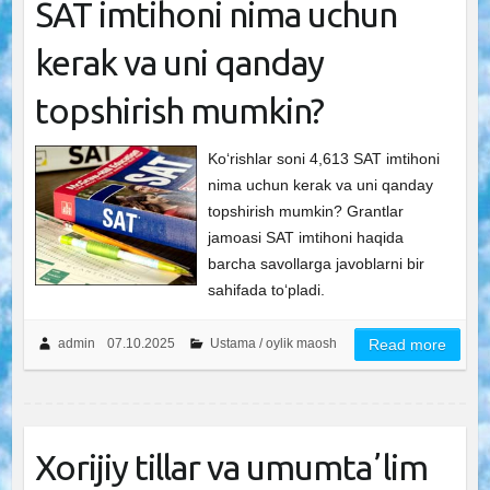
SAT imtihoni nima uchun
kerak va uni qanday
topshirish mumkin?
Ko‘rishlar soni 4,613 SAT imtihoni
nima uchun kerak va uni qanday
topshirish mumkin? Grantlar
jamoasi SAT imtihoni haqida
barcha savollarga javoblarni bir
sahifada toʻpladi.
admin
07.10.2025
Ustama / oylik maosh
Read more
Xorijiy tillar va umumtaʼlim