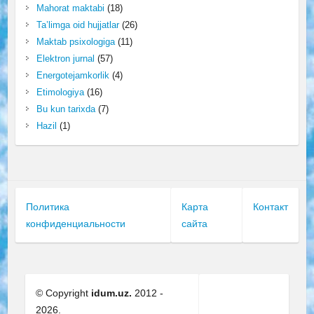
Mahorat maktabi
(18)
Ta’limga oid hujjatlar
(26)
Maktab psixologiga
(11)
Elektron jurnal
(57)
Energotejamkorlik
(4)
Etimologiya
(16)
Bu kun tarixda
(7)
Hazil
(1)
Политика
Карта
Контакт
конфиденциальности
сайта
© Copyright
idum.uz.
2012 -
2026.