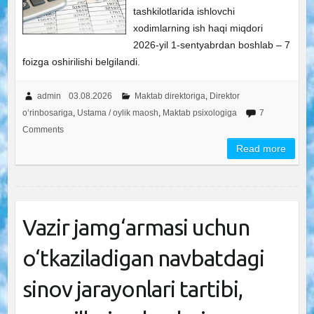
tashkilotlarida ishlovchi
xodimlarning ish haqi miqdori
2026-yil 1-sentyabrdan boshlab – 7
foizga oshirilishi belgilandi.
admin
03.08.2026
Maktab direktoriga
,
Direktor
o‘rinbosariga
,
Ustama / oylik maosh
,
Maktab psixologiga
7
Comments
Read more
Vazir jamg‘armasi uchun
o‘tkaziladigan navbatdagi
sinov jarayonlari tartibi,