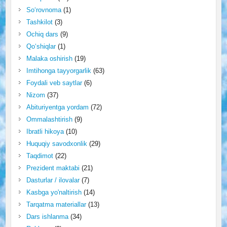
So‘rovnoma
(1)
Tashkilot
(3)
Ochiq dars
(9)
Qo‘shiqlar
(1)
Malaka oshirish
(19)
Imtihonga tayyorgarlik
(63)
Foydali veb saytlar
(6)
Nizom
(37)
Abituriyentga yordam
(72)
Ommalashtirish
(9)
Ibratli hikoya
(10)
Huquqiy savodxonlik
(29)
Taqdimot
(22)
Prezident maktabi
(21)
Dasturlar / ilovalar
(7)
Kasbga yo'naltirish
(14)
Tarqatma materiallar
(13)
Dars ishlanma
(34)