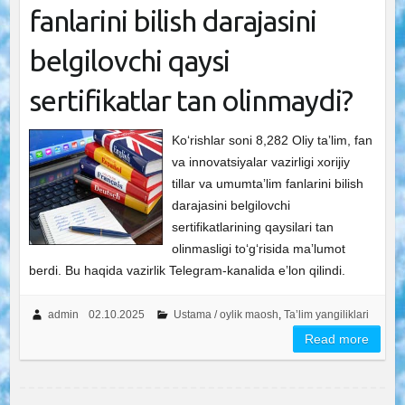
fanlarini bilish darajasini
belgilovchi qaysi
sertifikatlar tan olinmaydi?
Ko‘rishlar soni 8,282 Oliy taʼlim, fan
va innovatsiyalar vazirligi xorijiy
tillar va umumtaʼlim fanlarini bilish
darajasini belgilovchi
sertifikatlarining qaysilari tan
olinmasligi toʻgʻrisida maʼlumot
berdi. Bu haqida vazirlik Telegram-kanalida eʼlon qilindi.
admin
02.10.2025
Ustama / oylik maosh
,
Ta’lim yangiliklari
Read more