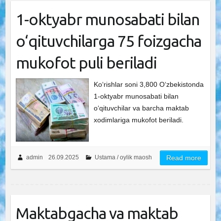
1-oktyabr munosabati bilan
o‘qituvchilarga 75 foizgacha
mukofot puli beriladi
Ko‘rishlar soni 3,800 O‘zbekistonda
1-oktyabr munosabati bilan
o‘qituvchilar va barcha maktab
xodimlariga mukofot beriladi.
admin
26.09.2025
Ustama / oylik maosh
Read more
Maktabgacha va maktab