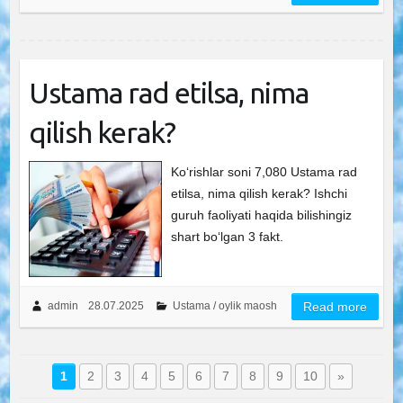
Ustama rad etilsa, nima
qilish kerak?
Ko‘rishlar soni 7,080 Ustama rad
etilsa, nima qilish kerak? Ishchi
guruh faoliyati haqida bilishingiz
shart bo‘lgan 3 fakt.
admin
28.07.2025
Ustama / oylik maosh
Read more
1
2
3
4
5
6
7
8
9
10
»