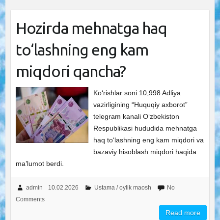
Hozirda mehnatga haq
to‘lashning eng kam
miqdori qancha?
Ko‘rishlar soni 10,998 Adliya
vazirligining “Huquqiy axborot”
telegram kanali O‘zbekiston
Respublikasi hududida mehnatga
haq to‘lashning eng kam miqdori va
bazaviy hisoblash miqdori haqida
ma’lumot berdi.
admin
10.02.2026
Ustama / oylik maosh
No
Comments
Read more