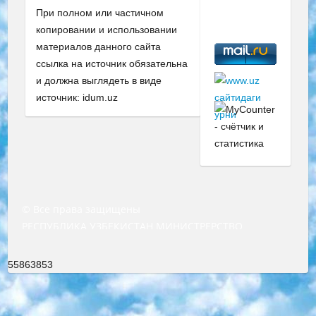
При полном или частичном
копировании и использовании
материалов данного сайта
ссылка на источник обязательна
и должна выглядеть в виде
источник: idum.uz
© Все права защищены
РЕСПУБЛИКА УЗБЕКИСТАН МИНИСТРЕРСТВО ДОШКОЛЬНОГО И ШКОЛЬНОГО ОБРАЗОВАНИЯ КОМАНДА в общеобразовательных учреждениях в 2023-2024 учебном году организация и проведение итоговой государственной аттестации обучающихся о Министра дошкольного и школьного образования Республики Узбекистан от 4 марта 2008 года (постановлением Минюста от 20 марта 2008 года № 1778 государственной регистрации) «Итоговое состояние учащихся общего среднего образования на основании положения об утверждении положения об аттестации общего среднего образования выпускной экзамен студентов в образовательных учреждениях в 2023-2024 учебном году В целях организации и прохождения аттестации приказываю: 1. Следующее: перечень предметов, по которым будет проводиться итоговая государственная аттестация и экзамен формы перевода согласно приложению 1; сертификаты международного образца, оценивающие уровень владения иностранными языками перечень согласно приложению 2; 2. Педагогический при специализированных образовательных учреждениях. научно-практический центр квалификации и международной оценки (Д.Давидова) 2024 г. До 25 марта: задания по предметам, по которым будет проводиться итоговая аттестация разработка и утверждение технических условий; итоговая аттестация на основании разработанного предметного задания разработка вопросов по предметам (устно и письменно), экзамен передача; общеобразовательные средние школы и специальные учебные заведения учащиеся выпускных классов школ и интернатов в агентской системе подготовка базы данных экзаменационных материалов и критериев оценки; перевод базы экзаменационных материалов на все языки обучения подать в Республиканский образовательный центр для изготовления; варианты экзаменов на основе разработанных контрольных материалов пусть будут поставлены задачи формирования. 3. Республиканский образовательный центр (Ш.Худайкулов) до 5 апреля 2024 года. до: база данных предоставленных экзаменационных материалов на все языки обучения перевод и экспертиза; для слепых, слабовидящих, глухих, слабослышащих и умственно отсталых детей учащиеся выпускных классов специализированных школ и школ-интернатов база данных экзаменационных материалов на всех преподаваемых языках подготовка критериев оценки; специализированные школы для умственно отсталых детей и технологии для учащихся выпускных классов школ-интернатов разработка соответствующих рекомендаций и критериев проведения ЕГЭ по естествознанию давать задания. 4. Педагогический при специализированных образовательных учреждениях. Научно-практический центр навыков и международной оценки (Д.Давидова), Республика образовательный центр (Худайкулов Ш.) итоговый государственный аттестационный экзамен ориентирован на творческое и логическое мышление при подготовке базы материалов учитывать введение заданий. 5. Следует отметить, что: сертификат государственного образца о знании общеобразовательного предмета и как минимум национальный уровень B1 по предметам на иностранных языках, указанным в Приложении 2. или международно признанный сертификат эквивалентного уровня студенты, изучающие определенный предмет, освобождаются от экзамена; по соответствующим предметам запланирована итоговая государственная аттестация за день до дня, путем жеребьевки Рабочей группой (в письменной форме по предметам, проводимым в форме) из числа сформированных вариантов выбрано 2 варианта; 2 выбранных варианта экзамена анонсированы на официальном сайте министерства и все выпускники по всей стране на основе этих вариантов проводит итоговую государственную аттестацию. 6. Государственное образование учащихся средних общеобразовательных учреждений. знания в соответствии с квалификационными требованиями, которые необходимо приобрести на основании стандартов итоговый (выпускной) контроль для 9 и 11 классов в целях тестирования Экзамены (далее – экзамены) состоят из предметов, перечисленных в приложении 1. будет сделано. 7. Экзамены пройдут с 26 мая по 15 июня 2024 г. (кроме науки физического воспитания). 8. Физическая для учащихся 9 классов общесредних образовательных учреждений. Экзамены по предмету «Образование, квалификация медицина» 1-6 мая 2024 года. сотрудники перевести под присмотр (с отклонениями в физическом или умственном развитии) специализированная школа для детей, школы-интернаты и со сколиозом школы-интернаты санаторного типа для больных детей исключены). 9. Он был слепым, слабовидящим и имел нарушения опорно-двигательного аппарата. экзамены в специализированных школах и интернатах для детей должны проводиться исходя из требований, предъявляемых к общеобразовательным учреждениям (физкультура кроме науки). 10. Специализированная школа для глухих и слабослышащих детей. и экзамены в интернатах и быть реализован в виде письменного теста по математике. 11. Специальность для умственно отсталых детей. Для 9 класса Родной язык и литературное письмо Государственный язык (язык обучения – узбекский). для неклассов) написано Математическое письмо Письменная/устная история Узбекистана Физическое воспитание практично Итоговый контроль Для 11 класса Написание родного языка и литературы (эссе) Математическое письмо Узбекский язык (обучение на узбекском языке) не посещающее общее среднее образование для учреждений)/Образовательное учреждение выбор письменный и устный Иностранный язык письменный/устный Письменная/устная история Узбекистана *По выбору студента:  Химия  Физика  Основы государственного права  География 10 бесплатных образовательных ресурсов - Мы составили подборку онлайн-проектов с интерактивными упражнениями, видеолекциями и статьями. Они помогут вам обрести новые и освежить старые знания бесплатно. 1. «ИНТУИТ» Старейшая образовательная площадка Рунета. Здесь вы найдёте сотни текстовых и видеокурсов на десятки различных тем — от программирования до психологии. Многие курсы подготовлены российскими университетами и крупными международными компаниями вроде Intel и Microsoft. Самостоятельное обучение бесплатное, но желающие могут оплатить услуги персональных наставников. 2. «Смартия» знакомит с актуальными профессиями и подсказывает, как им обучаться. Выбрав заинтересовавшую вас специальность — SMM-специалист, фотограф, веб-дизайнер или другую, — увидите список необходимых для неё умений. Чтобы вы могли освоить их самостоятельно, для каждого умения площадка отображает подборку ссылок на учебные материалы. Хотя «Смартия» ориентируется на русскоязычную аудиторию, часть контента всё же доступна только на английском. 3. «Лекторий Физтеха» Проект Московского физико-технического института (Физтеха). С его помощью вы можете смотреть онлайн серии лекций, записанные на видео в этом вузе. В числе доступных предметов — физика, биология, химия, информационные технологии и другие. К некоторым лекциям администрация ресурса прилагает готовые конспекты, которые можно скачивать в PDF-формате. 4. ITMOcourses Онлайн-площадка Санкт-Петербургского национального исследовательского университета информационных технологий, механики и оптики (ИТМО). Ресурс предоставляет свободный доступ к курсам, разработанным в этом вузе. Каталог материалов разбит на четыре категории: «Оптические системы и технологии», «Приборостроение и робототехника», «Информационные технологии» и «Биотехнологии». Курсы состоят из видеолекций, интерактивных демонстраций и заданий. 5. «КиберЛенинка» Электронная научная библиотека открытого доступа. Каталог площадки регулярно обрастает текстами статей из различных научных изданий. Сгруппированные по журналам и рубрикам публикации можно читать онлайн или скачивать целиком в PDF-формате. Проект нацелен на популяризацию науки за счёт открытого доступа к качественной информации. 6. «ПостНаука» На этом ресурсе публикуют подборки видеолекций, составленные экспертами из разных отраслей и объединённые общими темами. Среди них, к примеру, есть серии «Биоинформатика и геномика», «Культура средневековой Скандинавии» и Cinema Studies о теории кино. Каждая подборка лекций — логически связанная история, рассказанная экспертом от первого лица. Кроме того, на сайте появляются научно-образовательные статьи и тесты на разные темы. 7. «Newочём» Команда проекта «Newочём» отбирает самые интересные тексты из англоязычных СМИ и переводит те из них, за которые голосуют участники сообщества «ВКонтакте». По большей части это научно-популярные статьи. Редакторы придумывают лишь заголовки, в остальном содержание переводов соответствует оригиналам. Полные тексты можно читать прямо в социальной сети. 8. InternetUrok Онлайн-база материалов по основным дисциплинам школьной программы. Информация на сайте структурирована по классам, предметам и темам (урокам). Каждый урок состоит из видеолекций и конспектов. Есть также интерактивные тренажёры и тесты для закрепления пройденного материала. Даже если вы давно окончили школу, возможность повторить программу старших классов всегда может пригодиться. 9. Edutainme Ещё один ресурс об образовании. В отличие от Newtonew, как мне кажется, Edutainme больше ориентируется на представителей индустрии: педагогов, предпринимателей, разработчиков образовательных проектов. Но и любой, кто просто стремится к саморазвитию, найдёт на сайте много полезного и интересного для себя. Например, информацию о новых курсах и образовательных сервисах. 10. Newtonew Онлайн-медиа об образовании и обучении в широком смысле. Авторы Newtonew пишут об инструментах, заведениях, тактиках и стратегиях, которые помогают учить других и получать новые знания самостоятельно. На этой площадке вы найдёте новости, обзоры, аналитические мате
55863853