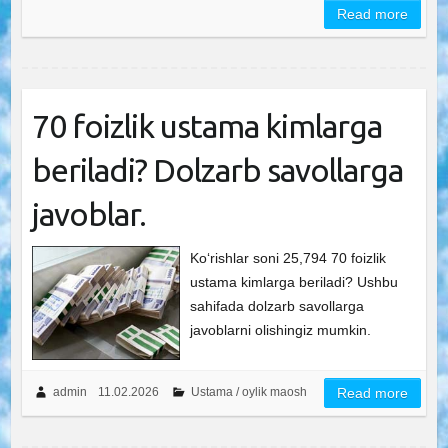
Read more
70 foizlik ustama kimlarga
beriladi? Dolzarb savollarga
javoblar.
Ko‘rishlar soni 25,794 70 foizlik
ustama kimlarga beriladi? Ushbu
sahifada dolzarb savollarga
javoblarni olishingiz mumkin.
admin
11.02.2026
Ustama / oylik maosh
Read more