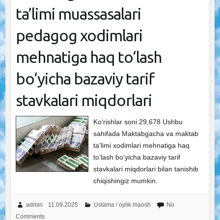
ta’limi muassasalari
pedagog xodimlari
mehnatiga haq to‘lash
bo‘yicha bazaviy tarif
stavkalari miqdorlari
Ko‘rishlar soni 29,678 Ushbu
sahifada Maktabgacha va maktab
ta’limi xodimlari mehnatiga haq
to‘lash bo‘yicha bazaviy tarif
stavkalari miqdorlari bilan tanishib
chiqishingiz mumkin.
admin
11.09.2025
Ustama / oylik maosh
No
Comments