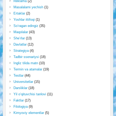
Reklama
(2)
Masalalarni yechish
(1)
Ertaklar
(2)
Yoshlar ittifoqi
(1)
So‘ragan edingiz
(35)
Maqolalar
(43)
She’rlar
(13)
Davlatlar
(12)
Strategiya
(4)
Tadbir ssenariysi
(18)
Ingliz tilida matn
(10)
Termin va atamalar
(19)
Testlar
(44)
Universitetlar
(15)
Darsliklar
(18)
Yil o‘qituvchisi tanlovi
(11)
Faktlar
(17)
Filologiya
(9)
Kimyoviy elementlar
(5)