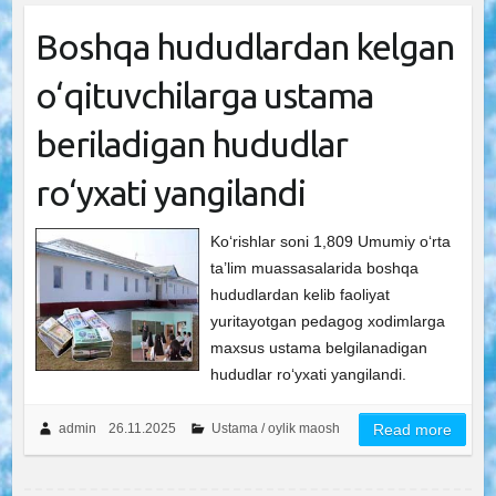
Boshqa hududlardan kelgan
o‘qituvchilarga ustama
beriladigan hududlar
ro‘yxati yangilandi
Ko‘rishlar soni 1,809 Umumiy o‘rta
ta’lim muassasalarida boshqa
hududlardan kelib faoliyat
yuritayotgan pedagog xodimlarga
maxsus ustama belgilanadigan
hududlar ro‘yxati yangilandi.
admin
26.11.2025
Ustama / oylik maosh
Read more