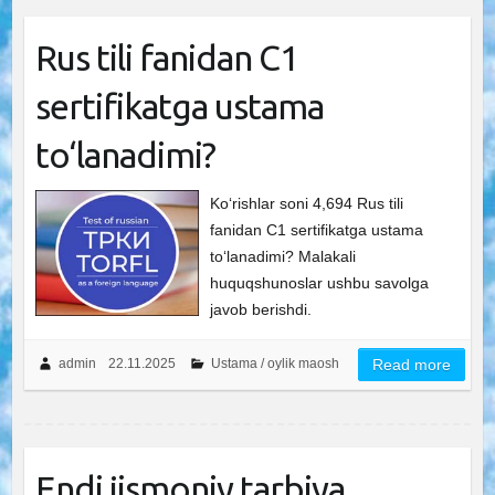
Rus tili fanidan C1
sertifikatga ustama
to‘lanadimi?
Ko‘rishlar soni 4,694 Rus tili
fanidan C1 sertifikatga ustama
to‘lanadimi? Malakali
huquqshunoslar ushbu savolga
javob berishdi.
admin
22.11.2025
Ustama / oylik maosh
Read more
Endi jismoniy tarbiya