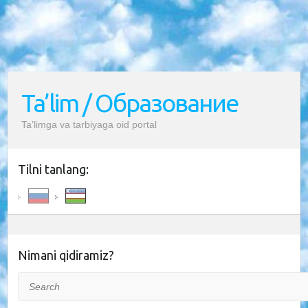
Ta’lim / Образование
Ta’limga va tarbiyaga oid portal
Tilni tanlang:
Nimani qidiramiz?
Search