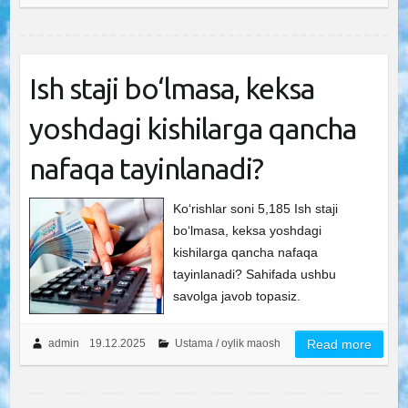
Ish staji bo‘lmasa, keksa
yoshdagi kishilarga qancha
nafaqa tayinlanadi?
Ko‘rishlar soni 5,185 Ish staji
bo‘lmasa, keksa yoshdagi
kishilarga qancha nafaqa
tayinlanadi? Sahifada ushbu
savolga javob topasiz.
admin
19.12.2025
Ustama / oylik maosh
Read more