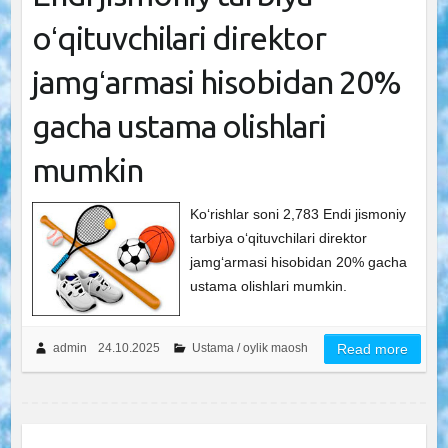
oʻqituvchilari direktor
jamgʻarmasi hisobidan 20%
gacha ustama olishlari
mumkin
Ko‘rishlar soni 2,783 Endi jismoniy
tarbiya oʻqituvchilari direktor
jamgʻarmasi hisobidan 20% gacha
ustama olishlari mumkin.
admin
24.10.2025
Ustama / oylik maosh
Read more