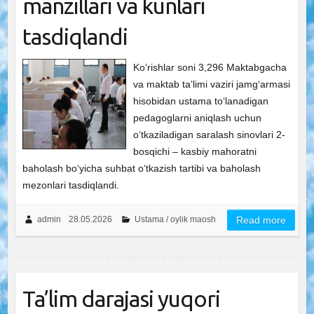
manzillari va kunlari
tasdiqlandi
Ko‘rishlar soni 3,296 Maktabgacha
va maktab taʼlimi vaziri jamgʻarmasi
hisobidan ustama toʻlanadigan
pedagoglarni aniqlash uchun
oʻtkaziladigan saralash sinovlari 2-
bosqichi – kasbiy mahoratni
baholash boʻyicha suhbat oʻtkazish tartibi va baholash
mezonlari tasdiqlandi.
admin
28.05.2026
Ustama / oylik maosh
Read more
Ta’lim darajasi yuqori