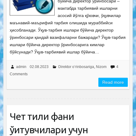
бўйича директор ўринбосари –
мактабда тарбиявий ишларни
асосий йўлга қўювчи, ўқувчилар
маънавий-маърифий тарбия олишида мураббийси
ҳисобланади. Ўқув-тарбия ишлари бўйича директор
ўринбосари қандай вазифаларни бажаради? Ўқув-тарбия
ишлари бўйича директор ўринбосарига кимлар
бўйсунади? Ўқув-тарбиявий ишлар бўйича…
admin
02.08.2023
Direktor o‘rinbosariga
,
Nizom
4
Comments
Read more
Чет тили фани
ўқитувчилари учун