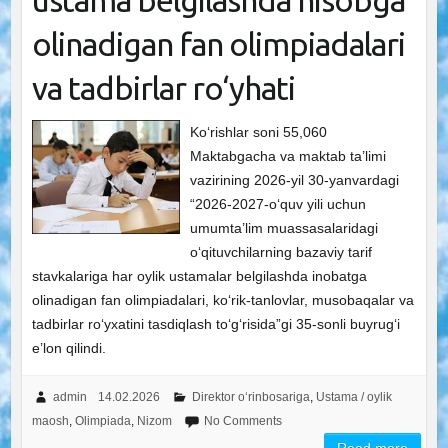
ustama belgilashda hisobga
olinadigan fan olimpiadalari
va tadbirlar ro‘yhati
Ko‘rishlar soni 55,060
Maktabgacha va maktab ta’limi
vazirining 2026-yil 30-yanvardagi
“2026-2027-o‘quv yili uchun
umumta’lim muassasalaridagi
o‘qituvchilarning bazaviy tarif
stavkalariga har oylik ustamalar belgilashda inobatga
olinadigan fan olimpiadalari, ko‘rik-tanlovlar, musobaqalar va
tadbirlar ro‘yxatini tasdiqlash toʻgʻrisida”gi 35-sonli buyrug‘i
e’lon qilindi.
admin
14.02.2026
Direktor o‘rinbosariga
,
Ustama / oylik
maosh
,
Olimpiada
,
Nizom
No Comments