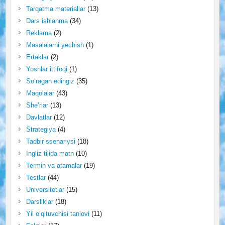
Tarqatma materiallar
(13)
Dars ishlanma
(34)
Reklama
(2)
Masalalarni yechish
(1)
Ertaklar
(2)
Yoshlar ittifoqi
(1)
So‘ragan edingiz
(35)
Maqolalar
(43)
She’rlar
(13)
Davlatlar
(12)
Strategiya
(4)
Tadbir ssenariysi
(18)
Ingliz tilida matn
(10)
Termin va atamalar
(19)
Testlar
(44)
Universitetlar
(15)
Darsliklar
(18)
Yil o‘qituvchisi tanlovi
(11)