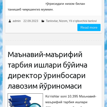
тўғрисидаги низом билан
танишиб чиқишингиз мумкин.
admin
22.09.2023
Tanlovlar
,
Nizom
,
Yil o‘qituvchisi tanlovi
Read more
Маънавий-маърифий
тарбия ишлари бўйича
директор ўринбосари
лавозим йўриқномаси
Ko‘rishlar soni 10,395 Маънавий-
маърифий тарбия ишлари