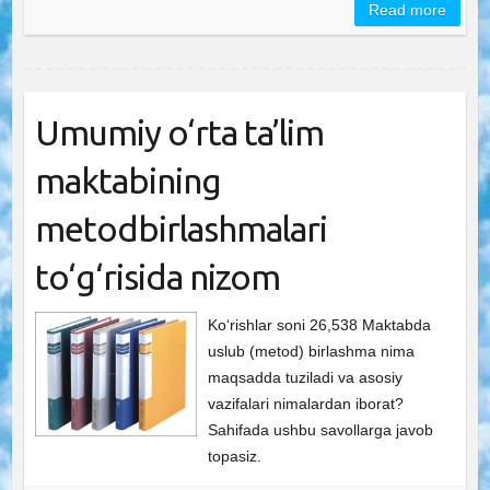
Read more
Umumiy o‘rta ta’lim
maktabining
metodbirlashmalari
to‘g‘risida nizom
Ko‘rishlar soni 26,538 Maktabda
uslub (metod) birlashma nima
maqsadda tuziladi va asosiy
vazifalari nimalardan iborat?
Sahifada ushbu savollarga javob
topasiz.