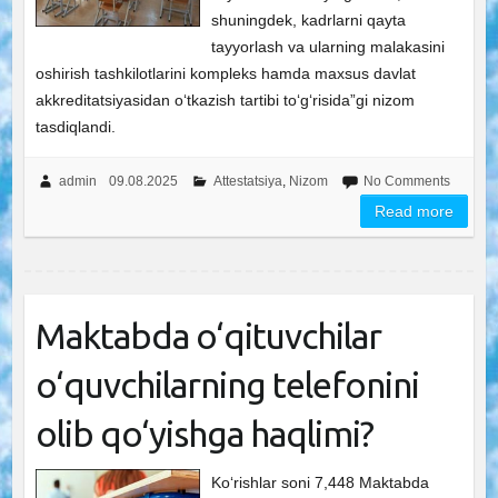
shuningdek, kadrlarni qayta
tayyorlash va ularning malakasini
oshirish tashkilotlarini kompleks hamda maxsus davlat
akkreditatsiyasidan o‘tkazish tartibi to‘g‘risida”gi nizom
tasdiqlandi.
admin
09.08.2025
Attestatsiya
,
Nizom
No Comments
Read more
Maktabda o‘qituvchilar
o‘quvchilarning telefonini
olib qo‘yishga haqlimi?
Ko‘rishlar soni 7,448 Maktabda