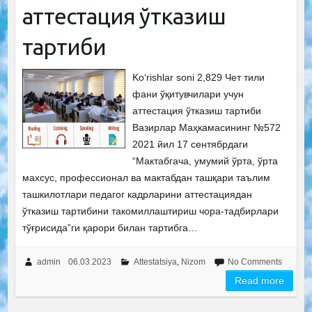
аттестация ўтказиш
тартиби
Ko‘rishlar soni 2,829 Чет тили
фани ўқитувчилари учун
аттестация ўтказиш тартиби
Вазирлар Маҳкамасининг №572
2021 йил 17 сентябрдаги
“Мактабгача, умумий ўрта, ўрта
махсус, профессионал ва мактабдан ташқари таълим
ташкилотлари педагог кадрларини аттестациядан
ўтказиш тартибини такомиллаштириш чора-тадбирлари
тўғрисида”ги қарори билан тартибга…
admin
06.03.2023
Attestatsiya
,
Nizom
No Comments
Read more