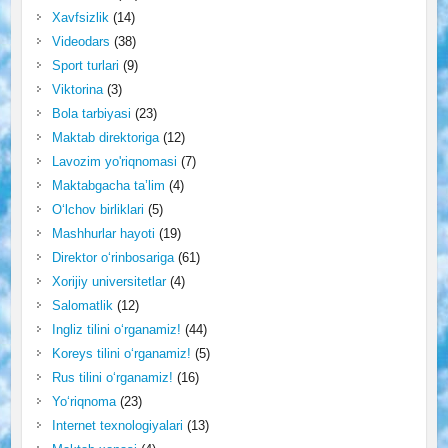
Xavfsizlik
(14)
Videodars
(38)
Sport turlari
(9)
Viktorina
(3)
Bola tarbiyasi
(23)
Maktab direktoriga
(12)
Lavozim yo'riqnomasi
(7)
Maktabgacha ta’lim
(4)
O‘lchov birliklari
(5)
Mashhurlar hayoti
(19)
Direktor o‘rinbosariga
(61)
Xorijiy universitetlar
(4)
Salomatlik
(12)
Ingliz tilini o‘rganamiz!
(44)
Koreys tilini o‘rganamiz!
(5)
Rus tilini o‘rganamiz!
(16)
Yo‘riqnoma
(23)
Internet texnologiyalari
(13)