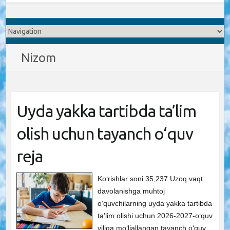
Nizom
Uyda yakka tartibda ta’lim
olish uchun tayanch o‘quv
reja
Ko‘rishlar soni 35,237 Uzoq vaqt
davolanishga muhtoj
o‘quvchilarning uyda yakka tartibda
ta’lim olishi uchun 2026-2027-o‘quv
yiliga mo‘ljallangan tayanch o‘quv