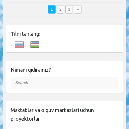
1
2
3
»
Tilni tanlang:
Nimani qidiramiz?
Search
Maktablar va o‘quv markazlari uchun
proyektorlar