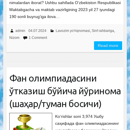
nimalardan iborat? Ushbu sahifada O‘zbekiston Respublikasi
Maktabgacha va maktab vazirligining 2023 yil 27 iyundagi
190 sonli buyrug‘iga ilova…
admin
04.07.2024
Lavozim yo'riqnomasi
,
Sinf rahbariga
,
Nizom
1 Comment
Read more
Фан олимпиадасини
ўтказиш бўйича йўриқнома
(шаҳар/туман босқичи)
Ko‘rishlar soni 3,974 Ушбу
саҳифада фан олимпиадасининг