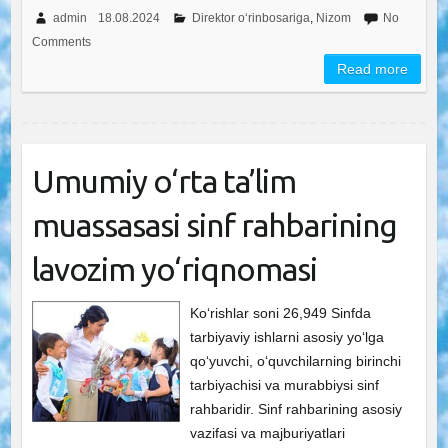
admin
18.08.2024
Direktor o‘rinbosariga
,
Nizom
No
Comments
Read more
Umumiy o‘rta ta’lim
muassasasi sinf rahbarining
lavozim yo‘riqnomasi
Ko‘rishlar soni 26,949 Sinfda
tarbiyaviy ishlarni asosiy yo‘lga
qo‘yuvchi, o‘quvchilarning birinchi
tarbiyachisi va murabbiysi sinf
rahbaridir. Sinf rahbarining asosiy
vazifasi va majburiyatlari