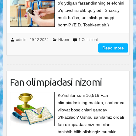
o‘qiydigan farzandimning telefonini
o‘qituvchisi olib qo‘yibdi. Shaxsiy
mulk bo‘lsa, uni olishga haqqi
bormi? (E.D. Toshkent sh.)
admin
19.12.2024
Nizom
1 Comment
Read more
Fan olimpiadasi nizomi
Ko‘rishlar soni 16,516 Fan
olimpiadasining maktab, shahar va
viloyat bosqichlari qanday
o‘tkaziladi? Ushbu sahifamiz orqali
fan olimpiadasi nizomi bilan
tanishib bilib olishingiz mumkin.