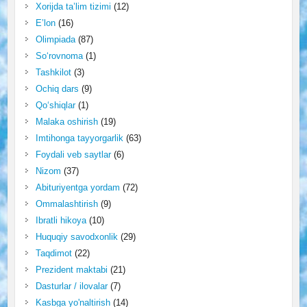
Xorijda ta’lim tizimi
(12)
E’lon
(16)
Olimpiada
(87)
So‘rovnoma
(1)
Tashkilot
(3)
Ochiq dars
(9)
Qo‘shiqlar
(1)
Malaka oshirish
(19)
Imtihonga tayyorgarlik
(63)
Foydali veb saytlar
(6)
Nizom
(37)
Abituriyentga yordam
(72)
Ommalashtirish
(9)
Ibratli hikoya
(10)
Huquqiy savodxonlik
(29)
Taqdimot
(22)
Prezident maktabi
(21)
Dasturlar / ilovalar
(7)
Kasbga yo'naltirish
(14)