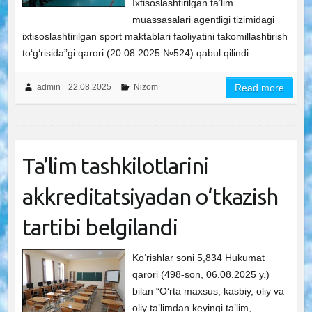
Ixtisoslashtirilgan ta’lim
muassasalari agentligi tizimidagi
ixtisoslashtirilgan sport maktablari faoliyatini takomillashtirish
to‘g‘risida”gi qarori (20.08.2025 №524) qabul qilindi.
admin
22.08.2025
Nizom
Read more
Ta’lim tashkilotlarini
akkreditatsiyadan o‘tkazish
tartibi belgilandi
Ko‘rishlar soni 5,834 Hukumat
qarori (498-son, 06.08.2025 y.)
bilan “O‘rta maxsus, kasbiy, oliy va
oliy ta’limdan keyingi ta’lim,