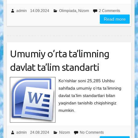
admin
14.09.2024
Olimpiada
,
Nizom
2 Comments
Read more
Umumiy o‘rta ta’limning
davlat ta’lim standarti
Ko‘rishlar soni 25,285 Ushbu
sahifada umumiy o‘rta ta’limning
davlat ta’lim standartlari bilan
yaqindan tanishib chiqishingiz
mumkin.
admin
24.08.2024
Nizom
No Comments