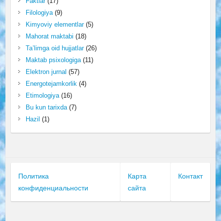
Faktlar
(17)
Filologiya
(9)
Kimyoviy elementlar
(5)
Mahorat maktabi
(18)
Ta’limga oid hujjatlar
(26)
Maktab psixologiga
(11)
Elektron jurnal
(57)
Energotejamkorlik
(4)
Etimologiya
(16)
Bu kun tarixda
(7)
Hazil
(1)
Политика
Карта
Контакт
конфиденциальности
сайта