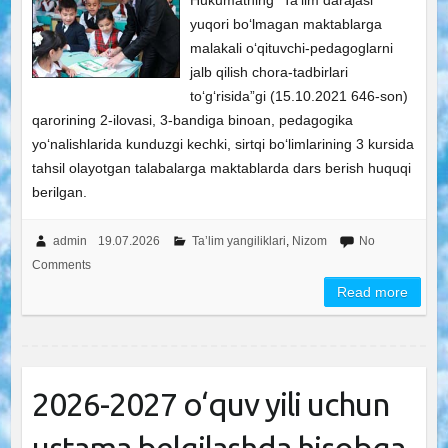
Hukumatning “Ta’lim darajasi
yuqori bo‘lmagan maktablarga
malakali o‘qituvchi-pedagoglarni
jalb qilish chora-tadbirlari
to‘g‘risida”gi (15.10.2021 646-son)
qarorining 2-ilovasi, 3-bandiga binoan, pedagogika
yo‘nalishlarida kunduzgi kechki, sirtqi bo‘limlarining 3 kursida
tahsil olayotgan talabalarga maktablarda dars berish huquqi
berilgan.
admin
19.07.2026
Ta’lim yangiliklari
,
Nizom
No
Comments
Read more
2026-2027 o‘quv yili uchun