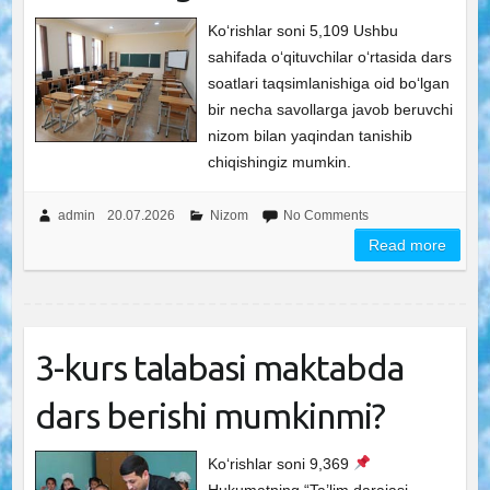
Ko‘rishlar soni 5,109 Ushbu
sahifada o‘qituvchilar o‘rtasida dars
soatlari taqsimlanishiga oid bo‘lgan
bir necha savollarga javob beruvchi
nizom bilan yaqindan tanishib
chiqishingiz mumkin.
admin
20.07.2026
Nizom
No Comments
Read more
3-kurs talabasi maktabda
dars berishi mumkinmi?
Ko‘rishlar soni 9,369