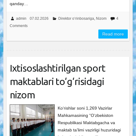
qanday…
admin
07.02.2026
Direktor o‘rinbosariga
,
Nizom
4
Comments
Read more
Ixtisoslashtirilgan sport
maktablari to‘g‘risidagi
nizom
Ko‘rishlar soni 1,269 Vazirlar
Mahkamasining “O‘zbekiston
Respublikasi Maktabgacha va
maktab ta’limi vazirligi huzuridagi