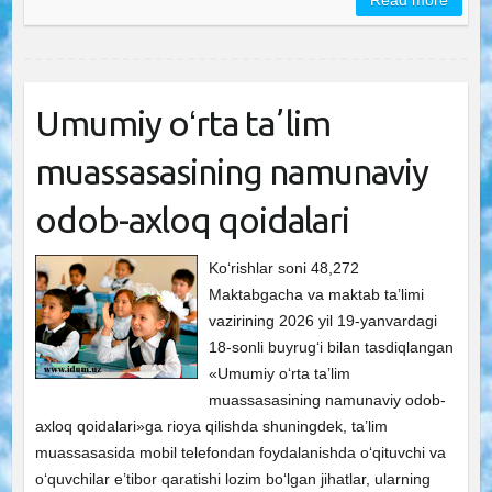
Read more
Umumiy oʻrta taʼlim
muassasasining namunaviy
odob-axloq qoidalari
Ko‘rishlar soni 48,272
Maktabgacha va maktab ta’limi
vazirining 2026 yil 19-yanvardagi
18-sonli buyrug‘i bilan tasdiqlangan
«Umumiy oʻrta taʼlim
muassasasining namunaviy odob-
axloq qoidalari»ga rioya qilishda shuningdek, ta’lim
muassasasida mobil telefondan foydalanishda o‘qituvchi va
o‘quvchilar e’tibor qaratishi lozim bo‘lgan jihatlar, ularning