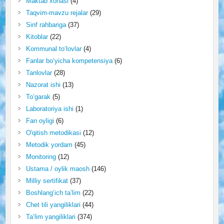
Maktab xonasi
(4)
Taqvim-mavzu rejalar
(29)
Sinf rahbariga
(37)
Kitoblar
(22)
Kommunal to‘lovlar
(4)
Fanlar bo‘yicha kompetensiya
(6)
Tanlovlar
(28)
Nazorat ishi
(13)
To‘garak
(5)
Laboratoriya ishi
(1)
Fan oyligi
(6)
O'qitish metodikasi
(12)
Metodik yordam
(45)
Monitoring
(12)
Ustama / oylik maosh
(146)
Milliy sertifikat
(37)
Boshlang‘ich ta’lim
(22)
Chet tili yangiliklari
(44)
Ta’lim yangiliklari
(374)