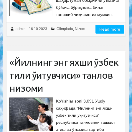
шаҳар/туман босқичини ўтказиш
бўйича йўриқнома билан
танишиб чиқишингиз мумкин.
admin
16.10.2023
Olimpiada
,
Nizom
Read more
«Йилнинг энг яхши ўзбек
тили ўқитувчиси» танлов
низоми
Ko‘rishlar soni 3,091 Ушбу
саҳифада “Йилнинг энг яхши
ўзбек тили ўқитувчиси”
республика танловини ташкил
этиш ва ўтказиш тартиби