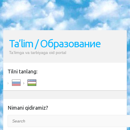
Ta’lim / Образование
Ta’limga va tarbiyaga oid portal
Tilni tanlang:
Nimani qidiramiz?
Search