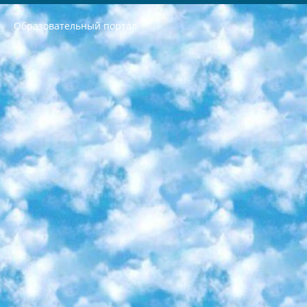
Образовательный портал
РЕСПУБЛИКА УЗБЕКИСТАН МИНИСТРЕРСТВО ДОШКОЛЬНОГО И ШКОЛЬНОГО ОБРАЗОВАНИЯ КОМАНДА в общеобразовательных учреждениях в 2023-2024 учебном году организация и проведение итоговой государственной аттестации обучающихся о Министра дошкольного и школьного образования Республики Узбекистан от 4 марта 2008 года (постановлением Минюста от 20 марта 2008 года № 1778 государственной регистрации) «Итоговое состояние учащихся общего среднего образования на основании положения об утверждении положения об аттестации общего среднего образования выпускной экзамен студентов в образовательных учреждениях в 2023-2024 учебном году В целях организации и прохождения аттестации приказываю: 1. Следующее: перечень предметов, по которым будет проводиться итоговая государственная аттестация и экзамен формы перевода согласно приложению 1; сертификаты международного образца, оценивающие уровень владения иностранными языками перечень согласно приложению 2; 2. Педагогический при специализированных образовательных учреждениях. научно-практический центр квалификации и международной оценки (Д.Давидова) 2024 г. До 25 марта: задания по предметам, по которым будет проводиться итоговая аттестация разработка и утверждение технических условий; итоговая аттестация на основании разработанного предметного задания разработка вопросов по предметам (устно и письменно), экзамен передача; общеобразовательные средние школы и специальные учебные заведения учащиеся выпускных классов школ и интернатов в агентской системе подготовка базы данных экзаменационных материалов и критериев оценки; перевод базы экзаменационных материалов на все языки обучения подать в Республиканский образовательный центр для изготовления; варианты экзаменов на основе разработанных контрольных материалов пусть будут поставлены задачи формирования. 3. Республиканский образовательный центр (Ш.Худайкулов) до 5 апреля 2024 года. до: база данных предоставленных экзаменационных материалов на все языки обучения перевод и экспертиза; для слепых, слабовидящих, глухих, слабослышащих и умственно отсталых детей учащиеся выпускных классов специализированных школ и школ-интернатов база данных экзаменационных материалов на всех преподаваемых языках подготовка критериев оценки; специализированные школы для умственно отсталых детей и технологии для учащихся выпускных классов школ-интернатов разработка соответствующих рекомендаций и критериев проведения ЕГЭ по естествознанию давать задания. 4. Педагогический при специализированных образовательных учреждениях. Научно-практический центр навыков и международной оценки (Д.Давидова), Республика образовательный центр (Худайкулов Ш.) итоговый государственный аттестационный экзамен ориентирован на творческое и логическое мышление при подготовке базы материалов учитывать введение заданий. 5. Следует отметить, что: сертификат государственного образца о знании общеобразовательного предмета и как минимум национальный уровень B1 по предметам на иностранных языках, указанным в Приложении 2. или международно признанный сертификат эквивалентного уровня студенты, изучающие определенный предмет, освобождаются от экзамена; по соответствующим предметам запланирована итоговая государственная аттестация за день до дня, путем жеребьевки Рабочей группой (в письменной форме по предметам, проводимым в форме) из числа сформированных вариантов выбрано 2 варианта; 2 выбранных варианта экзамена анонсированы на официальном сайте министерства и все выпускники по всей стране на основе этих вариантов проводит итоговую государственную аттестацию. 6. Государственное образование учащихся средних общеобразовательных учреждений. знания в соответствии с квалификационными требованиями, которые необходимо приобрести на основании стандартов итоговый (выпускной) контроль для 9 и 11 классов в целях тестирования Экзамены (далее – экзамены) состоят из предметов, перечисленных в приложении 1. будет сделано. 7. Экзамены пройдут с 26 мая по 15 июня 2024 г. (кроме науки физического воспитания). 8. Физическая для учащихся 9 классов общесредних образовательных учреждений. Экзамены по предмету «Образование, квалификация медицина» 1-6 мая 2024 года. сотрудники перевести под присмотр (с отклонениями в физическом или умственном развитии) специализированная школа для детей, школы-интернаты и со сколиозом школы-интернаты санаторного типа для больных детей исключены). 9. Он был слепым, слабовидящим и имел нарушения опорно-двигательного аппарата. экзамены в специализированных школах и интернатах для детей должны проводиться исходя из требований, предъявляемых к общеобразовательным учреждениям (физкультура кроме науки). 10. Специализированная школа для глухих и слабослышащих детей. и экзамены в интернатах и быть реализован в виде письменного теста по математике. 11. Специальность для умственно отсталых детей. Для 9 класса Родной язык и литературное письмо Государственный язык (язык обучения – узбекский). для неклассов) написано Математическое письмо Письменная/устная история Узбекистана Физическое воспитание практично Итоговый контроль Для 11 класса Написание родного языка и литературы (эссе) Математическое письмо Узбекский язык (обучение на узбекском языке) не посещающее общее среднее образование для учреждений)/Образовательное учреждение выбор письменный и устный Иностранный язык письменный/устный Письменная/устная история Узбекистана *По выбору студента:  Химия  Физика  Основы государственного права  География 10 бесплатных образовательных ресурсов - Мы составили подборку онлайн-проектов с интерактивными упражнениями, видеолекциями и статьями. Они помогут вам обрести новые и освежить старые знания бесплатно. 1. «ИНТУИТ» Старейшая образовательная площадка Рунета. Здесь вы найдёте сотни текстовых и видеокурсов на десятки различных тем — от программирования до психологии. Многие курсы подготовлены российскими университетами и крупными международными компаниями вроде Intel и Microsoft. Самостоятельное обучение бесплатное, но желающие могут оплатить услуги персональных наставников. 2. «Смартия» знакомит с актуальными профессиями и подсказывает, как им обучаться. Выбрав заинтересовавшую вас специальность — SMM-специалист, фотограф, веб-дизайнер или другую, — увидите список необходимых для неё умений. Чтобы вы могли освоить их самостоятельно, для каждого умения площадка отображает подборку ссылок на учебные материалы. Хотя «Смартия» ориентируется на русскоязычную аудиторию, часть контента всё же доступна только на английском. 3. «Лекторий Физтеха» Проект Московского физико-технического института (Физтеха). С его помощью вы можете смотреть онлайн серии лекций, записанные на видео в этом вузе. В числе доступных предметов — физика, биология, химия, информационные технологии и другие. К некоторым лекциям администрация ресурса прилагает готовые конспекты, которые можно скачивать в PDF-формате. 4. ITMOcourses Онлайн-площадка Санкт-Петербургского национального исследовательского университета информационных технологий, механики и оптики (ИТМО). Ресурс предоставляет свободный доступ к курсам, разработанным в этом вузе. Каталог материалов разбит на четыре категории: «Оптические системы и технологии», «Приборостроение и робототехника», «Информационные технологии» и «Биотехнологии». Курсы состоят из видеолекций, интерактивных демонстраций и заданий. 5. «КиберЛенинка» Электронная научная библиотека открытого доступа. Каталог площадки регулярно обрастает текстами статей из различных научных изданий. Сгруппированные по журналам и рубрикам публикации можно читать онлайн или скачивать целиком в PDF-формате. Проект нацелен на популяризацию науки за счёт открытого доступа к качественной информации. 6. «ПостНаука» На этом ресурсе публикуют подборки видеолекций, составленные экспертами из разных отраслей и объединённые общими темами. Среди них, к примеру, есть серии «Биоинформатика и геномика», «Культура средневековой Скандинавии» и Cinema Studies о теории кино. Каждая подборка лекций — логически связанная история, рассказанная экспертом от первого лица. Кроме того, на сайте появляются научно-образовательные статьи и тесты на разные темы. 7. «Newочём» Команда проекта «Newочём» отбирает самые интересные тексты из англоязычных СМИ и переводит те из них, за которые голосуют участники сообщества «ВКонтакте». По большей части это научно-популярные статьи. Редакторы придумывают лишь заголовки, в остальном содержание переводов соответствует оригиналам. Полные тексты можно читать прямо в социальной сети. 8. InternetUrok Онлайн-база материалов по основным дисциплинам школьной программы. Информация на сайте структурирована по классам, предметам и темам (урокам). Каждый урок состоит из видеолекций и конспектов. Есть также интерактивные тренажёры и тесты для закрепления пройденного материала. Даже если вы давно окончили школу, возможность повторить программу старших классов всегда может пригодиться. 9. Edutainme Ещё один ресурс об образовании. В отличие от Newtonew, как мне кажется, Edutainme больше ориентируется на представителей индустрии: педагогов, предпринимателей, разработчиков образовательных проектов. Но и любой, кто просто стремится к саморазвитию, найдёт на сайте много полезного и интересного для себя. Например, информацию о новых курсах и образовательных сервисах. 10. Newtonew Онлайн-медиа об образовании и обучении в широком смысле. Авторы Newtonew пишут об инструментах, заведениях, тактиках и стратегиях, которые помогают учить других и получать новые знания самостоятельно. На этой площадке вы найдёте новости, обзоры, аналитические мат