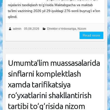
rejalarini tasdiqlash to‘g‘risida Maktabgacha va maktab
ta’limi vazirining 2026 yil 29-iyuldagi 276-sonli buyrug‘i e’lon
qilindi.
admin
05.08.2026
Direktor o‘rinbosariga
,
Nizom
Read more
Umumta’lim muassasalarida
sinflarni komplektlash
xamda tarifikatsiya
ro‘yxatlarini shakllantirish
tartibi to‘g‘risida nizom