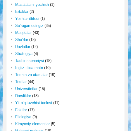
Masalalarni yechish
(1)
Ertaklar
(2)
Yoshlar ittifoqi
(1)
So‘ragan edingiz
(35)
Maqolalar
(43)
She’rlar
(13)
Davlatlar
(12)
Strategiya
(4)
Tadbir ssenariysi
(18)
Ingliz tilida matn
(10)
Termin va atamalar
(19)
Testlar
(44)
Universitetlar
(15)
Darsliklar
(18)
Yil o‘qituvchisi tanlovi
(11)
Faktlar
(17)
Filologiya
(9)
Kimyoviy elementlar
(5)
Mahorat maktabi
(18)