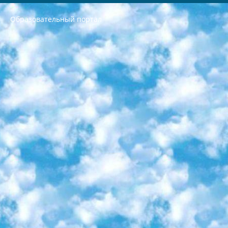
Образовательный портал
РЕСПУБЛИКА УЗБЕКИСТАН МИНИСТРЕРСТВО ДОШКОЛЬНОГО И ШКОЛЬНОГО ОБРАЗОВАНИЯ КОМАНДА в общеобразовательных учреждениях в 2023-2024 учебном году организация и проведение итоговой государственной аттестации обучающихся о Министра дошкольного и школьного образования Республики Узбекистан от 4 марта 2008 года (постановлением Минюста от 20 марта 2008 года № 1778 государственной регистрации) «Итоговое состояние учащихся общего среднего образования на основании положения об утверждении положения об аттестации общего среднего образования выпускной экзамен студентов в образовательных учреждениях в 2023-2024 учебном году В целях организации и прохождения аттестации приказываю: 1. Следующее: перечень предметов, по которым будет проводиться итоговая государственная аттестация и экзамен формы перевода согласно приложению 1; сертификаты международного образца, оценивающие уровень владения иностранными языками перечень согласно приложению 2; 2. Педагогический при специализированных образовательных учреждениях. научно-практический центр квалификации и международной оценки (Д.Давидова) 2024 г. До 25 марта: задания по предметам, по которым будет проводиться итоговая аттестация разработка и утверждение технических условий; итоговая аттестация на основании разработанного предметного задания разработка вопросов по предметам (устно и письменно), экзамен передача; общеобразовательные средние школы и специальные учебные заведения учащиеся выпускных классов школ и интернатов в агентской системе подготовка базы данных экзаменационных материалов и критериев оценки; перевод базы экзаменационных материалов на все языки обучения подать в Республиканский образовательный центр для изготовления; варианты экзаменов на основе разработанных контрольных материалов пусть будут поставлены задачи формирования. 3. Республиканский образовательный центр (Ш.Худайкулов) до 5 апреля 2024 года. до: база данных предоставленных экзаменационных материалов на все языки обучения перевод и экспертиза; для слепых, слабовидящих, глухих, слабослышащих и умственно отсталых детей учащиеся выпускных классов специализированных школ и школ-интернатов база данных экзаменационных материалов на всех преподаваемых языках подготовка критериев оценки; специализированные школы для умственно отсталых детей и технологии для учащихся выпускных классов школ-интернатов разработка соответствующих рекомендаций и критериев проведения ЕГЭ по естествознанию давать задания. 4. Педагогический при специализированных образовательных учреждениях. Научно-практический центр навыков и международной оценки (Д.Давидова), Республика образовательный центр (Худайкулов Ш.) итоговый государственный аттестационный экзамен ориентирован на творческое и логическое мышление при подготовке базы материалов учитывать введение заданий. 5. Следует отметить, что: сертификат государственного образца о знании общеобразовательного предмета и как минимум национальный уровень B1 по предметам на иностранных языках, указанным в Приложении 2. или международно признанный сертификат эквивалентного уровня студенты, изучающие определенный предмет, освобождаются от экзамена; по соответствующим предметам запланирована итоговая государственная аттестация за день до дня, путем жеребьевки Рабочей группой (в письменной форме по предметам, проводимым в форме) из числа сформированных вариантов выбрано 2 варианта; 2 выбранных варианта экзамена анонсированы на официальном сайте министерства и все выпускники по всей стране на основе этих вариантов проводит итоговую государственную аттестацию. 6. Государственное образование учащихся средних общеобразовательных учреждений. знания в соответствии с квалификационными требованиями, которые необходимо приобрести на основании стандартов итоговый (выпускной) контроль для 9 и 11 классов в целях тестирования Экзамены (далее – экзамены) состоят из предметов, перечисленных в приложении 1. будет сделано. 7. Экзамены пройдут с 26 мая по 15 июня 2024 г. (кроме науки физического воспитания). 8. Физическая для учащихся 9 классов общесредних образовательных учреждений. Экзамены по предмету «Образование, квалификация медицина» 1-6 мая 2024 года. сотрудники перевести под присмотр (с отклонениями в физическом или умственном развитии) специализированная школа для детей, школы-интернаты и со сколиозом школы-интернаты санаторного типа для больных детей исключены). 9. Он был слепым, слабовидящим и имел нарушения опорно-двигательного аппарата. экзамены в специализированных школах и интернатах для детей должны проводиться исходя из требований, предъявляемых к общеобразовательным учреждениям (физкультура кроме науки). 10. Специализированная школа для глухих и слабослышащих детей. и экзамены в интернатах и быть реализован в виде письменного теста по математике. 11. Специальность для умственно отсталых детей. Для 9 класса Родной язык и литературное письмо Государственный язык (язык обучения – узбекский). для неклассов) написано Математическое письмо Письменная/устная история Узбекистана Физическое воспитание практично Итоговый контроль Для 11 класса Написание родного языка и литературы (эссе) Математическое письмо Узбекский язык (обучение на узбекском языке) не посещающее общее среднее образование для учреждений)/Образовательное учреждение выбор письменный и устный Иностранный язык письменный/устный Письменная/устная история Узбекистана *По выбору студента:  Химия  Физика  Основы государственного права  География 10 бесплатных образовательных ресурсов - Мы составили подборку онлайн-проектов с интерактивными упражнениями, видеолекциями и статьями. Они помогут вам обрести новые и освежить старые знания бесплатно. 1. «ИНТУИТ» Старейшая образовательная площадка Рунета. Здесь вы найдёте сотни текстовых и видеокурсов на десятки различных тем — от программирования до психологии. Многие курсы подготовлены российскими университетами и крупными международными компаниями вроде Intel и Microsoft. Самостоятельное обучение бесплатное, но желающие могут оплатить услуги персональных наставников. 2. «Смартия» знакомит с актуальными профессиями и подсказывает, как им обучаться. Выбрав заинтересовавшую вас специальность — SMM-специалист, фотограф, веб-дизайнер или другую, — увидите список необходимых для неё умений. Чтобы вы могли освоить их самостоятельно, для каждого умения площадка отображает подборку ссылок на учебные материалы. Хотя «Смартия» ориентируется на русскоязычную аудиторию, часть контента всё же доступна только на английском. 3. «Лекторий Физтеха» Проект Московского физико-технического института (Физтеха). С его помощью вы можете смотреть онлайн серии лекций, записанные на видео в этом вузе. В числе доступных предметов — физика, биология, химия, информационные технологии и другие. К некоторым лекциям администрация ресурса прилагает готовые конспекты, которые можно скачивать в PDF-формате. 4. ITMOcourses Онлайн-площадка Санкт-Петербургского национального исследовательского университета информационных технологий, механики и оптики (ИТМО). Ресурс предоставляет свободный доступ к курсам, разработанным в этом вузе. Каталог материалов разбит на четыре категории: «Оптические системы и технологии», «Приборостроение и робототехника», «Информационные технологии» и «Биотехнологии». Курсы состоят из видеолекций, интерактивных демонстраций и заданий. 5. «КиберЛенинка» Электронная научная библиотека открытого доступа. Каталог площадки регулярно обрастает текстами статей из различных научных изданий. Сгруппированные по журналам и рубрикам публикации можно читать онлайн или скачивать целиком в PDF-формате. Проект нацелен на популяризацию науки за счёт открытого доступа к качественной информации. 6. «ПостНаука» На этом ресурсе публикуют подборки видеолекций, составленные экспертами из разных отраслей и объединённые общими темами. Среди них, к примеру, есть серии «Биоинформатика и геномика», «Культура средневековой Скандинавии» и Cinema Studies о теории кино. Каждая подборка лекций — логически связанная история, рассказанная экспертом от первого лица. Кроме того, на сайте появляются научно-образовательные статьи и тесты на разные темы. 7. «Newочём» Команда проекта «Newочём» отбирает самые интересные тексты из англоязычных СМИ и переводит те из них, за которые голосуют участники сообщества «ВКонтакте». По большей части это научно-популярные статьи. Редакторы придумывают лишь заголовки, в остальном содержание переводов соответствует оригиналам. Полные тексты можно читать прямо в социальной сети. 8. InternetUrok Онлайн-база материалов по основным дисциплинам школьной программы. Информация на сайте структурирована по классам, предметам и темам (урокам). Каждый урок состоит из видеолекций и конспектов. Есть также интерактивные тренажёры и тесты для закрепления пройденного материала. Даже если вы давно окончили школу, возможность повторить программу старших классов всегда может пригодиться. 9. Edutainme Ещё один ресурс об образовании. В отличие от Newtonew, как мне кажется, Edutainme больше ориентируется на представителей индустрии: педагогов, предпринимателей, разработчиков образовательных проектов. Но и любой, кто просто стремится к саморазвитию, найдёт на сайте много полезного и интересного для себя. Например, информацию о новых курсах и образовательных сервисах. 10. Newtonew Онлайн-медиа об образовании и обучении в широком смысле. Авторы Newtonew пишут об инструментах, заведениях, тактиках и стратегиях, которые помогают учить других и получать новые знания самостоятельно. На этой площадке вы найдёте новости, обзоры, аналитические мат