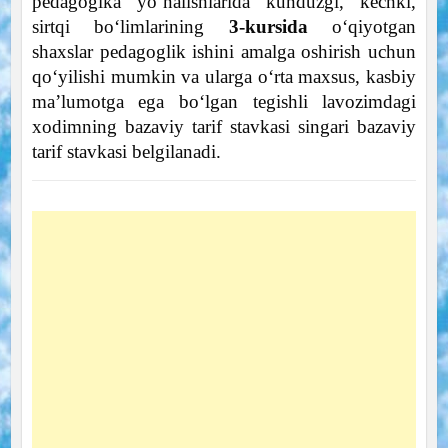
pedagogika yo‘nalishlarida kunduzgi, kechki,
sirtqi bo‘limlarining
3-kursida
o‘qiyotgan
shaxslar pedagoglik ishini amalga oshirish uchun
qo‘yilishi mumkin va ularga o‘rta maxsus, kasbiy
ma’lumotga ega bo‘lgan tegishli lavozimdagi
xodimning bazaviy tarif stavkasi singari bazaviy
tarif stavkasi belgilanadi.