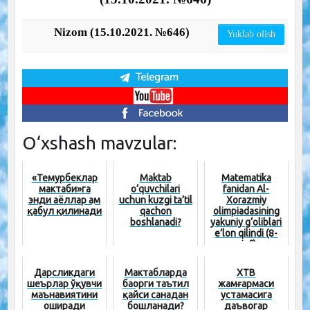
Nizom (15.10.2021. №646)
Yuklab olish
O‘xshash mavzular:
«Темурбеклар
Maktab
Matematika
мактаби»га
o‘quvchilari
fanidan Al-
энди аёллар ҳам
uchun kuzgi ta’til
Xorazmiy
қабул қилинади
qachon
olimpiadasining
boshlanadi?
yakuniy g‘oliblari
e’lon qilindi (8-
sinf)
Дарсликдаги
Мактабларда
ХТВ
шеърлар ўқувчи
баҳорги таътил
жамғармаси
маънавиятини
қайси санадан
устамасига
оширади
бошланади?
даъвогар