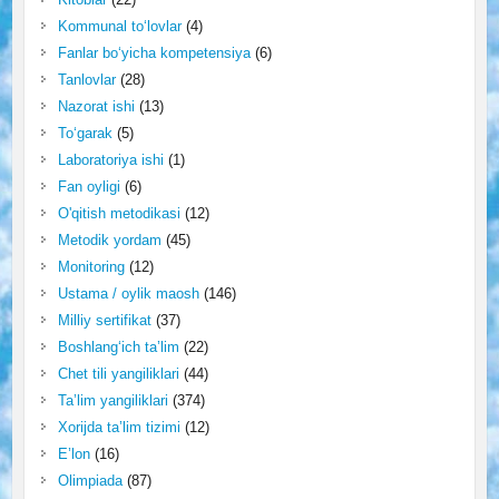
Kommunal to‘lovlar
(4)
Fanlar bo‘yicha kompetensiya
(6)
Tanlovlar
(28)
Nazorat ishi
(13)
To‘garak
(5)
Laboratoriya ishi
(1)
Fan oyligi
(6)
O'qitish metodikasi
(12)
Metodik yordam
(45)
Monitoring
(12)
Ustama / oylik maosh
(146)
Milliy sertifikat
(37)
Boshlang‘ich ta’lim
(22)
Chet tili yangiliklari
(44)
Ta’lim yangiliklari
(374)
Xorijda ta’lim tizimi
(12)
E’lon
(16)
Olimpiada
(87)