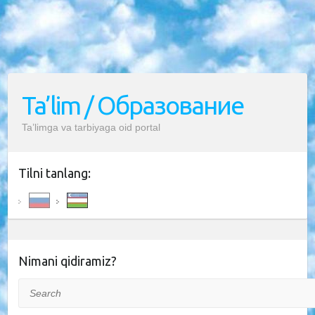
Ta’lim / Образование
Ta’limga va tarbiyaga oid portal
Tilni tanlang:
Nimani qidiramiz?
Search