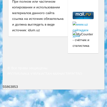
При полном или частичном
копировании и использовании
материалов данного сайта
ссылка на источник обязательна
и должна выглядеть в виде
источник: idum.uz
© Все права защищены
РЕСПУБЛИКА УЗБЕКИСТАН МИНИСТРЕРСТВО ДОШКОЛЬНОГО И ШКОЛЬНОГО ОБРАЗОВАНИЯ КОМАНДА в общеобразовательных учреждениях в 2023-2024 учебном году организация и проведение итоговой государственной аттестации обучающихся о Министра дошкольного и школьного образования Республики Узбекистан от 4 марта 2008 года (постановлением Минюста от 20 марта 2008 года № 1778 государственной регистрации) «Итоговое состояние учащихся общего среднего образования на основании положения об утверждении положения об аттестации общего среднего образования выпускной экзамен студентов в образовательных учреждениях в 2023-2024 учебном году В целях организации и прохождения аттестации приказываю: 1. Следующее: перечень предметов, по которым будет проводиться итоговая государственная аттестация и экзамен формы перевода согласно приложению 1; сертификаты международного образца, оценивающие уровень владения иностранными языками перечень согласно приложению 2; 2. Педагогический при специализированных образовательных учреждениях. научно-практический центр квалификации и международной оценки (Д.Давидова) 2024 г. До 25 марта: задания по предметам, по которым будет проводиться итоговая аттестация разработка и утверждение технических условий; итоговая аттестация на основании разработанного предметного задания разработка вопросов по предметам (устно и письменно), экзамен передача; общеобразовательные средние школы и специальные учебные заведения учащиеся выпускных классов школ и интернатов в агентской системе подготовка базы данных экзаменационных материалов и критериев оценки; перевод базы экзаменационных материалов на все языки обучения подать в Республиканский образовательный центр для изготовления; варианты экзаменов на основе разработанных контрольных материалов пусть будут поставлены задачи формирования. 3. Республиканский образовательный центр (Ш.Худайкулов) до 5 апреля 2024 года. до: база данных предоставленных экзаменационных материалов на все языки обучения перевод и экспертиза; для слепых, слабовидящих, глухих, слабослышащих и умственно отсталых детей учащиеся выпускных классов специализированных школ и школ-интернатов база данных экзаменационных материалов на всех преподаваемых языках подготовка критериев оценки; специализированные школы для умственно отсталых детей и технологии для учащихся выпускных классов школ-интернатов разработка соответствующих рекомендаций и критериев проведения ЕГЭ по естествознанию давать задания. 4. Педагогический при специализированных образовательных учреждениях. Научно-практический центр навыков и международной оценки (Д.Давидова), Республика образовательный центр (Худайкулов Ш.) итоговый государственный аттестационный экзамен ориентирован на творческое и логическое мышление при подготовке базы материалов учитывать введение заданий. 5. Следует отметить, что: сертификат государственного образца о знании общеобразовательного предмета и как минимум национальный уровень B1 по предметам на иностранных языках, указанным в Приложении 2. или международно признанный сертификат эквивалентного уровня студенты, изучающие определенный предмет, освобождаются от экзамена; по соответствующим предметам запланирована итоговая государственная аттестация за день до дня, путем жеребьевки Рабочей группой (в письменной форме по предметам, проводимым в форме) из числа сформированных вариантов выбрано 2 варианта; 2 выбранных варианта экзамена анонсированы на официальном сайте министерства и все выпускники по всей стране на основе этих вариантов проводит итоговую государственную аттестацию. 6. Государственное образование учащихся средних общеобразовательных учреждений. знания в соответствии с квалификационными требованиями, которые необходимо приобрести на основании стандартов итоговый (выпускной) контроль для 9 и 11 классов в целях тестирования Экзамены (далее – экзамены) состоят из предметов, перечисленных в приложении 1. будет сделано. 7. Экзамены пройдут с 26 мая по 15 июня 2024 г. (кроме науки физического воспитания). 8. Физическая для учащихся 9 классов общесредних образовательных учреждений. Экзамены по предмету «Образование, квалификация медицина» 1-6 мая 2024 года. сотрудники перевести под присмотр (с отклонениями в физическом или умственном развитии) специализированная школа для детей, школы-интернаты и со сколиозом школы-интернаты санаторного типа для больных детей исключены). 9. Он был слепым, слабовидящим и имел нарушения опорно-двигательного аппарата. экзамены в специализированных школах и интернатах для детей должны проводиться исходя из требований, предъявляемых к общеобразовательным учреждениям (физкультура кроме науки). 10. Специализированная школа для глухих и слабослышащих детей. и экзамены в интернатах и быть реализован в виде письменного теста по математике. 11. Специальность для умственно отсталых детей. Для 9 класса Родной язык и литературное письмо Государственный язык (язык обучения – узбекский). для неклассов) написано Математическое письмо Письменная/устная история Узбекистана Физическое воспитание практично Итоговый контроль Для 11 класса Написание родного языка и литературы (эссе) Математическое письмо Узбекский язык (обучение на узбекском языке) не посещающее общее среднее образование для учреждений)/Образовательное учреждение выбор письменный и устный Иностранный язык письменный/устный Письменная/устная история Узбекистана *По выбору студента:  Химия  Физика  Основы государственного права  География 10 бесплатных образовательных ресурсов - Мы составили подборку онлайн-проектов с интерактивными упражнениями, видеолекциями и статьями. Они помогут вам обрести новые и освежить старые знания бесплатно. 1. «ИНТУИТ» Старейшая образовательная площадка Рунета. Здесь вы найдёте сотни текстовых и видеокурсов на десятки различных тем — от программирования до психологии. Многие курсы подготовлены российскими университетами и крупными международными компаниями вроде Intel и Microsoft. Самостоятельное обучение бесплатное, но желающие могут оплатить услуги персональных наставников. 2. «Смартия» знакомит с актуальными профессиями и подсказывает, как им обучаться. Выбрав заинтересовавшую вас специальность — SMM-специалист, фотограф, веб-дизайнер или другую, — увидите список необходимых для неё умений. Чтобы вы могли освоить их самостоятельно, для каждого умения площадка отображает подборку ссылок на учебные материалы. Хотя «Смартия» ориентируется на русскоязычную аудиторию, часть контента всё же доступна только на английском. 3. «Лекторий Физтеха» Проект Московского физико-технического института (Физтеха). С его помощью вы можете смотреть онлайн серии лекций, записанные на видео в этом вузе. В числе доступных предметов — физика, биология, химия, информационные технологии и другие. К некоторым лекциям администрация ресурса прилагает готовые конспекты, которые можно скачивать в PDF-формате. 4. ITMOcourses Онлайн-площадка Санкт-Петербургского национального исследовательского университета информационных технологий, механики и оптики (ИТМО). Ресурс предоставляет свободный доступ к курсам, разработанным в этом вузе. Каталог материалов разбит на четыре категории: «Оптические системы и технологии», «Приборостроение и робототехника», «Информационные технологии» и «Биотехнологии». Курсы состоят из видеолекций, интерактивных демонстраций и заданий. 5. «КиберЛенинка» Электронная научная библиотека открытого доступа. Каталог площадки регулярно обрастает текстами статей из различных научных изданий. Сгруппированные по журналам и рубрикам публикации можно читать онлайн или скачивать целиком в PDF-формате. Проект нацелен на популяризацию науки за счёт открытого доступа к качественной информации. 6. «ПостНаука» На этом ресурсе публикуют подборки видеолекций, составленные экспертами из разных отраслей и объединённые общими темами. Среди них, к примеру, есть серии «Биоинформатика и геномика», «Культура средневековой Скандинавии» и Cinema Studies о теории кино. Каждая подборка лекций — логически связанная история, рассказанная экспертом от первого лица. Кроме того, на сайте появляются научно-образовательные статьи и тесты на разные темы. 7. «Newочём» Команда проекта «Newочём» отбирает самые интересные тексты из англоязычных СМИ и переводит те из них, за которые голосуют участники сообщества «ВКонтакте». По большей части это научно-популярные статьи. Редакторы придумывают лишь заголовки, в остальном содержание переводов соответствует оригиналам. Полные тексты можно читать прямо в социальной сети. 8. InternetUrok Онлайн-база материалов по основным дисциплинам школьной программы. Информация на сайте структурирована по классам, предметам и темам (урокам). Каждый урок состоит из видеолекций и конспектов. Есть также интерактивные тренажёры и тесты для закрепления пройденного материала. Даже если вы давно окончили школу, возможность повторить программу старших классов всегда может пригодиться. 9. Edutainme Ещё один ресурс об образовании. В отличие от Newtonew, как мне кажется, Edutainme больше ориентируется на представителей индустрии: педагогов, предпринимателей, разработчиков образовательных проектов. Но и любой, кто просто стремится к саморазвитию, найдёт на сайте много полезного и интересного для себя. Например, информацию о новых курсах и образовательных сервисах. 10. Newtonew Онлайн-медиа об образовании и обучении в широком смысле. Авторы Newtonew пишут об инструментах, заведениях, тактиках и стратегиях, которые помогают учить других и получать новые знания самостоятельно. На этой площадке вы найдёте новости, обзоры, аналитические мате
55863853