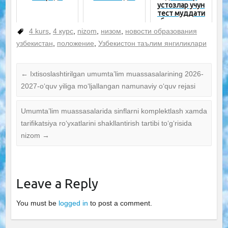
устозлар учун
тест муддати
белгиланди
4 kurs
,
4 курс
,
nizom
,
низом
,
новости образования
узбекистан
,
положение
,
Узбекистон таълим янгиликлари
←
Ixtisoslashtirilgan umumta’lim muassasalarining 2026-
2027-o‘quv yiliga mo‘ljallangan namunaviy o‘quv rejasi
Umumta’lim muassasalarida sinflarni komplektlash xamda
tarifikatsiya ro‘yxatlarini shakllantirish tartibi to‘g‘risida
nizom
→
Leave a Reply
You must be
logged in
to post a comment.