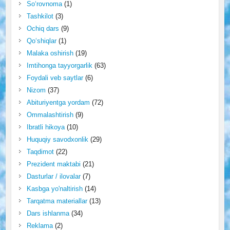
So‘rovnoma
(1)
Tashkilot
(3)
Ochiq dars
(9)
Qo‘shiqlar
(1)
Malaka oshirish
(19)
Imtihonga tayyorgarlik
(63)
Foydali veb saytlar
(6)
Nizom
(37)
Abituriyentga yordam
(72)
Ommalashtirish
(9)
Ibratli hikoya
(10)
Huquqiy savodxonlik
(29)
Taqdimot
(22)
Prezident maktabi
(21)
Dasturlar / ilovalar
(7)
Kasbga yo'naltirish
(14)
Tarqatma materiallar
(13)
Dars ishlanma
(34)
Reklama
(2)