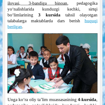
ilovasi, 3-bandiga binoan
, pedagogika
yo‘nalishlarida kunduzgi kechki, sirtqi
bo‘limlarining
3 kursida
tahsil olayotgan
talabalarga maktablarda dars berish
huquqi
berilgan
.
Unga ko‘ra oliy ta’lim muassasasining
4-kursida
,