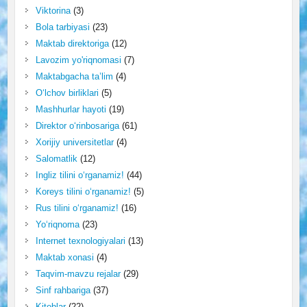
Viktorina
(3)
Bola tarbiyasi
(23)
Maktab direktoriga
(12)
Lavozim yo'riqnomasi
(7)
Maktabgacha ta’lim
(4)
O‘lchov birliklari
(5)
Mashhurlar hayoti
(19)
Direktor o‘rinbosariga
(61)
Xorijiy universitetlar
(4)
Salomatlik
(12)
Ingliz tilini o‘rganamiz!
(44)
Koreys tilini o‘rganamiz!
(5)
Rus tilini o‘rganamiz!
(16)
Yo‘riqnoma
(23)
Internet texnologiyalari
(13)
Maktab xonasi
(4)
Taqvim-mavzu rejalar
(29)
Sinf rahbariga
(37)
Kitoblar
(22)