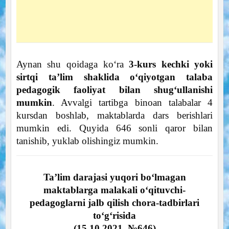
Aynan shu qoidaga ko‘ra
3-kurs kechki yoki
sirtqi ta’lim shaklida o‘qiyotgan talaba
pedagogik faoliyat bilan shug‘ullanishi
mumkin
. Avvalgi tartibga binoan talabalar 4
kursdan boshlab, maktablarda dars berishlari
mumkin edi. Quyida 646 sonli qaror bilan
tanishib, yuklab olishingiz mumkin.
Ta’lim darajasi yuqori bo‘lmagan
maktablarga malakali o‘qituvchi-
pedagoglarni jalb qilish chora-tadbirlari
to‘g‘risida
(15.10.2021. №646)