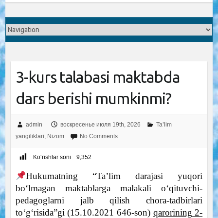
3-kurs talabasi maktabda
dars berishi mumkinmi?
admin
воскресенье июля 19th, 2026
Ta’lim
yangiliklari
,
Nizom
No Comments
Ko‘rishlar soni
9,352
Hukumatning “Ta’lim darajasi yuqori
bo‘lmagan maktablarga malakali o‘qituvchi-
pedagoglarni jalb qilish chora-tadbirlari
to‘g‘risida”gi (15.10.2021 646-son)
qarorining 2-