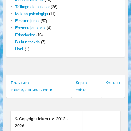
Ta’limga oid hujjatlar
(26)
Maktab psixologiga
(11)
Elektron jurnal
(57)
Energotejamkorlik
(4)
Etimologiya
(16)
Bu kun tarixda
(7)
Hazil
(1)
Политика
Карта
Контакт
конфиденциальности
сайта
© Copyright
idum.uz.
2012 -
2026.