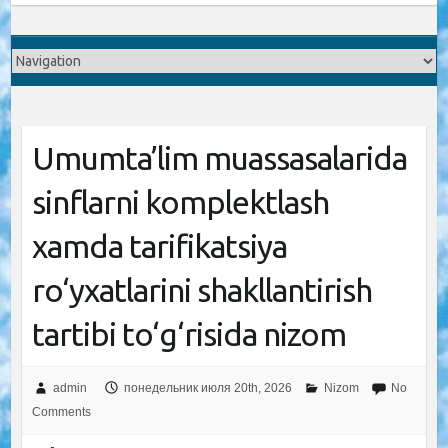
Umumta’lim muassasalarida
sinflarni komplektlash
xamda tarifikatsiya
ro‘yxatlarini shakllantirish
tartibi to‘g‘risida nizom
admin
понедельник июля 20th, 2026
Nizom
No
Comments