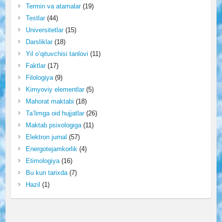
Termin va atamalar
(19)
Testlar
(44)
Universitetlar
(15)
Darsliklar
(18)
Yil o‘qituvchisi tanlovi
(11)
Faktlar
(17)
Filologiya
(9)
Kimyoviy elementlar
(5)
Mahorat maktabi
(18)
Ta’limga oid hujjatlar
(26)
Maktab psixologiga
(11)
Elektron jurnal
(57)
Energotejamkorlik
(4)
Etimologiya
(16)
Bu kun tarixda
(7)
Hazil
(1)