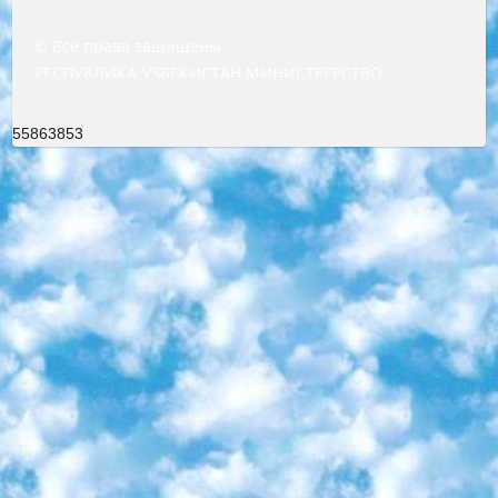
© Все права защищены
РЕСПУБЛИКА УЗБЕКИСТАН МИНИСТРЕРСТВО ДОШКОЛЬНОГО И ШКОЛЬНОГО ОБРАЗОВАНИЯ КОМАНДА в общеобразовательных учреждениях в 2023-2024 учебном году организация и проведение итоговой государственной аттестации обучающихся о Министра дошкольного и школьного образования Республики Узбекистан от 4 марта 2008 года (постановлением Минюста от 20 марта 2008 года № 1778 государственной регистрации) «Итоговое состояние учащихся общего среднего образования на основании положения об утверждении положения об аттестации общего среднего образования выпускной экзамен студентов в образовательных учреждениях в 2023-2024 учебном году В целях организации и прохождения аттестации приказываю: 1. Следующее: перечень предметов, по которым будет проводиться итоговая государственная аттестация и экзамен формы перевода согласно приложению 1; сертификаты международного образца, оценивающие уровень владения иностранными языками перечень согласно приложению 2; 2. Педагогический при специализированных образовательных учреждениях. научно-практический центр квалификации и международной оценки (Д.Давидова) 2024 г. До 25 марта: задания по предметам, по которым будет проводиться итоговая аттестация разработка и утверждение технических условий; итоговая аттестация на основании разработанного предметного задания разработка вопросов по предметам (устно и письменно), экзамен передача; общеобразовательные средние школы и специальные учебные заведения учащиеся выпускных классов школ и интернатов в агентской системе подготовка базы данных экзаменационных материалов и критериев оценки; перевод базы экзаменационных материалов на все языки обучения подать в Республиканский образовательный центр для изготовления; варианты экзаменов на основе разработанных контрольных материалов пусть будут поставлены задачи формирования. 3. Республиканский образовательный центр (Ш.Худайкулов) до 5 апреля 2024 года. до: база данных предоставленных экзаменационных материалов на все языки обучения перевод и экспертиза; для слепых, слабовидящих, глухих, слабослышащих и умственно отсталых детей учащиеся выпускных классов специализированных школ и школ-интернатов база данных экзаменационных материалов на всех преподаваемых языках подготовка критериев оценки; специализированные школы для умственно отсталых детей и технологии для учащихся выпускных классов школ-интернатов разработка соответствующих рекомендаций и критериев проведения ЕГЭ по естествознанию давать задания. 4. Педагогический при специализированных образовательных учреждениях. Научно-практический центр навыков и международной оценки (Д.Давидова), Республика образовательный центр (Худайкулов Ш.) итоговый государственный аттестационный экзамен ориентирован на творческое и логическое мышление при подготовке базы материалов учитывать введение заданий. 5. Следует отметить, что: сертификат государственного образца о знании общеобразовательного предмета и как минимум национальный уровень B1 по предметам на иностранных языках, указанным в Приложении 2. или международно признанный сертификат эквивалентного уровня студенты, изучающие определенный предмет, освобождаются от экзамена; по соответствующим предметам запланирована итоговая государственная аттестация за день до дня, путем жеребьевки Рабочей группой (в письменной форме по предметам, проводимым в форме) из числа сформированных вариантов выбрано 2 варианта; 2 выбранных варианта экзамена анонсированы на официальном сайте министерства и все выпускники по всей стране на основе этих вариантов проводит итоговую государственную аттестацию. 6. Государственное образование учащихся средних общеобразовательных учреждений. знания в соответствии с квалификационными требованиями, которые необходимо приобрести на основании стандартов итоговый (выпускной) контроль для 9 и 11 классов в целях тестирования Экзамены (далее – экзамены) состоят из предметов, перечисленных в приложении 1. будет сделано. 7. Экзамены пройдут с 26 мая по 15 июня 2024 г. (кроме науки физического воспитания). 8. Физическая для учащихся 9 классов общесредних образовательных учреждений. Экзамены по предмету «Образование, квалификация медицина» 1-6 мая 2024 года. сотрудники перевести под присмотр (с отклонениями в физическом или умственном развитии) специализированная школа для детей, школы-интернаты и со сколиозом школы-интернаты санаторного типа для больных детей исключены). 9. Он был слепым, слабовидящим и имел нарушения опорно-двигательного аппарата. экзамены в специализированных школах и интернатах для детей должны проводиться исходя из требований, предъявляемых к общеобразовательным учреждениям (физкультура кроме науки). 10. Специализированная школа для глухих и слабослышащих детей. и экзамены в интернатах и быть реализован в виде письменного теста по математике. 11. Специальность для умственно отсталых детей. Для 9 класса Родной язык и литературное письмо Государственный язык (язык обучения – узбекский). для неклассов) написано Математическое письмо Письменная/устная история Узбекистана Физическое воспитание практично Итоговый контроль Для 11 класса Написание родного языка и литературы (эссе) Математическое письмо Узбекский язык (обучение на узбекском языке) не посещающее общее среднее образование для учреждений)/Образовательное учреждение выбор письменный и устный Иностранный язык письменный/устный Письменная/устная история Узбекистана *По выбору студента:  Химия  Физика  Основы государственного права  География 10 бесплатных образовательных ресурсов - Мы составили подборку онлайн-проектов с интерактивными упражнениями, видеолекциями и статьями. Они помогут вам обрести новые и освежить старые знания бесплатно. 1. «ИНТУИТ» Старейшая образовательная площадка Рунета. Здесь вы найдёте сотни текстовых и видеокурсов на десятки различных тем — от программирования до психологии. Многие курсы подготовлены российскими университетами и крупными международными компаниями вроде Intel и Microsoft. Самостоятельное обучение бесплатное, но желающие могут оплатить услуги персональных наставников. 2. «Смартия» знакомит с актуальными профессиями и подсказывает, как им обучаться. Выбрав заинтересовавшую вас специальность — SMM-специалист, фотограф, веб-дизайнер или другую, — увидите список необходимых для неё умений. Чтобы вы могли освоить их самостоятельно, для каждого умения площадка отображает подборку ссылок на учебные материалы. Хотя «Смартия» ориентируется на русскоязычную аудиторию, часть контента всё же доступна только на английском. 3. «Лекторий Физтеха» Проект Московского физико-технического института (Физтеха). С его помощью вы можете смотреть онлайн серии лекций, записанные на видео в этом вузе. В числе доступных предметов — физика, биология, химия, информационные технологии и другие. К некоторым лекциям администрация ресурса прилагает готовые конспекты, которые можно скачивать в PDF-формате. 4. ITMOcourses Онлайн-площадка Санкт-Петербургского национального исследовательского университета информационных технологий, механики и оптики (ИТМО). Ресурс предоставляет свободный доступ к курсам, разработанным в этом вузе. Каталог материалов разбит на четыре категории: «Оптические системы и технологии», «Приборостроение и робототехника», «Информационные технологии» и «Биотехнологии». Курсы состоят из видеолекций, интерактивных демонстраций и заданий. 5. «КиберЛенинка» Электронная научная библиотека открытого доступа. Каталог площадки регулярно обрастает текстами статей из различных научных изданий. Сгруппированные по журналам и рубрикам публикации можно читать онлайн или скачивать целиком в PDF-формате. Проект нацелен на популяризацию науки за счёт открытого доступа к качественной информации. 6. «ПостНаука» На этом ресурсе публикуют подборки видеолекций, составленные экспертами из разных отраслей и объединённые общими темами. Среди них, к примеру, есть серии «Биоинформатика и геномика», «Культура средневековой Скандинавии» и Cinema Studies о теории кино. Каждая подборка лекций — логически связанная история, рассказанная экспертом от первого лица. Кроме того, на сайте появляются научно-образовательные статьи и тесты на разные темы. 7. «Newочём» Команда проекта «Newочём» отбирает самые интересные тексты из англоязычных СМИ и переводит те из них, за которые голосуют участники сообщества «ВКонтакте». По большей части это научно-популярные статьи. Редакторы придумывают лишь заголовки, в остальном содержание переводов соответствует оригиналам. Полные тексты можно читать прямо в социальной сети. 8. InternetUrok Онлайн-база материалов по основным дисциплинам школьной программы. Информация на сайте структурирована по классам, предметам и темам (урокам). Каждый урок состоит из видеолекций и конспектов. Есть также интерактивные тренажёры и тесты для закрепления пройденного материала. Даже если вы давно окончили школу, возможность повторить программу старших классов всегда может пригодиться. 9. Edutainme Ещё один ресурс об образовании. В отличие от Newtonew, как мне кажется, Edutainme больше ориентируется на представителей индустрии: педагогов, предпринимателей, разработчиков образовательных проектов. Но и любой, кто просто стремится к саморазвитию, найдёт на сайте много полезного и интересного для себя. Например, информацию о новых курсах и образовательных сервисах. 10. Newtonew Онлайн-медиа об образовании и обучении в широком смысле. Авторы Newtonew пишут об инструментах, заведениях, тактиках и стратегиях, которые помогают учить других и получать новые знания самостоятельно. На этой площадке вы найдёте новости, обзоры, аналитические мате
55863853