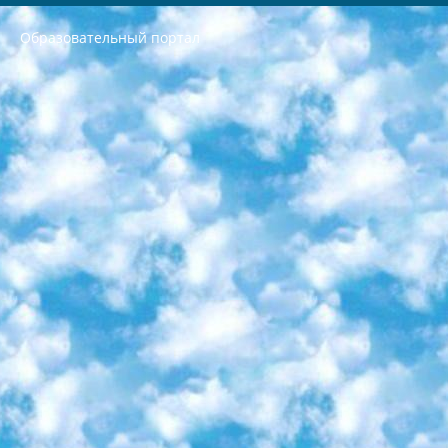
Образовательный портал
РЕСПУБЛИКА УЗБЕКИСТАН МИНИСТРЕРСТВО ДОШКОЛЬНОГО И ШКОЛЬНОГО ОБРАЗОВАНИЯ КОМАНДА в общеобразовательных учреждениях в 2023-2024 учебном году организация и проведение итоговой государственной аттестации обучающихся о Министра дошкольного и школьного образования Республики Узбекистан от 4 марта 2008 года (постановлением Минюста от 20 марта 2008 года № 1778 государственной регистрации) «Итоговое состояние учащихся общего среднего образования на основании положения об утверждении положения об аттестации общего среднего образования выпускной экзамен студентов в образовательных учреждениях в 2023-2024 учебном году В целях организации и прохождения аттестации приказываю: 1. Следующее: перечень предметов, по которым будет проводиться итоговая государственная аттестация и экзамен формы перевода согласно приложению 1; сертификаты международного образца, оценивающие уровень владения иностранными языками перечень согласно приложению 2; 2. Педагогический при специализированных образовательных учреждениях. научно-практический центр квалификации и международной оценки (Д.Давидова) 2024 г. До 25 марта: задания по предметам, по которым будет проводиться итоговая аттестация разработка и утверждение технических условий; итоговая аттестация на основании разработанного предметного задания разработка вопросов по предметам (устно и письменно), экзамен передача; общеобразовательные средние школы и специальные учебные заведения учащиеся выпускных классов школ и интернатов в агентской системе подготовка базы данных экзаменационных материалов и критериев оценки; перевод базы экзаменационных материалов на все языки обучения подать в Республиканский образовательный центр для изготовления; варианты экзаменов на основе разработанных контрольных материалов пусть будут поставлены задачи формирования. 3. Республиканский образовательный центр (Ш.Худайкулов) до 5 апреля 2024 года. до: база данных предоставленных экзаменационных материалов на все языки обучения перевод и экспертиза; для слепых, слабовидящих, глухих, слабослышащих и умственно отсталых детей учащиеся выпускных классов специализированных школ и школ-интернатов база данных экзаменационных материалов на всех преподаваемых языках подготовка критериев оценки; специализированные школы для умственно отсталых детей и технологии для учащихся выпускных классов школ-интернатов разработка соответствующих рекомендаций и критериев проведения ЕГЭ по естествознанию давать задания. 4. Педагогический при специализированных образовательных учреждениях. Научно-практический центр навыков и международной оценки (Д.Давидова), Республика образовательный центр (Худайкулов Ш.) итоговый государственный аттестационный экзамен ориентирован на творческое и логическое мышление при подготовке базы материалов учитывать введение заданий. 5. Следует отметить, что: сертификат государственного образца о знании общеобразовательного предмета и как минимум национальный уровень B1 по предметам на иностранных языках, указанным в Приложении 2. или международно признанный сертификат эквивалентного уровня студенты, изучающие определенный предмет, освобождаются от экзамена; по соответствующим предметам запланирована итоговая государственная аттестация за день до дня, путем жеребьевки Рабочей группой (в письменной форме по предметам, проводимым в форме) из числа сформированных вариантов выбрано 2 варианта; 2 выбранных варианта экзамена анонсированы на официальном сайте министерства и все выпускники по всей стране на основе этих вариантов проводит итоговую государственную аттестацию. 6. Государственное образование учащихся средних общеобразовательных учреждений. знания в соответствии с квалификационными требованиями, которые необходимо приобрести на основании стандартов итоговый (выпускной) контроль для 9 и 11 классов в целях тестирования Экзамены (далее – экзамены) состоят из предметов, перечисленных в приложении 1. будет сделано. 7. Экзамены пройдут с 26 мая по 15 июня 2024 г. (кроме науки физического воспитания). 8. Физическая для учащихся 9 классов общесредних образовательных учреждений. Экзамены по предмету «Образование, квалификация медицина» 1-6 мая 2024 года. сотрудники перевести под присмотр (с отклонениями в физическом или умственном развитии) специализированная школа для детей, школы-интернаты и со сколиозом школы-интернаты санаторного типа для больных детей исключены). 9. Он был слепым, слабовидящим и имел нарушения опорно-двигательного аппарата. экзамены в специализированных школах и интернатах для детей должны проводиться исходя из требований, предъявляемых к общеобразовательным учреждениям (физкультура кроме науки). 10. Специализированная школа для глухих и слабослышащих детей. и экзамены в интернатах и быть реализован в виде письменного теста по математике. 11. Специальность для умственно отсталых детей. Для 9 класса Родной язык и литературное письмо Государственный язык (язык обучения – узбекский). для неклассов) написано Математическое письмо Письменная/устная история Узбекистана Физическое воспитание практично Итоговый контроль Для 11 класса Написание родного языка и литературы (эссе) Математическое письмо Узбекский язык (обучение на узбекском языке) не посещающее общее среднее образование для учреждений)/Образовательное учреждение выбор письменный и устный Иностранный язык письменный/устный Письменная/устная история Узбекистана *По выбору студента:  Химия  Физика  Основы государственного права  География 10 бесплатных образовательных ресурсов - Мы составили подборку онлайн-проектов с интерактивными упражнениями, видеолекциями и статьями. Они помогут вам обрести новые и освежить старые знания бесплатно. 1. «ИНТУИТ» Старейшая образовательная площадка Рунета. Здесь вы найдёте сотни текстовых и видеокурсов на десятки различных тем — от программирования до психологии. Многие курсы подготовлены российскими университетами и крупными международными компаниями вроде Intel и Microsoft. Самостоятельное обучение бесплатное, но желающие могут оплатить услуги персональных наставников. 2. «Смартия» знакомит с актуальными профессиями и подсказывает, как им обучаться. Выбрав заинтересовавшую вас специальность — SMM-специалист, фотограф, веб-дизайнер или другую, — увидите список необходимых для неё умений. Чтобы вы могли освоить их самостоятельно, для каждого умения площадка отображает подборку ссылок на учебные материалы. Хотя «Смартия» ориентируется на русскоязычную аудиторию, часть контента всё же доступна только на английском. 3. «Лекторий Физтеха» Проект Московского физико-технического института (Физтеха). С его помощью вы можете смотреть онлайн серии лекций, записанные на видео в этом вузе. В числе доступных предметов — физика, биология, химия, информационные технологии и другие. К некоторым лекциям администрация ресурса прилагает готовые конспекты, которые можно скачивать в PDF-формате. 4. ITMOcourses Онлайн-площадка Санкт-Петербургского национального исследовательского университета информационных технологий, механики и оптики (ИТМО). Ресурс предоставляет свободный доступ к курсам, разработанным в этом вузе. Каталог материалов разбит на четыре категории: «Оптические системы и технологии», «Приборостроение и робототехника», «Информационные технологии» и «Биотехнологии». Курсы состоят из видеолекций, интерактивных демонстраций и заданий. 5. «КиберЛенинка» Электронная научная библиотека открытого доступа. Каталог площадки регулярно обрастает текстами статей из различных научных изданий. Сгруппированные по журналам и рубрикам публикации можно читать онлайн или скачивать целиком в PDF-формате. Проект нацелен на популяризацию науки за счёт открытого доступа к качественной информации. 6. «ПостНаука» На этом ресурсе публикуют подборки видеолекций, составленные экспертами из разных отраслей и объединённые общими темами. Среди них, к примеру, есть серии «Биоинформатика и геномика», «Культура средневековой Скандинавии» и Cinema Studies о теории кино. Каждая подборка лекций — логически связанная история, рассказанная экспертом от первого лица. Кроме того, на сайте появляются научно-образовательные статьи и тесты на разные темы. 7. «Newочём» Команда проекта «Newочём» отбирает самые интересные тексты из англоязычных СМИ и переводит те из них, за которые голосуют участники сообщества «ВКонтакте». По большей части это научно-популярные статьи. Редакторы придумывают лишь заголовки, в остальном содержание переводов соответствует оригиналам. Полные тексты можно читать прямо в социальной сети. 8. InternetUrok Онлайн-база материалов по основным дисциплинам школьной программы. Информация на сайте структурирована по классам, предметам и темам (урокам). Каждый урок состоит из видеолекций и конспектов. Есть также интерактивные тренажёры и тесты для закрепления пройденного материала. Даже если вы давно окончили школу, возможность повторить программу старших классов всегда может пригодиться. 9. Edutainme Ещё один ресурс об образовании. В отличие от Newtonew, как мне кажется, Edutainme больше ориентируется на представителей индустрии: педагогов, предпринимателей, разработчиков образовательных проектов. Но и любой, кто просто стремится к саморазвитию, найдёт на сайте много полезного и интересного для себя. Например, информацию о новых курсах и образовательных сервисах. 10. Newtonew Онлайн-медиа об образовании и обучении в широком смысле. Авторы Newtonew пишут об инструментах, заведениях, тактиках и стратегиях, которые помогают учить других и получать новые знания самостоятельно. На этой площадке вы найдёте новости, обзоры, аналитические мат