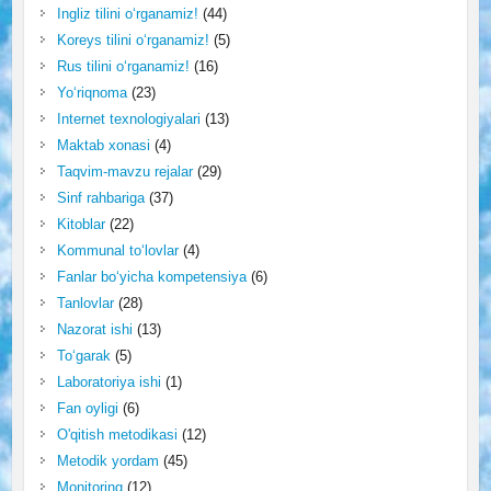
Ingliz tilini o‘rganamiz!
(44)
Koreys tilini o‘rganamiz!
(5)
Rus tilini o‘rganamiz!
(16)
Yo‘riqnoma
(23)
Internet texnologiyalari
(13)
Maktab xonasi
(4)
Taqvim-mavzu rejalar
(29)
Sinf rahbariga
(37)
Kitoblar
(22)
Kommunal to‘lovlar
(4)
Fanlar bo‘yicha kompetensiya
(6)
Tanlovlar
(28)
Nazorat ishi
(13)
To‘garak
(5)
Laboratoriya ishi
(1)
Fan oyligi
(6)
O'qitish metodikasi
(12)
Metodik yordam
(45)
Monitoring
(12)