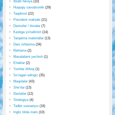
Ibratli hikoya
(10)
Huquqiy savodxonlik
(29)
Taqdimot
(22)
Prezident maktabi
(21)
Dasturlar / ilovalar
(7)
Kasbga yo'naltirish
(14)
Tarqatma materiallar
(13)
Dars ishlanma
(34)
Reklama
(2)
Masalalarni yechish
(1)
Ertaklar
(2)
Yoshlar ittifoqi
(1)
So‘ragan edingiz
(35)
Maqolalar
(43)
She’rlar
(13)
Davlatlar
(12)
Strategiya
(4)
Tadbir ssenariysi
(18)
Ingliz tilida matn
(10)