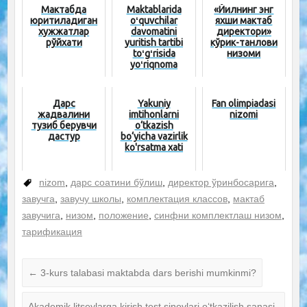
Мактабда
Maktablarida
«Йилнинг энг
юритиладиган
oʻquvchilar
яхши мактаб
хужжатлар
davomatini
директори»
рўйхати
yuritish tartibi
кўрик-танлови
toʻgʻrisida
низоми
yoʻriqnoma
Дарс
Yakuniy
Fan olimpiadasi
жадвалини
imtihonlarni
nizomi
тузиб берувчи
o‘tkazish
дастур
bo‘yicha vazirlik
ko'rsatma xati
nizom
,
дарс соатини бўлиш
,
директор ўринбосарига
,
завучга
,
завучу школы
,
комплектация классов
,
мактаб
завучига
,
низом
,
положение
,
синфни комплектлаш низом
,
тарификация
←
3-kurs talabasi maktabda dars berishi mumkinmi?
Akademik litseylarga kirish test sinovlari o‘tkazilish sanasi