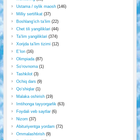
Ustama / oylik maosh
(146)
Milliy sertifikat
(37)
Boshlang‘ich ta’lim
(22)
Chet tili yangiliklari
(44)
Ta’lim yangiliklari
(374)
Xorijda ta’lim tizimi
(12)
E’lon
(16)
Olimpiada
(87)
So‘rovnoma
(1)
Tashkilot
(3)
Ochiq dars
(9)
Qo‘shiqlar
(1)
Malaka oshirish
(19)
Imtihonga tayyorgarlik
(63)
Foydali veb saytlar
(6)
Nizom
(37)
Abituriyentga yordam
(72)
Ommalashtirish
(9)