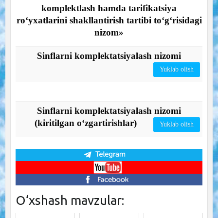
komplektlash hamda tarifikatsiya
ro‘yxatlarini shakllantirish tartibi to‘g‘risidagi
nizom»
Sinflarni komplektatsiyalash nizomi
Yuklab olish
Sinflarni komplektatsiyalash nizomi
(kiritilgan oʻzgartirishlar)
Yuklab olish
O‘xshash mavzular: