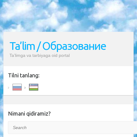
Ta’lim / Образование
Ta’limga va tarbiyaga oid portal
Tilni tanlang:
Nimani qidiramiz?
Search