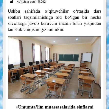
Ko‘rishlar soni
5,092
Ushbu sahifada o‘qituvchilar o‘rtasida dars
soatlari taqsimlanishiga oid bo‘lgan bir necha
savollarga javob beruvchi nizom bilan yaqindan
tanishib chiqishingiz mumkin.
«Umumta’lim muassasalarida sinflarni