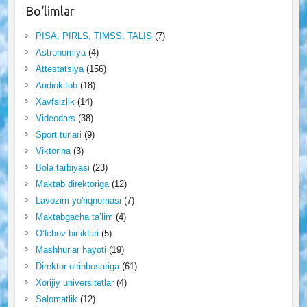
Bo‘limlar
PISA, PIRLS, TIMSS, TALIS
(7)
Astronomiya
(4)
Attestatsiya
(156)
Audiokitob
(18)
Xavfsizlik
(14)
Videodars
(38)
Sport turlari
(9)
Viktorina
(3)
Bola tarbiyasi
(23)
Maktab direktoriga
(12)
Lavozim yo'riqnomasi
(7)
Maktabgacha ta’lim
(4)
O‘lchov birliklari
(5)
Mashhurlar hayoti
(19)
Direktor o‘rinbosariga
(61)
Xorijiy universitetlar
(4)
Salomatlik
(12)