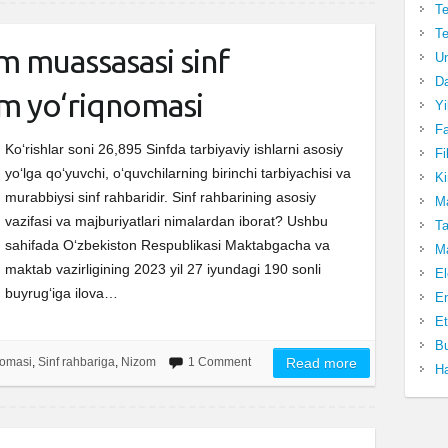
Te
Te
m muassasasi sinf
Un
Da
im yo‘riqnomasi
Yi
Fa
Ko‘rishlar soni 26,895 Sinfda tarbiyaviy ishlarni asosiy
Fi
yo‘lga qo‘yuvchi, o‘quvchilarning birinchi tarbiyachisi va
Ki
murabbiysi sinf rahbaridir. Sinf rahbarining asosiy
Ma
vazifasi va majburiyatlari nimalardan iborat? Ushbu
Ta
sahifada O‘zbekiston Respublikasi Maktabgacha va
Ma
maktab vazirligining 2023 yil 27 iyundagi 190 sonli
El
buyrug‘iga ilova…
En
Et
Bu
nomasi
,
Sinf rahbariga
,
Nizom
1 Comment
Read more
Ha