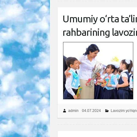
Umumiy o‘rta ta’li
rahbarining lavoz
admin
04.07.2024
Lavozim yo'riq