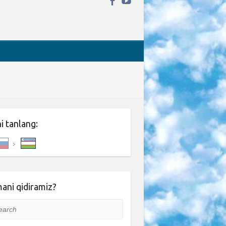
ni tanlang:
ani qidiramiz?
rch