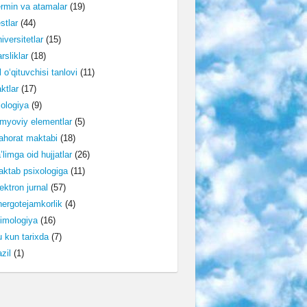
rmin va atamalar
(19)
stlar
(44)
iversitetlar
(15)
rsliklar
(18)
l o‘qituvchisi tanlovi
(11)
ktlar
(17)
lologiya
(9)
myoviy elementlar
(5)
horat maktabi
(18)
’limga oid hujjatlar
(26)
ktab psixologiga
(11)
ektron jurnal
(57)
ergotejamkorlik
(4)
imologiya
(16)
 kun tarixda
(7)
zil
(1)