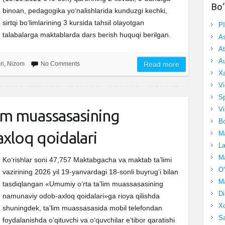
Bo‘
binoan, pedagogika yo‘nalishlarida kunduzgi kechki,
sirtqi bo‘limlarining 3 kursida tahsil olayotgan
P
talabalarga maktablarda dars berish huquqi berilgan.
A
At
Au
ri
,
Nizom
No Comments
Read more
Xa
Vi
Sp
Vi
im muassasasining
Bo
xloq qoidalari
Ma
La
Ma
Ko‘rishlar soni 47,757 Maktabgacha va maktab ta’limi
O‘
vazirining 2026 yil 19-yanvardagi 18-sonli buyrug‘i bilan
Ma
tasdiqlangan «Umumiy oʻrta taʼlim muassasasining
Di
namunaviy odob-axloq qoidalari»ga rioya qilishda
Xo
shuningdek, ta’lim muassasasida mobil telefondan
Sa
foydalanishda o‘qituvchi va o‘quvchilar e’tibor qaratishi