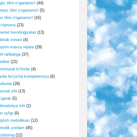
gliz tilini o‘rganamiz!
(44)
reys tilini o‘rganamiz!
(5)
s tilini o‘rganamiz!
(16)
‘riqnoma
(23)
ternet texnologiyalari
(13)
ktab xonasi
(4)
qvim-mavzu rejalar
(29)
nf rahbariga
(37)
toblar
(22)
mmunal to‘lovlar
(4)
nlar bo‘yicha kompetensiya
(6)
nlovlar
(28)
zorat ishi
(13)
‘garak
(5)
boratoriya ishi
(1)
n oyligi
(6)
qitish metodikasi
(12)
etodik yordam
(45)
nitoring
(12)