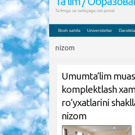
Ta’lim / Образов
Ta’limga va tarbiyaga oid portal
Bosh sahifa
Universitetlar
Darslikla
nizom
Umumta’lim muassa
komplektlash xamd
ro‘yxatlarini shakll
nizom