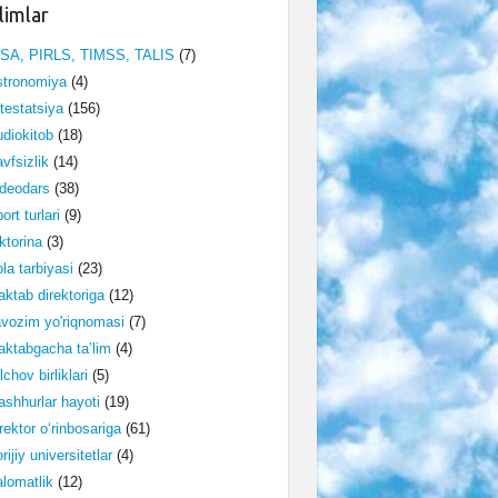
limlar
ISA, PIRLS, TIMSS, TALIS
(7)
stronomiya
(4)
testatsiya
(156)
diokitob
(18)
vfsizlik
(14)
deodars
(38)
ort turlari
(9)
ktorina
(3)
la tarbiyasi
(23)
ktab direktoriga
(12)
vozim yo'riqnomasi
(7)
ktabgacha ta’lim
(4)
lchov birliklari
(5)
shhurlar hayoti
(19)
rektor o‘rinbosariga
(61)
rijiy universitetlar
(4)
lomatlik
(12)