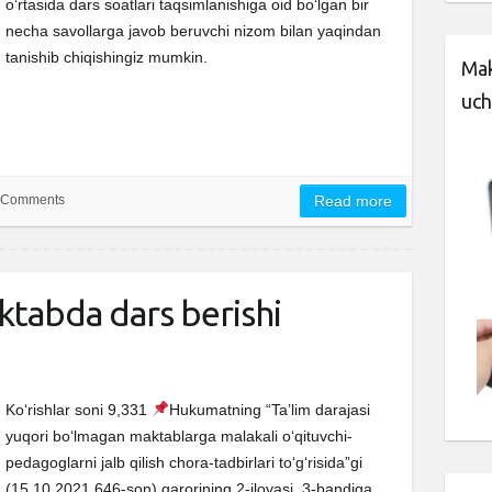
o‘rtasida dars soatlari taqsimlanishiga oid bo‘lgan bir
necha savollarga javob beruvchi nizom bilan yaqindan
tanishib chiqishingiz mumkin.
Mak
uch
 Comments
Read more
ktabda dars berishi
Ko‘rishlar soni 9,331
Hukumatning “Ta’lim darajasi
yuqori bo‘lmagan maktablarga malakali o‘qituvchi-
pedagoglarni jalb qilish chora-tadbirlari to‘g‘risida”gi
(15.10.2021 646-son) qarorining 2-ilovasi, 3-bandiga