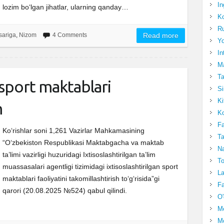
In
lozim bo‘lgan jihatlar, ularning qanday…
Ko
Ru
sariga
,
Nizom
4 Comments
Read more
Yo
In
Ma
Ta
n sport maktablari
Si
Ki
m
Ko
Fa
Ko‘rishlar soni 1,261 Vazirlar Mahkamasining
Ta
“O‘zbekiston Respublikasi Maktabgacha va maktab
Na
ta’limi vazirligi huzuridagi Ixtisoslashtirilgan ta’lim
To
muassasalari agentligi tizimidagi ixtisoslashtirilgan sport
La
maktablari faoliyatini takomillashtirish to‘g‘risida”gi
Fa
qarori (20.08.2025 №524) qabul qilindi.
O'
M
Mo