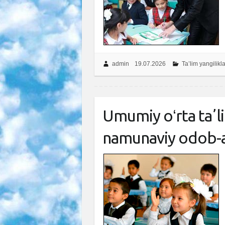
admin
19.07.2026
Ta’lim yangilikla
Umumiy oʻrta taʼl
namunaviy odob-a