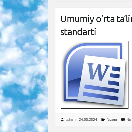
Umumiy o‘rta ta’li
standarti
admin
24.08.2024
Nizom
No