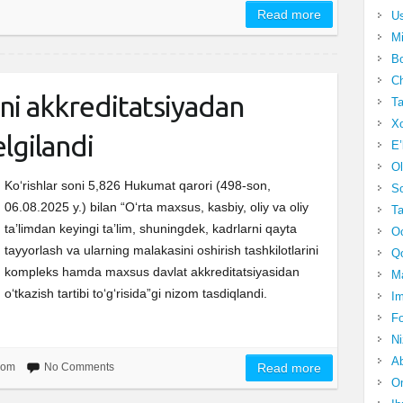
Read more
Us
Mi
Bo
Ch
rini akkreditatsiyadan
Ta
Xo
elgilandi
E’
Ol
Ko‘rishlar soni 5,826 Hukumat qarori (498-son,
S
06.08.2025 y.) bilan “O‘rta maxsus, kasbiy, oliy va oliy
Ta
ta’limdan keyingi ta’lim, shuningdek, kadrlarni qayta
Oc
tayyorlash va ularning malakasini oshirish tashkilotlarini
Qo
kompleks hamda maxsus davlat akkreditatsiyasidan
Ma
o‘tkazish tartibi to‘g‘risida”gi nizom tasdiqlandi.
Im
Fo
N
Ab
zom
No Comments
Read more
Om