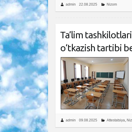
admin
22.08.2025
Nizom
Ta’lim tashkilotla
o‘tkazish tartibi b
admin
09.08.2025
Attestatsiya
,
Ni