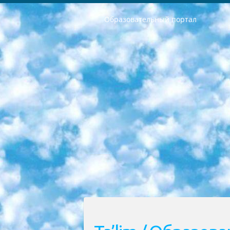
Образовательный портал
РЕСПУБЛИКА УЗБЕКИСТАН МИНИСТРЕРСТВО ДОШКОЛЬНОГО И ШКОЛЬНОГО ОБРАЗОВАНИЯ КОМАНДА в общеобразовательных учреждениях в 2023-2024 учебном году организация и проведение итоговой государственной аттестации обучающихся о Министра дошкольного и школьного образования Республики Узбекистан от 4 марта 2008 года (постановлением Минюста от 20 марта 2008 года № 1778 государственной регистрации) «Итоговое состояние учащихся общего среднего образования на основании положения об утверждении положения об аттестации общего среднего образования выпускной экзамен студентов в образовательных учреждениях в 2023-2024 учебном году В целях организации и прохождения аттестации приказываю: 1. Следующее: перечень предметов, по которым будет проводиться итоговая государственная аттестация и экзамен формы перевода согласно приложению 1; сертификаты международного образца, оценивающие уровень владения иностранными языками перечень согласно приложению 2; 2. Педагогический при специализированных образовательных учреждениях. научно-практический центр квалификации и международной оценки (Д.Давидова) 2024 г. До 25 марта: задания по предметам, по которым будет проводиться итоговая аттестация разработка и утверждение технических условий; итоговая аттестация на основании разработанного предметного задания разработка вопросов по предметам (устно и письменно), экзамен передача; общеобразовательные средние школы и специальные учебные заведения учащиеся выпускных классов школ и интернатов в агентской системе подготовка базы данных экзаменационных материалов и критериев оценки; перевод базы экзаменационных материалов на все языки обучения подать в Республиканский образовательный центр для изготовления; варианты экзаменов на основе разработанных контрольных материалов пусть будут поставлены задачи формирования. 3. Республиканский образовательный центр (Ш.Худайкулов) до 5 апреля 2024 года. до: база данных предоставленных экзаменационных материалов на все языки обучения перевод и экспертиза; для слепых, слабовидящих, глухих, слабослышащих и умственно отсталых детей учащиеся выпускных классов специализированных школ и школ-интернатов база данных экзаменационных материалов на всех преподаваемых языках подготовка критериев оценки; специализированные школы для умственно отсталых детей и технологии для учащихся выпускных классов школ-интернатов разработка соответствующих рекомендаций и критериев проведения ЕГЭ по естествознанию давать задания. 4. Педагогический при специализированных образовательных учреждениях. Научно-практический центр навыков и международной оценки (Д.Давидова), Республи