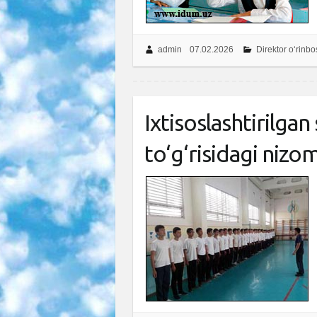
admin
07.02.2026
Direktor o‘rinbo
Ixtisoslashtirilga
to‘g‘risidagi nizo