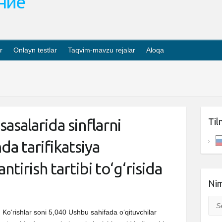
ание
r
Onlayn testlar
Taqvim-mavzu rejalar
Aloqa
salarida sinflarni
Til
a tarifikatsiya
antirish tartibi to‘g‘risida
Nim
Sea
Ko‘rishlar soni 5,040 Ushbu sahifada o‘qituvchilar