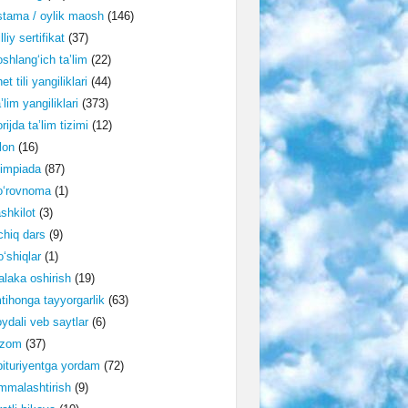
tama / oylik maosh
(146)
lliy sertifikat
(37)
shlang‘ich ta’lim
(22)
et tili yangiliklari
(44)
’lim yangiliklari
(373)
rijda ta’lim tizimi
(12)
lon
(16)
impiada
(87)
o‘rovnoma
(1)
shkilot
(3)
hiq dars
(9)
‘shiqlar
(1)
laka oshirish
(19)
tihonga tayyorgarlik
(63)
ydali veb saytlar
(6)
izom
(37)
ituriyentga yordam
(72)
malashtirish
(9)