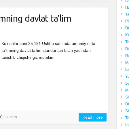
Ib
Hu
T
mning davlat ta’lim
Pr
Da
Ka
Ta
Ko‘rishlar soni 25,191 Ushbu sahifada umumiy o‘rta
Da
ta’limning davlat ta’lim standartlari bilan yaqindan
R
tanishib chiqishingiz mumkin.
Ma
Er
Yo
So
Ma
Sh
Da
St
 Comments
Read more
Ta
In