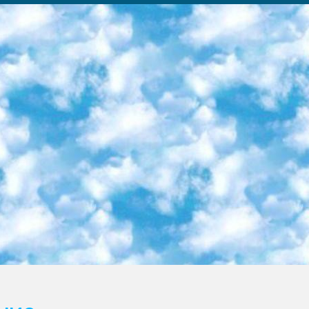
ка образовательный центр (Худайкулов Ш.) итоговый государственный аттестационный экзамен ориентирован на творческое и логическое мышление при подготовке базы материалов учитывать введение заданий. 5. Следует отметить, что: сертификат государственного образца о знании общеобразовательного предмета и как минимум национальный уровень B1 по предметам на иностранных языках, указанным в Приложении 2. или международно признанный сертификат эквивалентного уровня студенты, изучающие определенный предмет, освобождаются от экзамена; по соответствующим предметам запланирована итоговая государственная аттестация за день до дня, путем жеребьевки Рабочей группой (в письменной форме по предметам, проводимым в форме) из числа сформированных вариантов выбрано 2 варианта; 2 выбранных варианта экзамена анонсированы на официальном сайте министерства и все выпускники по всей стране на основе этих вариантов проводит итоговую государственную аттестацию. 6. Государственное образование учащихся средних общеобразовательных учреждений. знания в соответствии с квалификационными требованиями, которые необходимо приобрести на основании стандартов итоговый (выпускной) контроль для 9 и 11 классов в целях тестирования Экзамены (далее – экзамены) состоят из предметов, перечисленных в приложении 1. будет сделано. 7. Экзамены пройдут с 26 мая по 15 июня 2024 г. (кроме науки физического воспитания). 8. Физическая для учащихся 9 классов общесредних образовательных учреждений. Экзамены по предмету «Образование, квалификация медицина» 1-6 мая 2024 года. сотрудники перевести под присмотр (с отклонениями в физическом или умственном развитии) специализированная школа для детей, школы-интернаты и со сколиозом школы-интернаты санаторного типа для больных детей исключены). 9. Он был слепым, слабовидящим и имел нарушения опорно-двигательного аппарата. экзамены в специализированных школах и интернатах для детей должны проводиться исходя из требований, предъявляемых к общеобразовательным учреждениям (физкультура кроме науки). 10. Специализированная школа для глухих и слабослышащих детей. и экзамены в интернатах и быть реализован в виде письменного теста по математике. 11. Специальность для умственно отсталых детей. Для 9 класса Родной язык и литературное письмо Государственный язык (язык обучения – узбекский). для неклассов) написано Математическое письмо Письменная/устная история Узбекистана Физическое воспитание практично Итоговый контроль Для 11 класса Написание родного языка и литературы (эссе) Математическое письмо Узбекский язык (обучение на узбекском языке) не посещающее общее среднее образование для учреждений)/Образовательное учреждение выбор письменный и устный Иностранный язык письменный/устный Письменная/устная история Узбекистана *По выбору студента:  Химия  Физика  Основы государственного права  География 10 бесплатных образовательных ресурсов - Мы составили подборку онлайн-проектов с интерактивными упражнениями, видеолекциями и статьями. Они помогут вам обрести новые и освежить старые знания бесплатно. 1. «ИНТУИТ» Старейшая образовательная площадка Рунета. Здесь вы найдёте сотни текстовых и видеокурсов на десятки различных тем — от программирования до психологии. Многие курсы подготовлены российскими университетами и крупными международными компаниями вроде Intel и Microsoft. Самостоятельное обучение бесплатное, но желающие могут оплатить услуги персональных наставников. 2. «Смартия» знакомит с актуальными профессиями и подсказывает, как им обучаться. Выбрав заинтересовавшую вас специальность — SMM-специалист, фотограф, веб-дизайнер или другую, — увидите список необходимых для неё умений. Чтобы вы могли освоить их самостоятельно, для каждого умения площадка отображает подборку ссылок на учебные материалы. Хотя «Смартия» ориентируется на русскоязычную аудиторию, часть контента всё же доступна только на английском. 3. «Лекторий Физтеха» Проект Московского физико-технического института (Физтеха). С его помощью вы можете смотреть онлайн серии лекций, записанные на видео в этом вузе. В числе доступных предметов — физика, биология, химия, информационные технологии и другие. К некоторым лекциям администрация ресурса прилагает готовые конспекты, которые можно скачивать в PDF-формате. 4. ITMOcourses Онлайн-площадка Санкт-Петербургского национального исследовательского университета информационных технологий, механики и оптики (ИТМО). Ресурс предоставляет свободный доступ к курсам, разработанным в этом вузе. Каталог материалов разбит на четыре категории: «Оптические системы и технологии», «Приборостроение и робототехника», «Информационные технологии» и «Биотехнологии». Курсы состоят из видеолекций, интерактивных демонстраций и заданий. 5. «КиберЛенинка» Электронная научная библиот