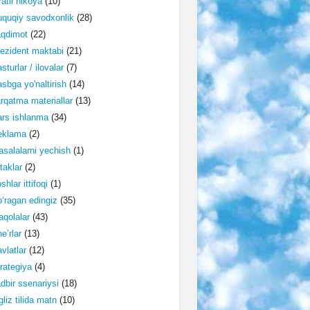
ratli hikoya
(10)
quqiy savodxonlik
(28)
aqdimot
(22)
ezident maktabi
(21)
sturlar / ilovalar
(7)
sbga yo'naltirish
(14)
rqatma materiallar
(13)
rs ishlanma
(34)
eklama
(2)
salalarni yechish
(1)
taklar
(2)
shlar ittifoqi
(1)
‘ragan edingiz
(35)
qolalar
(43)
e’rlar
(13)
vlatlar
(12)
rategiya
(4)
dbir ssenariysi
(18)
gliz tilida matn
(10)