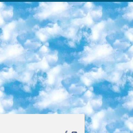
ека открытого доступа. Каталог площадки регулярно обрастает текстами статей из различных научных изданий. Сгруппированные по журналам и рубрикам публикации можно читать онлайн или скачивать целиком в PDF-формате. Проект нацелен на популяризацию науки за счёт открытого доступа к качественной информации. 6. «ПостНаука» На этом ресурсе публикуют подборки видеолекций, составленные экспертами из разных отраслей и объединённые общими темами. Среди них, к примеру, есть серии «Биоинформатика и геномика», «Культура средневековой Скандинавии» и Cinema Studies о теории кино. Каждая подборка лекций — логически связанная история, рассказанная экспертом от первого лица. Кроме того, на сайте появляются научно-образовательные статьи и тесты на разные темы. 7. «Newочём» Команда проекта «Newочём» отбирает самые интересные тексты из англоязычных СМИ и переводит те из них, за которые голосуют участники сообщества «ВКонтакте». По большей части это научно-популярные статьи. Редакторы придумывают лишь заголовки, в остальном содержание переводов соответствует оригиналам. Полные тексты можно читать прямо в социальной сети. 8. InternetUrok Онлайн-база материалов по основным дисциплинам школьной программы. Информация на сайте структурирована по классам, предметам и темам (урокам). Каждый урок состоит из видеолекций и конспектов. Есть также интерактивные тренажёры и тесты для закрепления пройденного материала. Даже если вы давно окончили школу, возможность повторить программу старших классов всегда может пригодиться. 9. Edutainme Ещё один ресурс об образовании. В отличие от Newtonew, как мне кажется, Edutainme больше ориентируется на представителей индустрии: педагогов, предпринимателей, разработчиков образовательных проектов. Но и любой, кто просто стремится к саморазвитию, найдёт на сайте много полезного и интересного для себя. Например, информацию о новых курсах и образовательных сервисах. 10. Newtonew Онлайн-медиа об образовании и обучении в широком смысле. Авторы Newtonew пишут об инструментах, заведениях, тактиках и стратегиях, которые помогают учить других и получать новые знания самостоятельно. На этой площадке вы найдёте новости, обзоры, аналитические мат