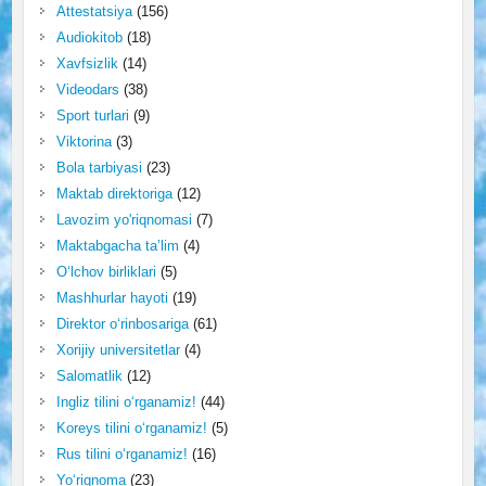
Attestatsiya
(156)
Audiokitob
(18)
Xavfsizlik
(14)
Videodars
(38)
Sport turlari
(9)
Viktorina
(3)
Bola tarbiyasi
(23)
Maktab direktoriga
(12)
Lavozim yo'riqnomasi
(7)
Maktabgacha ta’lim
(4)
O‘lchov birliklari
(5)
Mashhurlar hayoti
(19)
Direktor o‘rinbosariga
(61)
Xorijiy universitetlar
(4)
Salomatlik
(12)
Ingliz tilini o‘rganamiz!
(44)
Koreys tilini o‘rganamiz!
(5)
Rus tilini o‘rganamiz!
(16)
Yo‘riqnoma
(23)