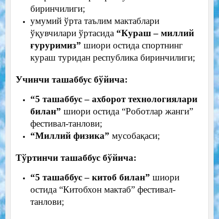
биринчилиги;
умумий ўрта таълим мактаблари
ўқувчилари ўртасида
“Кураш – миллий
ғуруримиз”
шиори остида спортнинг
кураш туридан республика биринчилиги;
Учинчи ташаббус бўйича:
“5 ташаббус – ахборот технологиялари
билан”
шиори остида “Роботлар жанги”
фестивал-танлови;
“Миллий физика”
мусобақаси;
Тўртинчи ташаббус бўйича:
“5 ташаббус – китоб билан”
шиори
остида “Китобхон мактаб” фестивал-
танлови;