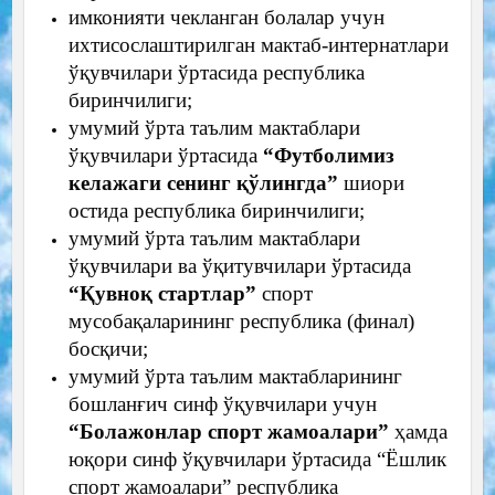
имконияти чекланган болалар учун
ихтисослаштирилган мактаб-интернатлари
ўқувчилари ўртасида республика
биринчилиги;
умумий ўрта таълим мактаблари
ўқувчилари ўртасида
“Футболимиз
келажаги сенинг қўлингда”
шиори
остида республика биринчилиги;
умумий ўрта таълим мактаблари
ўқувчилари ва ўқитувчилари ўртасида
“Қувноқ стартлар”
спорт
мусобақаларининг республика (финал)
босқичи;
умумий ўрта таълим мактабларининг
бошланғич синф ўқувчилари учун
“Болажонлар спорт жамоалари”
ҳамда
юқори синф ўқувчилари ўртасида “Ёшлик
спорт жамоалари” республика