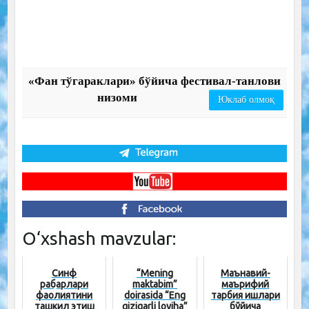
«Фан тўгараклари» бўйича фестивал-танлови
низоми
Юклаб олмоқ
O‘xshash mavzular:
Синф
“Mening
Маънавий-
раҳбарлари
maktabim”
маърифий
фаолиятини
doirasida “Eng
тарбия ишлари
ташкил этиш
qiziqarli loyiha”
бўйича