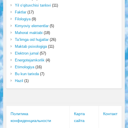
Yil o‘qituvchisi tanlovi
(11)
Faktlar
(17)
Filologiya
(9)
Kimyoviy elementlar
(5)
Mahorat maktabi
(18)
Ta’limga oid hujjatlar
(26)
Maktab psixologiga
(11)
Elektron jurnal
(57)
Energotejamkorlik
(4)
Etimologiya
(16)
Bu kun tarixda
(7)
Hazil
(1)
Политика
Карта
Контакт
конфиденциальности
сайта