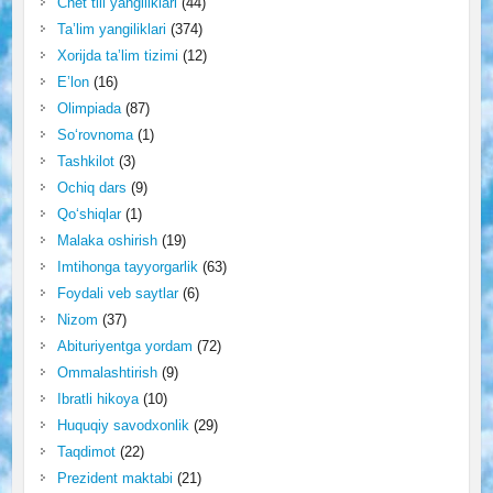
Chet tili yangiliklari
(44)
Ta’lim yangiliklari
(374)
Xorijda ta’lim tizimi
(12)
E’lon
(16)
Olimpiada
(87)
So‘rovnoma
(1)
Tashkilot
(3)
Ochiq dars
(9)
Qo‘shiqlar
(1)
Malaka oshirish
(19)
Imtihonga tayyorgarlik
(63)
Foydali veb saytlar
(6)
Nizom
(37)
Abituriyentga yordam
(72)
Ommalashtirish
(9)
Ibratli hikoya
(10)
Huquqiy savodxonlik
(29)
Taqdimot
(22)
Prezident maktabi
(21)