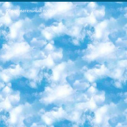
Образовательный портал
РЕСПУБЛИКА УЗБЕКИСТАН МИНИСТРЕРСТВО ДОШКОЛЬНОГО И ШКОЛЬНОГО ОБРАЗОВАНИЯ КОМАНДА в общеобразовательных учреждениях в 2023-2024 учебном году организация и проведение итоговой государственной аттестации обучающихся о Министра дошкольного и школьного образования Республики Узбекистан от 4 марта 2008 года (постановлением Минюста от 20 марта 2008 года № 1778 государственной регистрации) «Итоговое состояние учащихся общего среднего образования на основании положения об утверждении положения об аттестации общего среднего образования выпускной экзамен студентов в образовательных учреждениях в 2023-2024 учебном году В целях организации и прохождения аттестации приказываю: 1. Следующее: перечень предметов, по которым будет проводиться итоговая государственная аттестация и экзамен формы перевода согласно приложению 1; сертификаты международного образца, оценивающие уровень владения иностранными языками перечень согласно приложению 2; 2. Педагогический при специализированных образовательных учреждениях. научно-практический центр квалификации и международной оценки (Д.Давидова) 2024 г. До 25 марта: задания по предметам, по которым будет проводиться итоговая аттестация разработка и утверждение технических условий; итоговая аттестация на основании разработанного предметного задания разработка вопросов по предметам (устно и письменно), экзамен передача; общеобразовательные средние школы и специальные учебные заведения учащиеся выпускных классов школ и интернатов в агентской системе подготовка базы данных экзаменационных материалов и критериев оценки; перевод базы экзаменационных материалов на все языки обучения подать в Республиканский образовательный центр для изготовления; варианты экзаменов на основе разработанных контрольных материалов пусть будут поставлены задачи формирования. 3. Республиканский образовательный центр (Ш.Худайкулов) до 5 апреля 2024 года. до: база данных предоставленных экзаменационных материалов на все языки обучения перевод и экспертиза; для слепых, слабовидящих, глухих, слабослышащих и умственно отсталых детей учащиеся выпускных классов специализированных школ и школ-интернатов база данных экзаменационных материалов на всех преподаваемых языках подготовка критериев оценки; специализированные школы для умственно отсталых детей и технологии для учащихся выпускных классов школ-интернатов разработка соответствующих рекомендаций и критериев проведения ЕГЭ по естествознанию давать задания. 4. Педагогический при специализированных образовательных учреждениях. Научно-практический центр навыков и международной оценки (Д.Давидова), Республика образовательный центр (Худайкулов Ш.) итоговый государственный аттестационный экзамен ориентирован на творческое и логическое мышление при подготовке базы материалов учитывать введение заданий. 5. Следует отметить, что: сертификат государственного образца о знании общеобразовательного предмета и как минимум национальный уровень B1 по предметам на иностранных языках, указанным в Приложении 2. или международно признанный сертификат эквивалентного уровня студенты, изучающие определенный предмет, освобождаются от экзамена; по соответствующим предметам запланирована итоговая государственная аттестация за день до дня, путем жеребьевки Рабочей группой (в письменной форме по предметам, проводимым в форме) из числа сформированных вариантов выбрано 2 варианта; 2 выбранных варианта экзамена анонсированы на официальном сайте министерства и все выпускники по всей стране на основе этих вариантов проводит итоговую государственную аттестацию. 6. Государственное образование учащихся средних общеобразовательных учреждений. знания в соответствии с квалификационными требованиями, которые необходимо приобрести на основании стандартов итоговый (выпускной) контроль для 9 и 11 классов в целях тестирования Экзамены (далее – экзамены) состоят из предметов, перечисленных в приложении 1. будет сделано. 7. Экзамены пройдут с 26 мая по 15 июня 2024 г. (кроме науки физического воспитания). 8. Физическая для учащихся 9 классов общесредних образовательных учреждений. Экзамены по предмету «Образование, квалификация медицина» 1-6 мая 2024 года. сотрудники перевести под присмотр (с отклонениями в физическом или умственном развитии) специализированная школа для детей, школы-интернаты и со сколиозом школы-интернаты санаторного типа для больных детей исключены). 9. Он был слепым, слабовидящим и имел нарушения опорно-двигательного аппарата. экзамены в специализированных школах и интернатах для детей должны проводиться исходя из требований, предъявляемых к общеобразовательным учреждениям (физкультура кроме науки). 10. Специализированная школа для глухих и слабослышащих детей. и экзамены в интернатах и быть реализован в виде письменного теста по математике. 11. Специальность для умственно отсталых детей. Для 9 класса Родной язык и литературное письмо Государственный язык (язык обучения – узбекский). для неклассов) написано Математическое письмо Письменная/устная история Узбекистана Физическое воспитание практично Итоговый контроль Для 11 класса Написание родного языка и литературы (эссе) Математическое письмо Узбекский язык (обучение на узбекском языке) не посещающее общее среднее образование для учреждений)/Образовательное учреждение выбор письменный и устный Иностранный язык письменный/устный Письменная/устная история Узбекистана *По выбору студента:  Химия  Физика  Основы государственного права  География 10 бесплатных образовательных ресурсов - Мы составили подборку онлайн-проектов с интерактивными упражнениями, видеолекциями и статьями. Они помогут вам обрести новые и освежить старые знания бесплатно. 1. «ИНТУИТ» Старейшая образовательная площадка Рунета. Здесь вы найдёте сотни текстовых и видеокурсов на десятки различных тем — от программирования до психологии. Многие курсы подготовлены российскими университетами и крупными международными компаниями вроде Intel и Microsoft. Самостоятельное обучение бесплатное, но желающие могут оплатить услуги персональных наставников. 2. «Смартия» знакомит с актуальными профессиями и подсказывает, как им обучаться. Выбрав заинтересовавшую вас специальность — SMM-специалист, фотограф, веб-дизайнер или другую, — увидите список необходимых для неё умений. Чтобы вы могли освоить их самостоятельно, для каждого умения площадка отображает подборку ссылок на учебные материалы. Хотя «Смартия» ориентируется на русскоязычную аудиторию, часть контента всё же доступна только на английском. 3. «Лекторий Физтеха» Проект Московского физико-технического института (Физтеха). С его помощью вы можете смотреть онлайн серии лекций, записанные на видео в этом вузе. В числе доступных предметов — физика, биология, химия, информационные технологии и другие. К некоторым лекциям администрация ресурса прилагает готовые конспекты, которые можно скачивать в PDF-формате. 4. ITMOcourses Онлайн-площадка Санкт-Петербургского национального исследовательского университета информационных технологий, механики и оптики (ИТМО). Ресурс предоставляет свободный доступ к курсам, разработанным в этом вузе. Каталог материалов разбит на четыре категории: «Оптические системы и технологии», «Приборостроение и робототехника», «Информационные технологии» и «Биотехнологии». Курсы состоят из видеолекций, интерактивных демонстраций и заданий. 5. «КиберЛенинка» Электронная научная библиотека открытого доступа. Каталог площадки регулярно обрастает текстами статей из различных научных изданий. Сгруппированные по журналам и рубрикам публикации можно читать онлайн или скачивать целиком в PDF-формате. Проект нацелен на популяризацию науки за счёт открытого доступа к качественной информации. 6. «ПостНаука» На этом ресурсе публикуют подборки видеолекций, составленные экспертами из разных отраслей и объединённые общими темами. Среди них, к примеру, есть серии «Биоинформатика и геномика», «Культура средневековой Скандинавии» и Cinema Studies о теории кино. Каждая подборка лекций — логически связанная история, рассказанная экспертом от первого лица. Кроме того, на сайте появляются научно-образовательные статьи и тесты на разные темы. 7. «Newочём» Команда проекта «Newочём» отбирает самые интересные тексты из англоязычных СМИ и переводит те из них, за которые голосуют участники сообщества «ВКонтакте». По большей части это научно-популярные статьи. Редакторы придумывают лишь заголовки, в остальном содержание переводов соответствует оригиналам. Полные тексты можно читать прямо в социальной сети. 8. InternetUrok Онлайн-база материалов по основным дисциплинам школьной программы. Информация на сайте структурирована по классам, предметам и темам (урокам). Каждый урок состоит из видеолекций и конспектов. Есть также интерактивные тренажёры и тесты для закрепления пройденного материала. Даже если вы давно окончили школу, возможность повторить программу старших классов всегда может пригодиться. 9. Edutainme Ещё один ресурс об образовании. В отличие от Newtonew, как мне кажется, Edutainme больше ориентируется на представителей индустрии: педагогов, предпринимателей, разработчиков образовательных проектов. Но и любой, кто просто стремится к саморазвитию, найдёт на сайте много полезного и интересного для себя. Например, информацию о новых курсах и образовательных сервисах. 10. Newtonew Онлайн-медиа об образовании и обучении в широком смысле. Авторы Newtonew пишут об инструментах, заведениях, тактиках и стратегиях, которые помогают учить других и получать новые знания самостоятельно. На этой площадке вы найдёте новости, обзоры, аналитические мат