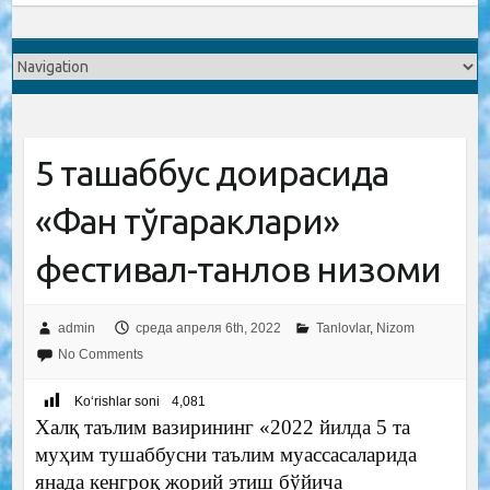
5 ташаббус доирасида
«Фан тўгараклари»
фестивал-танлов низоми
admin
среда апреля 6th, 2022
Tanlovlar
,
Nizom
No Comments
Ko‘rishlar soni
4,081
Халқ таълим вазирининг «2022 йилда 5 та
муҳим тушаббусни таълим муассасаларида
янада кенгроқ жорий этиш бўйича