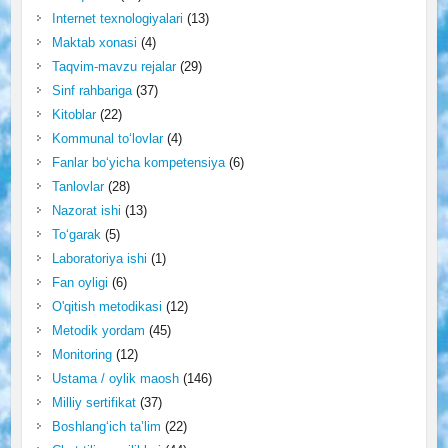
Internet texnologiyalari
(13)
Maktab xonasi
(4)
Taqvim-mavzu rejalar
(29)
Sinf rahbariga
(37)
Kitoblar
(22)
Kommunal to‘lovlar
(4)
Fanlar bo‘yicha kompetensiya
(6)
Tanlovlar
(28)
Nazorat ishi
(13)
To‘garak
(5)
Laboratoriya ishi
(1)
Fan oyligi
(6)
O'qitish metodikasi
(12)
Metodik yordam
(45)
Monitoring
(12)
Ustama / oylik maosh
(146)
Milliy sertifikat
(37)
Boshlang‘ich ta’lim
(22)