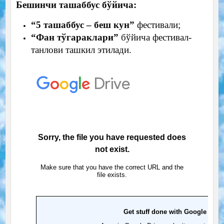
Бешинчи ташаббус бўйича:
“5 ташаббус – беш кун”
фестивали;
“Фан тўгараклари”
бўйича фестивал-
танлови ташкил этилади.