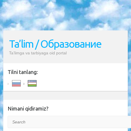
Ta’lim / Образование
Ta’limga va tarbiyaga oid portal
Tilni tanlang:
Nimani qidiramiz?
Search