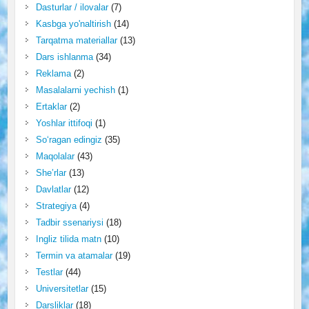
Dasturlar / ilovalar
(7)
Kasbga yo'naltirish
(14)
Tarqatma materiallar
(13)
Dars ishlanma
(34)
Reklama
(2)
Masalalarni yechish
(1)
Ertaklar
(2)
Yoshlar ittifoqi
(1)
So‘ragan edingiz
(35)
Maqolalar
(43)
She’rlar
(13)
Davlatlar
(12)
Strategiya
(4)
Tadbir ssenariysi
(18)
Ingliz tilida matn
(10)
Termin va atamalar
(19)
Testlar
(44)
Universitetlar
(15)
Darsliklar
(18)