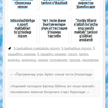
тўғрисида
tanlovi o‘tkaziladi
директор
низом
ўринбосари
лавозим
йўриқномаси
Ixtisoslashtirilga
Чет тили фани
“Xorijiy tillarni
n sport
ўқитувчилари
o‘qitish bo‘yicha
maktablari
учун аттестация
eng yaxshi
to‘g‘risidagi
ўтказиш
maktab” tanlovi
nizom
тартиби
g‘oliblari
aniqlandi
5 tashabbus maktabda nizomi
,
5 tashabbus nizomi
,
5
ташаббус низоми
,
5 ташабус низоми
,
nizom
,
tanlov
,
конкурс
,
конкурсы
,
низом
,
положение
,
танлов
,
танловлар
←
«Ўқитувчилар учун Aptis» синов тести ўтказилади
«Хорижий тилларни ўқитиш бўйича энг яхши мактаб»
танловининг иккинчи босқичига старт берилади
→