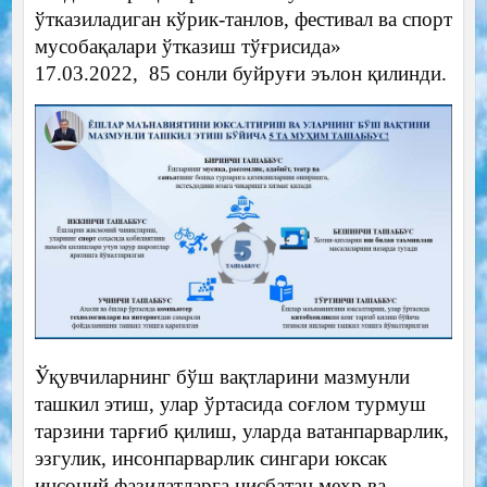
ўтказиладиган кўрик-танлов, фестивал ва спорт
мусобақалари ўтказиш тўғрисида»
17.03.2022, 85 сонли буйруғи эълон қилинди.
Ўқувчиларнинг бўш вақтларини мазмунли
ташкил этиш, улар ўртасида соғлом турмуш
тарзини тарғиб қилиш, уларда ватанпарварлик,
эзгулик, инсонпарварлик сингари юксак
инсоний фазилатларга нисбатан меҳр ва