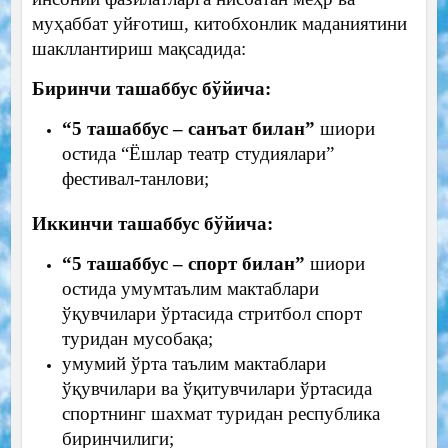
муҳаббат уйғотиш, китобхонлик маданиятини
шакллантириш мақсадида:
Биринчи ташаббус бўйича:
“5 ташаббус – санъат билан”
шиори
остида “Ёшлар театр студиялари”
фестивал-танлови;
Иккинчи ташаббус бўйича:
“5 ташаббус – спорт билан”
шиори
остида умумтаълим мактаблари
ўқувчилари ўртасида стритбол спорт
туридан мусобақа;
умумий ўрта таълим мактаблари
ўқувчилари ва ўқитувчилари ўртасида
спортнинг шахмат туридан республика
биринчилиги;