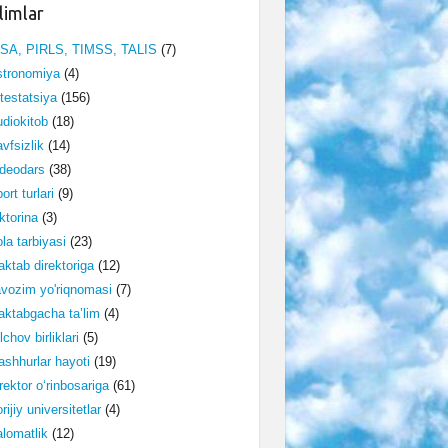
limlar
ISA, PIRLS, TIMSS, TALIS
(7)
stronomiya
(4)
testatsiya
(156)
diokitob
(18)
vfsizlik
(14)
deodars
(38)
ort turlari
(9)
ktorina
(3)
la tarbiyasi
(23)
ktab direktoriga
(12)
vozim yo'riqnomasi
(7)
ktabgacha ta’lim
(4)
lchov birliklari
(5)
shhurlar hayoti
(19)
rektor o‘rinbosariga
(61)
rijiy universitetlar
(4)
lomatlik
(12)