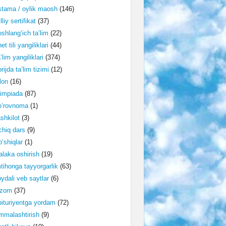
tama / oylik maosh
(146)
lliy sertifikat
(37)
shlang‘ich ta’lim
(22)
et tili yangiliklari
(44)
’lim yangiliklari
(374)
rijda ta’lim tizimi
(12)
lon
(16)
impiada
(87)
o‘rovnoma
(1)
shkilot
(3)
hiq dars
(9)
‘shiqlar
(1)
laka oshirish
(19)
tihonga tayyorgarlik
(63)
ydali veb saytlar
(6)
izom
(37)
ituriyentga yordam
(72)
malashtirish
(9)