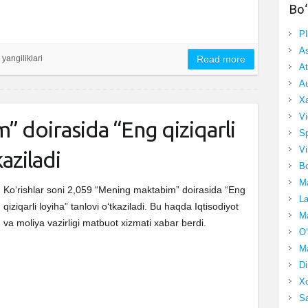
Bo‘
P
A
 yangiliklari
Read more
At
Au
Xa
Vi
 doirasida “Eng qiziqarli
Sp
Vi
kaziladi
Bo
Ma
Ko‘rishlar soni 2,059 “Mening maktabim” doirasida “Eng
La
qiziqarli loyiha” tanlovi o‘tkaziladi. Bu haqda Iqtisodiyot
Ma
va moliya vazirligi matbuot xizmati xabar berdi.
O‘
Ma
Di
Xo
Sa