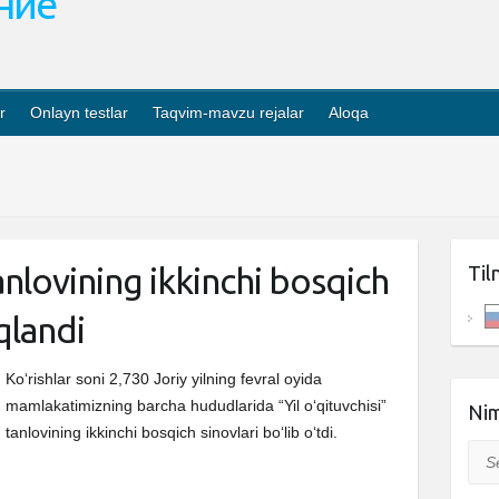
ание
r
Onlayn testlar
Taqvim-mavzu rejalar
Aloqa
tanlovining ikkinchi bosqich
Til
iqlandi
Ko‘rishlar soni 2,730 Joriy yilning fevral oyida
mamlakatimizning barcha hududlarida “Yil oʻqituvchisi”
Nim
tanlovining ikkinchi bosqich sinovlari boʻlib oʻtdi.
Sea