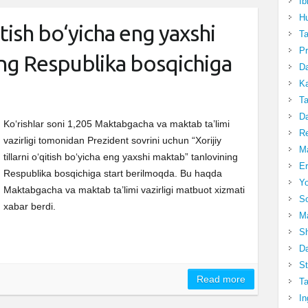
Ib
Hu
qitish bo‘yicha eng yaxshi
T
Pr
ng Respublika bosqichiga
Da
Ka
Ta
Da
Ko‘rishlar soni 1,205 Maktabgacha va maktab ta’limi
R
vazirligi tomonidan Prezident sovrini uchun “Xorijiy
Ma
tillarni o‘qitish bo‘yicha eng yaxshi maktab” tanlovining
Er
Respublika bosqichiga start berilmoqda. Bu haqda
Yo
Maktabgacha va maktab ta’limi vazirligi matbuot xizmati
So
xabar berdi.
Ma
Sh
Da
St
Read more
Ta
In