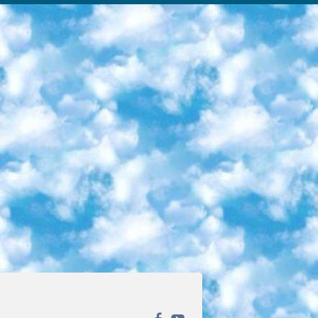
ека открытого доступа. Каталог площадки регулярно обрастает текстами статей из различных научных изданий. Сгруппированные по журналам и рубрикам публикации можно читать онлайн или скачивать целиком в PDF-формате. Проект нацелен на популяризацию науки за счёт открытого доступа к качественной информации. 6. «ПостНаука» На этом ресурсе публикуют подборки видеолекций, составленные экспертами из разных отраслей и объединённые общими темами. Среди них, к примеру, есть серии «Биоинформатика и геномика», «Культура средневековой Скандинавии» и Cinema Studies о теории кино. Каждая подборка лекций — логически связанная история, рассказанная экспертом от первого лица. Кроме того, на сайте появляются научно-образовательные статьи и тесты на разные темы. 7. «Newочём» Команда проекта «Newочём» отбирает самые интересные тексты из англоязычных СМИ и переводит те из них, за которые голосуют участники сообщества «ВКонтакте». По большей части это научно-популярные статьи. Редакторы придумывают лишь заголовки, в остальном содержание переводов соответствует оригиналам. Полные тексты можно читать прямо в социальной сети. 8. InternetUrok Онлайн-база материалов по основным дисциплинам школьной программы. Информация на сайте структурирована по классам, предметам и темам (урокам). Каждый урок состоит из видеолекций и конспектов. Есть также интерактивные тренажёры и тесты для закрепления пройденного материала. Даже если вы давно окончили школу, возможность повторить программу старших классов всегда может пригодиться. 9. Edutainme Ещё один ресурс об образовании. В отличие от Newtonew, как мне кажется, Edutainme больше ориентируется на представителей индустрии: педагогов, предпринимателей, разработчиков образовательных проектов. Но и любой, кто просто стремится к саморазвитию, найдёт на сайте много полезного и интересного для себя. Например, информацию о новых курсах и образовательных сервисах. 10. Newtonew Онлайн-медиа об образовании и обучении в широком смысле. Авторы Newtonew пишут об инструментах, заведениях, тактиках и стратегиях, которые помогают учить других и получать новые знания самостоятельно. На этой площадке вы найдёте новости, обзоры, аналитические мат