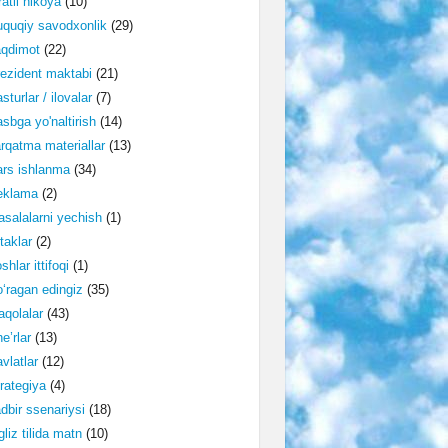
ratli hikoya
(10)
quqiy savodxonlik
(29)
aqdimot
(22)
ezident maktabi
(21)
sturlar / ilovalar
(7)
sbga yo'naltirish
(14)
rqatma materiallar
(13)
rs ishlanma
(34)
eklama
(2)
salalarni yechish
(1)
taklar
(2)
shlar ittifoqi
(1)
‘ragan edingiz
(35)
qolalar
(43)
e’rlar
(13)
vlatlar
(12)
rategiya
(4)
dbir ssenariysi
(18)
gliz tilida matn
(10)