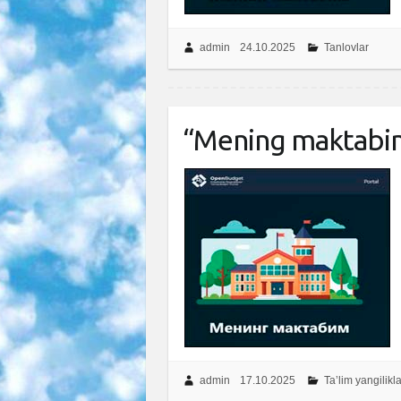
admin
24.10.2025
Tanlovlar
“Mening maktabim
admin
17.10.2025
Ta’lim yangilikla