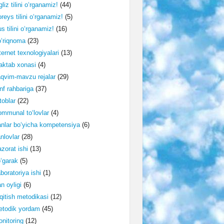
gliz tilini o‘rganamiz!
(44)
reys tilini o‘rganamiz!
(5)
s tilini o‘rganamiz!
(16)
‘riqnoma
(23)
ternet texnologiyalari
(13)
ktab xonasi
(4)
qvim-mavzu rejalar
(29)
nf rahbariga
(37)
toblar
(22)
mmunal to‘lovlar
(4)
nlar bo‘yicha kompetensiya
(6)
nlovlar
(28)
zorat ishi
(13)
‘garak
(5)
boratoriya ishi
(1)
n oyligi
(6)
qitish metodikasi
(12)
etodik yordam
(45)
nitoring
(12)