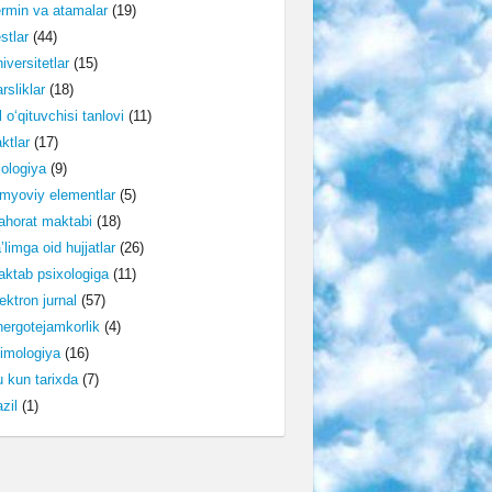
rmin va atamalar
(19)
stlar
(44)
iversitetlar
(15)
rsliklar
(18)
l o‘qituvchisi tanlovi
(11)
ktlar
(17)
lologiya
(9)
myoviy elementlar
(5)
horat maktabi
(18)
’limga oid hujjatlar
(26)
ktab psixologiga
(11)
ektron jurnal
(57)
ergotejamkorlik
(4)
imologiya
(16)
 kun tarixda
(7)
zil
(1)