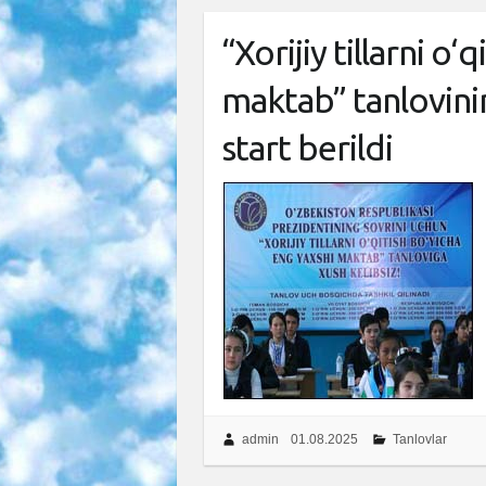
“Xorijiy tillarni o‘
maktab” tanlovini
start berildi
admin
01.08.2025
Tanlovlar