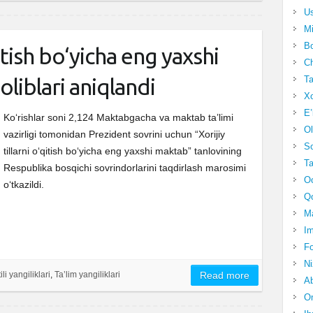
Us
Mi
Bo
qitish bo‘yicha eng yaxshi
Ch
Ta
oliblari aniqlandi
Xo
E’
Ko‘rishlar soni 2,124 Maktabgacha va maktab ta’limi
Ol
vazirligi tomonidan Prezident sovrini uchun “Xorijiy
S
tillarni o‘qitish bo‘yicha eng yaxshi maktab” tanlovining
Ta
Respublika bosqichi sovrindorlarini taqdirlash marosimi
Oc
o‘tkazildi.
Qo
Ma
Im
Fo
N
ili yangiliklari
,
Ta’lim yangiliklari
Read more
Ab
Om