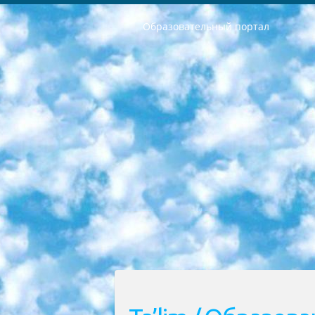
Образовательный портал
РЕСПУБЛИКА УЗБЕКИСТАН МИНИСТРЕРСТВО ДОШКОЛЬНОГО И ШКОЛЬНОГО ОБРАЗОВАНИЯ КОМАНДА в общеобразовательных учреждениях в 2023-2024 учебном году организация и проведение итоговой государственной аттестации обучающихся о Министра дошкольного и школьного образования Республики Узбекистан от 4 марта 2008 года (постановлением Минюста от 20 марта 2008 года № 1778 государственной регистрации) «Итоговое состояние учащихся общего среднего образования на основании положения об утверждении положения об аттестации общего среднего образования выпускной экзамен студентов в образовательных учреждениях в 2023-2024 учебном году В целях организации и прохождения аттестации приказываю: 1. Следующее: перечень предметов, по которым будет проводиться итоговая государственная аттестация и экзамен формы перевода согласно приложению 1; сертификаты международного образца, оценивающие уровень владения иностранными языками перечень согласно приложению 2; 2. Педагогический при специализированных образовательных учреждениях. научно-практический центр квалификации и международной оценки (Д.Давидова) 2024 г. До 25 марта: задания по предметам, по которым будет проводиться итоговая аттестация разработка и утверждение технических условий; итоговая аттестация на основании разработанного предметного задания разработка вопросов по предметам (устно и письменно), экзамен передача; общеобразовательные средние школы и специальные учебные заведения учащиеся выпускных классов школ и интернатов в агентской системе подготовка базы данных экзаменационных материалов и критериев оценки; перевод базы экзаменационных материалов на все языки обучения подать в Республиканский образовательный центр для изготовления; варианты экзаменов на основе разработанных контрольных материалов пусть будут поставлены задачи формирования. 3. Республиканский образовательный центр (Ш.Худайкулов) до 5 апреля 2024 года. до: база данных предоставленных экзаменационных материалов на все языки обучения перевод и экспертиза; для слепых, слабовидящих, глухих, слабослышащих и умственно отсталых детей учащиеся выпускных классов специализированных школ и школ-интернатов база данных экзаменационных материалов на всех преподаваемых языках подготовка критериев оценки; специализированные школы для умственно отсталых детей и технологии для учащихся выпускных классов школ-интернатов разработка соответствующих рекомендаций и критериев проведения ЕГЭ по естествознанию давать задания. 4. Педагогический при специализированных образовательных учреждениях. Научно-практический центр навыков и международной оценки (Д.Давидова), Республи