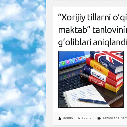
“Xorijiy tillarni o‘
maktab” tanlovini
g‘oliblari aniqland
admin
16.05.2025
Tanlovlar
,
Chet t