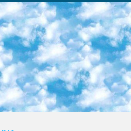
ка образовательный центр (Худайкулов Ш.) итоговый государственный аттестационный экзамен ориентирован на творческое и логическое мышление при подготовке базы материалов учитывать введение заданий. 5. Следует отметить, что: сертификат государственного образца о знании общеобразовательного предмета и как минимум национальный уровень B1 по предметам на иностранных языках, указанным в Приложении 2. или международно признанный сертификат эквивалентного уровня студенты, изучающие определенный предмет, освобождаются от экзамена; по соответствующим предметам запланирована итоговая государственная аттестация за день до дня, путем жеребьевки Рабочей группой (в письменной форме по предметам, проводимым в форме) из числа сформированных вариантов выбрано 2 варианта; 2 выбранных варианта экзамена анонсированы на официальном сайте министерства и все выпускники по всей стране на основе этих вариантов проводит итоговую государственную аттестацию. 6. Государственное образование учащихся средних общеобразовательных учреждений. знания в соответствии с квалификационными требованиями, которые необходимо приобрести на основании стандартов итоговый (выпускной) контроль для 9 и 11 классов в целях тестирования Экзамены (далее – экзамены) состоят из предметов, перечисленных в приложении 1. будет сделано. 7. Экзамены пройдут с 26 мая по 15 июня 2024 г. (кроме науки физического воспитания). 8. Физическая для учащихся 9 классов общесредних образовательных учреждений. Экзамены по предмету «Образование, квалификация медицина» 1-6 мая 2024 года. сотрудники перевести под присмотр (с отклонениями в физическом или умственном развитии) специализированная школа для детей, школы-интернаты и со сколиозом школы-интернаты санаторного типа для больных детей исключены). 9. Он был слепым, слабовидящим и имел нарушения опорно-двигательного аппарата. экзамены в специализированных школах и интернатах для детей должны проводиться исходя из требований, предъявляемых к общеобразовательным учреждениям (физкультура кроме науки). 10. Специализированная школа для глухих и слабослышащих детей. и экзамены в интернатах и быть реализован в виде письменного теста по математике. 11. Специальность для умственно отсталых детей. Для 9 класса Родной язык и литературное письмо Государственный язык (язык обучения – узбекский). для неклассов) написано Математическое письмо Письменная/устная история Узбекистана Физическое воспитание практично Итоговый контроль Для 11 класса Написание родного языка и литературы (эссе) Математическое письмо Узбекский язык (обучение на узбекском языке) не посещающее общее среднее образование для учреждений)/Образовательное учреждение выбор письменный и устный Иностранный язык письменный/устный Письменная/устная история Узбекистана *По выбору студента:  Химия  Физика  Основы государственного права  География 10 бесплатных образовательных ресурсов - Мы составили подборку онлайн-проектов с интерактивными упражнениями, видеолекциями и статьями. Они помогут вам обрести новые и освежить старые знания бесплатно. 1. «ИНТУИТ» Старейшая образовательная площадка Рунета. Здесь вы найдёте сотни текстовых и видеокурсов на десятки различных тем — от программирования до психологии. Многие курсы подготовлены российскими университетами и крупными международными компаниями вроде Intel и Microsoft. Самостоятельное обучение бесплатное, но желающие могут оплатить услуги персональных наставников. 2. «Смартия» знакомит с актуальными профессиями и подсказывает, как им обучаться. Выбрав заинтересовавшую вас специальность — SMM-специалист, фотограф, веб-дизайнер или другую, — увидите список необходимых для неё умений. Чтобы вы могли освоить их самостоятельно, для каждого умения площадка отображает подборку ссылок на учебные материалы. Хотя «Смартия» ориентируется на русскоязычную аудиторию, часть контента всё же доступна только на английском. 3. «Лекторий Физтеха» Проект Московского физико-технического института (Физтеха). С его помощью вы можете смотреть онлайн серии лекций, записанные на видео в этом вузе. В числе доступных предметов — физика, биология, химия, информационные технологии и другие. К некоторым лекциям администрация ресурса прилагает готовые конспекты, которые можно скачивать в PDF-формате. 4. ITMOcourses Онлайн-площадка Санкт-Петербургского национального исследовательского университета информационных технологий, механики и оптики (ИТМО). Ресурс предоставляет свободный доступ к курсам, разработанным в этом вузе. Каталог материалов разбит на четыре категории: «Оптические системы и технологии», «Приборостроение и робототехника», «Информационные технологии» и «Биотехнологии». Курсы состоят из видеолекций, интерактивных демонстраций и заданий. 5. «КиберЛенинка» Электронная научная библиот