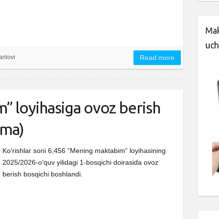
Mak
uch
tanlovi
Read more
 loyihasiga ovoz berish
nma)
Ko‘rishlar soni 6,456 “Mening maktabim” loyihasining
2025/2026-o‘quv yilidagi 1-bosqichi doirasida ovoz
berish bosqichi boshlandi.