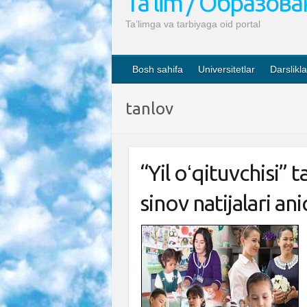
Ta’lim / Образов
Ta’limga va tarbiyaga oid portal
Bosh sahifa
Universitetlar
Darslikla
tanlov
“Yil oʻqituvchisi” 
sinov natijalari an