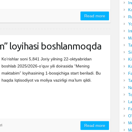
In
Ko
Read more
Ru
Yo
In
Ma
” loyihasi boshlanmoqda
Ta
Si
Ko‘rishlar soni 5,841 Joriy yilning 22-oktyabridan
Ki
boshlab 2025/2026-oʻquv yili doirasida “Mening
Ko
maktabim” loyihasining 1-bosqichiga start beriladi. Bu
Fa
haqda Iqtisodiyot va moliya vazirligi maʼlum qildi.
Ta
Na
To
La
Fa
O'
M
ri
Read more
Mo