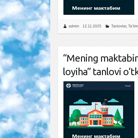
admin
12.11.2025
Tanlovlar
,
Ta’lim
“Mening maktabim”
loyiha” tanlovi o‘t