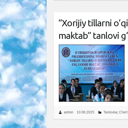
“Xorijiy tillarni o‘
maktab” tanlovi g‘
admin
10.08.2025
Tanlovlar
,
Chet t