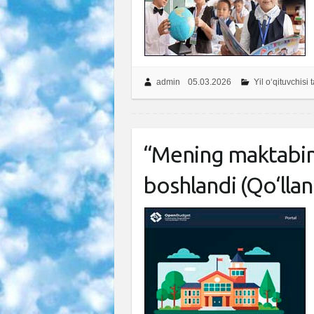
admin
05.03.2026
Yil o‘qituvchisi 
“Mening maktabim”
boshlandi (Qo‘lla