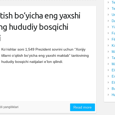
Te
Te
qitish bo‘yicha eng yaxshi
Un
Da
ng hududiy bosqichi
Yi
Fa
i
Fi
Ki
Ko‘rishlar soni 1,549 Prezident sovrini uchun “Xorijiy
Ma
tillarni o‘qitish bo‘yicha eng yaxshi maktab” tanlovining
Ta
hududiy bosqichi natijalari e’lon qilindi.
Ma
El
En
Et
Bu
Ha
ili yangiliklari
Read more