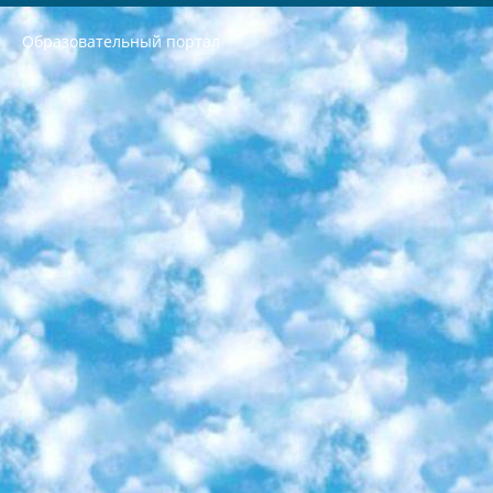
Образовательный портал
РЕСПУБЛИКА УЗБЕКИСТАН МИНИСТРЕРСТВО ДОШКОЛЬНОГО И ШКОЛЬНОГО ОБРАЗОВАНИЯ КОМАНДА в общеобразовательных учреждениях в 2023-2024 учебном году организация и проведение итоговой государственной аттестации обучающихся о Министра дошкольного и школьного образования Республики Узбекистан от 4 марта 2008 года (постановлением Минюста от 20 марта 2008 года № 1778 государственной регистрации) «Итоговое состояние учащихся общего среднего образования на основании положения об утверждении положения об аттестации общего среднего образования выпускной экзамен студентов в образовательных учреждениях в 2023-2024 учебном году В целях организации и прохождения аттестации приказываю: 1. Следующее: перечень предметов, по которым будет проводиться итоговая государственная аттестация и экзамен формы перевода согласно приложению 1; сертификаты международного образца, оценивающие уровень владения иностранными языками перечень согласно приложению 2; 2. Педагогический при специализированных образовательных учреждениях. научно-практический центр квалификации и международной оценки (Д.Давидова) 2024 г. До 25 марта: задания по предметам, по которым будет проводиться итоговая аттестация разработка и утверждение технических условий; итоговая аттестация на основании разработанного предметного задания разработка вопросов по предметам (устно и письменно), экзамен передача; общеобразовательные средние школы и специальные учебные заведения учащиеся выпускных классов школ и интернатов в агентской системе подготовка базы данных экзаменационных материалов и критериев оценки; перевод базы экзаменационных материалов на все языки обучения подать в Республиканский образовательный центр для изготовления; варианты экзаменов на основе разработанных контрольных материалов пусть будут поставлены задачи формирования. 3. Республиканский образовательный центр (Ш.Худайкулов) до 5 апреля 2024 года. до: база данных предоставленных экзаменационных материалов на все языки обучения перевод и экспертиза; для слепых, слабовидящих, глухих, слабослышащих и умственно отсталых детей учащиеся выпускных классов специализированных школ и школ-интернатов база данных экзаменационных материалов на всех преподаваемых языках подготовка критериев оценки; специализированные школы для умственно отсталых детей и технологии для учащихся выпускных классов школ-интернатов разработка соответствующих рекомендаций и критериев проведения ЕГЭ по естествознанию давать задания. 4. Педагогический при специализированных образовательных учреждениях. Научно-практический центр навыков и международной оценки (Д.Давидова), Республика образовательный центр (Худайкулов Ш.) итоговый государственный аттестационный экзамен ориентирован на творческое и логическое мышление при подготовке базы материалов учитывать введение заданий. 5. Следует отметить, что: сертификат государственного образца о знании общеобразовательного предмета и как минимум национальный уровень B1 по предметам на иностранных языках, указанным в Приложении 2. или международно признанный сертификат эквивалентного уровня студенты, изучающие определенный предмет, освобождаются от экзамена; по соответствующим предметам запланирована итоговая государственная аттестация за день до дня, путем жеребьевки Рабочей группой (в письменной форме по предметам, проводимым в форме) из числа сформированных вариантов выбрано 2 варианта; 2 выбранных варианта экзамена анонсированы на официальном сайте министерства и все выпускники по всей стране на основе этих вариантов проводит итоговую государственную аттестацию. 6. Государственное образование учащихся средних общеобразовательных учреждений. знания в соответствии с квалификационными требованиями, которые необходимо приобрести на основании стандартов итоговый (выпускной) контроль для 9 и 11 классов в целях тестирования Экзамены (далее – экзамены) состоят из предметов, перечисленных в приложении 1. будет сделано. 7. Экзамены пройдут с 26 мая по 15 июня 2024 г. (кроме науки физического воспитания). 8. Физическая для учащихся 9 классов общесредних образовательных учреждений. Экзамены по предмету «Образование, квалификация медицина» 1-6 мая 2024 года. сотрудники перевести под присмотр (с отклонениями в физическом или умственном развитии) специализированная школа для детей, школы-интернаты и со сколиозом школы-интернаты санаторного типа для больных детей исключены). 9. Он был слепым, слабовидящим и имел нарушения опорно-двигательного аппарата. экзамены в специализированных школах и интернатах для детей должны проводиться исходя из требований, предъявляемых к общеобразовательным учреждениям (физкультура кроме науки). 10. Специализированная школа для глухих и слабослышащих детей. и экзамены в интернатах и быть реализован в виде письменного теста по математике. 11. Специальность для умственно отсталых детей. Для 9 класса Родной язык и литературное письмо Государственный язык (язык обучения – узбекский). для неклассов) написано Математическое письмо Письменная/устная история Узбекистана Физическое воспитание практично Итоговый контроль Для 11 класса Написание родного языка и литературы (эссе) Математическое письмо Узбекский язык (обучение на узбекском языке) не посещающее общее среднее образование для учреждений)/Образовательное учреждение выбор письменный и устный Иностранный язык письменный/устный Письменная/устная история Узбекистана *По выбору студента:  Химия  Физика  Основы государственного права  География 10 бесплатных образовательных ресурсов - Мы составили подборку онлайн-проектов с интерактивными упражнениями, видеолекциями и статьями. Они помогут вам обрести новые и освежить старые знания бесплатно. 1. «ИНТУИТ» Старейшая образовательная площадка Рунета. Здесь вы найдёте сотни текстовых и видеокурсов на десятки различных тем — от программирования до психологии. Многие курсы подготовлены российскими университетами и крупными международными компаниями вроде Intel и Microsoft. Самостоятельное обучение бесплатное, но желающие могут оплатить услуги персональных наставников. 2. «Смартия» знакомит с актуальными профессиями и подсказывает, как им обучаться. Выбрав заинтересовавшую вас специальность — SMM-специалист, фотограф, веб-дизайнер или другую, — увидите список необходимых для неё умений. Чтобы вы могли освоить их самостоятельно, для каждого умения площадка отображает подборку ссылок на учебные материалы. Хотя «Смартия» ориентируется на русскоязычную аудиторию, часть контента всё же доступна только на английском. 3. «Лекторий Физтеха» Проект Московского физико-технического института (Физтеха). С его помощью вы можете смотреть онлайн серии лекций, записанные на видео в этом вузе. В числе доступных предметов — физика, биология, химия, информационные технологии и другие. К некоторым лекциям администрация ресурса прилагает готовые конспекты, которые можно скачивать в PDF-формате. 4. ITMOcourses Онлайн-площадка Санкт-Петербургского национального исследовательского университета информационных технологий, механики и оптики (ИТМО). Ресурс предоставляет свободный доступ к курсам, разработанным в этом вузе. Каталог материалов разбит на четыре категории: «Оптические системы и технологии», «Приборостроение и робототехника», «Информационные технологии» и «Биотехнологии». Курсы состоят из видеолекций, интерактивных демонстраций и заданий. 5. «КиберЛенинка» Электронная научная библиотека открытого доступа. Каталог площадки регулярно обрастает текстами статей из различных научных изданий. Сгруппированные по журналам и рубрикам публикации можно читать онлайн или скачивать целиком в PDF-формате. Проект нацелен на популяризацию науки за счёт открытого доступа к качественной информации. 6. «ПостНаука» На этом ресурсе публикуют подборки видеолекций, составленные экспертами из разных отраслей и объединённые общими темами. Среди них, к примеру, есть серии «Биоинформатика и геномика», «Культура средневековой Скандинавии» и Cinema Studies о теории кино. Каждая подборка лекций — логически связанная история, рассказанная экспертом от первого лица. Кроме того, на сайте появляются научно-образовательные статьи и тесты на разные темы. 7. «Newочём» Команда проекта «Newочём» отбирает самые интересные тексты из англоязычных СМИ и переводит те из них, за которые голосуют участники сообщества «ВКонтакте». По большей части это научно-популярные статьи. Редакторы придумывают лишь заголовки, в остальном содержание переводов соответствует оригиналам. Полные тексты можно читать прямо в социальной сети. 8. InternetUrok Онлайн-база материалов по основным дисциплинам школьной программы. Информация на сайте структурирована по классам, предметам и темам (урокам). Каждый урок состоит из видеолекций и конспектов. Есть также интерактивные тренажёры и тесты для закрепления пройденного материала. Даже если вы давно окончили школу, возможность повторить программу старших классов всегда может пригодиться. 9. Edutainme Ещё один ресурс об образовании. В отличие от Newtonew, как мне кажется, Edutainme больше ориентируется на представителей индустрии: педагогов, предпринимателей, разработчиков образовательных проектов. Но и любой, кто просто стремится к саморазвитию, найдёт на сайте много полезного и интересного для себя. Например, информацию о новых курсах и образовательных сервисах. 10. Newtonew Онлайн-медиа об образовании и обучении в широком смысле. Авторы Newtonew пишут об инструментах, заведениях, тактиках и стратегиях, которые помогают учить других и получать новые знания самостоятельно. На этой площадке вы найдёте новости, обзоры, аналитические мат