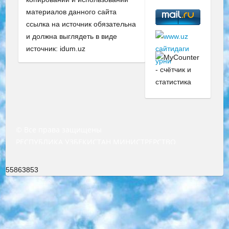
материалов данного сайта
ссылка на источник обязательна
и должна выглядеть в виде
источник: idum.uz
© Все права защищены
РЕСПУБЛИКА УЗБЕКИСТАН МИНИСТРЕРСТВО ДОШКОЛЬНОГО И ШКОЛЬНОГО ОБРАЗОВАНИЯ КОМАНДА в общеобразовательных учреждениях в 2023-2024 учебном году организация и проведение итоговой государственной аттестации обучающихся о Министра дошкольного и школьного образования Республики Узбекистан от 4 марта 2008 года (постановлением Минюста от 20 марта 2008 года № 1778 государственной регистрации) «Итоговое состояние учащихся общего среднего образования на основании положения об утверждении положения об аттестации общего среднего образования выпускной экзамен студентов в образовательных учреждениях в 2023-2024 учебном году В целях организации и прохождения аттестации приказываю: 1. Следующее: перечень предметов, по которым будет проводиться итоговая государственная аттестация и экзамен формы перевода согласно приложению 1; сертификаты международного образца, оценивающие уровень владения иностранными языками перечень согласно приложению 2; 2. Педагогический при специализированных образовательных учреждениях. научно-практический центр квалификации и международной оценки (Д.Давидова) 2024 г. До 25 марта: задания по предметам, по которым будет проводиться итоговая аттестация разработка и утверждение технических условий; итоговая аттестация на основании разработанного предметного задания разработка вопросов по предметам (устно и письменно), экзамен передача; общеобразовательные средние школы и специальные учебные заведения учащиеся выпускных классов школ и интернатов в агентской системе подготовка базы данных экзаменационных материалов и критериев оценки; перевод базы экзаменационных материалов на все языки обучения подать в Республиканский образовательный центр для изготовления; варианты экзаменов на основе разработанных контрольных материалов пусть будут поставлены задачи формирования. 3. Республиканский образовательный центр (Ш.Худайкулов) до 5 апреля 2024 года. до: база данных предоставленных экзаменационных материалов на все языки обучения перевод и экспертиза; для слепых, слабовидящих, глухих, слабослышащих и умственно отсталых детей учащиеся выпускных классов специализированных школ и школ-интернатов база данных экзаменационных материалов на всех преподаваемых языках подготовка критериев оценки; специализированные школы для умственно отсталых детей и технологии для учащихся выпускных классов школ-интернатов разработка соответствующих рекомендаций и критериев проведения ЕГЭ по естествознанию давать задания. 4. Педагогический при специализированных образовательных учреждениях. Научно-практический центр навыков и международной оценки (Д.Давидова), Республика образовательный центр (Худайкулов Ш.) итоговый государственный аттестационный экзамен ориентирован на творческое и логическое мышление при подготовке базы материалов учитывать введение заданий. 5. Следует отметить, что: сертификат государственного образца о знании общеобразовательного предмета и как минимум национальный уровень B1 по предметам на иностранных языках, указанным в Приложении 2. или международно признанный сертификат эквивалентного уровня студенты, изучающие определенный предмет, освобождаются от экзамена; по соответствующим предметам запланирована итоговая государственная аттестация за день до дня, путем жеребьевки Рабочей группой (в письменной форме по предметам, проводимым в форме) из числа сформированных вариантов выбрано 2 варианта; 2 выбранных варианта экзамена анонсированы на официальном сайте министерства и все выпускники по всей стране на основе этих вариантов проводит итоговую государственную аттестацию. 6. Государственное образование учащихся средних общеобразовательных учреждений. знания в соответствии с квалификационными требованиями, которые необходимо приобрести на основании стандартов итоговый (выпускной) контроль для 9 и 11 классов в целях тестирования Экзамены (далее – экзамены) состоят из предметов, перечисленных в приложении 1. будет сделано. 7. Экзамены пройдут с 26 мая по 15 июня 2024 г. (кроме науки физического воспитания). 8. Физическая для учащихся 9 классов общесредних образовательных учреждений. Экзамены по предмету «Образование, квалификация медицина» 1-6 мая 2024 года. сотрудники перевести под присмотр (с отклонениями в физическом или умственном развитии) специализированная школа для детей, школы-интернаты и со сколиозом школы-интернаты санаторного типа для больных детей исключены). 9. Он был слепым, слабовидящим и имел нарушения опорно-двигательного аппарата. экзамены в специализированных школах и интернатах для детей должны проводиться исходя из требований, предъявляемых к общеобразовательным учреждениям (физкультура кроме науки). 10. Специализированная школа для глухих и слабослышащих детей. и экзамены в интернатах и быть реализован в виде письменного теста по математике. 11. Специальность для умственно отсталых детей. Для 9 класса Родной язык и литературное письмо Государственный язык (язык обучения – узбекский). для неклассов) написано Математическое письмо Письменная/устная история Узбекистана Физическое воспитание практично Итоговый контроль Для 11 класса Написание родного языка и литературы (эссе) Математическое письмо Узбекский язык (обучение на узбекском языке) не посещающее общее среднее образование для учреждений)/Образовательное учреждение выбор письменный и устный Иностранный язык письменный/устный Письменная/устная история Узбекистана *По выбору студента:  Химия  Физика  Основы государственного права  География 10 бесплатных образовательных ресурсов - Мы составили подборку онлайн-проектов с интерактивными упражнениями, видеолекциями и статьями. Они помогут вам обрести новые и освежить старые знания бесплатно. 1. «ИНТУИТ» Старейшая образовательная площадка Рунета. Здесь вы найдёте сотни текстовых и видеокурсов на десятки различных тем — от программирования до психологии. Многие курсы подготовлены российскими университетами и крупными международными компаниями вроде Intel и Microsoft. Самостоятельное обучение бесплатное, но желающие могут оплатить услуги персональных наставников. 2. «Смартия» знакомит с актуальными профессиями и подсказывает, как им обучаться. Выбрав заинтересовавшую вас специальность — SMM-специалист, фотограф, веб-дизайнер или другую, — увидите список необходимых для неё умений. Чтобы вы могли освоить их самостоятельно, для каждого умения площадка отображает подборку ссылок на учебные материалы. Хотя «Смартия» ориентируется на русскоязычную аудиторию, часть контента всё же доступна только на английском. 3. «Лекторий Физтеха» Проект Московского физико-технического института (Физтеха). С его помощью вы можете смотреть онлайн серии лекций, записанные на видео в этом вузе. В числе доступных предметов — физика, биология, химия, информационные технологии и другие. К некоторым лекциям администрация ресурса прилагает готовые конспекты, которые можно скачивать в PDF-формате. 4. ITMOcourses Онлайн-площадка Санкт-Петербургского национального исследовательского университета информационных технологий, механики и оптики (ИТМО). Ресурс предоставляет свободный доступ к курсам, разработанным в этом вузе. Каталог материалов разбит на четыре категории: «Оптические системы и технологии», «Приборостроение и робототехника», «Информационные технологии» и «Биотехнологии». Курсы состоят из видеолекций, интерактивных демонстраций и заданий. 5. «КиберЛенинка» Электронная научная библиотека открытого доступа. Каталог площадки регулярно обрастает текстами статей из различных научных изданий. Сгруппированные по журналам и рубрикам публикации можно читать онлайн или скачивать целиком в PDF-формате. Проект нацелен на популяризацию науки за счёт открытого доступа к качественной информации. 6. «ПостНаука» На этом ресурсе публикуют подборки видеолекций, составленные экспертами из разных отраслей и объединённые общими темами. Среди них, к примеру, есть серии «Биоинформатика и геномика», «Культура средневековой Скандинавии» и Cinema Studies о теории кино. Каждая подборка лекций — логически связанная история, рассказанная экспертом от первого лица. Кроме того, на сайте появляются научно-образовательные статьи и тесты на разные темы. 7. «Newочём» Команда проекта «Newочём» отбирает самые интересные тексты из англоязычных СМИ и переводит те из них, за которые голосуют участники сообщества «ВКонтакте». По большей части это научно-популярные статьи. Редакторы придумывают лишь заголовки, в остальном содержание переводов соответствует оригиналам. Полные тексты можно читать прямо в социальной сети. 8. InternetUrok Онлайн-база материалов по основным дисциплинам школьной программы. Информация на сайте структурирована по классам, предметам и темам (урокам). Каждый урок состоит из видеолекций и конспектов. Есть также интерактивные тренажёры и тесты для закрепления пройденного материала. Даже если вы давно окончили школу, возможность повторить программу старших классов всегда может пригодиться. 9. Edutainme Ещё один ресурс об образовании. В отличие от Newtonew, как мне кажется, Edutainme больше ориентируется на представителей индустрии: педагогов, предпринимателей, разработчиков образовательных проектов. Но и любой, кто просто стремится к саморазвитию, найдёт на сайте много полезного и интересного для себя. Например, информацию о новых курсах и образовательных сервисах. 10. Newtonew Онлайн-медиа об образовании и обучении в широком смысле. Авторы Newtonew пишут об инструментах, заведениях, тактиках и стратегиях, которые помогают учить других и получать новые знания самостоятельно. На этой площадке вы найдёте новости, обзоры, аналитические мате
55863853