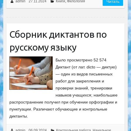
admin
27.11.2024
Книги
,
Филология
Читать
Сборник диктантов по
русскому языку
Было просмотрено 52 574
Диктант (от лат. dicto — диктую)
— один из видов письменных
работ для закрепления и
проверки знаний, тренировки
навыков учащихся; наибольшее
распространение получил при обучении орфографии и
пунктуации. Различают обучающие и контрольные
диктанты.
admin
06.09.2024
Контрольная работа
,
Начальное