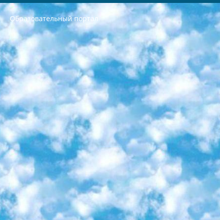
Образовательный портал
РЕСПУБЛИКА УЗБЕКИСТАН МИНИСТРЕРСТВО ДОШКОЛЬНОГО И ШКОЛЬНОГО ОБРАЗОВАНИЯ КОМАНДА в общеобразовательных учреждениях в 2023-2024 учебном году организация и проведение итоговой государственной аттестации обучающихся о Министра дошкольного и школьного образования Республики Узбекистан от 4 марта 2008 года (постановлением Минюста от 20 марта 2008 года № 1778 государственной регистрации) «Итоговое состояние учащихся общего среднего образования на основании положения об утверждении положения об аттестации общего среднего образования выпускной экзамен студентов в образовательных учреждениях в 2023-2024 учебном году В целях организации и прохождения аттестации приказываю: 1. Следующее: перечень предметов, по которым будет проводиться итоговая государственная аттестация и экзамен формы перевода согласно приложению 1; сертификаты международного образца, оценивающие уровень владения иностранными языками перечень согласно приложению 2; 2. Педагогический при специализированных образовательных учреждениях. научно-практический центр квалификации и международной оценки (Д.Давидова) 2024 г. До 25 марта: задания по предметам, по которым будет проводиться итоговая аттестация разработка и утверждение технических условий; итоговая аттестация на основании разработанного предметного задания разработка вопросов по предметам (устно и письменно), экзамен передача; общеобразовательные средние школы и специальные учебные заведения учащиеся выпускных классов школ и интернатов в агентской системе подготовка базы данных экзаменационных материалов и критериев оценки; перевод базы экзаменационных материалов на все языки обучения подать в Республиканский образовательный центр для изготовления; варианты экзаменов на основе разработанных контрольных материалов пусть будут поставлены задачи формирования. 3. Республиканский образовательный центр (Ш.Худайкулов) до 5 апреля 2024 года. до: база данных предоставленных экзаменационных материалов на все языки обучения перевод и экспертиза; для слепых, слабовидящих, глухих, слабослышащих и умственно отсталых детей учащиеся выпускных классов специализированных школ и школ-интернатов база данных экзаменационных материалов на всех преподаваемых языках подготовка критериев оценки; специализированные школы для умственно отсталых детей и технологии для учащихся выпускных классов школ-интернатов разработка соответствующих рекомендаций и критериев проведения ЕГЭ по естествознанию давать задания. 4. Педагогический при специализированных образовательных учреждениях. Научно-практический центр навыков и международной оценки (Д.Давидова), Республика образовательный центр (Худайкулов Ш.) итоговый государственный аттестационный экзамен ориентирован на творческое и логическое мышление при подготовке базы материалов учитывать введение заданий. 5. Следует отметить, что: сертификат государственного образца о знании общеобразовательного предмета и как минимум национальный уровень B1 по предметам на иностранных языках, указанным в Приложении 2. или международно признанный сертификат эквивалентного уровня студенты, изучающие определенный предмет, освобождаются от экзамена; по соответствующим предметам запланирована итоговая государственная аттестация за день до дня, путем жеребьевки Рабочей группой (в письменной форме по предметам, проводимым в форме) из числа сформированных вариантов выбрано 2 варианта; 2 выбранных варианта экзамена анонсированы на официальном сайте министерства и все выпускники по всей стране на основе этих вариантов проводит итоговую государственную аттестацию. 6. Государственное образование учащихся средних общеобразовательных учреждений. знания в соответствии с квалификационными требованиями, которые необходимо приобрести на основании стандартов итоговый (выпускной) контроль для 9 и 11 классов в целях тестирования Экзамены (далее – экзамены) состоят из предметов, перечисленных в приложении 1. будет сделано. 7. Экзамены пройдут с 26 мая по 15 июня 2024 г. (кроме науки физического воспитания). 8. Физическая для учащихся 9 классов общесредних образовательных учреждений. Экзамены по предмету «Образование, квалификация медицина» 1-6 мая 2024 года. сотрудники перевести под присмотр (с отклонениями в физическом или умственном развитии) специализированная школа для детей, школы-интернаты и со сколиозом школы-интернаты санаторного типа для больных детей исключены). 9. Он был слепым, слабовидящим и имел нарушения опорно-двигательного аппарата. экзамены в специализированных школах и интернатах для детей должны проводиться исходя из требований, предъявляемых к общеобразовательным учреждениям (физкультура кроме науки). 10. Специализированная школа для глухих и слабослышащих детей. и экзамены в интернатах и быть реализован в виде письменного теста по математике. 11. Специальность для умственно отсталых детей. Для 9 класса Родной язык и литературное письмо Государственный язык (язык обучения – узбекский). для неклассов) написано Математическое письмо Письменная/устная история Узбекистана Физическое воспитание практично Итоговый контроль Для 11 класса Написание родного языка и литературы (эссе) Математическое письмо Узбекский язык (обучение на узбекском языке) не посещающее общее среднее образование для учреждений)/Образовательное учреждение выбор письменный и устный Иностранный язык письменный/устный Письменная/устная история Узбекистана *По выбору студента:  Химия  Физика  Основы государственного права  География 10 бесплатных образовательных ресурсов - Мы составили подборку онлайн-проектов с интерактивными упражнениями, видеолекциями и статьями. Они помогут вам обрести новые и освежить старые знания бесплатно. 1. «ИНТУИТ» Старейшая образовательная площадка Рунета. Здесь вы найдёте сотни текстовых и видеокурсов на десятки различных тем — от программирования до психологии. Многие курсы подготовлены российскими университетами и крупными международными компаниями вроде Intel и Microsoft. Самостоятельное обучение бесплатное, но желающие могут оплатить услуги персональных наставников. 2. «Смартия» знакомит с актуальными профессиями и подсказывает, как им обучаться. Выбрав заинтересовавшую вас специальность — SMM-специалист, фотограф, веб-дизайнер или другую, — увидите список необходимых для неё умений. Чтобы вы могли освоить их самостоятельно, для каждого умения площадка отображает подборку ссылок на учебные материалы. Хотя «Смартия» ориентируется на русскоязычную аудиторию, часть контента всё же доступна только на английском. 3. «Лекторий Физтеха» Проект Московского физико-технического института (Физтеха). С его помощью вы можете смотреть онлайн серии лекций, записанные на видео в этом вузе. В числе доступных предметов — физика, биология, химия, информационные технологии и другие. К некоторым лекциям администрация ресурса прилагает готовые конспекты, которые можно скачивать в PDF-формате. 4. ITMOcourses Онлайн-площадка Санкт-Петербургского национального исследовательского университета информационных технологий, механики и оптики (ИТМО). Ресурс предоставляет свободный доступ к курсам, разработанным в этом вузе. Каталог материалов разбит на четыре категории: «Оптические системы и технологии», «Приборостроение и робототехника», «Информационные технологии» и «Биотехнологии». Курсы состоят из видеолекций, интерактивных демонстраций и заданий. 5. «КиберЛенинка» Электронная научная библиотека открытого доступа. Каталог площадки регулярно обрастает текстами статей из различных научных изданий. Сгруппированные по журналам и рубрикам публикации можно читать онлайн или скачивать целиком в PDF-формате. Проект нацелен на популяризацию науки за счёт открытого доступа к качественной информации. 6. «ПостНаука» На этом ресурсе публикуют подборки видеолекций, составленные экспертами из разных отраслей и объединённые общими темами. Среди них, к примеру, есть серии «Биоинформатика и геномика», «Культура средневековой Скандинавии» и Cinema Studies о теории кино. Каждая подборка лекций — логически связанная история, рассказанная экспертом от первого лица. Кроме того, на сайте появляются научно-образовательные статьи и тесты на разные темы. 7. «Newочём» Команда проекта «Newочём» отбирает самые интересные тексты из англоязычных СМИ и переводит те из них, за которые голосуют участники сообщества «ВКонтакте». По большей части это научно-популярные статьи. Редакторы придумывают лишь заголовки, в остальном содержание переводов соответствует оригиналам. Полные тексты можно читать прямо в социальной сети. 8. InternetUrok Онлайн-база материалов по основным дисциплинам школьной программы. Информация на сайте структурирована по классам, предметам и темам (урокам). Каждый урок состоит из видеолекций и конспектов. Есть также интерактивные тренажёры и тесты для закрепления пройденного материала. Даже если вы давно окончили школу, возможность повторить программу старших классов всегда может пригодиться. 9. Edutainme Ещё один ресурс об образовании. В отличие от Newtonew, как мне кажется, Edutainme больше ориентируется на представителей индустрии: педагогов, предпринимателей, разработчиков образовательных проектов. Но и любой, кто просто стремится к саморазвитию, найдёт на сайте много полезного и интересного для себя. Например, информацию о новых курсах и образовательных сервисах. 10. Newtonew Онлайн-медиа об образовании и обучении в широком смысле. Авторы Newtonew пишут об инструментах, заведениях, тактиках и стратегиях, которые помогают учить других и получать новые знания самостоятельно. На этой площадке вы найдёте новости, обзоры, аналитические мат