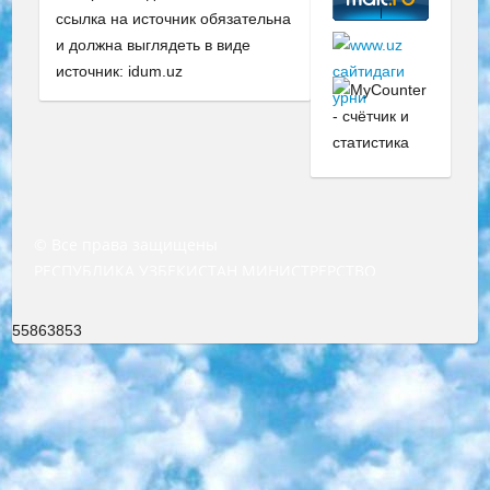
ссылка на источник обязательна
и должна выглядеть в виде
источник: idum.uz
© Все права защищены
РЕСПУБЛИКА УЗБЕКИСТАН МИНИСТРЕРСТВО ДОШКОЛЬНОГО И ШКОЛЬНОГО ОБРАЗОВАНИЯ КОМАНДА в общеобразовательных учреждениях в 2023-2024 учебном году организация и проведение итоговой государственной аттестации обучающихся о Министра дошкольного и школьного образования Республики Узбекистан от 4 марта 2008 года (постановлением Минюста от 20 марта 2008 года № 1778 государственной регистрации) «Итоговое состояние учащихся общего среднего образования на основании положения об утверждении положения об аттестации общего среднего образования выпускной экзамен студентов в образовательных учреждениях в 2023-2024 учебном году В целях организации и прохождения аттестации приказываю: 1. Следующее: перечень предметов, по которым будет проводиться итоговая государственная аттестация и экзамен формы перевода согласно приложению 1; сертификаты международного образца, оценивающие уровень владения иностранными языками перечень согласно приложению 2; 2. Педагогический при специализированных образовательных учреждениях. научно-практический центр квалификации и международной оценки (Д.Давидова) 2024 г. До 25 марта: задания по предметам, по которым будет проводиться итоговая аттестация разработка и утверждение технических условий; итоговая аттестация на основании разработанного предметного задания разработка вопросов по предметам (устно и письменно), экзамен передача; общеобразовательные средние школы и специальные учебные заведения учащиеся выпускных классов школ и интернатов в агентской системе подготовка базы данных экзаменационных материалов и критериев оценки; перевод базы экзаменационных материалов на все языки обучения подать в Республиканский образовательный центр для изготовления; варианты экзаменов на основе разработанных контрольных материалов пусть будут поставлены задачи формирования. 3. Республиканский образовательный центр (Ш.Худайкулов) до 5 апреля 2024 года. до: база данных предоставленных экзаменационных материалов на все языки обучения перевод и экспертиза; для слепых, слабовидящих, глухих, слабослышащих и умственно отсталых детей учащиеся выпускных классов специализированных школ и школ-интернатов база данных экзаменационных материалов на всех преподаваемых языках подготовка критериев оценки; специализированные школы для умственно отсталых детей и технологии для учащихся выпускных классов школ-интернатов разработка соответствующих рекомендаций и критериев проведения ЕГЭ по естествознанию давать задания. 4. Педагогический при специализированных образовательных учреждениях. Научно-практический центр навыков и международной оценки (Д.Давидова), Республика образовательный центр (Худайкулов Ш.) итоговый государственный аттестационный экзамен ориентирован на творческое и логическое мышление при подготовке базы материалов учитывать введение заданий. 5. Следует отметить, что: сертификат государственного образца о знании общеобразовательного предмета и как минимум национальный уровень B1 по предметам на иностранных языках, указанным в Приложении 2. или международно признанный сертификат эквивалентного уровня студенты, изучающие определенный предмет, освобождаются от экзамена; по соответствующим предметам запланирована итоговая государственная аттестация за день до дня, путем жеребьевки Рабочей группой (в письменной форме по предметам, проводимым в форме) из числа сформированных вариантов выбрано 2 варианта; 2 выбранных варианта экзамена анонсированы на официальном сайте министерства и все выпускники по всей стране на основе этих вариантов проводит итоговую государственную аттестацию. 6. Государственное образование учащихся средних общеобразовательных учреждений. знания в соответствии с квалификационными требованиями, которые необходимо приобрести на основании стандартов итоговый (выпускной) контроль для 9 и 11 классов в целях тестирования Экзамены (далее – экзамены) состоят из предметов, перечисленных в приложении 1. будет сделано. 7. Экзамены пройдут с 26 мая по 15 июня 2024 г. (кроме науки физического воспитания). 8. Физическая для учащихся 9 классов общесредних образовательных учреждений. Экзамены по предмету «Образование, квалификация медицина» 1-6 мая 2024 года. сотрудники перевести под присмотр (с отклонениями в физическом или умственном развитии) специализированная школа для детей, школы-интернаты и со сколиозом школы-интернаты санаторного типа для больных детей исключены). 9. Он был слепым, слабовидящим и имел нарушения опорно-двигательного аппарата. экзамены в специализированных школах и интернатах для детей должны проводиться исходя из требований, предъявляемых к общеобразовательным учреждениям (физкультура кроме науки). 10. Специализированная школа для глухих и слабослышащих детей. и экзамены в интернатах и быть реализован в виде письменного теста по математике. 11. Специальность для умственно отсталых детей. Для 9 класса Родной язык и литературное письмо Государственный язык (язык обучения – узбекский). для неклассов) написано Математическое письмо Письменная/устная история Узбекистана Физическое воспитание практично Итоговый контроль Для 11 класса Написание родного языка и литературы (эссе) Математическое письмо Узбекский язык (обучение на узбекском языке) не посещающее общее среднее образование для учреждений)/Образовательное учреждение выбор письменный и устный Иностранный язык письменный/устный Письменная/устная история Узбекистана *По выбору студента:  Химия  Физика  Основы государственного права  География 10 бесплатных образовательных ресурсов - Мы составили подборку онлайн-проектов с интерактивными упражнениями, видеолекциями и статьями. Они помогут вам обрести новые и освежить старые знания бесплатно. 1. «ИНТУИТ» Старейшая образовательная площадка Рунета. Здесь вы найдёте сотни текстовых и видеокурсов на десятки различных тем — от программирования до психологии. Многие курсы подготовлены российскими университетами и крупными международными компаниями вроде Intel и Microsoft. Самостоятельное обучение бесплатное, но желающие могут оплатить услуги персональных наставников. 2. «Смартия» знакомит с актуальными профессиями и подсказывает, как им обучаться. Выбрав заинтересовавшую вас специальность — SMM-специалист, фотограф, веб-дизайнер или другую, — увидите список необходимых для неё умений. Чтобы вы могли освоить их самостоятельно, для каждого умения площадка отображает подборку ссылок на учебные материалы. Хотя «Смартия» ориентируется на русскоязычную аудиторию, часть контента всё же доступна только на английском. 3. «Лекторий Физтеха» Проект Московского физико-технического института (Физтеха). С его помощью вы можете смотреть онлайн серии лекций, записанные на видео в этом вузе. В числе доступных предметов — физика, биология, химия, информационные технологии и другие. К некоторым лекциям администрация ресурса прилагает готовые конспекты, которые можно скачивать в PDF-формате. 4. ITMOcourses Онлайн-площадка Санкт-Петербургского национального исследовательского университета информационных технологий, механики и оптики (ИТМО). Ресурс предоставляет свободный доступ к курсам, разработанным в этом вузе. Каталог материалов разбит на четыре категории: «Оптические системы и технологии», «Приборостроение и робототехника», «Информационные технологии» и «Биотехнологии». Курсы состоят из видеолекций, интерактивных демонстраций и заданий. 5. «КиберЛенинка» Электронная научная библиотека открытого доступа. Каталог площадки регулярно обрастает текстами статей из различных научных изданий. Сгруппированные по журналам и рубрикам публикации можно читать онлайн или скачивать целиком в PDF-формате. Проект нацелен на популяризацию науки за счёт открытого доступа к качественной информации. 6. «ПостНаука» На этом ресурсе публикуют подборки видеолекций, составленные экспертами из разных отраслей и объединённые общими темами. Среди них, к примеру, есть серии «Биоинформатика и геномика», «Культура средневековой Скандинавии» и Cinema Studies о теории кино. Каждая подборка лекций — логически связанная история, рассказанная экспертом от первого лица. Кроме того, на сайте появляются научно-образовательные статьи и тесты на разные темы. 7. «Newочём» Команда проекта «Newочём» отбирает самые интересные тексты из англоязычных СМИ и переводит те из них, за которые голосуют участники сообщества «ВКонтакте». По большей части это научно-популярные статьи. Редакторы придумывают лишь заголовки, в остальном содержание переводов соответствует оригиналам. Полные тексты можно читать прямо в социальной сети. 8. InternetUrok Онлайн-база материалов по основным дисциплинам школьной программы. Информация на сайте структурирована по классам, предметам и темам (урокам). Каждый урок состоит из видеолекций и конспектов. Есть также интерактивные тренажёры и тесты для закрепления пройденного материала. Даже если вы давно окончили школу, возможность повторить программу старших классов всегда может пригодиться. 9. Edutainme Ещё один ресурс об образовании. В отличие от Newtonew, как мне кажется, Edutainme больше ориентируется на представителей индустрии: педагогов, предпринимателей, разработчиков образовательных проектов. Но и любой, кто просто стремится к саморазвитию, найдёт на сайте много полезного и интересного для себя. Например, информацию о новых курсах и образовательных сервисах. 10. Newtonew Онлайн-медиа об образовании и обучении в широком смысле. Авторы Newtonew пишут об инструментах, заведениях, тактиках и стратегиях, которые помогают учить других и получать новые знания самостоятельно. На этой площадке вы найдёте новости, обзоры, аналитические мате
55863853