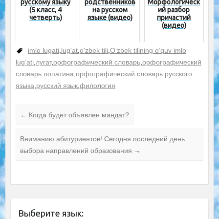
русскому языку
родственников
Морфологическ
(5 класс, 4
на русском
ий разбор
четверть)
языке (видео)
причастий
(видео)
imlo lugati
,
lug'at
,
o'zbek tili
,
O‘zbek tilining o‘quv imlo
lug‘ati
,
лугат
,
орфографический словарь
,
орфографический
словарь лопатина
,
орфографический словарь русского
языка
,
русский язык
,
филология
←
Когда будет объявлен мандат?
Вниманию абитуриентов! Сегодня последний день
выбора направлений образования
→
Выберите язык: