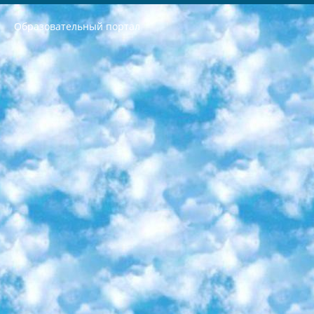
Образовательный портал
РЕСПУБЛИКА УЗБЕКИСТАН МИНИСТРЕРСТВО ДОШКОЛЬНОГО И ШКОЛЬНОГО ОБРАЗОВАНИЯ КОМАНДА в общеобразовательных учреждениях в 2023-2024 учебном году организация и проведение итоговой государственной аттестации обучающихся о Министра дошкольного и школьного образования Республики Узбекистан от 4 марта 2008 года (постановлением Минюста от 20 марта 2008 года № 1778 государственной регистрации) «Итоговое состояние учащихся общего среднего образования на основании положения об утверждении положения об аттестации общего среднего образования выпускной экзамен студентов в образовательных учреждениях в 2023-2024 учебном году В целях организации и прохождения аттестации приказываю: 1. Следующее: перечень предметов, по которым будет проводиться итоговая государственная аттестация и экзамен формы перевода согласно приложению 1; сертификаты международного образца, оценивающие уровень владения иностранными языками перечень согласно приложению 2; 2. Педагогический при специализированных образовательных учреждениях. научно-практический центр квалификации и международной оценки (Д.Давидова) 2024 г. До 25 марта: задания по предметам, по которым будет проводиться итоговая аттестация разработка и утверждение технических условий; итоговая аттестация на основании разработанного предметного задания разработка вопросов по предметам (устно и письменно), экзамен передача; общеобразовательные средние школы и специальные учебные заведения учащиеся выпускных классов школ и интернатов в агентской системе подготовка базы данных экзаменационных материалов и критериев оценки; перевод базы экзаменационных материалов на все языки обучения подать в Республиканский образовательный центр для изготовления; варианты экзаменов на основе разработанных контрольных материалов пусть будут поставлены задачи формирования. 3. Республиканский образовательный центр (Ш.Худайкулов) до 5 апреля 2024 года. до: база данных предоставленных экзаменационных материалов на все языки обучения перевод и экспертиза; для слепых, слабовидящих, глухих, слабослышащих и умственно отсталых детей учащиеся выпускных классов специализированных школ и школ-интернатов база данных экзаменационных материалов на всех преподаваемых языках подготовка критериев оценки; специализированные школы для умственно отсталых детей и технологии для учащихся выпускных классов школ-интернатов разработка соответствующих рекомендаций и критериев проведения ЕГЭ по естествознанию давать задания. 4. Педагогический при специализированных образовательных учреждениях. Научно-практический центр навыков и международной оценки (Д.Давидова), Республика образовательный центр (Худайкулов Ш.) итоговый государственный аттестационный экзамен ориентирован на творческое и логическое мышление при подготовке базы материалов учитывать введение заданий. 5. Следует отметить, что: сертификат государственного образца о знании общеобразовательного предмета и как минимум национальный уровень B1 по предметам на иностранных языках, указанным в Приложении 2. или международно признанный сертификат эквивалентного уровня студенты, изучающие определенный предмет, освобождаются от экзамена; по соответствующим предметам запланирована итоговая государственная аттестация за день до дня, путем жеребьевки Рабочей группой (в письменной форме по предметам, проводимым в форме) из числа сформированных вариантов выбрано 2 варианта; 2 выбранных варианта экзамена анонсированы на официальном сайте министерства и все выпускники по всей стране на основе этих вариантов проводит итоговую государственную аттестацию. 6. Государственное образование учащихся средних общеобразовательных учреждений. знания в соответствии с квалификационными требованиями, которые необходимо приобрести на основании стандартов итоговый (выпускной) контроль для 9 и 11 классов в целях тестирования Экзамены (далее – экзамены) состоят из предметов, перечисленных в приложении 1. будет сделано. 7. Экзамены пройдут с 26 мая по 15 июня 2024 г. (кроме науки физического воспитания). 8. Физическая для учащихся 9 классов общесредних образовательных учреждений. Экзамены по предмету «Образование, квалификация медицина» 1-6 мая 2024 года. сотрудники перевести под присмотр (с отклонениями в физическом или умственном развитии) специализированная школа для детей, школы-интернаты и со сколиозом школы-интернаты санаторного типа для больных детей исключены). 9. Он был слепым, слабовидящим и имел нарушения опорно-двигательного аппарата. экзамены в специализированных школах и интернатах для детей должны проводиться исходя из требований, предъявляемых к общеобразовательным учреждениям (физкультура кроме науки). 10. Специализированная школа для глухих и слабослышащих детей. и экзамены в интернатах и быть реализован в виде письменного теста по математике. 11. Специальность для умственно отсталых детей. Для 9 класса Родной язык и литературное письмо Государственный язык (язык обучения – узбекский). для неклассов) написано Математическое письмо Письменная/устная история Узбекистана Физическое воспитание практично Итоговый контроль Для 11 класса Написание родного языка и литературы (эссе) Математическое письмо Узбекский язык (обучение на узбекском языке) не посещающее общее среднее образование для учреждений)/Образовательное учреждение выбор письменный и устный Иностранный язык письменный/устный Письменная/устная история Узбекистана *По выбору студента:  Химия  Физика  Основы государственного права  География 10 бесплатных образовательных ресурсов - Мы составили подборку онлайн-проектов с интерактивными упражнениями, видеолекциями и статьями. Они помогут вам обрести новые и освежить старые знания бесплатно. 1. «ИНТУИТ» Старейшая образовательная площадка Рунета. Здесь вы найдёте сотни текстовых и видеокурсов на десятки различных тем — от программирования до психологии. Многие курсы подготовлены российскими университетами и крупными международными компаниями вроде Intel и Microsoft. Самостоятельное обучение бесплатное, но желающие могут оплатить услуги персональных наставников. 2. «Смартия» знакомит с актуальными профессиями и подсказывает, как им обучаться. Выбрав заинтересовавшую вас специальность — SMM-специалист, фотограф, веб-дизайнер или другую, — увидите список необходимых для неё умений. Чтобы вы могли освоить их самостоятельно, для каждого умения площадка отображает подборку ссылок на учебные материалы. Хотя «Смартия» ориентируется на русскоязычную аудиторию, часть контента всё же доступна только на английском. 3. «Лекторий Физтеха» Проект Московского физико-технического института (Физтеха). С его помощью вы можете смотреть онлайн серии лекций, записанные на видео в этом вузе. В числе доступных предметов — физика, биология, химия, информационные технологии и другие. К некоторым лекциям администрация ресурса прилагает готовые конспекты, которые можно скачивать в PDF-формате. 4. ITMOcourses Онлайн-площадка Санкт-Петербургского национального исследовательского университета информационных технологий, механики и оптики (ИТМО). Ресурс предоставляет свободный доступ к курсам, разработанным в этом вузе. Каталог материалов разбит на четыре категории: «Оптические системы и технологии», «Приборостроение и робототехника», «Информационные технологии» и «Биотехнологии». Курсы состоят из видеолекций, интерактивных демонстраций и заданий. 5. «КиберЛенинка» Электронная научная библиотека открытого доступа. Каталог площадки регулярно обрастает текстами статей из различных научных изданий. Сгруппированные по журналам и рубрикам публикации можно читать онлайн или скачивать целиком в PDF-формате. Проект нацелен на популяризацию науки за счёт открытого доступа к качественной информации. 6. «ПостНаука» На этом ресурсе публикуют подборки видеолекций, составленные экспертами из разных отраслей и объединённые общими темами. Среди них, к примеру, есть серии «Биоинформатика и геномика», «Культура средневековой Скандинавии» и Cinema Studies о теории кино. Каждая подборка лекций — логически связанная история, рассказанная экспертом от первого лица. Кроме того, на сайте появляются научно-образовательные статьи и тесты на разные темы. 7. «Newочём» Команда проекта «Newочём» отбирает самые интересные тексты из англоязычных СМИ и переводит те из них, за которые голосуют участники сообщества «ВКонтакте». По большей части это научно-популярные статьи. Редакторы придумывают лишь заголовки, в остальном содержание переводов соответствует оригиналам. Полные тексты можно читать прямо в социальной сети. 8. InternetUrok Онлайн-база материалов по основным дисциплинам школьной программы. Информация на сайте структурирована по классам, предметам и темам (урокам). Каждый урок состоит из видеолекций и конспектов. Есть также интерактивные тренажёры и тесты для закрепления пройденного материала. Даже если вы давно окончили школу, возможность повторить программу старших классов всегда может пригодиться. 9. Edutainme Ещё один ресурс об образовании. В отличие от Newtonew, как мне кажется, Edutainme больше ориентируется на представителей индустрии: педагогов, предпринимателей, разработчиков образовательных проектов. Но и любой, кто просто стремится к саморазвитию, найдёт на сайте много полезного и интересного для себя. Например, информацию о новых курсах и образовательных сервисах. 10. Newtonew Онлайн-медиа об образовании и обучении в широком смысле. Авторы Newtonew пишут об инструментах, заведениях, тактиках и стратегиях, которые помогают учить других и получать новые знания самостоятельно. На этой площадке вы найдёте новости, обзоры, аналитические мат