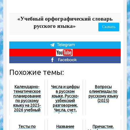
«Учебный орфографический словарь
русского языка»
Скачать
Похожие темы:
Календарно-
Числа и цифры
Вопросы
тематическое
в русском
олимпиады по
планирование
языке. Русско-
русскому языку
по русскому
узбекский
(2025)
языку на 2025-
разговорник.
2026 учебный
Числа, счет,
год
(видео)
Тесты по
Название
Причастие.