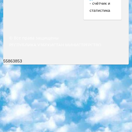
© Все права защищены
РЕСПУБЛИКА УЗБЕКИСТАН МИНИСТРЕРСТВО ДОШКОЛЬНОГО И ШКОЛЬНОГО ОБРАЗОВАНИЯ КОМАНДА в общеобразовательных учреждениях в 2023-2024 учебном году организация и проведение итоговой государственной аттестации обучающихся о Министра дошкольного и школьного образования Республики Узбекистан от 4 марта 2008 года (постановлением Минюста от 20 марта 2008 года № 1778 государственной регистрации) «Итоговое состояние учащихся общего среднего образования на основании положения об утверждении положения об аттестации общего среднего образования выпускной экзамен студентов в образовательных учреждениях в 2023-2024 учебном году В целях организации и прохождения аттестации приказываю: 1. Следующее: перечень предметов, по которым будет проводиться итоговая государственная аттестация и экзамен формы перевода согласно приложению 1; сертификаты международного образца, оценивающие уровень владения иностранными языками перечень согласно приложению 2; 2. Педагогический при специализированных образовательных учреждениях. научно-практический центр квалификации и международной оценки (Д.Давидова) 2024 г. До 25 марта: задания по предметам, по которым будет проводиться итоговая аттестация разработка и утверждение технических условий; итоговая аттестация на основании разработанного предметного задания разработка вопросов по предметам (устно и письменно), экзамен передача; общеобразовательные средние школы и специальные учебные заведения учащиеся выпускных классов школ и интернатов в агентской системе подготовка базы данных экзаменационных материалов и критериев оценки; перевод базы экзаменационных материалов на все языки обучения подать в Республиканский образовательный центр для изготовления; варианты экзаменов на основе разработанных контрольных материалов пусть будут поставлены задачи формирования. 3. Республиканский образовательный центр (Ш.Худайкулов) до 5 апреля 2024 года. до: база данных предоставленных экзаменационных материалов на все языки обучения перевод и экспертиза; для слепых, слабовидящих, глухих, слабослышащих и умственно отсталых детей учащиеся выпускных классов специализированных школ и школ-интернатов база данных экзаменационных материалов на всех преподаваемых языках подготовка критериев оценки; специализированные школы для умственно отсталых детей и технологии для учащихся выпускных классов школ-интернатов разработка соответствующих рекомендаций и критериев проведения ЕГЭ по естествознанию давать задания. 4. Педагогический при специализированных образовательных учреждениях. Научно-практический центр навыков и международной оценки (Д.Давидова), Республика образовательный центр (Худайкулов Ш.) итоговый государственный аттестационный экзамен ориентирован на творческое и логическое мышление при подготовке базы материалов учитывать введение заданий. 5. Следует отметить, что: сертификат государственного образца о знании общеобразовательного предмета и как минимум национальный уровень B1 по предметам на иностранных языках, указанным в Приложении 2. или международно признанный сертификат эквивалентного уровня студенты, изучающие определенный предмет, освобождаются от экзамена; по соответствующим предметам запланирована итоговая государственная аттестация за день до дня, путем жеребьевки Рабочей группой (в письменной форме по предметам, проводимым в форме) из числа сформированных вариантов выбрано 2 варианта; 2 выбранных варианта экзамена анонсированы на официальном сайте министерства и все выпускники по всей стране на основе этих вариантов проводит итоговую государственную аттестацию. 6. Государственное образование учащихся средних общеобразовательных учреждений. знания в соответствии с квалификационными требованиями, которые необходимо приобрести на основании стандартов итоговый (выпускной) контроль для 9 и 11 классов в целях тестирования Экзамены (далее – экзамены) состоят из предметов, перечисленных в приложении 1. будет сделано. 7. Экзамены пройдут с 26 мая по 15 июня 2024 г. (кроме науки физического воспитания). 8. Физическая для учащихся 9 классов общесредних образовательных учреждений. Экзамены по предмету «Образование, квалификация медицина» 1-6 мая 2024 года. сотрудники перевести под присмотр (с отклонениями в физическом или умственном развитии) специализированная школа для детей, школы-интернаты и со сколиозом школы-интернаты санаторного типа для больных детей исключены). 9. Он был слепым, слабовидящим и имел нарушения опорно-двигательного аппарата. экзамены в специализированных школах и интернатах для детей должны проводиться исходя из требований, предъявляемых к общеобразовательным учреждениям (физкультура кроме науки). 10. Специализированная школа для глухих и слабослышащих детей. и экзамены в интернатах и быть реализован в виде письменного теста по математике. 11. Специальность для умственно отсталых детей. Для 9 класса Родной язык и литературное письмо Государственный язык (язык обучения – узбекский). для неклассов) написано Математическое письмо Письменная/устная история Узбекистана Физическое воспитание практично Итоговый контроль Для 11 класса Написание родного языка и литературы (эссе) Математическое письмо Узбекский язык (обучение на узбекском языке) не посещающее общее среднее образование для учреждений)/Образовательное учреждение выбор письменный и устный Иностранный язык письменный/устный Письменная/устная история Узбекистана *По выбору студента:  Химия  Физика  Основы государственного права  География 10 бесплатных образовательных ресурсов - Мы составили подборку онлайн-проектов с интерактивными упражнениями, видеолекциями и статьями. Они помогут вам обрести новые и освежить старые знания бесплатно. 1. «ИНТУИТ» Старейшая образовательная площадка Рунета. Здесь вы найдёте сотни текстовых и видеокурсов на десятки различных тем — от программирования до психологии. Многие курсы подготовлены российскими университетами и крупными международными компаниями вроде Intel и Microsoft. Самостоятельное обучение бесплатное, но желающие могут оплатить услуги персональных наставников. 2. «Смартия» знакомит с актуальными профессиями и подсказывает, как им обучаться. Выбрав заинтересовавшую вас специальность — SMM-специалист, фотограф, веб-дизайнер или другую, — увидите список необходимых для неё умений. Чтобы вы могли освоить их самостоятельно, для каждого умения площадка отображает подборку ссылок на учебные материалы. Хотя «Смартия» ориентируется на русскоязычную аудиторию, часть контента всё же доступна только на английском. 3. «Лекторий Физтеха» Проект Московского физико-технического института (Физтеха). С его помощью вы можете смотреть онлайн серии лекций, записанные на видео в этом вузе. В числе доступных предметов — физика, биология, химия, информационные технологии и другие. К некоторым лекциям администрация ресурса прилагает готовые конспекты, которые можно скачивать в PDF-формате. 4. ITMOcourses Онлайн-площадка Санкт-Петербургского национального исследовательского университета информационных технологий, механики и оптики (ИТМО). Ресурс предоставляет свободный доступ к курсам, разработанным в этом вузе. Каталог материалов разбит на четыре категории: «Оптические системы и технологии», «Приборостроение и робототехника», «Информационные технологии» и «Биотехнологии». Курсы состоят из видеолекций, интерактивных демонстраций и заданий. 5. «КиберЛенинка» Электронная научная библиотека открытого доступа. Каталог площадки регулярно обрастает текстами статей из различных научных изданий. Сгруппированные по журналам и рубрикам публикации можно читать онлайн или скачивать целиком в PDF-формате. Проект нацелен на популяризацию науки за счёт открытого доступа к качественной информации. 6. «ПостНаука» На этом ресурсе публикуют подборки видеолекций, составленные экспертами из разных отраслей и объединённые общими темами. Среди них, к примеру, есть серии «Биоинформатика и геномика», «Культура средневековой Скандинавии» и Cinema Studies о теории кино. Каждая подборка лекций — логически связанная история, рассказанная экспертом от первого лица. Кроме того, на сайте появляются научно-образовательные статьи и тесты на разные темы. 7. «Newочём» Команда проекта «Newочём» отбирает самые интересные тексты из англоязычных СМИ и переводит те из них, за которые голосуют участники сообщества «ВКонтакте». По большей части это научно-популярные статьи. Редакторы придумывают лишь заголовки, в остальном содержание переводов соответствует оригиналам. Полные тексты можно читать прямо в социальной сети. 8. InternetUrok Онлайн-база материалов по основным дисциплинам школьной программы. Информация на сайте структурирована по классам, предметам и темам (урокам). Каждый урок состоит из видеолекций и конспектов. Есть также интерактивные тренажёры и тесты для закрепления пройденного материала. Даже если вы давно окончили школу, возможность повторить программу старших классов всегда может пригодиться. 9. Edutainme Ещё один ресурс об образовании. В отличие от Newtonew, как мне кажется, Edutainme больше ориентируется на представителей индустрии: педагогов, предпринимателей, разработчиков образовательных проектов. Но и любой, кто просто стремится к саморазвитию, найдёт на сайте много полезного и интересного для себя. Например, информацию о новых курсах и образовательных сервисах. 10. Newtonew Онлайн-медиа об образовании и обучении в широком смысле. Авторы Newtonew пишут об инструментах, заведениях, тактиках и стратегиях, которые помогают учить других и получать новые знания самостоятельно. На этой площадке вы найдёте новости, обзоры, аналитические мате
55863853