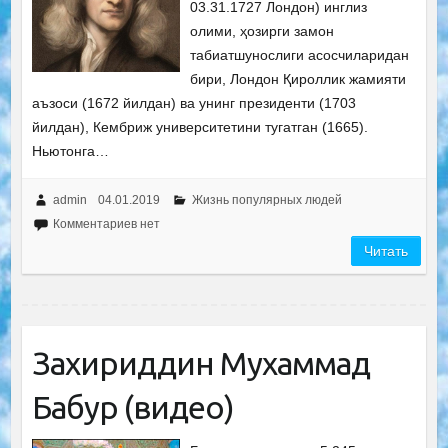
03.31.1727 Лондон) инглиз
олими, ҳозирги замон
табиатшунослиги асосчиларидан
бири, Лондон Қироллик жамияти
аъзоси (1672 йилдан) ва унинг президенти (1703
йилдан), Кембриж университетини тугатган (1665).
Ньютонга…
admin
04.01.2019
Жизнь популярных людей
Комментариев нет
Читать
Захириддин Мухаммад
Бабур (видео)