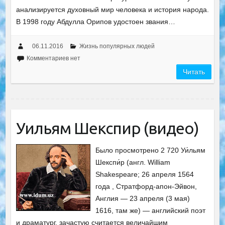
анализируется духовный мир человека и история народа.
В 1998 году Абдулла Орипов удостоен звания…
06.11.2016
Жизнь популярных людей
Комментариев нет
Читать
Уильям Шекспир (видео)
Было просмотрено 2 720 Уи́льям
Шекспи́р (англ. William
Shakespeare; 26 апреля 1564
года , Стратфорд-апон-Эйвон,
Англия — 23 апреля (3 мая)
1616, там же) — английский поэт
и драматург, зачастую считается величайшим