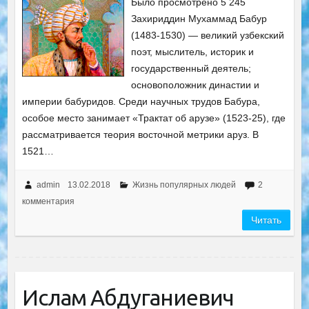
Было просмотрено 5 245
Захириддин Мухаммад Бабур
(1483-1530) — великий узбекский
поэт, мыслитель, историк и
государственный деятель;
основоположник династии и
империи бабуридов. Среди научных трудов Бабура,
особое место занимает «Трактат об арузе» (1523-25), где
рассматривается теория восточной метрики аруз. В
1521…
admin
13.02.2018
Жизнь популярных людей
2
комментария
Читать
Ислам Абдуганиевич