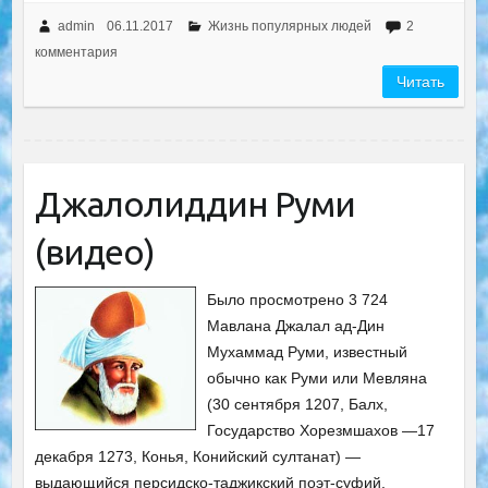
admin
06.11.2017
Жизнь популярных людей
2
комментария
Читать
Джалолиддин Руми
(видео)
Было просмотрено 3 724
Мавлана Джалал ад-Дин
Мухаммад Руми, известный
обычно как Руми или Мевляна
(30 сентября 1207, Балх,
Государство Хорезмшахов —17
декабря 1273, Конья, Конийский султанат) —
выдающийся персидско-таджикский поэт-суфий,