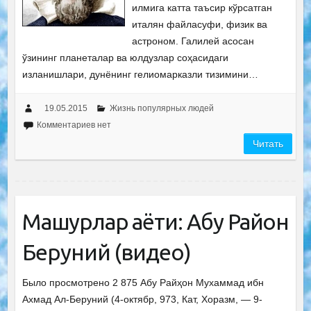
илмига катта таъсир кўрсатган
италян файласуфи, физик ва
астроном. Галилей асосан
ўзининг планеталар ва юлдузлар соҳасидаги
изланишлари, дунёнинг гелиомарказли тизимини…
19.05.2015
Жизнь популярных людей
Комментариев нет
Читать
Машҳурлар ҳаёти: Абу Райҳон
Беруний (видео)
Было просмотрено 2 875 Абу Райҳон Мухаммад ибн
Ахмад Ал-Беруний (4-октябр, 973, Кат, Хоразм, — 9-