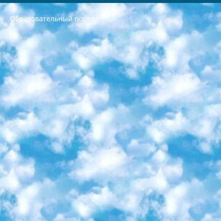
Образовательный портал
РЕСПУБЛИКА УЗБЕКИСТАН МИНИСТРЕРСТВО ДОШКОЛЬНОГО И ШКОЛЬНОГО ОБРАЗОВАНИЯ КОМАНДА в общеобразовательных учреждениях в 2023-2024 учебном году организация и проведение итоговой государственной аттестации обучающихся о Министра дошкольного и школьного образования Республики Узбекистан от 4 марта 2008 года (постановлением Минюста от 20 марта 2008 года № 1778 государственной регистрации) «Итоговое состояние учащихся общего среднего образования на основании положения об утверждении положения об аттестации общего среднего образования выпускной экзамен студентов в образовательных учреждениях в 2023-2024 учебном году В целях организации и прохождения аттестации приказываю: 1. Следующее: перечень предметов, по которым будет проводиться итоговая государственная аттестация и экзамен формы перевода согласно приложению 1; сертификаты международного образца, оценивающие уровень владения иностранными языками перечень согласно приложению 2; 2. Педагогический при специализированных образовательных учреждениях. научно-практический центр квалификации и международной оценки (Д.Давидова) 2024 г. До 25 марта: задания по предметам, по которым будет проводиться итоговая аттестация разработка и утверждение технических условий; итоговая аттестация на основании разработанного предметного задания разработка вопросов по предметам (устно и письменно), экзамен передача; общеобразовательные средние школы и специальные учебные заведения учащиеся выпускных классов школ и интернатов в агентской системе подготовка базы данных экзаменационных материалов и критериев оценки; перевод базы экзаменационных материалов на все языки обучения подать в Республиканский образовательный центр для изготовления; варианты экзаменов на основе разработанных контрольных материалов пусть будут поставлены задачи формирования. 3. Республиканский образовательный центр (Ш.Худайкулов) до 5 апреля 2024 года. до: база данных предоставленных экзаменационных материалов на все языки обучения перевод и экспертиза; для слепых, слабовидящих, глухих, слабослышащих и умственно отсталых детей учащиеся выпускных классов специализированных школ и школ-интернатов база данных экзаменационных материалов на всех преподаваемых языках подготовка критериев оценки; специализированные школы для умственно отсталых детей и технологии для учащихся выпускных классов школ-интернатов разработка соответствующих рекомендаций и критериев проведения ЕГЭ по естествознанию давать задания. 4. Педагогический при специализированных образовательных учреждениях. Научно-практический центр навыков и международной оценки (Д.Давидова), Республика образовательный центр (Худайкулов Ш.) итоговый государственный аттестационный экзамен ориентирован на творческое и логическое мышление при подготовке базы материалов учитывать введение заданий. 5. Следует отметить, что: сертификат государственного образца о знании общеобразовательного предмета и как минимум национальный уровень B1 по предметам на иностранных языках, указанным в Приложении 2. или международно признанный сертификат эквивалентного уровня студенты, изучающие определенный предмет, освобождаются от экзамена; по соответствующим предметам запланирована итоговая государственная аттестация за день до дня, путем жеребьевки Рабочей группой (в письменной форме по предметам, проводимым в форме) из числа сформированных вариантов выбрано 2 варианта; 2 выбранных варианта экзамена анонсированы на официальном сайте министерства и все выпускники по всей стране на основе этих вариантов проводит итоговую государственную аттестацию. 6. Государственное образование учащихся средних общеобразовательных учреждений. знания в соответствии с квалификационными требованиями, которые необходимо приобрести на основании стандартов итоговый (выпускной) контроль для 9 и 11 классов в целях тестирования Экзамены (далее – экзамены) состоят из предметов, перечисленных в приложении 1. будет сделано. 7. Экзамены пройдут с 26 мая по 15 июня 2024 г. (кроме науки физического воспитания). 8. Физическая для учащихся 9 классов общесредних образовательных учреждений. Экзамены по предмету «Образование, квалификация медицина» 1-6 мая 2024 года. сотрудники перевести под присмотр (с отклонениями в физическом или умственном развитии) специализированная школа для детей, школы-интернаты и со сколиозом школы-интернаты санаторного типа для больных детей исключены). 9. Он был слепым, слабовидящим и имел нарушения опорно-двигательного аппарата. экзамены в специализированных школах и интернатах для детей должны проводиться исходя из требований, предъявляемых к общеобразовательным учреждениям (физкультура кроме науки). 10. Специализированная школа для глухих и слабослышащих детей. и экзамены в интернатах и быть реализован в виде письменного теста по математике. 11. Специальность для умственно отсталых детей. Для 9 класса Родной язык и литературное письмо Государственный язык (язык обучения – узбекский). для неклассов) написано Математическое письмо Письменная/устная история Узбекистана Физическое воспитание практично Итоговый контроль Для 11 класса Написание родного языка и литературы (эссе) Математическое письмо Узбекский язык (обучение на узбекском языке) не посещающее общее среднее образование для учреждений)/Образовательное учреждение выбор письменный и устный Иностранный язык письменный/устный Письменная/устная история Узбекистана *По выбору студента:  Химия  Физика  Основы государственного права  География 10 бесплатных образовательных ресурсов - Мы составили подборку онлайн-проектов с интерактивными упражнениями, видеолекциями и статьями. Они помогут вам обрести новые и освежить старые знания бесплатно. 1. «ИНТУИТ» Старейшая образовательная площадка Рунета. Здесь вы найдёте сотни текстовых и видеокурсов на десятки различных тем — от программирования до психологии. Многие курсы подготовлены российскими университетами и крупными международными компаниями вроде Intel и Microsoft. Самостоятельное обучение бесплатное, но желающие могут оплатить услуги персональных наставников. 2. «Смартия» знакомит с актуальными профессиями и подсказывает, как им обучаться. Выбрав заинтересовавшую вас специальность — SMM-специалист, фотограф, веб-дизайнер или другую, — увидите список необходимых для неё умений. Чтобы вы могли освоить их самостоятельно, для каждого умения площадка отображает подборку ссылок на учебные материалы. Хотя «Смартия» ориентируется на русскоязычную аудиторию, часть контента всё же доступна только на английском. 3. «Лекторий Физтеха» Проект Московского физико-технического института (Физтеха). С его помощью вы можете смотреть онлайн серии лекций, записанные на видео в этом вузе. В числе доступных предметов — физика, биология, химия, информационные технологии и другие. К некоторым лекциям администрация ресурса прилагает готовые конспекты, которые можно скачивать в PDF-формате. 4. ITMOcourses Онлайн-площадка Санкт-Петербургского национального исследовательского университета информационных технологий, механики и оптики (ИТМО). Ресурс предоставляет свободный доступ к курсам, разработанным в этом вузе. Каталог материалов разбит на четыре категории: «Оптические системы и технологии», «Приборостроение и робототехника», «Информационные технологии» и «Биотехнологии». Курсы состоят из видеолекций, интерактивных демонстраций и заданий. 5. «КиберЛенинка» Электронная научная библиотека открытого доступа. Каталог площадки регулярно обрастает текстами статей из различных научных изданий. Сгруппированные по журналам и рубрикам публикации можно читать онлайн или скачивать целиком в PDF-формате. Проект нацелен на популяризацию науки за счёт открытого доступа к качественной информации. 6. «ПостНаука» На этом ресурсе публикуют подборки видеолекций, составленные экспертами из разных отраслей и объединённые общими темами. Среди них, к примеру, есть серии «Биоинформатика и геномика», «Культура средневековой Скандинавии» и Cinema Studies о теории кино. Каждая подборка лекций — логически связанная история, рассказанная экспертом от первого лица. Кроме того, на сайте появляются научно-образовательные статьи и тесты на разные темы. 7. «Newочём» Команда проекта «Newочём» отбирает самые интересные тексты из англоязычных СМИ и переводит те из них, за которые голосуют участники сообщества «ВКонтакте». По большей части это научно-популярные статьи. Редакторы придумывают лишь заголовки, в остальном содержание переводов соответствует оригиналам. Полные тексты можно читать прямо в социальной сети. 8. InternetUrok Онлайн-база материалов по основным дисциплинам школьной программы. Информация на сайте структурирована по классам, предметам и темам (урокам). Каждый урок состоит из видеолекций и конспектов. Есть также интерактивные тренажёры и тесты для закрепления пройденного материала. Даже если вы давно окончили школу, возможность повторить программу старших классов всегда может пригодиться. 9. Edutainme Ещё один ресурс об образовании. В отличие от Newtonew, как мне кажется, Edutainme больше ориентируется на представителей индустрии: педагогов, предпринимателей, разработчиков образовательных проектов. Но и любой, кто просто стремится к саморазвитию, найдёт на сайте много полезного и интересного для себя. Например, информацию о новых курсах и образовательных сервисах. 10. Newtonew Онлайн-медиа об образовании и обучении в широком смысле. Авторы Newtonew пишут об инструментах, заведениях, тактиках и стратегиях, которые помогают учить других и получать новые знания самостоятельно. На этой площадке вы найдёте новости, обзоры, аналитические мат