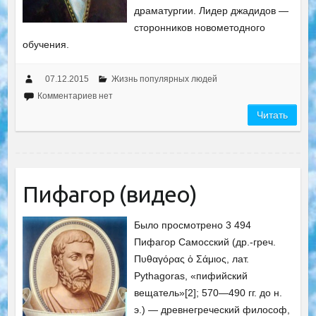
драматургии. Лидер джадидов —
сторонников новометодного
обучения.
07.12.2015
Жизнь популярных людей
Комментариев нет
Читать
Пифагор (видео)
Было просмотрено 3 494
Пифагор Самосский (др.-греч.
Πυθαγόρας ὁ Σάμιος, лат.
Pythagoras, «пифийский
вещатель»[2]; 570—490 гг. до н.
э.) — древнегреческий философ,