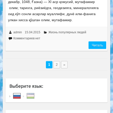
декабр, 1048, Ғазна) — XI аср қомусий, мутафаккир
олим; тарихга, риёзиёдга, геодезияга, минералогияга
оид кўп сонли асарлар муаллифи, дунё илм-фанига
улкан хисса қўшган олим, мутафаккир.
admin
15.04.2015
Жизнь популярных людей
Комментариев нет
Читать
1
2
»
Выберите язык: