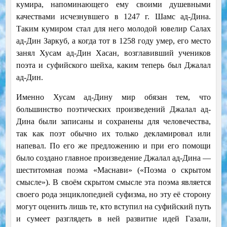
кумира, напоминающего ему своими душевными
качествами исчезнувшего в 1247 г. Шамс ад-Дина.
Таким кумиром стал для него молодой ювелир Салах
ад-Дин Заркуб, а когда тот в 1258 году умер, его место
занял Хусам ад-Дин Хасан, возглавивший учеников
поэта и суфийского шейха, каким теперь был Джалал
ад-Дин.
Именно Хусам ад-Дину мир обязан тем, что
большинство поэтических произведений Джалал ад-
Дина были записаны и сохранены для человечества,
так как поэт обычно их только декламировал или
напевал. По его же предложению и при его помощи
было создано главное произведение Джалал ад-Дина —
шеститомная поэма «Маснави» («Поэма о скрытом
смысле»). В своём скрытом смысле эта поэма является
своего рода энциклопедией суфизма, но эту её сторону
могут оценить лишь те, кто вступил на суфийский путь
и сумеет разглядеть в ней развитие идей Газали,