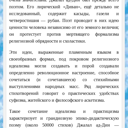
поэтом. Его лирический «Диван», ещё детально не
исследованный, содержит касыды, газели и
четверостишия — рубаи. Поэт проводит в них идею
ценности человека независимо от его земного величия;
он протестует против мертвящего формализма
религиозной обрядности и схоластики.
Эти идеи, выраженные пламенным языком в
своеобразных формах, под покровом религиозного
идеализма могли создавать и порой создавали
определенно революционное настроение, способное
сочетаться (и сочетавшееся) со стихийными
выступлениями народных масс. Ряд лирических
стихотворений говорит о практических удобствах
суфизма, житейского и философского аскетизма.
Такое сочетание идеализма и практицизма
характеризует и грандиозную эпико-дидактическую
поэму (около 50000 стихов) Джалал ад-Дин —