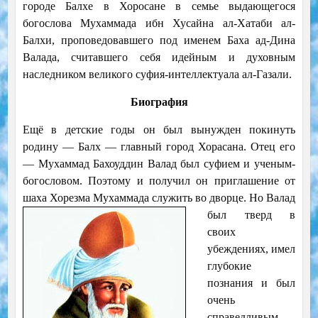
городе Балхе в Хоросане в семье выдающегося
богослова Мухаммада ибн Хусайна ал-Хатаби ал-
Балхи, проповедовавшего под именем Баха ад-Дина
Валада, считавшего себя идейным и духовным
наследником великого суфия-интеллектуала ал-Газали.
Биография
Ещё в детские годы он был вынужден покинуть
родину — Балх — главный город Хорасана. Отец его
— Мухаммад Бахоуддин Валад был суфием и ученым-
богословом. Поэтому и получил он приглашение от
шаха Хорезма Мухаммада служить во дворце. Но
Валад
был тверд в
своих
убеждениях, имел
глубокие
познания и был
очень
справедливым.