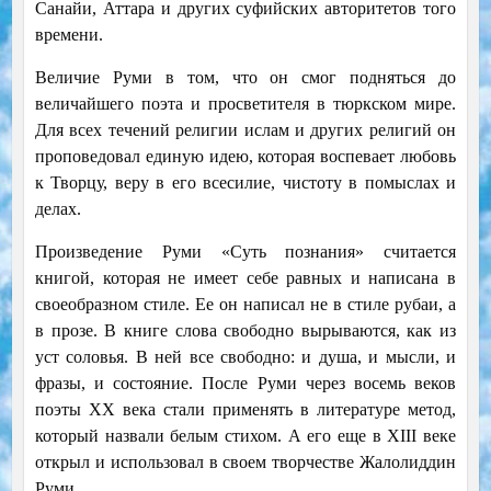
Санайи, Аттара и других суфийских авторитетов того
времени.
Величие Руми в том, что он смог подняться до
величайшего поэта и просветителя в тюркском мире.
Для всех течений религии ислам и других религий он
проповедовал единую идею, которая воспевает любовь
к Творцу, веру в его всесилие, чистоту в помыслах и
делах.
Произведение Руми «Суть познания» считается
книгой, которая не имеет себе равных и написана в
своеобразном стиле. Ее он написал не в стиле рубаи, а
в прозе. В книге слова свободно вырываются, как из
уст соловья. В ней все свободно: и душа, и мысли, и
фразы, и состояние. После Руми через восемь веков
поэты ХХ века стали применять в литературе метод,
который назвали белым стихом. А его еще в XIII веке
открыл и использовал в своем творчестве Жалолиддин
Руми.