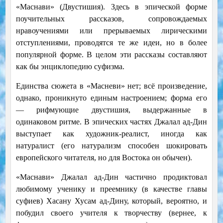
«Маснави» (Двустишия). Здесь в эпической форме
поучительных рассказов, сопровождаемых
нравоучениями или прерываемых лирическими
отступлениями, проводятся те же идеи, но в более
популярной форме. В целом эти рассказы составляют
как бы энциклопедию суфизма.
Единства сюжета в «Масневи» нет; всё произведение,
однако, проникнуто единым настроением; форма его
— рифмующие двустишия, выдержанные в
одинаковом ритме. В эпических частях Джалал ад-Дин
выступает как художник-реалист, иногда как
натуралист (его натурализм способен шокировать
европейского читателя, но для Востока он обычен).
«Маснави» Джалал ад-Дин частично продиктовал
любимому ученику и преемнику (в качестве главы
суфиев) Хасану Хусам ад-Дину, который, вероятно, и
побудил своего учителя к творчеству (вернее, к