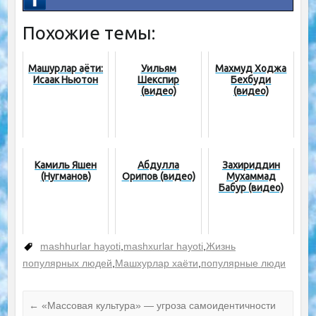
Похожие темы:
Машҳурлар ҳаёти:
Уильям
Махмуд Ходжа
Исаак Ньютон
Шекспир
Бехбуди
(видео)
(видео)
Камиль Яшен
Абдулла
Захириддин
(Нугманов)
Орипов (видео)
Мухаммад
Бабур (видео)
mashhurlar hayoti
,
mashxurlar hayoti
,
Жизнь
популярных людей
,
Машхурлар хаёти
,
популярные люди
←
«Массовая культура» — угроза самоидентичности