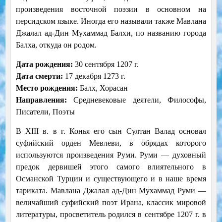
произведения восточной поэзии в основном на
персидском языке. Иногда его называли также Мавлана
Джалал ад-Дин Мухаммад Балхи, по названию города
Балха, откуда он родом.
Дата рождения:
30 сентября 1207 г.
Дата смерти:
17 декабря 1273 г.
Место рождения:
Балх, Хорасан
Направления:
Средневековые деятели, Философы,
Писатели, Поэты
В ХIII в. в г. Конья его сын Султан Валад основал
суфийский орден Мевлеви, в обрядах которого
используются произведения Руми. Руми — духовный
предок дервишей этого самого влиятельного в
Османской Турции и существующего и в наше время
тариката. Мавлана Джалал ад-Дин Мухаммад Руми —
величайший суфийский поэт Ирана, классик мировой
литературы, просветитель родился в сентябре 1207 г. в