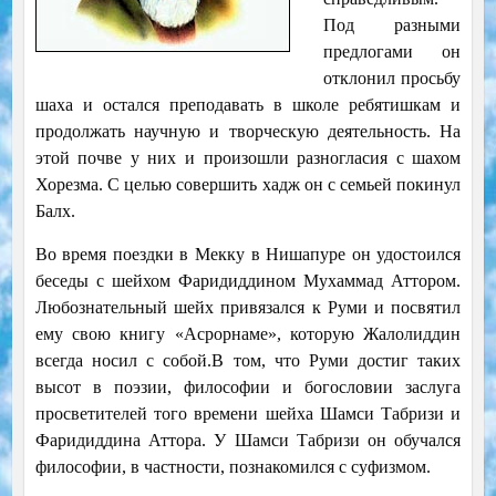
Под разными
предлогами он
отклонил просьбу
шаха и остался преподавать в школе ребятишкам и
продолжать научную и творческую деятельность. На
этой почве у них и произошли разногласия с шахом
Хорезма. С целью совершить хадж он с семьей покинул
Балх.
Во время поездки в Мекку в Нишапуре он удостоился
беседы с шейхом Фаридиддином Мухаммад Аттором.
Любознательный шейх привязался к Руми и посвятил
ему свою книгу «Асрорнаме», которую Жалолиддин
всегда носил с собой.В том, что Руми достиг таких
высот в поэзии, философии и богословии заслуга
просветителей того времени шейха Шамси Табризи и
Фаридиддина Аттора. У Шамси Табризи он обучался
философии, в частности, познакомился с суфизмом.