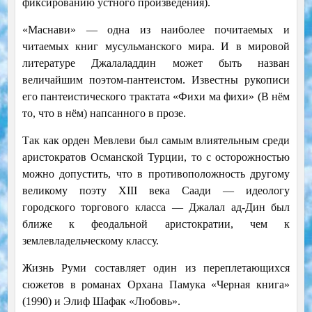
фиксированию устного произведения).
«Маснави» — одна из наиболее почитаемых и
читаемых книг мусульманского мира. И в мировой
литературе Джалаладдин может быть назван
величайшим поэтом-пантеистом. Известны рукописи
его пантеистического трактата «Фихи ма фихи» (В нём
то, что в нём) напсанного в прозе.
Так как орден Мевлеви был самым влиятельным среди
аристократов Османской Турции, то с осторожностью
можно допустить, что в противоположность другому
великому поэту XIII века Саади — идеологу
городского торгового класса — Джалал ад-Дин был
ближе к феодальной аристократии, чем к
землевладельческому классу.
Жизнь Руми составляет один из переплетающихся
сюжетов в романах Орхана Памука «Черная книга»
(1990) и Элиф Шафак «Любовь».