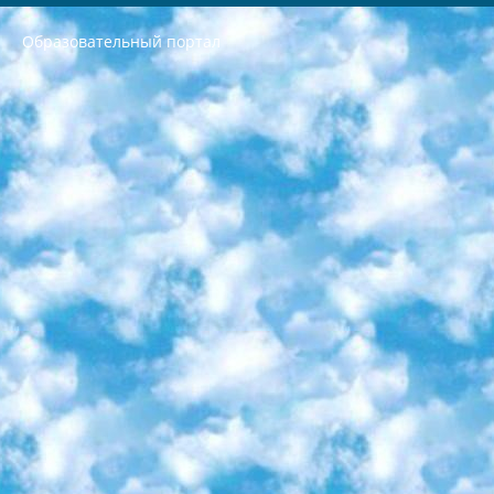
Образовательный портал
РЕСПУБЛИКА УЗБЕКИСТАН МИНИСТРЕРСТВО ДОШКОЛЬНОГО И ШКОЛЬНОГО ОБРАЗОВАНИЯ КОМАНДА в общеобразовательных учреждениях в 2023-2024 учебном году организация и проведение итоговой государственной аттестации обучающихся о Министра дошкольного и школьного образования Республики Узбекистан от 4 марта 2008 года (постановлением Минюста от 20 марта 2008 года № 1778 государственной регистрации) «Итоговое состояние учащихся общего среднего образования на основании положения об утверждении положения об аттестации общего среднего образования выпускной экзамен студентов в образовательных учреждениях в 2023-2024 учебном году В целях организации и прохождения аттестации приказываю: 1. Следующее: перечень предметов, по которым будет проводиться итоговая государственная аттестация и экзамен формы перевода согласно приложению 1; сертификаты международного образца, оценивающие уровень владения иностранными языками перечень согласно приложению 2; 2. Педагогический при специализированных образовательных учреждениях. научно-практический центр квалификации и международной оценки (Д.Давидова) 2024 г. До 25 марта: задания по предметам, по которым будет проводиться итоговая аттестация разработка и утверждение технических условий; итоговая аттестация на основании разработанного предметного задания разработка вопросов по предметам (устно и письменно), экзамен передача; общеобразовательные средние школы и специальные учебные заведения учащиеся выпускных классов школ и интернатов в агентской системе подготовка базы данных экзаменационных материалов и критериев оценки; перевод базы экзаменационных материалов на все языки обучения подать в Республиканский образовательный центр для изготовления; варианты экзаменов на основе разработанных контрольных материалов пусть будут поставлены задачи формирования. 3. Республиканский образовательный центр (Ш.Худайкулов) до 5 апреля 2024 года. до: база данных предоставленных экзаменационных материалов на все языки обучения перевод и экспертиза; для слепых, слабовидящих, глухих, слабослышащих и умственно отсталых детей учащиеся выпускных классов специализированных школ и школ-интернатов база данных экзаменационных материалов на всех преподаваемых языках подготовка критериев оценки; специализированные школы для умственно отсталых детей и технологии для учащихся выпускных классов школ-интернатов разработка соответствующих рекомендаций и критериев проведения ЕГЭ по естествознанию давать задания. 4. Педагогический при специализированных образовательных учреждениях. Научно-практический центр навыков и международной оценки (Д.Давидова), Республика образовательный центр (Худайкулов Ш.) итоговый государственный аттестационный экзамен ориентирован на творческое и логическое мышление при подготовке базы материалов учитывать введение заданий. 5. Следует отметить, что: сертификат государственного образца о знании общеобразовательного предмета и как минимум национальный уровень B1 по предметам на иностранных языках, указанным в Приложении 2. или международно признанный сертификат эквивалентного уровня студенты, изучающие определенный предмет, освобождаются от экзамена; по соответствующим предметам запланирована итоговая государственная аттестация за день до дня, путем жеребьевки Рабочей группой (в письменной форме по предметам, проводимым в форме) из числа сформированных вариантов выбрано 2 варианта; 2 выбранных варианта экзамена анонсированы на официальном сайте министерства и все выпускники по всей стране на основе этих вариантов проводит итоговую государственную аттестацию. 6. Государственное образование учащихся средних общеобразовательных учреждений. знания в соответствии с квалификационными требованиями, которые необходимо приобрести на основании стандартов итоговый (выпускной) контроль для 9 и 11 классов в целях тестирования Экзамены (далее – экзамены) состоят из предметов, перечисленных в приложении 1. будет сделано. 7. Экзамены пройдут с 26 мая по 15 июня 2024 г. (кроме науки физического воспитания). 8. Физическая для учащихся 9 классов общесредних образовательных учреждений. Экзамены по предмету «Образование, квалификация медицина» 1-6 мая 2024 года. сотрудники перевести под присмотр (с отклонениями в физическом или умственном развитии) специализированная школа для детей, школы-интернаты и со сколиозом школы-интернаты санаторного типа для больных детей исключены). 9. Он был слепым, слабовидящим и имел нарушения опорно-двигательного аппарата. экзамены в специализированных школах и интернатах для детей должны проводиться исходя из требований, предъявляемых к общеобразовательным учреждениям (физкультура кроме науки). 10. Специализированная школа для глухих и слабослышащих детей. и экзамены в интернатах и быть реализован в виде письменного теста по математике. 11. Специальность для умственно отсталых детей. Для 9 класса Родной язык и литературное письмо Государственный язык (язык обучения – узбекский). для неклассов) написано Математическое письмо Письменная/устная история Узбекистана Физическое воспитание практично Итоговый контроль Для 11 класса Написание родного языка и литературы (эссе) Математическое письмо Узбекский язык (обучение на узбекском языке) не посещающее общее среднее образование для учреждений)/Образовательное учреждение выбор письменный и устный Иностранный язык письменный/устный Письменная/устная история Узбекистана *По выбору студента:  Химия  Физика  Основы государственного права  География 10 бесплатных образовательных ресурсов - Мы составили подборку онлайн-проектов с интерактивными упражнениями, видеолекциями и статьями. Они помогут вам обрести новые и освежить старые знания бесплатно. 1. «ИНТУИТ» Старейшая образовательная площадка Рунета. Здесь вы найдёте сотни текстовых и видеокурсов на десятки различных тем — от программирования до психологии. Многие курсы подготовлены российскими университетами и крупными международными компаниями вроде Intel и Microsoft. Самостоятельное обучение бесплатное, но желающие могут оплатить услуги персональных наставников. 2. «Смартия» знакомит с актуальными профессиями и подсказывает, как им обучаться. Выбрав заинтересовавшую вас специальность — SMM-специалист, фотограф, веб-дизайнер или другую, — увидите список необходимых для неё умений. Чтобы вы могли освоить их самостоятельно, для каждого умения площадка отображает подборку ссылок на учебные материалы. Хотя «Смартия» ориентируется на русскоязычную аудиторию, часть контента всё же доступна только на английском. 3. «Лекторий Физтеха» Проект Московского физико-технического института (Физтеха). С его помощью вы можете смотреть онлайн серии лекций, записанные на видео в этом вузе. В числе доступных предметов — физика, биология, химия, информационные технологии и другие. К некоторым лекциям администрация ресурса прилагает готовые конспекты, которые можно скачивать в PDF-формате. 4. ITMOcourses Онлайн-площадка Санкт-Петербургского национального исследовательского университета информационных технологий, механики и оптики (ИТМО). Ресурс предоставляет свободный доступ к курсам, разработанным в этом вузе. Каталог материалов разбит на четыре категории: «Оптические системы и технологии», «Приборостроение и робототехника», «Информационные технологии» и «Биотехнологии». Курсы состоят из видеолекций, интерактивных демонстраций и заданий. 5. «КиберЛенинка» Электронная научная библиотека открытого доступа. Каталог площадки регулярно обрастает текстами статей из различных научных изданий. Сгруппированные по журналам и рубрикам публикации можно читать онлайн или скачивать целиком в PDF-формате. Проект нацелен на популяризацию науки за счёт открытого доступа к качественной информации. 6. «ПостНаука» На этом ресурсе публикуют подборки видеолекций, составленные экспертами из разных отраслей и объединённые общими темами. Среди них, к примеру, есть серии «Биоинформатика и геномика», «Культура средневековой Скандинавии» и Cinema Studies о теории кино. Каждая подборка лекций — логически связанная история, рассказанная экспертом от первого лица. Кроме того, на сайте появляются научно-образовательные статьи и тесты на разные темы. 7. «Newочём» Команда проекта «Newочём» отбирает самые интересные тексты из англоязычных СМИ и переводит те из них, за которые голосуют участники сообщества «ВКонтакте». По большей части это научно-популярные статьи. Редакторы придумывают лишь заголовки, в остальном содержание переводов соответствует оригиналам. Полные тексты можно читать прямо в социальной сети. 8. InternetUrok Онлайн-база материалов по основным дисциплинам школьной программы. Информация на сайте структурирована по классам, предметам и темам (урокам). Каждый урок состоит из видеолекций и конспектов. Есть также интерактивные тренажёры и тесты для закрепления пройденного материала. Даже если вы давно окончили школу, возможность повторить программу старших классов всегда может пригодиться. 9. Edutainme Ещё один ресурс об образовании. В отличие от Newtonew, как мне кажется, Edutainme больше ориентируется на представителей индустрии: педагогов, предпринимателей, разработчиков образовательных проектов. Но и любой, кто просто стремится к саморазвитию, найдёт на сайте много полезного и интересного для себя. Например, информацию о новых курсах и образовательных сервисах. 10. Newtonew Онлайн-медиа об образовании и обучении в широком смысле. Авторы Newtonew пишут об инструментах, заведениях, тактиках и стратегиях, которые помогают учить других и получать новые знания самостоятельно. На этой площадке вы найдёте новости, обзоры, аналитические мат