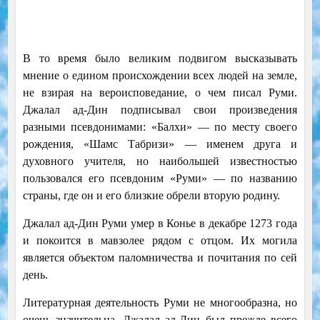
В то время было великим подвигом высказывать
мнение о едином происхождении всех людей на земле,
не взирая на вероисповедание, о чем писал Руми.
Джалал ад-Дин подписывал свои произведения
разными псевдонимами: «Балхи» — по месту своего
рождения, «Шамс Табризи» — именем друга и
духовного учителя, но наибольшей известностью
пользовался его псевдоним «Руми» — по названию
страны, где он и его близкие обрели вторую родину.
Джалал ад-Дин Руми умер в Конье в декабре 1273 года
и покоится в мавзолее рядом с отцом. Их могила
является объектом паломничества и почитания по сей
день.
Литературная деятельность Руми не многообразна, но
очень значительна. Джалал ад-Дин был прежде всего