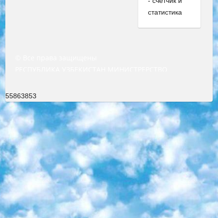
© Все права защищены
РЕСПУБЛИКА УЗБЕКИСТАН МИНИСТРЕРСТВО ДОШКОЛЬНОГО И ШКОЛЬНОГО ОБРАЗОВАНИЯ КОМАНДА в общеобразовательных учреждениях в 2023-2024 учебном году организация и проведение итоговой государственной аттестации обучающихся о Министра дошкольного и школьного образования Республики Узбекистан от 4 марта 2008 года (постановлением Минюста от 20 марта 2008 года № 1778 государственной регистрации) «Итоговое состояние учащихся общего среднего образования на основании положения об утверждении положения об аттестации общего среднего образования выпускной экзамен студентов в образовательных учреждениях в 2023-2024 учебном году В целях организации и прохождения аттестации приказываю: 1. Следующее: перечень предметов, по которым будет проводиться итоговая государственная аттестация и экзамен формы перевода согласно приложению 1; сертификаты международного образца, оценивающие уровень владения иностранными языками перечень согласно приложению 2; 2. Педагогический при специализированных образовательных учреждениях. научно-практический центр квалификации и международной оценки (Д.Давидова) 2024 г. До 25 марта: задания по предметам, по которым будет проводиться итоговая аттестация разработка и утверждение технических условий; итоговая аттестация на основании разработанного предметного задания разработка вопросов по предметам (устно и письменно), экзамен передача; общеобразовательные средние школы и специальные учебные заведения учащиеся выпускных классов школ и интернатов в агентской системе подготовка базы данных экзаменационных материалов и критериев оценки; перевод базы экзаменационных материалов на все языки обучения подать в Республиканский образовательный центр для изготовления; варианты экзаменов на основе разработанных контрольных материалов пусть будут поставлены задачи формирования. 3. Республиканский образовательный центр (Ш.Худайкулов) до 5 апреля 2024 года. до: база данных предоставленных экзаменационных материалов на все языки обучения перевод и экспертиза; для слепых, слабовидящих, глухих, слабослышащих и умственно отсталых детей учащиеся выпускных классов специализированных школ и школ-интернатов база данных экзаменационных материалов на всех преподаваемых языках подготовка критериев оценки; специализированные школы для умственно отсталых детей и технологии для учащихся выпускных классов школ-интернатов разработка соответствующих рекомендаций и критериев проведения ЕГЭ по естествознанию давать задания. 4. Педагогический при специализированных образовательных учреждениях. Научно-практический центр навыков и международной оценки (Д.Давидова), Республика образовательный центр (Худайкулов Ш.) итоговый государственный аттестационный экзамен ориентирован на творческое и логическое мышление при подготовке базы материалов учитывать введение заданий. 5. Следует отметить, что: сертификат государственного образца о знании общеобразовательного предмета и как минимум национальный уровень B1 по предметам на иностранных языках, указанным в Приложении 2. или международно признанный сертификат эквивалентного уровня студенты, изучающие определенный предмет, освобождаются от экзамена; по соответствующим предметам запланирована итоговая государственная аттестация за день до дня, путем жеребьевки Рабочей группой (в письменной форме по предметам, проводимым в форме) из числа сформированных вариантов выбрано 2 варианта; 2 выбранных варианта экзамена анонсированы на официальном сайте министерства и все выпускники по всей стране на основе этих вариантов проводит итоговую государственную аттестацию. 6. Государственное образование учащихся средних общеобразовательных учреждений. знания в соответствии с квалификационными требованиями, которые необходимо приобрести на основании стандартов итоговый (выпускной) контроль для 9 и 11 классов в целях тестирования Экзамены (далее – экзамены) состоят из предметов, перечисленных в приложении 1. будет сделано. 7. Экзамены пройдут с 26 мая по 15 июня 2024 г. (кроме науки физического воспитания). 8. Физическая для учащихся 9 классов общесредних образовательных учреждений. Экзамены по предмету «Образование, квалификация медицина» 1-6 мая 2024 года. сотрудники перевести под присмотр (с отклонениями в физическом или умственном развитии) специализированная школа для детей, школы-интернаты и со сколиозом школы-интернаты санаторного типа для больных детей исключены). 9. Он был слепым, слабовидящим и имел нарушения опорно-двигательного аппарата. экзамены в специализированных школах и интернатах для детей должны проводиться исходя из требований, предъявляемых к общеобразовательным учреждениям (физкультура кроме науки). 10. Специализированная школа для глухих и слабослышащих детей. и экзамены в интернатах и быть реализован в виде письменного теста по математике. 11. Специальность для умственно отсталых детей. Для 9 класса Родной язык и литературное письмо Государственный язык (язык обучения – узбекский). для неклассов) написано Математическое письмо Письменная/устная история Узбекистана Физическое воспитание практично Итоговый контроль Для 11 класса Написание родного языка и литературы (эссе) Математическое письмо Узбекский язык (обучение на узбекском языке) не посещающее общее среднее образование для учреждений)/Образовательное учреждение выбор письменный и устный Иностранный язык письменный/устный Письменная/устная история Узбекистана *По выбору студента:  Химия  Физика  Основы государственного права  География 10 бесплатных образовательных ресурсов - Мы составили подборку онлайн-проектов с интерактивными упражнениями, видеолекциями и статьями. Они помогут вам обрести новые и освежить старые знания бесплатно. 1. «ИНТУИТ» Старейшая образовательная площадка Рунета. Здесь вы найдёте сотни текстовых и видеокурсов на десятки различных тем — от программирования до психологии. Многие курсы подготовлены российскими университетами и крупными международными компаниями вроде Intel и Microsoft. Самостоятельное обучение бесплатное, но желающие могут оплатить услуги персональных наставников. 2. «Смартия» знакомит с актуальными профессиями и подсказывает, как им обучаться. Выбрав заинтересовавшую вас специальность — SMM-специалист, фотограф, веб-дизайнер или другую, — увидите список необходимых для неё умений. Чтобы вы могли освоить их самостоятельно, для каждого умения площадка отображает подборку ссылок на учебные материалы. Хотя «Смартия» ориентируется на русскоязычную аудиторию, часть контента всё же доступна только на английском. 3. «Лекторий Физтеха» Проект Московского физико-технического института (Физтеха). С его помощью вы можете смотреть онлайн серии лекций, записанные на видео в этом вузе. В числе доступных предметов — физика, биология, химия, информационные технологии и другие. К некоторым лекциям администрация ресурса прилагает готовые конспекты, которые можно скачивать в PDF-формате. 4. ITMOcourses Онлайн-площадка Санкт-Петербургского национального исследовательского университета информационных технологий, механики и оптики (ИТМО). Ресурс предоставляет свободный доступ к курсам, разработанным в этом вузе. Каталог материалов разбит на четыре категории: «Оптические системы и технологии», «Приборостроение и робототехника», «Информационные технологии» и «Биотехнологии». Курсы состоят из видеолекций, интерактивных демонстраций и заданий. 5. «КиберЛенинка» Электронная научная библиотека открытого доступа. Каталог площадки регулярно обрастает текстами статей из различных научных изданий. Сгруппированные по журналам и рубрикам публикации можно читать онлайн или скачивать целиком в PDF-формате. Проект нацелен на популяризацию науки за счёт открытого доступа к качественной информации. 6. «ПостНаука» На этом ресурсе публикуют подборки видеолекций, составленные экспертами из разных отраслей и объединённые общими темами. Среди них, к примеру, есть серии «Биоинформатика и геномика», «Культура средневековой Скандинавии» и Cinema Studies о теории кино. Каждая подборка лекций — логически связанная история, рассказанная экспертом от первого лица. Кроме того, на сайте появляются научно-образовательные статьи и тесты на разные темы. 7. «Newочём» Команда проекта «Newочём» отбирает самые интересные тексты из англоязычных СМИ и переводит те из них, за которые голосуют участники сообщества «ВКонтакте». По большей части это научно-популярные статьи. Редакторы придумывают лишь заголовки, в остальном содержание переводов соответствует оригиналам. Полные тексты можно читать прямо в социальной сети. 8. InternetUrok Онлайн-база материалов по основным дисциплинам школьной программы. Информация на сайте структурирована по классам, предметам и темам (урокам). Каждый урок состоит из видеолекций и конспектов. Есть также интерактивные тренажёры и тесты для закрепления пройденного материала. Даже если вы давно окончили школу, возможность повторить программу старших классов всегда может пригодиться. 9. Edutainme Ещё один ресурс об образовании. В отличие от Newtonew, как мне кажется, Edutainme больше ориентируется на представителей индустрии: педагогов, предпринимателей, разработчиков образовательных проектов. Но и любой, кто просто стремится к саморазвитию, найдёт на сайте много полезного и интересного для себя. Например, информацию о новых курсах и образовательных сервисах. 10. Newtonew Онлайн-медиа об образовании и обучении в широком смысле. Авторы Newtonew пишут об инструментах, заведениях, тактиках и стратегиях, которые помогают учить других и получать новые знания самостоятельно. На этой площадке вы найдёте новости, обзоры, аналитические мате
55863853