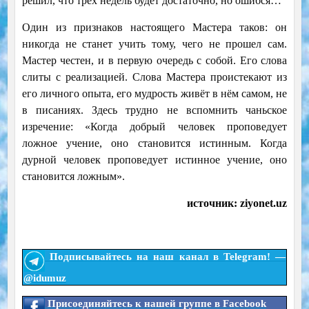
решил, что трёх недель будет достаточно, но ошибся…
Один из признаков настоящего Мастера таков: он
никогда не станет учить тому, чего не прошел сам.
Мастер честен, и в первую очередь с собой. Его слова
слиты с реализацией. Слова Мастера проистекают из
его личного опыта, его мудрость живёт в нём самом, не
в писаниях. Здесь трудно не вспомнить чаньское
изречение: «Когда добрый человек проповедует
ложное учение, оно становится истинным. Когда
дурной человек проповедует истинное учение, оно
становится ложным».
источник: ziyonet.uz
Подписывайтесь на наш канал в Telegram! —
@idumuz
Присоединяйтесь к нашей группе в Facebook