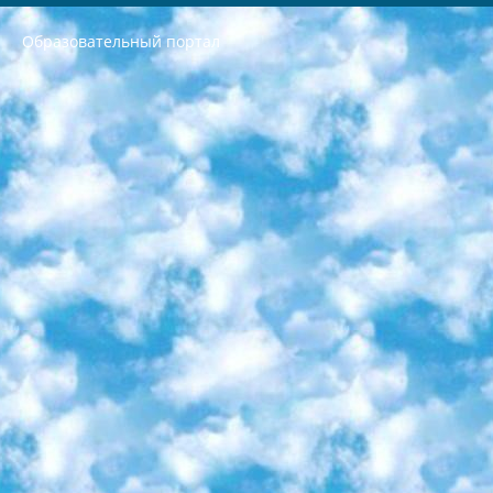
Образовательный портал
РЕСПУБЛИКА УЗБЕКИСТАН МИНИСТРЕРСТВО ДОШКОЛЬНОГО И ШКОЛЬНОГО ОБРАЗОВАНИЯ КОМАНДА в общеобразовательных учреждениях в 2023-2024 учебном году организация и проведение итоговой государственной аттестации обучающихся о Министра дошкольного и школьного образования Республики Узбекистан от 4 марта 2008 года (постановлением Минюста от 20 марта 2008 года № 1778 государственной регистрации) «Итоговое состояние учащихся общего среднего образования на основании положения об утверждении положения об аттестации общего среднего образования выпускной экзамен студентов в образовательных учреждениях в 2023-2024 учебном году В целях организации и прохождения аттестации приказываю: 1. Следующее: перечень предметов, по которым будет проводиться итоговая государственная аттестация и экзамен формы перевода согласно приложению 1; сертификаты международного образца, оценивающие уровень владения иностранными языками перечень согласно приложению 2; 2. Педагогический при специализированных образовательных учреждениях. научно-практический центр квалификации и международной оценки (Д.Давидова) 2024 г. До 25 марта: задания по предметам, по которым будет проводиться итоговая аттестация разработка и утверждение технических условий; итоговая аттестация на основании разработанного предметного задания разработка вопросов по предметам (устно и письменно), экзамен передача; общеобразовательные средние школы и специальные учебные заведения учащиеся выпускных классов школ и интернатов в агентской системе подготовка базы данных экзаменационных материалов и критериев оценки; перевод базы экзаменационных материалов на все языки обучения подать в Республиканский образовательный центр для изготовления; варианты экзаменов на основе разработанных контрольных материалов пусть будут поставлены задачи формирования. 3. Республиканский образовательный центр (Ш.Худайкулов) до 5 апреля 2024 года. до: база данных предоставленных экзаменационных материалов на все языки обучения перевод и экспертиза; для слепых, слабовидящих, глухих, слабослышащих и умственно отсталых детей учащиеся выпускных классов специализированных школ и школ-интернатов база данных экзаменационных материалов на всех преподаваемых языках подготовка критериев оценки; специализированные школы для умственно отсталых детей и технологии для учащихся выпускных классов школ-интернатов разработка соответствующих рекомендаций и критериев проведения ЕГЭ по естествознанию давать задания. 4. Педагогический при специализированных образовательных учреждениях. Научно-практический центр навыков и международной оценки (Д.Давидова), Республика образовательный центр (Худайкулов Ш.) итоговый государственный аттестационный экзамен ориентирован на творческое и логическое мышление при подготовке базы материалов учитывать введение заданий. 5. Следует отметить, что: сертификат государственного образца о знании общеобразовательного предмета и как минимум национальный уровень B1 по предметам на иностранных языках, указанным в Приложении 2. или международно признанный сертификат эквивалентного уровня студенты, изучающие определенный предмет, освобождаются от экзамена; по соответствующим предметам запланирована итоговая государственная аттестация за день до дня, путем жеребьевки Рабочей группой (в письменной форме по предметам, проводимым в форме) из числа сформированных вариантов выбрано 2 варианта; 2 выбранных варианта экзамена анонсированы на официальном сайте министерства и все выпускники по всей стране на основе этих вариантов проводит итоговую государственную аттестацию. 6. Государственное образование учащихся средних общеобразовательных учреждений. знания в соответствии с квалификационными требованиями, которые необходимо приобрести на основании стандартов итоговый (выпускной) контроль для 9 и 11 классов в целях тестирования Экзамены (далее – экзамены) состоят из предметов, перечисленных в приложении 1. будет сделано. 7. Экзамены пройдут с 26 мая по 15 июня 2024 г. (кроме науки физического воспитания). 8. Физическая для учащихся 9 классов общесредних образовательных учреждений. Экзамены по предмету «Образование, квалификация медицина» 1-6 мая 2024 года. сотрудники перевести под присмотр (с отклонениями в физическом или умственном развитии) специализированная школа для детей, школы-интернаты и со сколиозом школы-интернаты санаторного типа для больных детей исключены). 9. Он был слепым, слабовидящим и имел нарушения опорно-двигательного аппарата. экзамены в специализированных школах и интернатах для детей должны проводиться исходя из требований, предъявляемых к общеобразовательным учреждениям (физкультура кроме науки). 10. Специализированная школа для глухих и слабослышащих детей. и экзамены в интернатах и быть реализован в виде письменного теста по математике. 11. Специальность для умственно отсталых детей. Для 9 класса Родной язык и литературное письмо Государственный язык (язык обучения – узбекский). для неклассов) написано Математическое письмо Письменная/устная история Узбекистана Физическое воспитание практично Итоговый контроль Для 11 класса Написание родного языка и литературы (эссе) Математическое письмо Узбекский язык (обучение на узбекском языке) не посещающее общее среднее образование для учреждений)/Образовательное учреждение выбор письменный и устный Иностранный язык письменный/устный Письменная/устная история Узбекистана *По выбору студента:  Химия  Физика  Основы государственного права  География 10 бесплатных образовательных ресурсов - Мы составили подборку онлайн-проектов с интерактивными упражнениями, видеолекциями и статьями. Они помогут вам обрести новые и освежить старые знания бесплатно. 1. «ИНТУИТ» Старейшая образовательная площадка Рунета. Здесь вы найдёте сотни текстовых и видеокурсов на десятки различных тем — от программирования до психологии. Многие курсы подготовлены российскими университетами и крупными международными компаниями вроде Intel и Microsoft. Самостоятельное обучение бесплатное, но желающие могут оплатить услуги персональных наставников. 2. «Смартия» знакомит с актуальными профессиями и подсказывает, как им обучаться. Выбрав заинтересовавшую вас специальность — SMM-специалист, фотограф, веб-дизайнер или другую, — увидите список необходимых для неё умений. Чтобы вы могли освоить их самостоятельно, для каждого умения площадка отображает подборку ссылок на учебные материалы. Хотя «Смартия» ориентируется на русскоязычную аудиторию, часть контента всё же доступна только на английском. 3. «Лекторий Физтеха» Проект Московского физико-технического института (Физтеха). С его помощью вы можете смотреть онлайн серии лекций, записанные на видео в этом вузе. В числе доступных предметов — физика, биология, химия, информационные технологии и другие. К некоторым лекциям администрация ресурса прилагает готовые конспекты, которые можно скачивать в PDF-формате. 4. ITMOcourses Онлайн-площадка Санкт-Петербургского национального исследовательского университета информационных технологий, механики и оптики (ИТМО). Ресурс предоставляет свободный доступ к курсам, разработанным в этом вузе. Каталог материалов разбит на четыре категории: «Оптические системы и технологии», «Приборостроение и робототехника», «Информационные технологии» и «Биотехнологии». Курсы состоят из видеолекций, интерактивных демонстраций и заданий. 5. «КиберЛенинка» Электронная научная библиотека открытого доступа. Каталог площадки регулярно обрастает текстами статей из различных научных изданий. Сгруппированные по журналам и рубрикам публикации можно читать онлайн или скачивать целиком в PDF-формате. Проект нацелен на популяризацию науки за счёт открытого доступа к качественной информации. 6. «ПостНаука» На этом ресурсе публикуют подборки видеолекций, составленные экспертами из разных отраслей и объединённые общими темами. Среди них, к примеру, есть серии «Биоинформатика и геномика», «Культура средневековой Скандинавии» и Cinema Studies о теории кино. Каждая подборка лекций — логически связанная история, рассказанная экспертом от первого лица. Кроме того, на сайте появляются научно-образовательные статьи и тесты на разные темы. 7. «Newочём» Команда проекта «Newочём» отбирает самые интересные тексты из англоязычных СМИ и переводит те из них, за которые голосуют участники сообщества «ВКонтакте». По большей части это научно-популярные статьи. Редакторы придумывают лишь заголовки, в остальном содержание переводов соответствует оригиналам. Полные тексты можно читать прямо в социальной сети. 8. InternetUrok Онлайн-база материалов по основным дисциплинам школьной программы. Информация на сайте структурирована по классам, предметам и темам (урокам). Каждый урок состоит из видеолекций и конспектов. Есть также интерактивные тренажёры и тесты для закрепления пройденного материала. Даже если вы давно окончили школу, возможность повторить программу старших классов всегда может пригодиться. 9. Edutainme Ещё один ресурс об образовании. В отличие от Newtonew, как мне кажется, Edutainme больше ориентируется на представителей индустрии: педагогов, предпринимателей, разработчиков образовательных проектов. Но и любой, кто просто стремится к саморазвитию, найдёт на сайте много полезного и интересного для себя. Например, информацию о новых курсах и образовательных сервисах. 10. Newtonew Онлайн-медиа об образовании и обучении в широком смысле. Авторы Newtonew пишут об инструментах, заведениях, тактиках и стратегиях, которые помогают учить других и получать новые знания самостоятельно. На этой площадке вы найдёте новости, обзоры, аналитические мат