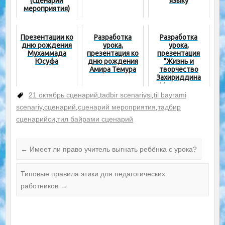
(сценарий
языку
мероприятия)
Презентации ко
Разработка
Разработка
дню рождения
урока,
урока,
Мухаммада
презентация ко
презентация
Юсуфа
дню рождения
"Жизнь и
Амира Темура
творчество
Захириддина
Мухаммада
Бабура"
21 октябрь сценарий
,
tadbir scenariysi
,
til bayrami
scenariy
,
сценарий
,
сценарий мероприятия
,
тадбир
сценарийси
,
тил байрами сценарий
←
Имеет ли право учитель выгнать ребёнка с урока?
Типовые правила этики для педагогических
работников
→