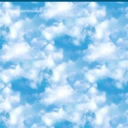
Образовательный портал
РЕСПУБЛИКА УЗБЕКИСТАН МИНИСТРЕРСТВО ДОШКОЛЬНОГО И ШКОЛЬНОГО ОБРАЗОВАНИЯ КОМАНДА в общеобразовательных учреждениях в 2023-2024 учебном году организация и проведение итоговой государственной аттестации обучающихся о Министра дошкольного и школьного образования Республики Узбекистан от 4 марта 2008 года (постановлением Минюста от 20 марта 2008 года № 1778 государственной регистрации) «Итоговое состояние учащихся общего среднего образования на основании положения об утверждении положения об аттестации общего среднего образования выпускной экзамен студентов в образовательных учреждениях в 2023-2024 учебном году В целях организации и прохождения аттестации приказываю: 1. Следующее: перечень предметов, по которым будет проводиться итоговая государственная аттестация и экзамен формы перевода согласно приложению 1; сертификаты международного образца, оценивающие уровень владения иностранными языками перечень согласно приложению 2; 2. Педагогический при специализированных образовательных учреждениях. научно-практический центр квалификации и международной оценки (Д.Давидова) 2024 г. До 25 марта: задания по предметам, по которым будет проводиться итоговая аттестация разработка и утверждение технических условий; итоговая аттестация на основании разработанного предметного задания разработка вопросов по предметам (устно и письменно), экзамен передача; общеобразовательные средние школы и специальные учебные заведения учащиеся выпускных классов школ и интернатов в агентской системе подготовка базы данных экзаменационных материалов и критериев оценки; перевод базы экзаменационных материалов на все языки обучения подать в Республиканский образовательный центр для изготовления; варианты экзаменов на основе разработанных контрольных материалов пусть будут поставлены задачи формирования. 3. Республиканский образовательный центр (Ш.Худайкулов) до 5 апреля 2024 года. до: база данных предоставленных экзаменационных материалов на все языки обучения перевод и экспертиза; для слепых, слабовидящих, глухих, слабослышащих и умственно отсталых детей учащиеся выпускных классов специализированных школ и школ-интернатов база данных экзаменационных материалов на всех преподаваемых языках подготовка критериев оценки; специализированные школы для умственно отсталых детей и технологии для учащихся выпускных классов школ-интернатов разработка соответствующих рекомендаций и критериев проведения ЕГЭ по естествознанию давать задания. 4. Педагогический при специализированных образовательных учреждениях. Научно-практический центр навыков и международной оценки (Д.Давидова), Республика образовательный центр (Худайкулов Ш.) итоговый государственный аттестационный экзамен ориентирован на творческое и логическое мышление при подготовке базы материалов учитывать введение заданий. 5. Следует отметить, что: сертификат государственного образца о знании общеобразовательного предмета и как минимум национальный уровень B1 по предметам на иностранных языках, указанным в Приложении 2. или международно признанный сертификат эквивалентного уровня студенты, изучающие определенный предмет, освобождаются от экзамена; по соответствующим предметам запланирована итоговая государственная аттестация за день до дня, путем жеребьевки Рабочей группой (в письменной форме по предметам, проводимым в форме) из числа сформированных вариантов выбрано 2 варианта; 2 выбранных варианта экзамена анонсированы на официальном сайте министерства и все выпускники по всей стране на основе этих вариантов проводит итоговую государственную аттестацию. 6. Государственное образование учащихся средних общеобразовательных учреждений. знания в соответствии с квалификационными требованиями, которые необходимо приобрести на основании стандартов итоговый (выпускной) контроль для 9 и 11 классов в целях тестирования Экзамены (далее – экзамены) состоят из предметов, перечисленных в приложении 1. будет сделано. 7. Экзамены пройдут с 26 мая по 15 июня 2024 г. (кроме науки физического воспитания). 8. Физическая для учащихся 9 классов общесредних образовательных учреждений. Экзамены по предмету «Образование, квалификация медицина» 1-6 мая 2024 года. сотрудники перевести под присмотр (с отклонениями в физическом или умственном развитии) специализированная школа для детей, школы-интернаты и со сколиозом школы-интернаты санаторного типа для больных детей исключены). 9. Он был слепым, слабовидящим и имел нарушения опорно-двигательного аппарата. экзамены в специализированных школах и интернатах для детей должны проводиться исходя из требований, предъявляемых к общеобразовательным учреждениям (физкультура кроме науки). 10. Специализированная школа для глухих и слабослышащих детей. и экзамены в интернатах и быть реализован в виде письменного теста по математике. 11. Специальность для умственно отсталых детей. Для 9 класса Родной язык и литературное письмо Государственный язык (язык обучения – узбекский). для неклассов) написано Математическое письмо Письменная/устная история Узбекистана Физическое воспитание практично Итоговый контроль Для 11 класса Написание родного языка и литературы (эссе) Математическое письмо Узбекский язык (обучение на узбекском языке) не посещающее общее среднее образование для учреждений)/Образовательное учреждение выбор письменный и устный Иностранный язык письменный/устный Письменная/устная история Узбекистана *По выбору студента:  Химия  Физика  Основы государственного права  География 10 бесплатных образовательных ресурсов - Мы составили подборку онлайн-проектов с интерактивными упражнениями, видеолекциями и статьями. Они помогут вам обрести новые и освежить старые знания бесплатно. 1. «ИНТУИТ» Старейшая образовательная площадка Рунета. Здесь вы найдёте сотни текстовых и видеокурсов на десятки различных тем — от программирования до психологии. Многие курсы подготовлены российскими университетами и крупными международными компаниями вроде Intel и Microsoft. Самостоятельное обучение бесплатное, но желающие могут оплатить услуги персональных наставников. 2. «Смартия» знакомит с актуальными профессиями и подсказывает, как им обучаться. Выбрав заинтересовавшую вас специальность — SMM-специалист, фотограф, веб-дизайнер или другую, — увидите список необходимых для неё умений. Чтобы вы могли освоить их самостоятельно, для каждого умения площадка отображает подборку ссылок на учебные материалы. Хотя «Смартия» ориентируется на русскоязычную аудиторию, часть контента всё же доступна только на английском. 3. «Лекторий Физтеха» Проект Московского физико-технического института (Физтеха). С его помощью вы можете смотреть онлайн серии лекций, записанные на видео в этом вузе. В числе доступных предметов — физика, биология, химия, информационные технологии и другие. К некоторым лекциям администрация ресурса прилагает готовые конспекты, которые можно скачивать в PDF-формате. 4. ITMOcourses Онлайн-площадка Санкт-Петербургского национального исследовательского университета информационных технологий, механики и оптики (ИТМО). Ресурс предоставляет свободный доступ к курсам, разработанным в этом вузе. Каталог материалов разбит на четыре категории: «Оптические системы и технологии», «Приборостроение и робототехника», «Информационные технологии» и «Биотехнологии». Курсы состоят из видеолекций, интерактивных демонстраций и заданий. 5. «КиберЛенинка» Электронная научная библиотека открытого доступа. Каталог площадки регулярно обрастает текстами статей из различных научных изданий. Сгруппированные по журналам и рубрикам публикации можно читать онлайн или скачивать целиком в PDF-формате. Проект нацелен на популяризацию науки за счёт открытого доступа к качественной информации. 6. «ПостНаука» На этом ресурсе публикуют подборки видеолекций, составленные экспертами из разных отраслей и объединённые общими темами. Среди них, к примеру, есть серии «Биоинформатика и геномика», «Культура средневековой Скандинавии» и Cinema Studies о теории кино. Каждая подборка лекций — логически связанная история, рассказанная экспертом от первого лица. Кроме того, на сайте появляются научно-образовательные статьи и тесты на разные темы. 7. «Newочём» Команда проекта «Newочём» отбирает самые интересные тексты из англоязычных СМИ и переводит те из них, за которые голосуют участники сообщества «ВКонтакте». По большей части это научно-популярные статьи. Редакторы придумывают лишь заголовки, в остальном содержание переводов соответствует оригиналам. Полные тексты можно читать прямо в социальной сети. 8. InternetUrok Онлайн-база материалов по основным дисциплинам школьной программы. Информация на сайте структурирована по классам, предметам и темам (урокам). Каждый урок состоит из видеолекций и конспектов. Есть также интерактивные тренажёры и тесты для закрепления пройденного материала. Даже если вы давно окончили школу, возможность повторить программу старших классов всегда может пригодиться. 9. Edutainme Ещё один ресурс об образовании. В отличие от Newtonew, как мне кажется, Edutainme больше ориентируется на представителей индустрии: педагогов, предпринимателей, разработчиков образовательных проектов. Но и любой, кто просто стремится к саморазвитию, найдёт на сайте много полезного и интересного для себя. Например, информацию о новых курсах и образовательных сервисах. 10. Newtonew Онлайн-медиа об образовании и обучении в широком смысле. Авторы Newtonew пишут об инструментах, заведениях, тактиках и стратегиях, которые помогают учить других и получать новые знания самостоятельно. На этой площадке вы найдёте новости, обзоры, аналитические мат