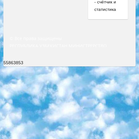
© Все права защищены
РЕСПУБЛИКА УЗБЕКИСТАН МИНИСТРЕРСТВО ДОШКОЛЬНОГО И ШКОЛЬНОГО ОБРАЗОВАНИЯ КОМАНДА в общеобразовательных учреждениях в 2023-2024 учебном году организация и проведение итоговой государственной аттестации обучающихся о Министра дошкольного и школьного образования Республики Узбекистан от 4 марта 2008 года (постановлением Минюста от 20 марта 2008 года № 1778 государственной регистрации) «Итоговое состояние учащихся общего среднего образования на основании положения об утверждении положения об аттестации общего среднего образования выпускной экзамен студентов в образовательных учреждениях в 2023-2024 учебном году В целях организации и прохождения аттестации приказываю: 1. Следующее: перечень предметов, по которым будет проводиться итоговая государственная аттестация и экзамен формы перевода согласно приложению 1; сертификаты международного образца, оценивающие уровень владения иностранными языками перечень согласно приложению 2; 2. Педагогический при специализированных образовательных учреждениях. научно-практический центр квалификации и международной оценки (Д.Давидова) 2024 г. До 25 марта: задания по предметам, по которым будет проводиться итоговая аттестация разработка и утверждение технических условий; итоговая аттестация на основании разработанного предметного задания разработка вопросов по предметам (устно и письменно), экзамен передача; общеобразовательные средние школы и специальные учебные заведения учащиеся выпускных классов школ и интернатов в агентской системе подготовка базы данных экзаменационных материалов и критериев оценки; перевод базы экзаменационных материалов на все языки обучения подать в Республиканский образовательный центр для изготовления; варианты экзаменов на основе разработанных контрольных материалов пусть будут поставлены задачи формирования. 3. Республиканский образовательный центр (Ш.Худайкулов) до 5 апреля 2024 года. до: база данных предоставленных экзаменационных материалов на все языки обучения перевод и экспертиза; для слепых, слабовидящих, глухих, слабослышащих и умственно отсталых детей учащиеся выпускных классов специализированных школ и школ-интернатов база данных экзаменационных материалов на всех преподаваемых языках подготовка критериев оценки; специализированные школы для умственно отсталых детей и технологии для учащихся выпускных классов школ-интернатов разработка соответствующих рекомендаций и критериев проведения ЕГЭ по естествознанию давать задания. 4. Педагогический при специализированных образовательных учреждениях. Научно-практический центр навыков и международной оценки (Д.Давидова), Республика образовательный центр (Худайкулов Ш.) итоговый государственный аттестационный экзамен ориентирован на творческое и логическое мышление при подготовке базы материалов учитывать введение заданий. 5. Следует отметить, что: сертификат государственного образца о знании общеобразовательного предмета и как минимум национальный уровень B1 по предметам на иностранных языках, указанным в Приложении 2. или международно признанный сертификат эквивалентного уровня студенты, изучающие определенный предмет, освобождаются от экзамена; по соответствующим предметам запланирована итоговая государственная аттестация за день до дня, путем жеребьевки Рабочей группой (в письменной форме по предметам, проводимым в форме) из числа сформированных вариантов выбрано 2 варианта; 2 выбранных варианта экзамена анонсированы на официальном сайте министерства и все выпускники по всей стране на основе этих вариантов проводит итоговую государственную аттестацию. 6. Государственное образование учащихся средних общеобразовательных учреждений. знания в соответствии с квалификационными требованиями, которые необходимо приобрести на основании стандартов итоговый (выпускной) контроль для 9 и 11 классов в целях тестирования Экзамены (далее – экзамены) состоят из предметов, перечисленных в приложении 1. будет сделано. 7. Экзамены пройдут с 26 мая по 15 июня 2024 г. (кроме науки физического воспитания). 8. Физическая для учащихся 9 классов общесредних образовательных учреждений. Экзамены по предмету «Образование, квалификация медицина» 1-6 мая 2024 года. сотрудники перевести под присмотр (с отклонениями в физическом или умственном развитии) специализированная школа для детей, школы-интернаты и со сколиозом школы-интернаты санаторного типа для больных детей исключены). 9. Он был слепым, слабовидящим и имел нарушения опорно-двигательного аппарата. экзамены в специализированных школах и интернатах для детей должны проводиться исходя из требований, предъявляемых к общеобразовательным учреждениям (физкультура кроме науки). 10. Специализированная школа для глухих и слабослышащих детей. и экзамены в интернатах и быть реализован в виде письменного теста по математике. 11. Специальность для умственно отсталых детей. Для 9 класса Родной язык и литературное письмо Государственный язык (язык обучения – узбекский). для неклассов) написано Математическое письмо Письменная/устная история Узбекистана Физическое воспитание практично Итоговый контроль Для 11 класса Написание родного языка и литературы (эссе) Математическое письмо Узбекский язык (обучение на узбекском языке) не посещающее общее среднее образование для учреждений)/Образовательное учреждение выбор письменный и устный Иностранный язык письменный/устный Письменная/устная история Узбекистана *По выбору студента:  Химия  Физика  Основы государственного права  География 10 бесплатных образовательных ресурсов - Мы составили подборку онлайн-проектов с интерактивными упражнениями, видеолекциями и статьями. Они помогут вам обрести новые и освежить старые знания бесплатно. 1. «ИНТУИТ» Старейшая образовательная площадка Рунета. Здесь вы найдёте сотни текстовых и видеокурсов на десятки различных тем — от программирования до психологии. Многие курсы подготовлены российскими университетами и крупными международными компаниями вроде Intel и Microsoft. Самостоятельное обучение бесплатное, но желающие могут оплатить услуги персональных наставников. 2. «Смартия» знакомит с актуальными профессиями и подсказывает, как им обучаться. Выбрав заинтересовавшую вас специальность — SMM-специалист, фотограф, веб-дизайнер или другую, — увидите список необходимых для неё умений. Чтобы вы могли освоить их самостоятельно, для каждого умения площадка отображает подборку ссылок на учебные материалы. Хотя «Смартия» ориентируется на русскоязычную аудиторию, часть контента всё же доступна только на английском. 3. «Лекторий Физтеха» Проект Московского физико-технического института (Физтеха). С его помощью вы можете смотреть онлайн серии лекций, записанные на видео в этом вузе. В числе доступных предметов — физика, биология, химия, информационные технологии и другие. К некоторым лекциям администрация ресурса прилагает готовые конспекты, которые можно скачивать в PDF-формате. 4. ITMOcourses Онлайн-площадка Санкт-Петербургского национального исследовательского университета информационных технологий, механики и оптики (ИТМО). Ресурс предоставляет свободный доступ к курсам, разработанным в этом вузе. Каталог материалов разбит на четыре категории: «Оптические системы и технологии», «Приборостроение и робототехника», «Информационные технологии» и «Биотехнологии». Курсы состоят из видеолекций, интерактивных демонстраций и заданий. 5. «КиберЛенинка» Электронная научная библиотека открытого доступа. Каталог площадки регулярно обрастает текстами статей из различных научных изданий. Сгруппированные по журналам и рубрикам публикации можно читать онлайн или скачивать целиком в PDF-формате. Проект нацелен на популяризацию науки за счёт открытого доступа к качественной информации. 6. «ПостНаука» На этом ресурсе публикуют подборки видеолекций, составленные экспертами из разных отраслей и объединённые общими темами. Среди них, к примеру, есть серии «Биоинформатика и геномика», «Культура средневековой Скандинавии» и Cinema Studies о теории кино. Каждая подборка лекций — логически связанная история, рассказанная экспертом от первого лица. Кроме того, на сайте появляются научно-образовательные статьи и тесты на разные темы. 7. «Newочём» Команда проекта «Newочём» отбирает самые интересные тексты из англоязычных СМИ и переводит те из них, за которые голосуют участники сообщества «ВКонтакте». По большей части это научно-популярные статьи. Редакторы придумывают лишь заголовки, в остальном содержание переводов соответствует оригиналам. Полные тексты можно читать прямо в социальной сети. 8. InternetUrok Онлайн-база материалов по основным дисциплинам школьной программы. Информация на сайте структурирована по классам, предметам и темам (урокам). Каждый урок состоит из видеолекций и конспектов. Есть также интерактивные тренажёры и тесты для закрепления пройденного материала. Даже если вы давно окончили школу, возможность повторить программу старших классов всегда может пригодиться. 9. Edutainme Ещё один ресурс об образовании. В отличие от Newtonew, как мне кажется, Edutainme больше ориентируется на представителей индустрии: педагогов, предпринимателей, разработчиков образовательных проектов. Но и любой, кто просто стремится к саморазвитию, найдёт на сайте много полезного и интересного для себя. Например, информацию о новых курсах и образовательных сервисах. 10. Newtonew Онлайн-медиа об образовании и обучении в широком смысле. Авторы Newtonew пишут об инструментах, заведениях, тактиках и стратегиях, которые помогают учить других и получать новые знания самостоятельно. На этой площадке вы найдёте новости, обзоры, аналитические мате
55863853