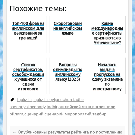
Похожие темы:
Топ-100 фраз на
Скороговорки
Какие
английском для
на английском
международны
выживания за
языке
е сертификаты
границей
признаются в
Узбекистане?
Список
Вопросы
Началась
сертификатов,
олимпиады по
выдача
освобождающи
английскому
пропусков на
х учащихся от
языку (2025)
сдачу экзамена
сдачи
по
итогового
иностранному
экзамена по
языку
соответствующ
Ingliz tili
,
ingliz tili oyligi uchun tadbir
ему предмету
ssenariysi
,
scenariy
,
tadbir
,
английский язык
,
инглиз тили
ойлиги
,
сценарий
,
сценарий мероприятий
,
тадбир
←
Опубликованы результаты рейтинга по поступлению