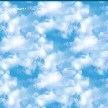
Образовательный портал
РЕСПУБЛИКА УЗБЕКИСТАН МИНИСТРЕРСТВО ДОШКОЛЬНОГО И ШКОЛЬНОГО ОБРАЗОВАНИЯ КОМАНДА в общеобразовательных учреждениях в 2023-2024 учебном году организация и проведение итоговой государственной аттестации обучающихся о Министра дошкольного и школьного образования Республики Узбекистан от 4 марта 2008 года (постановлением Минюста от 20 марта 2008 года № 1778 государственной регистрации) «Итоговое состояние учащихся общего среднего образования на основании положения об утверждении положения об аттестации общего среднего образования выпускной экзамен студентов в образовательных учреждениях в 2023-2024 учебном году В целях организации и прохождения аттестации приказываю: 1. Следующее: перечень предметов, по которым будет проводиться итоговая государственная аттестация и экзамен формы перевода согласно приложению 1; сертификаты международного образца, оценивающие уровень владения иностранными языками перечень согласно приложению 2; 2. Педагогический при специализированных образовательных учреждениях. научно-практический центр квалификации и международной оценки (Д.Давидова) 2024 г. До 25 марта: задания по предметам, по которым будет проводиться итоговая аттестация разработка и утверждение технических условий; итоговая аттестация на основании разработанного предметного задания разработка вопросов по предметам (устно и письменно), экзамен передача; общеобразовательные средние школы и специальные учебные заведения учащиеся выпускных классов школ и интернатов в агентской системе подготовка базы данных экзаменационных материалов и критериев оценки; перевод базы экзаменационных материалов на все языки обучения подать в Республиканский образовательный центр для изготовления; варианты экзаменов на основе разработанных контрольных материалов пусть будут поставлены задачи формирования. 3. Республиканский образовательный центр (Ш.Худайкулов) до 5 апреля 2024 года. до: база данных предоставленных экзаменационных материалов на все языки обучения перевод и экспертиза; для слепых, слабовидящих, глухих, слабослышащих и умственно отсталых детей учащиеся выпускных классов специализированных школ и школ-интернатов база данных экзаменационных материалов на всех преподаваемых языках подготовка критериев оценки; специализированные школы для умственно отсталых детей и технологии для учащихся выпускных классов школ-интернатов разработка соответствующих рекомендаций и критериев проведения ЕГЭ по естествознанию давать задания. 4. Педагогический при специализированных образовательных учреждениях. Научно-практический центр навыков и международной оценки (Д.Давидова), Республика образовательный центр (Худайкулов Ш.) итоговый государственный аттестационный экзамен ориентирован на творческое и логическое мышление при подготовке базы материалов учитывать введение заданий. 5. Следует отметить, что: сертификат государственного образца о знании общеобразовательного предмета и как минимум национальный уровень B1 по предметам на иностранных языках, указанным в Приложении 2. или международно признанный сертификат эквивалентного уровня студенты, изучающие определенный предмет, освобождаются от экзамена; по соответствующим предметам запланирована итоговая государственная аттестация за день до дня, путем жеребьевки Рабочей группой (в письменной форме по предметам, проводимым в форме) из числа сформированных вариантов выбрано 2 варианта; 2 выбранных варианта экзамена анонсированы на официальном сайте министерства и все выпускники по всей стране на основе этих вариантов проводит итоговую государственную аттестацию. 6. Государственное образование учащихся средних общеобразовательных учреждений. знания в соответствии с квалификационными требованиями, которые необходимо приобрести на основании стандартов итоговый (выпускной) контроль для 9 и 11 классов в целях тестирования Экзамены (далее – экзамены) состоят из предметов, перечисленных в приложении 1. будет сделано. 7. Экзамены пройдут с 26 мая по 15 июня 2024 г. (кроме науки физического воспитания). 8. Физическая для учащихся 9 классов общесредних образовательных учреждений. Экзамены по предмету «Образование, квалификация медицина» 1-6 мая 2024 года. сотрудники перевести под присмотр (с отклонениями в физическом или умственном развитии) специализированная школа для детей, школы-интернаты и со сколиозом школы-интернаты санаторного типа для больных детей исключены). 9. Он был слепым, слабовидящим и имел нарушения опорно-двигательного аппарата. экзамены в специализированных школах и интернатах для детей должны проводиться исходя из требований, предъявляемых к общеобразовательным учреждениям (физкультура кроме науки). 10. Специализированная школа для глухих и слабослышащих детей. и экзамены в интернатах и быть реализован в виде письменного теста по математике. 11. Специальность для умственно отсталых детей. Для 9 класса Родной язык и литературное письмо Государственный язык (язык обучения – узбекский). для неклассов) написано Математическое письмо Письменная/устная история Узбекистана Физическое воспитание практично Итоговый контроль Для 11 класса Написание родного языка и литературы (эссе) Математическое письмо Узбекский язык (обучение на узбекском языке) не посещающее общее среднее образование для учреждений)/Образовательное учреждение выбор письменный и устный Иностранный язык письменный/устный Письменная/устная история Узбекистана *По выбору студента:  Химия  Физика  Основы государственного права  География 10 бесплатных образовательных ресурсов - Мы составили подборку онлайн-проектов с интерактивными упражнениями, видеолекциями и статьями. Они помогут вам обрести новые и освежить старые знания бесплатно. 1. «ИНТУИТ» Старейшая образовательная площадка Рунета. Здесь вы найдёте сотни текстовых и видеокурсов на десятки различных тем — от программирования до психологии. Многие курсы подготовлены российскими университетами и крупными международными компаниями вроде Intel и Microsoft. Самостоятельное обучение бесплатное, но желающие могут оплатить услуги персональных наставников. 2. «Смартия» знакомит с актуальными профессиями и подсказывает, как им обучаться. Выбрав заинтересовавшую вас специальность — SMM-специалист, фотограф, веб-дизайнер или другую, — увидите список необходимых для неё умений. Чтобы вы могли освоить их самостоятельно, для каждого умения площадка отображает подборку ссылок на учебные материалы. Хотя «Смартия» ориентируется на русскоязычную аудиторию, часть контента всё же доступна только на английском. 3. «Лекторий Физтеха» Проект Московского физико-технического института (Физтеха). С его помощью вы можете смотреть онлайн серии лекций, записанные на видео в этом вузе. В числе доступных предметов — физика, биология, химия, информационные технологии и другие. К некоторым лекциям администрация ресурса прилагает готовые конспекты, которые можно скачивать в PDF-формате. 4. ITMOcourses Онлайн-площадка Санкт-Петербургского национального исследовательского университета информационных технологий, механики и оптики (ИТМО). Ресурс предоставляет свободный доступ к курсам, разработанным в этом вузе. Каталог материалов разбит на четыре категории: «Оптические системы и технологии», «Приборостроение и робототехника», «Информационные технологии» и «Биотехнологии». Курсы состоят из видеолекций, интерактивных демонстраций и заданий. 5. «КиберЛенинка» Электронная научная библиотека открытого доступа. Каталог площадки регулярно обрастает текстами статей из различных научных изданий. Сгруппированные по журналам и рубрикам публикации можно читать онлайн или скачивать целиком в PDF-формате. Проект нацелен на популяризацию науки за счёт открытого доступа к качественной информации. 6. «ПостНаука» На этом ресурсе публикуют подборки видеолекций, составленные экспертами из разных отраслей и объединённые общими темами. Среди них, к примеру, есть серии «Биоинформатика и геномика», «Культура средневековой Скандинавии» и Cinema Studies о теории кино. Каждая подборка лекций — логически связанная история, рассказанная экспертом от первого лица. Кроме того, на сайте появляются научно-образовательные статьи и тесты на разные темы. 7. «Newочём» Команда проекта «Newочём» отбирает самые интересные тексты из англоязычных СМИ и переводит те из них, за которые голосуют участники сообщества «ВКонтакте». По большей части это научно-популярные статьи. Редакторы придумывают лишь заголовки, в остальном содержание переводов соответствует оригиналам. Полные тексты можно читать прямо в социальной сети. 8. InternetUrok Онлайн-база материалов по основным дисциплинам школьной программы. Информация на сайте структурирована по классам, предметам и темам (урокам). Каждый урок состоит из видеолекций и конспектов. Есть также интерактивные тренажёры и тесты для закрепления пройденного материала. Даже если вы давно окончили школу, возможность повторить программу старших классов всегда может пригодиться. 9. Edutainme Ещё один ресурс об образовании. В отличие от Newtonew, как мне кажется, Edutainme больше ориентируется на представителей индустрии: педагогов, предпринимателей, разработчиков образовательных проектов. Но и любой, кто просто стремится к саморазвитию, найдёт на сайте много полезного и интересного для себя. Например, информацию о новых курсах и образовательных сервисах. 10. Newtonew Онлайн-медиа об образовании и обучении в широком смысле. Авторы Newtonew пишут об инструментах, заведениях, тактиках и стратегиях, которые помогают учить других и получать новые знания самостоятельно. На этой площадке вы найдёте новости, обзоры, аналитические мат