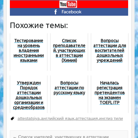
Похожие темы:
Тестирование
Список
Вопросы
на уровень
преподавателе
аттестации для
владения
й, участвующих
воспитателей
иностранными
в аттестации
дошкольных
языками
(Химия)
учреждений
Утвержден
Вопросы
Началась
Порядок
аттестации по
регистрация
аттестации
русскому языку
претендентов
дошкольных
на экзамен
организации и
TOEFL ITP
среднеобразов
ательных школ
attestatsiya
,
английский язык
,
аттестация
,
инглиз тили
←
Список учителей, участвующих в аттестации