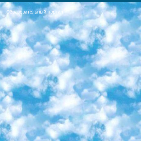
Образовательный портал
РЕСПУБЛИКА УЗБЕКИСТАН МИНИСТРЕРСТВО ДОШКОЛЬНОГО И ШКОЛЬНОГО ОБРАЗОВАНИЯ КОМАНДА в общеобразовательных учреждениях в 2023-2024 учебном году организация и проведение итоговой государственной аттестации обучающихся о Министра дошкольного и школьного образования Республики Узбекистан от 4 марта 2008 года (постановлением Минюста от 20 марта 2008 года № 1778 государственной регистрации) «Итоговое состояние учащихся общего среднего образования на основании положения об утверждении положения об аттестации общего среднего образования выпускной экзамен студентов в образовательных учреждениях в 2023-2024 учебном году В целях организации и прохождения аттестации приказываю: 1. Следующее: перечень предметов, по которым будет проводиться итоговая государственная аттестация и экзамен формы перевода согласно приложению 1; сертификаты международного образца, оценивающие уровень владения иностранными языками перечень согласно приложению 2; 2. Педагогический при специализированных образовательных учреждениях. научно-практический центр квалификации и международной оценки (Д.Давидова) 2024 г. До 25 марта: задания по предметам, по которым будет проводиться итоговая аттестация разработка и утверждение технических условий; итоговая аттестация на основании разработанного предметного задания разработка вопросов по предметам (устно и письменно), экзамен передача; общеобразовательные средние школы и специальные учебные заведения учащиеся выпускных классов школ и интернатов в агентской системе подготовка базы данных экзаменационных материалов и критериев оценки; перевод базы экзаменационных материалов на все языки обучения подать в Республиканский образовательный центр для изготовления; варианты экзаменов на основе разработанных контрольных материалов пусть будут поставлены задачи формирования. 3. Республиканский образовательный центр (Ш.Худайкулов) до 5 апреля 2024 года. до: база данных предоставленных экзаменационных материалов на все языки обучения перевод и экспертиза; для слепых, слабовидящих, глухих, слабослышащих и умственно отсталых детей учащиеся выпускных классов специализированных школ и школ-интернатов база данных экзаменационных материалов на всех преподаваемых языках подготовка критериев оценки; специализированные школы для умственно отсталых детей и технологии для учащихся выпускных классов школ-интернатов разработка соответствующих рекомендаций и критериев проведения ЕГЭ по естествознанию давать задания. 4. Педагогический при специализированных образовательных учреждениях. Научно-практический центр навыков и международной оценки (Д.Давидова), Республика образовательный центр (Худайкулов Ш.) итоговый государственный аттестационный экзамен ориентирован на творческое и логическое мышление при подготовке базы материалов учитывать введение заданий. 5. Следует отметить, что: сертификат государственного образца о знании общеобразовательного предмета и как минимум национальный уровень B1 по предметам на иностранных языках, указанным в Приложении 2. или международно признанный сертификат эквивалентного уровня студенты, изучающие определенный предмет, освобождаются от экзамена; по соответствующим предметам запланирована итоговая государственная аттестация за день до дня, путем жеребьевки Рабочей группой (в письменной форме по предметам, проводимым в форме) из числа сформированных вариантов выбрано 2 варианта; 2 выбранных варианта экзамена анонсированы на официальном сайте министерства и все выпускники по всей стране на основе этих вариантов проводит итоговую государственную аттестацию. 6. Государственное образование учащихся средних общеобразовательных учреждений. знания в соответствии с квалификационными требованиями, которые необходимо приобрести на основании стандартов итоговый (выпускной) контроль для 9 и 11 классов в целях тестирования Экзамены (далее – экзамены) состоят из предметов, перечисленных в приложении 1. будет сделано. 7. Экзамены пройдут с 26 мая по 15 июня 2024 г. (кроме науки физического воспитания). 8. Физическая для учащихся 9 классов общесредних образовательных учреждений. Экзамены по предмету «Образование, квалификация медицина» 1-6 мая 2024 года. сотрудники перевести под присмотр (с отклонениями в физическом или умственном развитии) специализированная школа для детей, школы-интернаты и со сколиозом школы-интернаты санаторного типа для больных детей исключены). 9. Он был слепым, слабовидящим и имел нарушения опорно-двигательного аппарата. экзамены в специализированных школах и интернатах для детей должны проводиться исходя из требований, предъявляемых к общеобразовательным учреждениям (физкультура кроме науки). 10. Специализированная школа для глухих и слабослышащих детей. и экзамены в интернатах и быть реализован в виде письменного теста по математике. 11. Специальность для умственно отсталых детей. Для 9 класса Родной язык и литературное письмо Государственный язык (язык обучения – узбекский). для неклассов) написано Математическое письмо Письменная/устная история Узбекистана Физическое воспитание практично Итоговый контроль Для 11 класса Написание родного языка и литературы (эссе) Математическое письмо Узбекский язык (обучение на узбекском языке) не посещающее общее среднее образование для учреждений)/Образовательное учреждение выбор письменный и устный Иностранный язык письменный/устный Письменная/устная история Узбекистана *По выбору студента:  Химия  Физика  Основы государственного права  География 10 бесплатных образовательных ресурсов - Мы составили подборку онлайн-проектов с интерактивными упражнениями, видеолекциями и статьями. Они помогут вам обрести новые и освежить старые знания бесплатно. 1. «ИНТУИТ» Старейшая образовательная площадка Рунета. Здесь вы найдёте сотни текстовых и видеокурсов на десятки различных тем — от программирования до психологии. Многие курсы подготовлены российскими университетами и крупными международными компаниями вроде Intel и Microsoft. Самостоятельное обучение бесплатное, но желающие могут оплатить услуги персональных наставников. 2. «Смартия» знакомит с актуальными профессиями и подсказывает, как им обучаться. Выбрав заинтересовавшую вас специальность — SMM-специалист, фотограф, веб-дизайнер или другую, — увидите список необходимых для неё умений. Чтобы вы могли освоить их самостоятельно, для каждого умения площадка отображает подборку ссылок на учебные материалы. Хотя «Смартия» ориентируется на русскоязычную аудиторию, часть контента всё же доступна только на английском. 3. «Лекторий Физтеха» Проект Московского физико-технического института (Физтеха). С его помощью вы можете смотреть онлайн серии лекций, записанные на видео в этом вузе. В числе доступных предметов — физика, биология, химия, информационные технологии и другие. К некоторым лекциям администрация ресурса прилагает готовые конспекты, которые можно скачивать в PDF-формате. 4. ITMOcourses Онлайн-площадка Санкт-Петербургского национального исследовательского университета информационных технологий, механики и оптики (ИТМО). Ресурс предоставляет свободный доступ к курсам, разработанным в этом вузе. Каталог материалов разбит на четыре категории: «Оптические системы и технологии», «Приборостроение и робототехника», «Информационные технологии» и «Биотехнологии». Курсы состоят из видеолекций, интерактивных демонстраций и заданий. 5. «КиберЛенинка» Электронная научная библиотека открытого доступа. Каталог площадки регулярно обрастает текстами статей из различных научных изданий. Сгруппированные по журналам и рубрикам публикации можно читать онлайн или скачивать целиком в PDF-формате. Проект нацелен на популяризацию науки за счёт открытого доступа к качественной информации. 6. «ПостНаука» На этом ресурсе публикуют подборки видеолекций, составленные экспертами из разных отраслей и объединённые общими темами. Среди них, к примеру, есть серии «Биоинформатика и геномика», «Культура средневековой Скандинавии» и Cinema Studies о теории кино. Каждая подборка лекций — логически связанная история, рассказанная экспертом от первого лица. Кроме того, на сайте появляются научно-образовательные статьи и тесты на разные темы. 7. «Newочём» Команда проекта «Newочём» отбирает самые интересные тексты из англоязычных СМИ и переводит те из них, за которые голосуют участники сообщества «ВКонтакте». По большей части это научно-популярные статьи. Редакторы придумывают лишь заголовки, в остальном содержание переводов соответствует оригиналам. Полные тексты можно читать прямо в социальной сети. 8. InternetUrok Онлайн-база материалов по основным дисциплинам школьной программы. Информация на сайте структурирована по классам, предметам и темам (урокам). Каждый урок состоит из видеолекций и конспектов. Есть также интерактивные тренажёры и тесты для закрепления пройденного материала. Даже если вы давно окончили школу, возможность повторить программу старших классов всегда может пригодиться. 9. Edutainme Ещё один ресурс об образовании. В отличие от Newtonew, как мне кажется, Edutainme больше ориентируется на представителей индустрии: педагогов, предпринимателей, разработчиков образовательных проектов. Но и любой, кто просто стремится к саморазвитию, найдёт на сайте много полезного и интересного для себя. Например, информацию о новых курсах и образовательных сервисах. 10. Newtonew Онлайн-медиа об образовании и обучении в широком смысле. Авторы Newtonew пишут об инструментах, заведениях, тактиках и стратегиях, которые помогают учить других и получать новые знания самостоятельно. На этой площадке вы найдёте новости, обзоры, аналитические мат