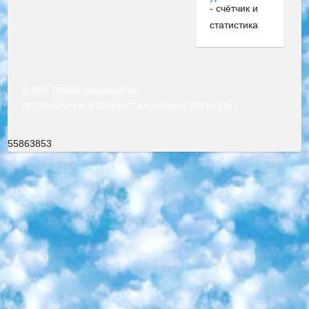
© Все права защищены
РЕСПУБЛИКА УЗБЕКИСТАН МИНИСТРЕРСТВО ДОШКОЛЬНОГО И ШКОЛЬНОГО ОБРАЗОВАНИЯ КОМАНДА в общеобразовательных учреждениях в 2023-2024 учебном году организация и проведение итоговой государственной аттестации обучающихся о Министра дошкольного и школьного образования Республики Узбекистан от 4 марта 2008 года (постановлением Минюста от 20 марта 2008 года № 1778 государственной регистрации) «Итоговое состояние учащихся общего среднего образования на основании положения об утверждении положения об аттестации общего среднего образования выпускной экзамен студентов в образовательных учреждениях в 2023-2024 учебном году В целях организации и прохождения аттестации приказываю: 1. Следующее: перечень предметов, по которым будет проводиться итоговая государственная аттестация и экзамен формы перевода согласно приложению 1; сертификаты международного образца, оценивающие уровень владения иностранными языками перечень согласно приложению 2; 2. Педагогический при специализированных образовательных учреждениях. научно-практический центр квалификации и международной оценки (Д.Давидова) 2024 г. До 25 марта: задания по предметам, по которым будет проводиться итоговая аттестация разработка и утверждение технических условий; итоговая аттестация на основании разработанного предметного задания разработка вопросов по предметам (устно и письменно), экзамен передача; общеобразовательные средние школы и специальные учебные заведения учащиеся выпускных классов школ и интернатов в агентской системе подготовка базы данных экзаменационных материалов и критериев оценки; перевод базы экзаменационных материалов на все языки обучения подать в Республиканский образовательный центр для изготовления; варианты экзаменов на основе разработанных контрольных материалов пусть будут поставлены задачи формирования. 3. Республиканский образовательный центр (Ш.Худайкулов) до 5 апреля 2024 года. до: база данных предоставленных экзаменационных материалов на все языки обучения перевод и экспертиза; для слепых, слабовидящих, глухих, слабослышащих и умственно отсталых детей учащиеся выпускных классов специализированных школ и школ-интернатов база данных экзаменационных материалов на всех преподаваемых языках подготовка критериев оценки; специализированные школы для умственно отсталых детей и технологии для учащихся выпускных классов школ-интернатов разработка соответствующих рекомендаций и критериев проведения ЕГЭ по естествознанию давать задания. 4. Педагогический при специализированных образовательных учреждениях. Научно-практический центр навыков и международной оценки (Д.Давидова), Республика образовательный центр (Худайкулов Ш.) итоговый государственный аттестационный экзамен ориентирован на творческое и логическое мышление при подготовке базы материалов учитывать введение заданий. 5. Следует отметить, что: сертификат государственного образца о знании общеобразовательного предмета и как минимум национальный уровень B1 по предметам на иностранных языках, указанным в Приложении 2. или международно признанный сертификат эквивалентного уровня студенты, изучающие определенный предмет, освобождаются от экзамена; по соответствующим предметам запланирована итоговая государственная аттестация за день до дня, путем жеребьевки Рабочей группой (в письменной форме по предметам, проводимым в форме) из числа сформированных вариантов выбрано 2 варианта; 2 выбранных варианта экзамена анонсированы на официальном сайте министерства и все выпускники по всей стране на основе этих вариантов проводит итоговую государственную аттестацию. 6. Государственное образование учащихся средних общеобразовательных учреждений. знания в соответствии с квалификационными требованиями, которые необходимо приобрести на основании стандартов итоговый (выпускной) контроль для 9 и 11 классов в целях тестирования Экзамены (далее – экзамены) состоят из предметов, перечисленных в приложении 1. будет сделано. 7. Экзамены пройдут с 26 мая по 15 июня 2024 г. (кроме науки физического воспитания). 8. Физическая для учащихся 9 классов общесредних образовательных учреждений. Экзамены по предмету «Образование, квалификация медицина» 1-6 мая 2024 года. сотрудники перевести под присмотр (с отклонениями в физическом или умственном развитии) специализированная школа для детей, школы-интернаты и со сколиозом школы-интернаты санаторного типа для больных детей исключены). 9. Он был слепым, слабовидящим и имел нарушения опорно-двигательного аппарата. экзамены в специализированных школах и интернатах для детей должны проводиться исходя из требований, предъявляемых к общеобразовательным учреждениям (физкультура кроме науки). 10. Специализированная школа для глухих и слабослышащих детей. и экзамены в интернатах и быть реализован в виде письменного теста по математике. 11. Специальность для умственно отсталых детей. Для 9 класса Родной язык и литературное письмо Государственный язык (язык обучения – узбекский). для неклассов) написано Математическое письмо Письменная/устная история Узбекистана Физическое воспитание практично Итоговый контроль Для 11 класса Написание родного языка и литературы (эссе) Математическое письмо Узбекский язык (обучение на узбекском языке) не посещающее общее среднее образование для учреждений)/Образовательное учреждение выбор письменный и устный Иностранный язык письменный/устный Письменная/устная история Узбекистана *По выбору студента:  Химия  Физика  Основы государственного права  География 10 бесплатных образовательных ресурсов - Мы составили подборку онлайн-проектов с интерактивными упражнениями, видеолекциями и статьями. Они помогут вам обрести новые и освежить старые знания бесплатно. 1. «ИНТУИТ» Старейшая образовательная площадка Рунета. Здесь вы найдёте сотни текстовых и видеокурсов на десятки различных тем — от программирования до психологии. Многие курсы подготовлены российскими университетами и крупными международными компаниями вроде Intel и Microsoft. Самостоятельное обучение бесплатное, но желающие могут оплатить услуги персональных наставников. 2. «Смартия» знакомит с актуальными профессиями и подсказывает, как им обучаться. Выбрав заинтересовавшую вас специальность — SMM-специалист, фотограф, веб-дизайнер или другую, — увидите список необходимых для неё умений. Чтобы вы могли освоить их самостоятельно, для каждого умения площадка отображает подборку ссылок на учебные материалы. Хотя «Смартия» ориентируется на русскоязычную аудиторию, часть контента всё же доступна только на английском. 3. «Лекторий Физтеха» Проект Московского физико-технического института (Физтеха). С его помощью вы можете смотреть онлайн серии лекций, записанные на видео в этом вузе. В числе доступных предметов — физика, биология, химия, информационные технологии и другие. К некоторым лекциям администрация ресурса прилагает готовые конспекты, которые можно скачивать в PDF-формате. 4. ITMOcourses Онлайн-площадка Санкт-Петербургского национального исследовательского университета информационных технологий, механики и оптики (ИТМО). Ресурс предоставляет свободный доступ к курсам, разработанным в этом вузе. Каталог материалов разбит на четыре категории: «Оптические системы и технологии», «Приборостроение и робототехника», «Информационные технологии» и «Биотехнологии». Курсы состоят из видеолекций, интерактивных демонстраций и заданий. 5. «КиберЛенинка» Электронная научная библиотека открытого доступа. Каталог площадки регулярно обрастает текстами статей из различных научных изданий. Сгруппированные по журналам и рубрикам публикации можно читать онлайн или скачивать целиком в PDF-формате. Проект нацелен на популяризацию науки за счёт открытого доступа к качественной информации. 6. «ПостНаука» На этом ресурсе публикуют подборки видеолекций, составленные экспертами из разных отраслей и объединённые общими темами. Среди них, к примеру, есть серии «Биоинформатика и геномика», «Культура средневековой Скандинавии» и Cinema Studies о теории кино. Каждая подборка лекций — логически связанная история, рассказанная экспертом от первого лица. Кроме того, на сайте появляются научно-образовательные статьи и тесты на разные темы. 7. «Newочём» Команда проекта «Newочём» отбирает самые интересные тексты из англоязычных СМИ и переводит те из них, за которые голосуют участники сообщества «ВКонтакте». По большей части это научно-популярные статьи. Редакторы придумывают лишь заголовки, в остальном содержание переводов соответствует оригиналам. Полные тексты можно читать прямо в социальной сети. 8. InternetUrok Онлайн-база материалов по основным дисциплинам школьной программы. Информация на сайте структурирована по классам, предметам и темам (урокам). Каждый урок состоит из видеолекций и конспектов. Есть также интерактивные тренажёры и тесты для закрепления пройденного материала. Даже если вы давно окончили школу, возможность повторить программу старших классов всегда может пригодиться. 9. Edutainme Ещё один ресурс об образовании. В отличие от Newtonew, как мне кажется, Edutainme больше ориентируется на представителей индустрии: педагогов, предпринимателей, разработчиков образовательных проектов. Но и любой, кто просто стремится к саморазвитию, найдёт на сайте много полезного и интересного для себя. Например, информацию о новых курсах и образовательных сервисах. 10. Newtonew Онлайн-медиа об образовании и обучении в широком смысле. Авторы Newtonew пишут об инструментах, заведениях, тактиках и стратегиях, которые помогают учить других и получать новые знания самостоятельно. На этой площадке вы найдёте новости, обзоры, аналитические мате
55863853