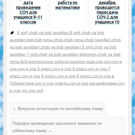
дата
работа по
декабря,
проведения
математике
проводится
СОЧ для
пересдача
учащихся 9–11
СОЧ-2 для
классов
учащихся 10
классов
6 sinf chsb va bsb javoblari
,
8 sinf chsb va bsb
javoblari
,
bsb
,
bsb nima
,
chsb
,
chsb nima
,
chsb savollari
,
chsb
va bsb javoblari
,
chsb va bsb javoblari 5 sinf
,
chsb va bsb
javoblari 7 sinf
,
chsb va bsb javoblari telegram
,
chsb va bsb
nima
,
бсб
,
контрольная работа
,
назорат иши
,
сор
,
соч
,
соч и
сор
,
соч и сор 5 класс
,
соч и сор 6 класс
,
соч и сор 7
класс
,
соч и сор 8 класс
,
соч и сор 9 класс
,
соч и сор в
Узбекистане
,
соч и сор ответы
,
соч и сор расшифровка
,
соч
и сор что это
,
чсб
←
Вопросы аттестации по английскому языку
Порядок проведения школьного экзамена по
узбекскому языку
→