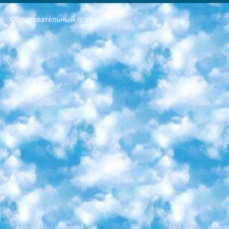
Образовательный портал
РЕСПУБЛИКА УЗБЕКИСТАН МИНИСТРЕРСТВО ДОШКОЛЬНОГО И ШКОЛЬНОГО ОБРАЗОВАНИЯ КОМАНДА в общеобразовательных учреждениях в 2023-2024 учебном году организация и проведение итоговой государственной аттестации обучающихся о Министра дошкольного и школьного образования Республики Узбекистан от 4 марта 2008 года (постановлением Минюста от 20 марта 2008 года № 1778 государственной регистрации) «Итоговое состояние учащихся общего среднего образования на основании положения об утверждении положения об аттестации общего среднего образования выпускной экзамен студентов в образовательных учреждениях в 2023-2024 учебном году В целях организации и прохождения аттестации приказываю: 1. Следующее: перечень предметов, по которым будет проводиться итоговая государственная аттестация и экзамен формы перевода согласно приложению 1; сертификаты международного образца, оценивающие уровень владения иностранными языками перечень согласно приложению 2; 2. Педагогический при специализированных образовательных учреждениях. научно-практический центр квалификации и международной оценки (Д.Давидова) 2024 г. До 25 марта: задания по предметам, по которым будет проводиться итоговая аттестация разработка и утверждение технических условий; итоговая аттестация на основании разработанного предметного задания разработка вопросов по предметам (устно и письменно), экзамен передача; общеобразовательные средние школы и специальные учебные заведения учащиеся выпускных классов школ и интернатов в агентской системе подготовка базы данных экзаменационных материалов и критериев оценки; перевод базы экзаменационных материалов на все языки обучения подать в Республиканский образовательный центр для изготовления; варианты экзаменов на основе разработанных контрольных материалов пусть будут поставлены задачи формирования. 3. Республиканский образовательный центр (Ш.Худайкулов) до 5 апреля 2024 года. до: база данных предоставленных экзаменационных материалов на все языки обучения перевод и экспертиза; для слепых, слабовидящих, глухих, слабослышащих и умственно отсталых детей учащиеся выпускных классов специализированных школ и школ-интернатов база данных экзаменационных материалов на всех преподаваемых языках подготовка критериев оценки; специализированные школы для умственно отсталых детей и технологии для учащихся выпускных классов школ-интернатов разработка соответствующих рекомендаций и критериев проведения ЕГЭ по естествознанию давать задания. 4. Педагогический при специализированных образовательных учреждениях. Научно-практический центр навыков и международной оценки (Д.Давидова), Республика образовательный центр (Худайкулов Ш.) итоговый государственный аттестационный экзамен ориентирован на творческое и логическое мышление при подготовке базы материалов учитывать введение заданий. 5. Следует отметить, что: сертификат государственного образца о знании общеобразовательного предмета и как минимум национальный уровень B1 по предметам на иностранных языках, указанным в Приложении 2. или международно признанный сертификат эквивалентного уровня студенты, изучающие определенный предмет, освобождаются от экзамена; по соответствующим предметам запланирована итоговая государственная аттестация за день до дня, путем жеребьевки Рабочей группой (в письменной форме по предметам, проводимым в форме) из числа сформированных вариантов выбрано 2 варианта; 2 выбранных варианта экзамена анонсированы на официальном сайте министерства и все выпускники по всей стране на основе этих вариантов проводит итоговую государственную аттестацию. 6. Государственное образование учащихся средних общеобразовательных учреждений. знания в соответствии с квалификационными требованиями, которые необходимо приобрести на основании стандартов итоговый (выпускной) контроль для 9 и 11 классов в целях тестирования Экзамены (далее – экзамены) состоят из предметов, перечисленных в приложении 1. будет сделано. 7. Экзамены пройдут с 26 мая по 15 июня 2024 г. (кроме науки физического воспитания). 8. Физическая для учащихся 9 классов общесредних образовательных учреждений. Экзамены по предмету «Образование, квалификация медицина» 1-6 мая 2024 года. сотрудники перевести под присмотр (с отклонениями в физическом или умственном развитии) специализированная школа для детей, школы-интернаты и со сколиозом школы-интернаты санаторного типа для больных детей исключены). 9. Он был слепым, слабовидящим и имел нарушения опорно-двигательного аппарата. экзамены в специализированных школах и интернатах для детей должны проводиться исходя из требований, предъявляемых к общеобразовательным учреждениям (физкультура кроме науки). 10. Специализированная школа для глухих и слабослышащих детей. и экзамены в интернатах и быть реализован в виде письменного теста по математике. 11. Специальность для умственно отсталых детей. Для 9 класса Родной язык и литературное письмо Государственный язык (язык обучения – узбекский). для неклассов) написано Математическое письмо Письменная/устная история Узбекистана Физическое воспитание практично Итоговый контроль Для 11 класса Написание родного языка и литературы (эссе) Математическое письмо Узбекский язык (обучение на узбекском языке) не посещающее общее среднее образование для учреждений)/Образовательное учреждение выбор письменный и устный Иностранный язык письменный/устный Письменная/устная история Узбекистана *По выбору студента:  Химия  Физика  Основы государственного права  География 10 бесплатных образовательных ресурсов - Мы составили подборку онлайн-проектов с интерактивными упражнениями, видеолекциями и статьями. Они помогут вам обрести новые и освежить старые знания бесплатно. 1. «ИНТУИТ» Старейшая образовательная площадка Рунета. Здесь вы найдёте сотни текстовых и видеокурсов на десятки различных тем — от программирования до психологии. Многие курсы подготовлены российскими университетами и крупными международными компаниями вроде Intel и Microsoft. Самостоятельное обучение бесплатное, но желающие могут оплатить услуги персональных наставников. 2. «Смартия» знакомит с актуальными профессиями и подсказывает, как им обучаться. Выбрав заинтересовавшую вас специальность — SMM-специалист, фотограф, веб-дизайнер или другую, — увидите список необходимых для неё умений. Чтобы вы могли освоить их самостоятельно, для каждого умения площадка отображает подборку ссылок на учебные материалы. Хотя «Смартия» ориентируется на русскоязычную аудиторию, часть контента всё же доступна только на английском. 3. «Лекторий Физтеха» Проект Московского физико-технического института (Физтеха). С его помощью вы можете смотреть онлайн серии лекций, записанные на видео в этом вузе. В числе доступных предметов — физика, биология, химия, информационные технологии и другие. К некоторым лекциям администрация ресурса прилагает готовые конспекты, которые можно скачивать в PDF-формате. 4. ITMOcourses Онлайн-площадка Санкт-Петербургского национального исследовательского университета информационных технологий, механики и оптики (ИТМО). Ресурс предоставляет свободный доступ к курсам, разработанным в этом вузе. Каталог материалов разбит на четыре категории: «Оптические системы и технологии», «Приборостроение и робототехника», «Информационные технологии» и «Биотехнологии». Курсы состоят из видеолекций, интерактивных демонстраций и заданий. 5. «КиберЛенинка» Электронная научная библиотека открытого доступа. Каталог площадки регулярно обрастает текстами статей из различных научных изданий. Сгруппированные по журналам и рубрикам публикации можно читать онлайн или скачивать целиком в PDF-формате. Проект нацелен на популяризацию науки за счёт открытого доступа к качественной информации. 6. «ПостНаука» На этом ресурсе публикуют подборки видеолекций, составленные экспертами из разных отраслей и объединённые общими темами. Среди них, к примеру, есть серии «Биоинформатика и геномика», «Культура средневековой Скандинавии» и Cinema Studies о теории кино. Каждая подборка лекций — логически связанная история, рассказанная экспертом от первого лица. Кроме того, на сайте появляются научно-образовательные статьи и тесты на разные темы. 7. «Newочём» Команда проекта «Newочём» отбирает самые интересные тексты из англоязычных СМИ и переводит те из них, за которые голосуют участники сообщества «ВКонтакте». По большей части это научно-популярные статьи. Редакторы придумывают лишь заголовки, в остальном содержание переводов соответствует оригиналам. Полные тексты можно читать прямо в социальной сети. 8. InternetUrok Онлайн-база материалов по основным дисциплинам школьной программы. Информация на сайте структурирована по классам, предметам и темам (урокам). Каждый урок состоит из видеолекций и конспектов. Есть также интерактивные тренажёры и тесты для закрепления пройденного материала. Даже если вы давно окончили школу, возможность повторить программу старших классов всегда может пригодиться. 9. Edutainme Ещё один ресурс об образовании. В отличие от Newtonew, как мне кажется, Edutainme больше ориентируется на представителей индустрии: педагогов, предпринимателей, разработчиков образовательных проектов. Но и любой, кто просто стремится к саморазвитию, найдёт на сайте много полезного и интересного для себя. Например, информацию о новых курсах и образовательных сервисах. 10. Newtonew Онлайн-медиа об образовании и обучении в широком смысле. Авторы Newtonew пишут об инструментах, заведениях, тактиках и стратегиях, которые помогают учить других и получать новые знания самостоятельно. На этой площадке вы найдёте новости, обзоры, аналитические мат