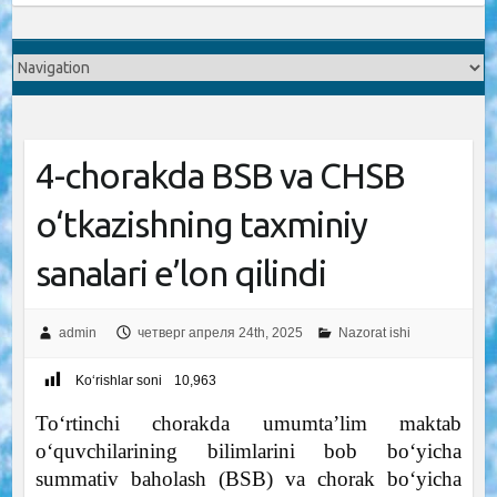
4-chorakda BSB va CHSB
o‘tkazishning taxminiy
sanalari e’lon qilindi
admin
четверг апреля 24th, 2025
Nazorat ishi
Ko‘rishlar soni
10,963
To‘rtinchi chorakda umumta’lim maktab
o‘quvchilarining bilimlarini bob bo‘yicha
summativ baholash (BSB) va chorak bo‘yicha