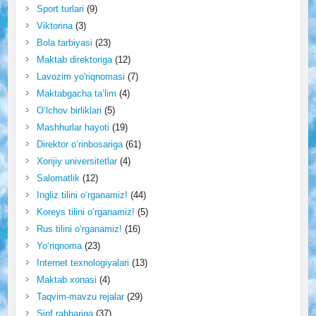
Sport turlari
(9)
Viktorina
(3)
Bola tarbiyasi
(23)
Maktab direktoriga
(12)
Lavozim yo'riqnomasi
(7)
Maktabgacha ta’lim
(4)
O‘lchov birliklari
(5)
Mashhurlar hayoti
(19)
Direktor o‘rinbosariga
(61)
Xorijiy universitetlar
(4)
Salomatlik
(12)
Ingliz tilini o‘rganamiz!
(44)
Koreys tilini o‘rganamiz!
(5)
Rus tilini o‘rganamiz!
(16)
Yo‘riqnoma
(23)
Internet texnologiyalari
(13)
Maktab xonasi
(4)
Taqvim-mavzu rejalar
(29)
Sinf rahbariga
(37)