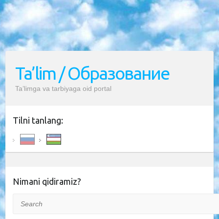
Ta’lim / Образование
Ta’limga va tarbiyaga oid portal
Tilni tanlang:
Nimani qidiramiz?
Search