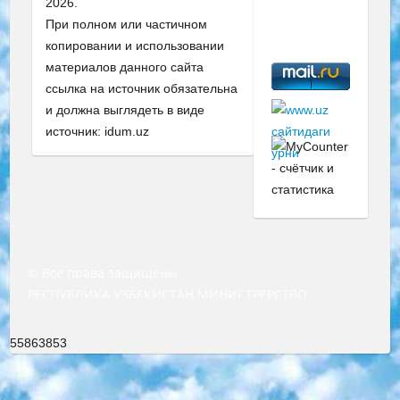
2026.
При полном или частичном
копировании и использовании
материалов данного сайта
ссылка на источник обязательна
и должна выглядеть в виде
источник: idum.uz
© Все права защищены
РЕСПУБЛИКА УЗБЕКИСТАН МИНИСТРЕРСТВО ДОШКОЛЬНОГО И ШКОЛЬНОГО ОБРАЗОВАНИЯ КОМАНДА в общеобразовательных учреждениях в 2023-2024 учебном году организация и проведение итоговой государственной аттестации обучающихся о Министра дошкольного и школьного образования Республики Узбекистан от 4 марта 2008 года (постановлением Минюста от 20 марта 2008 года № 1778 государственной регистрации) «Итоговое состояние учащихся общего среднего образования на основании положения об утверждении положения об аттестации общего среднего образования выпускной экзамен студентов в образовательных учреждениях в 2023-2024 учебном году В целях организации и прохождения аттестации приказываю: 1. Следующее: перечень предметов, по которым будет проводиться итоговая государственная аттестация и экзамен формы перевода согласно приложению 1; сертификаты международного образца, оценивающие уровень владения иностранными языками перечень согласно приложению 2; 2. Педагогический при специализированных образовательных учреждениях. научно-практический центр квалификации и международной оценки (Д.Давидова) 2024 г. До 25 марта: задания по предметам, по которым будет проводиться итоговая аттестация разработка и утверждение технических условий; итоговая аттестация на основании разработанного предметного задания разработка вопросов по предметам (устно и письменно), экзамен передача; общеобразовательные средние школы и специальные учебные заведения учащиеся выпускных классов школ и интернатов в агентской системе подготовка базы данных экзаменационных материалов и критериев оценки; перевод базы экзаменационных материалов на все языки обучения подать в Республиканский образовательный центр для изготовления; варианты экзаменов на основе разработанных контрольных материалов пусть будут поставлены задачи формирования. 3. Республиканский образовательный центр (Ш.Худайкулов) до 5 апреля 2024 года. до: база данных предоставленных экзаменационных материалов на все языки обучения перевод и экспертиза; для слепых, слабовидящих, глухих, слабослышащих и умственно отсталых детей учащиеся выпускных классов специализированных школ и школ-интернатов база данных экзаменационных материалов на всех преподаваемых языках подготовка критериев оценки; специализированные школы для умственно отсталых детей и технологии для учащихся выпускных классов школ-интернатов разработка соответствующих рекомендаций и критериев проведения ЕГЭ по естествознанию давать задания. 4. Педагогический при специализированных образовательных учреждениях. Научно-практический центр навыков и международной оценки (Д.Давидова), Республика образовательный центр (Худайкулов Ш.) итоговый государственный аттестационный экзамен ориентирован на творческое и логическое мышление при подготовке базы материалов учитывать введение заданий. 5. Следует отметить, что: сертификат государственного образца о знании общеобразовательного предмета и как минимум национальный уровень B1 по предметам на иностранных языках, указанным в Приложении 2. или международно признанный сертификат эквивалентного уровня студенты, изучающие определенный предмет, освобождаются от экзамена; по соответствующим предметам запланирована итоговая государственная аттестация за день до дня, путем жеребьевки Рабочей группой (в письменной форме по предметам, проводимым в форме) из числа сформированных вариантов выбрано 2 варианта; 2 выбранных варианта экзамена анонсированы на официальном сайте министерства и все выпускники по всей стране на основе этих вариантов проводит итоговую государственную аттестацию. 6. Государственное образование учащихся средних общеобразовательных учреждений. знания в соответствии с квалификационными требованиями, которые необходимо приобрести на основании стандартов итоговый (выпускной) контроль для 9 и 11 классов в целях тестирования Экзамены (далее – экзамены) состоят из предметов, перечисленных в приложении 1. будет сделано. 7. Экзамены пройдут с 26 мая по 15 июня 2024 г. (кроме науки физического воспитания). 8. Физическая для учащихся 9 классов общесредних образовательных учреждений. Экзамены по предмету «Образование, квалификация медицина» 1-6 мая 2024 года. сотрудники перевести под присмотр (с отклонениями в физическом или умственном развитии) специализированная школа для детей, школы-интернаты и со сколиозом школы-интернаты санаторного типа для больных детей исключены). 9. Он был слепым, слабовидящим и имел нарушения опорно-двигательного аппарата. экзамены в специализированных школах и интернатах для детей должны проводиться исходя из требований, предъявляемых к общеобразовательным учреждениям (физкультура кроме науки). 10. Специализированная школа для глухих и слабослышащих детей. и экзамены в интернатах и быть реализован в виде письменного теста по математике. 11. Специальность для умственно отсталых детей. Для 9 класса Родной язык и литературное письмо Государственный язык (язык обучения – узбекский). для неклассов) написано Математическое письмо Письменная/устная история Узбекистана Физическое воспитание практично Итоговый контроль Для 11 класса Написание родного языка и литературы (эссе) Математическое письмо Узбекский язык (обучение на узбекском языке) не посещающее общее среднее образование для учреждений)/Образовательное учреждение выбор письменный и устный Иностранный язык письменный/устный Письменная/устная история Узбекистана *По выбору студента:  Химия  Физика  Основы государственного права  География 10 бесплатных образовательных ресурсов - Мы составили подборку онлайн-проектов с интерактивными упражнениями, видеолекциями и статьями. Они помогут вам обрести новые и освежить старые знания бесплатно. 1. «ИНТУИТ» Старейшая образовательная площадка Рунета. Здесь вы найдёте сотни текстовых и видеокурсов на десятки различных тем — от программирования до психологии. Многие курсы подготовлены российскими университетами и крупными международными компаниями вроде Intel и Microsoft. Самостоятельное обучение бесплатное, но желающие могут оплатить услуги персональных наставников. 2. «Смартия» знакомит с актуальными профессиями и подсказывает, как им обучаться. Выбрав заинтересовавшую вас специальность — SMM-специалист, фотограф, веб-дизайнер или другую, — увидите список необходимых для неё умений. Чтобы вы могли освоить их самостоятельно, для каждого умения площадка отображает подборку ссылок на учебные материалы. Хотя «Смартия» ориентируется на русскоязычную аудиторию, часть контента всё же доступна только на английском. 3. «Лекторий Физтеха» Проект Московского физико-технического института (Физтеха). С его помощью вы можете смотреть онлайн серии лекций, записанные на видео в этом вузе. В числе доступных предметов — физика, биология, химия, информационные технологии и другие. К некоторым лекциям администрация ресурса прилагает готовые конспекты, которые можно скачивать в PDF-формате. 4. ITMOcourses Онлайн-площадка Санкт-Петербургского национального исследовательского университета информационных технологий, механики и оптики (ИТМО). Ресурс предоставляет свободный доступ к курсам, разработанным в этом вузе. Каталог материалов разбит на четыре категории: «Оптические системы и технологии», «Приборостроение и робототехника», «Информационные технологии» и «Биотехнологии». Курсы состоят из видеолекций, интерактивных демонстраций и заданий. 5. «КиберЛенинка» Электронная научная библиотека открытого доступа. Каталог площадки регулярно обрастает текстами статей из различных научных изданий. Сгруппированные по журналам и рубрикам публикации можно читать онлайн или скачивать целиком в PDF-формате. Проект нацелен на популяризацию науки за счёт открытого доступа к качественной информации. 6. «ПостНаука» На этом ресурсе публикуют подборки видеолекций, составленные экспертами из разных отраслей и объединённые общими темами. Среди них, к примеру, есть серии «Биоинформатика и геномика», «Культура средневековой Скандинавии» и Cinema Studies о теории кино. Каждая подборка лекций — логически связанная история, рассказанная экспертом от первого лица. Кроме того, на сайте появляются научно-образовательные статьи и тесты на разные темы. 7. «Newочём» Команда проекта «Newочём» отбирает самые интересные тексты из англоязычных СМИ и переводит те из них, за которые голосуют участники сообщества «ВКонтакте». По большей части это научно-популярные статьи. Редакторы придумывают лишь заголовки, в остальном содержание переводов соответствует оригиналам. Полные тексты можно читать прямо в социальной сети. 8. InternetUrok Онлайн-база материалов по основным дисциплинам школьной программы. Информация на сайте структурирована по классам, предметам и темам (урокам). Каждый урок состоит из видеолекций и конспектов. Есть также интерактивные тренажёры и тесты для закрепления пройденного материала. Даже если вы давно окончили школу, возможность повторить программу старших классов всегда может пригодиться. 9. Edutainme Ещё один ресурс об образовании. В отличие от Newtonew, как мне кажется, Edutainme больше ориентируется на представителей индустрии: педагогов, предпринимателей, разработчиков образовательных проектов. Но и любой, кто просто стремится к саморазвитию, найдёт на сайте много полезного и интересного для себя. Например, информацию о новых курсах и образовательных сервисах. 10. Newtonew Онлайн-медиа об образовании и обучении в широком смысле. Авторы Newtonew пишут об инструментах, заведениях, тактиках и стратегиях, которые помогают учить других и получать новые знания самостоятельно. На этой площадке вы найдёте новости, обзоры, аналитические мате
55863853