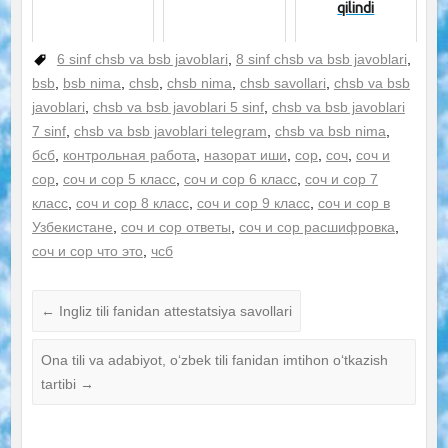
qilindi
6 sinf chsb va bsb javoblari
,
8 sinf chsb va bsb javoblari
,
bsb
,
bsb nima
,
chsb
,
chsb nima
,
chsb savollari
,
chsb va bsb
javoblari
,
chsb va bsb javoblari 5 sinf
,
chsb va bsb javoblari
7 sinf
,
chsb va bsb javoblari telegram
,
chsb va bsb nima
,
бсб
,
контрольная работа
,
назорат иши
,
сор
,
соч
,
соч и
сор
,
соч и сор 5 класс
,
соч и сор 6 класс
,
соч и сор 7
класс
,
соч и сор 8 класс
,
соч и сор 9 класс
,
соч и сор в
Узбекистане
,
соч и сор ответы
,
соч и сор расшифровка
,
соч и сор что это
,
чсб
←
Ingliz tili fanidan attestatsiya savollari
Ona tili va adabiyot, oʻzbek tili fanidan imtihon oʻtkazish
tartibi
→