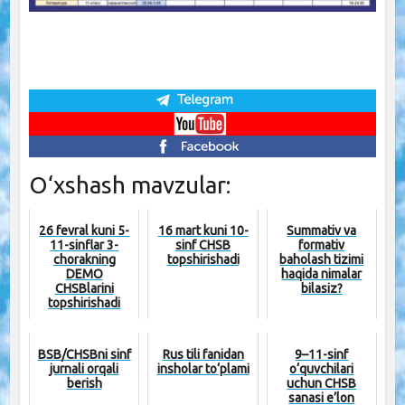
O‘xshash mavzular:
26 fevral kuni 5-
16 mart kuni 10-
Summativ va
11-sinflar 3-
sinf CHSB
formativ
chorakning
topshirishadi
baholash tizimi
DEMO
haqida nimalar
CHSBlarini
bilasiz?
topshirishadi
BSB/CHSBni sinf
Rus tili fanidan
9–11-sinf
jurnali orqali
insholar to‘plami
o‘quvchilari
berish
uchun CHSB
sanasi e’lon