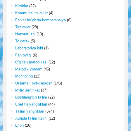
Kitoblar
(22)
Kommunal to‘lovlar
(4)
Fanlar bo‘yicha kompetensiya
(6)
Tanlovlar
(28)
Nazorat ishi
(13)
To‘garak
(5)
Laboratoriya ishi
(1)
Fan oyligi
(6)
O'qitish metodikasi
(12)
Metodik yordam
(45)
Monitoring
(12)
Ustama / oylik maosh
(146)
Milliy sertifikat
(37)
Boshlang‘ich ta’lim
(22)
Chet tili yangiliklari
(44)
Ta’lim yangiliklari
(374)
Xorijda ta’lim tizimi
(12)
E’lon
(16)