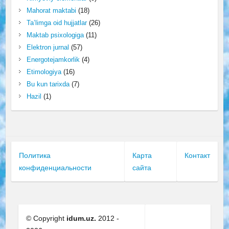
Mahorat maktabi
(18)
Ta’limga oid hujjatlar
(26)
Maktab psixologiga
(11)
Elektron jurnal
(57)
Energotejamkorlik
(4)
Etimologiya
(16)
Bu kun tarixda
(7)
Hazil
(1)
Политика
Карта
Контакт
конфиденциальности
сайта
© Copyright
idum.uz.
2012 -