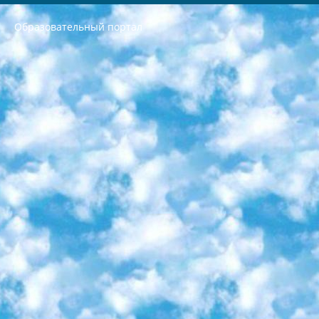
Образовательный портал
РЕСПУБЛИКА УЗБЕКИСТАН МИНИСТРЕРСТВО ДОШКОЛЬНОГО И ШКОЛЬНОГО ОБРАЗОВАНИЯ КОМАНДА в общеобразовательных учреждениях в 2023-2024 учебном году организация и проведение итоговой государственной аттестации обучающихся о Министра дошкольного и школьного образования Республики Узбекистан от 4 марта 2008 года (постановлением Минюста от 20 марта 2008 года № 1778 государственной регистрации) «Итоговое состояние учащихся общего среднего образования на основании положения об утверждении положения об аттестации общего среднего образования выпускной экзамен студентов в образовательных учреждениях в 2023-2024 учебном году В целях организации и прохождения аттестации приказываю: 1. Следующее: перечень предметов, по которым будет проводиться итоговая государственная аттестация и экзамен формы перевода согласно приложению 1; сертификаты международного образца, оценивающие уровень владения иностранными языками перечень согласно приложению 2; 2. Педагогический при специализированных образовательных учреждениях. научно-практический центр квалификации и международной оценки (Д.Давидова) 2024 г. До 25 марта: задания по предметам, по которым будет проводиться итоговая аттестация разработка и утверждение технических условий; итоговая аттестация на основании разработанного предметного задания разработка вопросов по предметам (устно и письменно), экзамен передача; общеобразовательные средние школы и специальные учебные заведения учащиеся выпускных классов школ и интернатов в агентской системе подготовка базы данных экзаменационных материалов и критериев оценки; перевод базы экзаменационных материалов на все языки обучения подать в Республиканский образовательный центр для изготовления; варианты экзаменов на основе разработанных контрольных материалов пусть будут поставлены задачи формирования. 3. Республиканский образовательный центр (Ш.Худайкулов) до 5 апреля 2024 года. до: база данных предоставленных экзаменационных материалов на все языки обучения перевод и экспертиза; для слепых, слабовидящих, глухих, слабослышащих и умственно отсталых детей учащиеся выпускных классов специализированных школ и школ-интернатов база данных экзаменационных материалов на всех преподаваемых языках подготовка критериев оценки; специализированные школы для умственно отсталых детей и технологии для учащихся выпускных классов школ-интернатов разработка соответствующих рекомендаций и критериев проведения ЕГЭ по естествознанию давать задания. 4. Педагогический при специализированных образовательных учреждениях. Научно-практический центр навыков и международной оценки (Д.Давидова), Республика образовательный центр (Худайкулов Ш.) итоговый государственный аттестационный экзамен ориентирован на творческое и логическое мышление при подготовке базы материалов учитывать введение заданий. 5. Следует отметить, что: сертификат государственного образца о знании общеобразовательного предмета и как минимум национальный уровень B1 по предметам на иностранных языках, указанным в Приложении 2. или международно признанный сертификат эквивалентного уровня студенты, изучающие определенный предмет, освобождаются от экзамена; по соответствующим предметам запланирована итоговая государственная аттестация за день до дня, путем жеребьевки Рабочей группой (в письменной форме по предметам, проводимым в форме) из числа сформированных вариантов выбрано 2 варианта; 2 выбранных варианта экзамена анонсированы на официальном сайте министерства и все выпускники по всей стране на основе этих вариантов проводит итоговую государственную аттестацию. 6. Государственное образование учащихся средних общеобразовательных учреждений. знания в соответствии с квалификационными требованиями, которые необходимо приобрести на основании стандартов итоговый (выпускной) контроль для 9 и 11 классов в целях тестирования Экзамены (далее – экзамены) состоят из предметов, перечисленных в приложении 1. будет сделано. 7. Экзамены пройдут с 26 мая по 15 июня 2024 г. (кроме науки физического воспитания). 8. Физическая для учащихся 9 классов общесредних образовательных учреждений. Экзамены по предмету «Образование, квалификация медицина» 1-6 мая 2024 года. сотрудники перевести под присмотр (с отклонениями в физическом или умственном развитии) специализированная школа для детей, школы-интернаты и со сколиозом школы-интернаты санаторного типа для больных детей исключены). 9. Он был слепым, слабовидящим и имел нарушения опорно-двигательного аппарата. экзамены в специализированных школах и интернатах для детей должны проводиться исходя из требований, предъявляемых к общеобразовательным учреждениям (физкультура кроме науки). 10. Специализированная школа для глухих и слабослышащих детей. и экзамены в интернатах и быть реализован в виде письменного теста по математике. 11. Специальность для умственно отсталых детей. Для 9 класса Родной язык и литературное письмо Государственный язык (язык обучения – узбекский). для неклассов) написано Математическое письмо Письменная/устная история Узбекистана Физическое воспитание практично Итоговый контроль Для 11 класса Написание родного языка и литературы (эссе) Математическое письмо Узбекский язык (обучение на узбекском языке) не посещающее общее среднее образование для учреждений)/Образовательное учреждение выбор письменный и устный Иностранный язык письменный/устный Письменная/устная история Узбекистана *По выбору студента:  Химия  Физика  Основы государственного права  География 10 бесплатных образовательных ресурсов - Мы составили подборку онлайн-проектов с интерактивными упражнениями, видеолекциями и статьями. Они помогут вам обрести новые и освежить старые знания бесплатно. 1. «ИНТУИТ» Старейшая образовательная площадка Рунета. Здесь вы найдёте сотни текстовых и видеокурсов на десятки различных тем — от программирования до психологии. Многие курсы подготовлены российскими университетами и крупными международными компаниями вроде Intel и Microsoft. Самостоятельное обучение бесплатное, но желающие могут оплатить услуги персональных наставников. 2. «Смартия» знакомит с актуальными профессиями и подсказывает, как им обучаться. Выбрав заинтересовавшую вас специальность — SMM-специалист, фотограф, веб-дизайнер или другую, — увидите список необходимых для неё умений. Чтобы вы могли освоить их самостоятельно, для каждого умения площадка отображает подборку ссылок на учебные материалы. Хотя «Смартия» ориентируется на русскоязычную аудиторию, часть контента всё же доступна только на английском. 3. «Лекторий Физтеха» Проект Московского физико-технического института (Физтеха). С его помощью вы можете смотреть онлайн серии лекций, записанные на видео в этом вузе. В числе доступных предметов — физика, биология, химия, информационные технологии и другие. К некоторым лекциям администрация ресурса прилагает готовые конспекты, которые можно скачивать в PDF-формате. 4. ITMOcourses Онлайн-площадка Санкт-Петербургского национального исследовательского университета информационных технологий, механики и оптики (ИТМО). Ресурс предоставляет свободный доступ к курсам, разработанным в этом вузе. Каталог материалов разбит на четыре категории: «Оптические системы и технологии», «Приборостроение и робототехника», «Информационные технологии» и «Биотехнологии». Курсы состоят из видеолекций, интерактивных демонстраций и заданий. 5. «КиберЛенинка» Электронная научная библиотека открытого доступа. Каталог площадки регулярно обрастает текстами статей из различных научных изданий. Сгруппированные по журналам и рубрикам публикации можно читать онлайн или скачивать целиком в PDF-формате. Проект нацелен на популяризацию науки за счёт открытого доступа к качественной информации. 6. «ПостНаука» На этом ресурсе публикуют подборки видеолекций, составленные экспертами из разных отраслей и объединённые общими темами. Среди них, к примеру, есть серии «Биоинформатика и геномика», «Культура средневековой Скандинавии» и Cinema Studies о теории кино. Каждая подборка лекций — логически связанная история, рассказанная экспертом от первого лица. Кроме того, на сайте появляются научно-образовательные статьи и тесты на разные темы. 7. «Newочём» Команда проекта «Newочём» отбирает самые интересные тексты из англоязычных СМИ и переводит те из них, за которые голосуют участники сообщества «ВКонтакте». По большей части это научно-популярные статьи. Редакторы придумывают лишь заголовки, в остальном содержание переводов соответствует оригиналам. Полные тексты можно читать прямо в социальной сети. 8. InternetUrok Онлайн-база материалов по основным дисциплинам школьной программы. Информация на сайте структурирована по классам, предметам и темам (урокам). Каждый урок состоит из видеолекций и конспектов. Есть также интерактивные тренажёры и тесты для закрепления пройденного материала. Даже если вы давно окончили школу, возможность повторить программу старших классов всегда может пригодиться. 9. Edutainme Ещё один ресурс об образовании. В отличие от Newtonew, как мне кажется, Edutainme больше ориентируется на представителей индустрии: педагогов, предпринимателей, разработчиков образовательных проектов. Но и любой, кто просто стремится к саморазвитию, найдёт на сайте много полезного и интересного для себя. Например, информацию о новых курсах и образовательных сервисах. 10. Newtonew Онлайн-медиа об образовании и обучении в широком смысле. Авторы Newtonew пишут об инструментах, заведениях, тактиках и стратегиях, которые помогают учить других и получать новые знания самостоятельно. На этой площадке вы найдёте новости, обзоры, аналитические мат