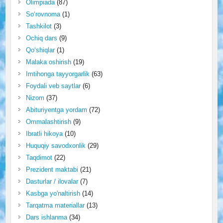
Olimpiada
(87)
So‘rovnoma
(1)
Tashkilot
(3)
Ochiq dars
(9)
Qo‘shiqlar
(1)
Malaka oshirish
(19)
Imtihonga tayyorgarlik
(63)
Foydali veb saytlar
(6)
Nizom
(37)
Abituriyentga yordam
(72)
Ommalashtirish
(9)
Ibratli hikoya
(10)
Huquqiy savodxonlik
(29)
Taqdimot
(22)
Prezident maktabi
(21)
Dasturlar / ilovalar
(7)
Kasbga yo'naltirish
(14)
Tarqatma materiallar
(13)
Dars ishlanma
(34)