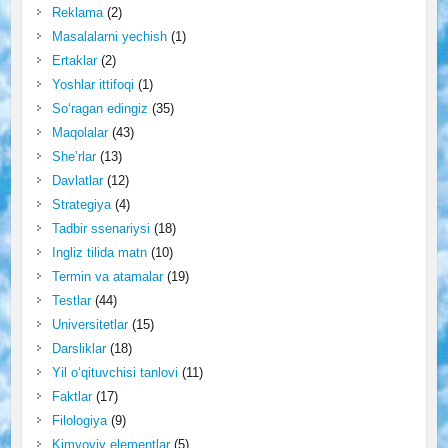
Reklama
(2)
Masalalarni yechish
(1)
Ertaklar
(2)
Yoshlar ittifoqi
(1)
So‘ragan edingiz
(35)
Maqolalar
(43)
She’rlar
(13)
Davlatlar
(12)
Strategiya
(4)
Tadbir ssenariysi
(18)
Ingliz tilida matn
(10)
Termin va atamalar
(19)
Testlar
(44)
Universitetlar
(15)
Darsliklar
(18)
Yil o‘qituvchisi tanlovi
(11)
Faktlar
(17)
Filologiya
(9)
Kimyoviy elementlar
(5)